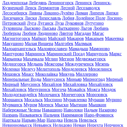
Лахденпохья
Лебедянь
Лениногорск
Ленинск
Ленинск-
Кузнецкий
Ленск
Лермонтов
Лесной
Лесозаводск
Лесосибирск
Ливны
Ликино-Дулёво
Лиман
Липецк
Липки
Лисичанск
Лиски
Лихославль
Лобня
Лодейное Поле
Лосино-
Петровский
Луга
Луганск
Луза
Лукоянов
Лутугино
Луховицы
Лысково
Лысьва
Лыткарино
Льгов
Любань
Люберцы
Любим
Людиново
Лянтор
Магадан
Магас
Магнитогорск
Майкоп
Майский
Макаров
Макарьев
Макеевка
Макушино
Малая Вишера
Малгобек
Малмыж
Малоархангельск
Малоярославец
Мамадыш
Мамоново
Мантурово
Мариинск
Мариинский Посад
Мариуполь
Маркс
Марьинка
Махачкала
Мглин
Мегион
Медвежьегорск
Медногорск
Медынь
Межгорье
Междуреченск
Мезень
Меленки
Мелеуз
Мелитополь
Менделеевск
Мензелинск
Мещовск
Миасс
Миколаївка
Микунь
Миллерово
Минеральные Воды
Минусинск
Миньяр
Мирноград
Мирный
Мирный
Миусинск
Михайлов
Михайловка
Михайловск
Михайловск
Мичуринск
Могоча
Можайск
Можга
Моздок
Молодогвардейск
Молочанск
Мончегорск
Морозовск
Моршанск
Мосальск
Моспино
Муравленко
Мураши
Мурино
Мурманск
Муром
Мценск
Мыски
Мытищи
Мышкин
Набережные Челны
Навашино
Наволоки
Надым
Назарово
Назрань
Называевск
Нальчик
Нариманов
Наро-Фоминск
Нарткала
Нарьян-Мар
Находка
Невель
Невельск
Невинномысск
Невьянск
Нелидово
Неман
Нерехта
Нерчинск