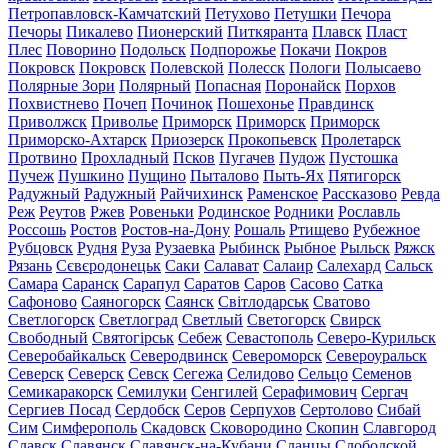
Петропавловск-Камчатский
Петухово
Петушки
Печора
Печоры
Пикалево
Пионерский
Питкяранта
Плавск
Пласт
Плес
Поворино
Подольск
Подпорожье
Покачи
Покров
Покровск
Покровск
Полевской
Полесск
Пологи
Полысаево
Полярные Зори
Полярный
Попасная
Поронайск
Порхов
Похвистнево
Почеп
Починок
Пошехонье
Правдинск
Приволжск
Приволье
Приморск
Приморск
Приморск
Приморско-Ахтарск
Приозерск
Прокопьевск
Пролетарск
Протвино
Прохладный
Псков
Пугачев
Пудож
Пустошка
Пучеж
Пушкино
Пущино
Пыталово
Пыть-Ях
Пятигорск
Радужный
Радужный
Райчихинск
Раменское
Рассказово
Ревда
Реж
Реутов
Ржев
Ровеньки
Родинское
Родники
Рославль
Россошь
Ростов
Ростов-на-Дону
Рошаль
Ртищево
Рубежное
Рубцовск
Рудня
Руза
Рузаевка
Рыбинск
Рыбное
Рыльск
Ряжск
Рязань
Сєвєродонецьк
Саки
Салават
Салаир
Салехард
Сальск
Самара
Саранск
Сарапул
Саратов
Саров
Сасово
Сатка
Сафоново
Саяногорск
Саянск
Світлодарськ
Сватово
Светлогорск
Светлоград
Светлый
Светогорск
Свирск
Свободный
Святогірськ
Себеж
Севастополь
Северо-Курильск
Северобайкальск
Северодвинск
Североморск
Североуральск
Северск
Северск
Севск
Сегежа
Селидово
Сельцо
Семенов
Семикаракорск
Семилуки
Сенгилей
Серафимович
Сергач
Сергиев Посад
Сердобск
Серов
Серпухов
Сертолово
Сибай
Сим
Симферополь
Скадовск
Сковородино
Скопин
Славгород
Славск
Славянск
Славянск-на-Кубани
Сланцы
Слободской