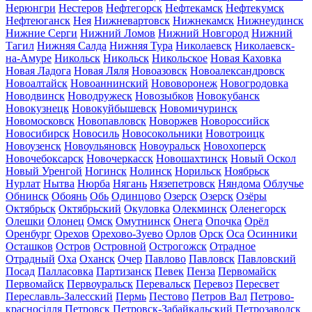
Нерюнгри
Нестеров
Нефтегорск
Нефтекамск
Нефтекумск
Нефтеюганск
Нея
Нижневартовск
Нижнекамск
Нижнеудинск
Нижние Серги
Нижний Ломов
Нижний Новгород
Нижний
Тагил
Нижняя Салда
Нижняя Тура
Николаевск
Николаевск-
на-Амуре
Никольск
Никольск
Никольское
Новая Каховка
Новая Ладога
Новая Ляля
Новоазовск
Новоалександровск
Новоалтайск
Новоаннинский
Нововоронеж
Новогродовка
Новодвинск
Новодружеск
Новозыбков
Новокубанск
Новокузнецк
Новокуйбышевск
Новомичуринск
Новомосковск
Новопавловск
Новоржев
Новороссийск
Новосибирск
Новосиль
Новосокольники
Новотроицк
Новоузенск
Новоульяновск
Новоуральск
Новохоперск
Новочебоксарск
Новочеркасск
Новошахтинск
Новый Оскол
Новый Уренгой
Ногинск
Нолинск
Норильск
Ноябрьск
Нурлат
Нытва
Нюрба
Нягань
Нязепетровск
Няндома
Облучье
Обнинск
Обоянь
Обь
Одинцово
Озерск
Озерск
Озёры
Октябрьск
Октябрьский
Окуловка
Олекминск
Оленегорск
Олешки
Олонец
Омск
Омутнинск
Онега
Опочка
Орёл
Оренбург
Орехов
Орехово-Зуево
Орлов
Орск
Оса
Осинники
Осташков
Остров
Островной
Острогожск
Отрадное
Отрадный
Оха
Оханск
Очер
Павлово
Павловск
Павловский
Посад
Палласовка
Партизанск
Певек
Пенза
Первомайск
Первомайск
Первоуральск
Перевальск
Перевоз
Пересвет
Переславль-Залесский
Пермь
Пестово
Петров Вал
Петрово-
красносілля
Петровск
Петровск-Забайкальский
Петрозаводск