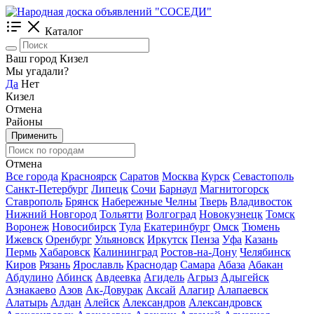
Каталог
Ваш город Кизел
Мы угадали?
Да
Нет
Кизел
Отмена
Районы
Применить
Отмена
Все города
Красноярск
Саратов
Москва
Курск
Севастополь
Санкт-Петербург
Липецк
Сочи
Барнаул
Магнитогорск
Ставрополь
Брянск
Набережные Челны
Тверь
Владивосток
Нижний Новгород
Тольятти
Волгоград
Новокузнецк
Томск
Воронеж
Новосибирск
Тула
Екатеринбург
Омск
Тюмень
Ижевск
Оренбург
Ульяновск
Иркутск
Пенза
Уфа
Казань
Пермь
Хабаровск
Калининград
Ростов-на-Дону
Челябинск
Киров
Рязань
Ярославль
Краснодар
Самара
Абаза
Абакан
Абдулино
Абинск
Авдеевка
Агидель
Агрыз
Адыгейск
Азнакаево
Азов
Ак-Довурак
Аксай
Алагир
Алапаевск
Алатырь
Алдан
Алейск
Александров
Александровск