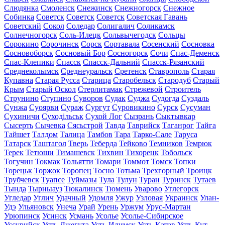
Слюдянка
Смоленск
Снежинск
Снежногорск
Снежное
Собинка
Советск
Советск
Советск
Советская Гавань
Советский
Сокол
Соледар
Солигалич
Соликамск
Солнечногорск
Соль-Илецк
Сольвычегодск
Сольцы
Сорокино
Сорочинск
Сорск
Сортавала
Сосенский
Сосновка
Сосновоборск
Сосновый Бор
Сосногорск
Сочи
Спас-Деменск
Спас-Клепики
Спасск
Спасск-Дальний
Спасск-Рязанский
Среднеколымск
Среднеуральск
Сретенск
Ставрополь
Старая
Купавна
Старая Русса
Старица
Старобельск
Стародуб
Старый
Крым
Старый Оскол
Стерлитамак
Стрежевой
Строитель
Струнино
Ступино
Суворов
Судак
Суджа
Судогда
Суздаль
Сунжа
Суоярви
Сураж
Сургут
Суровикино
Сурск
Сусуман
Сухиничи
Суходільськ
Сухой Лог
Сызрань
Сыктывкар
Сысерть
Сычевка
Сясьстрой
Тавда
Таврийск
Таганрог
Тайга
Тайшет
Талдом
Талица
Тамбов
Тара
Тарко-Сале
Таруса
Татарск
Таштагол
Тверь
Теберда
Тейково
Темников
Темрюк
Терек
Тетюши
Тимашевск
Тихвин
Тихорецк
Тобольск
Тогучин
Токмак
Тольятти
Томари
Томмот
Томск
Топки
Торецьк
Торжок
Торопец
Тосно
Тотьма
Трехгорный
Троицк
Трубчевск
Туапсе
Туймазы
Тула
Тулун
Туран
Туринск
Тутаев
Тында
Тырныауз
Тюкалинск
Тюмень
Уварово
Углегорск
Угледар
Углич
Удачный
Удомля
Ужур
Узловая
Украинск
Улан-
Удэ
Ульяновск
Унеча
Урай
Урень
Уржум
Урус-Мартан
Урюпинск
Усинск
Усмань
Усолье
Усолье-Сибирское
Уссурийск
Усть-Джегута
Усть-Илимск
Усть-Катав
Усть-Кут