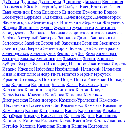
Дубовка
Дудинка
Духовщина
Дюртюли
Дятьково
Евпатория
Егорьевск
Ейск
Екатеринбург
Елабуга
Елец
Елизово
Ельня
Еманжелинск
Емва
Енакиево
Енисейск
Ермолино
Ершов
Ессентуки
Ефремов
Ждановка
Железноводск
Железногорск
Железногорск
Железногорск-Илимский
Жердевка
Жигулевск
Жиздра
Жирновск
Жуков
Жуковка
Жуковский
Завитинск
Заводоуковск
Заволжск
Заволжье
Задонск
Заинск
Закаменск
Залізне
Заозерный
Заозерск
Западная Двина
Заполярный
Запорожье
Зарайск
Заречный
Заречный
Заринск
Звенигово
Звенигород
Зверево
Зеленогорск
Зеленоград
Зеленоградск
Зеленодольск
Зеленокумск
Зерноград
Зея
Зима
Зимогорье
Златоуст
Злынка
Змеиногорск
Знаменск
Золоте
Зоринск
Зубцов
Зугрэс
Зуевка
Ивангород
Иваново
Ивантеевка
Ивдель
Игарка
Ижевск
Избербаш
Изобильный
Иланский
Иловайск
Инза
Иннополис
Инсар
Инта
Ипатово
Ирбит
Иркутск
Ирмино
Исилькуль
Искитим
Истра
Ишим
Ишимбай
Йошкар-
Ола
Кадиевка
Кадников
Казань
Калач
Калач-на-Дону
Калачинск
Калининград
Калининск
Калтан
Калуга
Кальміуське
Калязин
Камбарка
Каменка
Каменка-
Днепровская
Каменногорск
Каменск-Уральский
Каменск-
Шахтинский
Камень-на-Оби
Камешково
Камызяк
Камышин
Камышлов
Канаш
Кандалакша
Канск
Карабаново
Карабаш
Карабулак
Карасук
Карачаевск
Карачев
Каргат
Каргополь
Карпинск
Карталы
Касимов
Касли
Каспийск
Катав-Ивановск
Катайск
Каховка
Качканар
Кашин
Кашира
Кедровый