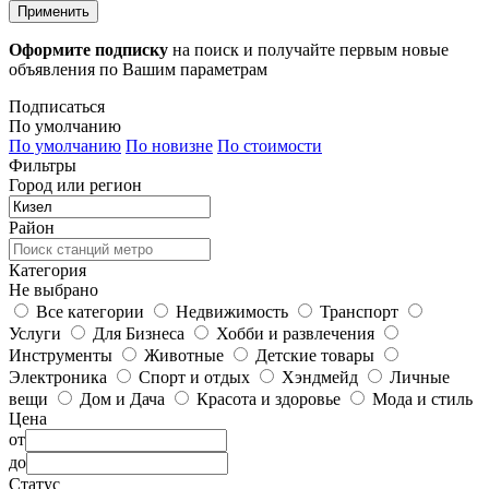
Применить
Оформите подписку
на поиск и получайте первым новые
объявления по Вашим параметрам
Подписаться
По умолчанию
По умолчанию
По новизне
По стоимости
Фильтры
Город или регион
Район
Категория
Не выбрано
Все категории
Недвижимость
Транспорт
Услуги
Для Бизнеса
Хобби и развлечения
Инструменты
Животные
Детские товары
Электроника
Спорт и отдых
Хэндмейд
Личные
вещи
Дом и Дача
Красота и здоровье
Мода и стиль
Цена
от
до
Статус