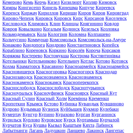
Кемерово
Кемь
Керчь
Кизел
Кизилюрт
Кизляр
Кимовск
Кимры
Кингисепп
Кинель
Кинешма
Кипуче
Киреевск
Киренск
Киржач
Кириллов
Кириши
Киров
Киров
Кировград
Кирово-Чепецк
Кировск
Кировск
Кирс
Кирсанов
Киселевск
Кисловодск
Климовск
Клин
Клинцы
Княгинино
Ковдор
Ковров
Ковылкино
Когалым
Кодинск
Козельск
Козловка
Козьмодемьянск
Кола
Кологрив
Коломна
Колпашево
Кольчугино
Коммунар
Комсомольск
Комсомольск-на-Амуре
Конаково
Кондопога
Кондрово
Константиновск
Копейск
Кораблино
Кореновск
Коркино
Королёв
Короча
Корсаков
Коряжма
Костерево
Костомукша
Кострома
Костянтинівка
Котельники
Котельниково
Котельнич
Котлас
Котово
Котовск
Кохма
Краматорск
Красавино
Красноармейск
Красноармейск
Красновишерск
Красногоровка
Красногорск
Краснодар
Краснозаводск
Краснознаменск
Краснознаменск
Краснокаменск
Краснокамск
Красноперекопск
Краснослободск
Краснослободск
Краснотурьинск
Красноуральск
Красноуфимск
Красноярск
Красный Кут
Красный Сулин
Красный Холм
Кремінна
Кременки
Кропоткин
Крымск
Кстово
Кубинка
Кувандык
Кувшиново
Кудрово
Кудымкар
Кузнецк
Куйбышев
Кукмор
Кулебаки
Кумертау
Кунгур
Купино
Курахово
Курган
Курганинск
Курильск
Курлово
Куровское
Курск
Куртамыш
Курчалой
Курчатов
Куса
Кушва
Кызыл
Кыштым
Кяхта
Лабинск
Лабытнанги
Лагань
Ладушкин
Лаишево
Лакинск
Лангепас