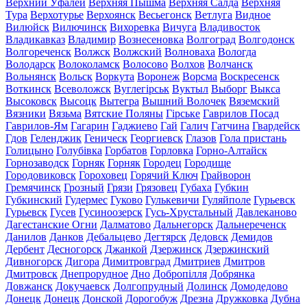
Верхний Уфалей
Верхняя Пышма
Верхняя Салда
Верхняя
Тура
Верхотурье
Верхоянск
Весьегонск
Ветлуга
Видное
Вилюйск
Вилючинск
Вихоревка
Вичуга
Владивосток
Владикавказ
Владимир
Вознесеновка
Волгоград
Волгодонск
Волгореченск
Волжск
Волжский
Волноваха
Вологда
Володарск
Волоколамск
Волосово
Волхов
Волчанск
Вольнянск
Вольск
Воркута
Воронеж
Ворсма
Воскресенск
Воткинск
Всеволожск
Вуглегірськ
Вуктыл
Выборг
Выкса
Высоковск
Высоцк
Вытегра
Вышний Волочек
Вяземский
Вязники
Вязьма
Вятские Поляны
Гірське
Гаврилов Посад
Гаврилов-Ям
Гагарин
Гаджиево
Гай
Галич
Гатчина
Гвардейск
Гдов
Геленджик
Геническ
Георгиевск
Глазов
Гола пристань
Голицыно
Голубівка
Горбатов
Горловка
Горно-Алтайск
Горнозаводск
Горняк
Горняк
Городец
Городище
Городовиковск
Гороховец
Горячий Ключ
Грайворон
Гремячинск
Грозный
Грязи
Грязовец
Губаха
Губкин
Губкинский
Гудермес
Гуково
Гулькевичи
Гуляйполе
Гурьевск
Гурьевск
Гусев
Гусиноозерск
Гусь-Хрустальный
Давлеканово
Дагестанские Огни
Далматово
Дальнегорск
Дальнереченск
Данилов
Данков
Дебальцево
Дегтярск
Дедовск
Демидов
Дербент
Десногорск
Джанкой
Дзержинск
Дзержинский
Дивногорск
Дигора
Димитровград
Дмитриев
Дмитров
Дмитровск
Днепрорудное
Дно
Добропілля
Добрянка
Довжанск
Докучаевск
Долгопрудный
Долинск
Домодедово
Донецк
Донецк
Донской
Дорогобуж
Дрезна
Дружковка
Дубна