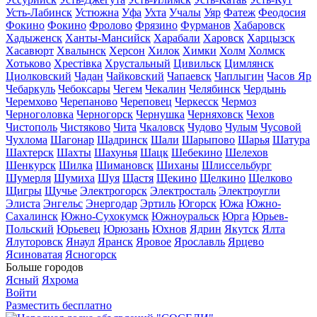
Усть-Лабинск
Устюжна
Уфа
Ухта
Учалы
Уяр
Фатеж
Феодосия
Фокино
Фокино
Фролово
Фрязино
Фурманов
Хабаровск
Хадыженск
Ханты-Мансийск
Харабали
Харовск
Харцызск
Хасавюрт
Хвалынск
Херсон
Хилок
Химки
Холм
Холмск
Хотьково
Хрестівка
Хрустальный
Цивильск
Цимлянск
Циолковский
Чадан
Чайковский
Чапаевск
Чаплыгин
Часов Яр
Чебаркуль
Чебоксары
Чегем
Чекалин
Челябинск
Чердынь
Черемхово
Черепаново
Череповец
Черкесск
Чермоз
Черноголовка
Черногорск
Чернушка
Черняховск
Чехов
Чистополь
Чистяково
Чита
Чкаловск
Чудово
Чулым
Чусовой
Чухлома
Шагонар
Шадринск
Шали
Шарыпово
Шарья
Шатура
Шахтерск
Шахты
Шахунья
Шацк
Шебекино
Шелехов
Шенкурск
Шилка
Шимановск
Шиханы
Шлиссельбург
Шумерля
Шумиха
Шуя
Щастя
Щекино
Щелкино
Щелково
Щигры
Щучье
Электрогорск
Электросталь
Электроугли
Элиста
Энгельс
Энергодар
Эртиль
Югорск
Южа
Южно-
Сахалинск
Южно-Сухокумск
Южноуральск
Юрга
Юрьев-
Польский
Юрьевец
Юрюзань
Юхнов
Ядрин
Якутск
Ялта
Ялуторовск
Янаул
Яранск
Яровое
Ярославль
Ярцево
Ясиноватая
Ясногорск
Больше городов
Ясный
Яхрома
Войти
Разместить бесплатно