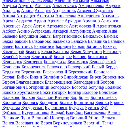
Алексанровск
Алексеевка
Алексин
Алзамай
Алмазная
Алупка
Алушта
Алчевск
Альметьевск
Амвросиевка
Амурск
Анадырь
Анапа
Ангарск
Андреаполь
Анжеро-Судженск
Анива
Антрацит
Апатиты
Апрелевка
Апшеронск
Арамиль
Аргун
Ардатов
Ардон
Арзамас
Аркадак
Армавир
Армянск
Арсеньев
Арск
Артем
Артемовск
Артемовский
Архангельск
Асбест
Асино
Астрахань
Аткарск
Ахтубинск
Ачинск
Аша
Бабаево
Бабушкин
Бавлы
Багратионовск
Байкальск
Баймак
Бакал
Баксан
Балабаново
Балаково
Балахна
Балашиха
Балашов
Балей
Балтийск
Барабинск
Барнаул
Барыш
Батайск
Бахмут
Бахчисарай
Бежецк
Белая Калитва
Белая Холуница
Белгород
Белебей
Белев
Белинский
Белицкое
Белово
Белогорск
Белогорск
Белозерск
Белокуриха
Беломорск
Белоозёрский
Белорецк
Белореченск
Белоусово
Белоярский
Белый
Бердск
Бердянск
Березники
Березовский
Березовский
Берислав
Беслан
Бийск
Бикин
Билибино
Биробиджан
Бирск
Бирюсинск
Бирюч
Благовещенск
Благовещенск
Благодарный
Бобров
Богданович
Богородицк
Богородск
Боготол
Богучар
Бодайбо
Боково-хрустальне
Бокситогорск
Болгар
Бологое
Болотное
Болохово
Болхов
Большой Камень
Бор
Борзя
Борисоглебск
Боровичи
Боровск
Бородино
Братск
Бронницы
Брянка
Брянск
Бугульма
Бугуруслан
Буденновск
Бузулук
Буинск
Буй
Буйнакск
Бутурлиновка
Валдай
Валуйки
Васильевка
Велиж
Великие Луки
Великий Новгород
Великий Устюг
Вельск
Венев
Верещагино
Верея
Верхнеуральск
Верхний Тагил