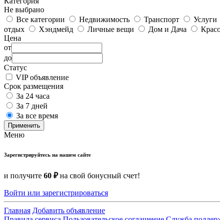
Категория
Не выбрано
Все категории
Недвижимость
Транспорт
Услуги
отдых
Хэндмейд
Личные вещи
Дом и Дача
Красо
Цена
от
до
Статус
VIP объявление
Срок размещения
За 24 часа
За 7 дней
За все время
Применить
Меню
Зарегистрируйтесь на нашем сайте
и получите
60 ₽
на свой бонусный счет!
Войти или зарегистрироваться
Главная
Добавить объявление
Правила сервиса
Пользовательское соглашение
Служба поддер