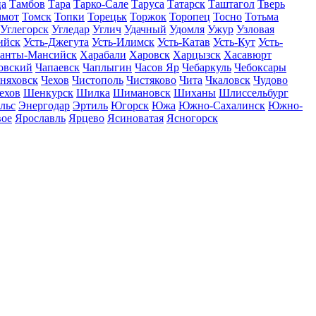
ца
Тамбов
Тара
Тарко-Сале
Таруса
Татарск
Таштагол
Тверь
ммот
Томск
Топки
Торецьк
Торжок
Торопец
Тосно
Тотьма
Углегорск
Угледар
Углич
Удачный
Удомля
Ужур
Узловая
ийск
Усть-Джегута
Усть-Илимск
Усть-Катав
Усть-Кут
Усть-
анты-Мансийск
Харабали
Харовск
Харцызск
Хасавюрт
овский
Чапаевск
Чаплыгин
Часов Яр
Чебаркуль
Чебоксары
няховск
Чехов
Чистополь
Чистяково
Чита
Чкаловск
Чудово
ехов
Шенкурск
Шилка
Шимановск
Шиханы
Шлиссельбург
льс
Энергодар
Эртиль
Югорск
Южа
Южно-Сахалинск
Южно-
вое
Ярославль
Ярцево
Ясиноватая
Ясногорск