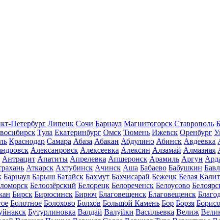
кт-Петербург
Липецк
Сочи
Барнаул
Магнитогорск
Ставрополь
Б
восибирск
Тула
Екатеринбург
Омск
Тюмень
Ижевск
Оренбург
У
ль
Краснодар
Самара
Абаза
Абакан
Абдулино
Абинск
Авдеевка
андровск
Алексанровск
Алексеевка
Алексин
Алзамай
Алмазная
Антрацит
Апатиты
Апрелевка
Апшеронск
Арамиль
Аргун
Ард
трахань
Аткарск
Ахтубинск
Ачинск
Аша
Бабаево
Бабушкин
Бав
к
Барнаул
Барыш
Батайск
Бахмут
Бахчисарай
Бежецк
Белая Калит
еломорск
Белоозёрский
Белорецк
Белореченск
Белоусово
Белоярс
жан
Бирск
Бирюсинск
Бирюч
Благовещенск
Благовещенск
Благо
гое
Болотное
Болохово
Болхов
Большой Камень
Бор
Борзя
Борисо
уйнакск
Бутурлиновка
Валдай
Валуйки
Васильевка
Велиж
Вели