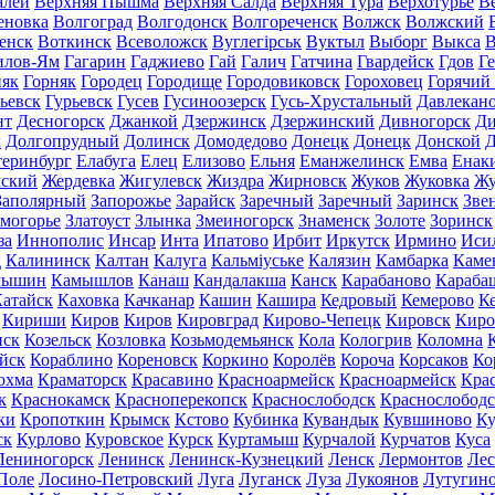
алей
Верхняя Пышма
Верхняя Салда
Верхняя Тура
Верхотурье
В
еновка
Волгоград
Волгодонск
Волгореченск
Волжск
Волжский
енск
Воткинск
Всеволожск
Вуглегірськ
Вуктыл
Выборг
Выкса
В
илов-Ям
Гагарин
Гаджиево
Гай
Галич
Гатчина
Гвардейск
Гдов
Г
няк
Горняк
Городец
Городище
Городовиковск
Гороховец
Горячий
ьевск
Гурьевск
Гусев
Гусиноозерск
Гусь-Хрустальный
Давлекан
нт
Десногорск
Джанкой
Дзержинск
Дзержинский
Дивногорск
Ди
к
Долгопрудный
Долинск
Домодедово
Донецк
Донецк
Донской
Д
теринбург
Елабуга
Елец
Елизово
Ельня
Еманжелинск
Емва
Енак
мский
Жердевка
Жигулевск
Жиздра
Жирновск
Жуков
Жуковка
Жу
Заполярный
Запорожье
Зарайск
Заречный
Заречный
Заринск
Зве
могорье
Златоуст
Злынка
Змеиногорск
Знаменск
Золоте
Зоринск
за
Иннополис
Инсар
Инта
Ипатово
Ирбит
Иркутск
Ирмино
Иси
д
Калининск
Калтан
Калуга
Кальміуське
Калязин
Камбарка
Каме
мышин
Камышлов
Канаш
Кандалакша
Канск
Карабаново
Караба
атайск
Каховка
Качканар
Кашин
Кашира
Кедровый
Кемерово
К
Кириши
Киров
Киров
Кировград
Кирово-Чепецк
Кировск
Киро
нск
Козельск
Козловка
Козьмодемьянск
Кола
Кологрив
Коломна
йск
Кораблино
Кореновск
Коркино
Королёв
Короча
Корсаков
Ко
охма
Краматорск
Красавино
Красноармейск
Красноармейск
Кра
к
Краснокамск
Красноперекопск
Краснослободск
Краснослободс
ки
Кропоткин
Крымск
Кстово
Кубинка
Кувандык
Кувшиново
Ку
ск
Курлово
Куровское
Курск
Куртамыш
Курчалой
Курчатов
Куса
Лениногорск
Ленинск
Ленинск-Кузнецкий
Ленск
Лермонтов
Ле
Поле
Лосино-Петровский
Луга
Луганск
Луза
Лукоянов
Лутугин