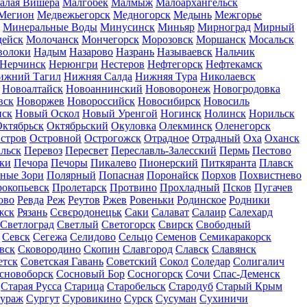
алая Вишера
Малгобек
Малмыж
Малоархангельск
Мегион
Медвежьегорск
Медногорск
Медынь
Межгорье
Минеральные Воды
Минусинск
Миньяр
Мирноград
Мирный
дейск
Молочанск
Мончегорск
Морозовск
Моршанск
Мосальск
волоки
Надым
Назарово
Назрань
Называевск
Нальчик
Нерчинск
Нерюнгри
Нестеров
Нефтегорск
Нефтекамск
ижний Тагил
Нижняя Салда
Нижняя Тура
Николаевск
Новоалтайск
Новоаннинский
Нововоронеж
Новогродовка
вск
Новоржев
Новороссийск
Новосибирск
Новосиль
нск
Новый Оскол
Новый Уренгой
Ногинск
Нолинск
Норильск
ктябрьск
Октябрьский
Окуловка
Олекминск
Оленегорск
стров
Островной
Острогожск
Отрадное
Отрадный
Оха
Оханск
льск
Перевоз
Пересвет
Переславль-Залесский
Пермь
Пестово
ки
Печора
Печоры
Пикалево
Пионерский
Питкяранта
Плавск
ные Зори
Полярный
Попасная
Поронайск
Порхов
Похвистнево
окопьевск
Пролетарск
Протвино
Прохладный
Псков
Пугачев
ово
Ревда
Реж
Реутов
Ржев
Ровеньки
Родинское
Родники
жск
Рязань
Сєвєродонецьк
Саки
Салават
Салаир
Салехард
Светлоград
Светлый
Светогорск
Свирск
Свободный
Севск
Сегежа
Селидово
Сельцо
Семенов
Семикаракорск
вск
Сковородино
Скопин
Славгород
Славск
Славянск
етск
Советская Гавань
Советский
Сокол
Соледар
Солигалич
сновоборск
Сосновый Бор
Сосногорск
Сочи
Спас-Деменск
Старая Русса
Старица
Старобельск
Стародуб
Старый Крым
ураж
Сургут
Суровикино
Сурск
Сусуман
Сухиничи