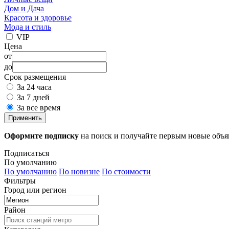
Дом и Дача
Красота и здоровье
Мода и стиль
VIP
Цена
от
до
Срок размещения
За 24 часа
За 7 дней
За все время
Применить
Оформите подписку
на поиск и получайте первым новые объ
Подписаться
По умолчанию
По умолчанию
По новизне
По стоимости
Фильтры
Город или регион
Район