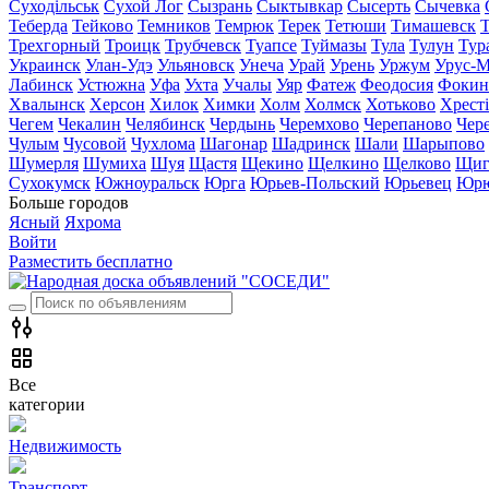
Суходільськ
Сухой Лог
Сызрань
Сыктывкар
Сысерть
Сычевка
Теберда
Тейково
Темников
Темрюк
Терек
Тетюши
Тимашевск
Трехгорный
Троицк
Трубчевск
Туапсе
Туймазы
Тула
Тулун
Тур
Украинск
Улан-Удэ
Ульяновск
Унеча
Урай
Урень
Уржум
Урус-М
Лабинск
Устюжна
Уфа
Ухта
Учалы
Уяр
Фатеж
Феодосия
Фокин
Хвалынск
Херсон
Хилок
Химки
Холм
Холмск
Хотьково
Хрест
Чегем
Чекалин
Челябинск
Чердынь
Черемхово
Черепаново
Чер
Чулым
Чусовой
Чухлома
Шагонар
Шадринск
Шали
Шарыпово
Шумерля
Шумиха
Шуя
Щастя
Щекино
Щелкино
Щелково
Щиг
Сухокумск
Южноуральск
Юрга
Юрьев-Польский
Юрьевец
Юрю
Больше городов
Ясный
Яхрома
Войти
Разместить бесплатно
Все
категории
Недвижимость
Транспорт