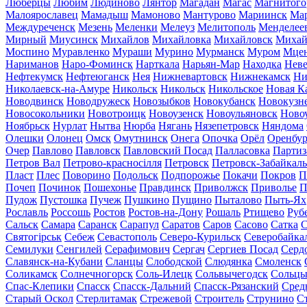
Люберцы
Любим
Людиново
Лянтор
Магадан
Магас
Магнитого
Малоярославец
Мамадыш
Мамоново
Мантурово
Мариинск
Ма
Междуреченск
Мезень
Меленки
Мелеуз
Мелитополь
Менделее
Мирный
Миусинск
Михайлов
Михайловка
Михайловск
Михай
Моспино
Муравленко
Мураши
Мурино
Мурманск
Муром
Мце
Нариманов
Наро-Фоминск
Нарткала
Нарьян-Мар
Находка
Неве
Нефтекумск
Нефтеюганск
Нея
Нижневартовск
Нижнекамск
Ни
Николаевск-на-Амуре
Никольск
Никольск
Никольское
Новая К
Новодвинск
Новодружеск
Новозыбков
Новокубанск
Новокузн
Новосокольники
Новотроицк
Новоузенск
Новоульяновск
Ново
Ноябрьск
Нурлат
Нытва
Нюрба
Нягань
Нязепетровск
Няндома
Олешки
Олонец
Омск
Омутнинск
Онега
Опочка
Орёл
Оренбур
Очер
Павлово
Павловск
Павловский Посад
Палласовка
Партиз
Петров Вал
Петрово-красносілля
Петровск
Петровск-Забайкал
Пласт
Плес
Поворино
Подольск
Подпорожье
Покачи
Покров
П
Почеп
Починок
Пошехонье
Правдинск
Приволжск
Приволье
П
Пудож
Пустошка
Пучеж
Пушкино
Пущино
Пыталово
Пыть-Ях
Рославль
Россошь
Ростов
Ростов-на-Дону
Рошаль
Ртищево
Руб
Сальск
Самара
Саранск
Сарапул
Саратов
Саров
Сасово
Сатка
С
Святогірськ
Себеж
Севастополь
Северо-Курильск
Северобайка
Семилуки
Сенгилей
Серафимович
Сергач
Сергиев Посад
Серд
Славянск-на-Кубани
Сланцы
Слободской
Слюдянка
Смоленск
Соликамск
Солнечногорск
Соль-Илецк
Сольвычегодск
Сольц
Спас-Клепики
Спасск
Спасск-Дальний
Спасск-Рязанский
Сред
Старый Оскол
Стерлитамак
Стрежевой
Строитель
Струнино
С