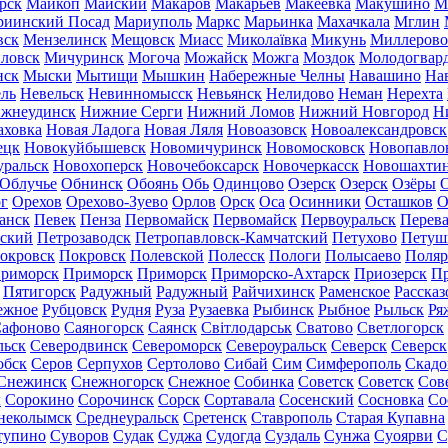
рск
Майкоп
Майский
Макаров
Макарьев
Макеевка
Макушино
М
риинский Посад
Мариуполь
Маркс
Марьинка
Махачкала
Мглин
вск
Мензелинск
Мещовск
Миасс
Миколаївка
Микунь
Миллерово
ловск
Мичуринск
Могоча
Можайск
Можга
Моздок
Молодогвар
нск
Мыски
Мытищи
Мышкин
Набережные Челны
Навашино
На
ль
Невельск
Невинномысск
Невьянск
Нелидово
Неман
Нерехта
жнеудинск
Нижние Серги
Нижний Ломов
Нижний Новгород
Н
аховка
Новая Ладога
Новая Ляля
Новоазовск
Новоалександровск
ецк
Новокуйбышевск
Новомичуринск
Новомосковск
Новопавло
уральск
Новохоперск
Новочебоксарск
Новочеркасск
Новошахти
Облучье
Обнинск
Обоянь
Обь
Одинцово
Озерск
Озерск
Озёры
О
г
Орехов
Орехово-Зуево
Орлов
Орск
Оса
Осинники
Осташков
О
анск
Певек
Пенза
Первомайск
Первомайск
Первоуральск
Перева
ьский
Петрозаводск
Петропавловск-Камчатский
Петухово
Петуш
окровск
Покровск
Полевской
Полесск
Пологи
Полысаево
Поляр
риморск
Приморск
Приморск
Приморско-Ахтарск
Приозерск
Пр
Пятигорск
Радужный
Радужный
Райчихинск
Раменское
Рассказ
ежное
Рубцовск
Рудня
Руза
Рузаевка
Рыбинск
Рыбное
Рыльск
Ря
афоново
Саяногорск
Саянск
Світлодарськ
Сватово
Светлогорск
льск
Северодвинск
Североморск
Североуральск
Северск
Северск
обск
Серов
Серпухов
Сертолово
Сибай
Сим
Симферополь
Скадо
Снежинск
Снежногорск
Снежное
Собинка
Советск
Советск
Сов
ы
Сорокино
Сорочинск
Сорск
Сортавала
Сосенский
Сосновка
Со
неколымск
Среднеуральск
Сретенск
Ставрополь
Старая Купавна
тупино
Суворов
Судак
Суджа
Судогда
Суздаль
Сунжа
Суоярви
С