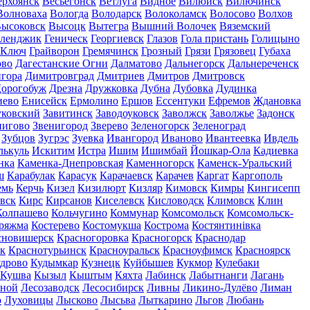
ерхоянск
Весьегонск
Ветлуга
Видное
Вилюйск
Вилючинск
Волноваха
Вологда
Володарск
Волоколамск
Волосово
Волхов
ысоковск
Высоцк
Вытегра
Вышний Волочек
Вяземский
еленджик
Геническ
Георгиевск
Глазов
Гола пристань
Голицыно
 Ключ
Грайворон
Гремячинск
Грозный
Грязи
Грязовец
Губаха
ово
Дагестанские Огни
Далматово
Дальнегорск
Дальнереченск
гора
Димитровград
Дмитриев
Дмитров
Дмитровск
орогобуж
Дрезна
Дружковка
Дубна
Дубовка
Дудинка
иево
Енисейск
Ермолино
Ершов
Ессентуки
Ефремов
Ждановка
ковский
Завитинск
Заводоуковск
Заволжск
Заволжье
Задонск
нигово
Звенигород
Зверево
Зеленогорск
Зеленоград
Зубцов
Зугрэс
Зуевка
Ивангород
Иваново
Ивантеевка
Ивдель
лькуль
Искитим
Истра
Ишим
Ишимбай
Йошкар-Ола
Кадиевка
нка
Каменка-Днепровская
Каменногорск
Каменск-Уральский
ш
Карабулак
Карасук
Карачаевск
Карачев
Каргат
Каргополь
емь
Керчь
Кизел
Кизилюрт
Кизляр
Кимовск
Кимры
Кингисепп
вск
Кирс
Кирсанов
Киселевск
Кисловодск
Климовск
Клин
Колпашево
Кольчугино
Коммунар
Комсомольск
Комсомольск-
ряжма
Костерево
Костомукша
Кострома
Костянтинівка
сновишерск
Красногоровка
Красногорск
Краснодар
к
Краснотурьинск
Красноуральск
Красноуфимск
Красноярск
дрово
Кудымкар
Кузнецк
Куйбышев
Кукмор
Кулебаки
Кушва
Кызыл
Кыштым
Кяхта
Лабинск
Лабытнанги
Лагань
сной
Лесозаводск
Лесосибирск
Ливны
Ликино-Дулёво
Лиман
о
Луховицы
Лысково
Лысьва
Лыткарино
Льгов
Любань