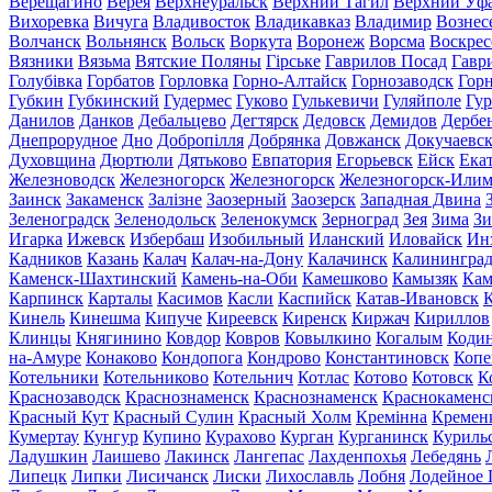
Верещагино
Верея
Верхнеуральск
Верхний Тагил
Верхний Уф
Вихоревка
Вичуга
Владивосток
Владикавказ
Владимир
Вознес
Волчанск
Вольнянск
Вольск
Воркута
Воронеж
Ворсма
Воскрес
Вязники
Вязьма
Вятские Поляны
Гірське
Гаврилов Посад
Гавр
Голубівка
Горбатов
Горловка
Горно-Алтайск
Горнозаводск
Гор
Губкин
Губкинский
Гудермес
Гуково
Гулькевичи
Гуляйполе
Гур
Данилов
Данков
Дебальцево
Дегтярск
Дедовск
Демидов
Дербе
Днепрорудное
Дно
Добропілля
Добрянка
Довжанск
Докучаевс
Духовщина
Дюртюли
Дятьково
Евпатория
Егорьевск
Ейск
Ека
Железноводск
Железногорск
Железногорск
Железногорск-Или
Заинск
Закаменск
Залізне
Заозерный
Заозерск
Западная Двина
Зеленоградск
Зеленодольск
Зеленокумск
Зерноград
Зея
Зима
Зи
Игарка
Ижевск
Избербаш
Изобильный
Иланский
Иловайск
Ин
Кадников
Казань
Калач
Калач-на-Дону
Калачинск
Калинингра
Каменск-Шахтинский
Камень-на-Оби
Камешково
Камызяк
Ка
Карпинск
Карталы
Касимов
Касли
Каспийск
Катав-Ивановск
К
Кинель
Кинешма
Кипуче
Киреевск
Киренск
Киржач
Кириллов
Клинцы
Княгинино
Ковдор
Ковров
Ковылкино
Когалым
Коди
на-Амуре
Конаково
Кондопога
Кондрово
Константиновск
Копе
Котельники
Котельниково
Котельнич
Котлас
Котово
Котовск
К
Краснозаводск
Краснознаменск
Краснознаменск
Краснокаменс
Красный Кут
Красный Сулин
Красный Холм
Кремінна
Кремен
Кумертау
Кунгур
Купино
Курахово
Курган
Курганинск
Куриль
Ладушкин
Лаишево
Лакинск
Лангепас
Лахденпохья
Лебедянь
Липецк
Липки
Лисичанск
Лиски
Лихославль
Лобня
Лодейное 