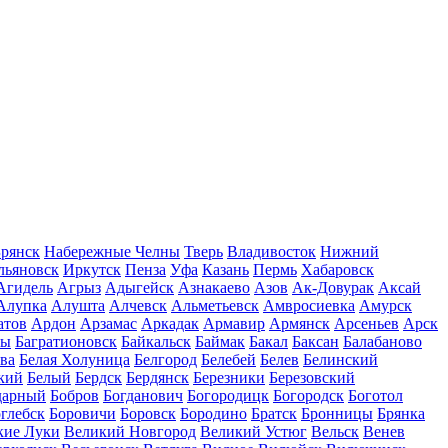
рянск
Набережные Челны
Тверь
Владивосток
Нижний
льяновск
Иркутск
Пенза
Уфа
Казань
Пермь
Хабаровск
Агидель
Агрыз
Адыгейск
Азнакаево
Азов
Ак-Довурак
Аксай
Алупка
Алушта
Алчевск
Альметьевск
Амвросиевка
Амурск
атов
Ардон
Арзамас
Аркадак
Армавир
Армянск
Арсеньев
Арск
лы
Багратионовск
Байкальск
Баймак
Бакал
Баксан
Балабаново
ва
Белая Холуница
Белгород
Белебей
Белев
Белинский
кий
Белый
Бердск
Бердянск
Березники
Березовский
дарный
Бобров
Богданович
Богородицк
Богородск
Боготол
глебск
Боровичи
Боровск
Бородино
Братск
Бронницы
Брянка
кие Луки
Великий Новгород
Великий Устюг
Вельск
Венев