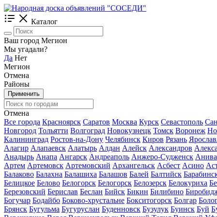
Каталог
Ваш город Мегион
Мы угадали?
Да
Нет
Мегион
Отмена
Районы
Применить
Отмена
Все города
Красноярск
Саратов
Москва
Курск
Севастополь
Сан
Новгород
Тольятти
Волгоград
Новокузнецк
Томск
Воронеж
Но
Калининград
Ростов-на-Дону
Челябинск
Киров
Рязань
Ярослав
Алагир
Алапаевск
Алатырь
Алдан
Алейск
Александров
Алекс
Анадырь
Анапа
Ангарск
Андреаполь
Анжеро-Судженск
Анива
Артем
Артемовск
Артемовский
Архангельск
Асбест
Асино
Ас
Балаково
Балахна
Балашиха
Балашов
Балей
Балтийск
Барабинс
Белицкое
Белово
Белогорск
Белогорск
Белозерск
Белокуриха
Б
Березовский
Берислав
Беслан
Бийск
Бикин
Билибино
Биробид
Богучар
Бодайбо
Боково-хрустальне
Бокситогорск
Болгар
Боло
Брянск
Бугульма
Бугуруслан
Буденновск
Бузулук
Буинск
Буй
Б