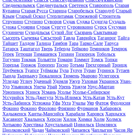
Среднеколымск
Среднеуральск
Сретенск
Ставрополь
Старая
Купавна
Старая Русса
Старица
Старобельск
Стародуб
Старый
Крым
Старый Оскол
Стерлитамак
Стрежевой
Строитель
Струнино
Ступино
Суворов
Судак
Суджа
Судогда
Суздаль
Сунжа
Суоярви
Сураж
Сургут
Суровикино
Сурск
Сусуман
Сухиничи
Суходільськ
Сухой Лог
Сызрань
Сыктывкар
Сысерть
Сычевка
Сясьстрой
Тавда
Таврийск
Таганрог
Тайга
Тайшет
Талдом
Талица
Тамбов
Тара
Тарко-Сале
Таруса
Татарск
Таштагол
Тверь
Теберда
Тейково
Темников
Темрюк
Терек
Тетюши
Тимашевск
Тихвин
Тихорецк
Тобольск
Тогучин
Токмак
Тольятти
Томари
Томмот
Томск
Топки
Торецьк
Торжок
Торопец
Тосно
Тотьма
Трехгорный
Троицк
Трубчевск
Туапсе
Туймазы
Тула
Тулун
Туран
Туринск
Тутаев
Тында
Тырныауз
Тюкалинск
Тюмень
Уварово
Углегорск
Угледар
Углич
Удачный
Удомля
Ужур
Узловая
Украинск
Улан-
Удэ
Ульяновск
Унеча
Урай
Урень
Уржум
Урус-Мартан
Урюпинск
Усинск
Усмань
Усолье
Усолье-Сибирское
Уссурийск
Усть-Джегута
Усть-Илимск
Усть-Катав
Усть-Кут
Усть-Лабинск
Устюжна
Уфа
Ухта
Учалы
Уяр
Фатеж
Феодосия
Фокино
Фокино
Фролово
Фрязино
Фурманов
Хабаровск
Хадыженск
Ханты-Мансийск
Харабали
Харовск
Харцызск
Хасавюрт
Хвалынск
Херсон
Хилок
Химки
Холм
Холмск
Хотьково
Хрестівка
Хрустальный
Цивильск
Цимлянск
Циолковский
Чадан
Чайковский
Чапаевск
Чаплыгин
Часов Яр