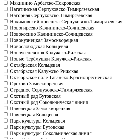
Мякинино
Арбатско-Покровская
Нагатинская
Серпуховско-Тимирязевская
Нагорная
Серпуховско-Тимирязевская
Нахимовский проспект
Серпуховско-Тимирязевская
Новогиреево
Калининско-Солнцевская
Новокосино
Калининско-Солнцевская
Новокузнецкая
Замоскворецкая
Новослободская
Кольцевая
Новоясеневская
Калужско-Рижская
Новые Черёмушки
Калужско-Рижская
Октябрьская
Кольцевая
Октябрьская
Калужско-Рижская
Октябрьское поле
Таганско-Краснопресненская
Орехово
Замоскворецкая
Отрадное
Серпуховско-Тимирязевская
Охотный ряд
Бутовская
Охотный ряд
Сокольническая линия
Павелецкая
Замоскворецкая
Павелецкая
Кольцевая
Парк культуры
Кольцевая
Парк культуры
Бутовская
Парк культуры
Сокольническая линия