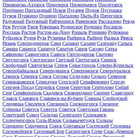
Приморско-Ахтарск
Приозерск
Прокопьевск
Пролетарск
Протвино
Прохладный
Псков
Пугачев
Пудож
Пустошка
Пучеж
Пушкино
Пущино
Пыталово
Пыть-Ях
Пятигорск
Радужный
Радужный
Райчихинск
Раменское
Рассказово
Ревда
Реж
Реутов
Ржев
Ровеньки
Родинское
Родники
Рославль
Россошь
Ростов
Ростов-на-Дону
Рошаль
Ртищево
Рубежное
Рубцовск
Рудня
Руза
Рузаевка
Рыбинск
Рыбное
Рыльск
Ряжск
Рязань
Сєвєродонецьк
Саки
Салават
Салаир
Салехард
Сальск
Самара
Саранск
Сарапул
Саратов
Саров
Сасово
Сатка
Сафоново
Саяногорск
Саянск
Світлодарськ
Сватово
Светлогорск
Светлоград
Светлый
Светогорск
Свирск
Свободный
Святогірськ
Себеж
Севастополь
Северо-Курильск
Северобайкальск
Северодвинск
Североморск
Североуральск
Северск
Северск
Севск
Сегежа
Селидово
Сельцо
Семенов
Семикаракорск
Семилуки
Сенгилей
Серафимович
Сергач
Сергиев Посад
Сердобск
Серов
Серпухов
Сертолово
Сибай
Сим
Симферополь
Скадовск
Сковородино
Скопин
Славгород
Славск
Славянск
Славянск-на-Кубани
Сланцы
Слободской
Слюдянка
Смоленск
Снежинск
Снежногорск
Снежное
Собинка
Советск
Советск
Советск
Советская Гавань
Советский
Сокол
Соледар
Солигалич
Соликамск
Солнечногорск
Соль-Илецк
Сольвычегодск
Сольцы
Сорокино
Сорочинск
Сорск
Сортавала
Сосенский
Сосновка
Сосновоборск
Сосновый Бор
Сосногорск
Сочи
Спас-Деменск
Спас-Клепики
Спасск
Спасск-Дальний
Спасск-Рязанский