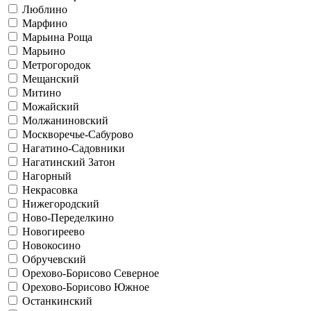
Люблино
Марфино
Марьина Роща
Марьино
Метрогородок
Мещанский
Митино
Можайский
Молжаниновский
Москворечье-Сабурово
Нагатино-Садовники
Нагатинский Затон
Нагорный
Некрасовка
Нижегородский
Ново-Переделкино
Новогиреево
Новокосино
Обручевский
Орехово-Борисово Северное
Орехово-Борисово Южное
Останкинский