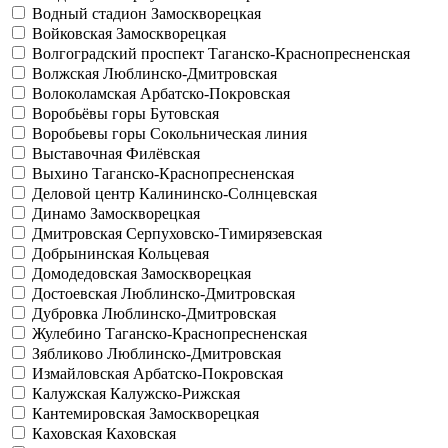
Водный стадион
Замоскворецкая
Войковская
Замоскворецкая
Волгоградский проспект
Таганско-Краснопресненская
Волжская
Люблинско-Дмитровская
Волоколамская
Арбатско-Покровская
Воробьёвы горы
Бутовская
Воробьевы горы
Сокольническая линия
Выставочная
Филёвская
Выхино
Таганско-Краснопресненская
Деловой центр
Калининско-Солнцевская
Динамо
Замоскворецкая
Дмитровская
Серпуховско-Тимирязевская
Добрынинская
Кольцевая
Домодедовская
Замоскворецкая
Достоевская
Люблинско-Дмитровская
Дубровка
Люблинско-Дмитровская
Жулебино
Таганско-Краснопресненская
Зябликово
Люблинско-Дмитровская
Измайловская
Арбатско-Покровская
Калужская
Калужско-Рижская
Кантемировская
Замоскворецкая
Каховская
Каховская