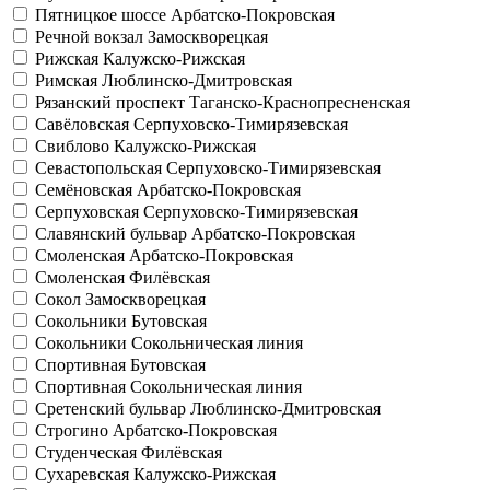
Пятницкое шоссе
Арбатско-Покровская
Речной вокзал
Замоскворецкая
Рижская
Калужско-Рижская
Римская
Люблинско-Дмитровская
Рязанский проспект
Таганско-Краснопресненская
Савёловская
Серпуховско-Тимирязевская
Свиблово
Калужско-Рижская
Севастопольская
Серпуховско-Тимирязевская
Семёновская
Арбатско-Покровская
Серпуховская
Серпуховско-Тимирязевская
Славянский бульвар
Арбатско-Покровская
Смоленская
Арбатско-Покровская
Смоленская
Филёвская
Сокол
Замоскворецкая
Сокольники
Бутовская
Сокольники
Сокольническая линия
Спортивная
Бутовская
Спортивная
Сокольническая линия
Сретенский бульвар
Люблинско-Дмитровская
Строгино
Арбатско-Покровская
Студенческая
Филёвская
Сухаревская
Калужско-Рижская