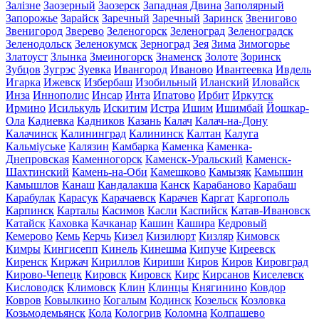
Залізне
Заозерный
Заозерск
Западная Двина
Заполярный
Запорожье
Зарайск
Заречный
Заречный
Заринск
Звенигово
Звенигород
Зверево
Зеленогорск
Зеленоград
Зеленоградск
Зеленодольск
Зеленокумск
Зерноград
Зея
Зима
Зимогорье
Златоуст
Злынка
Змеиногорск
Знаменск
Золоте
Зоринск
Зубцов
Зугрэс
Зуевка
Ивангород
Иваново
Ивантеевка
Ивдель
Игарка
Ижевск
Избербаш
Изобильный
Иланский
Иловайск
Инза
Иннополис
Инсар
Инта
Ипатово
Ирбит
Иркутск
Ирмино
Исилькуль
Искитим
Истра
Ишим
Ишимбай
Йошкар-
Ола
Кадиевка
Кадников
Казань
Калач
Калач-на-Дону
Калачинск
Калининград
Калининск
Калтан
Калуга
Кальміуське
Калязин
Камбарка
Каменка
Каменка-
Днепровская
Каменногорск
Каменск-Уральский
Каменск-
Шахтинский
Камень-на-Оби
Камешково
Камызяк
Камышин
Камышлов
Канаш
Кандалакша
Канск
Карабаново
Карабаш
Карабулак
Карасук
Карачаевск
Карачев
Каргат
Каргополь
Карпинск
Карталы
Касимов
Касли
Каспийск
Катав-Ивановск
Катайск
Каховка
Качканар
Кашин
Кашира
Кедровый
Кемерово
Кемь
Керчь
Кизел
Кизилюрт
Кизляр
Кимовск
Кимры
Кингисепп
Кинель
Кинешма
Кипуче
Киреевск
Киренск
Киржач
Кириллов
Кириши
Киров
Киров
Кировград
Кирово-Чепецк
Кировск
Кировск
Кирс
Кирсанов
Киселевск
Кисловодск
Климовск
Клин
Клинцы
Княгинино
Ковдор
Ковров
Ковылкино
Когалым
Кодинск
Козельск
Козловка
Козьмодемьянск
Кола
Кологрив
Коломна
Колпашево