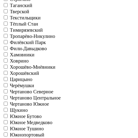
Таганский
Тверской
Текстильщики
Тёплый Стан
Тимирязевский
Тропарёво-Никулино
Филёвский Парк
Фили-Давыдково
Хамовники
Ховрино
Хорошёво-Мнёвники
Хорошёвский
Царицыно
Черёмушки
Чертаново Северное
Чертаново Центральное
Чертаново Южное
Щукино
Южное Бутово
Южное Медведково
Южное Тушино
Южнопортовый