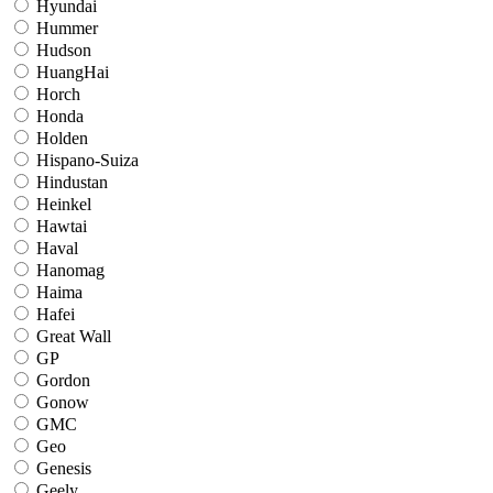
Hyundai
Hummer
Hudson
HuangHai
Horch
Honda
Holden
Hispano-Suiza
Hindustan
Heinkel
Hawtai
Haval
Hanomag
Haima
Hafei
Great Wall
GP
Gordon
Gonow
GMC
Geo
Genesis
Geely