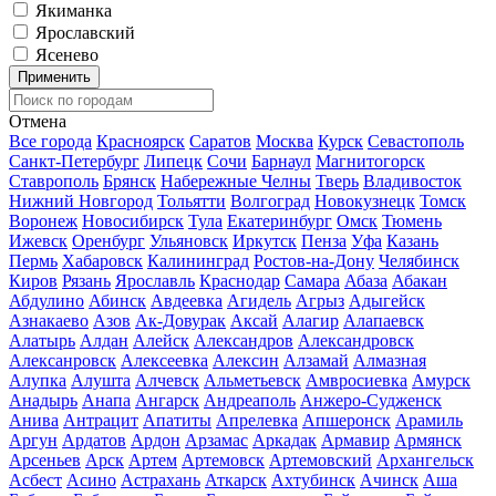
Якиманка
Ярославский
Ясенево
Применить
Отмена
Все города
Красноярск
Саратов
Москва
Курск
Севастополь
Санкт-Петербург
Липецк
Сочи
Барнаул
Магнитогорск
Ставрополь
Брянск
Набережные Челны
Тверь
Владивосток
Нижний Новгород
Тольятти
Волгоград
Новокузнецк
Томск
Воронеж
Новосибирск
Тула
Екатеринбург
Омск
Тюмень
Ижевск
Оренбург
Ульяновск
Иркутск
Пенза
Уфа
Казань
Пермь
Хабаровск
Калининград
Ростов-на-Дону
Челябинск
Киров
Рязань
Ярославль
Краснодар
Самара
Абаза
Абакан
Абдулино
Абинск
Авдеевка
Агидель
Агрыз
Адыгейск
Азнакаево
Азов
Ак-Довурак
Аксай
Алагир
Алапаевск
Алатырь
Алдан
Алейск
Александров
Александровск
Алексанровск
Алексеевка
Алексин
Алзамай
Алмазная
Алупка
Алушта
Алчевск
Альметьевск
Амвросиевка
Амурск
Анадырь
Анапа
Ангарск
Андреаполь
Анжеро-Судженск
Анива
Антрацит
Апатиты
Апрелевка
Апшеронск
Арамиль
Аргун
Ардатов
Ардон
Арзамас
Аркадак
Армавир
Армянск
Арсеньев
Арск
Артем
Артемовск
Артемовский
Архангельск
Асбест
Асино
Астрахань
Аткарск
Ахтубинск
Ачинск
Аша