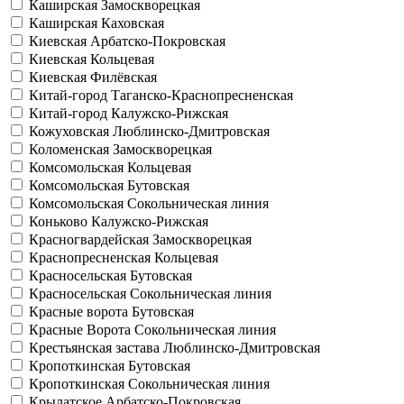
Каширская
Замоскворецкая
Каширская
Каховская
Киевская
Арбатско-Покровская
Киевская
Кольцевая
Киевская
Филёвская
Китай-город
Таганско-Краснопресненская
Китай-город
Калужско-Рижская
Кожуховская
Люблинско-Дмитровская
Коломенская
Замоскворецкая
Комсомольская
Кольцевая
Комсомольская
Бутовская
Комсомольская
Сокольническая линия
Коньково
Калужско-Рижская
Красногвардейская
Замоскворецкая
Краснопресненская
Кольцевая
Красносельская
Бутовская
Красносельская
Сокольническая линия
Красные ворота
Бутовская
Красные Ворота
Сокольническая линия
Крестьянская застава
Люблинско-Дмитровская
Кропоткинская
Бутовская
Кропоткинская
Сокольническая линия
Крылатское
Арбатско-Покровская