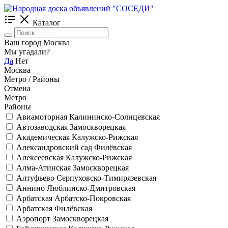
Каталог
Ваш город Москва
Мы угадали?
Да
Нет
Москва
Метро / Районы
Отмена
Метро
Районы
Авиамоторная
Калининско-Солнцевская
Автозаводская
Замоскворецкая
Академическая
Калужско-Рижская
Александровский сад
Филёвская
Алексеевская
Калужско-Рижская
Алма-Атинская
Замоскворецкая
Алтуфьево
Серпуховско-Тимирязевская
Аннино
Люблинско-Дмитровская
Арбатская
Арбатско-Покровская
Арбатская
Филёвская
Аэропорт
Замоскворецкая