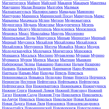
Магнитогорск
Майкоп
Майский
Макаров
Макарьев
Макеевка
Макушино
Малая Вишера
Малгобек
Малмыж
Малоархангельск
Малоярославец
Мамадыш
Мамоново
Мантурово
Мариинск
Мариинский Посад
Мариуполь
Маркс
Марьинка
Махачкала
Мглин
Мегион
Медвежьегорск
Медногорск
Медынь
Межгорье
Междуреченск
Мезень
Меленки
Мелеуз
Мелитополь
Менделеевск
Мензелинск
Мещовск
Миасс
Миколаївка
Микунь
Миллерово
Минеральные Воды
Минусинск
Миньяр
Мирноград
Мирный
Мирный
Миусинск
Михайлов
Михайловка
Михайловск
Михайловск
Мичуринск
Могоча
Можайск
Можга
Моздок
Молодогвардейск
Молочанск
Мончегорск
Морозовск
Моршанск
Мосальск
Моспино
Муравленко
Мураши
Мурино
Мурманск
Муром
Мценск
Мыски
Мытищи
Мышкин
Набережные Челны
Навашино
Наволоки
Надым
Назарово
Назрань
Называевск
Нальчик
Нариманов
Наро-Фоминск
Нарткала
Нарьян-Мар
Находка
Невель
Невельск
Невинномысск
Невьянск
Нелидово
Неман
Нерехта
Нерчинск
Нерюнгри
Нестеров
Нефтегорск
Нефтекамск
Нефтекумск
Нефтеюганск
Нея
Нижневартовск
Нижнекамск
Нижнеудинск
Нижние Серги
Нижний Ломов
Нижний Новгород
Нижний
Тагил
Нижняя Салда
Нижняя Тура
Николаевск
Николаевск-
на-Амуре
Никольск
Никольск
Никольское
Новая Каховка
Новая Ладога
Новая Ляля
Новоазовск
Новоалександровск
Новоалтайск
Новоаннинский
Нововоронеж
Новогродовка