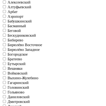
Алексеевский
Алтуфьевский
Арбат
Аэропорт
Бабушкинский
Басманный
Беговой
Бескудниковский
Бибирево
Бирюлёво Восточное
Бирюлёво Западное
Богородское
Братеево
Бутырский
Вешняки
Войковский
Выхино-Жулебино
Гагаринский
Головинский
Гольяново
Даниловский
Дмитровский