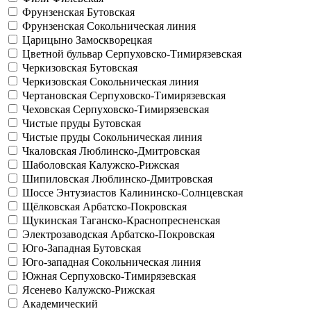
Фрунзенская
Бутовская
Фрунзенская
Сокольническая линия
Царицыно
Замоскворецкая
Цветной бульвар
Серпуховско-Тимирязевская
Черкизовская
Бутовская
Черкизовская
Сокольническая линия
Чертановская
Серпуховско-Тимирязевская
Чеховская
Серпуховско-Тимирязевская
Чистые пруды
Бутовская
Чистые пруды
Сокольническая линия
Чкаловская
Люблинско-Дмитровская
Шаболовская
Калужско-Рижская
Шипиловская
Люблинско-Дмитровская
Шоссе Энтузиастов
Калининско-Солнцевская
Щёлковская
Арбатско-Покровская
Щукинская
Таганско-Краснопресненская
Электрозаводская
Арбатско-Покровская
Юго-Западная
Бутовская
Юго-западная
Сокольническая линия
Южная
Серпуховско-Тимирязевская
Ясенево
Калужско-Рижская
Академический