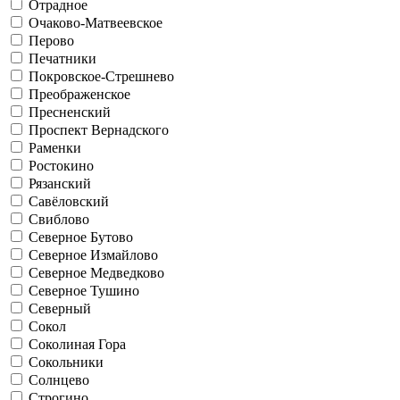
Отрадное
Очаково-Матвеевское
Перово
Печатники
Покровское-Стрешнево
Преображенское
Пресненский
Проспект Вернадского
Раменки
Ростокино
Рязанский
Савёловский
Свиблово
Северное Бутово
Северное Измайлово
Северное Медведково
Северное Тушино
Северный
Сокол
Соколиная Гора
Сокольники
Солнцево
Строгино