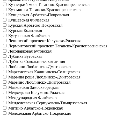
Кузнецкий мост
Таганско-Краснопресненская
Кузьминки
Таганско-Краснопресненская
Кунцевская
Арбатско-Покровская
Кунцевская
Филёвская
Курская
Арбатско-Покровская
Курская
Кольцевая
Кутузовская
Филёвская
Ленинский проспект
Калужско-Рижская
Лермонтовский проспект
Таганско-Краснопресненская
Лесопарковая
Бутовская
Лубянка
Бутовская
Лубянка
Сокольническая линия
Люблино
Люблинско-Дмитровская
Марксистская
Калининско-Солнцевская
Марьина роща
Люблинско-Дмитровская
Марьино
Люблинско-Дмитровская
Маяковская
Замоскворецкая
Медведково
Калужско-Рижская
Международная
Филёвская
Менделеевская
Серпуховско-Тимирязевская
Митино
Арбатско-Покровская
Молодёжная
Арбатско-Покровская