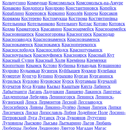
Кольчугино
Коммунар
Комсомольск
Комсомольск-на-Амуре
Конаково
Кондопога
Кондрово
Константиновск
Копейск
Кораблино
Кореновск
Коркино
Королёв
Короча
Корсаков
Коряжма
Костерево
Костомукша
Кострома
Костянтинівка
Котельники
Котельниково
Котельнич
Котлас
Котово
Котовск
Кохма
Краматорск
Красавино
Красноармейск
Красноармейск
Красновишерск
Красногоровка
Красногорск
Краснодар
Краснозаводск
Краснознаменск
Краснознаменск
Краснокаменск
Краснокамск
Красноперекопск
Краснослободск
Краснослободск
Краснотурьинск
Красноуральск
Красноуфимск
Красноярск
Красный Кут
Красный Сулин
Красный Холм
Кремінна
Кременки
Кропоткин
Крымск
Кстово
Кубинка
Кувандык
Кувшиново
Кудрово
Кудымкар
Кузнецк
Куйбышев
Кукмор
Кулебаки
Кумертау
Кунгур
Купино
Курахово
Курган
Курганинск
Курильск
Курлово
Куровское
Курск
Куртамыш
Курчалой
Курчатов
Куса
Кушва
Кызыл
Кыштым
Кяхта
Лабинск
Лабытнанги
Лагань
Ладушкин
Лаишево
Лакинск
Лангепас
Лахденпохья
Лебедянь
Лениногорск
Ленинск
Ленинск-
Кузнецкий
Ленск
Лермонтов
Лесной
Лесозаводск
Лесосибирск
Ливны
Ликино-Дулёво
Лиман
Липецк
Липки
Лисичанск
Лиски
Лихославль
Лобня
Лодейное Поле
Лосино-
Петровский
Луга
Луганск
Луза
Лукоянов
Лутугино
Луховицы
Лысково
Лысьва
Лыткарино
Льгов
Любань
Люберцы
Любим
Людиново
Лянтор
Магадан
Магас