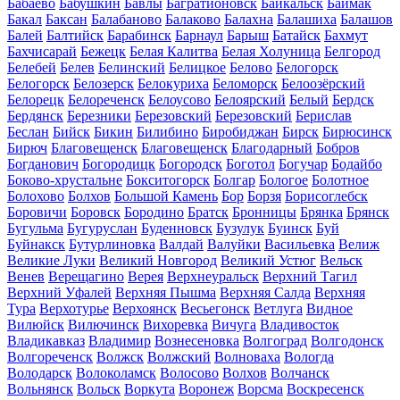
Бабаево
Бабушкин
Бавлы
Багратионовск
Байкальск
Баймак
Бакал
Баксан
Балабаново
Балаково
Балахна
Балашиха
Балашов
Балей
Балтийск
Барабинск
Барнаул
Барыш
Батайск
Бахмут
Бахчисарай
Бежецк
Белая Калитва
Белая Холуница
Белгород
Белебей
Белев
Белинский
Белицкое
Белово
Белогорск
Белогорск
Белозерск
Белокуриха
Беломорск
Белоозёрский
Белорецк
Белореченск
Белоусово
Белоярский
Белый
Бердск
Бердянск
Березники
Березовский
Березовский
Берислав
Беслан
Бийск
Бикин
Билибино
Биробиджан
Бирск
Бирюсинск
Бирюч
Благовещенск
Благовещенск
Благодарный
Бобров
Богданович
Богородицк
Богородск
Боготол
Богучар
Бодайбо
Боково-хрустальне
Бокситогорск
Болгар
Бологое
Болотное
Болохово
Болхов
Большой Камень
Бор
Борзя
Борисоглебск
Боровичи
Боровск
Бородино
Братск
Бронницы
Брянка
Брянск
Бугульма
Бугуруслан
Буденновск
Бузулук
Буинск
Буй
Буйнакск
Бутурлиновка
Валдай
Валуйки
Васильевка
Велиж
Великие Луки
Великий Новгород
Великий Устюг
Вельск
Венев
Верещагино
Верея
Верхнеуральск
Верхний Тагил
Верхний Уфалей
Верхняя Пышма
Верхняя Салда
Верхняя
Тура
Верхотурье
Верхоянск
Весьегонск
Ветлуга
Видное
Вилюйск
Вилючинск
Вихоревка
Вичуга
Владивосток
Владикавказ
Владимир
Вознесеновка
Волгоград
Волгодонск
Волгореченск
Волжск
Волжский
Волноваха
Вологда
Володарск
Волоколамск
Волосово
Волхов
Волчанск
Вольнянск
Вольск
Воркута
Воронеж
Ворсма
Воскресенск