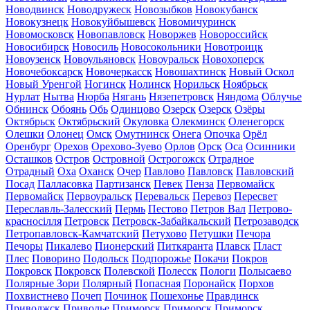
Новодвинск
Новодружеск
Новозыбков
Новокубанск
Новокузнецк
Новокуйбышевск
Новомичуринск
Новомосковск
Новопавловск
Новоржев
Новороссийск
Новосибирск
Новосиль
Новосокольники
Новотроицк
Новоузенск
Новоульяновск
Новоуральск
Новохоперск
Новочебоксарск
Новочеркасск
Новошахтинск
Новый Оскол
Новый Уренгой
Ногинск
Нолинск
Норильск
Ноябрьск
Нурлат
Нытва
Нюрба
Нягань
Нязепетровск
Няндома
Облучье
Обнинск
Обоянь
Обь
Одинцово
Озерск
Озерск
Озёры
Октябрьск
Октябрьский
Окуловка
Олекминск
Оленегорск
Олешки
Олонец
Омск
Омутнинск
Онега
Опочка
Орёл
Оренбург
Орехов
Орехово-Зуево
Орлов
Орск
Оса
Осинники
Осташков
Остров
Островной
Острогожск
Отрадное
Отрадный
Оха
Оханск
Очер
Павлово
Павловск
Павловский
Посад
Палласовка
Партизанск
Певек
Пенза
Первомайск
Первомайск
Первоуральск
Перевальск
Перевоз
Пересвет
Переславль-Залесский
Пермь
Пестово
Петров Вал
Петрово-
красносілля
Петровск
Петровск-Забайкальский
Петрозаводск
Петропавловск-Камчатский
Петухово
Петушки
Печора
Печоры
Пикалево
Пионерский
Питкяранта
Плавск
Пласт
Плес
Поворино
Подольск
Подпорожье
Покачи
Покров
Покровск
Покровск
Полевской
Полесск
Пологи
Полысаево
Полярные Зори
Полярный
Попасная
Поронайск
Порхов
Похвистнево
Почеп
Починок
Пошехонье
Правдинск
Приволжск
Приволье
Приморск
Приморск
Приморск