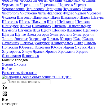
Чебаркуль
Чебоксары
Чегем
Чекалин
Челябинск
Чердынь
Черемхово
Черепаново
Череповец
Черкесск
Чермоз
Черноголовка
Черногорск
Чернушка
Черняховск
Чехов
Чистополь
Чистяково
Чита
Чкаловск
Чудово
Чулым
Чусовой
Чухлома
Шагонар
Шадринск
Шали
Шарыпово
Шарья
Шатура
Шахтерск
Шахты
Шахунья
Шацк
Шебекино
Шелехов
Шенкурск
Шилка
Шимановск
Шиханы
Шлиссельбург
Шумерля
Шумиха
Шуя
Щастя
Щекино
Щелкино
Щелково
Щигры
Щучье
Электрогорск
Электросталь
Электроугли
Элиста
Энгельс
Энергодар
Эртиль
Югорск
Южа
Южно-
Сахалинск
Южно-Сухокумск
Южноуральск
Юрга
Юрьев-
Польский
Юрьевец
Юрюзань
Юхнов
Ядрин
Якутск
Ялта
Ялуторовск
Янаул
Яранск
Яровое
Ярославль
Ярцево
Ясиноватая
Ясногорск
Больше городов
Ясный
Яхрома
Войти
Разместить бесплатно
Все
категории