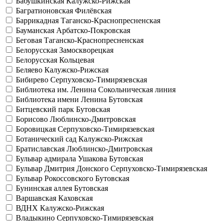
Бабушкинская
Калужско-Рижская
Багратионовская
Филёвская
Баррикадная
Таганско-Краснопресненская
Бауманская
Арбатско-Покровская
Беговая
Таганско-Краснопресненская
Белорусская
Замоскворецкая
Белорусская
Кольцевая
Беляево
Калужско-Рижская
Бибирево
Серпуховско-Тимирязевская
Библиотека им. Ленина
Сокольническая линия
Библиотека имени Ленина
Бутовская
Битцевский парк
Бутовская
Борисово
Люблинско-Дмитровская
Боровицкая
Серпуховско-Тимирязевская
Ботанический сад
Калужско-Рижская
Братиславская
Люблинско-Дмитровская
Бульвар адмирала Ушакова
Бутовская
Бульвар Дмитрия Донского
Серпуховско-Тимирязевская
Бульвар Рокоссовского
Бутовская
Бунинская аллея
Бутовская
Варшавская
Каховская
ВДНХ
Калужско-Рижская
Владыкино
Серпуховско-Тимирязевская