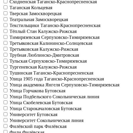
Сходненская
Таганско-Краснопресненская
Таганская
Кольцевая
Тверская
Замоскворецкая
Театральная
Замоскворецкая
Текстильщики
Таганско-Краснопресненская
Тёплый Стан
Калужско-Рижская
Тимирязевская
Серпуховско-Тимирязевская
Третьяковская
Калининско-Солнцевская
Третьяковская
Калужско-Рижская
Трубная
Люблинско-Дмитровская
Тульская
Серпуховско-Тимирязевская
Тургеневская
Калужско-Рижская
Тушинская
Таганско-Краснопресненская
Улица 1905 года
Таганско-Краснопресненская
Улица академика Янгеля
Серпуховско-Тимирязевская
Улица Горчакова
Бутовская
Улица Подбельского
Сокольническая линия
Улица Скобелевская
Бутовская
Улица Старокачаловская
Бутовская
Университет
Бутовская
Университет
Сокольническая линия
Филёвский парк
Филёвская
Фили
Филёвская