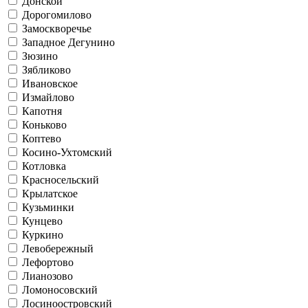
Донской
Дорогомилово
Замоскворечье
Западное Дегунино
Зюзино
Зябликово
Ивановское
Измайлово
Капотня
Коньково
Коптево
Косино-Ухтомский
Котловка
Красносельский
Крылатское
Кузьминки
Кунцево
Куркино
Левобережный
Лефортово
Лианозово
Ломоносовский
Лосиноостровский