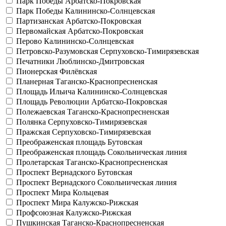
Парк Победы
Арбатско-Покровская
Парк Победы
Калининско-Солнцевская
Партизанская
Арбатско-Покровская
Первомайская
Арбатско-Покровская
Перово
Калининско-Солнцевская
Петровско-Разумовская
Серпуховско-Тимирязевская
Печатники
Люблинско-Дмитровская
Пионерская
Филёвская
Планерная
Таганско-Краснопресненская
Площадь Ильича
Калининско-Солнцевская
Площадь Революции
Арбатско-Покровская
Полежаевская
Таганско-Краснопресненская
Полянка
Серпуховско-Тимирязевская
Пражская
Серпуховско-Тимирязевская
Преображенская площадь
Бутовская
Преображенская площадь
Сокольническая линия
Пролетарская
Таганско-Краснопресненская
Проспект Вернадского
Бутовская
Проспект Вернадского
Сокольническая линия
Проспект Мира
Кольцевая
Проспект Мира
Калужско-Рижская
Профсоюзная
Калужско-Рижская
Пушкинская
Таганско-Краснопресненская