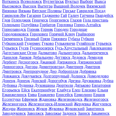
Воткинск
Всеволожск
Вуглегірськ
Вуктыл
Выборг
Выкса
Высоковск
Высоцк
Вытегра
Вышний Волочек
Вяземский
Вязники
Вязьма
Вятские Поляны
Гірське
Гаврилов Посад
Гаврилов-Ям
Гагарин
Гаджиево
Гай
Галич
Гатчина
Гвардейск
Гдов
Геленджик
Геническ
Георгиевск
Глазов
Гола пристань
Голицыно
Голубівка
Горбатов
Горловка
Горно-Алтайск
Горнозаводск
Горняк
Горняк
Городец
Городище
Городовиковск
Гороховец
Горячий Ключ
Грайворон
Гремячинск
Грозный
Грязи
Грязовец
Губаха
Губкин
Губкинский
Гудермес
Гуково
Гулькевичи
Гуляйполе
Гурьевск
Гурьевск
Гусев
Гусиноозерск
Гусь-Хрустальный
Давлеканово
Дагестанские Огни
Далматово
Дальнегорск
Дальнереченск
Данилов
Данков
Дебальцево
Дегтярск
Дедовск
Демидов
Дербент
Десногорск
Джанкой
Дзержинск
Дзержинский
Дивногорск
Дигора
Димитровград
Дмитриев
Дмитров
Дмитровск
Днепрорудное
Дно
Добропілля
Добрянка
Довжанск
Докучаевск
Долгопрудный
Долинск
Домодедово
Донецк
Донецк
Донской
Дорогобуж
Дрезна
Дружковка
Дубна
Дубовка
Дудинка
Духовщина
Дюртюли
Дятьково
Евпатория
Егорьевск
Ейск
Екатеринбург
Елабуга
Елец
Елизово
Ельня
Еманжелинск
Емва
Енакиево
Енисейск
Ермолино
Ершов
Ессентуки
Ефремов
Ждановка
Железноводск
Железногорск
Железногорск
Железногорск-Илимский
Жердевка
Жигулевск
Жиздра
Жирновск
Жуков
Жуковка
Жуковский
Завитинск
Заводоуковск
Заволжск
Заволжье
Задонск
Заинск
Закаменск