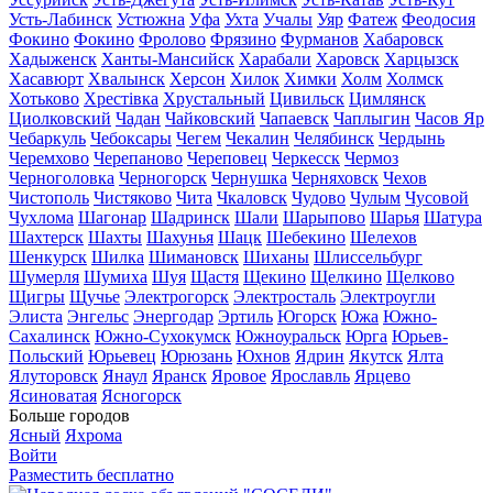
Усть-Лабинск
Устюжна
Уфа
Ухта
Учалы
Уяр
Фатеж
Феодосия
Фокино
Фокино
Фролово
Фрязино
Фурманов
Хабаровск
Хадыженск
Ханты-Мансийск
Харабали
Харовск
Харцызск
Хасавюрт
Хвалынск
Херсон
Хилок
Химки
Холм
Холмск
Хотьково
Хрестівка
Хрустальный
Цивильск
Цимлянск
Циолковский
Чадан
Чайковский
Чапаевск
Чаплыгин
Часов Яр
Чебаркуль
Чебоксары
Чегем
Чекалин
Челябинск
Чердынь
Черемхово
Черепаново
Череповец
Черкесск
Чермоз
Черноголовка
Черногорск
Чернушка
Черняховск
Чехов
Чистополь
Чистяково
Чита
Чкаловск
Чудово
Чулым
Чусовой
Чухлома
Шагонар
Шадринск
Шали
Шарыпово
Шарья
Шатура
Шахтерск
Шахты
Шахунья
Шацк
Шебекино
Шелехов
Шенкурск
Шилка
Шимановск
Шиханы
Шлиссельбург
Шумерля
Шумиха
Шуя
Щастя
Щекино
Щелкино
Щелково
Щигры
Щучье
Электрогорск
Электросталь
Электроугли
Элиста
Энгельс
Энергодар
Эртиль
Югорск
Южа
Южно-
Сахалинск
Южно-Сухокумск
Южноуральск
Юрга
Юрьев-
Польский
Юрьевец
Юрюзань
Юхнов
Ядрин
Якутск
Ялта
Ялуторовск
Янаул
Яранск
Яровое
Ярославль
Ярцево
Ясиноватая
Ясногорск
Больше городов
Ясный
Яхрома
Войти
Разместить бесплатно