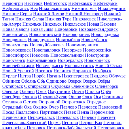
Нерюнгри
Нестеров
Нефтегорск
Нефтекамск
Нефтекумск
Нефтеюганск
Нея
Нижневартовск
Нижнекамск
Нижнеудинск
Нижние Серги
Нижний Ломов
Нижний Новгород
Нижний
Тагил
Нижняя Салда
Нижняя Тура
Николаевск
Николаевск-
на-Амуре
Никольск
Никольск
Никольское
Новая Каховка
Новая Ладога
Новая Ляля
Новоазовск
Новоалександровск
Новоалтайск
Новоаннинский
Нововоронеж
Новогродовка
Новодвинск
Новодружеск
Новозыбков
Новокубанск
Новокузнецк
Новокуйбышевск
Новомичуринск
Новомосковск
Новопавловск
Новоржев
Новороссийск
Новосибирск
Новосиль
Новосокольники
Новотроицк
Новоузенск
Новоульяновск
Новоуральск
Новохоперск
Новочебоксарск
Новочеркасск
Новошахтинск
Новый Оскол
Новый Уренгой
Ногинск
Нолинск
Норильск
Ноябрьск
Нурлат
Нытва
Нюрба
Нягань
Нязепетровск
Няндома
Облучье
Обнинск
Обоянь
Обь
Одинцово
Озерск
Озерск
Озёры
Октябрьск
Октябрьский
Окуловка
Олекминск
Оленегорск
Олешки
Олонец
Омск
Омутнинск
Онега
Опочка
Орёл
Оренбург
Орехов
Орехово-Зуево
Орлов
Орск
Оса
Осинники
Осташков
Остров
Островной
Острогожск
Отрадное
Отрадный
Оха
Оханск
Очер
Павлово
Павловск
Павловский
Посад
Палласовка
Партизанск
Певек
Пенза
Первомайск
Первомайск
Первоуральск
Перевальск
Перевоз
Пересвет
Переславль-Залесский
Пермь
Пестово
Петров Вал
Петрово-
красносілля
Петровск
Петровск-Забайкальский
Петрозаводск