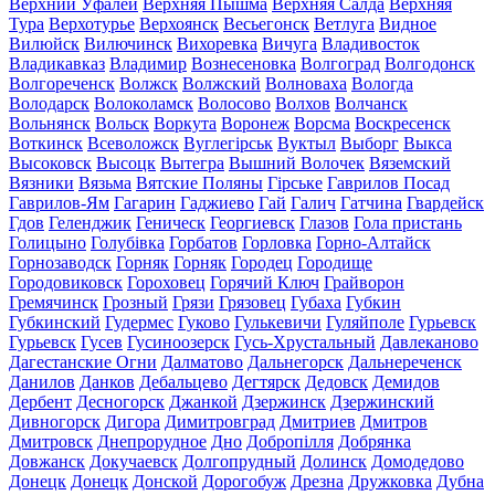
Верхний Уфалей
Верхняя Пышма
Верхняя Салда
Верхняя
Тура
Верхотурье
Верхоянск
Весьегонск
Ветлуга
Видное
Вилюйск
Вилючинск
Вихоревка
Вичуга
Владивосток
Владикавказ
Владимир
Вознесеновка
Волгоград
Волгодонск
Волгореченск
Волжск
Волжский
Волноваха
Вологда
Володарск
Волоколамск
Волосово
Волхов
Волчанск
Вольнянск
Вольск
Воркута
Воронеж
Ворсма
Воскресенск
Воткинск
Всеволожск
Вуглегірськ
Вуктыл
Выборг
Выкса
Высоковск
Высоцк
Вытегра
Вышний Волочек
Вяземский
Вязники
Вязьма
Вятские Поляны
Гірське
Гаврилов Посад
Гаврилов-Ям
Гагарин
Гаджиево
Гай
Галич
Гатчина
Гвардейск
Гдов
Геленджик
Геническ
Георгиевск
Глазов
Гола пристань
Голицыно
Голубівка
Горбатов
Горловка
Горно-Алтайск
Горнозаводск
Горняк
Горняк
Городец
Городище
Городовиковск
Гороховец
Горячий Ключ
Грайворон
Гремячинск
Грозный
Грязи
Грязовец
Губаха
Губкин
Губкинский
Гудермес
Гуково
Гулькевичи
Гуляйполе
Гурьевск
Гурьевск
Гусев
Гусиноозерск
Гусь-Хрустальный
Давлеканово
Дагестанские Огни
Далматово
Дальнегорск
Дальнереченск
Данилов
Данков
Дебальцево
Дегтярск
Дедовск
Демидов
Дербент
Десногорск
Джанкой
Дзержинск
Дзержинский
Дивногорск
Дигора
Димитровград
Дмитриев
Дмитров
Дмитровск
Днепрорудное
Дно
Добропілля
Добрянка
Довжанск
Докучаевск
Долгопрудный
Долинск
Домодедово
Донецк
Донецк
Донской
Дорогобуж
Дрезна
Дружковка
Дубна