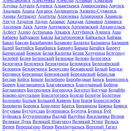
Алексанровск
Алексеевка
Алексин
Алзамай
Алмазная
Алупка
Алушта
Алчевск
Альметьевск
Амвросиевка
Амурск
Анадырь
Анапа
Ангарск
Андреаполь
Анжеро-Судженск
Анива
Антрацит
Апатиты
Апрелевка
Апшеронск
Арамиль
Аргун
Ардатов
Ардон
Арзамас
Аркадак
Армавир
Армянск
Арсеньев
Арск
Артем
Артемовск
Артемовский
Архангельск
Асбест
Асино
Астрахань
Аткарск
Ахтубинск
Ачинск
Аша
Бабаево
Бабушкин
Бавлы
Багратионовск
Байкальск
Баймак
Бакал
Баксан
Балабаново
Балаково
Балахна
Балашиха
Балашов
Балей
Балтийск
Барабинск
Барнаул
Барыш
Батайск
Бахмут
Бахчисарай
Бежецк
Белая Калитва
Белая Холуница
Белгород
Белебей
Белев
Белинский
Белицкое
Белово
Белогорск
Белогорск
Белозерск
Белокуриха
Беломорск
Белоозёрский
Белорецк
Белореченск
Белоусово
Белоярский
Белый
Бердск
Бердянск
Березники
Березовский
Березовский
Берислав
Беслан
Бийск
Бикин
Билибино
Биробиджан
Бирск
Бирюсинск
Бирюч
Благовещенск
Благовещенск
Благодарный
Бобров
Богданович
Богородицк
Богородск
Боготол
Богучар
Бодайбо
Боково-хрустальне
Бокситогорск
Болгар
Бологое
Болотное
Болохово
Болхов
Большой Камень
Бор
Борзя
Борисоглебск
Боровичи
Боровск
Бородино
Братск
Бронницы
Брянка
Брянск
Бугульма
Бугуруслан
Буденновск
Бузулук
Буинск
Буй
Буйнакск
Бутурлиновка
Валдай
Валуйки
Васильевка
Велиж
Великие Луки
Великий Новгород
Великий Устюг
Вельск
Венев
Верещагино
Верея
Верхнеуральск
Верхний Тагил