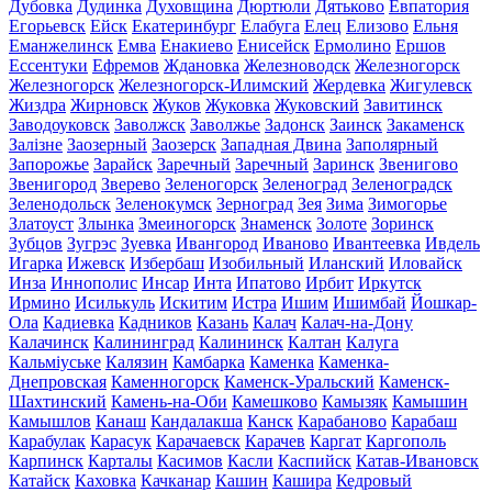
Дубовка
Дудинка
Духовщина
Дюртюли
Дятьково
Евпатория
Егорьевск
Ейск
Екатеринбург
Елабуга
Елец
Елизово
Ельня
Еманжелинск
Емва
Енакиево
Енисейск
Ермолино
Ершов
Ессентуки
Ефремов
Ждановка
Железноводск
Железногорск
Железногорск
Железногорск-Илимский
Жердевка
Жигулевск
Жиздра
Жирновск
Жуков
Жуковка
Жуковский
Завитинск
Заводоуковск
Заволжск
Заволжье
Задонск
Заинск
Закаменск
Залізне
Заозерный
Заозерск
Западная Двина
Заполярный
Запорожье
Зарайск
Заречный
Заречный
Заринск
Звенигово
Звенигород
Зверево
Зеленогорск
Зеленоград
Зеленоградск
Зеленодольск
Зеленокумск
Зерноград
Зея
Зима
Зимогорье
Златоуст
Злынка
Змеиногорск
Знаменск
Золоте
Зоринск
Зубцов
Зугрэс
Зуевка
Ивангород
Иваново
Ивантеевка
Ивдель
Игарка
Ижевск
Избербаш
Изобильный
Иланский
Иловайск
Инза
Иннополис
Инсар
Инта
Ипатово
Ирбит
Иркутск
Ирмино
Исилькуль
Искитим
Истра
Ишим
Ишимбай
Йошкар-
Ола
Кадиевка
Кадников
Казань
Калач
Калач-на-Дону
Калачинск
Калининград
Калининск
Калтан
Калуга
Кальміуське
Калязин
Камбарка
Каменка
Каменка-
Днепровская
Каменногорск
Каменск-Уральский
Каменск-
Шахтинский
Камень-на-Оби
Камешково
Камызяк
Камышин
Камышлов
Канаш
Кандалакша
Канск
Карабаново
Карабаш
Карабулак
Карасук
Карачаевск
Карачев
Каргат
Каргополь
Карпинск
Карталы
Касимов
Касли
Каспийск
Катав-Ивановск
Катайск
Каховка
Качканар
Кашин
Кашира
Кедровый