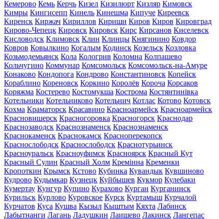
Кемерово
Кемь
Керчь
Кизел
Кизилюрт
Кизляр
Кимовск
Кимры
Кингисепп
Кинель
Кинешма
Кипуче
Киреевск
Киренск
Киржач
Кириллов
Кириши
Киров
Киров
Кировград
Кирово-Чепецк
Кировск
Кировск
Кирс
Кирсанов
Киселевск
Кисловодск
Климовск
Клин
Клинцы
Княгинино
Ковдор
Ковров
Ковылкино
Когалым
Кодинск
Козельск
Козловка
Козьмодемьянск
Кола
Кологрив
Коломна
Колпашево
Кольчугино
Коммунар
Комсомольск
Комсомольск-на-Амуре
Конаково
Кондопога
Кондрово
Константиновск
Копейск
Кораблино
Кореновск
Коркино
Королёв
Короча
Корсаков
Коряжма
Костерево
Костомукша
Кострома
Костянтинівка
Котельники
Котельниково
Котельнич
Котлас
Котово
Котовск
Кохма
Краматорск
Красавино
Красноармейск
Красноармейск
Красновишерск
Красногоровка
Красногорск
Краснодар
Краснозаводск
Краснознаменск
Краснознаменск
Краснокаменск
Краснокамск
Красноперекопск
Краснослободск
Краснослободск
Краснотурьинск
Красноуральск
Красноуфимск
Красноярск
Красный Кут
Красный Сулин
Красный Холм
Кремінна
Кременки
Кропоткин
Крымск
Кстово
Кубинка
Кувандык
Кувшиново
Кудрово
Кудымкар
Кузнецк
Куйбышев
Кукмор
Кулебаки
Кумертау
Кунгур
Купино
Курахово
Курган
Курганинск
Курильск
Курлово
Куровское
Курск
Куртамыш
Курчалой
Курчатов
Куса
Кушва
Кызыл
Кыштым
Кяхта
Лабинск
Лабытнанги
Лагань
Ладушкин
Лаишево
Лакинск
Лангепас