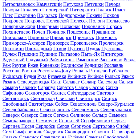
Петропавловск-Камчатский
Петухово
Петушки
Печора
Печоры
Пикалево
Пионерский
Питкяранта
Плавск
Пласт
Плес
Поворино
Подольск
Подпорожье
Покачи
Покров
Покровск
Покровск
Полевской
Полесск
Пологи
Полысаево
Полярные Зори
Полярный
Попасная
Поронайск
Порхов
Похвистнево
Почеп
Починок
Пошехонье
Правдинск
Приволжск
Приволье
Приморск
Приморск
Приморск
Приморско-Ахтарск
Приозерск
Прокопьевск
Пролетарск
Протвино
Прохладный
Псков
Пугачев
Пудож
Пустошка
Пучеж
Пушкино
Пущино
Пыталово
Пыть-Ях
Пятигорск
Радужный
Радужный
Райчихинск
Раменское
Рассказово
Ревда
Реж
Реутов
Ржев
Ровеньки
Родинское
Родники
Рославль
Россошь
Ростов
Ростов-на-Дону
Рошаль
Ртищево
Рубежное
Рубцовск
Рудня
Руза
Рузаевка
Рыбинск
Рыбное
Рыльск
Ряжск
Рязань
Сєвєродонецьк
Саки
Салават
Салаир
Салехард
Сальск
Самара
Саранск
Сарапул
Саратов
Саров
Сасово
Сатка
Сафоново
Саяногорск
Саянск
Світлодарськ
Сватово
Светлогорск
Светлоград
Светлый
Светогорск
Свирск
Свободный
Святогірськ
Себеж
Севастополь
Северо-Курильск
Северобайкальск
Северодвинск
Североморск
Североуральск
Северск
Северск
Севск
Сегежа
Селидово
Сельцо
Семенов
Семикаракорск
Семилуки
Сенгилей
Серафимович
Сергач
Сергиев Посад
Сердобск
Серов
Серпухов
Сертолово
Сибай
Сим
Симферополь
Скадовск
Сковородино
Скопин
Славгород
Славск
Славянск
Славянск-на-Кубани
Сланцы
Слободской