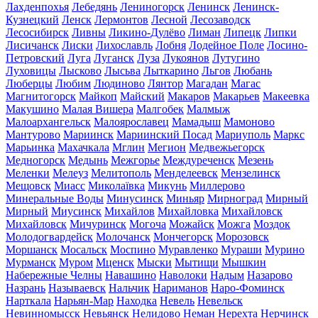
Лахденпохья
Лебедянь
Лениногорск
Ленинск
Ленинск-
Кузнецкий
Ленск
Лермонтов
Лесной
Лесозаводск
Лесосибирск
Ливны
Ликино-Дулёво
Лиман
Липецк
Липки
Лисичанск
Лиски
Лихославль
Лобня
Лодейное Поле
Лосино-
Петровский
Луга
Луганск
Луза
Лукоянов
Лутугино
Луховицы
Лысково
Лысьва
Лыткарино
Льгов
Любань
Люберцы
Любим
Людиново
Лянтор
Магадан
Магас
Магнитогорск
Майкоп
Майский
Макаров
Макарьев
Макеевка
Макушино
Малая Вишера
Малгобек
Малмыж
Малоархангельск
Малоярославец
Мамадыш
Мамоново
Мантурово
Мариинск
Мариинский Посад
Мариуполь
Маркс
Марьинка
Махачкала
Мглин
Мегион
Медвежьегорск
Медногорск
Медынь
Межгорье
Междуреченск
Мезень
Меленки
Мелеуз
Мелитополь
Менделеевск
Мензелинск
Мещовск
Миасс
Миколаївка
Микунь
Миллерово
Минеральные Воды
Минусинск
Миньяр
Мирноград
Мирный
Мирный
Миусинск
Михайлов
Михайловка
Михайловск
Михайловск
Мичуринск
Могоча
Можайск
Можга
Моздок
Молодогвардейск
Молочанск
Мончегорск
Морозовск
Моршанск
Мосальск
Моспино
Муравленко
Мураши
Мурино
Мурманск
Муром
Мценск
Мыски
Мытищи
Мышкин
Набережные Челны
Навашино
Наволоки
Надым
Назарово
Назрань
Называевск
Нальчик
Нариманов
Наро-Фоминск
Нарткала
Нарьян-Мар
Находка
Невель
Невельск
Невинномысск
Невьянск
Нелидово
Неман
Нерехта
Нерчинск