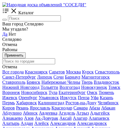
Каталог
Ваш город Селидово
Мы угадали?
Да
Нет
Селидово
Отмена
Районы
Применить
Отмена
Все города
Красноярск
Саратов
Москва
Курск
Севастополь
Санкт-Петербург
Липецк
Сочи
Барнаул
Магнитогорск
Ставрополь
Брянск
Набережные Челны
Тверь
Владивосток
Нижний Новгород
Тольятти
Волгоград
Новокузнецк
Томск
Воронеж
Новосибирск
Тула
Екатеринбург
Омск
Тюмень
Ижевск
Оренбург
Ульяновск
Иркутск
Пенза
Уфа
Казань
Пермь
Хабаровск
Калининград
Ростов-на-Дону
Челябинск
Киров
Рязань
Ярославль
Краснодар
Самара
Абаза
Абакан
Абдулино
Абинск
Авдеевка
Агидель
Агрыз
Адыгейск
Азнакаево
Азов
Ак-Довурак
Аксай
Алагир
Алапаевск
Алатырь
Алдан
Алейск
Александров
Александровск