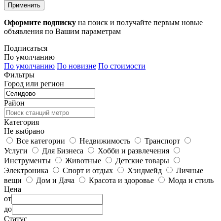
Применить
Оформите подписку
на поиск и получайте первым новые
объявления по Вашим параметрам
Подписаться
По умолчанию
По умолчанию
По новизне
По стоимости
Фильтры
Город или регион
Район
Категория
Не выбрано
Все категории
Недвижимость
Транспорт
Услуги
Для Бизнеса
Хобби и развлечения
Инструменты
Животные
Детские товары
Электроника
Спорт и отдых
Хэндмейд
Личные
вещи
Дом и Дача
Красота и здоровье
Мода и стиль
Цена
от
до
Статус