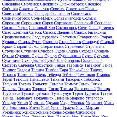
Слюдянка
Смоленск
Снежинск
Снежногорск
Снежное
Собинка
Советск
Советск
Советск
Советская Гавань
Советский
Сокол
Соледар
Солигалич
Соликамск
Солнечногорск
Соль-Илецк
Сольвычегодск
Сольцы
Сорокино
Сорочинск
Сорск
Сортавала
Сосенский
Сосновка
Сосновоборск
Сосновый Бор
Сосногорск
Сочи
Спас-Деменск
Спас-Клепики
Спасск
Спасск-Дальний
Спасск-Рязанский
Среднеколымск
Среднеуральск
Сретенск
Ставрополь
Старая
Купавна
Старая Русса
Старица
Старобельск
Стародуб
Старый
Крым
Старый Оскол
Стерлитамак
Стрежевой
Строитель
Струнино
Ступино
Суворов
Судак
Суджа
Судогда
Суздаль
Сунжа
Суоярви
Сураж
Сургут
Суровикино
Сурск
Сусуман
Сухиничи
Суходільськ
Сухой Лог
Сызрань
Сыктывкар
Сысерть
Сычевка
Сясьстрой
Тавда
Таврийск
Таганрог
Тайга
Тайшет
Талдом
Талица
Тамбов
Тара
Тарко-Сале
Таруса
Татарск
Таштагол
Тверь
Теберда
Тейково
Темников
Темрюк
Терек
Тетюши
Тимашевск
Тихвин
Тихорецк
Тобольск
Тогучин
Токмак
Тольятти
Томари
Томмот
Томск
Топки
Торецьк
Торжок
Торопец
Тосно
Тотьма
Трехгорный
Троицк
Трубчевск
Туапсе
Туймазы
Тула
Тулун
Туран
Туринск
Тутаев
Тында
Тырныауз
Тюкалинск
Тюмень
Уварово
Углегорск
Угледар
Углич
Удачный
Удомля
Ужур
Узловая
Украинск
Улан-
Удэ
Ульяновск
Унеча
Урай
Урень
Уржум
Урус-Мартан
Урюпинск
Усинск
Усмань
Усолье
Усолье-Сибирское
Уссурийск
Усть-Джегута
Усть-Илимск
Усть-Катав
Усть-Кут