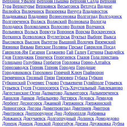
Верхний Уфалей
Верхняя Пышма
Верхняя Салда
Верхняя
Тура
Верхотурье
Верхоянск
Весьегонск
Ветлуга
Видное
Вилюйск
Вилючинск
Вихоревка
Вичуга
Владивосток
Владикавказ
Владимир
Вознесеновка
Волгоград
Волгодонск
Волгореченск
Волжск
Волжский
Волноваха
Вологда
Володарск
Волоколамск
Волосово
Волхов
Волчанск
Вольнянск
Вольск
Воркута
Воронеж
Ворсма
Воскресенск
Воткинск
Всеволожск
Вуглегірськ
Вуктыл
Выборг
Выкса
Высоковск
Высоцк
Вытегра
Вышний Волочек
Вяземский
Вязники
Вязьма
Вятские Поляны
Гірське
Гаврилов Посад
Гаврилов-Ям
Гагарин
Гаджиево
Гай
Галич
Гатчина
Гвардейск
Гдов
Геленджик
Геническ
Георгиевск
Глазов
Гола пристань
Голицыно
Голубівка
Горбатов
Горловка
Горно-Алтайск
Горнозаводск
Горняк
Горняк
Городец
Городище
Городовиковск
Гороховец
Горячий Ключ
Грайворон
Гремячинск
Грозный
Грязи
Грязовец
Губаха
Губкин
Губкинский
Гудермес
Гуково
Гулькевичи
Гуляйполе
Гурьевск
Гурьевск
Гусев
Гусиноозерск
Гусь-Хрустальный
Давлеканово
Дагестанские Огни
Далматово
Дальнегорск
Дальнереченск
Данилов
Данков
Дебальцево
Дегтярск
Дедовск
Демидов
Дербент
Десногорск
Джанкой
Дзержинск
Дзержинский
Дивногорск
Дигора
Димитровград
Дмитриев
Дмитров
Дмитровск
Днепрорудное
Дно
Добропілля
Добрянка
Довжанск
Докучаевск
Долгопрудный
Долинск
Домодедово
Донецк
Донецк
Донской
Дорогобуж
Дрезна
Дружковка
Дубна