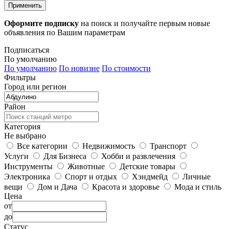
Применить
Оформите подписку
на поиск и получайте первым новые
объявления по Вашим параметрам
Подписаться
По умолчанию
По умолчанию
По новизне
По стоимости
Фильтры
Город или регион
Район
Категория
Не выбрано
Все категории
Недвижимость
Транспорт
Услуги
Для Бизнеса
Хобби и развлечения
Инструменты
Животные
Детские товары
Электроника
Спорт и отдых
Хэндмейд
Личные
вещи
Дом и Дача
Красота и здоровье
Мода и стиль
Цена
от
до
Статус