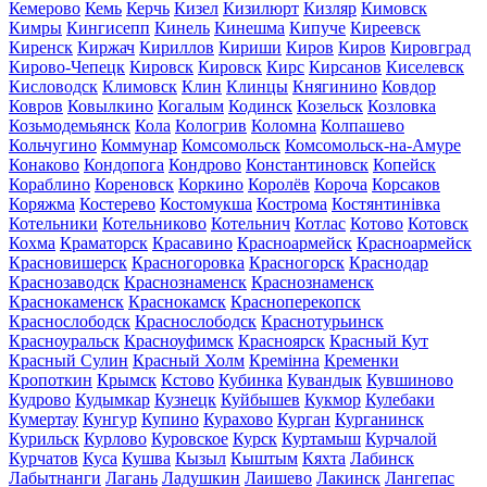
Кемерово
Кемь
Керчь
Кизел
Кизилюрт
Кизляр
Кимовск
Кимры
Кингисепп
Кинель
Кинешма
Кипуче
Киреевск
Киренск
Киржач
Кириллов
Кириши
Киров
Киров
Кировград
Кирово-Чепецк
Кировск
Кировск
Кирс
Кирсанов
Киселевск
Кисловодск
Климовск
Клин
Клинцы
Княгинино
Ковдор
Ковров
Ковылкино
Когалым
Кодинск
Козельск
Козловка
Козьмодемьянск
Кола
Кологрив
Коломна
Колпашево
Кольчугино
Коммунар
Комсомольск
Комсомольск-на-Амуре
Конаково
Кондопога
Кондрово
Константиновск
Копейск
Кораблино
Кореновск
Коркино
Королёв
Короча
Корсаков
Коряжма
Костерево
Костомукша
Кострома
Костянтинівка
Котельники
Котельниково
Котельнич
Котлас
Котово
Котовск
Кохма
Краматорск
Красавино
Красноармейск
Красноармейск
Красновишерск
Красногоровка
Красногорск
Краснодар
Краснозаводск
Краснознаменск
Краснознаменск
Краснокаменск
Краснокамск
Красноперекопск
Краснослободск
Краснослободск
Краснотурьинск
Красноуральск
Красноуфимск
Красноярск
Красный Кут
Красный Сулин
Красный Холм
Кремінна
Кременки
Кропоткин
Крымск
Кстово
Кубинка
Кувандык
Кувшиново
Кудрово
Кудымкар
Кузнецк
Куйбышев
Кукмор
Кулебаки
Кумертау
Кунгур
Купино
Курахово
Курган
Курганинск
Курильск
Курлово
Куровское
Курск
Куртамыш
Курчалой
Курчатов
Куса
Кушва
Кызыл
Кыштым
Кяхта
Лабинск
Лабытнанги
Лагань
Ладушкин
Лаишево
Лакинск
Лангепас