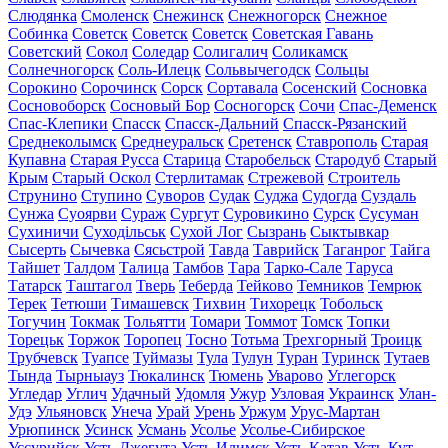
Слюдянка
Смоленск
Снежинск
Снежногорск
Снежное
Собинка
Советск
Советск
Советск
Советская Гавань
Советский
Сокол
Соледар
Солигалич
Соликамск
Солнечногорск
Соль-Илецк
Сольвычегодск
Сольцы
Сорокино
Сорочинск
Сорск
Сортавала
Сосенский
Сосновка
Сосновоборск
Сосновый Бор
Сосногорск
Сочи
Спас-Деменск
Спас-Клепики
Спасск
Спасск-Дальний
Спасск-Рязанский
Среднеколымск
Среднеуральск
Сретенск
Ставрополь
Старая
Купавна
Старая Русса
Старица
Старобельск
Стародуб
Старый
Крым
Старый Оскол
Стерлитамак
Стрежевой
Строитель
Струнино
Ступино
Суворов
Судак
Суджа
Судогда
Суздаль
Сунжа
Суоярви
Сураж
Сургут
Суровикино
Сурск
Сусуман
Сухиничи
Суходільськ
Сухой Лог
Сызрань
Сыктывкар
Сысерть
Сычевка
Сясьстрой
Тавда
Таврийск
Таганрог
Тайга
Тайшет
Талдом
Талица
Тамбов
Тара
Тарко-Сале
Таруса
Татарск
Таштагол
Тверь
Теберда
Тейково
Темников
Темрюк
Терек
Тетюши
Тимашевск
Тихвин
Тихорецк
Тобольск
Тогучин
Токмак
Тольятти
Томари
Томмот
Томск
Топки
Торецьк
Торжок
Торопец
Тосно
Тотьма
Трехгорный
Троицк
Трубчевск
Туапсе
Туймазы
Тула
Тулун
Туран
Туринск
Тутаев
Тында
Тырныауз
Тюкалинск
Тюмень
Уварово
Углегорск
Угледар
Углич
Удачный
Удомля
Ужур
Узловая
Украинск
Улан-
Удэ
Ульяновск
Унеча
Урай
Урень
Уржум
Урус-Мартан
Урюпинск
Усинск
Усмань
Усолье
Усолье-Сибирское
Уссурийск
Усть-Джегута
Усть-Илимск
Усть-Катав
Усть-Кут