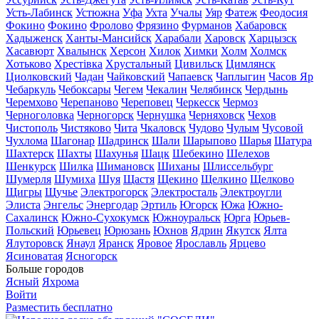
Усть-Лабинск
Устюжна
Уфа
Ухта
Учалы
Уяр
Фатеж
Феодосия
Фокино
Фокино
Фролово
Фрязино
Фурманов
Хабаровск
Хадыженск
Ханты-Мансийск
Харабали
Харовск
Харцызск
Хасавюрт
Хвалынск
Херсон
Хилок
Химки
Холм
Холмск
Хотьково
Хрестівка
Хрустальный
Цивильск
Цимлянск
Циолковский
Чадан
Чайковский
Чапаевск
Чаплыгин
Часов Яр
Чебаркуль
Чебоксары
Чегем
Чекалин
Челябинск
Чердынь
Черемхово
Черепаново
Череповец
Черкесск
Чермоз
Черноголовка
Черногорск
Чернушка
Черняховск
Чехов
Чистополь
Чистяково
Чита
Чкаловск
Чудово
Чулым
Чусовой
Чухлома
Шагонар
Шадринск
Шали
Шарыпово
Шарья
Шатура
Шахтерск
Шахты
Шахунья
Шацк
Шебекино
Шелехов
Шенкурск
Шилка
Шимановск
Шиханы
Шлиссельбург
Шумерля
Шумиха
Шуя
Щастя
Щекино
Щелкино
Щелково
Щигры
Щучье
Электрогорск
Электросталь
Электроугли
Элиста
Энгельс
Энергодар
Эртиль
Югорск
Южа
Южно-
Сахалинск
Южно-Сухокумск
Южноуральск
Юрга
Юрьев-
Польский
Юрьевец
Юрюзань
Юхнов
Ядрин
Якутск
Ялта
Ялуторовск
Янаул
Яранск
Яровое
Ярославль
Ярцево
Ясиноватая
Ясногорск
Больше городов
Ясный
Яхрома
Войти
Разместить бесплатно