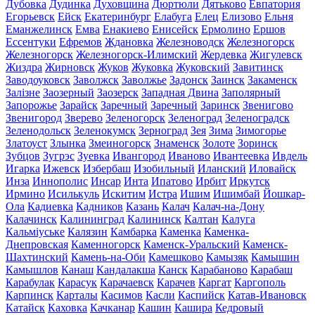
Дубовка
Дудинка
Духовщина
Дюртюли
Дятьково
Евпатория
Егорьевск
Ейск
Екатеринбург
Елабуга
Елец
Елизово
Ельня
Еманжелинск
Емва
Енакиево
Енисейск
Ермолино
Ершов
Ессентуки
Ефремов
Ждановка
Железноводск
Железногорск
Железногорск
Железногорск-Илимский
Жердевка
Жигулевск
Жиздра
Жирновск
Жуков
Жуковка
Жуковский
Завитинск
Заводоуковск
Заволжск
Заволжье
Задонск
Заинск
Закаменск
Залізне
Заозерный
Заозерск
Западная Двина
Заполярный
Запорожье
Зарайск
Заречный
Заречный
Заринск
Звенигово
Звенигород
Зверево
Зеленогорск
Зеленоград
Зеленоградск
Зеленодольск
Зеленокумск
Зерноград
Зея
Зима
Зимогорье
Златоуст
Злынка
Змеиногорск
Знаменск
Золоте
Зоринск
Зубцов
Зугрэс
Зуевка
Ивангород
Иваново
Ивантеевка
Ивдель
Игарка
Ижевск
Избербаш
Изобильный
Иланский
Иловайск
Инза
Иннополис
Инсар
Инта
Ипатово
Ирбит
Иркутск
Ирмино
Исилькуль
Искитим
Истра
Ишим
Ишимбай
Йошкар-
Ола
Кадиевка
Кадников
Казань
Калач
Калач-на-Дону
Калачинск
Калининград
Калининск
Калтан
Калуга
Кальміуське
Калязин
Камбарка
Каменка
Каменка-
Днепровская
Каменногорск
Каменск-Уральский
Каменск-
Шахтинский
Камень-на-Оби
Камешково
Камызяк
Камышин
Камышлов
Канаш
Кандалакша
Канск
Карабаново
Карабаш
Карабулак
Карасук
Карачаевск
Карачев
Каргат
Каргополь
Карпинск
Карталы
Касимов
Касли
Каспийск
Катав-Ивановск
Катайск
Каховка
Качканар
Кашин
Кашира
Кедровый