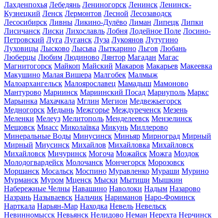
Лахденпохья
Лебедянь
Лениногорск
Ленинск
Ленинск-
Кузнецкий
Ленск
Лермонтов
Лесной
Лесозаводск
Лесосибирск
Ливны
Ликино-Дулёво
Лиман
Липецк
Липки
Лисичанск
Лиски
Лихославль
Лобня
Лодейное Поле
Лосино-
Петровский
Луга
Луганск
Луза
Лукоянов
Лутугино
Луховицы
Лысково
Лысьва
Лыткарино
Льгов
Любань
Люберцы
Любим
Людиново
Лянтор
Магадан
Магас
Магнитогорск
Майкоп
Майский
Макаров
Макарьев
Макеевка
Макушино
Малая Вишера
Малгобек
Малмыж
Малоархангельск
Малоярославец
Мамадыш
Мамоново
Мантурово
Мариинск
Мариинский Посад
Мариуполь
Маркс
Марьинка
Махачкала
Мглин
Мегион
Медвежьегорск
Медногорск
Медынь
Межгорье
Междуреченск
Мезень
Меленки
Мелеуз
Мелитополь
Менделеевск
Мензелинск
Мещовск
Миасс
Миколаївка
Микунь
Миллерово
Минеральные Воды
Минусинск
Миньяр
Мирноград
Мирный
Мирный
Миусинск
Михайлов
Михайловка
Михайловск
Михайловск
Мичуринск
Могоча
Можайск
Можга
Моздок
Молодогвардейск
Молочанск
Мончегорск
Морозовск
Моршанск
Мосальск
Моспино
Муравленко
Мураши
Мурино
Мурманск
Муром
Мценск
Мыски
Мытищи
Мышкин
Набережные Челны
Навашино
Наволоки
Надым
Назарово
Назрань
Называевск
Нальчик
Нариманов
Наро-Фоминск
Нарткала
Нарьян-Мар
Находка
Невель
Невельск
Невинномысск
Невьянск
Нелидово
Неман
Нерехта
Нерчинск