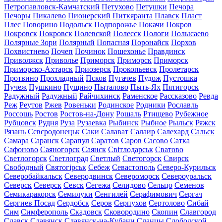
Петропавловск-Камчатский
Петухово
Петушки
Печора
Печоры
Пикалево
Пионерский
Питкяранта
Плавск
Пласт
Плес
Поворино
Подольск
Подпорожье
Покачи
Покров
Покровск
Покровск
Полевской
Полесск
Пологи
Полысаево
Полярные Зори
Полярный
Попасная
Поронайск
Порхов
Похвистнево
Почеп
Починок
Пошехонье
Правдинск
Приволжск
Приволье
Приморск
Приморск
Приморск
Приморско-Ахтарск
Приозерск
Прокопьевск
Пролетарск
Протвино
Прохладный
Псков
Пугачев
Пудож
Пустошка
Пучеж
Пушкино
Пущино
Пыталово
Пыть-Ях
Пятигорск
Радужный
Радужный
Райчихинск
Раменское
Рассказово
Ревда
Реж
Реутов
Ржев
Ровеньки
Родинское
Родники
Рославль
Россошь
Ростов
Ростов-на-Дону
Рошаль
Ртищево
Рубежное
Рубцовск
Рудня
Руза
Рузаевка
Рыбинск
Рыбное
Рыльск
Ряжск
Рязань
Сєвєродонецьк
Саки
Салават
Салаир
Салехард
Сальск
Самара
Саранск
Сарапул
Саратов
Саров
Сасово
Сатка
Сафоново
Саяногорск
Саянск
Світлодарськ
Сватово
Светлогорск
Светлоград
Светлый
Светогорск
Свирск
Свободный
Святогірськ
Себеж
Севастополь
Северо-Курильск
Северобайкальск
Северодвинск
Североморск
Североуральск
Северск
Северск
Севск
Сегежа
Селидово
Сельцо
Семенов
Семикаракорск
Семилуки
Сенгилей
Серафимович
Сергач
Сергиев Посад
Сердобск
Серов
Серпухов
Сертолово
Сибай
Сим
Симферополь
Скадовск
Сковородино
Скопин
Славгород
Славск
Славянск
Славянск-на-Кубани
Сланцы
Слободской