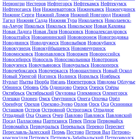
Нерюнгри
Нестеров
Нефтегорск
Нефтекамск
Нефтекумск
Нефтеюганск
Нея
Нижневартовск
Нижнекамск
Нижнеудинск
Нижние Серги
Нижний Ломов
Нижний Новгород
Нижний
Тагил
Нижняя Салда
Нижняя Тура
Николаевск
Николаевск-
на-Амуре
Никольск
Никольск
Никольское
Новая Каховка
Новая Ладога
Новая Ляля
Новоазовск
Новоалександровск
Новоалтайск
Новоаннинский
Нововоронеж
Новогродовка
Новодвинск
Новодружеск
Новозыбков
Новокубанск
Новокузнецк
Новокуйбышевск
Новомичуринск
Новомосковск
Новопавловск
Новоржев
Новороссийск
Новосибирск
Новосиль
Новосокольники
Новотроицк
Новоузенск
Новоульяновск
Новоуральск
Новохоперск
Новочебоксарск
Новочеркасск
Новошахтинск
Новый Оскол
Новый Уренгой
Ногинск
Нолинск
Норильск
Ноябрьск
Нурлат
Нытва
Нюрба
Нягань
Нязепетровск
Няндома
Облучье
Обнинск
Обоянь
Обь
Одинцово
Озерск
Озерск
Озёры
Октябрьск
Октябрьский
Окуловка
Олекминск
Оленегорск
Олешки
Олонец
Омск
Омутнинск
Онега
Опочка
Орёл
Оренбург
Орехов
Орехово-Зуево
Орлов
Орск
Оса
Осинники
Осташков
Остров
Островной
Острогожск
Отрадное
Отрадный
Оха
Оханск
Очер
Павлово
Павловск
Павловский
Посад
Палласовка
Партизанск
Певек
Пенза
Первомайск
Первомайск
Первоуральск
Перевальск
Перевоз
Пересвет
Переславль-Залесский
Пермь
Пестово
Петров Вал
Петрово-
красносілля
Петровск
Петровск-Забайкальский
Петрозаводск