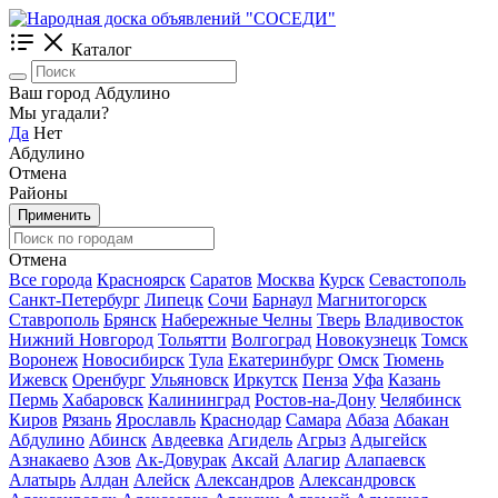
Каталог
Ваш город Абдулино
Мы угадали?
Да
Нет
Абдулино
Отмена
Районы
Применить
Отмена
Все города
Красноярск
Саратов
Москва
Курск
Севастополь
Санкт-Петербург
Липецк
Сочи
Барнаул
Магнитогорск
Ставрополь
Брянск
Набережные Челны
Тверь
Владивосток
Нижний Новгород
Тольятти
Волгоград
Новокузнецк
Томск
Воронеж
Новосибирск
Тула
Екатеринбург
Омск
Тюмень
Ижевск
Оренбург
Ульяновск
Иркутск
Пенза
Уфа
Казань
Пермь
Хабаровск
Калининград
Ростов-на-Дону
Челябинск
Киров
Рязань
Ярославль
Краснодар
Самара
Абаза
Абакан
Абдулино
Абинск
Авдеевка
Агидель
Агрыз
Адыгейск
Азнакаево
Азов
Ак-Довурак
Аксай
Алагир
Алапаевск
Алатырь
Алдан
Алейск
Александров
Александровск