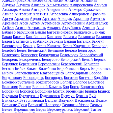
Алексанровск
Алексеевка
Алексин
Алзамай
Алмазная
Алупка
Алушта
Алчевск
Альметьевск
Амвросиевка
Амурск
Анадырь
Анапа
Ангарск
Андреаполь
Анжеро-Судженск
Анива
Антрацит
Апатиты
Апрелевка
Апшеронск
Арамиль
Аргун
Ардатов
Ардон
Арзамас
Аркадак
Армавир
Армянск
Арсеньев
Арск
Артем
Артемовск
Артемовский
Архангельск
Асбест
Асино
Астрахань
Аткарск
Ахтубинск
Ачинск
Аша
Бабаево
Бабушкин
Бавлы
Багратионовск
Байкальск
Баймак
Бакал
Баксан
Балабаново
Балаково
Балахна
Балашиха
Балашов
Балей
Балтийск
Барабинск
Барнаул
Барыш
Батайск
Бахмут
Бахчисарай
Бежецк
Белая Калитва
Белая Холуница
Белгород
Белебей
Белев
Белинский
Белицкое
Белово
Белогорск
Белогорск
Белозерск
Белокуриха
Беломорск
Белоозёрский
Белорецк
Белореченск
Белоусово
Белоярский
Белый
Бердск
Бердянск
Березники
Березовский
Березовский
Берислав
Беслан
Бийск
Бикин
Билибино
Биробиджан
Бирск
Бирюсинск
Бирюч
Благовещенск
Благовещенск
Благодарный
Бобров
Богданович
Богородицк
Богородск
Боготол
Богучар
Бодайбо
Боково-хрустальне
Бокситогорск
Болгар
Бологое
Болотное
Болохово
Болхов
Большой Камень
Бор
Борзя
Борисоглебск
Боровичи
Боровск
Бородино
Братск
Бронницы
Брянка
Брянск
Бугульма
Бугуруслан
Буденновск
Бузулук
Буинск
Буй
Буйнакск
Бутурлиновка
Валдай
Валуйки
Васильевка
Велиж
Великие Луки
Великий Новгород
Великий Устюг
Вельск
Венев
Верещагино
Верея
Верхнеуральск
Верхний Тагил