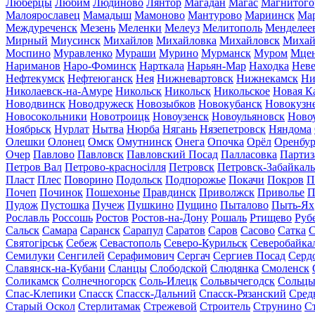
Люберцы
Любим
Людиново
Лянтор
Магадан
Магас
Магнитого
Малоярославец
Мамадыш
Мамоново
Мантурово
Мариинск
Ма
Междуреченск
Мезень
Меленки
Мелеуз
Мелитополь
Менделее
Мирный
Миусинск
Михайлов
Михайловка
Михайловск
Михай
Моспино
Муравленко
Мураши
Мурино
Мурманск
Муром
Мце
Нариманов
Наро-Фоминск
Нарткала
Нарьян-Мар
Находка
Неве
Нефтекумск
Нефтеюганск
Нея
Нижневартовск
Нижнекамск
Ни
Николаевск-на-Амуре
Никольск
Никольск
Никольское
Новая К
Новодвинск
Новодружеск
Новозыбков
Новокубанск
Новокузн
Новосокольники
Новотроицк
Новоузенск
Новоульяновск
Ново
Ноябрьск
Нурлат
Нытва
Нюрба
Нягань
Нязепетровск
Няндома
Олешки
Олонец
Омск
Омутнинск
Онега
Опочка
Орёл
Оренбур
Очер
Павлово
Павловск
Павловский Посад
Палласовка
Партиз
Петров Вал
Петрово-красносілля
Петровск
Петровск-Забайкал
Пласт
Плес
Поворино
Подольск
Подпорожье
Покачи
Покров
П
Почеп
Починок
Пошехонье
Правдинск
Приволжск
Приволье
П
Пудож
Пустошка
Пучеж
Пушкино
Пущино
Пыталово
Пыть-Ях
Рославль
Россошь
Ростов
Ростов-на-Дону
Рошаль
Ртищево
Руб
Сальск
Самара
Саранск
Сарапул
Саратов
Саров
Сасово
Сатка
С
Святогірськ
Себеж
Севастополь
Северо-Курильск
Северобайка
Семилуки
Сенгилей
Серафимович
Сергач
Сергиев Посад
Серд
Славянск-на-Кубани
Сланцы
Слободской
Слюдянка
Смоленск
Соликамск
Солнечногорск
Соль-Илецк
Сольвычегодск
Сольц
Спас-Клепики
Спасск
Спасск-Дальний
Спасск-Рязанский
Сред
Старый Оскол
Стерлитамак
Стрежевой
Строитель
Струнино
С