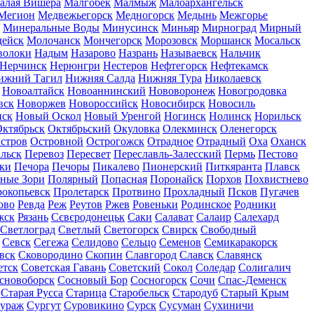
алая Вишера
Малгобек
Малмыж
Малоархангельск
Мегион
Медвежьегорск
Медногорск
Медынь
Межгорье
Минеральные Воды
Минусинск
Миньяр
Мирноград
Мирный
дейск
Молочанск
Мончегорск
Морозовск
Моршанск
Мосальск
волоки
Надым
Назарово
Назрань
Называевск
Нальчик
Нерчинск
Нерюнгри
Нестеров
Нефтегорск
Нефтекамск
ижний Тагил
Нижняя Салда
Нижняя Тура
Николаевск
Новоалтайск
Новоаннинский
Нововоронеж
Новогродовка
вск
Новоржев
Новороссийск
Новосибирск
Новосиль
нск
Новый Оскол
Новый Уренгой
Ногинск
Нолинск
Норильск
ктябрьск
Октябрьский
Окуловка
Олекминск
Оленегорск
стров
Островной
Острогожск
Отрадное
Отрадный
Оха
Оханск
льск
Перевоз
Пересвет
Переславль-Залесский
Пермь
Пестово
ки
Печора
Печоры
Пикалево
Пионерский
Питкяранта
Плавск
ные Зори
Полярный
Попасная
Поронайск
Порхов
Похвистнево
окопьевск
Пролетарск
Протвино
Прохладный
Псков
Пугачев
ово
Ревда
Реж
Реутов
Ржев
Ровеньки
Родинское
Родники
жск
Рязань
Сєвєродонецьк
Саки
Салават
Салаир
Салехард
Светлоград
Светлый
Светогорск
Свирск
Свободный
Севск
Сегежа
Селидово
Сельцо
Семенов
Семикаракорск
вск
Сковородино
Скопин
Славгород
Славск
Славянск
етск
Советская Гавань
Советский
Сокол
Соледар
Солигалич
сновоборск
Сосновый Бор
Сосногорск
Сочи
Спас-Деменск
Старая Русса
Старица
Старобельск
Стародуб
Старый Крым
ураж
Сургут
Суровикино
Сурск
Сусуман
Сухиничи