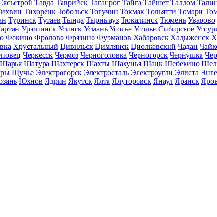
Сясьстрой
Тавда
Таврийск
Таганрог
Тайга
Тайшет
Талдом
Тали
Тихвин
Тихорецк
Тобольск
Тогучин
Токмак
Тольятти
Томари
То
ан
Туринск
Тутаев
Тында
Тырныауз
Тюкалинск
Тюмень
Уварово
артан
Урюпинск
Усинск
Усмань
Усолье
Усолье-Сибирское
Уссур
о
Фокино
Фролово
Фрязино
Фурманов
Хабаровск
Хадыженск
Х
івка
Хрустальный
Цивильск
Цимлянск
Циолковский
Чадан
Чайк
еповец
Черкесск
Чермоз
Черноголовка
Черногорск
Чернушка
Чер
Шарья
Шатура
Шахтерск
Шахты
Шахунья
Шацк
Шебекино
Шел
ры
Щучье
Электрогорск
Электросталь
Электроугли
Элиста
Энге
зань
Юхнов
Ядрин
Якутск
Ялта
Ялуторовск
Янаул
Яранск
Яро