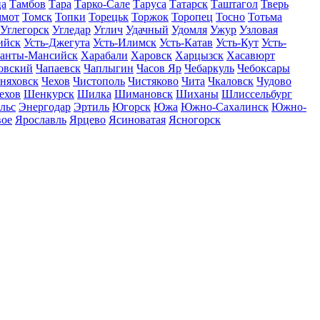
ца
Тамбов
Тара
Тарко-Сале
Таруса
Татарск
Таштагол
Тверь
ммот
Томск
Топки
Торецьк
Торжок
Торопец
Тосно
Тотьма
Углегорск
Угледар
Углич
Удачный
Удомля
Ужур
Узловая
ийск
Усть-Джегута
Усть-Илимск
Усть-Катав
Усть-Кут
Усть-
анты-Мансийск
Харабали
Харовск
Харцызск
Хасавюрт
овский
Чапаевск
Чаплыгин
Часов Яр
Чебаркуль
Чебоксары
няховск
Чехов
Чистополь
Чистяково
Чита
Чкаловск
Чудово
ехов
Шенкурск
Шилка
Шимановск
Шиханы
Шлиссельбург
льс
Энергодар
Эртиль
Югорск
Южа
Южно-Сахалинск
Южно-
вое
Ярославль
Ярцево
Ясиноватая
Ясногорск