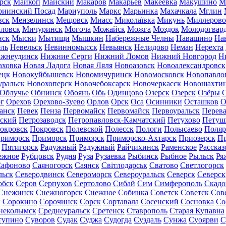
рск
Майкоп
Майский
Макаров
Макарьев
Макеевка
Макушино
М
риинский Посад
Мариуполь
Маркс
Марьинка
Махачкала
Мглин
вск
Мензелинск
Мещовск
Миасс
Миколаївка
Микунь
Миллерово
ловск
Мичуринск
Могоча
Можайск
Можга
Моздок
Молодогвар
нск
Мыски
Мытищи
Мышкин
Набережные Челны
Навашино
На
ль
Невельск
Невинномысск
Невьянск
Нелидово
Неман
Нерехта
жнеудинск
Нижние Серги
Нижний Ломов
Нижний Новгород
Н
аховка
Новая Ладога
Новая Ляля
Новоазовск
Новоалександровск
ецк
Новокуйбышевск
Новомичуринск
Новомосковск
Новопавло
уральск
Новохоперск
Новочебоксарск
Новочеркасск
Новошахти
Облучье
Обнинск
Обоянь
Обь
Одинцово
Озерск
Озерск
Озёры
О
г
Орехов
Орехово-Зуево
Орлов
Орск
Оса
Осинники
Осташков
О
анск
Певек
Пенза
Первомайск
Первомайск
Первоуральск
Перева
ьский
Петрозаводск
Петропавловск-Камчатский
Петухово
Петуш
окровск
Покровск
Полевской
Полесск
Пологи
Полысаево
Поляр
риморск
Приморск
Приморск
Приморско-Ахтарск
Приозерск
Пр
Пятигорск
Радужный
Радужный
Райчихинск
Раменское
Рассказ
ежное
Рубцовск
Рудня
Руза
Рузаевка
Рыбинск
Рыбное
Рыльск
Ря
афоново
Саяногорск
Саянск
Світлодарськ
Сватово
Светлогорск
льск
Северодвинск
Североморск
Североуральск
Северск
Северск
обск
Серов
Серпухов
Сертолово
Сибай
Сим
Симферополь
Скадо
Снежинск
Снежногорск
Снежное
Собинка
Советск
Советск
Сов
ы
Сорокино
Сорочинск
Сорск
Сортавала
Сосенский
Сосновка
Со
неколымск
Среднеуральск
Сретенск
Ставрополь
Старая Купавна
тупино
Суворов
Судак
Суджа
Судогда
Суздаль
Сунжа
Суоярви
С