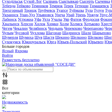
Суходільськ
Сухой Лог
Сызрань
Сыктывкар
Сысерть
Сычевка
Теберда
Тейково
Темников
Темрюк
Терек
Тетюши
Тимашевск
Трехгорный
Троицк
Трубчевск
Туапсе
Туймазы
Тула
Тулун
Тур
Украинск
Улан-Удэ
Ульяновск
Унеча
Урай
Урень
Уржум
Урус-М
Лабинск
Устюжна
Уфа
Ухта
Учалы
Уяр
Фатеж
Феодосия
Фокин
Хвалынск
Херсон
Хилок
Химки
Холм
Холмск
Хотьково
Хрест
Чегем
Чекалин
Челябинск
Чердынь
Черемхово
Черепаново
Чер
Чулым
Чусовой
Чухлома
Шагонар
Шадринск
Шали
Шарыпово
Шумерля
Шумиха
Шуя
Щастя
Щекино
Щелкино
Щелково
Щиг
Сухокумск
Южноуральск
Юрга
Юрьев-Польский
Юрьевец
Юрю
Больше городов
Ясный
Яхрома
Войти
Разместить бесплатно
Все
категории
Недвижимость
Транспорт