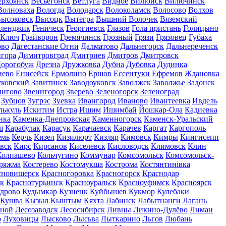
ерхоянск
Весьегонск
Ветлуга
Видное
Вилюйск
Вилючинск
Волноваха
Вологда
Володарск
Волоколамск
Волосово
Волхов
ысоковск
Высоцк
Вытегра
Вышний Волочек
Вяземский
еленджик
Геническ
Георгиевск
Глазов
Гола пристань
Голицыно
 Ключ
Грайворон
Гремячинск
Грозный
Грязи
Грязовец
Губаха
ово
Дагестанские Огни
Далматово
Дальнегорск
Дальнереченск
гора
Димитровград
Дмитриев
Дмитров
Дмитровск
орогобуж
Дрезна
Дружковка
Дубна
Дубовка
Дудинка
иево
Енисейск
Ермолино
Ершов
Ессентуки
Ефремов
Ждановка
ковский
Завитинск
Заводоуковск
Заволжск
Заволжье
Задонск
нигово
Звенигород
Зверево
Зеленогорск
Зеленоград
Зубцов
Зугрэс
Зуевка
Ивангород
Иваново
Ивантеевка
Ивдель
лькуль
Искитим
Истра
Ишим
Ишимбай
Йошкар-Ола
Кадиевка
нка
Каменка-Днепровская
Каменногорск
Каменск-Уральский
ш
Карабулак
Карасук
Карачаевск
Карачев
Каргат
Каргополь
емь
Керчь
Кизел
Кизилюрт
Кизляр
Кимовск
Кимры
Кингисепп
вск
Кирс
Кирсанов
Киселевск
Кисловодск
Климовск
Клин
Колпашево
Кольчугино
Коммунар
Комсомольск
Комсомольск-
ряжма
Костерево
Костомукша
Кострома
Костянтинівка
сновишерск
Красногоровка
Красногорск
Краснодар
к
Краснотурьинск
Красноуральск
Красноуфимск
Красноярск
дрово
Кудымкар
Кузнецк
Куйбышев
Кукмор
Кулебаки
Кушва
Кызыл
Кыштым
Кяхта
Лабинск
Лабытнанги
Лагань
сной
Лесозаводск
Лесосибирск
Ливны
Ликино-Дулёво
Лиман
о
Луховицы
Лысково
Лысьва
Лыткарино
Льгов
Любань