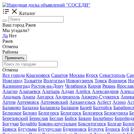
Каталог
Ваш город Ржев
Мы угадали?
Да
Нет
Ржев
Отмена
Районы
Применить
Отмена
Все города
Красноярск
Саратов
Москва
Курск
Севастополь
Сан
Новгород
Тольятти
Волгоград
Новокузнецк
Томск
Воронеж
Но
Калининград
Ростов-на-Дону
Челябинск
Киров
Рязань
Ярослав
Алагир
Алапаевск
Алатырь
Алдан
Алейск
Александров
Алекс
Анадырь
Анапа
Ангарск
Андреаполь
Анжеро-Судженск
Анива
Артем
Артемовск
Артемовский
Архангельск
Асбест
Асино
Ас
Балаково
Балахна
Балашиха
Балашов
Балей
Балтийск
Барабинс
Белицкое
Белово
Белогорск
Белогорск
Белозерск
Белокуриха
Б
Березовский
Берислав
Беслан
Бийск
Бикин
Билибино
Биробид
Богучар
Бодайбо
Боково-хрустальне
Бокситогорск
Болгар
Боло
Брянск
Бугульма
Бугуруслан
Буденновск
Бузулук
Буинск
Буй
Б