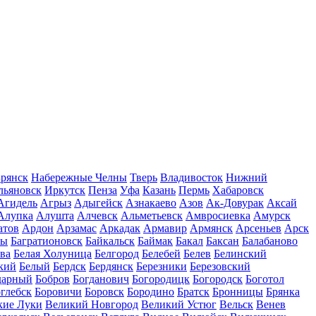
рянск
Набережные Челны
Тверь
Владивосток
Нижний
льяновск
Иркутск
Пенза
Уфа
Казань
Пермь
Хабаровск
Агидель
Агрыз
Адыгейск
Азнакаево
Азов
Ак-Довурак
Аксай
Алупка
Алушта
Алчевск
Альметьевск
Амвросиевка
Амурск
атов
Ардон
Арзамас
Аркадак
Армавир
Армянск
Арсеньев
Арск
лы
Багратионовск
Байкальск
Баймак
Бакал
Баксан
Балабаново
ва
Белая Холуница
Белгород
Белебей
Белев
Белинский
кий
Белый
Бердск
Бердянск
Березники
Березовский
дарный
Бобров
Богданович
Богородицк
Богородск
Боготол
глебск
Боровичи
Боровск
Бородино
Братск
Бронницы
Брянка
кие Луки
Великий Новгород
Великий Устюг
Вельск
Венев