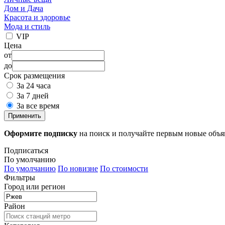
Дом и Дача
Красота и здоровье
Мода и стиль
VIP
Цена
от
до
Срок размещения
За 24 часа
За 7 дней
За все время
Применить
Оформите подписку
на поиск и получайте первым новые объ
Подписаться
По умолчанию
По умолчанию
По новизне
По стоимости
Фильтры
Город или регион
Район