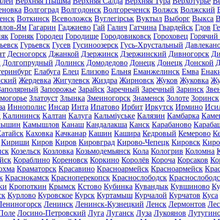
алей
Верхняя Пышма
Верхняя Салда
Верхняя Тура
Верхотурье
В
еновка
Волгоград
Волгодонск
Волгореченск
Волжск
Волжский
енск
Воткинск
Всеволожск
Вуглегірськ
Вуктыл
Выборг
Выкса
В
илов-Ям
Гагарин
Гаджиево
Гай
Галич
Гатчина
Гвардейск
Гдов
Г
няк
Горняк
Городец
Городище
Городовиковск
Гороховец
Горячий
ьевск
Гурьевск
Гусев
Гусиноозерск
Гусь-Хрустальный
Давлекан
нт
Десногорск
Джанкой
Дзержинск
Дзержинский
Дивногорск
Ди
к
Долгопрудный
Долинск
Домодедово
Донецк
Донецк
Донской
Д
теринбург
Елабуга
Елец
Елизово
Ельня
Еманжелинск
Емва
Енак
мский
Жердевка
Жигулевск
Жиздра
Жирновск
Жуков
Жуковка
Жу
Заполярный
Запорожье
Зарайск
Заречный
Заречный
Заринск
Зве
могорье
Златоуст
Злынка
Змеиногорск
Знаменск
Золоте
Зоринск
за
Иннополис
Инсар
Инта
Ипатово
Ирбит
Иркутск
Ирмино
Иси
д
Калининск
Калтан
Калуга
Кальміуське
Калязин
Камбарка
Каме
мышин
Камышлов
Канаш
Кандалакша
Канск
Карабаново
Караба
атайск
Каховка
Качканар
Кашин
Кашира
Кедровый
Кемерово
К
Кириши
Киров
Киров
Кировград
Кирово-Чепецк
Кировск
Киро
нск
Козельск
Козловка
Козьмодемьянск
Кола
Кологрив
Коломна
йск
Кораблино
Кореновск
Коркино
Королёв
Короча
Корсаков
Ко
охма
Краматорск
Красавино
Красноармейск
Красноармейск
Кра
к
Краснокамск
Красноперекопск
Краснослободск
Краснослободс
ки
Кропоткин
Крымск
Кстово
Кубинка
Кувандык
Кувшиново
Ку
ск
Курлово
Куровское
Курск
Куртамыш
Курчалой
Курчатов
Куса
Лениногорск
Ленинск
Ленинск-Кузнецкий
Ленск
Лермонтов
Ле
Поле
Лосино-Петровский
Луга
Луганск
Луза
Лукоянов
Лутугин