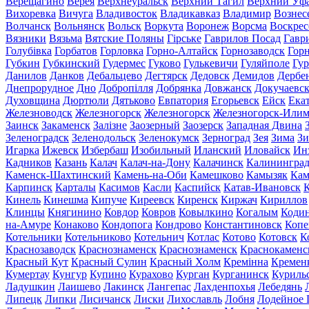
Верещагино
Верея
Верхнеуральск
Верхний Тагил
Верхний Уф
Вихоревка
Вичуга
Владивосток
Владикавказ
Владимир
Вознес
Волчанск
Вольнянск
Вольск
Воркута
Воронеж
Ворсма
Воскрес
Вязники
Вязьма
Вятские Поляны
Гірське
Гаврилов Посад
Гавр
Голубівка
Горбатов
Горловка
Горно-Алтайск
Горнозаводск
Гор
Губкин
Губкинский
Гудермес
Гуково
Гулькевичи
Гуляйполе
Гур
Данилов
Данков
Дебальцево
Дегтярск
Дедовск
Демидов
Дербе
Днепрорудное
Дно
Добропілля
Добрянка
Довжанск
Докучаевс
Духовщина
Дюртюли
Дятьково
Евпатория
Егорьевск
Ейск
Ека
Железноводск
Железногорск
Железногорск
Железногорск-Или
Заинск
Закаменск
Залізне
Заозерный
Заозерск
Западная Двина
Зеленоградск
Зеленодольск
Зеленокумск
Зерноград
Зея
Зима
Зи
Игарка
Ижевск
Избербаш
Изобильный
Иланский
Иловайск
Ин
Кадников
Казань
Калач
Калач-на-Дону
Калачинск
Калинингра
Каменск-Шахтинский
Камень-на-Оби
Камешково
Камызяк
Ка
Карпинск
Карталы
Касимов
Касли
Каспийск
Катав-Ивановск
К
Кинель
Кинешма
Кипуче
Киреевск
Киренск
Киржач
Кириллов
Клинцы
Княгинино
Ковдор
Ковров
Ковылкино
Когалым
Коди
на-Амуре
Конаково
Кондопога
Кондрово
Константиновск
Копе
Котельники
Котельниково
Котельнич
Котлас
Котово
Котовск
К
Краснозаводск
Краснознаменск
Краснознаменск
Краснокаменс
Красный Кут
Красный Сулин
Красный Холм
Кремінна
Кремен
Кумертау
Кунгур
Купино
Курахово
Курган
Курганинск
Куриль
Ладушкин
Лаишево
Лакинск
Лангепас
Лахденпохья
Лебедянь
Липецк
Липки
Лисичанск
Лиски
Лихославль
Лобня
Лодейное 