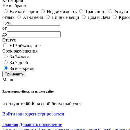
Категория
Не выбрано
Все категории
Недвижимость
Транспорт
Услуги
отдых
Хэндмейд
Личные вещи
Дом и Дача
Красо
Цена
от
до
Статус
VIP объявление
Срок размещения
За 24 часа
За 7 дней
За все время
Применить
Меню
Зарегистрируйтесь на нашем сайте
и получите
60 ₽
на свой бонусный счет!
Войти или зарегистрироваться
Главная
Добавить объявление
Правила сервиса
Пользовательское соглашение
Служба поддер