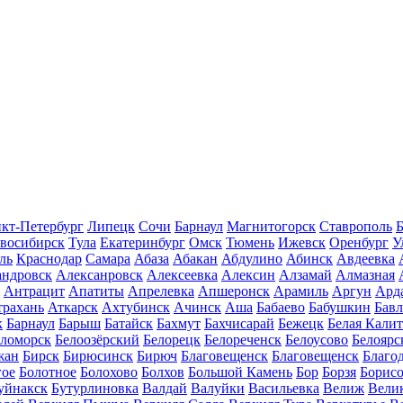
кт-Петербург
Липецк
Сочи
Барнаул
Магнитогорск
Ставрополь
Б
восибирск
Тула
Екатеринбург
Омск
Тюмень
Ижевск
Оренбург
У
ль
Краснодар
Самара
Абаза
Абакан
Абдулино
Абинск
Авдеевка
андровск
Алексанровск
Алексеевка
Алексин
Алзамай
Алмазная
Антрацит
Апатиты
Апрелевка
Апшеронск
Арамиль
Аргун
Ард
трахань
Аткарск
Ахтубинск
Ачинск
Аша
Бабаево
Бабушкин
Бав
к
Барнаул
Барыш
Батайск
Бахмут
Бахчисарай
Бежецк
Белая Калит
еломорск
Белоозёрский
Белорецк
Белореченск
Белоусово
Белоярс
жан
Бирск
Бирюсинск
Бирюч
Благовещенск
Благовещенск
Благо
гое
Болотное
Болохово
Болхов
Большой Камень
Бор
Борзя
Борисо
уйнакск
Бутурлиновка
Валдай
Валуйки
Васильевка
Велиж
Вели