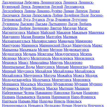
Лахденпохья
Лебедянь
Лениногорск
Ленинск
Ленинск-
Кузнецкий
Ленск
Лермонтов
Лесной
Лесозаводск
Лесосибирск
Ливны
Ликино-Дулёво
Лиман
Липецк
Липки
Лисичанск
Лиски
Лихославль
Лобня
Лодейное Поле
Лосино-
Петровский
Луга
Луганск
Луза
Лукоянов
Лутугино
Луховицы
Лысково
Лысьва
Лыткарино
Льгов
Любань
Люберцы
Любим
Людиново
Лянтор
Магадан
Магас
Магнитогорск
Майкоп
Майский
Макаров
Макарьев
Макеевка
Макушино
Малая Вишера
Малгобек
Малмыж
Малоархангельск
Малоярославец
Мамадыш
Мамоново
Мантурово
Мариинск
Мариинский Посад
Мариуполь
Маркс
Марьинка
Махачкала
Мглин
Мегион
Медвежьегорск
Медногорск
Медынь
Межгорье
Междуреченск
Мезень
Меленки
Мелеуз
Мелитополь
Менделеевск
Мензелинск
Мещовск
Миасс
Миколаївка
Микунь
Миллерово
Минеральные Воды
Минусинск
Миньяр
Мирноград
Мирный
Мирный
Миусинск
Михайлов
Михайловка
Михайловск
Михайловск
Мичуринск
Могоча
Можайск
Можга
Моздок
Молодогвардейск
Молочанск
Мончегорск
Морозовск
Моршанск
Мосальск
Моспино
Муравленко
Мураши
Мурино
Мурманск
Муром
Мценск
Мыски
Мытищи
Мышкин
Набережные Челны
Навашино
Наволоки
Надым
Назарово
Назрань
Называевск
Нальчик
Нариманов
Наро-Фоминск
Нарткала
Нарьян-Мар
Находка
Невель
Невельск
Невинномысск
Невьянск
Нелидово
Неман
Нерехта
Нерчинск