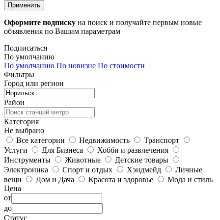
Применить
Оформите подписку
на поиск и получайте первым новые
объявления по Вашим параметрам
Подписаться
По умолчанию
По умолчанию
По новизне
По стоимости
Фильтры
Город или регион
Район
Категория
Не выбрано
Все категории
Недвижимость
Транспорт
Услуги
Для Бизнеса
Хобби и развлечения
Инструменты
Животные
Детские товары
Электроника
Спорт и отдых
Хэндмейд
Личные
вещи
Дом и Дача
Красота и здоровье
Мода и стиль
Цена
от
до
Статус