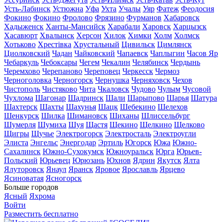
Усть-Лабинск
Устюжна
Уфа
Ухта
Учалы
Уяр
Фатеж
Феодосия
Фокино
Фокино
Фролово
Фрязино
Фурманов
Хабаровск
Хадыженск
Ханты-Мансийск
Харабали
Харовск
Харцызск
Хасавюрт
Хвалынск
Херсон
Хилок
Химки
Холм
Холмск
Хотьково
Хрестівка
Хрустальный
Цивильск
Цимлянск
Циолковский
Чадан
Чайковский
Чапаевск
Чаплыгин
Часов Яр
Чебаркуль
Чебоксары
Чегем
Чекалин
Челябинск
Чердынь
Черемхово
Черепаново
Череповец
Черкесск
Чермоз
Черноголовка
Черногорск
Чернушка
Черняховск
Чехов
Чистополь
Чистяково
Чита
Чкаловск
Чудово
Чулым
Чусовой
Чухлома
Шагонар
Шадринск
Шали
Шарыпово
Шарья
Шатура
Шахтерск
Шахты
Шахунья
Шацк
Шебекино
Шелехов
Шенкурск
Шилка
Шимановск
Шиханы
Шлиссельбург
Шумерля
Шумиха
Шуя
Щастя
Щекино
Щелкино
Щелково
Щигры
Щучье
Электрогорск
Электросталь
Электроугли
Элиста
Энгельс
Энергодар
Эртиль
Югорск
Южа
Южно-
Сахалинск
Южно-Сухокумск
Южноуральск
Юрга
Юрьев-
Польский
Юрьевец
Юрюзань
Юхнов
Ядрин
Якутск
Ялта
Ялуторовск
Янаул
Яранск
Яровое
Ярославль
Ярцево
Ясиноватая
Ясногорск
Больше городов
Ясный
Яхрома
Войти
Разместить бесплатно