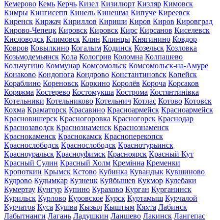
Кемерово
Кемь
Керчь
Кизел
Кизилюрт
Кизляр
Кимовск
Кимры
Кингисепп
Кинель
Кинешма
Кипуче
Киреевск
Киренск
Киржач
Кириллов
Кириши
Киров
Киров
Кировград
Кирово-Чепецк
Кировск
Кировск
Кирс
Кирсанов
Киселевск
Кисловодск
Климовск
Клин
Клинцы
Княгинино
Ковдор
Ковров
Ковылкино
Когалым
Кодинск
Козельск
Козловка
Козьмодемьянск
Кола
Кологрив
Коломна
Колпашево
Кольчугино
Коммунар
Комсомольск
Комсомольск-на-Амуре
Конаково
Кондопога
Кондрово
Константиновск
Копейск
Кораблино
Кореновск
Коркино
Королёв
Короча
Корсаков
Коряжма
Костерево
Костомукша
Кострома
Костянтинівка
Котельники
Котельниково
Котельнич
Котлас
Котово
Котовск
Кохма
Краматорск
Красавино
Красноармейск
Красноармейск
Красновишерск
Красногоровка
Красногорск
Краснодар
Краснозаводск
Краснознаменск
Краснознаменск
Краснокаменск
Краснокамск
Красноперекопск
Краснослободск
Краснослободск
Краснотурьинск
Красноуральск
Красноуфимск
Красноярск
Красный Кут
Красный Сулин
Красный Холм
Кремінна
Кременки
Кропоткин
Крымск
Кстово
Кубинка
Кувандык
Кувшиново
Кудрово
Кудымкар
Кузнецк
Куйбышев
Кукмор
Кулебаки
Кумертау
Кунгур
Купино
Курахово
Курган
Курганинск
Курильск
Курлово
Куровское
Курск
Куртамыш
Курчалой
Курчатов
Куса
Кушва
Кызыл
Кыштым
Кяхта
Лабинск
Лабытнанги
Лагань
Ладушкин
Лаишево
Лакинск
Лангепас