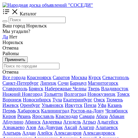
Каталог
Ваш город Норильск
Мы угадали?
Да
Нет
Норильск
Отмена
Районы
Применить
Отмена
Все города
Красноярск
Саратов
Москва
Курск
Севастополь
Санкт-Петербург
Липецк
Сочи
Барнаул
Магнитогорск
Ставрополь
Брянск
Набережные Челны
Тверь
Владивосток
Нижний Новгород
Тольятти
Волгоград
Новокузнецк
Томск
Воронеж
Новосибирск
Тула
Екатеринбург
Омск
Тюмень
Ижевск
Оренбург
Ульяновск
Иркутск
Пенза
Уфа
Казань
Пермь
Хабаровск
Калининград
Ростов-на-Дону
Челябинск
Киров
Рязань
Ярославль
Краснодар
Самара
Абаза
Абакан
Абдулино
Абинск
Авдеевка
Агидель
Агрыз
Адыгейск
Азнакаево
Азов
Ак-Довурак
Аксай
Алагир
Алапаевск
Алатырь
Алдан
Алейск
Александров
Александровск