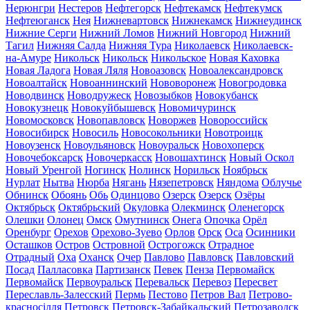
Нерюнгри
Нестеров
Нефтегорск
Нефтекамск
Нефтекумск
Нефтеюганск
Нея
Нижневартовск
Нижнекамск
Нижнеудинск
Нижние Серги
Нижний Ломов
Нижний Новгород
Нижний
Тагил
Нижняя Салда
Нижняя Тура
Николаевск
Николаевск-
на-Амуре
Никольск
Никольск
Никольское
Новая Каховка
Новая Ладога
Новая Ляля
Новоазовск
Новоалександровск
Новоалтайск
Новоаннинский
Нововоронеж
Новогродовка
Новодвинск
Новодружеск
Новозыбков
Новокубанск
Новокузнецк
Новокуйбышевск
Новомичуринск
Новомосковск
Новопавловск
Новоржев
Новороссийск
Новосибирск
Новосиль
Новосокольники
Новотроицк
Новоузенск
Новоульяновск
Новоуральск
Новохоперск
Новочебоксарск
Новочеркасск
Новошахтинск
Новый Оскол
Новый Уренгой
Ногинск
Нолинск
Норильск
Ноябрьск
Нурлат
Нытва
Нюрба
Нягань
Нязепетровск
Няндома
Облучье
Обнинск
Обоянь
Обь
Одинцово
Озерск
Озерск
Озёры
Октябрьск
Октябрьский
Окуловка
Олекминск
Оленегорск
Олешки
Олонец
Омск
Омутнинск
Онега
Опочка
Орёл
Оренбург
Орехов
Орехово-Зуево
Орлов
Орск
Оса
Осинники
Осташков
Остров
Островной
Острогожск
Отрадное
Отрадный
Оха
Оханск
Очер
Павлово
Павловск
Павловский
Посад
Палласовка
Партизанск
Певек
Пенза
Первомайск
Первомайск
Первоуральск
Перевальск
Перевоз
Пересвет
Переславль-Залесский
Пермь
Пестово
Петров Вал
Петрово-
красносілля
Петровск
Петровск-Забайкальский
Петрозаводск