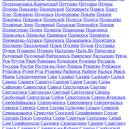
Петропавловск-Камчатский
Петухово
Петушки
Печора
Печоры
Пикалево
Пионерский
Питкяранта
Плавск
Пласт
Плес
Поворино
Подольск
Подпорожье
Покачи
Покров
Покровск
Покровск
Полевской
Полесск
Пологи
Полысаево
Полярные Зори
Полярный
Попасная
Поронайск
Порхов
Похвистнево
Почеп
Починок
Пошехонье
Правдинск
Приволжск
Приволье
Приморск
Приморск
Приморск
Приморско-Ахтарск
Приозерск
Прокопьевск
Пролетарск
Протвино
Прохладный
Псков
Пугачев
Пудож
Пустошка
Пучеж
Пушкино
Пущино
Пыталово
Пыть-Ях
Пятигорск
Радужный
Радужный
Райчихинск
Раменское
Рассказово
Ревда
Реж
Реутов
Ржев
Ровеньки
Родинское
Родники
Рославль
Россошь
Ростов
Ростов-на-Дону
Рошаль
Ртищево
Рубежное
Рубцовск
Рудня
Руза
Рузаевка
Рыбинск
Рыбное
Рыльск
Ряжск
Рязань
Сєвєродонецьк
Саки
Салават
Салаир
Салехард
Сальск
Самара
Саранск
Сарапул
Саратов
Саров
Сасово
Сатка
Сафоново
Саяногорск
Саянск
Світлодарськ
Сватово
Светлогорск
Светлоград
Светлый
Светогорск
Свирск
Свободный
Святогірськ
Себеж
Севастополь
Северо-Курильск
Северобайкальск
Северодвинск
Североморск
Североуральск
Северск
Северск
Севск
Сегежа
Селидово
Сельцо
Семенов
Семикаракорск
Семилуки
Сенгилей
Серафимович
Сергач
Сергиев Посад
Сердобск
Серов
Серпухов
Сертолово
Сибай
Сим
Симферополь
Скадовск
Сковородино
Скопин
Славгород
Славск
Славянск
Славянск-на-Кубани
Сланцы
Слободской