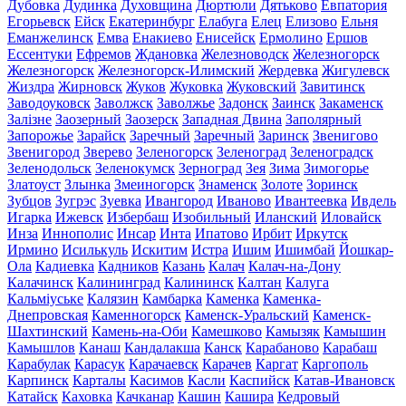
Дубовка
Дудинка
Духовщина
Дюртюли
Дятьково
Евпатория
Егорьевск
Ейск
Екатеринбург
Елабуга
Елец
Елизово
Ельня
Еманжелинск
Емва
Енакиево
Енисейск
Ермолино
Ершов
Ессентуки
Ефремов
Ждановка
Железноводск
Железногорск
Железногорск
Железногорск-Илимский
Жердевка
Жигулевск
Жиздра
Жирновск
Жуков
Жуковка
Жуковский
Завитинск
Заводоуковск
Заволжск
Заволжье
Задонск
Заинск
Закаменск
Залізне
Заозерный
Заозерск
Западная Двина
Заполярный
Запорожье
Зарайск
Заречный
Заречный
Заринск
Звенигово
Звенигород
Зверево
Зеленогорск
Зеленоград
Зеленоградск
Зеленодольск
Зеленокумск
Зерноград
Зея
Зима
Зимогорье
Златоуст
Злынка
Змеиногорск
Знаменск
Золоте
Зоринск
Зубцов
Зугрэс
Зуевка
Ивангород
Иваново
Ивантеевка
Ивдель
Игарка
Ижевск
Избербаш
Изобильный
Иланский
Иловайск
Инза
Иннополис
Инсар
Инта
Ипатово
Ирбит
Иркутск
Ирмино
Исилькуль
Искитим
Истра
Ишим
Ишимбай
Йошкар-
Ола
Кадиевка
Кадников
Казань
Калач
Калач-на-Дону
Калачинск
Калининград
Калининск
Калтан
Калуга
Кальміуське
Калязин
Камбарка
Каменка
Каменка-
Днепровская
Каменногорск
Каменск-Уральский
Каменск-
Шахтинский
Камень-на-Оби
Камешково
Камызяк
Камышин
Камышлов
Канаш
Кандалакша
Канск
Карабаново
Карабаш
Карабулак
Карасук
Карачаевск
Карачев
Каргат
Каргополь
Карпинск
Карталы
Касимов
Касли
Каспийск
Катав-Ивановск
Катайск
Каховка
Качканар
Кашин
Кашира
Кедровый