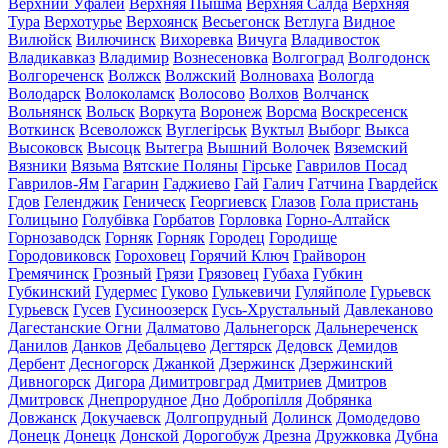
Верхний Уфалей
Верхняя Пышма
Верхняя Салда
Верхняя
Тура
Верхотурье
Верхоянск
Весьегонск
Ветлуга
Видное
Вилюйск
Вилючинск
Вихоревка
Вичуга
Владивосток
Владикавказ
Владимир
Вознесеновка
Волгоград
Волгодонск
Волгореченск
Волжск
Волжский
Волноваха
Вологда
Володарск
Волоколамск
Волосово
Волхов
Волчанск
Вольнянск
Вольск
Воркута
Воронеж
Ворсма
Воскресенск
Воткинск
Всеволожск
Вуглегірськ
Вуктыл
Выборг
Выкса
Высоковск
Высоцк
Вытегра
Вышний Волочек
Вяземский
Вязники
Вязьма
Вятские Поляны
Гірське
Гаврилов Посад
Гаврилов-Ям
Гагарин
Гаджиево
Гай
Галич
Гатчина
Гвардейск
Гдов
Геленджик
Геническ
Георгиевск
Глазов
Гола пристань
Голицыно
Голубівка
Горбатов
Горловка
Горно-Алтайск
Горнозаводск
Горняк
Горняк
Городец
Городище
Городовиковск
Гороховец
Горячий Ключ
Грайворон
Гремячинск
Грозный
Грязи
Грязовец
Губаха
Губкин
Губкинский
Гудермес
Гуково
Гулькевичи
Гуляйполе
Гурьевск
Гурьевск
Гусев
Гусиноозерск
Гусь-Хрустальный
Давлеканово
Дагестанские Огни
Далматово
Дальнегорск
Дальнереченск
Данилов
Данков
Дебальцево
Дегтярск
Дедовск
Демидов
Дербент
Десногорск
Джанкой
Дзержинск
Дзержинский
Дивногорск
Дигора
Димитровград
Дмитриев
Дмитров
Дмитровск
Днепрорудное
Дно
Добропілля
Добрянка
Довжанск
Докучаевск
Долгопрудный
Долинск
Домодедово
Донецк
Донецк
Донской
Дорогобуж
Дрезна
Дружковка
Дубна