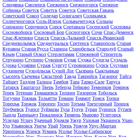
Слюдянка
Смоленск
Снежинск
Снежногорск
Снежное
Собинка
Советск
Советск
Советск
Советская Гавань
Советский
Сокол
Соледар
Солигалич
Соликамск
Солнечногорск
Соль-Илецк
Сольвычегодск
Сольцы
Сорокино
Сорочинск
Сорск
Сортавала
Сосенский
Сосновка
Сосновоборск
Сосновый Бор
Сосногорск
Сочи
Спас-Деменск
Спас-Клепики
Спасск
Спасск-Дальний
Спасск-Рязанский
Среднеколымск
Среднеуральск
Сретенск
Ставрополь
Старая
Купавна
Старая Русса
Старица
Старобельск
Стародуб
Старый
Крым
Старый Оскол
Стерлитамак
Стрежевой
Строитель
Струнино
Ступино
Суворов
Судак
Суджа
Судогда
Суздаль
Сунжа
Суоярви
Сураж
Сургут
Суровикино
Сурск
Сусуман
Сухиничи
Суходільськ
Сухой Лог
Сызрань
Сыктывкар
Сысерть
Сычевка
Сясьстрой
Тавда
Таврийск
Таганрог
Тайга
Тайшет
Талдом
Талица
Тамбов
Тара
Тарко-Сале
Таруса
Татарск
Таштагол
Тверь
Теберда
Тейково
Темников
Темрюк
Терек
Тетюши
Тимашевск
Тихвин
Тихорецк
Тобольск
Тогучин
Токмак
Тольятти
Томари
Томмот
Томск
Топки
Торецьк
Торжок
Торопец
Тосно
Тотьма
Трехгорный
Троицк
Трубчевск
Туапсе
Туймазы
Тула
Тулун
Туран
Туринск
Тутаев
Тында
Тырныауз
Тюкалинск
Тюмень
Уварово
Углегорск
Угледар
Углич
Удачный
Удомля
Ужур
Узловая
Украинск
Улан-
Удэ
Ульяновск
Унеча
Урай
Урень
Уржум
Урус-Мартан
Урюпинск
Усинск
Усмань
Усолье
Усолье-Сибирское
Уссурийск
Усть-Джегута
Усть-Илимск
Усть-Катав
Усть-Кут