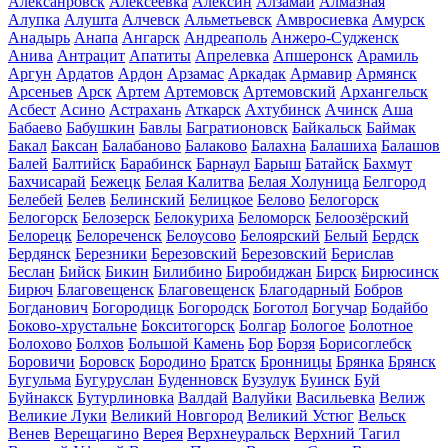
Алексанровск
Алексеевка
Алексин
Алзамай
Алмазная
Алупка
Алушта
Алчевск
Альметьевск
Амвросиевка
Амурск
Анадырь
Анапа
Ангарск
Андреаполь
Анжеро-Судженск
Анива
Антрацит
Апатиты
Апрелевка
Апшеронск
Арамиль
Аргун
Ардатов
Ардон
Арзамас
Аркадак
Армавир
Армянск
Арсеньев
Арск
Артем
Артемовск
Артемовский
Архангельск
Асбест
Асино
Астрахань
Аткарск
Ахтубинск
Ачинск
Аша
Бабаево
Бабушкин
Бавлы
Багратионовск
Байкальск
Баймак
Бакал
Баксан
Балабаново
Балаково
Балахна
Балашиха
Балашов
Балей
Балтийск
Барабинск
Барнаул
Барыш
Батайск
Бахмут
Бахчисарай
Бежецк
Белая Калитва
Белая Холуница
Белгород
Белебей
Белев
Белинский
Белицкое
Белово
Белогорск
Белогорск
Белозерск
Белокуриха
Беломорск
Белоозёрский
Белорецк
Белореченск
Белоусово
Белоярский
Белый
Бердск
Бердянск
Березники
Березовский
Березовский
Берислав
Беслан
Бийск
Бикин
Билибино
Биробиджан
Бирск
Бирюсинск
Бирюч
Благовещенск
Благовещенск
Благодарный
Бобров
Богданович
Богородицк
Богородск
Боготол
Богучар
Бодайбо
Боково-хрустальне
Бокситогорск
Болгар
Бологое
Болотное
Болохово
Болхов
Большой Камень
Бор
Борзя
Борисоглебск
Боровичи
Боровск
Бородино
Братск
Бронницы
Брянка
Брянск
Бугульма
Бугуруслан
Буденновск
Бузулук
Буинск
Буй
Буйнакск
Бутурлиновка
Валдай
Валуйки
Васильевка
Велиж
Великие Луки
Великий Новгород
Великий Устюг
Вельск
Венев
Верещагино
Верея
Верхнеуральск
Верхний Тагил