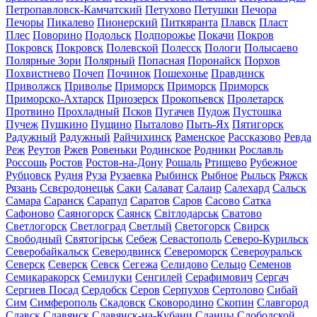
Петропавловск-Камчатский
Петухово
Петушки
Печора
Печоры
Пикалево
Пионерский
Питкяранта
Плавск
Пласт
Плес
Поворино
Подольск
Подпорожье
Покачи
Покров
Покровск
Покровск
Полевской
Полесск
Пологи
Полысаево
Полярные Зори
Полярный
Попасная
Поронайск
Порхов
Похвистнево
Почеп
Починок
Пошехонье
Правдинск
Приволжск
Приволье
Приморск
Приморск
Приморск
Приморско-Ахтарск
Приозерск
Прокопьевск
Пролетарск
Протвино
Прохладный
Псков
Пугачев
Пудож
Пустошка
Пучеж
Пушкино
Пущино
Пыталово
Пыть-Ях
Пятигорск
Радужный
Радужный
Райчихинск
Раменское
Рассказово
Ревда
Реж
Реутов
Ржев
Ровеньки
Родинское
Родники
Рославль
Россошь
Ростов
Ростов-на-Дону
Рошаль
Ртищево
Рубежное
Рубцовск
Рудня
Руза
Рузаевка
Рыбинск
Рыбное
Рыльск
Ряжск
Рязань
Сєвєродонецьк
Саки
Салават
Салаир
Салехард
Сальск
Самара
Саранск
Сарапул
Саратов
Саров
Сасово
Сатка
Сафоново
Саяногорск
Саянск
Світлодарськ
Сватово
Светлогорск
Светлоград
Светлый
Светогорск
Свирск
Свободный
Святогірськ
Себеж
Севастополь
Северо-Курильск
Северобайкальск
Северодвинск
Североморск
Североуральск
Северск
Северск
Севск
Сегежа
Селидово
Сельцо
Семенов
Семикаракорск
Семилуки
Сенгилей
Серафимович
Сергач
Сергиев Посад
Сердобск
Серов
Серпухов
Сертолово
Сибай
Сим
Симферополь
Скадовск
Сковородино
Скопин
Славгород
Славск
Славянск
Славянск-на-Кубани
Сланцы
Слободской