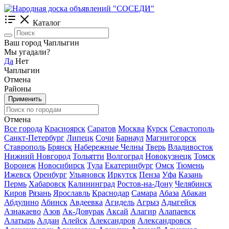
Каталог
Ваш город Чаплыгин
Мы угадали?
Да
Нет
Чаплыгин
Отмена
Районы
Применить
Отмена
Все города
Красноярск
Саратов
Москва
Курск
Севастополь
Санкт-Петербург
Липецк
Сочи
Барнаул
Магнитогорск
Ставрополь
Брянск
Набережные Челны
Тверь
Владивосток
Нижний Новгород
Тольятти
Волгоград
Новокузнецк
Томск
Воронеж
Новосибирск
Тула
Екатеринбург
Омск
Тюмень
Ижевск
Оренбург
Ульяновск
Иркутск
Пенза
Уфа
Казань
Пермь
Хабаровск
Калининград
Ростов-на-Дону
Челябинск
Киров
Рязань
Ярославль
Краснодар
Самара
Абаза
Абакан
Абдулино
Абинск
Авдеевка
Агидель
Агрыз
Адыгейск
Азнакаево
Азов
Ак-Довурак
Аксай
Алагир
Алапаевск
Алатырь
Алдан
Алейск
Александров
Александровск