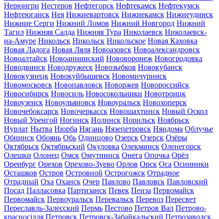
Нерюнгри
Нестеров
Нефтегорск
Нефтекамск
Нефтекумск
Нефтеюганск
Нея
Нижневартовск
Нижнекамск
Нижнеудинск
Нижние Серги
Нижний Ломов
Нижний Новгород
Нижний
Тагил
Нижняя Салда
Нижняя Тура
Николаевск
Николаевск-
на-Амуре
Никольск
Никольск
Никольское
Новая Каховка
Новая Ладога
Новая Ляля
Новоазовск
Новоалександровск
Новоалтайск
Новоаннинский
Нововоронеж
Новогродовка
Новодвинск
Новодружеск
Новозыбков
Новокубанск
Новокузнецк
Новокуйбышевск
Новомичуринск
Новомосковск
Новопавловск
Новоржев
Новороссийск
Новосибирск
Новосиль
Новосокольники
Новотроицк
Новоузенск
Новоульяновск
Новоуральск
Новохоперск
Новочебоксарск
Новочеркасск
Новошахтинск
Новый Оскол
Новый Уренгой
Ногинск
Нолинск
Норильск
Ноябрьск
Нурлат
Нытва
Нюрба
Нягань
Нязепетровск
Няндома
Облучье
Обнинск
Обоянь
Обь
Одинцово
Озерск
Озерск
Озёры
Октябрьск
Октябрьский
Окуловка
Олекминск
Оленегорск
Олешки
Олонец
Омск
Омутнинск
Онега
Опочка
Орёл
Оренбург
Орехов
Орехово-Зуево
Орлов
Орск
Оса
Осинники
Осташков
Остров
Островной
Острогожск
Отрадное
Отрадный
Оха
Оханск
Очер
Павлово
Павловск
Павловский
Посад
Палласовка
Партизанск
Певек
Пенза
Первомайск
Первомайск
Первоуральск
Перевальск
Перевоз
Пересвет
Переславль-Залесский
Пермь
Пестово
Петров Вал
Петрово-
красносілля
Петровск
Петровск-Забайкальский
Петрозаводск