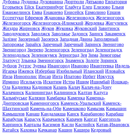
Дубовка
Дудинка
Духовщина
Дюртюли
Дятьково
Евпатория
Егорьевск
Ейск
Екатеринбург
Елабуга
Елец
Елизово
Ельня
Еманжелинск
Емва
Енакиево
Енисейск
Ермолино
Ершов
Ессентуки
Ефремов
Ждановка
Железноводск
Железногорск
Железногорск
Железногорск-Илимский
Жердевка
Жигулевск
Жиздра
Жирновск
Жуков
Жуковка
Жуковский
Завитинск
Заводоуковск
Заволжск
Заволжье
Задонск
Заинск
Закаменск
Залізне
Заозерный
Заозерск
Западная Двина
Заполярный
Запорожье
Зарайск
Заречный
Заречный
Заринск
Звенигово
Звенигород
Зверево
Зеленогорск
Зеленоград
Зеленоградск
Зеленодольск
Зеленокумск
Зерноград
Зея
Зима
Зимогорье
Златоуст
Злынка
Змеиногорск
Знаменск
Золоте
Зоринск
Зубцов
Зугрэс
Зуевка
Ивангород
Иваново
Ивантеевка
Ивдель
Игарка
Ижевск
Избербаш
Изобильный
Иланский
Иловайск
Инза
Иннополис
Инсар
Инта
Ипатово
Ирбит
Иркутск
Ирмино
Исилькуль
Искитим
Истра
Ишим
Ишимбай
Йошкар-
Ола
Кадиевка
Кадников
Казань
Калач
Калач-на-Дону
Калачинск
Калининград
Калининск
Калтан
Калуга
Кальміуське
Калязин
Камбарка
Каменка
Каменка-
Днепровская
Каменногорск
Каменск-Уральский
Каменск-
Шахтинский
Камень-на-Оби
Камешково
Камызяк
Камышин
Камышлов
Канаш
Кандалакша
Канск
Карабаново
Карабаш
Карабулак
Карасук
Карачаевск
Карачев
Каргат
Каргополь
Карпинск
Карталы
Касимов
Касли
Каспийск
Катав-Ивановск
Катайск
Каховка
Качканар
Кашин
Кашира
Кедровый