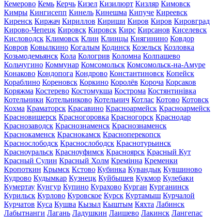
Кемерово
Кемь
Керчь
Кизел
Кизилюрт
Кизляр
Кимовск
Кимры
Кингисепп
Кинель
Кинешма
Кипуче
Киреевск
Киренск
Киржач
Кириллов
Кириши
Киров
Киров
Кировград
Кирово-Чепецк
Кировск
Кировск
Кирс
Кирсанов
Киселевск
Кисловодск
Климовск
Клин
Клинцы
Княгинино
Ковдор
Ковров
Ковылкино
Когалым
Кодинск
Козельск
Козловка
Козьмодемьянск
Кола
Кологрив
Коломна
Колпашево
Кольчугино
Коммунар
Комсомольск
Комсомольск-на-Амуре
Конаково
Кондопога
Кондрово
Константиновск
Копейск
Кораблино
Кореновск
Коркино
Королёв
Короча
Корсаков
Коряжма
Костерево
Костомукша
Кострома
Костянтинівка
Котельники
Котельниково
Котельнич
Котлас
Котово
Котовск
Кохма
Краматорск
Красавино
Красноармейск
Красноармейск
Красновишерск
Красногоровка
Красногорск
Краснодар
Краснозаводск
Краснознаменск
Краснознаменск
Краснокаменск
Краснокамск
Красноперекопск
Краснослободск
Краснослободск
Краснотурьинск
Красноуральск
Красноуфимск
Красноярск
Красный Кут
Красный Сулин
Красный Холм
Кремінна
Кременки
Кропоткин
Крымск
Кстово
Кубинка
Кувандык
Кувшиново
Кудрово
Кудымкар
Кузнецк
Куйбышев
Кукмор
Кулебаки
Кумертау
Кунгур
Купино
Курахово
Курган
Курганинск
Курильск
Курлово
Куровское
Курск
Куртамыш
Курчалой
Курчатов
Куса
Кушва
Кызыл
Кыштым
Кяхта
Лабинск
Лабытнанги
Лагань
Ладушкин
Лаишево
Лакинск
Лангепас