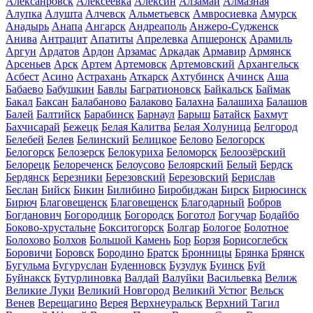
Алексанровск
Алексеевка
Алексин
Алзамай
Алмазная
Алупка
Алушта
Алчевск
Альметьевск
Амвросиевка
Амурск
Анадырь
Анапа
Ангарск
Андреаполь
Анжеро-Судженск
Анива
Антрацит
Апатиты
Апрелевка
Апшеронск
Арамиль
Аргун
Ардатов
Ардон
Арзамас
Аркадак
Армавир
Армянск
Арсеньев
Арск
Артем
Артемовск
Артемовский
Архангельск
Асбест
Асино
Астрахань
Аткарск
Ахтубинск
Ачинск
Аша
Бабаево
Бабушкин
Бавлы
Багратионовск
Байкальск
Баймак
Бакал
Баксан
Балабаново
Балаково
Балахна
Балашиха
Балашов
Балей
Балтийск
Барабинск
Барнаул
Барыш
Батайск
Бахмут
Бахчисарай
Бежецк
Белая Калитва
Белая Холуница
Белгород
Белебей
Белев
Белинский
Белицкое
Белово
Белогорск
Белогорск
Белозерск
Белокуриха
Беломорск
Белоозёрский
Белорецк
Белореченск
Белоусово
Белоярский
Белый
Бердск
Бердянск
Березники
Березовский
Березовский
Берислав
Беслан
Бийск
Бикин
Билибино
Биробиджан
Бирск
Бирюсинск
Бирюч
Благовещенск
Благовещенск
Благодарный
Бобров
Богданович
Богородицк
Богородск
Боготол
Богучар
Бодайбо
Боково-хрустальне
Бокситогорск
Болгар
Бологое
Болотное
Болохово
Болхов
Большой Камень
Бор
Борзя
Борисоглебск
Боровичи
Боровск
Бородино
Братск
Бронницы
Брянка
Брянск
Бугульма
Бугуруслан
Буденновск
Бузулук
Буинск
Буй
Буйнакск
Бутурлиновка
Валдай
Валуйки
Васильевка
Велиж
Великие Луки
Великий Новгород
Великий Устюг
Вельск
Венев
Верещагино
Верея
Верхнеуральск
Верхний Тагил