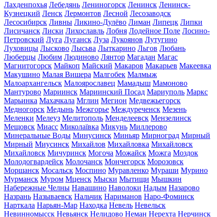
Лахденпохья
Лебедянь
Лениногорск
Ленинск
Ленинск-
Кузнецкий
Ленск
Лермонтов
Лесной
Лесозаводск
Лесосибирск
Ливны
Ликино-Дулёво
Лиман
Липецк
Липки
Лисичанск
Лиски
Лихославль
Лобня
Лодейное Поле
Лосино-
Петровский
Луга
Луганск
Луза
Лукоянов
Лутугино
Луховицы
Лысково
Лысьва
Лыткарино
Льгов
Любань
Люберцы
Любим
Людиново
Лянтор
Магадан
Магас
Магнитогорск
Майкоп
Майский
Макаров
Макарьев
Макеевка
Макушино
Малая Вишера
Малгобек
Малмыж
Малоархангельск
Малоярославец
Мамадыш
Мамоново
Мантурово
Мариинск
Мариинский Посад
Мариуполь
Маркс
Марьинка
Махачкала
Мглин
Мегион
Медвежьегорск
Медногорск
Медынь
Межгорье
Междуреченск
Мезень
Меленки
Мелеуз
Мелитополь
Менделеевск
Мензелинск
Мещовск
Миасс
Миколаївка
Микунь
Миллерово
Минеральные Воды
Минусинск
Миньяр
Мирноград
Мирный
Мирный
Миусинск
Михайлов
Михайловка
Михайловск
Михайловск
Мичуринск
Могоча
Можайск
Можга
Моздок
Молодогвардейск
Молочанск
Мончегорск
Морозовск
Моршанск
Мосальск
Моспино
Муравленко
Мураши
Мурино
Мурманск
Муром
Мценск
Мыски
Мытищи
Мышкин
Набережные Челны
Навашино
Наволоки
Надым
Назарово
Назрань
Называевск
Нальчик
Нариманов
Наро-Фоминск
Нарткала
Нарьян-Мар
Находка
Невель
Невельск
Невинномысск
Невьянск
Нелидово
Неман
Нерехта
Нерчинск