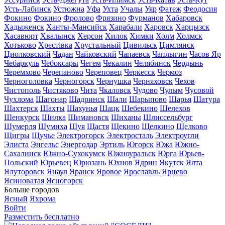
Усть-Лабинск
Устюжна
Уфа
Ухта
Учалы
Уяр
Фатеж
Феодосия
Фокино
Фокино
Фролово
Фрязино
Фурманов
Хабаровск
Хадыженск
Ханты-Мансийск
Харабали
Харовск
Харцызск
Хасавюрт
Хвалынск
Херсон
Хилок
Химки
Холм
Холмск
Хотьково
Хрестівка
Хрустальный
Цивильск
Цимлянск
Циолковский
Чадан
Чайковский
Чапаевск
Чаплыгин
Часов Яр
Чебаркуль
Чебоксары
Чегем
Чекалин
Челябинск
Чердынь
Черемхово
Черепаново
Череповец
Черкесск
Чермоз
Черноголовка
Черногорск
Чернушка
Черняховск
Чехов
Чистополь
Чистяково
Чита
Чкаловск
Чудово
Чулым
Чусовой
Чухлома
Шагонар
Шадринск
Шали
Шарыпово
Шарья
Шатура
Шахтерск
Шахты
Шахунья
Шацк
Шебекино
Шелехов
Шенкурск
Шилка
Шимановск
Шиханы
Шлиссельбург
Шумерля
Шумиха
Шуя
Щастя
Щекино
Щелкино
Щелково
Щигры
Щучье
Электрогорск
Электросталь
Электроугли
Элиста
Энгельс
Энергодар
Эртиль
Югорск
Южа
Южно-
Сахалинск
Южно-Сухокумск
Южноуральск
Юрга
Юрьев-
Польский
Юрьевец
Юрюзань
Юхнов
Ядрин
Якутск
Ялта
Ялуторовск
Янаул
Яранск
Яровое
Ярославль
Ярцево
Ясиноватая
Ясногорск
Больше городов
Ясный
Яхрома
Войти
Разместить бесплатно