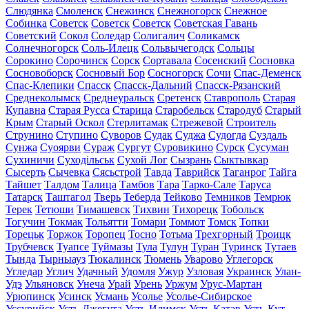
Слюдянка
Смоленск
Снежинск
Снежногорск
Снежное
Собинка
Советск
Советск
Советск
Советская Гавань
Советский
Сокол
Соледар
Солигалич
Соликамск
Солнечногорск
Соль-Илецк
Сольвычегодск
Сольцы
Сорокино
Сорочинск
Сорск
Сортавала
Сосенский
Сосновка
Сосновоборск
Сосновый Бор
Сосногорск
Сочи
Спас-Деменск
Спас-Клепики
Спасск
Спасск-Дальний
Спасск-Рязанский
Среднеколымск
Среднеуральск
Сретенск
Ставрополь
Старая
Купавна
Старая Русса
Старица
Старобельск
Стародуб
Старый
Крым
Старый Оскол
Стерлитамак
Стрежевой
Строитель
Струнино
Ступино
Суворов
Судак
Суджа
Судогда
Суздаль
Сунжа
Суоярви
Сураж
Сургут
Суровикино
Сурск
Сусуман
Сухиничи
Суходільськ
Сухой Лог
Сызрань
Сыктывкар
Сысерть
Сычевка
Сясьстрой
Тавда
Таврийск
Таганрог
Тайга
Тайшет
Талдом
Талица
Тамбов
Тара
Тарко-Сале
Таруса
Татарск
Таштагол
Тверь
Теберда
Тейково
Темников
Темрюк
Терек
Тетюши
Тимашевск
Тихвин
Тихорецк
Тобольск
Тогучин
Токмак
Тольятти
Томари
Томмот
Томск
Топки
Торецьк
Торжок
Торопец
Тосно
Тотьма
Трехгорный
Троицк
Трубчевск
Туапсе
Туймазы
Тула
Тулун
Туран
Туринск
Тутаев
Тында
Тырныауз
Тюкалинск
Тюмень
Уварово
Углегорск
Угледар
Углич
Удачный
Удомля
Ужур
Узловая
Украинск
Улан-
Удэ
Ульяновск
Унеча
Урай
Урень
Уржум
Урус-Мартан
Урюпинск
Усинск
Усмань
Усолье
Усолье-Сибирское
Уссурийск
Усть-Джегута
Усть-Илимск
Усть-Катав
Усть-Кут