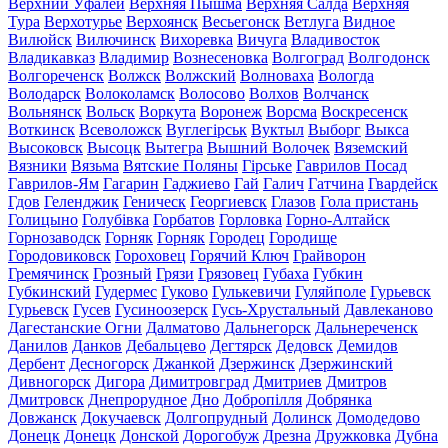
Верхний Уфалей
Верхняя Пышма
Верхняя Салда
Верхняя
Тура
Верхотурье
Верхоянск
Весьегонск
Ветлуга
Видное
Вилюйск
Вилючинск
Вихоревка
Вичуга
Владивосток
Владикавказ
Владимир
Вознесеновка
Волгоград
Волгодонск
Волгореченск
Волжск
Волжский
Волноваха
Вологда
Володарск
Волоколамск
Волосово
Волхов
Волчанск
Вольнянск
Вольск
Воркута
Воронеж
Ворсма
Воскресенск
Воткинск
Всеволожск
Вуглегірськ
Вуктыл
Выборг
Выкса
Высоковск
Высоцк
Вытегра
Вышний Волочек
Вяземский
Вязники
Вязьма
Вятские Поляны
Гірське
Гаврилов Посад
Гаврилов-Ям
Гагарин
Гаджиево
Гай
Галич
Гатчина
Гвардейск
Гдов
Геленджик
Геническ
Георгиевск
Глазов
Гола пристань
Голицыно
Голубівка
Горбатов
Горловка
Горно-Алтайск
Горнозаводск
Горняк
Горняк
Городец
Городище
Городовиковск
Гороховец
Горячий Ключ
Грайворон
Гремячинск
Грозный
Грязи
Грязовец
Губаха
Губкин
Губкинский
Гудермес
Гуково
Гулькевичи
Гуляйполе
Гурьевск
Гурьевск
Гусев
Гусиноозерск
Гусь-Хрустальный
Давлеканово
Дагестанские Огни
Далматово
Дальнегорск
Дальнереченск
Данилов
Данков
Дебальцево
Дегтярск
Дедовск
Демидов
Дербент
Десногорск
Джанкой
Дзержинск
Дзержинский
Дивногорск
Дигора
Димитровград
Дмитриев
Дмитров
Дмитровск
Днепрорудное
Дно
Добропілля
Добрянка
Довжанск
Докучаевск
Долгопрудный
Долинск
Домодедово
Донецк
Донецк
Донской
Дорогобуж
Дрезна
Дружковка
Дубна