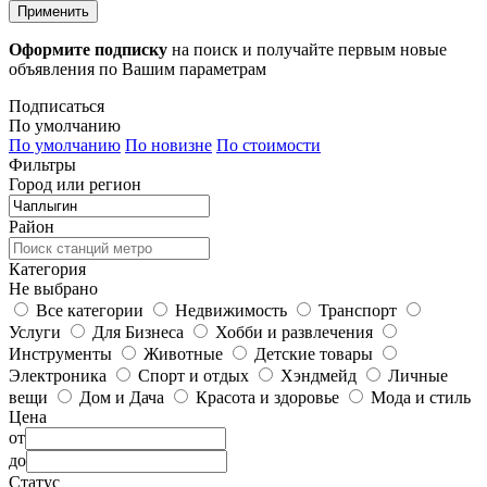
Применить
Оформите подписку
на поиск и получайте первым новые
объявления по Вашим параметрам
Подписаться
По умолчанию
По умолчанию
По новизне
По стоимости
Фильтры
Город или регион
Район
Категория
Не выбрано
Все категории
Недвижимость
Транспорт
Услуги
Для Бизнеса
Хобби и развлечения
Инструменты
Животные
Детские товары
Электроника
Спорт и отдых
Хэндмейд
Личные
вещи
Дом и Дача
Красота и здоровье
Мода и стиль
Цена
от
до
Статус