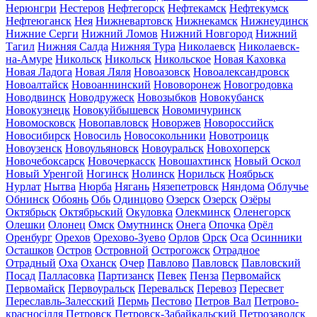
Нерюнгри
Нестеров
Нефтегорск
Нефтекамск
Нефтекумск
Нефтеюганск
Нея
Нижневартовск
Нижнекамск
Нижнеудинск
Нижние Серги
Нижний Ломов
Нижний Новгород
Нижний
Тагил
Нижняя Салда
Нижняя Тура
Николаевск
Николаевск-
на-Амуре
Никольск
Никольск
Никольское
Новая Каховка
Новая Ладога
Новая Ляля
Новоазовск
Новоалександровск
Новоалтайск
Новоаннинский
Нововоронеж
Новогродовка
Новодвинск
Новодружеск
Новозыбков
Новокубанск
Новокузнецк
Новокуйбышевск
Новомичуринск
Новомосковск
Новопавловск
Новоржев
Новороссийск
Новосибирск
Новосиль
Новосокольники
Новотроицк
Новоузенск
Новоульяновск
Новоуральск
Новохоперск
Новочебоксарск
Новочеркасск
Новошахтинск
Новый Оскол
Новый Уренгой
Ногинск
Нолинск
Норильск
Ноябрьск
Нурлат
Нытва
Нюрба
Нягань
Нязепетровск
Няндома
Облучье
Обнинск
Обоянь
Обь
Одинцово
Озерск
Озерск
Озёры
Октябрьск
Октябрьский
Окуловка
Олекминск
Оленегорск
Олешки
Олонец
Омск
Омутнинск
Онега
Опочка
Орёл
Оренбург
Орехов
Орехово-Зуево
Орлов
Орск
Оса
Осинники
Осташков
Остров
Островной
Острогожск
Отрадное
Отрадный
Оха
Оханск
Очер
Павлово
Павловск
Павловский
Посад
Палласовка
Партизанск
Певек
Пенза
Первомайск
Первомайск
Первоуральск
Перевальск
Перевоз
Пересвет
Переславль-Залесский
Пермь
Пестово
Петров Вал
Петрово-
красносілля
Петровск
Петровск-Забайкальский
Петрозаводск