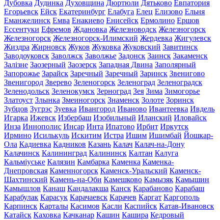
Дубовка
Дудинка
Духовщина
Дюртюли
Дятьково
Евпатория
Егорьевск
Ейск
Екатеринбург
Елабуга
Елец
Елизово
Ельня
Еманжелинск
Емва
Енакиево
Енисейск
Ермолино
Ершов
Ессентуки
Ефремов
Ждановка
Железноводск
Железногорск
Железногорск
Железногорск-Илимский
Жердевка
Жигулевск
Жиздра
Жирновск
Жуков
Жуковка
Жуковский
Завитинск
Заводоуковск
Заволжск
Заволжье
Задонск
Заинск
Закаменск
Залізне
Заозерный
Заозерск
Западная Двина
Заполярный
Запорожье
Зарайск
Заречный
Заречный
Заринск
Звенигово
Звенигород
Зверево
Зеленогорск
Зеленоград
Зеленоградск
Зеленодольск
Зеленокумск
Зерноград
Зея
Зима
Зимогорье
Златоуст
Злынка
Змеиногорск
Знаменск
Золоте
Зоринск
Зубцов
Зугрэс
Зуевка
Ивангород
Иваново
Ивантеевка
Ивдель
Игарка
Ижевск
Избербаш
Изобильный
Иланский
Иловайск
Инза
Иннополис
Инсар
Инта
Ипатово
Ирбит
Иркутск
Ирмино
Исилькуль
Искитим
Истра
Ишим
Ишимбай
Йошкар-
Ола
Кадиевка
Кадников
Казань
Калач
Калач-на-Дону
Калачинск
Калининград
Калининск
Калтан
Калуга
Кальміуське
Калязин
Камбарка
Каменка
Каменка-
Днепровская
Каменногорск
Каменск-Уральский
Каменск-
Шахтинский
Камень-на-Оби
Камешково
Камызяк
Камышин
Камышлов
Канаш
Кандалакша
Канск
Карабаново
Карабаш
Карабулак
Карасук
Карачаевск
Карачев
Каргат
Каргополь
Карпинск
Карталы
Касимов
Касли
Каспийск
Катав-Ивановск
Катайск
Каховка
Качканар
Кашин
Кашира
Кедровый