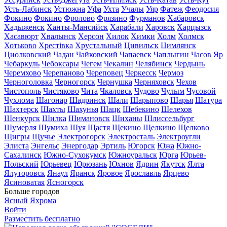
Усть-Лабинск
Устюжна
Уфа
Ухта
Учалы
Уяр
Фатеж
Феодосия
Фокино
Фокино
Фролово
Фрязино
Фурманов
Хабаровск
Хадыженск
Ханты-Мансийск
Харабали
Харовск
Харцызск
Хасавюрт
Хвалынск
Херсон
Хилок
Химки
Холм
Холмск
Хотьково
Хрестівка
Хрустальный
Цивильск
Цимлянск
Циолковский
Чадан
Чайковский
Чапаевск
Чаплыгин
Часов Яр
Чебаркуль
Чебоксары
Чегем
Чекалин
Челябинск
Чердынь
Черемхово
Черепаново
Череповец
Черкесск
Чермоз
Черноголовка
Черногорск
Чернушка
Черняховск
Чехов
Чистополь
Чистяково
Чита
Чкаловск
Чудово
Чулым
Чусовой
Чухлома
Шагонар
Шадринск
Шали
Шарыпово
Шарья
Шатура
Шахтерск
Шахты
Шахунья
Шацк
Шебекино
Шелехов
Шенкурск
Шилка
Шимановск
Шиханы
Шлиссельбург
Шумерля
Шумиха
Шуя
Щастя
Щекино
Щелкино
Щелково
Щигры
Щучье
Электрогорск
Электросталь
Электроугли
Элиста
Энгельс
Энергодар
Эртиль
Югорск
Южа
Южно-
Сахалинск
Южно-Сухокумск
Южноуральск
Юрга
Юрьев-
Польский
Юрьевец
Юрюзань
Юхнов
Ядрин
Якутск
Ялта
Ялуторовск
Янаул
Яранск
Яровое
Ярославль
Ярцево
Ясиноватая
Ясногорск
Больше городов
Ясный
Яхрома
Войти
Разместить бесплатно