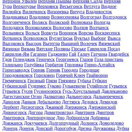
Верхний Уфалей
Верхняя Пышма
Верхняя Салда
Верхняя
Тура
Верхотурье
Верхоянск
Весьегонск
Ветлуга
Видное
Вилюйск
Вилючинск
Вихоревка
Вичуга
Владивосток
Владикавказ
Владимир
Вознесеновка
Волгоград
Волгодонск
Волгореченск
Волжск
Волжский
Волноваха
Вологда
Володарск
Волоколамск
Волосово
Волхов
Волчанск
Вольнянск
Вольск
Воркута
Воронеж
Ворсма
Воскресенск
Воткинск
Всеволожск
Вуглегірськ
Вуктыл
Выборг
Выкса
Высоковск
Высоцк
Вытегра
Вышний Волочек
Вяземский
Вязники
Вязьма
Вятские Поляны
Гірське
Гаврилов Посад
Гаврилов-Ям
Гагарин
Гаджиево
Гай
Галич
Гатчина
Гвардейск
Гдов
Геленджик
Геническ
Георгиевск
Глазов
Гола пристань
Голицыно
Голубівка
Горбатов
Горловка
Горно-Алтайск
Горнозаводск
Горняк
Горняк
Городец
Городище
Городовиковск
Гороховец
Горячий Ключ
Грайворон
Гремячинск
Грозный
Грязи
Грязовец
Губаха
Губкин
Губкинский
Гудермес
Гуково
Гулькевичи
Гуляйполе
Гурьевск
Гурьевск
Гусев
Гусиноозерск
Гусь-Хрустальный
Давлеканово
Дагестанские Огни
Далматово
Дальнегорск
Дальнереченск
Данилов
Данков
Дебальцево
Дегтярск
Дедовск
Демидов
Дербент
Десногорск
Джанкой
Дзержинск
Дзержинский
Дивногорск
Дигора
Димитровград
Дмитриев
Дмитров
Дмитровск
Днепрорудное
Дно
Добропілля
Добрянка
Довжанск
Докучаевск
Долгопрудный
Долинск
Домодедово
Донецк
Донецк
Донской
Дорогобуж
Дрезна
Дружковка
Дубна