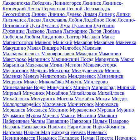
Лахденпохья
Лебедянь
Лениногорск
Ленинск
Ленинск-
Кузнецкий
Ленск
Лермонтов
Лесной
Лесозаводск
Лесосибирск
Ливны
Ликино-Дулёво
Лиман
Липецк
Липки
Лисичанск
Лиски
Лихославль
Лобня
Лодейное Поле
Лосино-
Петровский
Луга
Луганск
Луза
Лукоянов
Лутугино
Луховицы
Лысково
Лысьва
Лыткарино
Льгов
Любань
Люберцы
Любим
Людиново
Лянтор
Магадан
Магас
Магнитогорск
Майкоп
Майский
Макаров
Макарьев
Макеевка
Макушино
Малая Вишера
Малгобек
Малмыж
Малоархангельск
Малоярославец
Мамадыш
Мамоново
Мантурово
Мариинск
Мариинский Посад
Мариуполь
Маркс
Марьинка
Махачкала
Мглин
Мегион
Медвежьегорск
Медногорск
Медынь
Межгорье
Междуреченск
Мезень
Меленки
Мелеуз
Мелитополь
Менделеевск
Мензелинск
Мещовск
Миасс
Миколаївка
Микунь
Миллерово
Минеральные Воды
Минусинск
Миньяр
Мирноград
Мирный
Мирный
Миусинск
Михайлов
Михайловка
Михайловск
Михайловск
Мичуринск
Могоча
Можайск
Можга
Моздок
Молодогвардейск
Молочанск
Мончегорск
Морозовск
Моршанск
Мосальск
Моспино
Муравленко
Мураши
Мурино
Мурманск
Муром
Мценск
Мыски
Мытищи
Мышкин
Набережные Челны
Навашино
Наволоки
Надым
Назарово
Назрань
Называевск
Нальчик
Нариманов
Наро-Фоминск
Нарткала
Нарьян-Мар
Находка
Невель
Невельск
Невинномысск
Невьянск
Нелидово
Неман
Нерехта
Нерчинск