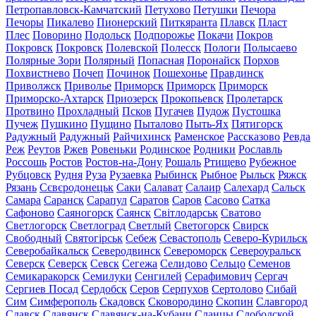
Петропавловск-Камчатский
Петухово
Петушки
Печора
Печоры
Пикалево
Пионерский
Питкяранта
Плавск
Пласт
Плес
Поворино
Подольск
Подпорожье
Покачи
Покров
Покровск
Покровск
Полевской
Полесск
Пологи
Полысаево
Полярные Зори
Полярный
Попасная
Поронайск
Порхов
Похвистнево
Почеп
Починок
Пошехонье
Правдинск
Приволжск
Приволье
Приморск
Приморск
Приморск
Приморско-Ахтарск
Приозерск
Прокопьевск
Пролетарск
Протвино
Прохладный
Псков
Пугачев
Пудож
Пустошка
Пучеж
Пушкино
Пущино
Пыталово
Пыть-Ях
Пятигорск
Радужный
Радужный
Райчихинск
Раменское
Рассказово
Ревда
Реж
Реутов
Ржев
Ровеньки
Родинское
Родники
Рославль
Россошь
Ростов
Ростов-на-Дону
Рошаль
Ртищево
Рубежное
Рубцовск
Рудня
Руза
Рузаевка
Рыбинск
Рыбное
Рыльск
Ряжск
Рязань
Сєвєродонецьк
Саки
Салават
Салаир
Салехард
Сальск
Самара
Саранск
Сарапул
Саратов
Саров
Сасово
Сатка
Сафоново
Саяногорск
Саянск
Світлодарськ
Сватово
Светлогорск
Светлоград
Светлый
Светогорск
Свирск
Свободный
Святогірськ
Себеж
Севастополь
Северо-Курильск
Северобайкальск
Северодвинск
Североморск
Североуральск
Северск
Северск
Севск
Сегежа
Селидово
Сельцо
Семенов
Семикаракорск
Семилуки
Сенгилей
Серафимович
Сергач
Сергиев Посад
Сердобск
Серов
Серпухов
Сертолово
Сибай
Сим
Симферополь
Скадовск
Сковородино
Скопин
Славгород
Славск
Славянск
Славянск-на-Кубани
Сланцы
Слободской