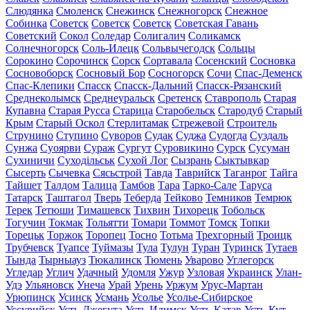
Слюдянка
Смоленск
Снежинск
Снежногорск
Снежное
Собинка
Советск
Советск
Советск
Советская Гавань
Советский
Сокол
Соледар
Солигалич
Соликамск
Солнечногорск
Соль-Илецк
Сольвычегодск
Сольцы
Сорокино
Сорочинск
Сорск
Сортавала
Сосенский
Сосновка
Сосновоборск
Сосновый Бор
Сосногорск
Сочи
Спас-Деменск
Спас-Клепики
Спасск
Спасск-Дальний
Спасск-Рязанский
Среднеколымск
Среднеуральск
Сретенск
Ставрополь
Старая
Купавна
Старая Русса
Старица
Старобельск
Стародуб
Старый
Крым
Старый Оскол
Стерлитамак
Стрежевой
Строитель
Струнино
Ступино
Суворов
Судак
Суджа
Судогда
Суздаль
Сунжа
Суоярви
Сураж
Сургут
Суровикино
Сурск
Сусуман
Сухиничи
Суходільськ
Сухой Лог
Сызрань
Сыктывкар
Сысерть
Сычевка
Сясьстрой
Тавда
Таврийск
Таганрог
Тайга
Тайшет
Талдом
Талица
Тамбов
Тара
Тарко-Сале
Таруса
Татарск
Таштагол
Тверь
Теберда
Тейково
Темников
Темрюк
Терек
Тетюши
Тимашевск
Тихвин
Тихорецк
Тобольск
Тогучин
Токмак
Тольятти
Томари
Томмот
Томск
Топки
Торецьк
Торжок
Торопец
Тосно
Тотьма
Трехгорный
Троицк
Трубчевск
Туапсе
Туймазы
Тула
Тулун
Туран
Туринск
Тутаев
Тында
Тырныауз
Тюкалинск
Тюмень
Уварово
Углегорск
Угледар
Углич
Удачный
Удомля
Ужур
Узловая
Украинск
Улан-
Удэ
Ульяновск
Унеча
Урай
Урень
Уржум
Урус-Мартан
Урюпинск
Усинск
Усмань
Усолье
Усолье-Сибирское
Уссурийск
Усть-Джегута
Усть-Илимск
Усть-Катав
Усть-Кут