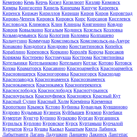
Кемерово
Кемь
Керчь
Кизел
Кизилюрт
Кизляр
Кимовск
Кимры
Кингисепп
Кинель
Кинешма
Кипуче
Киреевск
Киренск
Киржач
Кириллов
Кириши
Киров
Киров
Кировград
Кирово-Чепецк
Кировск
Кировск
Кирс
Кирсанов
Киселевск
Кисловодск
Климовск
Клин
Клинцы
Княгинино
Ковдор
Ковров
Ковылкино
Когалым
Кодинск
Козельск
Козловка
Козьмодемьянск
Кола
Кологрив
Коломна
Колпашево
Кольчугино
Коммунар
Комсомольск
Комсомольск-на-Амуре
Конаково
Кондопога
Кондрово
Константиновск
Копейск
Кораблино
Кореновск
Коркино
Королёв
Короча
Корсаков
Коряжма
Костерево
Костомукша
Кострома
Костянтинівка
Котельники
Котельниково
Котельнич
Котлас
Котово
Котовск
Кохма
Краматорск
Красавино
Красноармейск
Красноармейск
Красновишерск
Красногоровка
Красногорск
Краснодар
Краснозаводск
Краснознаменск
Краснознаменск
Краснокаменск
Краснокамск
Красноперекопск
Краснослободск
Краснослободск
Краснотурьинск
Красноуральск
Красноуфимск
Красноярск
Красный Кут
Красный Сулин
Красный Холм
Кремінна
Кременки
Кропоткин
Крымск
Кстово
Кубинка
Кувандык
Кувшиново
Кудрово
Кудымкар
Кузнецк
Куйбышев
Кукмор
Кулебаки
Кумертау
Кунгур
Купино
Курахово
Курган
Курганинск
Курильск
Курлово
Куровское
Курск
Куртамыш
Курчалой
Курчатов
Куса
Кушва
Кызыл
Кыштым
Кяхта
Лабинск
Лабытнанги
Лагань
Ладушкин
Лаишево
Лакинск
Лангепас