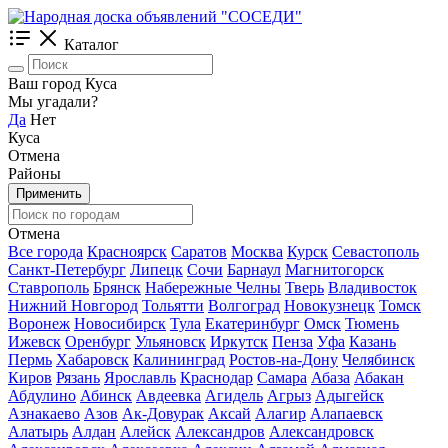
Каталог
Ваш город Куса
Мы угадали?
Да
Нет
Куса
Отмена
Районы
Применить
Отмена
Все города
Красноярск
Саратов
Москва
Курск
Севастополь
Санкт-Петербург
Липецк
Сочи
Барнаул
Магнитогорск
Ставрополь
Брянск
Набережные Челны
Тверь
Владивосток
Нижний Новгород
Тольятти
Волгоград
Новокузнецк
Томск
Воронеж
Новосибирск
Тула
Екатеринбург
Омск
Тюмень
Ижевск
Оренбург
Ульяновск
Иркутск
Пенза
Уфа
Казань
Пермь
Хабаровск
Калининград
Ростов-на-Дону
Челябинск
Киров
Рязань
Ярославль
Краснодар
Самара
Абаза
Абакан
Абдулино
Абинск
Авдеевка
Агидель
Агрыз
Адыгейск
Азнакаево
Азов
Ак-Довурак
Аксай
Алагир
Алапаевск
Алатырь
Алдан
Алейск
Александров
Александровск