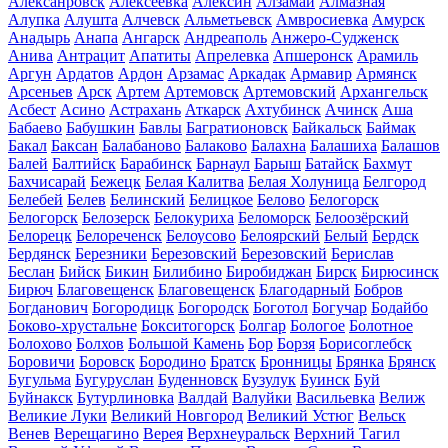
Алексанровск
Алексеевка
Алексин
Алзамай
Алмазная
Алупка
Алушта
Алчевск
Альметьевск
Амвросиевка
Амурск
Анадырь
Анапа
Ангарск
Андреаполь
Анжеро-Судженск
Анива
Антрацит
Апатиты
Апрелевка
Апшеронск
Арамиль
Аргун
Ардатов
Ардон
Арзамас
Аркадак
Армавир
Армянск
Арсеньев
Арск
Артем
Артемовск
Артемовский
Архангельск
Асбест
Асино
Астрахань
Аткарск
Ахтубинск
Ачинск
Аша
Бабаево
Бабушкин
Бавлы
Багратионовск
Байкальск
Баймак
Бакал
Баксан
Балабаново
Балаково
Балахна
Балашиха
Балашов
Балей
Балтийск
Барабинск
Барнаул
Барыш
Батайск
Бахмут
Бахчисарай
Бежецк
Белая Калитва
Белая Холуница
Белгород
Белебей
Белев
Белинский
Белицкое
Белово
Белогорск
Белогорск
Белозерск
Белокуриха
Беломорск
Белоозёрский
Белорецк
Белореченск
Белоусово
Белоярский
Белый
Бердск
Бердянск
Березники
Березовский
Березовский
Берислав
Беслан
Бийск
Бикин
Билибино
Биробиджан
Бирск
Бирюсинск
Бирюч
Благовещенск
Благовещенск
Благодарный
Бобров
Богданович
Богородицк
Богородск
Боготол
Богучар
Бодайбо
Боково-хрустальне
Бокситогорск
Болгар
Бологое
Болотное
Болохово
Болхов
Большой Камень
Бор
Борзя
Борисоглебск
Боровичи
Боровск
Бородино
Братск
Бронницы
Брянка
Брянск
Бугульма
Бугуруслан
Буденновск
Бузулук
Буинск
Буй
Буйнакск
Бутурлиновка
Валдай
Валуйки
Васильевка
Велиж
Великие Луки
Великий Новгород
Великий Устюг
Вельск
Венев
Верещагино
Верея
Верхнеуральск
Верхний Тагил