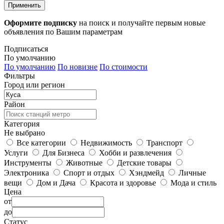
Применить
Оформите подписку
на поиск и получайте первым новые
объявления по Вашим параметрам
Подписаться
По умолчанию
По умолчанию
По новизне
По стоимости
Фильтры
Город или регион
Район
Категория
Не выбрано
Все категории
Недвижимость
Транспорт
Услуги
Для Бизнеса
Хобби и развлечения
Инструменты
Животные
Детские товары
Электроника
Спорт и отдых
Хэндмейд
Личные
вещи
Дом и Дача
Красота и здоровье
Мода и стиль
Цена
от
до
Статус