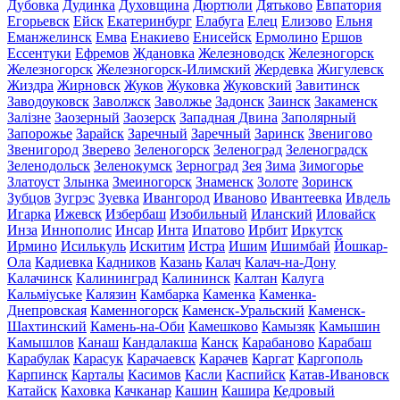
Дубовка
Дудинка
Духовщина
Дюртюли
Дятьково
Евпатория
Егорьевск
Ейск
Екатеринбург
Елабуга
Елец
Елизово
Ельня
Еманжелинск
Емва
Енакиево
Енисейск
Ермолино
Ершов
Ессентуки
Ефремов
Ждановка
Железноводск
Железногорск
Железногорск
Железногорск-Илимский
Жердевка
Жигулевск
Жиздра
Жирновск
Жуков
Жуковка
Жуковский
Завитинск
Заводоуковск
Заволжск
Заволжье
Задонск
Заинск
Закаменск
Залізне
Заозерный
Заозерск
Западная Двина
Заполярный
Запорожье
Зарайск
Заречный
Заречный
Заринск
Звенигово
Звенигород
Зверево
Зеленогорск
Зеленоград
Зеленоградск
Зеленодольск
Зеленокумск
Зерноград
Зея
Зима
Зимогорье
Златоуст
Злынка
Змеиногорск
Знаменск
Золоте
Зоринск
Зубцов
Зугрэс
Зуевка
Ивангород
Иваново
Ивантеевка
Ивдель
Игарка
Ижевск
Избербаш
Изобильный
Иланский
Иловайск
Инза
Иннополис
Инсар
Инта
Ипатово
Ирбит
Иркутск
Ирмино
Исилькуль
Искитим
Истра
Ишим
Ишимбай
Йошкар-
Ола
Кадиевка
Кадников
Казань
Калач
Калач-на-Дону
Калачинск
Калининград
Калининск
Калтан
Калуга
Кальміуське
Калязин
Камбарка
Каменка
Каменка-
Днепровская
Каменногорск
Каменск-Уральский
Каменск-
Шахтинский
Камень-на-Оби
Камешково
Камызяк
Камышин
Камышлов
Канаш
Кандалакша
Канск
Карабаново
Карабаш
Карабулак
Карасук
Карачаевск
Карачев
Каргат
Каргополь
Карпинск
Карталы
Касимов
Касли
Каспийск
Катав-Ивановск
Катайск
Каховка
Качканар
Кашин
Кашира
Кедровый