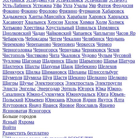
Усть-Лабинск
Устюжна
Уфа
Ухта
Учалы
Уяр
Фатеж
Феодосия
Фокино
Фокино
Фролово
Фрязино
Фурманов
Хабаровск
Хадыженск
Ханты-Мансийск
Харабали
Харовск
Харцызск
Хасавюрт
Хвалынск
Херсон
Хилок
Химки
Холм
Холмск
Хотьково
Хрестівка
Хрустальный
Цивильск
Цимлянск
Циолковский
Чадан
Чайковский
Чапаевск
Чаплыгин
Часов Яр
Чебаркуль
Чебоксары
Чегем
Чекалин
Челябинск
Чердынь
Черемхово
Черепаново
Череповец
Черкесск
Чермоз
Черноголовка
Черногорск
Чернушка
Черняховск
Чехов
Чистополь
Чистяково
Чита
Чкаловск
Чудово
Чулым
Чусовой
Чухлома
Шагонар
Шадринск
Шали
Шарыпово
Шарья
Шатура
Шахтерск
Шахты
Шахунья
Шацк
Шебекино
Шелехов
Шенкурск
Шилка
Шимановск
Шиханы
Шлиссельбург
Шумерля
Шумиха
Шуя
Щастя
Щекино
Щелкино
Щелково
Щигры
Щучье
Электрогорск
Электросталь
Электроугли
Элиста
Энгельс
Энергодар
Эртиль
Югорск
Южа
Южно-
Сахалинск
Южно-Сухокумск
Южноуральск
Юрга
Юрьев-
Польский
Юрьевец
Юрюзань
Юхнов
Ядрин
Якутск
Ялта
Ялуторовск
Янаул
Яранск
Яровое
Ярославль
Ярцево
Ясиноватая
Ясногорск
Больше городов
Ясный
Яхрома
Войти
Разместить бесплатно