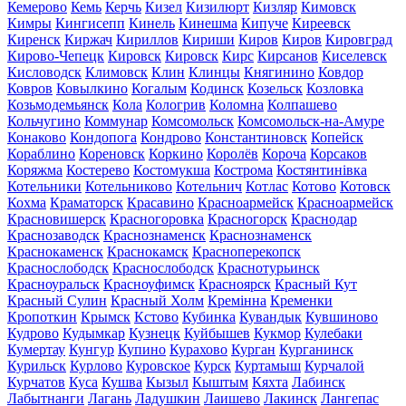
Кемерово
Кемь
Керчь
Кизел
Кизилюрт
Кизляр
Кимовск
Кимры
Кингисепп
Кинель
Кинешма
Кипуче
Киреевск
Киренск
Киржач
Кириллов
Кириши
Киров
Киров
Кировград
Кирово-Чепецк
Кировск
Кировск
Кирс
Кирсанов
Киселевск
Кисловодск
Климовск
Клин
Клинцы
Княгинино
Ковдор
Ковров
Ковылкино
Когалым
Кодинск
Козельск
Козловка
Козьмодемьянск
Кола
Кологрив
Коломна
Колпашево
Кольчугино
Коммунар
Комсомольск
Комсомольск-на-Амуре
Конаково
Кондопога
Кондрово
Константиновск
Копейск
Кораблино
Кореновск
Коркино
Королёв
Короча
Корсаков
Коряжма
Костерево
Костомукша
Кострома
Костянтинівка
Котельники
Котельниково
Котельнич
Котлас
Котово
Котовск
Кохма
Краматорск
Красавино
Красноармейск
Красноармейск
Красновишерск
Красногоровка
Красногорск
Краснодар
Краснозаводск
Краснознаменск
Краснознаменск
Краснокаменск
Краснокамск
Красноперекопск
Краснослободск
Краснослободск
Краснотурьинск
Красноуральск
Красноуфимск
Красноярск
Красный Кут
Красный Сулин
Красный Холм
Кремінна
Кременки
Кропоткин
Крымск
Кстово
Кубинка
Кувандык
Кувшиново
Кудрово
Кудымкар
Кузнецк
Куйбышев
Кукмор
Кулебаки
Кумертау
Кунгур
Купино
Курахово
Курган
Курганинск
Курильск
Курлово
Куровское
Курск
Куртамыш
Курчалой
Курчатов
Куса
Кушва
Кызыл
Кыштым
Кяхта
Лабинск
Лабытнанги
Лагань
Ладушкин
Лаишево
Лакинск
Лангепас