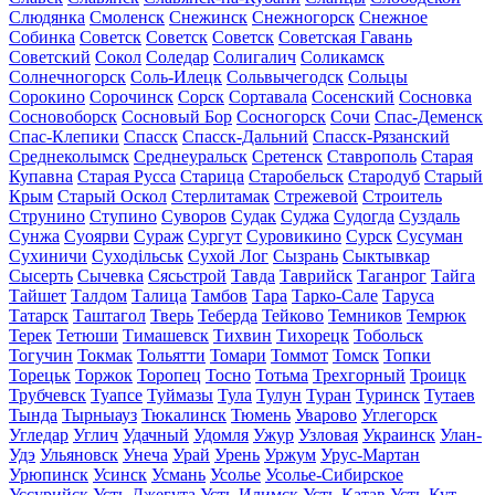
Слюдянка
Смоленск
Снежинск
Снежногорск
Снежное
Собинка
Советск
Советск
Советск
Советская Гавань
Советский
Сокол
Соледар
Солигалич
Соликамск
Солнечногорск
Соль-Илецк
Сольвычегодск
Сольцы
Сорокино
Сорочинск
Сорск
Сортавала
Сосенский
Сосновка
Сосновоборск
Сосновый Бор
Сосногорск
Сочи
Спас-Деменск
Спас-Клепики
Спасск
Спасск-Дальний
Спасск-Рязанский
Среднеколымск
Среднеуральск
Сретенск
Ставрополь
Старая
Купавна
Старая Русса
Старица
Старобельск
Стародуб
Старый
Крым
Старый Оскол
Стерлитамак
Стрежевой
Строитель
Струнино
Ступино
Суворов
Судак
Суджа
Судогда
Суздаль
Сунжа
Суоярви
Сураж
Сургут
Суровикино
Сурск
Сусуман
Сухиничи
Суходільськ
Сухой Лог
Сызрань
Сыктывкар
Сысерть
Сычевка
Сясьстрой
Тавда
Таврийск
Таганрог
Тайга
Тайшет
Талдом
Талица
Тамбов
Тара
Тарко-Сале
Таруса
Татарск
Таштагол
Тверь
Теберда
Тейково
Темников
Темрюк
Терек
Тетюши
Тимашевск
Тихвин
Тихорецк
Тобольск
Тогучин
Токмак
Тольятти
Томари
Томмот
Томск
Топки
Торецьк
Торжок
Торопец
Тосно
Тотьма
Трехгорный
Троицк
Трубчевск
Туапсе
Туймазы
Тула
Тулун
Туран
Туринск
Тутаев
Тында
Тырныауз
Тюкалинск
Тюмень
Уварово
Углегорск
Угледар
Углич
Удачный
Удомля
Ужур
Узловая
Украинск
Улан-
Удэ
Ульяновск
Унеча
Урай
Урень
Уржум
Урус-Мартан
Урюпинск
Усинск
Усмань
Усолье
Усолье-Сибирское
Уссурийск
Усть-Джегута
Усть-Илимск
Усть-Катав
Усть-Кут