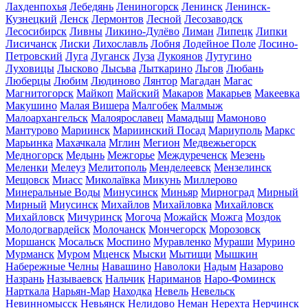
Лахденпохья
Лебедянь
Лениногорск
Ленинск
Ленинск-
Кузнецкий
Ленск
Лермонтов
Лесной
Лесозаводск
Лесосибирск
Ливны
Ликино-Дулёво
Лиман
Липецк
Липки
Лисичанск
Лиски
Лихославль
Лобня
Лодейное Поле
Лосино-
Петровский
Луга
Луганск
Луза
Лукоянов
Лутугино
Луховицы
Лысково
Лысьва
Лыткарино
Льгов
Любань
Люберцы
Любим
Людиново
Лянтор
Магадан
Магас
Магнитогорск
Майкоп
Майский
Макаров
Макарьев
Макеевка
Макушино
Малая Вишера
Малгобек
Малмыж
Малоархангельск
Малоярославец
Мамадыш
Мамоново
Мантурово
Мариинск
Мариинский Посад
Мариуполь
Маркс
Марьинка
Махачкала
Мглин
Мегион
Медвежьегорск
Медногорск
Медынь
Межгорье
Междуреченск
Мезень
Меленки
Мелеуз
Мелитополь
Менделеевск
Мензелинск
Мещовск
Миасс
Миколаївка
Микунь
Миллерово
Минеральные Воды
Минусинск
Миньяр
Мирноград
Мирный
Мирный
Миусинск
Михайлов
Михайловка
Михайловск
Михайловск
Мичуринск
Могоча
Можайск
Можга
Моздок
Молодогвардейск
Молочанск
Мончегорск
Морозовск
Моршанск
Мосальск
Моспино
Муравленко
Мураши
Мурино
Мурманск
Муром
Мценск
Мыски
Мытищи
Мышкин
Набережные Челны
Навашино
Наволоки
Надым
Назарово
Назрань
Называевск
Нальчик
Нариманов
Наро-Фоминск
Нарткала
Нарьян-Мар
Находка
Невель
Невельск
Невинномысск
Невьянск
Нелидово
Неман
Нерехта
Нерчинск