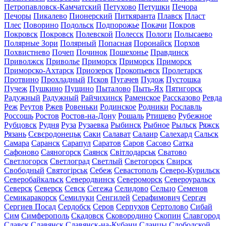
Петропавловск-Камчатский
Петухово
Петушки
Печора
Печоры
Пикалево
Пионерский
Питкяранта
Плавск
Пласт
Плес
Поворино
Подольск
Подпорожье
Покачи
Покров
Покровск
Покровск
Полевской
Полесск
Пологи
Полысаево
Полярные Зори
Полярный
Попасная
Поронайск
Порхов
Похвистнево
Почеп
Починок
Пошехонье
Правдинск
Приволжск
Приволье
Приморск
Приморск
Приморск
Приморско-Ахтарск
Приозерск
Прокопьевск
Пролетарск
Протвино
Прохладный
Псков
Пугачев
Пудож
Пустошка
Пучеж
Пушкино
Пущино
Пыталово
Пыть-Ях
Пятигорск
Радужный
Радужный
Райчихинск
Раменское
Рассказово
Ревда
Реж
Реутов
Ржев
Ровеньки
Родинское
Родники
Рославль
Россошь
Ростов
Ростов-на-Дону
Рошаль
Ртищево
Рубежное
Рубцовск
Рудня
Руза
Рузаевка
Рыбинск
Рыбное
Рыльск
Ряжск
Рязань
Сєвєродонецьк
Саки
Салават
Салаир
Салехард
Сальск
Самара
Саранск
Сарапул
Саратов
Саров
Сасово
Сатка
Сафоново
Саяногорск
Саянск
Світлодарськ
Сватово
Светлогорск
Светлоград
Светлый
Светогорск
Свирск
Свободный
Святогірськ
Себеж
Севастополь
Северо-Курильск
Северобайкальск
Северодвинск
Североморск
Североуральск
Северск
Северск
Севск
Сегежа
Селидово
Сельцо
Семенов
Семикаракорск
Семилуки
Сенгилей
Серафимович
Сергач
Сергиев Посад
Сердобск
Серов
Серпухов
Сертолово
Сибай
Сим
Симферополь
Скадовск
Сковородино
Скопин
Славгород
Славск
Славянск
Славянск-на-Кубани
Сланцы
Слободской