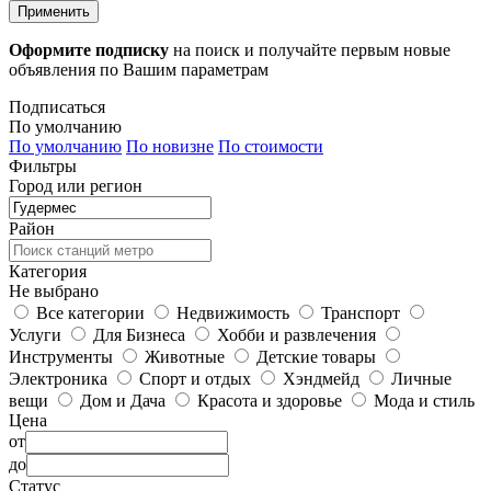
Применить
Оформите подписку
на поиск и получайте первым новые
объявления по Вашим параметрам
Подписаться
По умолчанию
По умолчанию
По новизне
По стоимости
Фильтры
Город или регион
Район
Категория
Не выбрано
Все категории
Недвижимость
Транспорт
Услуги
Для Бизнеса
Хобби и развлечения
Инструменты
Животные
Детские товары
Электроника
Спорт и отдых
Хэндмейд
Личные
вещи
Дом и Дача
Красота и здоровье
Мода и стиль
Цена
от
до
Статус