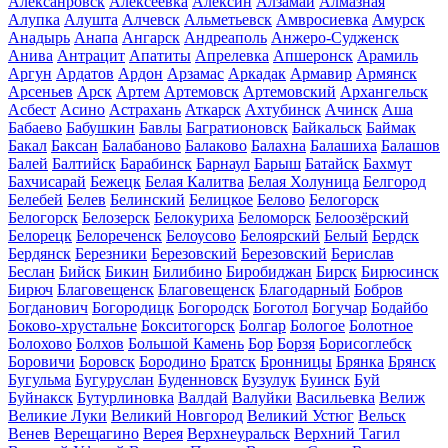
Алексанровск
Алексеевка
Алексин
Алзамай
Алмазная
Алупка
Алушта
Алчевск
Альметьевск
Амвросиевка
Амурск
Анадырь
Анапа
Ангарск
Андреаполь
Анжеро-Судженск
Анива
Антрацит
Апатиты
Апрелевка
Апшеронск
Арамиль
Аргун
Ардатов
Ардон
Арзамас
Аркадак
Армавир
Армянск
Арсеньев
Арск
Артем
Артемовск
Артемовский
Архангельск
Асбест
Асино
Астрахань
Аткарск
Ахтубинск
Ачинск
Аша
Бабаево
Бабушкин
Бавлы
Багратионовск
Байкальск
Баймак
Бакал
Баксан
Балабаново
Балаково
Балахна
Балашиха
Балашов
Балей
Балтийск
Барабинск
Барнаул
Барыш
Батайск
Бахмут
Бахчисарай
Бежецк
Белая Калитва
Белая Холуница
Белгород
Белебей
Белев
Белинский
Белицкое
Белово
Белогорск
Белогорск
Белозерск
Белокуриха
Беломорск
Белоозёрский
Белорецк
Белореченск
Белоусово
Белоярский
Белый
Бердск
Бердянск
Березники
Березовский
Березовский
Берислав
Беслан
Бийск
Бикин
Билибино
Биробиджан
Бирск
Бирюсинск
Бирюч
Благовещенск
Благовещенск
Благодарный
Бобров
Богданович
Богородицк
Богородск
Боготол
Богучар
Бодайбо
Боково-хрустальне
Бокситогорск
Болгар
Бологое
Болотное
Болохово
Болхов
Большой Камень
Бор
Борзя
Борисоглебск
Боровичи
Боровск
Бородино
Братск
Бронницы
Брянка
Брянск
Бугульма
Бугуруслан
Буденновск
Бузулук
Буинск
Буй
Буйнакск
Бутурлиновка
Валдай
Валуйки
Васильевка
Велиж
Великие Луки
Великий Новгород
Великий Устюг
Вельск
Венев
Верещагино
Верея
Верхнеуральск
Верхний Тагил