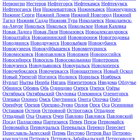
Нерюнгри
Нестеров
Нефтегорск
Нефтекамск
Нефтекумск
Нефтеюганск
Нея
Нижневартовск
Нижнекамск
Нижнеудинск
Нижние Серги
Нижний Ломов
Нижний Новгород
Нижний
Тагил
Нижняя Салда
Нижняя Тура
Николаевск
Николаевск-
на-Амуре
Никольск
Никольск
Никольское
Новая Каховка
Новая Ладога
Новая Ляля
Новоазовск
Новоалександровск
Новоалтайск
Новоаннинский
Нововоронеж
Новогродовка
Новодвинск
Новодружеск
Новозыбков
Новокубанск
Новокузнецк
Новокуйбышевск
Новомичуринск
Новомосковск
Новопавловск
Новоржев
Новороссийск
Новосибирск
Новосиль
Новосокольники
Новотроицк
Новоузенск
Новоульяновск
Новоуральск
Новохоперск
Новочебоксарск
Новочеркасск
Новошахтинск
Новый Оскол
Новый Уренгой
Ногинск
Нолинск
Норильск
Ноябрьск
Нурлат
Нытва
Нюрба
Нягань
Нязепетровск
Няндома
Облучье
Обнинск
Обоянь
Обь
Одинцово
Озерск
Озерск
Озёры
Октябрьск
Октябрьский
Окуловка
Олекминск
Оленегорск
Олешки
Олонец
Омск
Омутнинск
Онега
Опочка
Орёл
Оренбург
Орехов
Орехово-Зуево
Орлов
Орск
Оса
Осинники
Осташков
Остров
Островной
Острогожск
Отрадное
Отрадный
Оха
Оханск
Очер
Павлово
Павловск
Павловский
Посад
Палласовка
Партизанск
Певек
Пенза
Первомайск
Первомайск
Первоуральск
Перевальск
Перевоз
Пересвет
Переславль-Залесский
Пермь
Пестово
Петров Вал
Петрово-
красносілля
Петровск
Петровск-Забайкальский
Петрозаводск