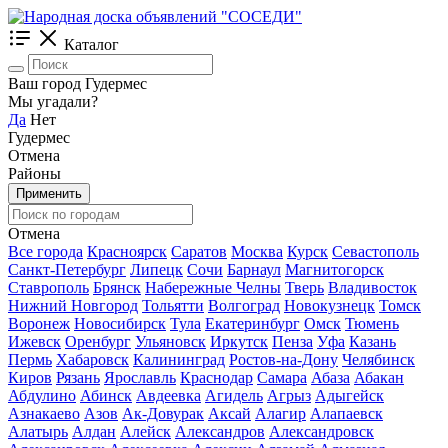
Каталог
Ваш город Гудермес
Мы угадали?
Да
Нет
Гудермес
Отмена
Районы
Применить
Отмена
Все города
Красноярск
Саратов
Москва
Курск
Севастополь
Санкт-Петербург
Липецк
Сочи
Барнаул
Магнитогорск
Ставрополь
Брянск
Набережные Челны
Тверь
Владивосток
Нижний Новгород
Тольятти
Волгоград
Новокузнецк
Томск
Воронеж
Новосибирск
Тула
Екатеринбург
Омск
Тюмень
Ижевск
Оренбург
Ульяновск
Иркутск
Пенза
Уфа
Казань
Пермь
Хабаровск
Калининград
Ростов-на-Дону
Челябинск
Киров
Рязань
Ярославль
Краснодар
Самара
Абаза
Абакан
Абдулино
Абинск
Авдеевка
Агидель
Агрыз
Адыгейск
Азнакаево
Азов
Ак-Довурак
Аксай
Алагир
Алапаевск
Алатырь
Алдан
Алейск
Александров
Александровск