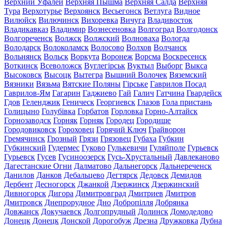
Верхний Уфалей
Верхняя Пышма
Верхняя Салда
Верхняя
Тура
Верхотурье
Верхоянск
Весьегонск
Ветлуга
Видное
Вилюйск
Вилючинск
Вихоревка
Вичуга
Владивосток
Владикавказ
Владимир
Вознесеновка
Волгоград
Волгодонск
Волгореченск
Волжск
Волжский
Волноваха
Вологда
Володарск
Волоколамск
Волосово
Волхов
Волчанск
Вольнянск
Вольск
Воркута
Воронеж
Ворсма
Воскресенск
Воткинск
Всеволожск
Вуглегірськ
Вуктыл
Выборг
Выкса
Высоковск
Высоцк
Вытегра
Вышний Волочек
Вяземский
Вязники
Вязьма
Вятские Поляны
Гірське
Гаврилов Посад
Гаврилов-Ям
Гагарин
Гаджиево
Гай
Галич
Гатчина
Гвардейск
Гдов
Геленджик
Геническ
Георгиевск
Глазов
Гола пристань
Голицыно
Голубівка
Горбатов
Горловка
Горно-Алтайск
Горнозаводск
Горняк
Горняк
Городец
Городище
Городовиковск
Гороховец
Горячий Ключ
Грайворон
Гремячинск
Грозный
Грязи
Грязовец
Губаха
Губкин
Губкинский
Гудермес
Гуково
Гулькевичи
Гуляйполе
Гурьевск
Гурьевск
Гусев
Гусиноозерск
Гусь-Хрустальный
Давлеканово
Дагестанские Огни
Далматово
Дальнегорск
Дальнереченск
Данилов
Данков
Дебальцево
Дегтярск
Дедовск
Демидов
Дербент
Десногорск
Джанкой
Дзержинск
Дзержинский
Дивногорск
Дигора
Димитровград
Дмитриев
Дмитров
Дмитровск
Днепрорудное
Дно
Добропілля
Добрянка
Довжанск
Докучаевск
Долгопрудный
Долинск
Домодедово
Донецк
Донецк
Донской
Дорогобуж
Дрезна
Дружковка
Дубна