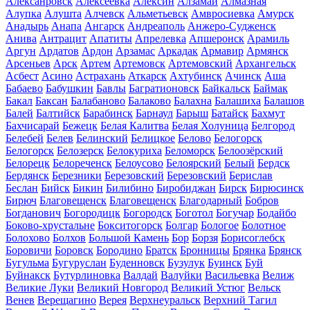
Алексанровск
Алексеевка
Алексин
Алзамай
Алмазная
Алупка
Алушта
Алчевск
Альметьевск
Амвросиевка
Амурск
Анадырь
Анапа
Ангарск
Андреаполь
Анжеро-Судженск
Анива
Антрацит
Апатиты
Апрелевка
Апшеронск
Арамиль
Аргун
Ардатов
Ардон
Арзамас
Аркадак
Армавир
Армянск
Арсеньев
Арск
Артем
Артемовск
Артемовский
Архангельск
Асбест
Асино
Астрахань
Аткарск
Ахтубинск
Ачинск
Аша
Бабаево
Бабушкин
Бавлы
Багратионовск
Байкальск
Баймак
Бакал
Баксан
Балабаново
Балаково
Балахна
Балашиха
Балашов
Балей
Балтийск
Барабинск
Барнаул
Барыш
Батайск
Бахмут
Бахчисарай
Бежецк
Белая Калитва
Белая Холуница
Белгород
Белебей
Белев
Белинский
Белицкое
Белово
Белогорск
Белогорск
Белозерск
Белокуриха
Беломорск
Белоозёрский
Белорецк
Белореченск
Белоусово
Белоярский
Белый
Бердск
Бердянск
Березники
Березовский
Березовский
Берислав
Беслан
Бийск
Бикин
Билибино
Биробиджан
Бирск
Бирюсинск
Бирюч
Благовещенск
Благовещенск
Благодарный
Бобров
Богданович
Богородицк
Богородск
Боготол
Богучар
Бодайбо
Боково-хрустальне
Бокситогорск
Болгар
Бологое
Болотное
Болохово
Болхов
Большой Камень
Бор
Борзя
Борисоглебск
Боровичи
Боровск
Бородино
Братск
Бронницы
Брянка
Брянск
Бугульма
Бугуруслан
Буденновск
Бузулук
Буинск
Буй
Буйнакск
Бутурлиновка
Валдай
Валуйки
Васильевка
Велиж
Великие Луки
Великий Новгород
Великий Устюг
Вельск
Венев
Верещагино
Верея
Верхнеуральск
Верхний Тагил