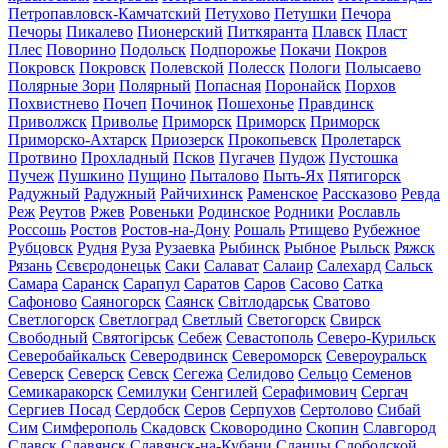
Петропавловск-Камчатский
Петухово
Петушки
Печора
Печоры
Пикалево
Пионерский
Питкяранта
Плавск
Пласт
Плес
Поворино
Подольск
Подпорожье
Покачи
Покров
Покровск
Покровск
Полевской
Полесск
Пологи
Полысаево
Полярные Зори
Полярный
Попасная
Поронайск
Порхов
Похвистнево
Почеп
Починок
Пошехонье
Правдинск
Приволжск
Приволье
Приморск
Приморск
Приморск
Приморско-Ахтарск
Приозерск
Прокопьевск
Пролетарск
Протвино
Прохладный
Псков
Пугачев
Пудож
Пустошка
Пучеж
Пушкино
Пущино
Пыталово
Пыть-Ях
Пятигорск
Радужный
Радужный
Райчихинск
Раменское
Рассказово
Ревда
Реж
Реутов
Ржев
Ровеньки
Родинское
Родники
Рославль
Россошь
Ростов
Ростов-на-Дону
Рошаль
Ртищево
Рубежное
Рубцовск
Рудня
Руза
Рузаевка
Рыбинск
Рыбное
Рыльск
Ряжск
Рязань
Сєвєродонецьк
Саки
Салават
Салаир
Салехард
Сальск
Самара
Саранск
Сарапул
Саратов
Саров
Сасово
Сатка
Сафоново
Саяногорск
Саянск
Світлодарськ
Сватово
Светлогорск
Светлоград
Светлый
Светогорск
Свирск
Свободный
Святогірськ
Себеж
Севастополь
Северо-Курильск
Северобайкальск
Северодвинск
Североморск
Североуральск
Северск
Северск
Севск
Сегежа
Селидово
Сельцо
Семенов
Семикаракорск
Семилуки
Сенгилей
Серафимович
Сергач
Сергиев Посад
Сердобск
Серов
Серпухов
Сертолово
Сибай
Сим
Симферополь
Скадовск
Сковородино
Скопин
Славгород
Славск
Славянск
Славянск-на-Кубани
Сланцы
Слободской