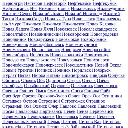
Нерюнгри
Нестеров
Нефтегорск
Нефтекамск
Нефтекумск
Нефтеюганск
Нея
Нижневартовск
Нижнекамск
Нижнеудинск
Нижние Серги
Нижний Ломов
Нижний Новгород
Нижний
Тагил
Нижняя Салда
Нижняя Тура
Николаевск
Николаевск-
на-Амуре
Никольск
Никольск
Никольское
Новая Каховка
Новая Ладога
Новая Ляля
Новоазовск
Новоалександровск
Новоалтайск
Новоаннинский
Нововоронеж
Новогродовка
Новодвинск
Новодружеск
Новозыбков
Новокубанск
Новокузнецк
Новокуйбышевск
Новомичуринск
Новомосковск
Новопавловск
Новоржев
Новороссийск
Новосибирск
Новосиль
Новосокольники
Новотроицк
Новоузенск
Новоульяновск
Новоуральск
Новохоперск
Новочебоксарск
Новочеркасск
Новошахтинск
Новый Оскол
Новый Уренгой
Ногинск
Нолинск
Норильск
Ноябрьск
Нурлат
Нытва
Нюрба
Нягань
Нязепетровск
Няндома
Облучье
Обнинск
Обоянь
Обь
Одинцово
Озерск
Озерск
Озёры
Октябрьск
Октябрьский
Окуловка
Олекминск
Оленегорск
Олешки
Олонец
Омск
Омутнинск
Онега
Опочка
Орёл
Оренбург
Орехов
Орехово-Зуево
Орлов
Орск
Оса
Осинники
Осташков
Остров
Островной
Острогожск
Отрадное
Отрадный
Оха
Оханск
Очер
Павлово
Павловск
Павловский
Посад
Палласовка
Партизанск
Певек
Пенза
Первомайск
Первомайск
Первоуральск
Перевальск
Перевоз
Пересвет
Переславль-Залесский
Пермь
Пестово
Петров Вал
Петрово-
красносілля
Петровск
Петровск-Забайкальский
Петрозаводск