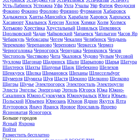
Усть-Лабинск
Устюжна
Уфа
Ухта
Учалы
Уяр
Фатеж
Феодосия
Фокино
Фокино
Фролово
Фрязино
Фурманов
Хабаровск
Хадыженск
Ханты-Мансийск
Харабали
Харовск
Харцызск
Хасавюрт
Хвалынск
Херсон
Хилок
Химки
Холм
Холмск
Хотьково
Хрестівка
Хрустальный
Цивильск
Цимлянск
Циолковский
Чадан
Чайковский
Чапаевск
Чаплыгин
Часов Яр
Чебаркуль
Чебоксары
Чегем
Чекалин
Челябинск
Чердынь
Черемхово
Черепаново
Череповец
Черкесск
Чермоз
Черноголовка
Черногорск
Чернушка
Черняховск
Чехов
Чистополь
Чистяково
Чита
Чкаловск
Чудово
Чулым
Чусовой
Чухлома
Шагонар
Шадринск
Шали
Шарыпово
Шарья
Шатура
Шахтерск
Шахты
Шахунья
Шацк
Шебекино
Шелехов
Шенкурск
Шилка
Шимановск
Шиханы
Шлиссельбург
Шумерля
Шумиха
Шуя
Щастя
Щекино
Щелкино
Щелково
Щигры
Щучье
Электрогорск
Электросталь
Электроугли
Элиста
Энгельс
Энергодар
Эртиль
Югорск
Южа
Южно-
Сахалинск
Южно-Сухокумск
Южноуральск
Юрга
Юрьев-
Польский
Юрьевец
Юрюзань
Юхнов
Ядрин
Якутск
Ялта
Ялуторовск
Янаул
Яранск
Яровое
Ярославль
Ярцево
Ясиноватая
Ясногорск
Больше городов
Ясный
Яхрома
Войти
Разместить бесплатно