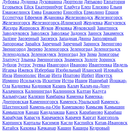
Дубовка
Дудинка
Духовщина
Дюртюли
Дятьково
Евпатория
Егорьевск
Ейск
Екатеринбург
Елабуга
Елец
Елизово
Ельня
Еманжелинск
Емва
Енакиево
Енисейск
Ермолино
Ершов
Ессентуки
Ефремов
Ждановка
Железноводск
Железногорск
Железногорск
Железногорск-Илимский
Жердевка
Жигулевск
Жиздра
Жирновск
Жуков
Жуковка
Жуковский
Завитинск
Заводоуковск
Заволжск
Заволжье
Задонск
Заинск
Закаменск
Залізне
Заозерный
Заозерск
Западная Двина
Заполярный
Запорожье
Зарайск
Заречный
Заречный
Заринск
Звенигово
Звенигород
Зверево
Зеленогорск
Зеленоград
Зеленоградск
Зеленодольск
Зеленокумск
Зерноград
Зея
Зима
Зимогорье
Златоуст
Злынка
Змеиногорск
Знаменск
Золоте
Зоринск
Зубцов
Зугрэс
Зуевка
Ивангород
Иваново
Ивантеевка
Ивдель
Игарка
Ижевск
Избербаш
Изобильный
Иланский
Иловайск
Инза
Иннополис
Инсар
Инта
Ипатово
Ирбит
Иркутск
Ирмино
Исилькуль
Искитим
Истра
Ишим
Ишимбай
Йошкар-
Ола
Кадиевка
Кадников
Казань
Калач
Калач-на-Дону
Калачинск
Калининград
Калининск
Калтан
Калуга
Кальміуське
Калязин
Камбарка
Каменка
Каменка-
Днепровская
Каменногорск
Каменск-Уральский
Каменск-
Шахтинский
Камень-на-Оби
Камешково
Камызяк
Камышин
Камышлов
Канаш
Кандалакша
Канск
Карабаново
Карабаш
Карабулак
Карасук
Карачаевск
Карачев
Каргат
Каргополь
Карпинск
Карталы
Касимов
Касли
Каспийск
Катав-Ивановск
Катайск
Каховка
Качканар
Кашин
Кашира
Кедровый