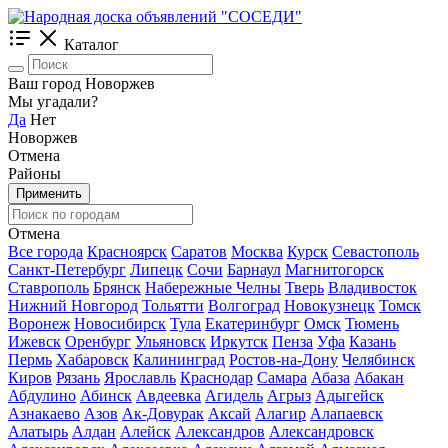
Каталог
Ваш город Новоржев
Мы угадали?
Да
Нет
Новоржев
Отмена
Районы
Применить
Отмена
Все города
Красноярск
Саратов
Москва
Курск
Севастополь
Санкт-Петербург
Липецк
Сочи
Барнаул
Магнитогорск
Ставрополь
Брянск
Набережные Челны
Тверь
Владивосток
Нижний Новгород
Тольятти
Волгоград
Новокузнецк
Томск
Воронеж
Новосибирск
Тула
Екатеринбург
Омск
Тюмень
Ижевск
Оренбург
Ульяновск
Иркутск
Пенза
Уфа
Казань
Пермь
Хабаровск
Калининград
Ростов-на-Дону
Челябинск
Киров
Рязань
Ярославль
Краснодар
Самара
Абаза
Абакан
Абдулино
Абинск
Авдеевка
Агидель
Агрыз
Адыгейск
Азнакаево
Азов
Ак-Довурак
Аксай
Алагир
Алапаевск
Алатырь
Алдан
Алейск
Александров
Александровск