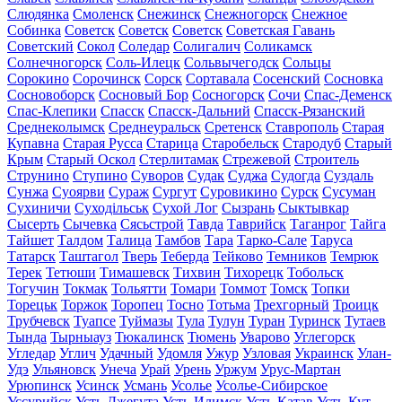
Слюдянка
Смоленск
Снежинск
Снежногорск
Снежное
Собинка
Советск
Советск
Советск
Советская Гавань
Советский
Сокол
Соледар
Солигалич
Соликамск
Солнечногорск
Соль-Илецк
Сольвычегодск
Сольцы
Сорокино
Сорочинск
Сорск
Сортавала
Сосенский
Сосновка
Сосновоборск
Сосновый Бор
Сосногорск
Сочи
Спас-Деменск
Спас-Клепики
Спасск
Спасск-Дальний
Спасск-Рязанский
Среднеколымск
Среднеуральск
Сретенск
Ставрополь
Старая
Купавна
Старая Русса
Старица
Старобельск
Стародуб
Старый
Крым
Старый Оскол
Стерлитамак
Стрежевой
Строитель
Струнино
Ступино
Суворов
Судак
Суджа
Судогда
Суздаль
Сунжа
Суоярви
Сураж
Сургут
Суровикино
Сурск
Сусуман
Сухиничи
Суходільськ
Сухой Лог
Сызрань
Сыктывкар
Сысерть
Сычевка
Сясьстрой
Тавда
Таврийск
Таганрог
Тайга
Тайшет
Талдом
Талица
Тамбов
Тара
Тарко-Сале
Таруса
Татарск
Таштагол
Тверь
Теберда
Тейково
Темников
Темрюк
Терек
Тетюши
Тимашевск
Тихвин
Тихорецк
Тобольск
Тогучин
Токмак
Тольятти
Томари
Томмот
Томск
Топки
Торецьк
Торжок
Торопец
Тосно
Тотьма
Трехгорный
Троицк
Трубчевск
Туапсе
Туймазы
Тула
Тулун
Туран
Туринск
Тутаев
Тында
Тырныауз
Тюкалинск
Тюмень
Уварово
Углегорск
Угледар
Углич
Удачный
Удомля
Ужур
Узловая
Украинск
Улан-
Удэ
Ульяновск
Унеча
Урай
Урень
Уржум
Урус-Мартан
Урюпинск
Усинск
Усмань
Усолье
Усолье-Сибирское
Уссурийск
Усть-Джегута
Усть-Илимск
Усть-Катав
Усть-Кут