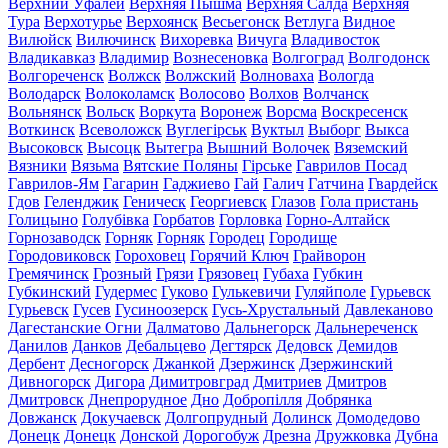
Верхний Уфалей
Верхняя Пышма
Верхняя Салда
Верхняя
Тура
Верхотурье
Верхоянск
Весьегонск
Ветлуга
Видное
Вилюйск
Вилючинск
Вихоревка
Вичуга
Владивосток
Владикавказ
Владимир
Вознесеновка
Волгоград
Волгодонск
Волгореченск
Волжск
Волжский
Волноваха
Вологда
Володарск
Волоколамск
Волосово
Волхов
Волчанск
Вольнянск
Вольск
Воркута
Воронеж
Ворсма
Воскресенск
Воткинск
Всеволожск
Вуглегірськ
Вуктыл
Выборг
Выкса
Высоковск
Высоцк
Вытегра
Вышний Волочек
Вяземский
Вязники
Вязьма
Вятские Поляны
Гірське
Гаврилов Посад
Гаврилов-Ям
Гагарин
Гаджиево
Гай
Галич
Гатчина
Гвардейск
Гдов
Геленджик
Геническ
Георгиевск
Глазов
Гола пристань
Голицыно
Голубівка
Горбатов
Горловка
Горно-Алтайск
Горнозаводск
Горняк
Горняк
Городец
Городище
Городовиковск
Гороховец
Горячий Ключ
Грайворон
Гремячинск
Грозный
Грязи
Грязовец
Губаха
Губкин
Губкинский
Гудермес
Гуково
Гулькевичи
Гуляйполе
Гурьевск
Гурьевск
Гусев
Гусиноозерск
Гусь-Хрустальный
Давлеканово
Дагестанские Огни
Далматово
Дальнегорск
Дальнереченск
Данилов
Данков
Дебальцево
Дегтярск
Дедовск
Демидов
Дербент
Десногорск
Джанкой
Дзержинск
Дзержинский
Дивногорск
Дигора
Димитровград
Дмитриев
Дмитров
Дмитровск
Днепрорудное
Дно
Добропілля
Добрянка
Довжанск
Докучаевск
Долгопрудный
Долинск
Домодедово
Донецк
Донецк
Донской
Дорогобуж
Дрезна
Дружковка
Дубна