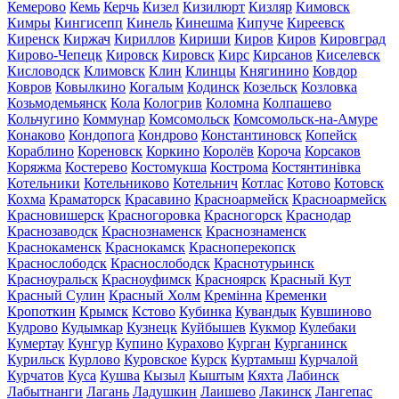
Кемерово
Кемь
Керчь
Кизел
Кизилюрт
Кизляр
Кимовск
Кимры
Кингисепп
Кинель
Кинешма
Кипуче
Киреевск
Киренск
Киржач
Кириллов
Кириши
Киров
Киров
Кировград
Кирово-Чепецк
Кировск
Кировск
Кирс
Кирсанов
Киселевск
Кисловодск
Климовск
Клин
Клинцы
Княгинино
Ковдор
Ковров
Ковылкино
Когалым
Кодинск
Козельск
Козловка
Козьмодемьянск
Кола
Кологрив
Коломна
Колпашево
Кольчугино
Коммунар
Комсомольск
Комсомольск-на-Амуре
Конаково
Кондопога
Кондрово
Константиновск
Копейск
Кораблино
Кореновск
Коркино
Королёв
Короча
Корсаков
Коряжма
Костерево
Костомукша
Кострома
Костянтинівка
Котельники
Котельниково
Котельнич
Котлас
Котово
Котовск
Кохма
Краматорск
Красавино
Красноармейск
Красноармейск
Красновишерск
Красногоровка
Красногорск
Краснодар
Краснозаводск
Краснознаменск
Краснознаменск
Краснокаменск
Краснокамск
Красноперекопск
Краснослободск
Краснослободск
Краснотурьинск
Красноуральск
Красноуфимск
Красноярск
Красный Кут
Красный Сулин
Красный Холм
Кремінна
Кременки
Кропоткин
Крымск
Кстово
Кубинка
Кувандык
Кувшиново
Кудрово
Кудымкар
Кузнецк
Куйбышев
Кукмор
Кулебаки
Кумертау
Кунгур
Купино
Курахово
Курган
Курганинск
Курильск
Курлово
Куровское
Курск
Куртамыш
Курчалой
Курчатов
Куса
Кушва
Кызыл
Кыштым
Кяхта
Лабинск
Лабытнанги
Лагань
Ладушкин
Лаишево
Лакинск
Лангепас