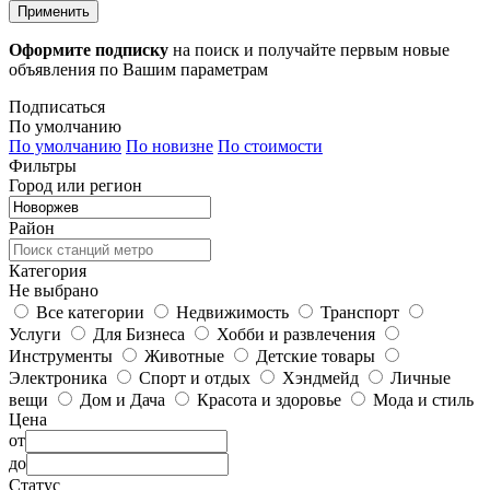
Применить
Оформите подписку
на поиск и получайте первым новые
объявления по Вашим параметрам
Подписаться
По умолчанию
По умолчанию
По новизне
По стоимости
Фильтры
Город или регион
Район
Категория
Не выбрано
Все категории
Недвижимость
Транспорт
Услуги
Для Бизнеса
Хобби и развлечения
Инструменты
Животные
Детские товары
Электроника
Спорт и отдых
Хэндмейд
Личные
вещи
Дом и Дача
Красота и здоровье
Мода и стиль
Цена
от
до
Статус