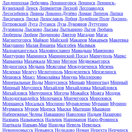
Лахденпохья
Лебедянь
Лениногорск
Ленинск
Ленинск-
Кузнецкий
Ленск
Лермонтов
Лесной
Лесозаводск
Лесосибирск
Ливны
Ликино-Дулёво
Лиман
Липецк
Липки
Лисичанск
Лиски
Лихославль
Лобня
Лодейное Поле
Лосино-
Петровский
Луга
Луганск
Луза
Лукоянов
Лутугино
Луховицы
Лысково
Лысьва
Лыткарино
Льгов
Любань
Люберцы
Любим
Людиново
Лянтор
Магадан
Магас
Магнитогорск
Майкоп
Майский
Макаров
Макарьев
Макеевка
Макушино
Малая Вишера
Малгобек
Малмыж
Малоархангельск
Малоярославец
Мамадыш
Мамоново
Мантурово
Мариинск
Мариинский Посад
Мариуполь
Маркс
Марьинка
Махачкала
Мглин
Мегион
Медвежьегорск
Медногорск
Медынь
Межгорье
Междуреченск
Мезень
Меленки
Мелеуз
Мелитополь
Менделеевск
Мензелинск
Мещовск
Миасс
Миколаївка
Микунь
Миллерово
Минеральные Воды
Минусинск
Миньяр
Мирноград
Мирный
Мирный
Миусинск
Михайлов
Михайловка
Михайловск
Михайловск
Мичуринск
Могоча
Можайск
Можга
Моздок
Молодогвардейск
Молочанск
Мончегорск
Морозовск
Моршанск
Мосальск
Моспино
Муравленко
Мураши
Мурино
Мурманск
Муром
Мценск
Мыски
Мытищи
Мышкин
Набережные Челны
Навашино
Наволоки
Надым
Назарово
Назрань
Называевск
Нальчик
Нариманов
Наро-Фоминск
Нарткала
Нарьян-Мар
Находка
Невель
Невельск
Невинномысск
Невьянск
Нелидово
Неман
Нерехта
Нерчинск