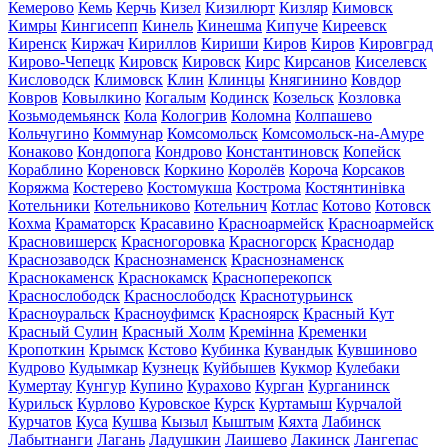
Кемерово
Кемь
Керчь
Кизел
Кизилюрт
Кизляр
Кимовск
Кимры
Кингисепп
Кинель
Кинешма
Кипуче
Киреевск
Киренск
Киржач
Кириллов
Кириши
Киров
Киров
Кировград
Кирово-Чепецк
Кировск
Кировск
Кирс
Кирсанов
Киселевск
Кисловодск
Климовск
Клин
Клинцы
Княгинино
Ковдор
Ковров
Ковылкино
Когалым
Кодинск
Козельск
Козловка
Козьмодемьянск
Кола
Кологрив
Коломна
Колпашево
Кольчугино
Коммунар
Комсомольск
Комсомольск-на-Амуре
Конаково
Кондопога
Кондрово
Константиновск
Копейск
Кораблино
Кореновск
Коркино
Королёв
Короча
Корсаков
Коряжма
Костерево
Костомукша
Кострома
Костянтинівка
Котельники
Котельниково
Котельнич
Котлас
Котово
Котовск
Кохма
Краматорск
Красавино
Красноармейск
Красноармейск
Красновишерск
Красногоровка
Красногорск
Краснодар
Краснозаводск
Краснознаменск
Краснознаменск
Краснокаменск
Краснокамск
Красноперекопск
Краснослободск
Краснослободск
Краснотурьинск
Красноуральск
Красноуфимск
Красноярск
Красный Кут
Красный Сулин
Красный Холм
Кремінна
Кременки
Кропоткин
Крымск
Кстово
Кубинка
Кувандык
Кувшиново
Кудрово
Кудымкар
Кузнецк
Куйбышев
Кукмор
Кулебаки
Кумертау
Кунгур
Купино
Курахово
Курган
Курганинск
Курильск
Курлово
Куровское
Курск
Куртамыш
Курчалой
Курчатов
Куса
Кушва
Кызыл
Кыштым
Кяхта
Лабинск
Лабытнанги
Лагань
Ладушкин
Лаишево
Лакинск
Лангепас