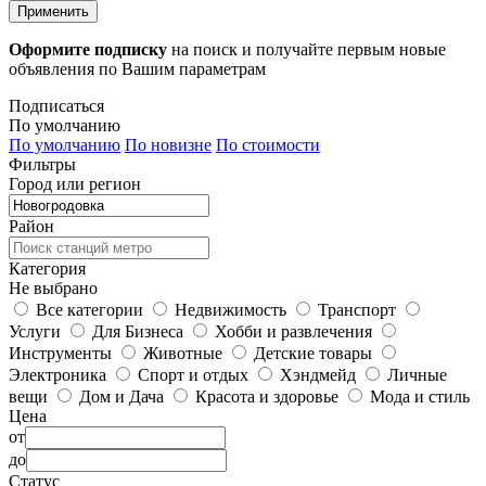
Применить
Оформите подписку
на поиск и получайте первым новые
объявления по Вашим параметрам
Подписаться
По умолчанию
По умолчанию
По новизне
По стоимости
Фильтры
Город или регион
Район
Категория
Не выбрано
Все категории
Недвижимость
Транспорт
Услуги
Для Бизнеса
Хобби и развлечения
Инструменты
Животные
Детские товары
Электроника
Спорт и отдых
Хэндмейд
Личные
вещи
Дом и Дача
Красота и здоровье
Мода и стиль
Цена
от
до
Статус