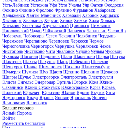
Усть-Лабинск
Устюжна
Уфа
Ухта
Учалы
Уяр
Фатеж
Феодосия
Фокино
Фокино
Фролово
Фрязино
Фурманов
Хабаровск
Хадыженск
Ханты-Мансийск
Харабали
Харовск
Харцызск
Хасавюрт
Хвалынск
Херсон
Хилок
Химки
Холм
Холмск
Хотьково
Хрестівка
Хрустальный
Цивильск
Цимлянск
Циолковский
Чадан
Чайковский
Чапаевск
Чаплыгин
Часов Яр
Чебаркуль
Чебоксары
Чегем
Чекалин
Челябинск
Чердынь
Черемхово
Черепаново
Череповец
Черкесск
Чермоз
Черноголовка
Черногорск
Чернушка
Черняховск
Чехов
Чистополь
Чистяково
Чита
Чкаловск
Чудово
Чулым
Чусовой
Чухлома
Шагонар
Шадринск
Шали
Шарыпово
Шарья
Шатура
Шахтерск
Шахты
Шахунья
Шацк
Шебекино
Шелехов
Шенкурск
Шилка
Шимановск
Шиханы
Шлиссельбург
Шумерля
Шумиха
Шуя
Щастя
Щекино
Щелкино
Щелково
Щигры
Щучье
Электрогорск
Электросталь
Электроугли
Элиста
Энгельс
Энергодар
Эртиль
Югорск
Южа
Южно-
Сахалинск
Южно-Сухокумск
Южноуральск
Юрга
Юрьев-
Польский
Юрьевец
Юрюзань
Юхнов
Ядрин
Якутск
Ялта
Ялуторовск
Янаул
Яранск
Яровое
Ярославль
Ярцево
Ясиноватая
Ясногорск
Больше городов
Ясный
Яхрома
Войти
Разместить бесплатно