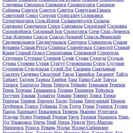
Слюдянка
Смоленск
Снежинск
Снежногорск
Снежное
Собинка
Советск
Советск
Советск
Советская Гавань
Советский
Сокол
Соледар
Солигалич
Соликамск
Солнечногорск
Соль-Илецк
Сольвычегодск
Сольцы
Сорокино
Сорочинск
Сорск
Сортавала
Сосенский
Сосновка
Сосновоборск
Сосновый Бор
Сосногорск
Сочи
Спас-Деменск
Спас-Клепики
Спасск
Спасск-Дальний
Спасск-Рязанский
Среднеколымск
Среднеуральск
Сретенск
Ставрополь
Старая
Купавна
Старая Русса
Старица
Старобельск
Стародуб
Старый
Крым
Старый Оскол
Стерлитамак
Стрежевой
Строитель
Струнино
Ступино
Суворов
Судак
Суджа
Судогда
Суздаль
Сунжа
Суоярви
Сураж
Сургут
Суровикино
Сурск
Сусуман
Сухиничи
Суходільськ
Сухой Лог
Сызрань
Сыктывкар
Сысерть
Сычевка
Сясьстрой
Тавда
Таврийск
Таганрог
Тайга
Тайшет
Талдом
Талица
Тамбов
Тара
Тарко-Сале
Таруса
Татарск
Таштагол
Тверь
Теберда
Тейково
Темников
Темрюк
Терек
Тетюши
Тимашевск
Тихвин
Тихорецк
Тобольск
Тогучин
Токмак
Тольятти
Томари
Томмот
Томск
Топки
Торецьк
Торжок
Торопец
Тосно
Тотьма
Трехгорный
Троицк
Трубчевск
Туапсе
Туймазы
Тула
Тулун
Туран
Туринск
Тутаев
Тында
Тырныауз
Тюкалинск
Тюмень
Уварово
Углегорск
Угледар
Углич
Удачный
Удомля
Ужур
Узловая
Украинск
Улан-
Удэ
Ульяновск
Унеча
Урай
Урень
Уржум
Урус-Мартан
Урюпинск
Усинск
Усмань
Усолье
Усолье-Сибирское
Уссурийск
Усть-Джегута
Усть-Илимск
Усть-Катав
Усть-Кут