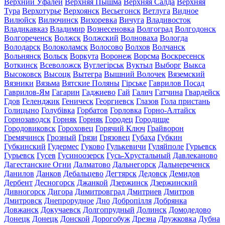
Верхний Уфалей
Верхняя Пышма
Верхняя Салда
Верхняя
Тура
Верхотурье
Верхоянск
Весьегонск
Ветлуга
Видное
Вилюйск
Вилючинск
Вихоревка
Вичуга
Владивосток
Владикавказ
Владимир
Вознесеновка
Волгоград
Волгодонск
Волгореченск
Волжск
Волжский
Волноваха
Вологда
Володарск
Волоколамск
Волосово
Волхов
Волчанск
Вольнянск
Вольск
Воркута
Воронеж
Ворсма
Воскресенск
Воткинск
Всеволожск
Вуглегірськ
Вуктыл
Выборг
Выкса
Высоковск
Высоцк
Вытегра
Вышний Волочек
Вяземский
Вязники
Вязьма
Вятские Поляны
Гірське
Гаврилов Посад
Гаврилов-Ям
Гагарин
Гаджиево
Гай
Галич
Гатчина
Гвардейск
Гдов
Геленджик
Геническ
Георгиевск
Глазов
Гола пристань
Голицыно
Голубівка
Горбатов
Горловка
Горно-Алтайск
Горнозаводск
Горняк
Горняк
Городец
Городище
Городовиковск
Гороховец
Горячий Ключ
Грайворон
Гремячинск
Грозный
Грязи
Грязовец
Губаха
Губкин
Губкинский
Гудермес
Гуково
Гулькевичи
Гуляйполе
Гурьевск
Гурьевск
Гусев
Гусиноозерск
Гусь-Хрустальный
Давлеканово
Дагестанские Огни
Далматово
Дальнегорск
Дальнереченск
Данилов
Данков
Дебальцево
Дегтярск
Дедовск
Демидов
Дербент
Десногорск
Джанкой
Дзержинск
Дзержинский
Дивногорск
Дигора
Димитровград
Дмитриев
Дмитров
Дмитровск
Днепрорудное
Дно
Добропілля
Добрянка
Довжанск
Докучаевск
Долгопрудный
Долинск
Домодедово
Донецк
Донецк
Донской
Дорогобуж
Дрезна
Дружковка
Дубна