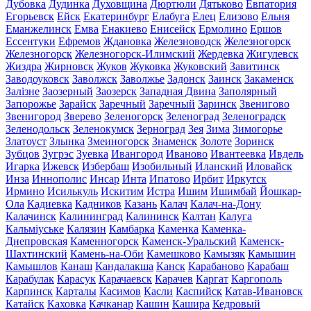
Дубовка
Дудинка
Духовщина
Дюртюли
Дятьково
Евпатория
Егорьевск
Ейск
Екатеринбург
Елабуга
Елец
Елизово
Ельня
Еманжелинск
Емва
Енакиево
Енисейск
Ермолино
Ершов
Ессентуки
Ефремов
Ждановка
Железноводск
Железногорск
Железногорск
Железногорск-Илимский
Жердевка
Жигулевск
Жиздра
Жирновск
Жуков
Жуковка
Жуковский
Завитинск
Заводоуковск
Заволжск
Заволжье
Задонск
Заинск
Закаменск
Залізне
Заозерный
Заозерск
Западная Двина
Заполярный
Запорожье
Зарайск
Заречный
Заречный
Заринск
Звенигово
Звенигород
Зверево
Зеленогорск
Зеленоград
Зеленоградск
Зеленодольск
Зеленокумск
Зерноград
Зея
Зима
Зимогорье
Златоуст
Злынка
Змеиногорск
Знаменск
Золоте
Зоринск
Зубцов
Зугрэс
Зуевка
Ивангород
Иваново
Ивантеевка
Ивдель
Игарка
Ижевск
Избербаш
Изобильный
Иланский
Иловайск
Инза
Иннополис
Инсар
Инта
Ипатово
Ирбит
Иркутск
Ирмино
Исилькуль
Искитим
Истра
Ишим
Ишимбай
Йошкар-
Ола
Кадиевка
Кадников
Казань
Калач
Калач-на-Дону
Калачинск
Калининград
Калининск
Калтан
Калуга
Кальміуське
Калязин
Камбарка
Каменка
Каменка-
Днепровская
Каменногорск
Каменск-Уральский
Каменск-
Шахтинский
Камень-на-Оби
Камешково
Камызяк
Камышин
Камышлов
Канаш
Кандалакша
Канск
Карабаново
Карабаш
Карабулак
Карасук
Карачаевск
Карачев
Каргат
Каргополь
Карпинск
Карталы
Касимов
Касли
Каспийск
Катав-Ивановск
Катайск
Каховка
Качканар
Кашин
Кашира
Кедровый