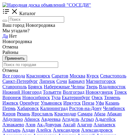
Каталог
Ваш город Новогродовка
Мы угадали?
Да
Нет
Новогродовка
Отмена
Районы
Применить
Отмена
Все города
Красноярск
Саратов
Москва
Курск
Севастополь
Санкт-Петербург
Липецк
Сочи
Барнаул
Магнитогорск
Ставрополь
Брянск
Набережные Челны
Тверь
Владивосток
Нижний Новгород
Тольятти
Волгоград
Новокузнецк
Томск
Воронеж
Новосибирск
Тула
Екатеринбург
Омск
Тюмень
Ижевск
Оренбург
Ульяновск
Иркутск
Пенза
Уфа
Казань
Пермь
Хабаровск
Калининград
Ростов-на-Дону
Челябинск
Киров
Рязань
Ярославль
Краснодар
Самара
Абаза
Абакан
Абдулино
Абинск
Авдеевка
Агидель
Агрыз
Адыгейск
Азнакаево
Азов
Ак-Довурак
Аксай
Алагир
Алапаевск
Алатырь
Алдан
Алейск
Александров
Александровск