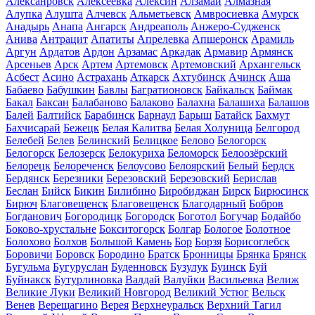
Алексанровск
Алексеевка
Алексин
Алзамай
Алмазная
Алупка
Алушта
Алчевск
Альметьевск
Амвросиевка
Амурск
Анадырь
Анапа
Ангарск
Андреаполь
Анжеро-Судженск
Анива
Антрацит
Апатиты
Апрелевка
Апшеронск
Арамиль
Аргун
Ардатов
Ардон
Арзамас
Аркадак
Армавир
Армянск
Арсеньев
Арск
Артем
Артемовск
Артемовский
Архангельск
Асбест
Асино
Астрахань
Аткарск
Ахтубинск
Ачинск
Аша
Бабаево
Бабушкин
Бавлы
Багратионовск
Байкальск
Баймак
Бакал
Баксан
Балабаново
Балаково
Балахна
Балашиха
Балашов
Балей
Балтийск
Барабинск
Барнаул
Барыш
Батайск
Бахмут
Бахчисарай
Бежецк
Белая Калитва
Белая Холуница
Белгород
Белебей
Белев
Белинский
Белицкое
Белово
Белогорск
Белогорск
Белозерск
Белокуриха
Беломорск
Белоозёрский
Белорецк
Белореченск
Белоусово
Белоярский
Белый
Бердск
Бердянск
Березники
Березовский
Березовский
Берислав
Беслан
Бийск
Бикин
Билибино
Биробиджан
Бирск
Бирюсинск
Бирюч
Благовещенск
Благовещенск
Благодарный
Бобров
Богданович
Богородицк
Богородск
Боготол
Богучар
Бодайбо
Боково-хрустальне
Бокситогорск
Болгар
Бологое
Болотное
Болохово
Болхов
Большой Камень
Бор
Борзя
Борисоглебск
Боровичи
Боровск
Бородино
Братск
Бронницы
Брянка
Брянск
Бугульма
Бугуруслан
Буденновск
Бузулук
Буинск
Буй
Буйнакск
Бутурлиновка
Валдай
Валуйки
Васильевка
Велиж
Великие Луки
Великий Новгород
Великий Устюг
Вельск
Венев
Верещагино
Верея
Верхнеуральск
Верхний Тагил