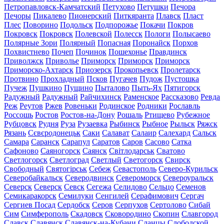
Петропавловск-Камчатский
Петухово
Петушки
Печора
Печоры
Пикалево
Пионерский
Питкяранта
Плавск
Пласт
Плес
Поворино
Подольск
Подпорожье
Покачи
Покров
Покровск
Покровск
Полевской
Полесск
Пологи
Полысаево
Полярные Зори
Полярный
Попасная
Поронайск
Порхов
Похвистнево
Почеп
Починок
Пошехонье
Правдинск
Приволжск
Приволье
Приморск
Приморск
Приморск
Приморско-Ахтарск
Приозерск
Прокопьевск
Пролетарск
Протвино
Прохладный
Псков
Пугачев
Пудож
Пустошка
Пучеж
Пушкино
Пущино
Пыталово
Пыть-Ях
Пятигорск
Радужный
Радужный
Райчихинск
Раменское
Рассказово
Ревда
Реж
Реутов
Ржев
Ровеньки
Родинское
Родники
Рославль
Россошь
Ростов
Ростов-на-Дону
Рошаль
Ртищево
Рубежное
Рубцовск
Рудня
Руза
Рузаевка
Рыбинск
Рыбное
Рыльск
Ряжск
Рязань
Сєвєродонецьк
Саки
Салават
Салаир
Салехард
Сальск
Самара
Саранск
Сарапул
Саратов
Саров
Сасово
Сатка
Сафоново
Саяногорск
Саянск
Світлодарськ
Сватово
Светлогорск
Светлоград
Светлый
Светогорск
Свирск
Свободный
Святогірськ
Себеж
Севастополь
Северо-Курильск
Северобайкальск
Северодвинск
Североморск
Североуральск
Северск
Северск
Севск
Сегежа
Селидово
Сельцо
Семенов
Семикаракорск
Семилуки
Сенгилей
Серафимович
Сергач
Сергиев Посад
Сердобск
Серов
Серпухов
Сертолово
Сибай
Сим
Симферополь
Скадовск
Сковородино
Скопин
Славгород
Славск
Славянск
Славянск-на-Кубани
Сланцы
Слободской