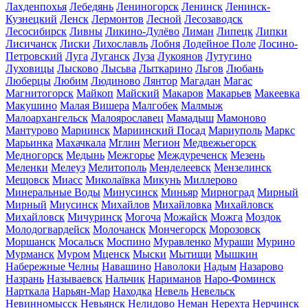
Лахденпохья
Лебедянь
Лениногорск
Ленинск
Ленинск-
Кузнецкий
Ленск
Лермонтов
Лесной
Лесозаводск
Лесосибирск
Ливны
Ликино-Дулёво
Лиман
Липецк
Липки
Лисичанск
Лиски
Лихославль
Лобня
Лодейное Поле
Лосино-
Петровский
Луга
Луганск
Луза
Лукоянов
Лутугино
Луховицы
Лысково
Лысьва
Лыткарино
Льгов
Любань
Люберцы
Любим
Людиново
Лянтор
Магадан
Магас
Магнитогорск
Майкоп
Майский
Макаров
Макарьев
Макеевка
Макушино
Малая Вишера
Малгобек
Малмыж
Малоархангельск
Малоярославец
Мамадыш
Мамоново
Мантурово
Мариинск
Мариинский Посад
Мариуполь
Маркс
Марьинка
Махачкала
Мглин
Мегион
Медвежьегорск
Медногорск
Медынь
Межгорье
Междуреченск
Мезень
Меленки
Мелеуз
Мелитополь
Менделеевск
Мензелинск
Мещовск
Миасс
Миколаївка
Микунь
Миллерово
Минеральные Воды
Минусинск
Миньяр
Мирноград
Мирный
Мирный
Миусинск
Михайлов
Михайловка
Михайловск
Михайловск
Мичуринск
Могоча
Можайск
Можга
Моздок
Молодогвардейск
Молочанск
Мончегорск
Морозовск
Моршанск
Мосальск
Моспино
Муравленко
Мураши
Мурино
Мурманск
Муром
Мценск
Мыски
Мытищи
Мышкин
Набережные Челны
Навашино
Наволоки
Надым
Назарово
Назрань
Называевск
Нальчик
Нариманов
Наро-Фоминск
Нарткала
Нарьян-Мар
Находка
Невель
Невельск
Невинномысск
Невьянск
Нелидово
Неман
Нерехта
Нерчинск