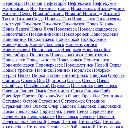
Нерюнгри
Нестеров
Нефтегорск
Нефтекамск
Нефтекумск
Нефтеюганск
Нея
Нижневартовск
Нижнекамск
Нижнеудинск
Нижние Серги
Нижний Ломов
Нижний Новгород
Нижний
Тагил
Нижняя Салда
Нижняя Тура
Николаевск
Николаевск-
на-Амуре
Никольск
Никольск
Никольское
Новая Каховка
Новая Ладога
Новая Ляля
Новоазовск
Новоалександровск
Новоалтайск
Новоаннинский
Нововоронеж
Новогродовка
Новодвинск
Новодружеск
Новозыбков
Новокубанск
Новокузнецк
Новокуйбышевск
Новомичуринск
Новомосковск
Новопавловск
Новоржев
Новороссийск
Новосибирск
Новосиль
Новосокольники
Новотроицк
Новоузенск
Новоульяновск
Новоуральск
Новохоперск
Новочебоксарск
Новочеркасск
Новошахтинск
Новый Оскол
Новый Уренгой
Ногинск
Нолинск
Норильск
Ноябрьск
Нурлат
Нытва
Нюрба
Нягань
Нязепетровск
Няндома
Облучье
Обнинск
Обоянь
Обь
Одинцово
Озерск
Озерск
Озёры
Октябрьск
Октябрьский
Окуловка
Олекминск
Оленегорск
Олешки
Олонец
Омск
Омутнинск
Онега
Опочка
Орёл
Оренбург
Орехов
Орехово-Зуево
Орлов
Орск
Оса
Осинники
Осташков
Остров
Островной
Острогожск
Отрадное
Отрадный
Оха
Оханск
Очер
Павлово
Павловск
Павловский
Посад
Палласовка
Партизанск
Певек
Пенза
Первомайск
Первомайск
Первоуральск
Перевальск
Перевоз
Пересвет
Переславль-Залесский
Пермь
Пестово
Петров Вал
Петрово-
красносілля
Петровск
Петровск-Забайкальский
Петрозаводск