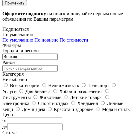
Применить
Оформите подписку
на поиск и получайте первым новые
объявления по Вашим параметрам
Подписаться
По умолчанию
По умолчанию
По новизне
По стоимости
Фильтры
Город или регион
Район
Категория
Не выбрано
Все категории
Недвижимость
Транспорт
Услуги
Для Бизнеса
Хобби и развлечения
Инструменты
Животные
Детские товары
Электроника
Спорт и отдых
Хэндмейд
Личные
вещи
Дом и Дача
Красота и здоровье
Мода и стиль
Цена
от
до
Статус