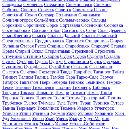
Слюдянка
Смоленск
Снежинск
Снежногорск
Снежное
Собинка
Советск
Советск
Советск
Советская Гавань
Советский
Сокол
Соледар
Солигалич
Соликамск
Солнечногорск
Соль-Илецк
Сольвычегодск
Сольцы
Сорокино
Сорочинск
Сорск
Сортавала
Сосенский
Сосновка
Сосновоборск
Сосновый Бор
Сосногорск
Сочи
Спас-Деменск
Спас-Клепики
Спасск
Спасск-Дальний
Спасск-Рязанский
Среднеколымск
Среднеуральск
Сретенск
Ставрополь
Старая
Купавна
Старая Русса
Старица
Старобельск
Стародуб
Старый
Крым
Старый Оскол
Стерлитамак
Стрежевой
Строитель
Струнино
Ступино
Суворов
Судак
Суджа
Судогда
Суздаль
Сунжа
Суоярви
Сураж
Сургут
Суровикино
Сурск
Сусуман
Сухиничи
Суходільськ
Сухой Лог
Сызрань
Сыктывкар
Сысерть
Сычевка
Сясьстрой
Тавда
Таврийск
Таганрог
Тайга
Тайшет
Талдом
Талица
Тамбов
Тара
Тарко-Сале
Таруса
Татарск
Таштагол
Тверь
Теберда
Тейково
Темников
Темрюк
Терек
Тетюши
Тимашевск
Тихвин
Тихорецк
Тобольск
Тогучин
Токмак
Тольятти
Томари
Томмот
Томск
Топки
Торецьк
Торжок
Торопец
Тосно
Тотьма
Трехгорный
Троицк
Трубчевск
Туапсе
Туймазы
Тула
Тулун
Туран
Туринск
Тутаев
Тында
Тырныауз
Тюкалинск
Тюмень
Уварово
Углегорск
Угледар
Углич
Удачный
Удомля
Ужур
Узловая
Украинск
Улан-
Удэ
Ульяновск
Унеча
Урай
Урень
Уржум
Урус-Мартан
Урюпинск
Усинск
Усмань
Усолье
Усолье-Сибирское
Уссурийск
Усть-Джегута
Усть-Илимск
Усть-Катав
Усть-Кут