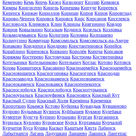
Кемерово
Кемь
Керчь
Кизел
Кизилюрт
Кизляр
Кимовск
Кимры
Кингисепп
Кинель
Кинешма
Кипуче
Киреевск
Киренск
Киржач
Кириллов
Кириши
Киров
Киров
Кировград
Кирово-Чепецк
Кировск
Кировск
Кирс
Кирсанов
Киселевск
Кисловодск
Климовск
Клин
Клинцы
Княгинино
Ковдор
Ковров
Ковылкино
Когалым
Кодинск
Козельск
Козловка
Козьмодемьянск
Кола
Кологрив
Коломна
Колпашево
Кольчугино
Коммунар
Комсомольск
Комсомольск-на-Амуре
Конаково
Кондопога
Кондрово
Константиновск
Копейск
Кораблино
Кореновск
Коркино
Королёв
Короча
Корсаков
Коряжма
Костерево
Костомукша
Кострома
Костянтинівка
Котельники
Котельниково
Котельнич
Котлас
Котово
Котовск
Кохма
Краматорск
Красавино
Красноармейск
Красноармейск
Красновишерск
Красногоровка
Красногорск
Краснодар
Краснозаводск
Краснознаменск
Краснознаменск
Краснокаменск
Краснокамск
Красноперекопск
Краснослободск
Краснослободск
Краснотурьинск
Красноуральск
Красноуфимск
Красноярск
Красный Кут
Красный Сулин
Красный Холм
Кремінна
Кременки
Кропоткин
Крымск
Кстово
Кубинка
Кувандык
Кувшиново
Кудрово
Кудымкар
Кузнецк
Куйбышев
Кукмор
Кулебаки
Кумертау
Кунгур
Купино
Курахово
Курган
Курганинск
Курильск
Курлово
Куровское
Курск
Куртамыш
Курчалой
Курчатов
Куса
Кушва
Кызыл
Кыштым
Кяхта
Лабинск
Лабытнанги
Лагань
Ладушкин
Лаишево
Лакинск
Лангепас