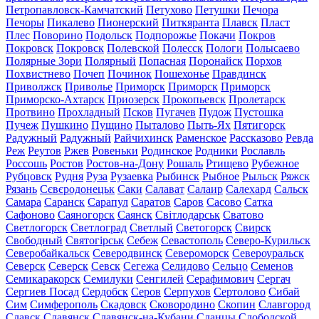
Петропавловск-Камчатский
Петухово
Петушки
Печора
Печоры
Пикалево
Пионерский
Питкяранта
Плавск
Пласт
Плес
Поворино
Подольск
Подпорожье
Покачи
Покров
Покровск
Покровск
Полевской
Полесск
Пологи
Полысаево
Полярные Зори
Полярный
Попасная
Поронайск
Порхов
Похвистнево
Почеп
Починок
Пошехонье
Правдинск
Приволжск
Приволье
Приморск
Приморск
Приморск
Приморско-Ахтарск
Приозерск
Прокопьевск
Пролетарск
Протвино
Прохладный
Псков
Пугачев
Пудож
Пустошка
Пучеж
Пушкино
Пущино
Пыталово
Пыть-Ях
Пятигорск
Радужный
Радужный
Райчихинск
Раменское
Рассказово
Ревда
Реж
Реутов
Ржев
Ровеньки
Родинское
Родники
Рославль
Россошь
Ростов
Ростов-на-Дону
Рошаль
Ртищево
Рубежное
Рубцовск
Рудня
Руза
Рузаевка
Рыбинск
Рыбное
Рыльск
Ряжск
Рязань
Сєвєродонецьк
Саки
Салават
Салаир
Салехард
Сальск
Самара
Саранск
Сарапул
Саратов
Саров
Сасово
Сатка
Сафоново
Саяногорск
Саянск
Світлодарськ
Сватово
Светлогорск
Светлоград
Светлый
Светогорск
Свирск
Свободный
Святогірськ
Себеж
Севастополь
Северо-Курильск
Северобайкальск
Северодвинск
Североморск
Североуральск
Северск
Северск
Севск
Сегежа
Селидово
Сельцо
Семенов
Семикаракорск
Семилуки
Сенгилей
Серафимович
Сергач
Сергиев Посад
Сердобск
Серов
Серпухов
Сертолово
Сибай
Сим
Симферополь
Скадовск
Сковородино
Скопин
Славгород
Славск
Славянск
Славянск-на-Кубани
Сланцы
Слободской