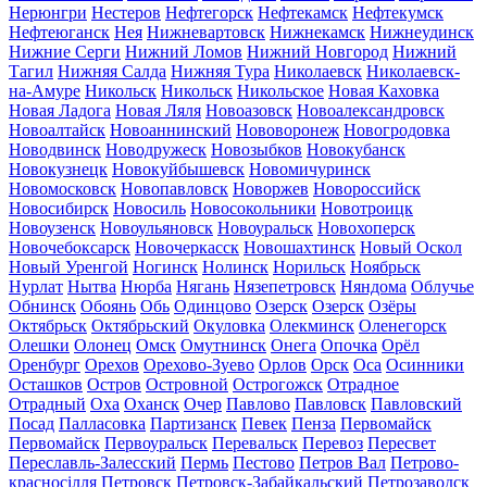
Нерюнгри
Нестеров
Нефтегорск
Нефтекамск
Нефтекумск
Нефтеюганск
Нея
Нижневартовск
Нижнекамск
Нижнеудинск
Нижние Серги
Нижний Ломов
Нижний Новгород
Нижний
Тагил
Нижняя Салда
Нижняя Тура
Николаевск
Николаевск-
на-Амуре
Никольск
Никольск
Никольское
Новая Каховка
Новая Ладога
Новая Ляля
Новоазовск
Новоалександровск
Новоалтайск
Новоаннинский
Нововоронеж
Новогродовка
Новодвинск
Новодружеск
Новозыбков
Новокубанск
Новокузнецк
Новокуйбышевск
Новомичуринск
Новомосковск
Новопавловск
Новоржев
Новороссийск
Новосибирск
Новосиль
Новосокольники
Новотроицк
Новоузенск
Новоульяновск
Новоуральск
Новохоперск
Новочебоксарск
Новочеркасск
Новошахтинск
Новый Оскол
Новый Уренгой
Ногинск
Нолинск
Норильск
Ноябрьск
Нурлат
Нытва
Нюрба
Нягань
Нязепетровск
Няндома
Облучье
Обнинск
Обоянь
Обь
Одинцово
Озерск
Озерск
Озёры
Октябрьск
Октябрьский
Окуловка
Олекминск
Оленегорск
Олешки
Олонец
Омск
Омутнинск
Онега
Опочка
Орёл
Оренбург
Орехов
Орехово-Зуево
Орлов
Орск
Оса
Осинники
Осташков
Остров
Островной
Острогожск
Отрадное
Отрадный
Оха
Оханск
Очер
Павлово
Павловск
Павловский
Посад
Палласовка
Партизанск
Певек
Пенза
Первомайск
Первомайск
Первоуральск
Перевальск
Перевоз
Пересвет
Переславль-Залесский
Пермь
Пестово
Петров Вал
Петрово-
красносілля
Петровск
Петровск-Забайкальский
Петрозаводск