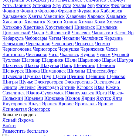
Усть-Лабинск
Устюжна
Уфа
Ухта
Учалы
Уяр
Фатеж
Феодосия
Фокино
Фокино
Фролово
Фрязино
Фурманов
Хабаровск
Хадыженск
Ханты-Мансийск
Харабали
Харовск
Харцызск
Хасавюрт
Хвалынск
Херсон
Хилок
Химки
Холм
Холмск
Хотьково
Хрестівка
Хрустальный
Цивильск
Цимлянск
Циолковский
Чадан
Чайковский
Чапаевск
Чаплыгин
Часов Яр
Чебаркуль
Чебоксары
Чегем
Чекалин
Челябинск
Чердынь
Черемхово
Черепаново
Череповец
Черкесск
Чермоз
Черноголовка
Черногорск
Чернушка
Черняховск
Чехов
Чистополь
Чистяково
Чита
Чкаловск
Чудово
Чулым
Чусовой
Чухлома
Шагонар
Шадринск
Шали
Шарыпово
Шарья
Шатура
Шахтерск
Шахты
Шахунья
Шацк
Шебекино
Шелехов
Шенкурск
Шилка
Шимановск
Шиханы
Шлиссельбург
Шумерля
Шумиха
Шуя
Щастя
Щекино
Щелкино
Щелково
Щигры
Щучье
Электрогорск
Электросталь
Электроугли
Элиста
Энгельс
Энергодар
Эртиль
Югорск
Южа
Южно-
Сахалинск
Южно-Сухокумск
Южноуральск
Юрга
Юрьев-
Польский
Юрьевец
Юрюзань
Юхнов
Ядрин
Якутск
Ялта
Ялуторовск
Янаул
Яранск
Яровое
Ярославль
Ярцево
Ясиноватая
Ясногорск
Больше городов
Ясный
Яхрома
Войти
Разместить бесплатно