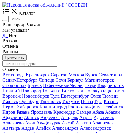
Каталог
Ваш город Волхов
Мы угадали?
Да
Нет
Волхов
Отмена
Районы
Применить
Отмена
Все города
Красноярск
Саратов
Москва
Курск
Севастополь
Санкт-Петербург
Липецк
Сочи
Барнаул
Магнитогорск
Ставрополь
Брянск
Набережные Челны
Тверь
Владивосток
Нижний Новгород
Тольятти
Волгоград
Новокузнецк
Томск
Воронеж
Новосибирск
Тула
Екатеринбург
Омск
Тюмень
Ижевск
Оренбург
Ульяновск
Иркутск
Пенза
Уфа
Казань
Пермь
Хабаровск
Калининград
Ростов-на-Дону
Челябинск
Киров
Рязань
Ярославль
Краснодар
Самара
Абаза
Абакан
Абдулино
Абинск
Авдеевка
Агидель
Агрыз
Адыгейск
Азнакаево
Азов
Ак-Довурак
Аксай
Алагир
Алапаевск
Алатырь
Алдан
Алейск
Александров
Александровск