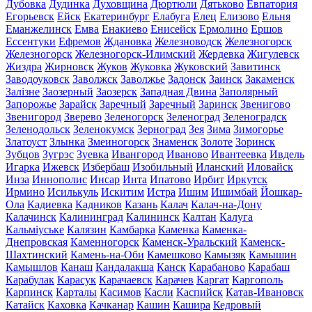
Дубовка
Дудинка
Духовщина
Дюртюли
Дятьково
Евпатория
Егорьевск
Ейск
Екатеринбург
Елабуга
Елец
Елизово
Ельня
Еманжелинск
Емва
Енакиево
Енисейск
Ермолино
Ершов
Ессентуки
Ефремов
Ждановка
Железноводск
Железногорск
Железногорск
Железногорск-Илимский
Жердевка
Жигулевск
Жиздра
Жирновск
Жуков
Жуковка
Жуковский
Завитинск
Заводоуковск
Заволжск
Заволжье
Задонск
Заинск
Закаменск
Залізне
Заозерный
Заозерск
Западная Двина
Заполярный
Запорожье
Зарайск
Заречный
Заречный
Заринск
Звенигово
Звенигород
Зверево
Зеленогорск
Зеленоград
Зеленоградск
Зеленодольск
Зеленокумск
Зерноград
Зея
Зима
Зимогорье
Златоуст
Злынка
Змеиногорск
Знаменск
Золоте
Зоринск
Зубцов
Зугрэс
Зуевка
Ивангород
Иваново
Ивантеевка
Ивдель
Игарка
Ижевск
Избербаш
Изобильный
Иланский
Иловайск
Инза
Иннополис
Инсар
Инта
Ипатово
Ирбит
Иркутск
Ирмино
Исилькуль
Искитим
Истра
Ишим
Ишимбай
Йошкар-
Ола
Кадиевка
Кадников
Казань
Калач
Калач-на-Дону
Калачинск
Калининград
Калининск
Калтан
Калуга
Кальміуське
Калязин
Камбарка
Каменка
Каменка-
Днепровская
Каменногорск
Каменск-Уральский
Каменск-
Шахтинский
Камень-на-Оби
Камешково
Камызяк
Камышин
Камышлов
Канаш
Кандалакша
Канск
Карабаново
Карабаш
Карабулак
Карасук
Карачаевск
Карачев
Каргат
Каргополь
Карпинск
Карталы
Касимов
Касли
Каспийск
Катав-Ивановск
Катайск
Каховка
Качканар
Кашин
Кашира
Кедровый