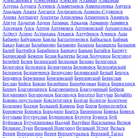
Алексанровск
Алексеевка
Алексин
Алзамай
Алмазная
Алупка
Алушта
Алчевск
Альметьевск
Амвросиевка
Амурск
Анадырь
Анапа
Ангарск
Андреаполь
Анжеро-Судженск
Анива
Антрацит
Апатиты
Апрелевка
Апшеронск
Арамиль
Аргун
Ардатов
Ардон
Арзамас
Аркадак
Армавир
Армянск
Арсеньев
Арск
Артем
Артемовск
Артемовский
Архангельск
Асбест
Асино
Астрахань
Аткарск
Ахтубинск
Ачинск
Аша
Бабаево
Бабушкин
Бавлы
Багратионовск
Байкальск
Баймак
Бакал
Баксан
Балабаново
Балаково
Балахна
Балашиха
Балашов
Балей
Балтийск
Барабинск
Барнаул
Барыш
Батайск
Бахмут
Бахчисарай
Бежецк
Белая Калитва
Белая Холуница
Белгород
Белебей
Белев
Белинский
Белицкое
Белово
Белогорск
Белогорск
Белозерск
Белокуриха
Беломорск
Белоозёрский
Белорецк
Белореченск
Белоусово
Белоярский
Белый
Бердск
Бердянск
Березники
Березовский
Березовский
Берислав
Беслан
Бийск
Бикин
Билибино
Биробиджан
Бирск
Бирюсинск
Бирюч
Благовещенск
Благовещенск
Благодарный
Бобров
Богданович
Богородицк
Богородск
Боготол
Богучар
Бодайбо
Боково-хрустальне
Бокситогорск
Болгар
Бологое
Болотное
Болохово
Болхов
Большой Камень
Бор
Борзя
Борисоглебск
Боровичи
Боровск
Бородино
Братск
Бронницы
Брянка
Брянск
Бугульма
Бугуруслан
Буденновск
Бузулук
Буинск
Буй
Буйнакск
Бутурлиновка
Валдай
Валуйки
Васильевка
Велиж
Великие Луки
Великий Новгород
Великий Устюг
Вельск
Венев
Верещагино
Верея
Верхнеуральск
Верхний Тагил