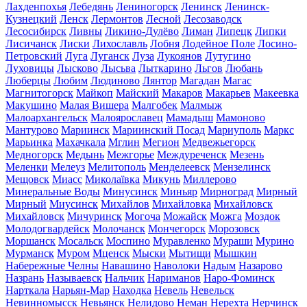
Лахденпохья
Лебедянь
Лениногорск
Ленинск
Ленинск-
Кузнецкий
Ленск
Лермонтов
Лесной
Лесозаводск
Лесосибирск
Ливны
Ликино-Дулёво
Лиман
Липецк
Липки
Лисичанск
Лиски
Лихославль
Лобня
Лодейное Поле
Лосино-
Петровский
Луга
Луганск
Луза
Лукоянов
Лутугино
Луховицы
Лысково
Лысьва
Лыткарино
Льгов
Любань
Люберцы
Любим
Людиново
Лянтор
Магадан
Магас
Магнитогорск
Майкоп
Майский
Макаров
Макарьев
Макеевка
Макушино
Малая Вишера
Малгобек
Малмыж
Малоархангельск
Малоярославец
Мамадыш
Мамоново
Мантурово
Мариинск
Мариинский Посад
Мариуполь
Маркс
Марьинка
Махачкала
Мглин
Мегион
Медвежьегорск
Медногорск
Медынь
Межгорье
Междуреченск
Мезень
Меленки
Мелеуз
Мелитополь
Менделеевск
Мензелинск
Мещовск
Миасс
Миколаївка
Микунь
Миллерово
Минеральные Воды
Минусинск
Миньяр
Мирноград
Мирный
Мирный
Миусинск
Михайлов
Михайловка
Михайловск
Михайловск
Мичуринск
Могоча
Можайск
Можга
Моздок
Молодогвардейск
Молочанск
Мончегорск
Морозовск
Моршанск
Мосальск
Моспино
Муравленко
Мураши
Мурино
Мурманск
Муром
Мценск
Мыски
Мытищи
Мышкин
Набережные Челны
Навашино
Наволоки
Надым
Назарово
Назрань
Называевск
Нальчик
Нариманов
Наро-Фоминск
Нарткала
Нарьян-Мар
Находка
Невель
Невельск
Невинномысск
Невьянск
Нелидово
Неман
Нерехта
Нерчинск