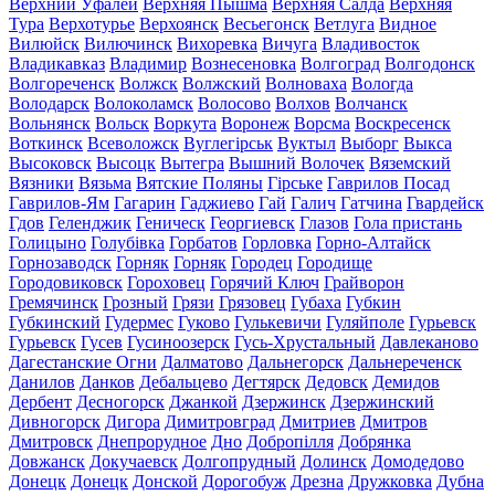
Верхний Уфалей
Верхняя Пышма
Верхняя Салда
Верхняя
Тура
Верхотурье
Верхоянск
Весьегонск
Ветлуга
Видное
Вилюйск
Вилючинск
Вихоревка
Вичуга
Владивосток
Владикавказ
Владимир
Вознесеновка
Волгоград
Волгодонск
Волгореченск
Волжск
Волжский
Волноваха
Вологда
Володарск
Волоколамск
Волосово
Волхов
Волчанск
Вольнянск
Вольск
Воркута
Воронеж
Ворсма
Воскресенск
Воткинск
Всеволожск
Вуглегірськ
Вуктыл
Выборг
Выкса
Высоковск
Высоцк
Вытегра
Вышний Волочек
Вяземский
Вязники
Вязьма
Вятские Поляны
Гірське
Гаврилов Посад
Гаврилов-Ям
Гагарин
Гаджиево
Гай
Галич
Гатчина
Гвардейск
Гдов
Геленджик
Геническ
Георгиевск
Глазов
Гола пристань
Голицыно
Голубівка
Горбатов
Горловка
Горно-Алтайск
Горнозаводск
Горняк
Горняк
Городец
Городище
Городовиковск
Гороховец
Горячий Ключ
Грайворон
Гремячинск
Грозный
Грязи
Грязовец
Губаха
Губкин
Губкинский
Гудермес
Гуково
Гулькевичи
Гуляйполе
Гурьевск
Гурьевск
Гусев
Гусиноозерск
Гусь-Хрустальный
Давлеканово
Дагестанские Огни
Далматово
Дальнегорск
Дальнереченск
Данилов
Данков
Дебальцево
Дегтярск
Дедовск
Демидов
Дербент
Десногорск
Джанкой
Дзержинск
Дзержинский
Дивногорск
Дигора
Димитровград
Дмитриев
Дмитров
Дмитровск
Днепрорудное
Дно
Добропілля
Добрянка
Довжанск
Докучаевск
Долгопрудный
Долинск
Домодедово
Донецк
Донецк
Донской
Дорогобуж
Дрезна
Дружковка
Дубна