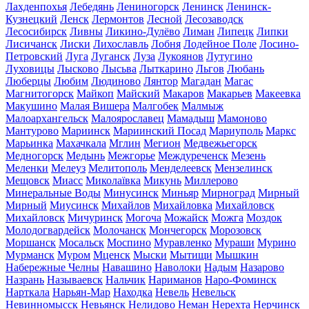
Лахденпохья
Лебедянь
Лениногорск
Ленинск
Ленинск-
Кузнецкий
Ленск
Лермонтов
Лесной
Лесозаводск
Лесосибирск
Ливны
Ликино-Дулёво
Лиман
Липецк
Липки
Лисичанск
Лиски
Лихославль
Лобня
Лодейное Поле
Лосино-
Петровский
Луга
Луганск
Луза
Лукоянов
Лутугино
Луховицы
Лысково
Лысьва
Лыткарино
Льгов
Любань
Люберцы
Любим
Людиново
Лянтор
Магадан
Магас
Магнитогорск
Майкоп
Майский
Макаров
Макарьев
Макеевка
Макушино
Малая Вишера
Малгобек
Малмыж
Малоархангельск
Малоярославец
Мамадыш
Мамоново
Мантурово
Мариинск
Мариинский Посад
Мариуполь
Маркс
Марьинка
Махачкала
Мглин
Мегион
Медвежьегорск
Медногорск
Медынь
Межгорье
Междуреченск
Мезень
Меленки
Мелеуз
Мелитополь
Менделеевск
Мензелинск
Мещовск
Миасс
Миколаївка
Микунь
Миллерово
Минеральные Воды
Минусинск
Миньяр
Мирноград
Мирный
Мирный
Миусинск
Михайлов
Михайловка
Михайловск
Михайловск
Мичуринск
Могоча
Можайск
Можга
Моздок
Молодогвардейск
Молочанск
Мончегорск
Морозовск
Моршанск
Мосальск
Моспино
Муравленко
Мураши
Мурино
Мурманск
Муром
Мценск
Мыски
Мытищи
Мышкин
Набережные Челны
Навашино
Наволоки
Надым
Назарово
Назрань
Называевск
Нальчик
Нариманов
Наро-Фоминск
Нарткала
Нарьян-Мар
Находка
Невель
Невельск
Невинномысск
Невьянск
Нелидово
Неман
Нерехта
Нерчинск