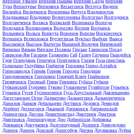
Верхний Уфалей
Верхняя Пышма
Верхняя Салда
Верхняя
Тура
Верхотурье
Верхоянск
Весьегонск
Ветлуга
Видное
Вилюйск
Вилючинск
Вихоревка
Вичуга
Владивосток
Владикавказ
Владимир
Вознесеновка
Волгоград
Волгодонск
Волгореченск
Волжск
Волжский
Волноваха
Вологда
Володарск
Волоколамск
Волосово
Волхов
Волчанск
Вольнянск
Вольск
Воркута
Воронеж
Ворсма
Воскресенск
Воткинск
Всеволожск
Вуглегірськ
Вуктыл
Выборг
Выкса
Высоковск
Высоцк
Вытегра
Вышний Волочек
Вяземский
Вязники
Вязьма
Вятские Поляны
Гірське
Гаврилов Посад
Гаврилов-Ям
Гагарин
Гаджиево
Гай
Галич
Гатчина
Гвардейск
Гдов
Геленджик
Геническ
Георгиевск
Глазов
Гола пристань
Голицыно
Голубівка
Горбатов
Горловка
Горно-Алтайск
Горнозаводск
Горняк
Горняк
Городец
Городище
Городовиковск
Гороховец
Горячий Ключ
Грайворон
Гремячинск
Грозный
Грязи
Грязовец
Губаха
Губкин
Губкинский
Гудермес
Гуково
Гулькевичи
Гуляйполе
Гурьевск
Гурьевск
Гусев
Гусиноозерск
Гусь-Хрустальный
Давлеканово
Дагестанские Огни
Далматово
Дальнегорск
Дальнереченск
Данилов
Данков
Дебальцево
Дегтярск
Дедовск
Демидов
Дербент
Десногорск
Джанкой
Дзержинск
Дзержинский
Дивногорск
Дигора
Димитровград
Дмитриев
Дмитров
Дмитровск
Днепрорудное
Дно
Добропілля
Добрянка
Довжанск
Докучаевск
Долгопрудный
Долинск
Домодедово
Донецк
Донецк
Донской
Дорогобуж
Дрезна
Дружковка
Дубна