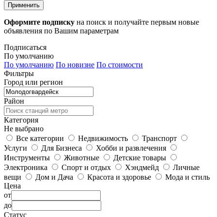
Применить
Оформите подписку
на поиск и получайте первым новые
объявления по Вашим параметрам
Подписаться
По умолчанию
По умолчанию
По новизне
По стоимости
Фильтры
Город или регион
Район
Категория
Не выбрано
Все категории
Недвижимость
Транспорт
Услуги
Для Бизнеса
Хобби и развлечения
Инструменты
Животные
Детские товары
Электроника
Спорт и отдых
Хэндмейд
Личные
вещи
Дом и Дача
Красота и здоровье
Мода и стиль
Цена
от
до
Статус