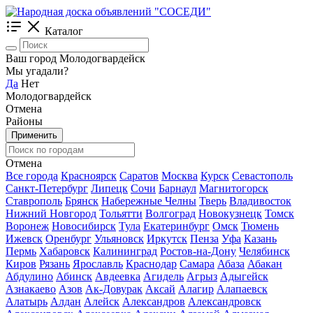
Каталог
Ваш город Молодогвардейск
Мы угадали?
Да
Нет
Молодогвардейск
Отмена
Районы
Применить
Отмена
Все города
Красноярск
Саратов
Москва
Курск
Севастополь
Санкт-Петербург
Липецк
Сочи
Барнаул
Магнитогорск
Ставрополь
Брянск
Набережные Челны
Тверь
Владивосток
Нижний Новгород
Тольятти
Волгоград
Новокузнецк
Томск
Воронеж
Новосибирск
Тула
Екатеринбург
Омск
Тюмень
Ижевск
Оренбург
Ульяновск
Иркутск
Пенза
Уфа
Казань
Пермь
Хабаровск
Калининград
Ростов-на-Дону
Челябинск
Киров
Рязань
Ярославль
Краснодар
Самара
Абаза
Абакан
Абдулино
Абинск
Авдеевка
Агидель
Агрыз
Адыгейск
Азнакаево
Азов
Ак-Довурак
Аксай
Алагир
Алапаевск
Алатырь
Алдан
Алейск
Александров
Александровск