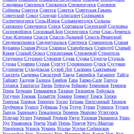
Слюдянка
Смоленск
Снежинск
Снежногорск
Снежное
Собинка
Советск
Советск
Советск
Советская Гавань
Советский
Сокол
Соледар
Солигалич
Соликамск
Солнечногорск
Соль-Илецк
Сольвычегодск
Сольцы
Сорокино
Сорочинск
Сорск
Сортавала
Сосенский
Сосновка
Сосновоборск
Сосновый Бор
Сосногорск
Сочи
Спас-Деменск
Спас-Клепики
Спасск
Спасск-Дальний
Спасск-Рязанский
Среднеколымск
Среднеуральск
Сретенск
Ставрополь
Старая
Купавна
Старая Русса
Старица
Старобельск
Стародуб
Старый
Крым
Старый Оскол
Стерлитамак
Стрежевой
Строитель
Струнино
Ступино
Суворов
Судак
Суджа
Судогда
Суздаль
Сунжа
Суоярви
Сураж
Сургут
Суровикино
Сурск
Сусуман
Сухиничи
Суходільськ
Сухой Лог
Сызрань
Сыктывкар
Сысерть
Сычевка
Сясьстрой
Тавда
Таврийск
Таганрог
Тайга
Тайшет
Талдом
Талица
Тамбов
Тара
Тарко-Сале
Таруса
Татарск
Таштагол
Тверь
Теберда
Тейково
Темников
Темрюк
Терек
Тетюши
Тимашевск
Тихвин
Тихорецк
Тобольск
Тогучин
Токмак
Тольятти
Томари
Томмот
Томск
Топки
Торецьк
Торжок
Торопец
Тосно
Тотьма
Трехгорный
Троицк
Трубчевск
Туапсе
Туймазы
Тула
Тулун
Туран
Туринск
Тутаев
Тында
Тырныауз
Тюкалинск
Тюмень
Уварово
Углегорск
Угледар
Углич
Удачный
Удомля
Ужур
Узловая
Украинск
Улан-
Удэ
Ульяновск
Унеча
Урай
Урень
Уржум
Урус-Мартан
Урюпинск
Усинск
Усмань
Усолье
Усолье-Сибирское
Уссурийск
Усть-Джегута
Усть-Илимск
Усть-Катав
Усть-Кут