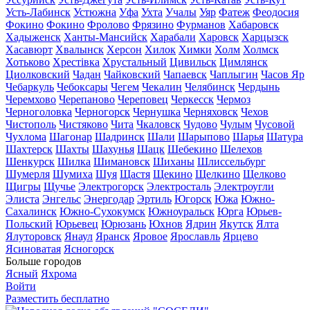
Усть-Лабинск
Устюжна
Уфа
Ухта
Учалы
Уяр
Фатеж
Феодосия
Фокино
Фокино
Фролово
Фрязино
Фурманов
Хабаровск
Хадыженск
Ханты-Мансийск
Харабали
Харовск
Харцызск
Хасавюрт
Хвалынск
Херсон
Хилок
Химки
Холм
Холмск
Хотьково
Хрестівка
Хрустальный
Цивильск
Цимлянск
Циолковский
Чадан
Чайковский
Чапаевск
Чаплыгин
Часов Яр
Чебаркуль
Чебоксары
Чегем
Чекалин
Челябинск
Чердынь
Черемхово
Черепаново
Череповец
Черкесск
Чермоз
Черноголовка
Черногорск
Чернушка
Черняховск
Чехов
Чистополь
Чистяково
Чита
Чкаловск
Чудово
Чулым
Чусовой
Чухлома
Шагонар
Шадринск
Шали
Шарыпово
Шарья
Шатура
Шахтерск
Шахты
Шахунья
Шацк
Шебекино
Шелехов
Шенкурск
Шилка
Шимановск
Шиханы
Шлиссельбург
Шумерля
Шумиха
Шуя
Щастя
Щекино
Щелкино
Щелково
Щигры
Щучье
Электрогорск
Электросталь
Электроугли
Элиста
Энгельс
Энергодар
Эртиль
Югорск
Южа
Южно-
Сахалинск
Южно-Сухокумск
Южноуральск
Юрга
Юрьев-
Польский
Юрьевец
Юрюзань
Юхнов
Ядрин
Якутск
Ялта
Ялуторовск
Янаул
Яранск
Яровое
Ярославль
Ярцево
Ясиноватая
Ясногорск
Больше городов
Ясный
Яхрома
Войти
Разместить бесплатно