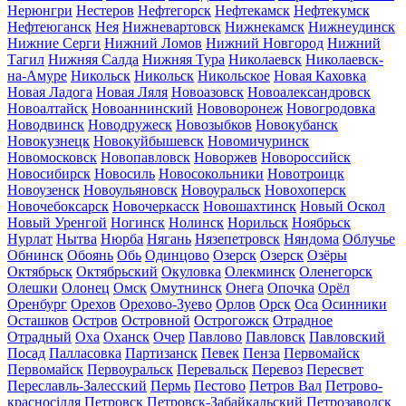
Нерюнгри
Нестеров
Нефтегорск
Нефтекамск
Нефтекумск
Нефтеюганск
Нея
Нижневартовск
Нижнекамск
Нижнеудинск
Нижние Серги
Нижний Ломов
Нижний Новгород
Нижний
Тагил
Нижняя Салда
Нижняя Тура
Николаевск
Николаевск-
на-Амуре
Никольск
Никольск
Никольское
Новая Каховка
Новая Ладога
Новая Ляля
Новоазовск
Новоалександровск
Новоалтайск
Новоаннинский
Нововоронеж
Новогродовка
Новодвинск
Новодружеск
Новозыбков
Новокубанск
Новокузнецк
Новокуйбышевск
Новомичуринск
Новомосковск
Новопавловск
Новоржев
Новороссийск
Новосибирск
Новосиль
Новосокольники
Новотроицк
Новоузенск
Новоульяновск
Новоуральск
Новохоперск
Новочебоксарск
Новочеркасск
Новошахтинск
Новый Оскол
Новый Уренгой
Ногинск
Нолинск
Норильск
Ноябрьск
Нурлат
Нытва
Нюрба
Нягань
Нязепетровск
Няндома
Облучье
Обнинск
Обоянь
Обь
Одинцово
Озерск
Озерск
Озёры
Октябрьск
Октябрьский
Окуловка
Олекминск
Оленегорск
Олешки
Олонец
Омск
Омутнинск
Онега
Опочка
Орёл
Оренбург
Орехов
Орехово-Зуево
Орлов
Орск
Оса
Осинники
Осташков
Остров
Островной
Острогожск
Отрадное
Отрадный
Оха
Оханск
Очер
Павлово
Павловск
Павловский
Посад
Палласовка
Партизанск
Певек
Пенза
Первомайск
Первомайск
Первоуральск
Перевальск
Перевоз
Пересвет
Переславль-Залесский
Пермь
Пестово
Петров Вал
Петрово-
красносілля
Петровск
Петровск-Забайкальский
Петрозаводск