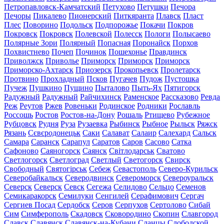
Петропавловск-Камчатский
Петухово
Петушки
Печора
Печоры
Пикалево
Пионерский
Питкяранта
Плавск
Пласт
Плес
Поворино
Подольск
Подпорожье
Покачи
Покров
Покровск
Покровск
Полевской
Полесск
Пологи
Полысаево
Полярные Зори
Полярный
Попасная
Поронайск
Порхов
Похвистнево
Почеп
Починок
Пошехонье
Правдинск
Приволжск
Приволье
Приморск
Приморск
Приморск
Приморско-Ахтарск
Приозерск
Прокопьевск
Пролетарск
Протвино
Прохладный
Псков
Пугачев
Пудож
Пустошка
Пучеж
Пушкино
Пущино
Пыталово
Пыть-Ях
Пятигорск
Радужный
Радужный
Райчихинск
Раменское
Рассказово
Ревда
Реж
Реутов
Ржев
Ровеньки
Родинское
Родники
Рославль
Россошь
Ростов
Ростов-на-Дону
Рошаль
Ртищево
Рубежное
Рубцовск
Рудня
Руза
Рузаевка
Рыбинск
Рыбное
Рыльск
Ряжск
Рязань
Сєвєродонецьк
Саки
Салават
Салаир
Салехард
Сальск
Самара
Саранск
Сарапул
Саратов
Саров
Сасово
Сатка
Сафоново
Саяногорск
Саянск
Світлодарськ
Сватово
Светлогорск
Светлоград
Светлый
Светогорск
Свирск
Свободный
Святогірськ
Себеж
Севастополь
Северо-Курильск
Северобайкальск
Северодвинск
Североморск
Североуральск
Северск
Северск
Севск
Сегежа
Селидово
Сельцо
Семенов
Семикаракорск
Семилуки
Сенгилей
Серафимович
Сергач
Сергиев Посад
Сердобск
Серов
Серпухов
Сертолово
Сибай
Сим
Симферополь
Скадовск
Сковородино
Скопин
Славгород
Славск
Славянск
Славянск-на-Кубани
Сланцы
Слободской