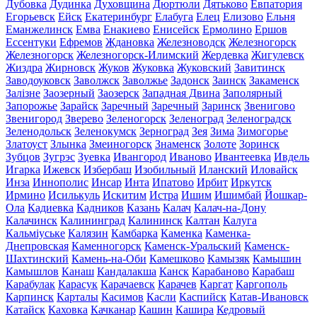
Дубовка
Дудинка
Духовщина
Дюртюли
Дятьково
Евпатория
Егорьевск
Ейск
Екатеринбург
Елабуга
Елец
Елизово
Ельня
Еманжелинск
Емва
Енакиево
Енисейск
Ермолино
Ершов
Ессентуки
Ефремов
Ждановка
Железноводск
Железногорск
Железногорск
Железногорск-Илимский
Жердевка
Жигулевск
Жиздра
Жирновск
Жуков
Жуковка
Жуковский
Завитинск
Заводоуковск
Заволжск
Заволжье
Задонск
Заинск
Закаменск
Залізне
Заозерный
Заозерск
Западная Двина
Заполярный
Запорожье
Зарайск
Заречный
Заречный
Заринск
Звенигово
Звенигород
Зверево
Зеленогорск
Зеленоград
Зеленоградск
Зеленодольск
Зеленокумск
Зерноград
Зея
Зима
Зимогорье
Златоуст
Злынка
Змеиногорск
Знаменск
Золоте
Зоринск
Зубцов
Зугрэс
Зуевка
Ивангород
Иваново
Ивантеевка
Ивдель
Игарка
Ижевск
Избербаш
Изобильный
Иланский
Иловайск
Инза
Иннополис
Инсар
Инта
Ипатово
Ирбит
Иркутск
Ирмино
Исилькуль
Искитим
Истра
Ишим
Ишимбай
Йошкар-
Ола
Кадиевка
Кадников
Казань
Калач
Калач-на-Дону
Калачинск
Калининград
Калининск
Калтан
Калуга
Кальміуське
Калязин
Камбарка
Каменка
Каменка-
Днепровская
Каменногорск
Каменск-Уральский
Каменск-
Шахтинский
Камень-на-Оби
Камешково
Камызяк
Камышин
Камышлов
Канаш
Кандалакша
Канск
Карабаново
Карабаш
Карабулак
Карасук
Карачаевск
Карачев
Каргат
Каргополь
Карпинск
Карталы
Касимов
Касли
Каспийск
Катав-Ивановск
Катайск
Каховка
Качканар
Кашин
Кашира
Кедровый