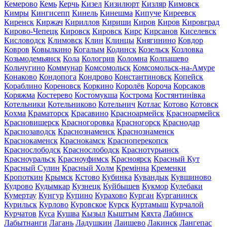
Кемерово
Кемь
Керчь
Кизел
Кизилюрт
Кизляр
Кимовск
Кимры
Кингисепп
Кинель
Кинешма
Кипуче
Киреевск
Киренск
Киржач
Кириллов
Кириши
Киров
Киров
Кировград
Кирово-Чепецк
Кировск
Кировск
Кирс
Кирсанов
Киселевск
Кисловодск
Климовск
Клин
Клинцы
Княгинино
Ковдор
Ковров
Ковылкино
Когалым
Кодинск
Козельск
Козловка
Козьмодемьянск
Кола
Кологрив
Коломна
Колпашево
Кольчугино
Коммунар
Комсомольск
Комсомольск-на-Амуре
Конаково
Кондопога
Кондрово
Константиновск
Копейск
Кораблино
Кореновск
Коркино
Королёв
Короча
Корсаков
Коряжма
Костерево
Костомукша
Кострома
Костянтинівка
Котельники
Котельниково
Котельнич
Котлас
Котово
Котовск
Кохма
Краматорск
Красавино
Красноармейск
Красноармейск
Красновишерск
Красногоровка
Красногорск
Краснодар
Краснозаводск
Краснознаменск
Краснознаменск
Краснокаменск
Краснокамск
Красноперекопск
Краснослободск
Краснослободск
Краснотурьинск
Красноуральск
Красноуфимск
Красноярск
Красный Кут
Красный Сулин
Красный Холм
Кремінна
Кременки
Кропоткин
Крымск
Кстово
Кубинка
Кувандык
Кувшиново
Кудрово
Кудымкар
Кузнецк
Куйбышев
Кукмор
Кулебаки
Кумертау
Кунгур
Купино
Курахово
Курган
Курганинск
Курильск
Курлово
Куровское
Курск
Куртамыш
Курчалой
Курчатов
Куса
Кушва
Кызыл
Кыштым
Кяхта
Лабинск
Лабытнанги
Лагань
Ладушкин
Лаишево
Лакинск
Лангепас