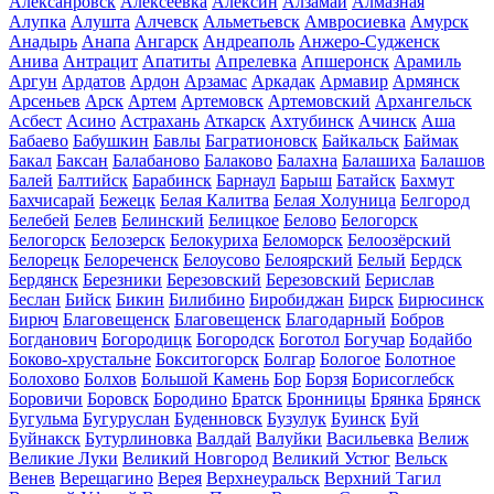
Алексанровск
Алексеевка
Алексин
Алзамай
Алмазная
Алупка
Алушта
Алчевск
Альметьевск
Амвросиевка
Амурск
Анадырь
Анапа
Ангарск
Андреаполь
Анжеро-Судженск
Анива
Антрацит
Апатиты
Апрелевка
Апшеронск
Арамиль
Аргун
Ардатов
Ардон
Арзамас
Аркадак
Армавир
Армянск
Арсеньев
Арск
Артем
Артемовск
Артемовский
Архангельск
Асбест
Асино
Астрахань
Аткарск
Ахтубинск
Ачинск
Аша
Бабаево
Бабушкин
Бавлы
Багратионовск
Байкальск
Баймак
Бакал
Баксан
Балабаново
Балаково
Балахна
Балашиха
Балашов
Балей
Балтийск
Барабинск
Барнаул
Барыш
Батайск
Бахмут
Бахчисарай
Бежецк
Белая Калитва
Белая Холуница
Белгород
Белебей
Белев
Белинский
Белицкое
Белово
Белогорск
Белогорск
Белозерск
Белокуриха
Беломорск
Белоозёрский
Белорецк
Белореченск
Белоусово
Белоярский
Белый
Бердск
Бердянск
Березники
Березовский
Березовский
Берислав
Беслан
Бийск
Бикин
Билибино
Биробиджан
Бирск
Бирюсинск
Бирюч
Благовещенск
Благовещенск
Благодарный
Бобров
Богданович
Богородицк
Богородск
Боготол
Богучар
Бодайбо
Боково-хрустальне
Бокситогорск
Болгар
Бологое
Болотное
Болохово
Болхов
Большой Камень
Бор
Борзя
Борисоглебск
Боровичи
Боровск
Бородино
Братск
Бронницы
Брянка
Брянск
Бугульма
Бугуруслан
Буденновск
Бузулук
Буинск
Буй
Буйнакск
Бутурлиновка
Валдай
Валуйки
Васильевка
Велиж
Великие Луки
Великий Новгород
Великий Устюг
Вельск
Венев
Верещагино
Верея
Верхнеуральск
Верхний Тагил