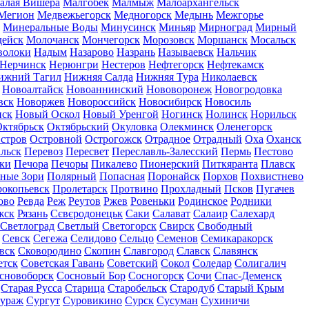
алая Вишера
Малгобек
Малмыж
Малоархангельск
Мегион
Медвежьегорск
Медногорск
Медынь
Межгорье
Минеральные Воды
Минусинск
Миньяр
Мирноград
Мирный
дейск
Молочанск
Мончегорск
Морозовск
Моршанск
Мосальск
волоки
Надым
Назарово
Назрань
Называевск
Нальчик
Нерчинск
Нерюнгри
Нестеров
Нефтегорск
Нефтекамск
ижний Тагил
Нижняя Салда
Нижняя Тура
Николаевск
Новоалтайск
Новоаннинский
Нововоронеж
Новогродовка
вск
Новоржев
Новороссийск
Новосибирск
Новосиль
нск
Новый Оскол
Новый Уренгой
Ногинск
Нолинск
Норильск
ктябрьск
Октябрьский
Окуловка
Олекминск
Оленегорск
стров
Островной
Острогожск
Отрадное
Отрадный
Оха
Оханск
льск
Перевоз
Пересвет
Переславль-Залесский
Пермь
Пестово
ки
Печора
Печоры
Пикалево
Пионерский
Питкяранта
Плавск
ные Зори
Полярный
Попасная
Поронайск
Порхов
Похвистнево
окопьевск
Пролетарск
Протвино
Прохладный
Псков
Пугачев
ово
Ревда
Реж
Реутов
Ржев
Ровеньки
Родинское
Родники
жск
Рязань
Сєвєродонецьк
Саки
Салават
Салаир
Салехард
Светлоград
Светлый
Светогорск
Свирск
Свободный
Севск
Сегежа
Селидово
Сельцо
Семенов
Семикаракорск
вск
Сковородино
Скопин
Славгород
Славск
Славянск
етск
Советская Гавань
Советский
Сокол
Соледар
Солигалич
сновоборск
Сосновый Бор
Сосногорск
Сочи
Спас-Деменск
Старая Русса
Старица
Старобельск
Стародуб
Старый Крым
ураж
Сургут
Суровикино
Сурск
Сусуман
Сухиничи