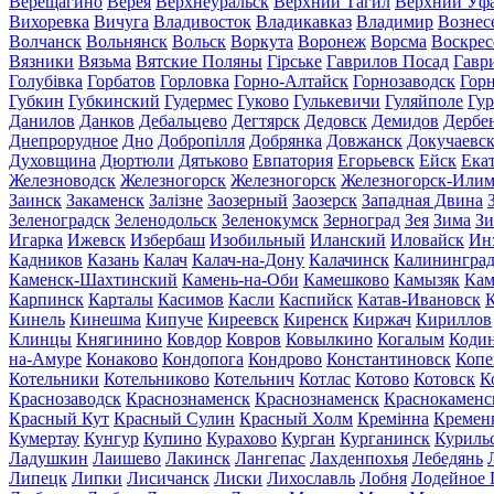
Верещагино
Верея
Верхнеуральск
Верхний Тагил
Верхний Уф
Вихоревка
Вичуга
Владивосток
Владикавказ
Владимир
Вознес
Волчанск
Вольнянск
Вольск
Воркута
Воронеж
Ворсма
Воскрес
Вязники
Вязьма
Вятские Поляны
Гірське
Гаврилов Посад
Гавр
Голубівка
Горбатов
Горловка
Горно-Алтайск
Горнозаводск
Гор
Губкин
Губкинский
Гудермес
Гуково
Гулькевичи
Гуляйполе
Гур
Данилов
Данков
Дебальцево
Дегтярск
Дедовск
Демидов
Дербе
Днепрорудное
Дно
Добропілля
Добрянка
Довжанск
Докучаевс
Духовщина
Дюртюли
Дятьково
Евпатория
Егорьевск
Ейск
Ека
Железноводск
Железногорск
Железногорск
Железногорск-Или
Заинск
Закаменск
Залізне
Заозерный
Заозерск
Западная Двина
Зеленоградск
Зеленодольск
Зеленокумск
Зерноград
Зея
Зима
Зи
Игарка
Ижевск
Избербаш
Изобильный
Иланский
Иловайск
Ин
Кадников
Казань
Калач
Калач-на-Дону
Калачинск
Калинингра
Каменск-Шахтинский
Камень-на-Оби
Камешково
Камызяк
Ка
Карпинск
Карталы
Касимов
Касли
Каспийск
Катав-Ивановск
К
Кинель
Кинешма
Кипуче
Киреевск
Киренск
Киржач
Кириллов
Клинцы
Княгинино
Ковдор
Ковров
Ковылкино
Когалым
Коди
на-Амуре
Конаково
Кондопога
Кондрово
Константиновск
Копе
Котельники
Котельниково
Котельнич
Котлас
Котово
Котовск
К
Краснозаводск
Краснознаменск
Краснознаменск
Краснокаменс
Красный Кут
Красный Сулин
Красный Холм
Кремінна
Кремен
Кумертау
Кунгур
Купино
Курахово
Курган
Курганинск
Куриль
Ладушкин
Лаишево
Лакинск
Лангепас
Лахденпохья
Лебедянь
Липецк
Липки
Лисичанск
Лиски
Лихославль
Лобня
Лодейное 