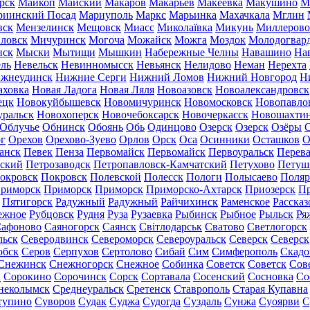
рск
Майкоп
Майский
Макаров
Макарьев
Макеевка
Макушино
М
риинский Посад
Мариуполь
Маркс
Марьинка
Махачкала
Мглин
вск
Мензелинск
Мещовск
Миасс
Миколаївка
Микунь
Миллерово
ловск
Мичуринск
Могоча
Можайск
Можга
Моздок
Молодогвар
нск
Мыски
Мытищи
Мышкин
Набережные Челны
Навашино
На
ль
Невельск
Невинномысск
Невьянск
Нелидово
Неман
Нерехта
жнеудинск
Нижние Серги
Нижний Ломов
Нижний Новгород
Н
аховка
Новая Ладога
Новая Ляля
Новоазовск
Новоалександровск
ецк
Новокуйбышевск
Новомичуринск
Новомосковск
Новопавло
уральск
Новохоперск
Новочебоксарск
Новочеркасск
Новошахти
Облучье
Обнинск
Обоянь
Обь
Одинцово
Озерск
Озерск
Озёры
О
г
Орехов
Орехово-Зуево
Орлов
Орск
Оса
Осинники
Осташков
О
анск
Певек
Пенза
Первомайск
Первомайск
Первоуральск
Перева
ьский
Петрозаводск
Петропавловск-Камчатский
Петухово
Петуш
окровск
Покровск
Полевской
Полесск
Пологи
Полысаево
Поляр
риморск
Приморск
Приморск
Приморско-Ахтарск
Приозерск
Пр
Пятигорск
Радужный
Радужный
Райчихинск
Раменское
Рассказ
ежное
Рубцовск
Рудня
Руза
Рузаевка
Рыбинск
Рыбное
Рыльск
Ря
афоново
Саяногорск
Саянск
Світлодарськ
Сватово
Светлогорск
льск
Северодвинск
Североморск
Североуральск
Северск
Северск
обск
Серов
Серпухов
Сертолово
Сибай
Сим
Симферополь
Скадо
Снежинск
Снежногорск
Снежное
Собинка
Советск
Советск
Сов
ы
Сорокино
Сорочинск
Сорск
Сортавала
Сосенский
Сосновка
Со
неколымск
Среднеуральск
Сретенск
Ставрополь
Старая Купавна
тупино
Суворов
Судак
Суджа
Судогда
Суздаль
Сунжа
Суоярви
С