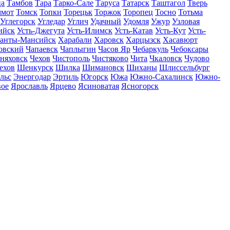
ца
Тамбов
Тара
Тарко-Сале
Таруса
Татарск
Таштагол
Тверь
ммот
Томск
Топки
Торецьк
Торжок
Торопец
Тосно
Тотьма
Углегорск
Угледар
Углич
Удачный
Удомля
Ужур
Узловая
ийск
Усть-Джегута
Усть-Илимск
Усть-Катав
Усть-Кут
Усть-
анты-Мансийск
Харабали
Харовск
Харцызск
Хасавюрт
овский
Чапаевск
Чаплыгин
Часов Яр
Чебаркуль
Чебоксары
няховск
Чехов
Чистополь
Чистяково
Чита
Чкаловск
Чудово
ехов
Шенкурск
Шилка
Шимановск
Шиханы
Шлиссельбург
льс
Энергодар
Эртиль
Югорск
Южа
Южно-Сахалинск
Южно-
вое
Ярославль
Ярцево
Ясиноватая
Ясногорск