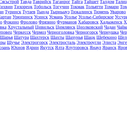
Сясьстрой
Тавда
Таврийск
Таганрог
Тайга
Тайшет
Талдом
Тали
Тихвин
Тихорецк
Тобольск
Тогучин
Токмак
Тольятти
Томари
То
ан
Туринск
Тутаев
Тында
Тырныауз
Тюкалинск
Тюмень
Уварово
артан
Урюпинск
Усинск
Усмань
Усолье
Усолье-Сибирское
Уссур
о
Фокино
Фролово
Фрязино
Фурманов
Хабаровск
Хадыженск
Х
івка
Хрустальный
Цивильск
Цимлянск
Циолковский
Чадан
Чайк
еповец
Черкесск
Чермоз
Черноголовка
Черногорск
Чернушка
Чер
Шарья
Шатура
Шахтерск
Шахты
Шахунья
Шацк
Шебекино
Шел
ры
Щучье
Электрогорск
Электросталь
Электроугли
Элиста
Энге
зань
Юхнов
Ядрин
Якутск
Ялта
Ялуторовск
Янаул
Яранск
Яро