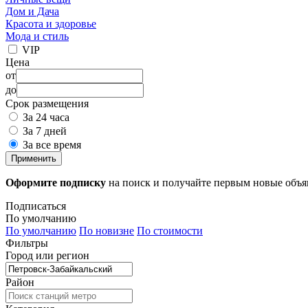
Дом и Дача
Красота и здоровье
Мода и стиль
VIP
Цена
от
до
Срок размещения
За 24 часа
За 7 дней
За все время
Применить
Оформите подписку
на поиск и получайте первым новые объ
Подписаться
По умолчанию
По умолчанию
По новизне
По стоимости
Фильтры
Город или регион
Район