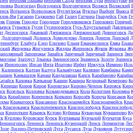
алей
Верхняя Пышма
Верхняя Салда
Верхняя Тура
Верхотурье
В
еновка
Волгоград
Волгодонск
Волгореченск
Волжск
Волжский
енск
Воткинск
Всеволожск
Вуглегірськ
Вуктыл
Выборг
Выкса
В
илов-Ям
Гагарин
Гаджиево
Гай
Галич
Гатчина
Гвардейск
Гдов
Г
няк
Горняк
Городец
Городище
Городовиковск
Гороховец
Горячий
ьевск
Гурьевск
Гусев
Гусиноозерск
Гусь-Хрустальный
Давлекан
нт
Десногорск
Джанкой
Дзержинск
Дзержинский
Дивногорск
Ди
к
Долгопрудный
Долинск
Домодедово
Донецк
Донецк
Донской
Д
теринбург
Елабуга
Елец
Елизово
Ельня
Еманжелинск
Емва
Енак
мский
Жердевка
Жигулевск
Жиздра
Жирновск
Жуков
Жуковка
Жу
Заполярный
Запорожье
Зарайск
Заречный
Заречный
Заринск
Зве
могорье
Златоуст
Злынка
Змеиногорск
Знаменск
Золоте
Зоринск
за
Иннополис
Инсар
Инта
Ипатово
Ирбит
Иркутск
Ирмино
Иси
д
Калининск
Калтан
Калуга
Кальміуське
Калязин
Камбарка
Каме
мышин
Камышлов
Канаш
Кандалакша
Канск
Карабаново
Караба
атайск
Каховка
Качканар
Кашин
Кашира
Кедровый
Кемерово
К
Кириши
Киров
Киров
Кировград
Кирово-Чепецк
Кировск
Киро
нск
Козельск
Козловка
Козьмодемьянск
Кола
Кологрив
Коломна
йск
Кораблино
Кореновск
Коркино
Королёв
Короча
Корсаков
Ко
охма
Краматорск
Красавино
Красноармейск
Красноармейск
Кра
к
Краснокамск
Красноперекопск
Краснослободск
Краснослободс
ки
Кропоткин
Крымск
Кстово
Кубинка
Кувандык
Кувшиново
Ку
ск
Курлово
Куровское
Курск
Куртамыш
Курчалой
Курчатов
Куса
Лениногорск
Ленинск
Ленинск-Кузнецкий
Ленск
Лермонтов
Ле
Поле
Лосино-Петровский
Луга
Луганск
Луза
Лукоянов
Лутугин