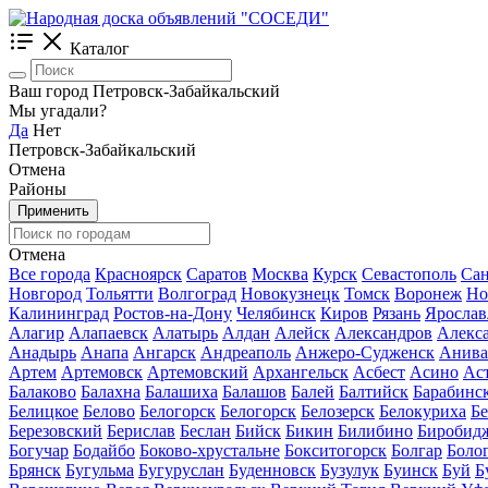
Каталог
Ваш город Петровск-Забайкальский
Мы угадали?
Да
Нет
Петровск-Забайкальский
Отмена
Районы
Применить
Отмена
Все города
Красноярск
Саратов
Москва
Курск
Севастополь
Сан
Новгород
Тольятти
Волгоград
Новокузнецк
Томск
Воронеж
Но
Калининград
Ростов-на-Дону
Челябинск
Киров
Рязань
Ярослав
Алагир
Алапаевск
Алатырь
Алдан
Алейск
Александров
Алекс
Анадырь
Анапа
Ангарск
Андреаполь
Анжеро-Судженск
Анива
Артем
Артемовск
Артемовский
Архангельск
Асбест
Асино
Ас
Балаково
Балахна
Балашиха
Балашов
Балей
Балтийск
Барабинс
Белицкое
Белово
Белогорск
Белогорск
Белозерск
Белокуриха
Б
Березовский
Берислав
Беслан
Бийск
Бикин
Билибино
Биробид
Богучар
Бодайбо
Боково-хрустальне
Бокситогорск
Болгар
Боло
Брянск
Бугульма
Бугуруслан
Буденновск
Бузулук
Буинск
Буй
Б