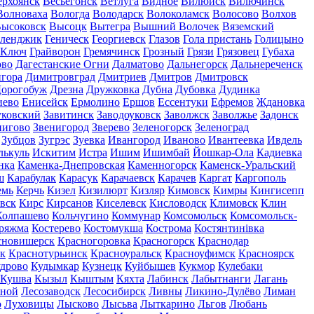
ерхоянск
Весьегонск
Ветлуга
Видное
Вилюйск
Вилючинск
Волноваха
Вологда
Володарск
Волоколамск
Волосово
Волхов
ысоковск
Высоцк
Вытегра
Вышний Волочек
Вяземский
еленджик
Геническ
Георгиевск
Глазов
Гола пристань
Голицыно
 Ключ
Грайворон
Гремячинск
Грозный
Грязи
Грязовец
Губаха
ово
Дагестанские Огни
Далматово
Дальнегорск
Дальнереченск
гора
Димитровград
Дмитриев
Дмитров
Дмитровск
орогобуж
Дрезна
Дружковка
Дубна
Дубовка
Дудинка
иево
Енисейск
Ермолино
Ершов
Ессентуки
Ефремов
Ждановка
ковский
Завитинск
Заводоуковск
Заволжск
Заволжье
Задонск
нигово
Звенигород
Зверево
Зеленогорск
Зеленоград
Зубцов
Зугрэс
Зуевка
Ивангород
Иваново
Ивантеевка
Ивдель
лькуль
Искитим
Истра
Ишим
Ишимбай
Йошкар-Ола
Кадиевка
нка
Каменка-Днепровская
Каменногорск
Каменск-Уральский
ш
Карабулак
Карасук
Карачаевск
Карачев
Каргат
Каргополь
емь
Керчь
Кизел
Кизилюрт
Кизляр
Кимовск
Кимры
Кингисепп
вск
Кирс
Кирсанов
Киселевск
Кисловодск
Климовск
Клин
Колпашево
Кольчугино
Коммунар
Комсомольск
Комсомольск-
ряжма
Костерево
Костомукша
Кострома
Костянтинівка
сновишерск
Красногоровка
Красногорск
Краснодар
к
Краснотурьинск
Красноуральск
Красноуфимск
Красноярск
дрово
Кудымкар
Кузнецк
Куйбышев
Кукмор
Кулебаки
Кушва
Кызыл
Кыштым
Кяхта
Лабинск
Лабытнанги
Лагань
сной
Лесозаводск
Лесосибирск
Ливны
Ликино-Дулёво
Лиман
о
Луховицы
Лысково
Лысьва
Лыткарино
Льгов
Любань