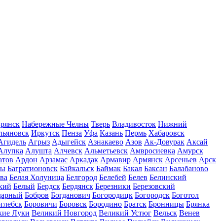
рянск
Набережные Челны
Тверь
Владивосток
Нижний
льяновск
Иркутск
Пенза
Уфа
Казань
Пермь
Хабаровск
Агидель
Агрыз
Адыгейск
Азнакаево
Азов
Ак-Довурак
Аксай
Алупка
Алушта
Алчевск
Альметьевск
Амвросиевка
Амурск
атов
Ардон
Арзамас
Аркадак
Армавир
Армянск
Арсеньев
Арск
лы
Багратионовск
Байкальск
Баймак
Бакал
Баксан
Балабаново
ва
Белая Холуница
Белгород
Белебей
Белев
Белинский
кий
Белый
Бердск
Бердянск
Березники
Березовский
дарный
Бобров
Богданович
Богородицк
Богородск
Боготол
глебск
Боровичи
Боровск
Бородино
Братск
Бронницы
Брянка
кие Луки
Великий Новгород
Великий Устюг
Вельск
Венев