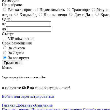
Категория
Не выбрано
Все категории
Недвижимость
Транспорт
Услуги
отдых
Хэндмейд
Личные вещи
Дом и Дача
Красо
Цена
от
до
Статус
VIP объявление
Срок размещения
За 24 часа
За 7 дней
За все время
Применить
Меню
Зарегистрируйтесь на нашем сайте
и получите
60 ₽
на свой бонусный счет!
Войти или зарегистрироваться
Главная
Добавить объявление
Правила сервиса
Пользовательское соглашение
Служба поддер