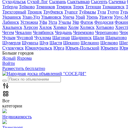
Суходільськ
Сухой Лог
Сызрань
Сыктывкар
Сысерть
Сычевка
Теберда
Тейково
Темников
Темрюк
Терек
Тетюши
Тимашевск
Трехгорный
Троицк
Трубчевск
Туапсе
Туймазы
Тула
Тулун
Тур
Украинск
Улан-Удэ
Ульяновск
Унеча
Урай
Урень
Уржум
Урус-М
Лабинск
Устюжна
Уфа
Ухта
Учалы
Уяр
Фатеж
Феодосия
Фокин
Хвалынск
Херсон
Хилок
Химки
Холм
Холмск
Хотьково
Хрест
Чегем
Чекалин
Челябинск
Чердынь
Черемхово
Черепаново
Чер
Чулым
Чусовой
Чухлома
Шагонар
Шадринск
Шали
Шарыпово
Шумерля
Шумиха
Шуя
Щастя
Щекино
Щелкино
Щелково
Щиг
Сухокумск
Южноуральск
Юрга
Юрьев-Польский
Юрьевец
Юрю
Больше городов
Ясный
Яхрома
Войти
Разместить бесплатно
Все
категории
Недвижимость
Транспорт