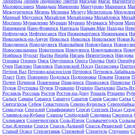
Люберцы
Любим
Людиново
Лянтор
Магадан
Магас
Магнитого
Малоярославец
Мамадыш
Мамоново
Мантурово
Мариинск
Ма
Междуреченск
Мезень
Меленки
Мелеуз
Мелитополь
Менделее
Мирный
Миусинск
Михайлов
Михайловка
Михайловск
Михай
Моспино
Муравленко
Мураши
Мурино
Мурманск
Муром
Мце
Нариманов
Наро-Фоминск
Нарткала
Нарьян-Мар
Находка
Неве
Нефтекумск
Нефтеюганск
Нея
Нижневартовск
Нижнекамск
Ни
Николаевск-на-Амуре
Никольск
Никольск
Никольское
Новая К
Новодвинск
Новодружеск
Новозыбков
Новокубанск
Новокузн
Новосокольники
Новотроицк
Новоузенск
Новоульяновск
Ново
Ноябрьск
Нурлат
Нытва
Нюрба
Нягань
Нязепетровск
Няндома
Олешки
Олонец
Омск
Омутнинск
Онега
Опочка
Орёл
Оренбур
Очер
Павлово
Павловск
Павловский Посад
Палласовка
Партиз
Петров Вал
Петрово-красносілля
Петровск
Петровск-Забайкал
Пласт
Плес
Поворино
Подольск
Подпорожье
Покачи
Покров
П
Почеп
Починок
Пошехонье
Правдинск
Приволжск
Приволье
П
Пудож
Пустошка
Пучеж
Пушкино
Пущино
Пыталово
Пыть-Ях
Рославль
Россошь
Ростов
Ростов-на-Дону
Рошаль
Ртищево
Руб
Сальск
Самара
Саранск
Сарапул
Саратов
Саров
Сасово
Сатка
С
Святогірськ
Себеж
Севастополь
Северо-Курильск
Северобайка
Семилуки
Сенгилей
Серафимович
Сергач
Сергиев Посад
Серд
Славянск-на-Кубани
Сланцы
Слободской
Слюдянка
Смоленск
Соликамск
Солнечногорск
Соль-Илецк
Сольвычегодск
Сольц
Спас-Клепики
Спасск
Спасск-Дальний
Спасск-Рязанский
Сред
Старый Оскол
Стерлитамак
Стрежевой
Строитель
Струнино
С