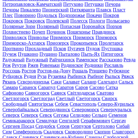
Петропавловск-Камчатский
Петухово
Петушки
Печора
Печоры
Пикалево
Пионерский
Питкяранта
Плавск
Пласт
Плес
Поворино
Подольск
Подпорожье
Покачи
Покров
Покровск
Покровск
Полевской
Полесск
Пологи
Полысаево
Полярные Зори
Полярный
Попасная
Поронайск
Порхов
Похвистнево
Почеп
Починок
Пошехонье
Правдинск
Приволжск
Приволье
Приморск
Приморск
Приморск
Приморско-Ахтарск
Приозерск
Прокопьевск
Пролетарск
Протвино
Прохладный
Псков
Пугачев
Пудож
Пустошка
Пучеж
Пушкино
Пущино
Пыталово
Пыть-Ях
Пятигорск
Радужный
Радужный
Райчихинск
Раменское
Рассказово
Ревда
Реж
Реутов
Ржев
Ровеньки
Родинское
Родники
Рославль
Россошь
Ростов
Ростов-на-Дону
Рошаль
Ртищево
Рубежное
Рубцовск
Рудня
Руза
Рузаевка
Рыбинск
Рыбное
Рыльск
Ряжск
Рязань
Сєвєродонецьк
Саки
Салават
Салаир
Салехард
Сальск
Самара
Саранск
Сарапул
Саратов
Саров
Сасово
Сатка
Сафоново
Саяногорск
Саянск
Світлодарськ
Сватово
Светлогорск
Светлоград
Светлый
Светогорск
Свирск
Свободный
Святогірськ
Себеж
Севастополь
Северо-Курильск
Северобайкальск
Северодвинск
Североморск
Североуральск
Северск
Северск
Севск
Сегежа
Селидово
Сельцо
Семенов
Семикаракорск
Семилуки
Сенгилей
Серафимович
Сергач
Сергиев Посад
Сердобск
Серов
Серпухов
Сертолово
Сибай
Сим
Симферополь
Скадовск
Сковородино
Скопин
Славгород
Славск
Славянск
Славянск-на-Кубани
Сланцы
Слободской