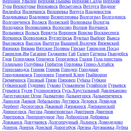
Верхний Уфалей
Верхняя Пышма
Верхняя Салда
Верхняя
Тура
Верхотурье
Верхоянск
Весьегонск
Ветлуга
Видное
Вилюйск
Вилючинск
Вихоревка
Вичуга
Владивосток
Владикавказ
Владимир
Вознесеновка
Волгоград
Волгодонск
Волгореченск
Волжск
Волжский
Волноваха
Вологда
Володарск
Волоколамск
Волосово
Волхов
Волчанск
Вольнянск
Вольск
Воркута
Воронеж
Ворсма
Воскресенск
Воткинск
Всеволожск
Вуглегірськ
Вуктыл
Выборг
Выкса
Высоковск
Высоцк
Вытегра
Вышний Волочек
Вяземский
Вязники
Вязьма
Вятские Поляны
Гірське
Гаврилов Посад
Гаврилов-Ям
Гагарин
Гаджиево
Гай
Галич
Гатчина
Гвардейск
Гдов
Геленджик
Геническ
Георгиевск
Глазов
Гола пристань
Голицыно
Голубівка
Горбатов
Горловка
Горно-Алтайск
Горнозаводск
Горняк
Горняк
Городец
Городище
Городовиковск
Гороховец
Горячий Ключ
Грайворон
Гремячинск
Грозный
Грязи
Грязовец
Губаха
Губкин
Губкинский
Гудермес
Гуково
Гулькевичи
Гуляйполе
Гурьевск
Гурьевск
Гусев
Гусиноозерск
Гусь-Хрустальный
Давлеканово
Дагестанские Огни
Далматово
Дальнегорск
Дальнереченск
Данилов
Данков
Дебальцево
Дегтярск
Дедовск
Демидов
Дербент
Десногорск
Джанкой
Дзержинск
Дзержинский
Дивногорск
Дигора
Димитровград
Дмитриев
Дмитров
Дмитровск
Днепрорудное
Дно
Добропілля
Добрянка
Довжанск
Докучаевск
Долгопрудный
Долинск
Домодедово
Донецк
Донецк
Донской
Дорогобуж
Дрезна
Дружковка
Дубна