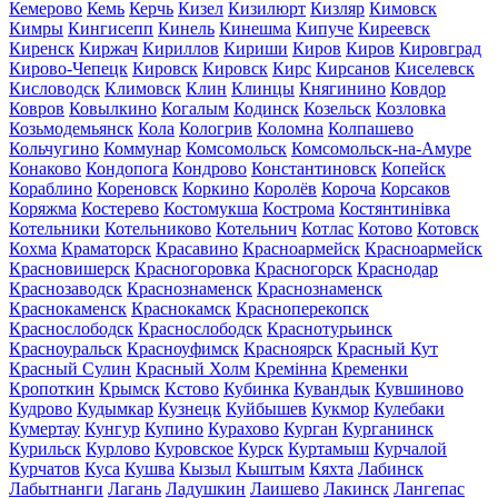
Кемерово
Кемь
Керчь
Кизел
Кизилюрт
Кизляр
Кимовск
Кимры
Кингисепп
Кинель
Кинешма
Кипуче
Киреевск
Киренск
Киржач
Кириллов
Кириши
Киров
Киров
Кировград
Кирово-Чепецк
Кировск
Кировск
Кирс
Кирсанов
Киселевск
Кисловодск
Климовск
Клин
Клинцы
Княгинино
Ковдор
Ковров
Ковылкино
Когалым
Кодинск
Козельск
Козловка
Козьмодемьянск
Кола
Кологрив
Коломна
Колпашево
Кольчугино
Коммунар
Комсомольск
Комсомольск-на-Амуре
Конаково
Кондопога
Кондрово
Константиновск
Копейск
Кораблино
Кореновск
Коркино
Королёв
Короча
Корсаков
Коряжма
Костерево
Костомукша
Кострома
Костянтинівка
Котельники
Котельниково
Котельнич
Котлас
Котово
Котовск
Кохма
Краматорск
Красавино
Красноармейск
Красноармейск
Красновишерск
Красногоровка
Красногорск
Краснодар
Краснозаводск
Краснознаменск
Краснознаменск
Краснокаменск
Краснокамск
Красноперекопск
Краснослободск
Краснослободск
Краснотурьинск
Красноуральск
Красноуфимск
Красноярск
Красный Кут
Красный Сулин
Красный Холм
Кремінна
Кременки
Кропоткин
Крымск
Кстово
Кубинка
Кувандык
Кувшиново
Кудрово
Кудымкар
Кузнецк
Куйбышев
Кукмор
Кулебаки
Кумертау
Кунгур
Купино
Курахово
Курган
Курганинск
Курильск
Курлово
Куровское
Курск
Куртамыш
Курчалой
Курчатов
Куса
Кушва
Кызыл
Кыштым
Кяхта
Лабинск
Лабытнанги
Лагань
Ладушкин
Лаишево
Лакинск
Лангепас