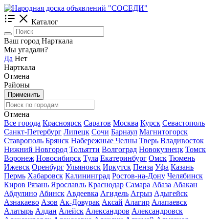
Каталог
Ваш город Нарткала
Мы угадали?
Да
Нет
Нарткала
Отмена
Районы
Применить
Отмена
Все города
Красноярск
Саратов
Москва
Курск
Севастополь
Санкт-Петербург
Липецк
Сочи
Барнаул
Магнитогорск
Ставрополь
Брянск
Набережные Челны
Тверь
Владивосток
Нижний Новгород
Тольятти
Волгоград
Новокузнецк
Томск
Воронеж
Новосибирск
Тула
Екатеринбург
Омск
Тюмень
Ижевск
Оренбург
Ульяновск
Иркутск
Пенза
Уфа
Казань
Пермь
Хабаровск
Калининград
Ростов-на-Дону
Челябинск
Киров
Рязань
Ярославль
Краснодар
Самара
Абаза
Абакан
Абдулино
Абинск
Авдеевка
Агидель
Агрыз
Адыгейск
Азнакаево
Азов
Ак-Довурак
Аксай
Алагир
Алапаевск
Алатырь
Алдан
Алейск
Александров
Александровск