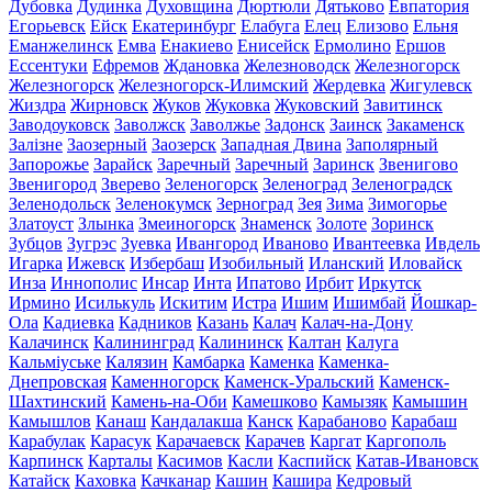
Дубовка
Дудинка
Духовщина
Дюртюли
Дятьково
Евпатория
Егорьевск
Ейск
Екатеринбург
Елабуга
Елец
Елизово
Ельня
Еманжелинск
Емва
Енакиево
Енисейск
Ермолино
Ершов
Ессентуки
Ефремов
Ждановка
Железноводск
Железногорск
Железногорск
Железногорск-Илимский
Жердевка
Жигулевск
Жиздра
Жирновск
Жуков
Жуковка
Жуковский
Завитинск
Заводоуковск
Заволжск
Заволжье
Задонск
Заинск
Закаменск
Залізне
Заозерный
Заозерск
Западная Двина
Заполярный
Запорожье
Зарайск
Заречный
Заречный
Заринск
Звенигово
Звенигород
Зверево
Зеленогорск
Зеленоград
Зеленоградск
Зеленодольск
Зеленокумск
Зерноград
Зея
Зима
Зимогорье
Златоуст
Злынка
Змеиногорск
Знаменск
Золоте
Зоринск
Зубцов
Зугрэс
Зуевка
Ивангород
Иваново
Ивантеевка
Ивдель
Игарка
Ижевск
Избербаш
Изобильный
Иланский
Иловайск
Инза
Иннополис
Инсар
Инта
Ипатово
Ирбит
Иркутск
Ирмино
Исилькуль
Искитим
Истра
Ишим
Ишимбай
Йошкар-
Ола
Кадиевка
Кадников
Казань
Калач
Калач-на-Дону
Калачинск
Калининград
Калининск
Калтан
Калуга
Кальміуське
Калязин
Камбарка
Каменка
Каменка-
Днепровская
Каменногорск
Каменск-Уральский
Каменск-
Шахтинский
Камень-на-Оби
Камешково
Камызяк
Камышин
Камышлов
Канаш
Кандалакша
Канск
Карабаново
Карабаш
Карабулак
Карасук
Карачаевск
Карачев
Каргат
Каргополь
Карпинск
Карталы
Касимов
Касли
Каспийск
Катав-Ивановск
Катайск
Каховка
Качканар
Кашин
Кашира
Кедровый