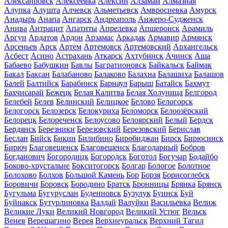
Алексанровск
Алексеевка
Алексин
Алзамай
Алмазная
Алупка
Алушта
Алчевск
Альметьевск
Амвросиевка
Амурск
Анадырь
Анапа
Ангарск
Андреаполь
Анжеро-Судженск
Анива
Антрацит
Апатиты
Апрелевка
Апшеронск
Арамиль
Аргун
Ардатов
Ардон
Арзамас
Аркадак
Армавир
Армянск
Арсеньев
Арск
Артем
Артемовск
Артемовский
Архангельск
Асбест
Асино
Астрахань
Аткарск
Ахтубинск
Ачинск
Аша
Бабаево
Бабушкин
Бавлы
Багратионовск
Байкальск
Баймак
Бакал
Баксан
Балабаново
Балаково
Балахна
Балашиха
Балашов
Балей
Балтийск
Барабинск
Барнаул
Барыш
Батайск
Бахмут
Бахчисарай
Бежецк
Белая Калитва
Белая Холуница
Белгород
Белебей
Белев
Белинский
Белицкое
Белово
Белогорск
Белогорск
Белозерск
Белокуриха
Беломорск
Белоозёрский
Белорецк
Белореченск
Белоусово
Белоярский
Белый
Бердск
Бердянск
Березники
Березовский
Березовский
Берислав
Беслан
Бийск
Бикин
Билибино
Биробиджан
Бирск
Бирюсинск
Бирюч
Благовещенск
Благовещенск
Благодарный
Бобров
Богданович
Богородицк
Богородск
Боготол
Богучар
Бодайбо
Боково-хрустальне
Бокситогорск
Болгар
Бологое
Болотное
Болохово
Болхов
Большой Камень
Бор
Борзя
Борисоглебск
Боровичи
Боровск
Бородино
Братск
Бронницы
Брянка
Брянск
Бугульма
Бугуруслан
Буденновск
Бузулук
Буинск
Буй
Буйнакск
Бутурлиновка
Валдай
Валуйки
Васильевка
Велиж
Великие Луки
Великий Новгород
Великий Устюг
Вельск
Венев
Верещагино
Верея
Верхнеуральск
Верхний Тагил