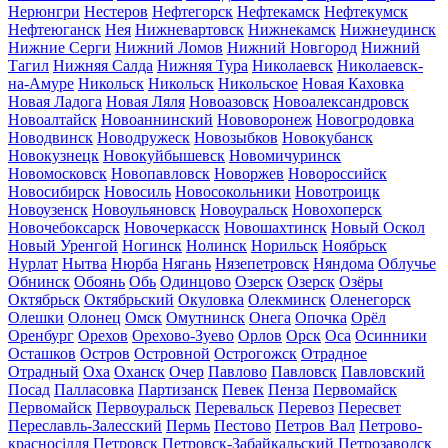
Нерюнгри
Нестеров
Нефтегорск
Нефтекамск
Нефтекумск
Нефтеюганск
Нея
Нижневартовск
Нижнекамск
Нижнеудинск
Нижние Серги
Нижний Ломов
Нижний Новгород
Нижний
Тагил
Нижняя Салда
Нижняя Тура
Николаевск
Николаевск-
на-Амуре
Никольск
Никольск
Никольское
Новая Каховка
Новая Ладога
Новая Ляля
Новоазовск
Новоалександровск
Новоалтайск
Новоаннинский
Нововоронеж
Новогродовка
Новодвинск
Новодружеск
Новозыбков
Новокубанск
Новокузнецк
Новокуйбышевск
Новомичуринск
Новомосковск
Новопавловск
Новоржев
Новороссийск
Новосибирск
Новосиль
Новосокольники
Новотроицк
Новоузенск
Новоульяновск
Новоуральск
Новохоперск
Новочебоксарск
Новочеркасск
Новошахтинск
Новый Оскол
Новый Уренгой
Ногинск
Нолинск
Норильск
Ноябрьск
Нурлат
Нытва
Нюрба
Нягань
Нязепетровск
Няндома
Облучье
Обнинск
Обоянь
Обь
Одинцово
Озерск
Озерск
Озёры
Октябрьск
Октябрьский
Окуловка
Олекминск
Оленегорск
Олешки
Олонец
Омск
Омутнинск
Онега
Опочка
Орёл
Оренбург
Орехов
Орехово-Зуево
Орлов
Орск
Оса
Осинники
Осташков
Остров
Островной
Острогожск
Отрадное
Отрадный
Оха
Оханск
Очер
Павлово
Павловск
Павловский
Посад
Палласовка
Партизанск
Певек
Пенза
Первомайск
Первомайск
Первоуральск
Перевальск
Перевоз
Пересвет
Переславль-Залесский
Пермь
Пестово
Петров Вал
Петрово-
красносілля
Петровск
Петровск-Забайкальский
Петрозаводск