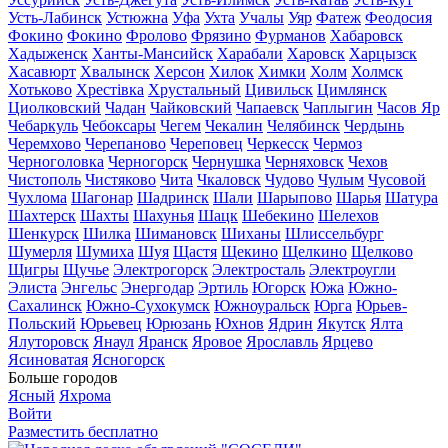
Усть-Лабинск
Устюжна
Уфа
Ухта
Учалы
Уяр
Фатеж
Феодосия
Фокино
Фокино
Фролово
Фрязино
Фурманов
Хабаровск
Хадыженск
Ханты-Мансийск
Харабали
Харовск
Харцызск
Хасавюрт
Хвалынск
Херсон
Хилок
Химки
Холм
Холмск
Хотьково
Хрестівка
Хрустальный
Цивильск
Цимлянск
Циолковский
Чадан
Чайковский
Чапаевск
Чаплыгин
Часов Яр
Чебаркуль
Чебоксары
Чегем
Чекалин
Челябинск
Чердынь
Черемхово
Черепаново
Череповец
Черкесск
Чермоз
Черноголовка
Черногорск
Чернушка
Черняховск
Чехов
Чистополь
Чистяково
Чита
Чкаловск
Чудово
Чулым
Чусовой
Чухлома
Шагонар
Шадринск
Шали
Шарыпово
Шарья
Шатура
Шахтерск
Шахты
Шахунья
Шацк
Шебекино
Шелехов
Шенкурск
Шилка
Шимановск
Шиханы
Шлиссельбург
Шумерля
Шумиха
Шуя
Щастя
Щекино
Щелкино
Щелково
Щигры
Щучье
Электрогорск
Электросталь
Электроугли
Элиста
Энгельс
Энергодар
Эртиль
Югорск
Южа
Южно-
Сахалинск
Южно-Сухокумск
Южноуральск
Юрга
Юрьев-
Польский
Юрьевец
Юрюзань
Юхнов
Ядрин
Якутск
Ялта
Ялуторовск
Янаул
Яранск
Яровое
Ярославль
Ярцево
Ясиноватая
Ясногорск
Больше городов
Ясный
Яхрома
Войти
Разместить бесплатно