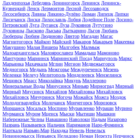
Лахденпохья
Лебедянь
Лениногорск
Ленинск
Ленинск-
Кузнецкий
Ленск
Лермонтов
Лесной
Лесозаводск
Лесосибирск
Ливны
Ликино-Дулёво
Лиман
Липецк
Липки
Лисичанск
Лиски
Лихославль
Лобня
Лодейное Поле
Лосино-
Петровский
Луга
Луганск
Луза
Лукоянов
Лутугино
Луховицы
Лысково
Лысьва
Лыткарино
Льгов
Любань
Люберцы
Любим
Людиново
Лянтор
Магадан
Магас
Магнитогорск
Майкоп
Майский
Макаров
Макарьев
Макеевка
Макушино
Малая Вишера
Малгобек
Малмыж
Малоархангельск
Малоярославец
Мамадыш
Мамоново
Мантурово
Мариинск
Мариинский Посад
Мариуполь
Маркс
Марьинка
Махачкала
Мглин
Мегион
Медвежьегорск
Медногорск
Медынь
Межгорье
Междуреченск
Мезень
Меленки
Мелеуз
Мелитополь
Менделеевск
Мензелинск
Мещовск
Миасс
Миколаївка
Микунь
Миллерово
Минеральные Воды
Минусинск
Миньяр
Мирноград
Мирный
Мирный
Миусинск
Михайлов
Михайловка
Михайловск
Михайловск
Мичуринск
Могоча
Можайск
Можга
Моздок
Молодогвардейск
Молочанск
Мончегорск
Морозовск
Моршанск
Мосальск
Моспино
Муравленко
Мураши
Мурино
Мурманск
Муром
Мценск
Мыски
Мытищи
Мышкин
Набережные Челны
Навашино
Наволоки
Надым
Назарово
Назрань
Называевск
Нальчик
Нариманов
Наро-Фоминск
Нарткала
Нарьян-Мар
Находка
Невель
Невельск
Невинномысск
Невьянск
Нелидово
Неман
Нерехта
Нерчинск