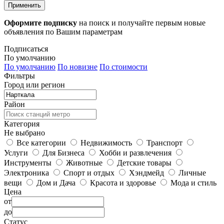
Применить
Оформите подписку
на поиск и получайте первым новые
объявления по Вашим параметрам
Подписаться
По умолчанию
По умолчанию
По новизне
По стоимости
Фильтры
Город или регион
Район
Категория
Не выбрано
Все категории
Недвижимость
Транспорт
Услуги
Для Бизнеса
Хобби и развлечения
Инструменты
Животные
Детские товары
Электроника
Спорт и отдых
Хэндмейд
Личные
вещи
Дом и Дача
Красота и здоровье
Мода и стиль
Цена
от
до
Статус