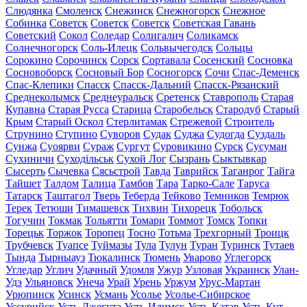
Слюдянка
Смоленск
Снежинск
Снежногорск
Снежное
Собинка
Советск
Советск
Советск
Советская Гавань
Советский
Сокол
Соледар
Солигалич
Соликамск
Солнечногорск
Соль-Илецк
Сольвычегодск
Сольцы
Сорокино
Сорочинск
Сорск
Сортавала
Сосенский
Сосновка
Сосновоборск
Сосновый Бор
Сосногорск
Сочи
Спас-Деменск
Спас-Клепики
Спасск
Спасск-Дальний
Спасск-Рязанский
Среднеколымск
Среднеуральск
Сретенск
Ставрополь
Старая
Купавна
Старая Русса
Старица
Старобельск
Стародуб
Старый
Крым
Старый Оскол
Стерлитамак
Стрежевой
Строитель
Струнино
Ступино
Суворов
Судак
Суджа
Судогда
Суздаль
Сунжа
Суоярви
Сураж
Сургут
Суровикино
Сурск
Сусуман
Сухиничи
Суходільськ
Сухой Лог
Сызрань
Сыктывкар
Сысерть
Сычевка
Сясьстрой
Тавда
Таврийск
Таганрог
Тайга
Тайшет
Талдом
Талица
Тамбов
Тара
Тарко-Сале
Таруса
Татарск
Таштагол
Тверь
Теберда
Тейково
Темников
Темрюк
Терек
Тетюши
Тимашевск
Тихвин
Тихорецк
Тобольск
Тогучин
Токмак
Тольятти
Томари
Томмот
Томск
Топки
Торецьк
Торжок
Торопец
Тосно
Тотьма
Трехгорный
Троицк
Трубчевск
Туапсе
Туймазы
Тула
Тулун
Туран
Туринск
Тутаев
Тында
Тырныауз
Тюкалинск
Тюмень
Уварово
Углегорск
Угледар
Углич
Удачный
Удомля
Ужур
Узловая
Украинск
Улан-
Удэ
Ульяновск
Унеча
Урай
Урень
Уржум
Урус-Мартан
Урюпинск
Усинск
Усмань
Усолье
Усолье-Сибирское
Уссурийск
Усть-Джегута
Усть-Илимск
Усть-Катав
Усть-Кут