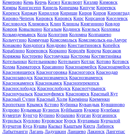
Кемерово
Кемь
Керчь
Кизел
Кизилюрт
Кизляр
Кимовск
Кимры
Кингисепп
Кинель
Кинешма
Кипуче
Киреевск
Киренск
Киржач
Кириллов
Кириши
Киров
Киров
Кировград
Кирово-Чепецк
Кировск
Кировск
Кирс
Кирсанов
Киселевск
Кисловодск
Климовск
Клин
Клинцы
Княгинино
Ковдор
Ковров
Ковылкино
Когалым
Кодинск
Козельск
Козловка
Козьмодемьянск
Кола
Кологрив
Коломна
Колпашево
Кольчугино
Коммунар
Комсомольск
Комсомольск-на-Амуре
Конаково
Кондопога
Кондрово
Константиновск
Копейск
Кораблино
Кореновск
Коркино
Королёв
Короча
Корсаков
Коряжма
Костерево
Костомукша
Кострома
Костянтинівка
Котельники
Котельниково
Котельнич
Котлас
Котово
Котовск
Кохма
Краматорск
Красавино
Красноармейск
Красноармейск
Красновишерск
Красногоровка
Красногорск
Краснодар
Краснозаводск
Краснознаменск
Краснознаменск
Краснокаменск
Краснокамск
Красноперекопск
Краснослободск
Краснослободск
Краснотурьинск
Красноуральск
Красноуфимск
Красноярск
Красный Кут
Красный Сулин
Красный Холм
Кремінна
Кременки
Кропоткин
Крымск
Кстово
Кубинка
Кувандык
Кувшиново
Кудрово
Кудымкар
Кузнецк
Куйбышев
Кукмор
Кулебаки
Кумертау
Кунгур
Купино
Курахово
Курган
Курганинск
Курильск
Курлово
Куровское
Курск
Куртамыш
Курчалой
Курчатов
Куса
Кушва
Кызыл
Кыштым
Кяхта
Лабинск
Лабытнанги
Лагань
Ладушкин
Лаишево
Лакинск
Лангепас