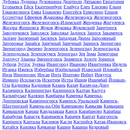
Дубовка
Дудинка
Духовщина
Дюртюли
Дятьково
Евпатория
Егорьевск
Ейск
Екатеринбург
Елабуга
Елец
Елизово
Ельня
Еманжелинск
Емва
Енакиево
Енисейск
Ермолино
Ершов
Ессентуки
Ефремов
Ждановка
Железноводск
Железногорск
Железногорск
Железногорск-Илимский
Жердевка
Жигулевск
Жиздра
Жирновск
Жуков
Жуковка
Жуковский
Завитинск
Заводоуковск
Заволжск
Заволжье
Задонск
Заинск
Закаменск
Залізне
Заозерный
Заозерск
Западная Двина
Заполярный
Запорожье
Зарайск
Заречный
Заречный
Заринск
Звенигово
Звенигород
Зверево
Зеленогорск
Зеленоград
Зеленоградск
Зеленодольск
Зеленокумск
Зерноград
Зея
Зима
Зимогорье
Златоуст
Злынка
Змеиногорск
Знаменск
Золоте
Зоринск
Зубцов
Зугрэс
Зуевка
Ивангород
Иваново
Ивантеевка
Ивдель
Игарка
Ижевск
Избербаш
Изобильный
Иланский
Иловайск
Инза
Иннополис
Инсар
Инта
Ипатово
Ирбит
Иркутск
Ирмино
Исилькуль
Искитим
Истра
Ишим
Ишимбай
Йошкар-
Ола
Кадиевка
Кадников
Казань
Калач
Калач-на-Дону
Калачинск
Калининград
Калининск
Калтан
Калуга
Кальміуське
Калязин
Камбарка
Каменка
Каменка-
Днепровская
Каменногорск
Каменск-Уральский
Каменск-
Шахтинский
Камень-на-Оби
Камешково
Камызяк
Камышин
Камышлов
Канаш
Кандалакша
Канск
Карабаново
Карабаш
Карабулак
Карасук
Карачаевск
Карачев
Каргат
Каргополь
Карпинск
Карталы
Касимов
Касли
Каспийск
Катав-Ивановск
Катайск
Каховка
Качканар
Кашин
Кашира
Кедровый