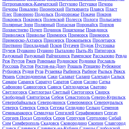
Петропавловск-Камчатский
Петухово
Петушки
Печора
Печоры
Пикалево
Пионерский
Питкяранта
Плавск
Пласт
Плес
Поворино
Подольск
Подпорожье
Покачи
Покров
Покровск
Покровск
Полевской
Полесск
Пологи
Полысаево
Полярные Зори
Полярный
Попасная
Поронайск
Порхов
Похвистнево
Почеп
Починок
Пошехонье
Правдинск
Приволжск
Приволье
Приморск
Приморск
Приморск
Приморско-Ахтарск
Приозерск
Прокопьевск
Пролетарск
Протвино
Прохладный
Псков
Пугачев
Пудож
Пустошка
Пучеж
Пушкино
Пущино
Пыталово
Пыть-Ях
Пятигорск
Радужный
Радужный
Райчихинск
Раменское
Рассказово
Ревда
Реж
Реутов
Ржев
Ровеньки
Родинское
Родники
Рославль
Россошь
Ростов
Ростов-на-Дону
Рошаль
Ртищево
Рубежное
Рубцовск
Рудня
Руза
Рузаевка
Рыбинск
Рыбное
Рыльск
Ряжск
Рязань
Сєвєродонецьк
Саки
Салават
Салаир
Салехард
Сальск
Самара
Саранск
Сарапул
Саратов
Саров
Сасово
Сатка
Сафоново
Саяногорск
Саянск
Світлодарськ
Сватово
Светлогорск
Светлоград
Светлый
Светогорск
Свирск
Свободный
Святогірськ
Себеж
Севастополь
Северо-Курильск
Северобайкальск
Северодвинск
Североморск
Североуральск
Северск
Северск
Севск
Сегежа
Селидово
Сельцо
Семенов
Семикаракорск
Семилуки
Сенгилей
Серафимович
Сергач
Сергиев Посад
Сердобск
Серов
Серпухов
Сертолово
Сибай
Сим
Симферополь
Скадовск
Сковородино
Скопин
Славгород
Славск
Славянск
Славянск-на-Кубани
Сланцы
Слободской