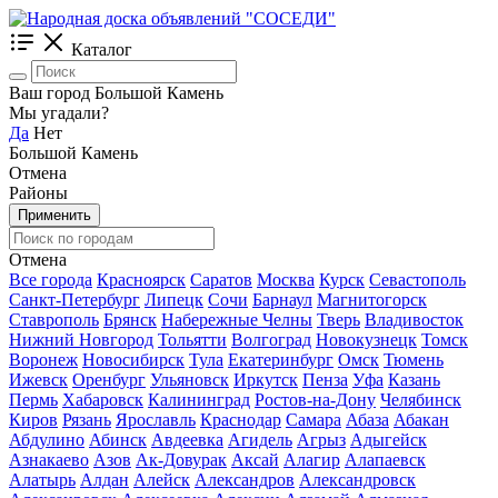
Каталог
Ваш город Большой Камень
Мы угадали?
Да
Нет
Большой Камень
Отмена
Районы
Применить
Отмена
Все города
Красноярск
Саратов
Москва
Курск
Севастополь
Санкт-Петербург
Липецк
Сочи
Барнаул
Магнитогорск
Ставрополь
Брянск
Набережные Челны
Тверь
Владивосток
Нижний Новгород
Тольятти
Волгоград
Новокузнецк
Томск
Воронеж
Новосибирск
Тула
Екатеринбург
Омск
Тюмень
Ижевск
Оренбург
Ульяновск
Иркутск
Пенза
Уфа
Казань
Пермь
Хабаровск
Калининград
Ростов-на-Дону
Челябинск
Киров
Рязань
Ярославль
Краснодар
Самара
Абаза
Абакан
Абдулино
Абинск
Авдеевка
Агидель
Агрыз
Адыгейск
Азнакаево
Азов
Ак-Довурак
Аксай
Алагир
Алапаевск
Алатырь
Алдан
Алейск
Александров
Александровск