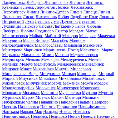
Лахденпохья
Лебедянь
Лениногорск
Ленинск
Ленинск-
Кузнецкий
Ленск
Лермонтов
Лесной
Лесозаводск
Лесосибирск
Ливны
Ликино-Дулёво
Лиман
Липецк
Липки
Лисичанск
Лиски
Лихославль
Лобня
Лодейное Поле
Лосино-
Петровский
Луга
Луганск
Луза
Лукоянов
Лутугино
Луховицы
Лысково
Лысьва
Лыткарино
Льгов
Любань
Люберцы
Любим
Людиново
Лянтор
Магадан
Магас
Магнитогорск
Майкоп
Майский
Макаров
Макарьев
Макеевка
Макушино
Малая Вишера
Малгобек
Малмыж
Малоархангельск
Малоярославец
Мамадыш
Мамоново
Мантурово
Мариинск
Мариинский Посад
Мариуполь
Маркс
Марьинка
Махачкала
Мглин
Мегион
Медвежьегорск
Медногорск
Медынь
Межгорье
Междуреченск
Мезень
Меленки
Мелеуз
Мелитополь
Менделеевск
Мензелинск
Мещовск
Миасс
Миколаївка
Микунь
Миллерово
Минеральные Воды
Минусинск
Миньяр
Мирноград
Мирный
Мирный
Миусинск
Михайлов
Михайловка
Михайловск
Михайловск
Мичуринск
Могоча
Можайск
Можга
Моздок
Молодогвардейск
Молочанск
Мончегорск
Морозовск
Моршанск
Мосальск
Моспино
Муравленко
Мураши
Мурино
Мурманск
Муром
Мценск
Мыски
Мытищи
Мышкин
Набережные Челны
Навашино
Наволоки
Надым
Назарово
Назрань
Называевск
Нальчик
Нариманов
Наро-Фоминск
Нарткала
Нарьян-Мар
Находка
Невель
Невельск
Невинномысск
Невьянск
Нелидово
Неман
Нерехта
Нерчинск