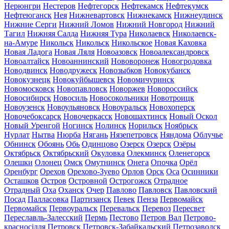
Нерюнгри
Нестеров
Нефтегорск
Нефтекамск
Нефтекумск
Нефтеюганск
Нея
Нижневартовск
Нижнекамск
Нижнеудинск
Нижние Серги
Нижний Ломов
Нижний Новгород
Нижний
Тагил
Нижняя Салда
Нижняя Тура
Николаевск
Николаевск-
на-Амуре
Никольск
Никольск
Никольское
Новая Каховка
Новая Ладога
Новая Ляля
Новоазовск
Новоалександровск
Новоалтайск
Новоаннинский
Нововоронеж
Новогродовка
Новодвинск
Новодружеск
Новозыбков
Новокубанск
Новокузнецк
Новокуйбышевск
Новомичуринск
Новомосковск
Новопавловск
Новоржев
Новороссийск
Новосибирск
Новосиль
Новосокольники
Новотроицк
Новоузенск
Новоульяновск
Новоуральск
Новохоперск
Новочебоксарск
Новочеркасск
Новошахтинск
Новый Оскол
Новый Уренгой
Ногинск
Нолинск
Норильск
Ноябрьск
Нурлат
Нытва
Нюрба
Нягань
Нязепетровск
Няндома
Облучье
Обнинск
Обоянь
Обь
Одинцово
Озерск
Озерск
Озёры
Октябрьск
Октябрьский
Окуловка
Олекминск
Оленегорск
Олешки
Олонец
Омск
Омутнинск
Онега
Опочка
Орёл
Оренбург
Орехов
Орехово-Зуево
Орлов
Орск
Оса
Осинники
Осташков
Остров
Островной
Острогожск
Отрадное
Отрадный
Оха
Оханск
Очер
Павлово
Павловск
Павловский
Посад
Палласовка
Партизанск
Певек
Пенза
Первомайск
Первомайск
Первоуральск
Перевальск
Перевоз
Пересвет
Переславль-Залесский
Пермь
Пестово
Петров Вал
Петрово-
красносілля
Петровск
Петровск-Забайкальский
Петрозаводск