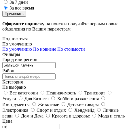
За 7 дней
За все время
Применить
Оформите подписку
на поиск и получайте первым новые
объявления по Вашим параметрам
Подписаться
По умолчанию
По умолчанию
По новизне
По стоимости
Фильтры
Город или регион
Район
Категория
Не выбрано
Все категории
Недвижимость
Транспорт
Услуги
Для Бизнеса
Хобби и развлечения
Инструменты
Животные
Детские товары
Электроника
Спорт и отдых
Хэндмейд
Личные
вещи
Дом и Дача
Красота и здоровье
Мода и стиль
Цена
от