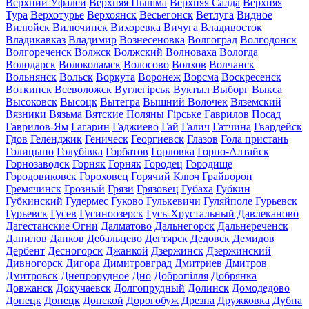
Верхний Уфалей
Верхняя Пышма
Верхняя Салда
Верхняя
Тура
Верхотурье
Верхоянск
Весьегонск
Ветлуга
Видное
Вилюйск
Вилючинск
Вихоревка
Вичуга
Владивосток
Владикавказ
Владимир
Вознесеновка
Волгоград
Волгодонск
Волгореченск
Волжск
Волжский
Волноваха
Вологда
Володарск
Волоколамск
Волосово
Волхов
Волчанск
Вольнянск
Вольск
Воркута
Воронеж
Ворсма
Воскресенск
Воткинск
Всеволожск
Вуглегірськ
Вуктыл
Выборг
Выкса
Высоковск
Высоцк
Вытегра
Вышний Волочек
Вяземский
Вязники
Вязьма
Вятские Поляны
Гірське
Гаврилов Посад
Гаврилов-Ям
Гагарин
Гаджиево
Гай
Галич
Гатчина
Гвардейск
Гдов
Геленджик
Геническ
Георгиевск
Глазов
Гола пристань
Голицыно
Голубівка
Горбатов
Горловка
Горно-Алтайск
Горнозаводск
Горняк
Горняк
Городец
Городище
Городовиковск
Гороховец
Горячий Ключ
Грайворон
Гремячинск
Грозный
Грязи
Грязовец
Губаха
Губкин
Губкинский
Гудермес
Гуково
Гулькевичи
Гуляйполе
Гурьевск
Гурьевск
Гусев
Гусиноозерск
Гусь-Хрустальный
Давлеканово
Дагестанские Огни
Далматово
Дальнегорск
Дальнереченск
Данилов
Данков
Дебальцево
Дегтярск
Дедовск
Демидов
Дербент
Десногорск
Джанкой
Дзержинск
Дзержинский
Дивногорск
Дигора
Димитровград
Дмитриев
Дмитров
Дмитровск
Днепрорудное
Дно
Добропілля
Добрянка
Довжанск
Докучаевск
Долгопрудный
Долинск
Домодедово
Донецк
Донецк
Донской
Дорогобуж
Дрезна
Дружковка
Дубна