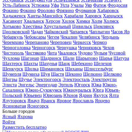
Усть-Лабинск
Устюжна
Уфа
Ухта
Учалы
Уяр
Фатеж
Феодосия
Фокино
Фокино
Фролово
Фрязино
Фурманов
Хабаровск
Хадыженск
Ханты-Мансийск
Харабали
Харовск
Харцызск
Хасавюрт
Хвалынск
Херсон
Хилок
Химки
Холм
Холмск
Хотьково
Хрестівка
Хрустальный
Цивильск
Цимлянск
Циолковский
Чадан
Чайковский
Чапаевск
Чаплыгин
Часов Яр
Чебаркуль
Чебоксары
Чегем
Чекалин
Челябинск
Чердынь
Черемхово
Черепаново
Череповец
Черкесск
Чермоз
Черноголовка
Черногорск
Чернушка
Черняховск
Чехов
Чистополь
Чистяково
Чита
Чкаловск
Чудово
Чулым
Чусовой
Чухлома
Шагонар
Шадринск
Шали
Шарыпово
Шарья
Шатура
Шахтерск
Шахты
Шахунья
Шацк
Шебекино
Шелехов
Шенкурск
Шилка
Шимановск
Шиханы
Шлиссельбург
Шумерля
Шумиха
Шуя
Щастя
Щекино
Щелкино
Щелково
Щигры
Щучье
Электрогорск
Электросталь
Электроугли
Элиста
Энгельс
Энергодар
Эртиль
Югорск
Южа
Южно-
Сахалинск
Южно-Сухокумск
Южноуральск
Юрга
Юрьев-
Польский
Юрьевец
Юрюзань
Юхнов
Ядрин
Якутск
Ялта
Ялуторовск
Янаул
Яранск
Яровое
Ярославль
Ярцево
Ясиноватая
Ясногорск
Больше городов
Ясный
Яхрома
Войти
Разместить бесплатно