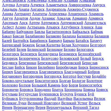
Алексанровск
Алексеевка
Алексин
Алзамай
Алмазная
Алупка
Алушта
Алчевск
Альметьевск
Амвросиевка
Амурск
Анадырь
Анапа
Ангарск
Андреаполь
Анжеро-Судженск
Анива
Антрацит
Апатиты
Апрелевка
Апшеронск
Арамиль
Аргун
Ардатов
Ардон
Арзамас
Аркадак
Армавир
Армянск
Арсеньев
Арск
Артем
Артемовск
Артемовский
Архангельск
Асбест
Асино
Астрахань
Аткарск
Ахтубинск
Ачинск
Аша
Бабаево
Бабушкин
Бавлы
Багратионовск
Байкальск
Баймак
Бакал
Баксан
Балабаново
Балаково
Балахна
Балашиха
Балашов
Балей
Балтийск
Барабинск
Барнаул
Барыш
Батайск
Бахмут
Бахчисарай
Бежецк
Белая Калитва
Белая Холуница
Белгород
Белебей
Белев
Белинский
Белицкое
Белово
Белогорск
Белогорск
Белозерск
Белокуриха
Беломорск
Белоозёрский
Белорецк
Белореченск
Белоусово
Белоярский
Белый
Бердск
Бердянск
Березники
Березовский
Березовский
Берислав
Беслан
Бийск
Бикин
Билибино
Биробиджан
Бирск
Бирюсинск
Бирюч
Благовещенск
Благовещенск
Благодарный
Бобров
Богданович
Богородицк
Богородск
Боготол
Богучар
Бодайбо
Боково-хрустальне
Бокситогорск
Болгар
Бологое
Болотное
Болохово
Болхов
Большой Камень
Бор
Борзя
Борисоглебск
Боровичи
Боровск
Бородино
Братск
Бронницы
Брянка
Брянск
Бугульма
Бугуруслан
Буденновск
Бузулук
Буинск
Буй
Буйнакск
Бутурлиновка
Валдай
Валуйки
Васильевка
Велиж
Великие Луки
Великий Новгород
Великий Устюг
Вельск
Венев
Верещагино
Верея
Верхнеуральск
Верхний Тагил