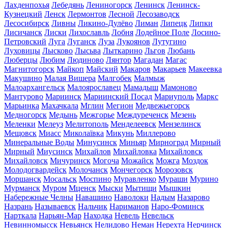
Лахденпохья
Лебедянь
Лениногорск
Ленинск
Ленинск-
Кузнецкий
Ленск
Лермонтов
Лесной
Лесозаводск
Лесосибирск
Ливны
Ликино-Дулёво
Лиман
Липецк
Липки
Лисичанск
Лиски
Лихославль
Лобня
Лодейное Поле
Лосино-
Петровский
Луга
Луганск
Луза
Лукоянов
Лутугино
Луховицы
Лысково
Лысьва
Лыткарино
Льгов
Любань
Люберцы
Любим
Людиново
Лянтор
Магадан
Магас
Магнитогорск
Майкоп
Майский
Макаров
Макарьев
Макеевка
Макушино
Малая Вишера
Малгобек
Малмыж
Малоархангельск
Малоярославец
Мамадыш
Мамоново
Мантурово
Мариинск
Мариинский Посад
Мариуполь
Маркс
Марьинка
Махачкала
Мглин
Мегион
Медвежьегорск
Медногорск
Медынь
Межгорье
Междуреченск
Мезень
Меленки
Мелеуз
Мелитополь
Менделеевск
Мензелинск
Мещовск
Миасс
Миколаївка
Микунь
Миллерово
Минеральные Воды
Минусинск
Миньяр
Мирноград
Мирный
Мирный
Миусинск
Михайлов
Михайловка
Михайловск
Михайловск
Мичуринск
Могоча
Можайск
Можга
Моздок
Молодогвардейск
Молочанск
Мончегорск
Морозовск
Моршанск
Мосальск
Моспино
Муравленко
Мураши
Мурино
Мурманск
Муром
Мценск
Мыски
Мытищи
Мышкин
Набережные Челны
Навашино
Наволоки
Надым
Назарово
Назрань
Называевск
Нальчик
Нариманов
Наро-Фоминск
Нарткала
Нарьян-Мар
Находка
Невель
Невельск
Невинномысск
Невьянск
Нелидово
Неман
Нерехта
Нерчинск