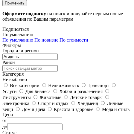
Применить
Оформите подписку
на поиск и получайте первым новые
объявления по Вашим параметрам
Подписаться
По умолчанию
По умолчанию
По новизне
По стоимости
Фильтры
Город или регион
Район
Категория
Не выбрано
Все категории
Недвижимость
Транспорт
Услуги
Для Бизнеса
Хобби и развлечения
Инструменты
Животные
Детские товары
Электроника
Спорт и отдых
Хэндмейд
Личные
вещи
Дом и Дача
Красота и здоровье
Мода и стиль
Цена
от
до
Статус