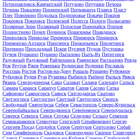
Петропавловск-Камчатский
Петухово
Петушки
Печора
Печоры
Пикалево
Пионерский
Питкяранта
Плавск
Пласт
Плес
Поворино
Подольск
Подпорожье
Покачи
Покров
Покровск
Покровск
Полевской
Полесск
Пологи
Полысаево
Полярные Зори
Полярный
Попасная
Поронайск
Порхов
Похвистнево
Почеп
Починок
Пошехонье
Правдинск
Приволжск
Приволье
Приморск
Приморск
Приморск
Приморско-Ахтарск
Приозерск
Прокопьевск
Пролетарск
Протвино
Прохладный
Псков
Пугачев
Пудож
Пустошка
Пучеж
Пушкино
Пущино
Пыталово
Пыть-Ях
Пятигорск
Радужный
Радужный
Райчихинск
Раменское
Рассказово
Ревда
Реж
Реутов
Ржев
Ровеньки
Родинское
Родники
Рославль
Россошь
Ростов
Ростов-на-Дону
Рошаль
Ртищево
Рубежное
Рубцовск
Рудня
Руза
Рузаевка
Рыбинск
Рыбное
Рыльск
Ряжск
Рязань
Сєвєродонецьк
Саки
Салават
Салаир
Салехард
Сальск
Самара
Саранск
Сарапул
Саратов
Саров
Сасово
Сатка
Сафоново
Саяногорск
Саянск
Світлодарськ
Сватово
Светлогорск
Светлоград
Светлый
Светогорск
Свирск
Свободный
Святогірськ
Себеж
Севастополь
Северо-Курильск
Северобайкальск
Северодвинск
Североморск
Североуральск
Северск
Северск
Севск
Сегежа
Селидово
Сельцо
Семенов
Семикаракорск
Семилуки
Сенгилей
Серафимович
Сергач
Сергиев Посад
Сердобск
Серов
Серпухов
Сертолово
Сибай
Сим
Симферополь
Скадовск
Сковородино
Скопин
Славгород
Славск
Славянск
Славянск-на-Кубани
Сланцы
Слободской