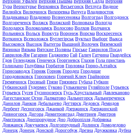
Верхний Уфалей
Верхняя Пышма
Верхняя Салда
Верхняя
Тура
Верхотурье
Верхоянск
Весьегонск
Ветлуга
Видное
Вилюйск
Вилючинск
Вихоревка
Вичуга
Владивосток
Владикавказ
Владимир
Вознесеновка
Волгоград
Волгодонск
Волгореченск
Волжск
Волжский
Волноваха
Вологда
Володарск
Волоколамск
Волосово
Волхов
Волчанск
Вольнянск
Вольск
Воркута
Воронеж
Ворсма
Воскресенск
Воткинск
Всеволожск
Вуглегірськ
Вуктыл
Выборг
Выкса
Высоковск
Высоцк
Вытегра
Вышний Волочек
Вяземский
Вязники
Вязьма
Вятские Поляны
Гірське
Гаврилов Посад
Гаврилов-Ям
Гагарин
Гаджиево
Гай
Галич
Гатчина
Гвардейск
Гдов
Геленджик
Геническ
Георгиевск
Глазов
Гола пристань
Голицыно
Голубівка
Горбатов
Горловка
Горно-Алтайск
Горнозаводск
Горняк
Горняк
Городец
Городище
Городовиковск
Гороховец
Горячий Ключ
Грайворон
Гремячинск
Грозный
Грязи
Грязовец
Губаха
Губкин
Губкинский
Гудермес
Гуково
Гулькевичи
Гуляйполе
Гурьевск
Гурьевск
Гусев
Гусиноозерск
Гусь-Хрустальный
Давлеканово
Дагестанские Огни
Далматово
Дальнегорск
Дальнереченск
Данилов
Данков
Дебальцево
Дегтярск
Дедовск
Демидов
Дербент
Десногорск
Джанкой
Дзержинск
Дзержинский
Дивногорск
Дигора
Димитровград
Дмитриев
Дмитров
Дмитровск
Днепрорудное
Дно
Добропілля
Добрянка
Довжанск
Докучаевск
Долгопрудный
Долинск
Домодедово
Донецк
Донецк
Донской
Дорогобуж
Дрезна
Дружковка
Дубна