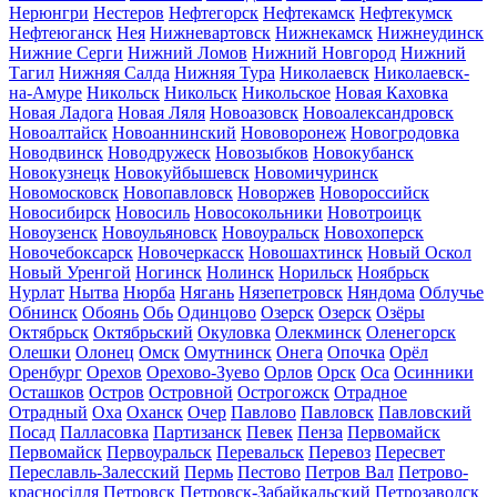
Нерюнгри
Нестеров
Нефтегорск
Нефтекамск
Нефтекумск
Нефтеюганск
Нея
Нижневартовск
Нижнекамск
Нижнеудинск
Нижние Серги
Нижний Ломов
Нижний Новгород
Нижний
Тагил
Нижняя Салда
Нижняя Тура
Николаевск
Николаевск-
на-Амуре
Никольск
Никольск
Никольское
Новая Каховка
Новая Ладога
Новая Ляля
Новоазовск
Новоалександровск
Новоалтайск
Новоаннинский
Нововоронеж
Новогродовка
Новодвинск
Новодружеск
Новозыбков
Новокубанск
Новокузнецк
Новокуйбышевск
Новомичуринск
Новомосковск
Новопавловск
Новоржев
Новороссийск
Новосибирск
Новосиль
Новосокольники
Новотроицк
Новоузенск
Новоульяновск
Новоуральск
Новохоперск
Новочебоксарск
Новочеркасск
Новошахтинск
Новый Оскол
Новый Уренгой
Ногинск
Нолинск
Норильск
Ноябрьск
Нурлат
Нытва
Нюрба
Нягань
Нязепетровск
Няндома
Облучье
Обнинск
Обоянь
Обь
Одинцово
Озерск
Озерск
Озёры
Октябрьск
Октябрьский
Окуловка
Олекминск
Оленегорск
Олешки
Олонец
Омск
Омутнинск
Онега
Опочка
Орёл
Оренбург
Орехов
Орехово-Зуево
Орлов
Орск
Оса
Осинники
Осташков
Остров
Островной
Острогожск
Отрадное
Отрадный
Оха
Оханск
Очер
Павлово
Павловск
Павловский
Посад
Палласовка
Партизанск
Певек
Пенза
Первомайск
Первомайск
Первоуральск
Перевальск
Перевоз
Пересвет
Переславль-Залесский
Пермь
Пестово
Петров Вал
Петрово-
красносілля
Петровск
Петровск-Забайкальский
Петрозаводск