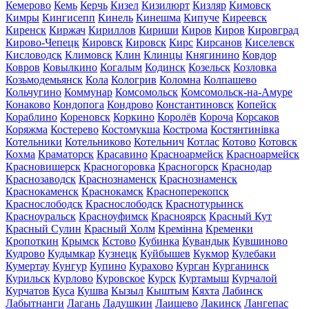
Кемерово
Кемь
Керчь
Кизел
Кизилюрт
Кизляр
Кимовск
Кимры
Кингисепп
Кинель
Кинешма
Кипуче
Киреевск
Киренск
Киржач
Кириллов
Кириши
Киров
Киров
Кировград
Кирово-Чепецк
Кировск
Кировск
Кирс
Кирсанов
Киселевск
Кисловодск
Климовск
Клин
Клинцы
Княгинино
Ковдор
Ковров
Ковылкино
Когалым
Кодинск
Козельск
Козловка
Козьмодемьянск
Кола
Кологрив
Коломна
Колпашево
Кольчугино
Коммунар
Комсомольск
Комсомольск-на-Амуре
Конаково
Кондопога
Кондрово
Константиновск
Копейск
Кораблино
Кореновск
Коркино
Королёв
Короча
Корсаков
Коряжма
Костерево
Костомукша
Кострома
Костянтинівка
Котельники
Котельниково
Котельнич
Котлас
Котово
Котовск
Кохма
Краматорск
Красавино
Красноармейск
Красноармейск
Красновишерск
Красногоровка
Красногорск
Краснодар
Краснозаводск
Краснознаменск
Краснознаменск
Краснокаменск
Краснокамск
Красноперекопск
Краснослободск
Краснослободск
Краснотурьинск
Красноуральск
Красноуфимск
Красноярск
Красный Кут
Красный Сулин
Красный Холм
Кремінна
Кременки
Кропоткин
Крымск
Кстово
Кубинка
Кувандык
Кувшиново
Кудрово
Кудымкар
Кузнецк
Куйбышев
Кукмор
Кулебаки
Кумертау
Кунгур
Купино
Курахово
Курган
Курганинск
Курильск
Курлово
Куровское
Курск
Куртамыш
Курчалой
Курчатов
Куса
Кушва
Кызыл
Кыштым
Кяхта
Лабинск
Лабытнанги
Лагань
Ладушкин
Лаишево
Лакинск
Лангепас