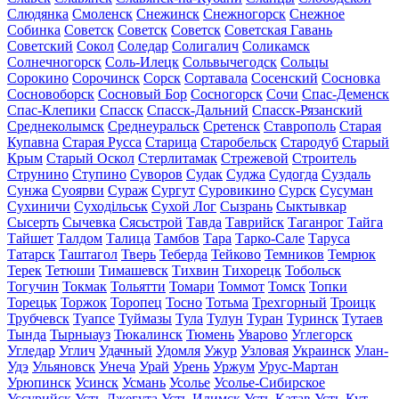
Слюдянка
Смоленск
Снежинск
Снежногорск
Снежное
Собинка
Советск
Советск
Советск
Советская Гавань
Советский
Сокол
Соледар
Солигалич
Соликамск
Солнечногорск
Соль-Илецк
Сольвычегодск
Сольцы
Сорокино
Сорочинск
Сорск
Сортавала
Сосенский
Сосновка
Сосновоборск
Сосновый Бор
Сосногорск
Сочи
Спас-Деменск
Спас-Клепики
Спасск
Спасск-Дальний
Спасск-Рязанский
Среднеколымск
Среднеуральск
Сретенск
Ставрополь
Старая
Купавна
Старая Русса
Старица
Старобельск
Стародуб
Старый
Крым
Старый Оскол
Стерлитамак
Стрежевой
Строитель
Струнино
Ступино
Суворов
Судак
Суджа
Судогда
Суздаль
Сунжа
Суоярви
Сураж
Сургут
Суровикино
Сурск
Сусуман
Сухиничи
Суходільськ
Сухой Лог
Сызрань
Сыктывкар
Сысерть
Сычевка
Сясьстрой
Тавда
Таврийск
Таганрог
Тайга
Тайшет
Талдом
Талица
Тамбов
Тара
Тарко-Сале
Таруса
Татарск
Таштагол
Тверь
Теберда
Тейково
Темников
Темрюк
Терек
Тетюши
Тимашевск
Тихвин
Тихорецк
Тобольск
Тогучин
Токмак
Тольятти
Томари
Томмот
Томск
Топки
Торецьк
Торжок
Торопец
Тосно
Тотьма
Трехгорный
Троицк
Трубчевск
Туапсе
Туймазы
Тула
Тулун
Туран
Туринск
Тутаев
Тында
Тырныауз
Тюкалинск
Тюмень
Уварово
Углегорск
Угледар
Углич
Удачный
Удомля
Ужур
Узловая
Украинск
Улан-
Удэ
Ульяновск
Унеча
Урай
Урень
Уржум
Урус-Мартан
Урюпинск
Усинск
Усмань
Усолье
Усолье-Сибирское
Уссурийск
Усть-Джегута
Усть-Илимск
Усть-Катав
Усть-Кут