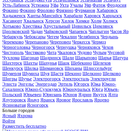
Усть-Лабинск
Устюжна
Уфа
Ухта
Учалы
Уяр
Фатеж
Феодосия
Фокино
Фокино
Фролово
Фрязино
Фурманов
Хабаровск
Хадыженск
Ханты-Мансийск
Харабали
Харовск
Харцызск
Хасавюрт
Хвалынск
Херсон
Хилок
Химки
Холм
Холмск
Хотьково
Хрестівка
Хрустальный
Цивильск
Цимлянск
Циолковский
Чадан
Чайковский
Чапаевск
Чаплыгин
Часов Яр
Чебаркуль
Чебоксары
Чегем
Чекалин
Челябинск
Чердынь
Черемхово
Черепаново
Череповец
Черкесск
Чермоз
Черноголовка
Черногорск
Чернушка
Черняховск
Чехов
Чистополь
Чистяково
Чита
Чкаловск
Чудово
Чулым
Чусовой
Чухлома
Шагонар
Шадринск
Шали
Шарыпово
Шарья
Шатура
Шахтерск
Шахты
Шахунья
Шацк
Шебекино
Шелехов
Шенкурск
Шилка
Шимановск
Шиханы
Шлиссельбург
Шумерля
Шумиха
Шуя
Щастя
Щекино
Щелкино
Щелково
Щигры
Щучье
Электрогорск
Электросталь
Электроугли
Элиста
Энгельс
Энергодар
Эртиль
Югорск
Южа
Южно-
Сахалинск
Южно-Сухокумск
Южноуральск
Юрга
Юрьев-
Польский
Юрьевец
Юрюзань
Юхнов
Ядрин
Якутск
Ялта
Ялуторовск
Янаул
Яранск
Яровое
Ярославль
Ярцево
Ясиноватая
Ясногорск
Больше городов
Ясный
Яхрома
Войти
Разместить бесплатно