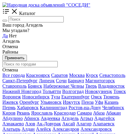
Каталог
Ваш город Агидель
Мы угадали?
Да
Нет
Агидель
Отмена
Районы
Применить
Отмена
Все города
Красноярск
Саратов
Москва
Курск
Севастополь
Санкт-Петербург
Липецк
Сочи
Барнаул
Магнитогорск
Ставрополь
Брянск
Набережные Челны
Тверь
Владивосток
Нижний Новгород
Тольятти
Волгоград
Новокузнецк
Томск
Воронеж
Новосибирск
Тула
Екатеринбург
Омск
Тюмень
Ижевск
Оренбург
Ульяновск
Иркутск
Пенза
Уфа
Казань
Пермь
Хабаровск
Калининград
Ростов-на-Дону
Челябинск
Киров
Рязань
Ярославль
Краснодар
Самара
Абаза
Абакан
Абдулино
Абинск
Авдеевка
Агидель
Агрыз
Адыгейск
Азнакаево
Азов
Ак-Довурак
Аксай
Алагир
Алапаевск
Алатырь
Алдан
Алейск
Александров
Александровск