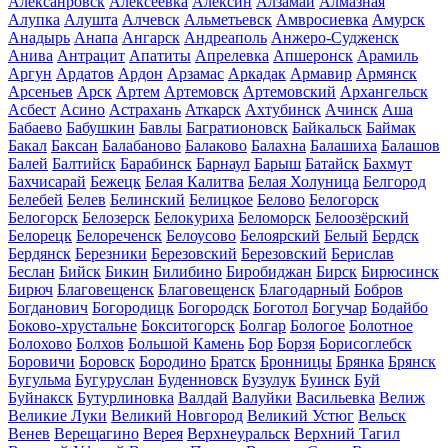
Алексанровск
Алексеевка
Алексин
Алзамай
Алмазная
Алупка
Алушта
Алчевск
Альметьевск
Амвросиевка
Амурск
Анадырь
Анапа
Ангарск
Андреаполь
Анжеро-Судженск
Анива
Антрацит
Апатиты
Апрелевка
Апшеронск
Арамиль
Аргун
Ардатов
Ардон
Арзамас
Аркадак
Армавир
Армянск
Арсеньев
Арск
Артем
Артемовск
Артемовский
Архангельск
Асбест
Асино
Астрахань
Аткарск
Ахтубинск
Ачинск
Аша
Бабаево
Бабушкин
Бавлы
Багратионовск
Байкальск
Баймак
Бакал
Баксан
Балабаново
Балаково
Балахна
Балашиха
Балашов
Балей
Балтийск
Барабинск
Барнаул
Барыш
Батайск
Бахмут
Бахчисарай
Бежецк
Белая Калитва
Белая Холуница
Белгород
Белебей
Белев
Белинский
Белицкое
Белово
Белогорск
Белогорск
Белозерск
Белокуриха
Беломорск
Белоозёрский
Белорецк
Белореченск
Белоусово
Белоярский
Белый
Бердск
Бердянск
Березники
Березовский
Березовский
Берислав
Беслан
Бийск
Бикин
Билибино
Биробиджан
Бирск
Бирюсинск
Бирюч
Благовещенск
Благовещенск
Благодарный
Бобров
Богданович
Богородицк
Богородск
Боготол
Богучар
Бодайбо
Боково-хрустальне
Бокситогорск
Болгар
Бологое
Болотное
Болохово
Болхов
Большой Камень
Бор
Борзя
Борисоглебск
Боровичи
Боровск
Бородино
Братск
Бронницы
Брянка
Брянск
Бугульма
Бугуруслан
Буденновск
Бузулук
Буинск
Буй
Буйнакск
Бутурлиновка
Валдай
Валуйки
Васильевка
Велиж
Великие Луки
Великий Новгород
Великий Устюг
Вельск
Венев
Верещагино
Верея
Верхнеуральск
Верхний Тагил