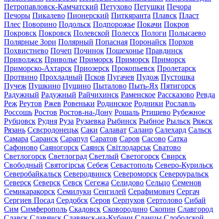
Петропавловск-Камчатский
Петухово
Петушки
Печора
Печоры
Пикалево
Пионерский
Питкяранта
Плавск
Пласт
Плес
Поворино
Подольск
Подпорожье
Покачи
Покров
Покровск
Покровск
Полевской
Полесск
Пологи
Полысаево
Полярные Зори
Полярный
Попасная
Поронайск
Порхов
Похвистнево
Почеп
Починок
Пошехонье
Правдинск
Приволжск
Приволье
Приморск
Приморск
Приморск
Приморско-Ахтарск
Приозерск
Прокопьевск
Пролетарск
Протвино
Прохладный
Псков
Пугачев
Пудож
Пустошка
Пучеж
Пушкино
Пущино
Пыталово
Пыть-Ях
Пятигорск
Радужный
Радужный
Райчихинск
Раменское
Рассказово
Ревда
Реж
Реутов
Ржев
Ровеньки
Родинское
Родники
Рославль
Россошь
Ростов
Ростов-на-Дону
Рошаль
Ртищево
Рубежное
Рубцовск
Рудня
Руза
Рузаевка
Рыбинск
Рыбное
Рыльск
Ряжск
Рязань
Сєвєродонецьк
Саки
Салават
Салаир
Салехард
Сальск
Самара
Саранск
Сарапул
Саратов
Саров
Сасово
Сатка
Сафоново
Саяногорск
Саянск
Світлодарськ
Сватово
Светлогорск
Светлоград
Светлый
Светогорск
Свирск
Свободный
Святогірськ
Себеж
Севастополь
Северо-Курильск
Северобайкальск
Северодвинск
Североморск
Североуральск
Северск
Северск
Севск
Сегежа
Селидово
Сельцо
Семенов
Семикаракорск
Семилуки
Сенгилей
Серафимович
Сергач
Сергиев Посад
Сердобск
Серов
Серпухов
Сертолово
Сибай
Сим
Симферополь
Скадовск
Сковородино
Скопин
Славгород
Славск
Славянск
Славянск-на-Кубани
Сланцы
Слободской