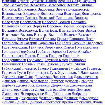
Верхний Уфалей
Верхняя Пышма
Верхняя Салда
Верхняя
Тура
Верхотурье
Верхоянск
Весьегонск
Ветлуга
Видное
Вилюйск
Вилючинск
Вихоревка
Вичуга
Владивосток
Владикавказ
Владимир
Вознесеновка
Волгоград
Волгодонск
Волгореченск
Волжск
Волжский
Волноваха
Вологда
Володарск
Волоколамск
Волосово
Волхов
Волчанск
Вольнянск
Вольск
Воркута
Воронеж
Ворсма
Воскресенск
Воткинск
Всеволожск
Вуглегірськ
Вуктыл
Выборг
Выкса
Высоковск
Высоцк
Вытегра
Вышний Волочек
Вяземский
Вязники
Вязьма
Вятские Поляны
Гірське
Гаврилов Посад
Гаврилов-Ям
Гагарин
Гаджиево
Гай
Галич
Гатчина
Гвардейск
Гдов
Геленджик
Геническ
Георгиевск
Глазов
Гола пристань
Голицыно
Голубівка
Горбатов
Горловка
Горно-Алтайск
Горнозаводск
Горняк
Горняк
Городец
Городище
Городовиковск
Гороховец
Горячий Ключ
Грайворон
Гремячинск
Грозный
Грязи
Грязовец
Губаха
Губкин
Губкинский
Гудермес
Гуково
Гулькевичи
Гуляйполе
Гурьевск
Гурьевск
Гусев
Гусиноозерск
Гусь-Хрустальный
Давлеканово
Дагестанские Огни
Далматово
Дальнегорск
Дальнереченск
Данилов
Данков
Дебальцево
Дегтярск
Дедовск
Демидов
Дербент
Десногорск
Джанкой
Дзержинск
Дзержинский
Дивногорск
Дигора
Димитровград
Дмитриев
Дмитров
Дмитровск
Днепрорудное
Дно
Добропілля
Добрянка
Довжанск
Докучаевск
Долгопрудный
Долинск
Домодедово
Донецк
Донецк
Донской
Дорогобуж
Дрезна
Дружковка
Дубна