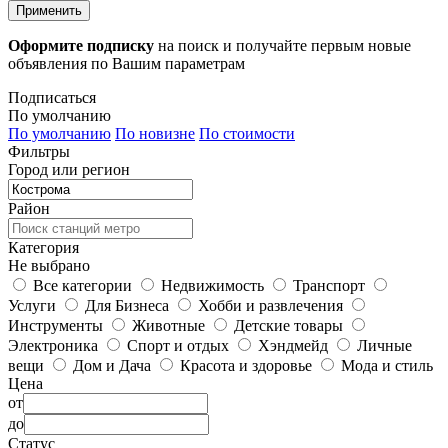
Применить
Оформите подписку
на поиск и получайте первым новые
объявления по Вашим параметрам
Подписаться
По умолчанию
По умолчанию
По новизне
По стоимости
Фильтры
Город или регион
Район
Категория
Не выбрано
Все категории
Недвижимость
Транспорт
Услуги
Для Бизнеса
Хобби и развлечения
Инструменты
Животные
Детские товары
Электроника
Спорт и отдых
Хэндмейд
Личные
вещи
Дом и Дача
Красота и здоровье
Мода и стиль
Цена
от
до
Статус