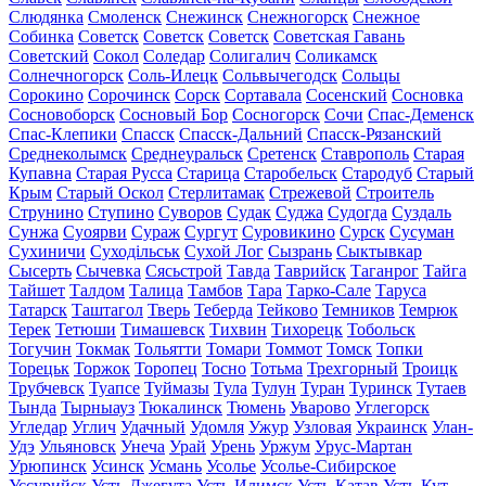
Слюдянка
Смоленск
Снежинск
Снежногорск
Снежное
Собинка
Советск
Советск
Советск
Советская Гавань
Советский
Сокол
Соледар
Солигалич
Соликамск
Солнечногорск
Соль-Илецк
Сольвычегодск
Сольцы
Сорокино
Сорочинск
Сорск
Сортавала
Сосенский
Сосновка
Сосновоборск
Сосновый Бор
Сосногорск
Сочи
Спас-Деменск
Спас-Клепики
Спасск
Спасск-Дальний
Спасск-Рязанский
Среднеколымск
Среднеуральск
Сретенск
Ставрополь
Старая
Купавна
Старая Русса
Старица
Старобельск
Стародуб
Старый
Крым
Старый Оскол
Стерлитамак
Стрежевой
Строитель
Струнино
Ступино
Суворов
Судак
Суджа
Судогда
Суздаль
Сунжа
Суоярви
Сураж
Сургут
Суровикино
Сурск
Сусуман
Сухиничи
Суходільськ
Сухой Лог
Сызрань
Сыктывкар
Сысерть
Сычевка
Сясьстрой
Тавда
Таврийск
Таганрог
Тайга
Тайшет
Талдом
Талица
Тамбов
Тара
Тарко-Сале
Таруса
Татарск
Таштагол
Тверь
Теберда
Тейково
Темников
Темрюк
Терек
Тетюши
Тимашевск
Тихвин
Тихорецк
Тобольск
Тогучин
Токмак
Тольятти
Томари
Томмот
Томск
Топки
Торецьк
Торжок
Торопец
Тосно
Тотьма
Трехгорный
Троицк
Трубчевск
Туапсе
Туймазы
Тула
Тулун
Туран
Туринск
Тутаев
Тында
Тырныауз
Тюкалинск
Тюмень
Уварово
Углегорск
Угледар
Углич
Удачный
Удомля
Ужур
Узловая
Украинск
Улан-
Удэ
Ульяновск
Унеча
Урай
Урень
Уржум
Урус-Мартан
Урюпинск
Усинск
Усмань
Усолье
Усолье-Сибирское
Уссурийск
Усть-Джегута
Усть-Илимск
Усть-Катав
Усть-Кут