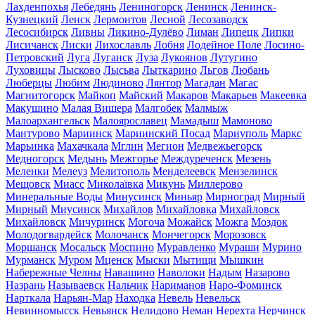
Лахденпохья
Лебедянь
Лениногорск
Ленинск
Ленинск-
Кузнецкий
Ленск
Лермонтов
Лесной
Лесозаводск
Лесосибирск
Ливны
Ликино-Дулёво
Лиман
Липецк
Липки
Лисичанск
Лиски
Лихославль
Лобня
Лодейное Поле
Лосино-
Петровский
Луга
Луганск
Луза
Лукоянов
Лутугино
Луховицы
Лысково
Лысьва
Лыткарино
Льгов
Любань
Люберцы
Любим
Людиново
Лянтор
Магадан
Магас
Магнитогорск
Майкоп
Майский
Макаров
Макарьев
Макеевка
Макушино
Малая Вишера
Малгобек
Малмыж
Малоархангельск
Малоярославец
Мамадыш
Мамоново
Мантурово
Мариинск
Мариинский Посад
Мариуполь
Маркс
Марьинка
Махачкала
Мглин
Мегион
Медвежьегорск
Медногорск
Медынь
Межгорье
Междуреченск
Мезень
Меленки
Мелеуз
Мелитополь
Менделеевск
Мензелинск
Мещовск
Миасс
Миколаївка
Микунь
Миллерово
Минеральные Воды
Минусинск
Миньяр
Мирноград
Мирный
Мирный
Миусинск
Михайлов
Михайловка
Михайловск
Михайловск
Мичуринск
Могоча
Можайск
Можга
Моздок
Молодогвардейск
Молочанск
Мончегорск
Морозовск
Моршанск
Мосальск
Моспино
Муравленко
Мураши
Мурино
Мурманск
Муром
Мценск
Мыски
Мытищи
Мышкин
Набережные Челны
Навашино
Наволоки
Надым
Назарово
Назрань
Называевск
Нальчик
Нариманов
Наро-Фоминск
Нарткала
Нарьян-Мар
Находка
Невель
Невельск
Невинномысск
Невьянск
Нелидово
Неман
Нерехта
Нерчинск