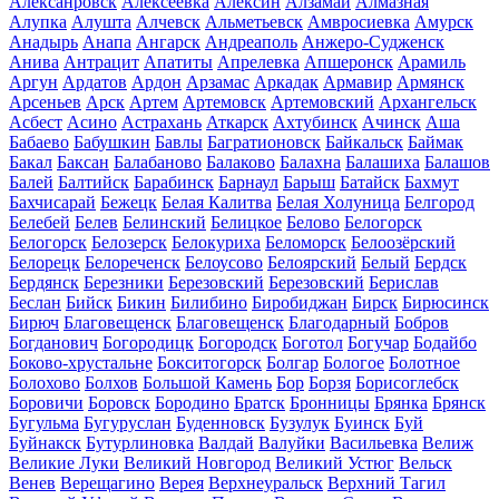
Алексанровск
Алексеевка
Алексин
Алзамай
Алмазная
Алупка
Алушта
Алчевск
Альметьевск
Амвросиевка
Амурск
Анадырь
Анапа
Ангарск
Андреаполь
Анжеро-Судженск
Анива
Антрацит
Апатиты
Апрелевка
Апшеронск
Арамиль
Аргун
Ардатов
Ардон
Арзамас
Аркадак
Армавир
Армянск
Арсеньев
Арск
Артем
Артемовск
Артемовский
Архангельск
Асбест
Асино
Астрахань
Аткарск
Ахтубинск
Ачинск
Аша
Бабаево
Бабушкин
Бавлы
Багратионовск
Байкальск
Баймак
Бакал
Баксан
Балабаново
Балаково
Балахна
Балашиха
Балашов
Балей
Балтийск
Барабинск
Барнаул
Барыш
Батайск
Бахмут
Бахчисарай
Бежецк
Белая Калитва
Белая Холуница
Белгород
Белебей
Белев
Белинский
Белицкое
Белово
Белогорск
Белогорск
Белозерск
Белокуриха
Беломорск
Белоозёрский
Белорецк
Белореченск
Белоусово
Белоярский
Белый
Бердск
Бердянск
Березники
Березовский
Березовский
Берислав
Беслан
Бийск
Бикин
Билибино
Биробиджан
Бирск
Бирюсинск
Бирюч
Благовещенск
Благовещенск
Благодарный
Бобров
Богданович
Богородицк
Богородск
Боготол
Богучар
Бодайбо
Боково-хрустальне
Бокситогорск
Болгар
Бологое
Болотное
Болохово
Болхов
Большой Камень
Бор
Борзя
Борисоглебск
Боровичи
Боровск
Бородино
Братск
Бронницы
Брянка
Брянск
Бугульма
Бугуруслан
Буденновск
Бузулук
Буинск
Буй
Буйнакск
Бутурлиновка
Валдай
Валуйки
Васильевка
Велиж
Великие Луки
Великий Новгород
Великий Устюг
Вельск
Венев
Верещагино
Верея
Верхнеуральск
Верхний Тагил