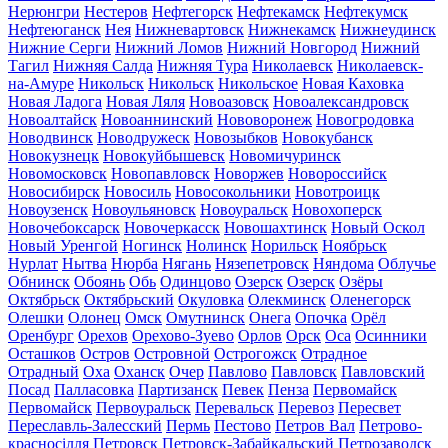
Нерюнгри
Нестеров
Нефтегорск
Нефтекамск
Нефтекумск
Нефтеюганск
Нея
Нижневартовск
Нижнекамск
Нижнеудинск
Нижние Серги
Нижний Ломов
Нижний Новгород
Нижний
Тагил
Нижняя Салда
Нижняя Тура
Николаевск
Николаевск-
на-Амуре
Никольск
Никольск
Никольское
Новая Каховка
Новая Ладога
Новая Ляля
Новоазовск
Новоалександровск
Новоалтайск
Новоаннинский
Нововоронеж
Новогродовка
Новодвинск
Новодружеск
Новозыбков
Новокубанск
Новокузнецк
Новокуйбышевск
Новомичуринск
Новомосковск
Новопавловск
Новоржев
Новороссийск
Новосибирск
Новосиль
Новосокольники
Новотроицк
Новоузенск
Новоульяновск
Новоуральск
Новохоперск
Новочебоксарск
Новочеркасск
Новошахтинск
Новый Оскол
Новый Уренгой
Ногинск
Нолинск
Норильск
Ноябрьск
Нурлат
Нытва
Нюрба
Нягань
Нязепетровск
Няндома
Облучье
Обнинск
Обоянь
Обь
Одинцово
Озерск
Озерск
Озёры
Октябрьск
Октябрьский
Окуловка
Олекминск
Оленегорск
Олешки
Олонец
Омск
Омутнинск
Онега
Опочка
Орёл
Оренбург
Орехов
Орехово-Зуево
Орлов
Орск
Оса
Осинники
Осташков
Остров
Островной
Острогожск
Отрадное
Отрадный
Оха
Оханск
Очер
Павлово
Павловск
Павловский
Посад
Палласовка
Партизанск
Певек
Пенза
Первомайск
Первомайск
Первоуральск
Перевальск
Перевоз
Пересвет
Переславль-Залесский
Пермь
Пестово
Петров Вал
Петрово-
красносілля
Петровск
Петровск-Забайкальский
Петрозаводск