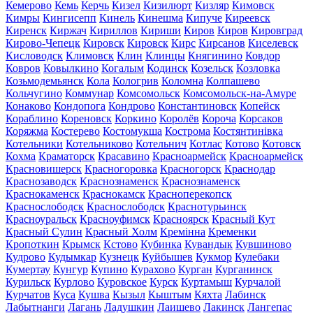
Кемерово
Кемь
Керчь
Кизел
Кизилюрт
Кизляр
Кимовск
Кимры
Кингисепп
Кинель
Кинешма
Кипуче
Киреевск
Киренск
Киржач
Кириллов
Кириши
Киров
Киров
Кировград
Кирово-Чепецк
Кировск
Кировск
Кирс
Кирсанов
Киселевск
Кисловодск
Климовск
Клин
Клинцы
Княгинино
Ковдор
Ковров
Ковылкино
Когалым
Кодинск
Козельск
Козловка
Козьмодемьянск
Кола
Кологрив
Коломна
Колпашево
Кольчугино
Коммунар
Комсомольск
Комсомольск-на-Амуре
Конаково
Кондопога
Кондрово
Константиновск
Копейск
Кораблино
Кореновск
Коркино
Королёв
Короча
Корсаков
Коряжма
Костерево
Костомукша
Кострома
Костянтинівка
Котельники
Котельниково
Котельнич
Котлас
Котово
Котовск
Кохма
Краматорск
Красавино
Красноармейск
Красноармейск
Красновишерск
Красногоровка
Красногорск
Краснодар
Краснозаводск
Краснознаменск
Краснознаменск
Краснокаменск
Краснокамск
Красноперекопск
Краснослободск
Краснослободск
Краснотурьинск
Красноуральск
Красноуфимск
Красноярск
Красный Кут
Красный Сулин
Красный Холм
Кремінна
Кременки
Кропоткин
Крымск
Кстово
Кубинка
Кувандык
Кувшиново
Кудрово
Кудымкар
Кузнецк
Куйбышев
Кукмор
Кулебаки
Кумертау
Кунгур
Купино
Курахово
Курган
Курганинск
Курильск
Курлово
Куровское
Курск
Куртамыш
Курчалой
Курчатов
Куса
Кушва
Кызыл
Кыштым
Кяхта
Лабинск
Лабытнанги
Лагань
Ладушкин
Лаишево
Лакинск
Лангепас