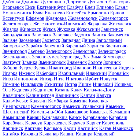
Дубовка
Дудинка
Духовщина
Дюртюли
Дятьково
Евпатория
Егорьевск
Ейск
Екатеринбург
Елабуга
Елец
Елизово
Ельня
Еманжелинск
Емва
Енакиево
Енисейск
Ермолино
Ершов
Ессентуки
Ефремов
Ждановка
Железноводск
Железногорск
Железногорск
Железногорск-Илимский
Жердевка
Жигулевск
Жиздра
Жирновск
Жуков
Жуковка
Жуковский
Завитинск
Заводоуковск
Заволжск
Заволжье
Задонск
Заинск
Закаменск
Залізне
Заозерный
Заозерск
Западная Двина
Заполярный
Запорожье
Зарайск
Заречный
Заречный
Заринск
Звенигово
Звенигород
Зверево
Зеленогорск
Зеленоград
Зеленоградск
Зеленодольск
Зеленокумск
Зерноград
Зея
Зима
Зимогорье
Златоуст
Злынка
Змеиногорск
Знаменск
Золоте
Зоринск
Зубцов
Зугрэс
Зуевка
Ивангород
Иваново
Ивантеевка
Ивдель
Игарка
Ижевск
Избербаш
Изобильный
Иланский
Иловайск
Инза
Иннополис
Инсар
Инта
Ипатово
Ирбит
Иркутск
Ирмино
Исилькуль
Искитим
Истра
Ишим
Ишимбай
Йошкар-
Ола
Кадиевка
Кадников
Казань
Калач
Калач-на-Дону
Калачинск
Калининград
Калининск
Калтан
Калуга
Кальміуське
Калязин
Камбарка
Каменка
Каменка-
Днепровская
Каменногорск
Каменск-Уральский
Каменск-
Шахтинский
Камень-на-Оби
Камешково
Камызяк
Камышин
Камышлов
Канаш
Кандалакша
Канск
Карабаново
Карабаш
Карабулак
Карасук
Карачаевск
Карачев
Каргат
Каргополь
Карпинск
Карталы
Касимов
Касли
Каспийск
Катав-Ивановск
Катайск
Каховка
Качканар
Кашин
Кашира
Кедровый