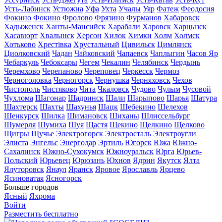
Усть-Лабинск
Устюжна
Уфа
Ухта
Учалы
Уяр
Фатеж
Феодосия
Фокино
Фокино
Фролово
Фрязино
Фурманов
Хабаровск
Хадыженск
Ханты-Мансийск
Харабали
Харовск
Харцызск
Хасавюрт
Хвалынск
Херсон
Хилок
Химки
Холм
Холмск
Хотьково
Хрестівка
Хрустальный
Цивильск
Цимлянск
Циолковский
Чадан
Чайковский
Чапаевск
Чаплыгин
Часов Яр
Чебаркуль
Чебоксары
Чегем
Чекалин
Челябинск
Чердынь
Черемхово
Черепаново
Череповец
Черкесск
Чермоз
Черноголовка
Черногорск
Чернушка
Черняховск
Чехов
Чистополь
Чистяково
Чита
Чкаловск
Чудово
Чулым
Чусовой
Чухлома
Шагонар
Шадринск
Шали
Шарыпово
Шарья
Шатура
Шахтерск
Шахты
Шахунья
Шацк
Шебекино
Шелехов
Шенкурск
Шилка
Шимановск
Шиханы
Шлиссельбург
Шумерля
Шумиха
Шуя
Щастя
Щекино
Щелкино
Щелково
Щигры
Щучье
Электрогорск
Электросталь
Электроугли
Элиста
Энгельс
Энергодар
Эртиль
Югорск
Южа
Южно-
Сахалинск
Южно-Сухокумск
Южноуральск
Юрга
Юрьев-
Польский
Юрьевец
Юрюзань
Юхнов
Ядрин
Якутск
Ялта
Ялуторовск
Янаул
Яранск
Яровое
Ярославль
Ярцево
Ясиноватая
Ясногорск
Больше городов
Ясный
Яхрома
Войти
Разместить бесплатно