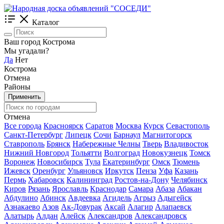
Каталог
Ваш город Кострома
Мы угадали?
Да
Нет
Кострома
Отмена
Районы
Применить
Отмена
Все города
Красноярск
Саратов
Москва
Курск
Севастополь
Санкт-Петербург
Липецк
Сочи
Барнаул
Магнитогорск
Ставрополь
Брянск
Набережные Челны
Тверь
Владивосток
Нижний Новгород
Тольятти
Волгоград
Новокузнецк
Томск
Воронеж
Новосибирск
Тула
Екатеринбург
Омск
Тюмень
Ижевск
Оренбург
Ульяновск
Иркутск
Пенза
Уфа
Казань
Пермь
Хабаровск
Калининград
Ростов-на-Дону
Челябинск
Киров
Рязань
Ярославль
Краснодар
Самара
Абаза
Абакан
Абдулино
Абинск
Авдеевка
Агидель
Агрыз
Адыгейск
Азнакаево
Азов
Ак-Довурак
Аксай
Алагир
Алапаевск
Алатырь
Алдан
Алейск
Александров
Александровск