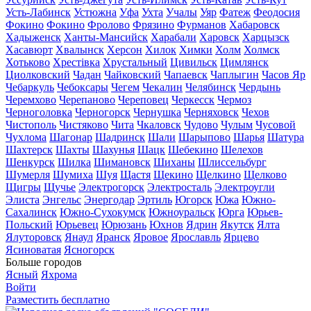
Усть-Лабинск
Устюжна
Уфа
Ухта
Учалы
Уяр
Фатеж
Феодосия
Фокино
Фокино
Фролово
Фрязино
Фурманов
Хабаровск
Хадыженск
Ханты-Мансийск
Харабали
Харовск
Харцызск
Хасавюрт
Хвалынск
Херсон
Хилок
Химки
Холм
Холмск
Хотьково
Хрестівка
Хрустальный
Цивильск
Цимлянск
Циолковский
Чадан
Чайковский
Чапаевск
Чаплыгин
Часов Яр
Чебаркуль
Чебоксары
Чегем
Чекалин
Челябинск
Чердынь
Черемхово
Черепаново
Череповец
Черкесск
Чермоз
Черноголовка
Черногорск
Чернушка
Черняховск
Чехов
Чистополь
Чистяково
Чита
Чкаловск
Чудово
Чулым
Чусовой
Чухлома
Шагонар
Шадринск
Шали
Шарыпово
Шарья
Шатура
Шахтерск
Шахты
Шахунья
Шацк
Шебекино
Шелехов
Шенкурск
Шилка
Шимановск
Шиханы
Шлиссельбург
Шумерля
Шумиха
Шуя
Щастя
Щекино
Щелкино
Щелково
Щигры
Щучье
Электрогорск
Электросталь
Электроугли
Элиста
Энгельс
Энергодар
Эртиль
Югорск
Южа
Южно-
Сахалинск
Южно-Сухокумск
Южноуральск
Юрга
Юрьев-
Польский
Юрьевец
Юрюзань
Юхнов
Ядрин
Якутск
Ялта
Ялуторовск
Янаул
Яранск
Яровое
Ярославль
Ярцево
Ясиноватая
Ясногорск
Больше городов
Ясный
Яхрома
Войти
Разместить бесплатно