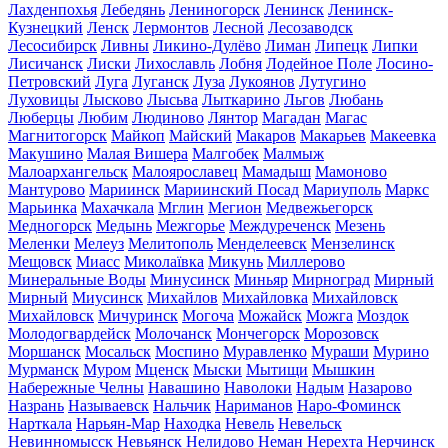
Лахденпохья
Лебедянь
Лениногорск
Ленинск
Ленинск-
Кузнецкий
Ленск
Лермонтов
Лесной
Лесозаводск
Лесосибирск
Ливны
Ликино-Дулёво
Лиман
Липецк
Липки
Лисичанск
Лиски
Лихославль
Лобня
Лодейное Поле
Лосино-
Петровский
Луга
Луганск
Луза
Лукоянов
Лутугино
Луховицы
Лысково
Лысьва
Лыткарино
Льгов
Любань
Люберцы
Любим
Людиново
Лянтор
Магадан
Магас
Магнитогорск
Майкоп
Майский
Макаров
Макарьев
Макеевка
Макушино
Малая Вишера
Малгобек
Малмыж
Малоархангельск
Малоярославец
Мамадыш
Мамоново
Мантурово
Мариинск
Мариинский Посад
Мариуполь
Маркс
Марьинка
Махачкала
Мглин
Мегион
Медвежьегорск
Медногорск
Медынь
Межгорье
Междуреченск
Мезень
Меленки
Мелеуз
Мелитополь
Менделеевск
Мензелинск
Мещовск
Миасс
Миколаївка
Микунь
Миллерово
Минеральные Воды
Минусинск
Миньяр
Мирноград
Мирный
Мирный
Миусинск
Михайлов
Михайловка
Михайловск
Михайловск
Мичуринск
Могоча
Можайск
Можга
Моздок
Молодогвардейск
Молочанск
Мончегорск
Морозовск
Моршанск
Мосальск
Моспино
Муравленко
Мураши
Мурино
Мурманск
Муром
Мценск
Мыски
Мытищи
Мышкин
Набережные Челны
Навашино
Наволоки
Надым
Назарово
Назрань
Называевск
Нальчик
Нариманов
Наро-Фоминск
Нарткала
Нарьян-Мар
Находка
Невель
Невельск
Невинномысск
Невьянск
Нелидово
Неман
Нерехта
Нерчинск