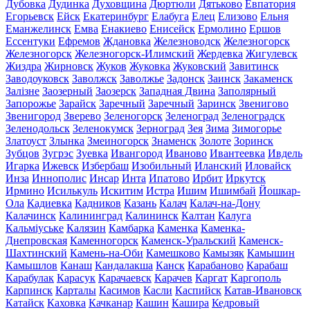
Дубовка
Дудинка
Духовщина
Дюртюли
Дятьково
Евпатория
Егорьевск
Ейск
Екатеринбург
Елабуга
Елец
Елизово
Ельня
Еманжелинск
Емва
Енакиево
Енисейск
Ермолино
Ершов
Ессентуки
Ефремов
Ждановка
Железноводск
Железногорск
Железногорск
Железногорск-Илимский
Жердевка
Жигулевск
Жиздра
Жирновск
Жуков
Жуковка
Жуковский
Завитинск
Заводоуковск
Заволжск
Заволжье
Задонск
Заинск
Закаменск
Залізне
Заозерный
Заозерск
Западная Двина
Заполярный
Запорожье
Зарайск
Заречный
Заречный
Заринск
Звенигово
Звенигород
Зверево
Зеленогорск
Зеленоград
Зеленоградск
Зеленодольск
Зеленокумск
Зерноград
Зея
Зима
Зимогорье
Златоуст
Злынка
Змеиногорск
Знаменск
Золоте
Зоринск
Зубцов
Зугрэс
Зуевка
Ивангород
Иваново
Ивантеевка
Ивдель
Игарка
Ижевск
Избербаш
Изобильный
Иланский
Иловайск
Инза
Иннополис
Инсар
Инта
Ипатово
Ирбит
Иркутск
Ирмино
Исилькуль
Искитим
Истра
Ишим
Ишимбай
Йошкар-
Ола
Кадиевка
Кадников
Казань
Калач
Калач-на-Дону
Калачинск
Калининград
Калининск
Калтан
Калуга
Кальміуське
Калязин
Камбарка
Каменка
Каменка-
Днепровская
Каменногорск
Каменск-Уральский
Каменск-
Шахтинский
Камень-на-Оби
Камешково
Камызяк
Камышин
Камышлов
Канаш
Кандалакша
Канск
Карабаново
Карабаш
Карабулак
Карасук
Карачаевск
Карачев
Каргат
Каргополь
Карпинск
Карталы
Касимов
Касли
Каспийск
Катав-Ивановск
Катайск
Каховка
Качканар
Кашин
Кашира
Кедровый