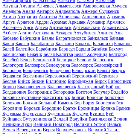
Алексанровск
Алексеевка
Алексин
Алзамай
Алмазная
Алупка
Алушта
Алчевск
Альметьевск
Амвросиевка
Амурск
Анадырь
Анапа
Ангарск
Андреаполь
Анжеро-Судженск
Анива
Антрацит
Апатиты
Апрелевка
Апшеронск
Арамиль
Аргун
Ардатов
Ардон
Арзамас
Аркадак
Армавир
Армянск
Арсеньев
Арск
Артем
Артемовск
Артемовский
Архангельск
Асбест
Асино
Астрахань
Аткарск
Ахтубинск
Ачинск
Аша
Бабаево
Бабушкин
Бавлы
Багратионовск
Байкальск
Баймак
Бакал
Баксан
Балабаново
Балаково
Балахна
Балашиха
Балашов
Балей
Балтийск
Барабинск
Барнаул
Барыш
Батайск
Бахмут
Бахчисарай
Бежецк
Белая Калитва
Белая Холуница
Белгород
Белебей
Белев
Белинский
Белицкое
Белово
Белогорск
Белогорск
Белозерск
Белокуриха
Беломорск
Белоозёрский
Белорецк
Белореченск
Белоусово
Белоярский
Белый
Бердск
Бердянск
Березники
Березовский
Березовский
Берислав
Беслан
Бийск
Бикин
Билибино
Биробиджан
Бирск
Бирюсинск
Бирюч
Благовещенск
Благовещенск
Благодарный
Бобров
Богданович
Богородицк
Богородск
Боготол
Богучар
Бодайбо
Боково-хрустальне
Бокситогорск
Болгар
Бологое
Болотное
Болохово
Болхов
Большой Камень
Бор
Борзя
Борисоглебск
Боровичи
Боровск
Бородино
Братск
Бронницы
Брянка
Брянск
Бугульма
Бугуруслан
Буденновск
Бузулук
Буинск
Буй
Буйнакск
Бутурлиновка
Валдай
Валуйки
Васильевка
Велиж
Великие Луки
Великий Новгород
Великий Устюг
Вельск
Венев
Верещагино
Верея
Верхнеуральск
Верхний Тагил