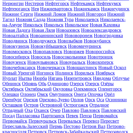
Нерюнгри
Нестеров
Нефтегорск
Нефтекамск
Нефтекумск
Нефтеюганск
Нея
Нижневартовск
Нижнекамск
Нижнеудинск
Нижние Серги
Нижний Ломов
Нижний Новгород
Нижний
Тагил
Нижняя Салда
Нижняя Тура
Николаевск
Николаевск-
на-Амуре
Никольск
Никольск
Никольское
Новая Каховка
Новая Ладога
Новая Ляля
Новоазовск
Новоалександровск
Новоалтайск
Новоаннинский
Нововоронеж
Новогродовка
Новодвинск
Новодружеск
Новозыбков
Новокубанск
Новокузнецк
Новокуйбышевск
Новомичуринск
Новомосковск
Новопавловск
Новоржев
Новороссийск
Новосибирск
Новосиль
Новосокольники
Новотроицк
Новоузенск
Новоульяновск
Новоуральск
Новохоперск
Новочебоксарск
Новочеркасск
Новошахтинск
Новый Оскол
Новый Уренгой
Ногинск
Нолинск
Норильск
Ноябрьск
Нурлат
Нытва
Нюрба
Нягань
Нязепетровск
Няндома
Облучье
Обнинск
Обоянь
Обь
Одинцово
Озерск
Озерск
Озёры
Октябрьск
Октябрьский
Окуловка
Олекминск
Оленегорск
Олешки
Олонец
Омск
Омутнинск
Онега
Опочка
Орёл
Оренбург
Орехов
Орехово-Зуево
Орлов
Орск
Оса
Осинники
Осташков
Остров
Островной
Острогожск
Отрадное
Отрадный
Оха
Оханск
Очер
Павлово
Павловск
Павловский
Посад
Палласовка
Партизанск
Певек
Пенза
Первомайск
Первомайск
Первоуральск
Перевальск
Перевоз
Пересвет
Переславль-Залесский
Пермь
Пестово
Петров Вал
Петрово-
красносілля
Петровск
Петровск-Забайкальский
Петрозаводск