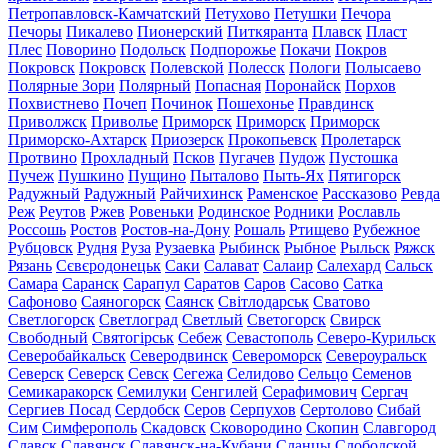
Петропавловск-Камчатский
Петухово
Петушки
Печора
Печоры
Пикалево
Пионерский
Питкяранта
Плавск
Пласт
Плес
Поворино
Подольск
Подпорожье
Покачи
Покров
Покровск
Покровск
Полевской
Полесск
Пологи
Полысаево
Полярные Зори
Полярный
Попасная
Поронайск
Порхов
Похвистнево
Почеп
Починок
Пошехонье
Правдинск
Приволжск
Приволье
Приморск
Приморск
Приморск
Приморско-Ахтарск
Приозерск
Прокопьевск
Пролетарск
Протвино
Прохладный
Псков
Пугачев
Пудож
Пустошка
Пучеж
Пушкино
Пущино
Пыталово
Пыть-Ях
Пятигорск
Радужный
Радужный
Райчихинск
Раменское
Рассказово
Ревда
Реж
Реутов
Ржев
Ровеньки
Родинское
Родники
Рославль
Россошь
Ростов
Ростов-на-Дону
Рошаль
Ртищево
Рубежное
Рубцовск
Рудня
Руза
Рузаевка
Рыбинск
Рыбное
Рыльск
Ряжск
Рязань
Сєвєродонецьк
Саки
Салават
Салаир
Салехард
Сальск
Самара
Саранск
Сарапул
Саратов
Саров
Сасово
Сатка
Сафоново
Саяногорск
Саянск
Світлодарськ
Сватово
Светлогорск
Светлоград
Светлый
Светогорск
Свирск
Свободный
Святогірськ
Себеж
Севастополь
Северо-Курильск
Северобайкальск
Северодвинск
Североморск
Североуральск
Северск
Северск
Севск
Сегежа
Селидово
Сельцо
Семенов
Семикаракорск
Семилуки
Сенгилей
Серафимович
Сергач
Сергиев Посад
Сердобск
Серов
Серпухов
Сертолово
Сибай
Сим
Симферополь
Скадовск
Сковородино
Скопин
Славгород
Славск
Славянск
Славянск-на-Кубани
Сланцы
Слободской