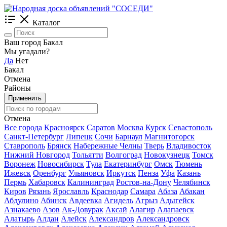
Каталог
Ваш город Бакал
Мы угадали?
Да
Нет
Бакал
Отмена
Районы
Применить
Отмена
Все города
Красноярск
Саратов
Москва
Курск
Севастополь
Санкт-Петербург
Липецк
Сочи
Барнаул
Магнитогорск
Ставрополь
Брянск
Набережные Челны
Тверь
Владивосток
Нижний Новгород
Тольятти
Волгоград
Новокузнецк
Томск
Воронеж
Новосибирск
Тула
Екатеринбург
Омск
Тюмень
Ижевск
Оренбург
Ульяновск
Иркутск
Пенза
Уфа
Казань
Пермь
Хабаровск
Калининград
Ростов-на-Дону
Челябинск
Киров
Рязань
Ярославль
Краснодар
Самара
Абаза
Абакан
Абдулино
Абинск
Авдеевка
Агидель
Агрыз
Адыгейск
Азнакаево
Азов
Ак-Довурак
Аксай
Алагир
Алапаевск
Алатырь
Алдан
Алейск
Александров
Александровск