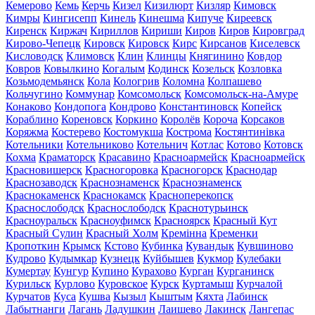
Кемерово
Кемь
Керчь
Кизел
Кизилюрт
Кизляр
Кимовск
Кимры
Кингисепп
Кинель
Кинешма
Кипуче
Киреевск
Киренск
Киржач
Кириллов
Кириши
Киров
Киров
Кировград
Кирово-Чепецк
Кировск
Кировск
Кирс
Кирсанов
Киселевск
Кисловодск
Климовск
Клин
Клинцы
Княгинино
Ковдор
Ковров
Ковылкино
Когалым
Кодинск
Козельск
Козловка
Козьмодемьянск
Кола
Кологрив
Коломна
Колпашево
Кольчугино
Коммунар
Комсомольск
Комсомольск-на-Амуре
Конаково
Кондопога
Кондрово
Константиновск
Копейск
Кораблино
Кореновск
Коркино
Королёв
Короча
Корсаков
Коряжма
Костерево
Костомукша
Кострома
Костянтинівка
Котельники
Котельниково
Котельнич
Котлас
Котово
Котовск
Кохма
Краматорск
Красавино
Красноармейск
Красноармейск
Красновишерск
Красногоровка
Красногорск
Краснодар
Краснозаводск
Краснознаменск
Краснознаменск
Краснокаменск
Краснокамск
Красноперекопск
Краснослободск
Краснослободск
Краснотурьинск
Красноуральск
Красноуфимск
Красноярск
Красный Кут
Красный Сулин
Красный Холм
Кремінна
Кременки
Кропоткин
Крымск
Кстово
Кубинка
Кувандык
Кувшиново
Кудрово
Кудымкар
Кузнецк
Куйбышев
Кукмор
Кулебаки
Кумертау
Кунгур
Купино
Курахово
Курган
Курганинск
Курильск
Курлово
Куровское
Курск
Куртамыш
Курчалой
Курчатов
Куса
Кушва
Кызыл
Кыштым
Кяхта
Лабинск
Лабытнанги
Лагань
Ладушкин
Лаишево
Лакинск
Лангепас