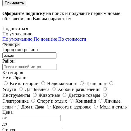
Применить
Оформите подписку
на поиск и получайте первым новые
объявления по Вашим параметрам
Подписаться
По умолчанию
По умолчанию
По новизне
По стоимости
Фильтры
Город или регион
Район
Категория
Не выбрано
Все категории
Недвижимость
Транспорт
Услуги
Для Бизнеса
Хобби и развлечения
Инструменты
Животные
Детские товары
Электроника
Спорт и отдых
Хэндмейд
Личные
вещи
Дом и Дача
Красота и здоровье
Мода и стиль
Цена
от
до
Статус