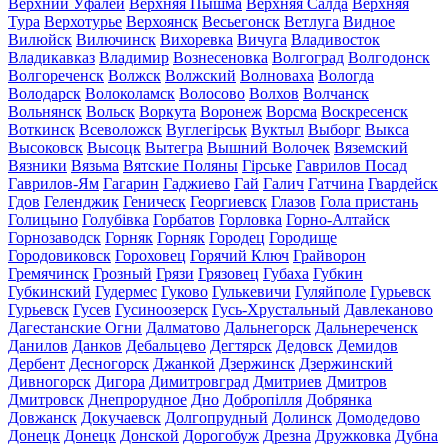
Верхний Уфалей
Верхняя Пышма
Верхняя Салда
Верхняя
Тура
Верхотурье
Верхоянск
Весьегонск
Ветлуга
Видное
Вилюйск
Вилючинск
Вихоревка
Вичуга
Владивосток
Владикавказ
Владимир
Вознесеновка
Волгоград
Волгодонск
Волгореченск
Волжск
Волжский
Волноваха
Вологда
Володарск
Волоколамск
Волосово
Волхов
Волчанск
Вольнянск
Вольск
Воркута
Воронеж
Ворсма
Воскресенск
Воткинск
Всеволожск
Вуглегірськ
Вуктыл
Выборг
Выкса
Высоковск
Высоцк
Вытегра
Вышний Волочек
Вяземский
Вязники
Вязьма
Вятские Поляны
Гірське
Гаврилов Посад
Гаврилов-Ям
Гагарин
Гаджиево
Гай
Галич
Гатчина
Гвардейск
Гдов
Геленджик
Геническ
Георгиевск
Глазов
Гола пристань
Голицыно
Голубівка
Горбатов
Горловка
Горно-Алтайск
Горнозаводск
Горняк
Горняк
Городец
Городище
Городовиковск
Гороховец
Горячий Ключ
Грайворон
Гремячинск
Грозный
Грязи
Грязовец
Губаха
Губкин
Губкинский
Гудермес
Гуково
Гулькевичи
Гуляйполе
Гурьевск
Гурьевск
Гусев
Гусиноозерск
Гусь-Хрустальный
Давлеканово
Дагестанские Огни
Далматово
Дальнегорск
Дальнереченск
Данилов
Данков
Дебальцево
Дегтярск
Дедовск
Демидов
Дербент
Десногорск
Джанкой
Дзержинск
Дзержинский
Дивногорск
Дигора
Димитровград
Дмитриев
Дмитров
Дмитровск
Днепрорудное
Дно
Добропілля
Добрянка
Довжанск
Докучаевск
Долгопрудный
Долинск
Домодедово
Донецк
Донецк
Донской
Дорогобуж
Дрезна
Дружковка
Дубна