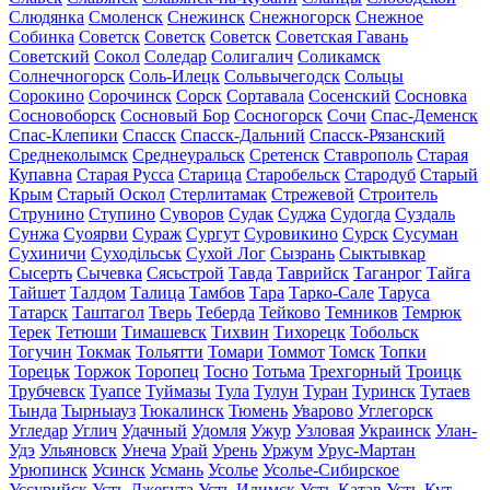
Слюдянка
Смоленск
Снежинск
Снежногорск
Снежное
Собинка
Советск
Советск
Советск
Советская Гавань
Советский
Сокол
Соледар
Солигалич
Соликамск
Солнечногорск
Соль-Илецк
Сольвычегодск
Сольцы
Сорокино
Сорочинск
Сорск
Сортавала
Сосенский
Сосновка
Сосновоборск
Сосновый Бор
Сосногорск
Сочи
Спас-Деменск
Спас-Клепики
Спасск
Спасск-Дальний
Спасск-Рязанский
Среднеколымск
Среднеуральск
Сретенск
Ставрополь
Старая
Купавна
Старая Русса
Старица
Старобельск
Стародуб
Старый
Крым
Старый Оскол
Стерлитамак
Стрежевой
Строитель
Струнино
Ступино
Суворов
Судак
Суджа
Судогда
Суздаль
Сунжа
Суоярви
Сураж
Сургут
Суровикино
Сурск
Сусуман
Сухиничи
Суходільськ
Сухой Лог
Сызрань
Сыктывкар
Сысерть
Сычевка
Сясьстрой
Тавда
Таврийск
Таганрог
Тайга
Тайшет
Талдом
Талица
Тамбов
Тара
Тарко-Сале
Таруса
Татарск
Таштагол
Тверь
Теберда
Тейково
Темников
Темрюк
Терек
Тетюши
Тимашевск
Тихвин
Тихорецк
Тобольск
Тогучин
Токмак
Тольятти
Томари
Томмот
Томск
Топки
Торецьк
Торжок
Торопец
Тосно
Тотьма
Трехгорный
Троицк
Трубчевск
Туапсе
Туймазы
Тула
Тулун
Туран
Туринск
Тутаев
Тында
Тырныауз
Тюкалинск
Тюмень
Уварово
Углегорск
Угледар
Углич
Удачный
Удомля
Ужур
Узловая
Украинск
Улан-
Удэ
Ульяновск
Унеча
Урай
Урень
Уржум
Урус-Мартан
Урюпинск
Усинск
Усмань
Усолье
Усолье-Сибирское
Уссурийск
Усть-Джегута
Усть-Илимск
Усть-Катав
Усть-Кут