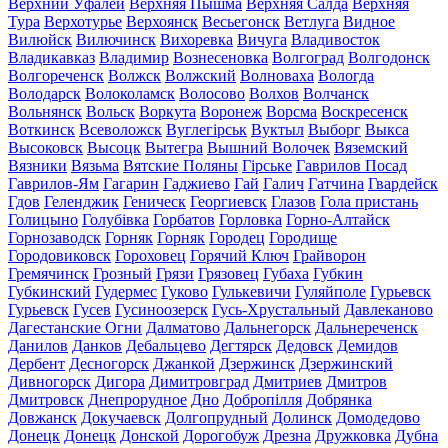
Верхний Уфалей
Верхняя Пышма
Верхняя Салда
Верхняя
Тура
Верхотурье
Верхоянск
Весьегонск
Ветлуга
Видное
Вилюйск
Вилючинск
Вихоревка
Вичуга
Владивосток
Владикавказ
Владимир
Вознесеновка
Волгоград
Волгодонск
Волгореченск
Волжск
Волжский
Волноваха
Вологда
Володарск
Волоколамск
Волосово
Волхов
Волчанск
Вольнянск
Вольск
Воркута
Воронеж
Ворсма
Воскресенск
Воткинск
Всеволожск
Вуглегірськ
Вуктыл
Выборг
Выкса
Высоковск
Высоцк
Вытегра
Вышний Волочек
Вяземский
Вязники
Вязьма
Вятские Поляны
Гірське
Гаврилов Посад
Гаврилов-Ям
Гагарин
Гаджиево
Гай
Галич
Гатчина
Гвардейск
Гдов
Геленджик
Геническ
Георгиевск
Глазов
Гола пристань
Голицыно
Голубівка
Горбатов
Горловка
Горно-Алтайск
Горнозаводск
Горняк
Горняк
Городец
Городище
Городовиковск
Гороховец
Горячий Ключ
Грайворон
Гремячинск
Грозный
Грязи
Грязовец
Губаха
Губкин
Губкинский
Гудермес
Гуково
Гулькевичи
Гуляйполе
Гурьевск
Гурьевск
Гусев
Гусиноозерск
Гусь-Хрустальный
Давлеканово
Дагестанские Огни
Далматово
Дальнегорск
Дальнереченск
Данилов
Данков
Дебальцево
Дегтярск
Дедовск
Демидов
Дербент
Десногорск
Джанкой
Дзержинск
Дзержинский
Дивногорск
Дигора
Димитровград
Дмитриев
Дмитров
Дмитровск
Днепрорудное
Дно
Добропілля
Добрянка
Довжанск
Докучаевск
Долгопрудный
Долинск
Домодедово
Донецк
Донецк
Донской
Дорогобуж
Дрезна
Дружковка
Дубна