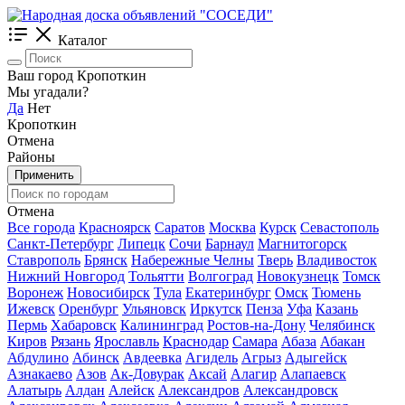
Каталог
Ваш город Кропоткин
Мы угадали?
Да
Нет
Кропоткин
Отмена
Районы
Применить
Отмена
Все города
Красноярск
Саратов
Москва
Курск
Севастополь
Санкт-Петербург
Липецк
Сочи
Барнаул
Магнитогорск
Ставрополь
Брянск
Набережные Челны
Тверь
Владивосток
Нижний Новгород
Тольятти
Волгоград
Новокузнецк
Томск
Воронеж
Новосибирск
Тула
Екатеринбург
Омск
Тюмень
Ижевск
Оренбург
Ульяновск
Иркутск
Пенза
Уфа
Казань
Пермь
Хабаровск
Калининград
Ростов-на-Дону
Челябинск
Киров
Рязань
Ярославль
Краснодар
Самара
Абаза
Абакан
Абдулино
Абинск
Авдеевка
Агидель
Агрыз
Адыгейск
Азнакаево
Азов
Ак-Довурак
Аксай
Алагир
Алапаевск
Алатырь
Алдан
Алейск
Александров
Александровск