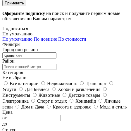
Применить
Оформите подписку
на поиск и получайте первым новые
объявления по Вашим параметрам
Подписаться
По умолчанию
По умолчанию
По новизне
По стоимости
Фильтры
Город или регион
Район
Категория
Не выбрано
Все категории
Недвижимость
Транспорт
Услуги
Для Бизнеса
Хобби и развлечения
Инструменты
Животные
Детские товары
Электроника
Спорт и отдых
Хэндмейд
Личные
вещи
Дом и Дача
Красота и здоровье
Мода и стиль
Цена
от
до
Статус