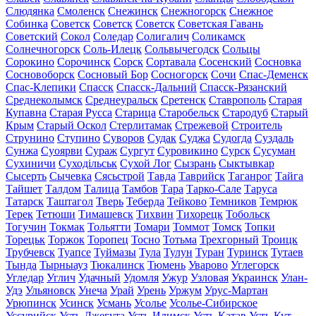
Слюдянка
Смоленск
Снежинск
Снежногорск
Снежное
Собинка
Советск
Советск
Советск
Советская Гавань
Советский
Сокол
Соледар
Солигалич
Соликамск
Солнечногорск
Соль-Илецк
Сольвычегодск
Сольцы
Сорокино
Сорочинск
Сорск
Сортавала
Сосенский
Сосновка
Сосновоборск
Сосновый Бор
Сосногорск
Сочи
Спас-Деменск
Спас-Клепики
Спасск
Спасск-Дальний
Спасск-Рязанский
Среднеколымск
Среднеуральск
Сретенск
Ставрополь
Старая
Купавна
Старая Русса
Старица
Старобельск
Стародуб
Старый
Крым
Старый Оскол
Стерлитамак
Стрежевой
Строитель
Струнино
Ступино
Суворов
Судак
Суджа
Судогда
Суздаль
Сунжа
Суоярви
Сураж
Сургут
Суровикино
Сурск
Сусуман
Сухиничи
Суходільськ
Сухой Лог
Сызрань
Сыктывкар
Сысерть
Сычевка
Сясьстрой
Тавда
Таврийск
Таганрог
Тайга
Тайшет
Талдом
Талица
Тамбов
Тара
Тарко-Сале
Таруса
Татарск
Таштагол
Тверь
Теберда
Тейково
Темников
Темрюк
Терек
Тетюши
Тимашевск
Тихвин
Тихорецк
Тобольск
Тогучин
Токмак
Тольятти
Томари
Томмот
Томск
Топки
Торецьк
Торжок
Торопец
Тосно
Тотьма
Трехгорный
Троицк
Трубчевск
Туапсе
Туймазы
Тула
Тулун
Туран
Туринск
Тутаев
Тында
Тырныауз
Тюкалинск
Тюмень
Уварово
Углегорск
Угледар
Углич
Удачный
Удомля
Ужур
Узловая
Украинск
Улан-
Удэ
Ульяновск
Унеча
Урай
Урень
Уржум
Урус-Мартан
Урюпинск
Усинск
Усмань
Усолье
Усолье-Сибирское
Уссурийск
Усть-Джегута
Усть-Илимск
Усть-Катав
Усть-Кут