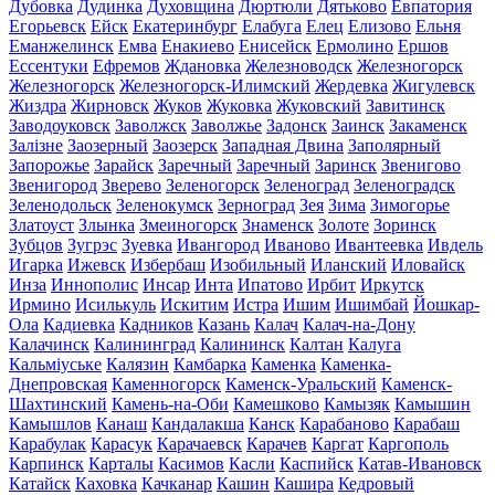
Дубовка
Дудинка
Духовщина
Дюртюли
Дятьково
Евпатория
Егорьевск
Ейск
Екатеринбург
Елабуга
Елец
Елизово
Ельня
Еманжелинск
Емва
Енакиево
Енисейск
Ермолино
Ершов
Ессентуки
Ефремов
Ждановка
Железноводск
Железногорск
Железногорск
Железногорск-Илимский
Жердевка
Жигулевск
Жиздра
Жирновск
Жуков
Жуковка
Жуковский
Завитинск
Заводоуковск
Заволжск
Заволжье
Задонск
Заинск
Закаменск
Залізне
Заозерный
Заозерск
Западная Двина
Заполярный
Запорожье
Зарайск
Заречный
Заречный
Заринск
Звенигово
Звенигород
Зверево
Зеленогорск
Зеленоград
Зеленоградск
Зеленодольск
Зеленокумск
Зерноград
Зея
Зима
Зимогорье
Златоуст
Злынка
Змеиногорск
Знаменск
Золоте
Зоринск
Зубцов
Зугрэс
Зуевка
Ивангород
Иваново
Ивантеевка
Ивдель
Игарка
Ижевск
Избербаш
Изобильный
Иланский
Иловайск
Инза
Иннополис
Инсар
Инта
Ипатово
Ирбит
Иркутск
Ирмино
Исилькуль
Искитим
Истра
Ишим
Ишимбай
Йошкар-
Ола
Кадиевка
Кадников
Казань
Калач
Калач-на-Дону
Калачинск
Калининград
Калининск
Калтан
Калуга
Кальміуське
Калязин
Камбарка
Каменка
Каменка-
Днепровская
Каменногорск
Каменск-Уральский
Каменск-
Шахтинский
Камень-на-Оби
Камешково
Камызяк
Камышин
Камышлов
Канаш
Кандалакша
Канск
Карабаново
Карабаш
Карабулак
Карасук
Карачаевск
Карачев
Каргат
Каргополь
Карпинск
Карталы
Касимов
Касли
Каспийск
Катав-Ивановск
Катайск
Каховка
Качканар
Кашин
Кашира
Кедровый