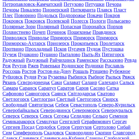
Петропавловск-Камчатский
Петухово
Петушки
Печора
Печоры
Пикалево
Пионерский
Питкяранта
Плавск
Пласт
Плес
Поворино
Подольск
Подпорожье
Покачи
Покров
Покровск
Покровск
Полевской
Полесск
Пологи
Полысаево
Полярные Зори
Полярный
Попасная
Поронайск
Порхов
Похвистнево
Почеп
Починок
Пошехонье
Правдинск
Приволжск
Приволье
Приморск
Приморск
Приморск
Приморско-Ахтарск
Приозерск
Прокопьевск
Пролетарск
Протвино
Прохладный
Псков
Пугачев
Пудож
Пустошка
Пучеж
Пушкино
Пущино
Пыталово
Пыть-Ях
Пятигорск
Радужный
Радужный
Райчихинск
Раменское
Рассказово
Ревда
Реж
Реутов
Ржев
Ровеньки
Родинское
Родники
Рославль
Россошь
Ростов
Ростов-на-Дону
Рошаль
Ртищево
Рубежное
Рубцовск
Рудня
Руза
Рузаевка
Рыбинск
Рыбное
Рыльск
Ряжск
Рязань
Сєвєродонецьк
Саки
Салават
Салаир
Салехард
Сальск
Самара
Саранск
Сарапул
Саратов
Саров
Сасово
Сатка
Сафоново
Саяногорск
Саянск
Світлодарськ
Сватово
Светлогорск
Светлоград
Светлый
Светогорск
Свирск
Свободный
Святогірськ
Себеж
Севастополь
Северо-Курильск
Северобайкальск
Северодвинск
Североморск
Североуральск
Северск
Северск
Севск
Сегежа
Селидово
Сельцо
Семенов
Семикаракорск
Семилуки
Сенгилей
Серафимович
Сергач
Сергиев Посад
Сердобск
Серов
Серпухов
Сертолово
Сибай
Сим
Симферополь
Скадовск
Сковородино
Скопин
Славгород
Славск
Славянск
Славянск-на-Кубани
Сланцы
Слободской