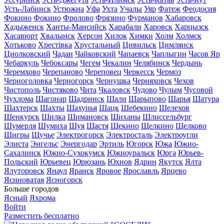
Усть-Лабинск
Устюжна
Уфа
Ухта
Учалы
Уяр
Фатеж
Феодосия
Фокино
Фокино
Фролово
Фрязино
Фурманов
Хабаровск
Хадыженск
Ханты-Мансийск
Харабали
Харовск
Харцызск
Хасавюрт
Хвалынск
Херсон
Хилок
Химки
Холм
Холмск
Хотьково
Хрестівка
Хрустальный
Цивильск
Цимлянск
Циолковский
Чадан
Чайковский
Чапаевск
Чаплыгин
Часов Яр
Чебаркуль
Чебоксары
Чегем
Чекалин
Челябинск
Чердынь
Черемхово
Черепаново
Череповец
Черкесск
Чермоз
Черноголовка
Черногорск
Чернушка
Черняховск
Чехов
Чистополь
Чистяково
Чита
Чкаловск
Чудово
Чулым
Чусовой
Чухлома
Шагонар
Шадринск
Шали
Шарыпово
Шарья
Шатура
Шахтерск
Шахты
Шахунья
Шацк
Шебекино
Шелехов
Шенкурск
Шилка
Шимановск
Шиханы
Шлиссельбург
Шумерля
Шумиха
Шуя
Щастя
Щекино
Щелкино
Щелково
Щигры
Щучье
Электрогорск
Электросталь
Электроугли
Элиста
Энгельс
Энергодар
Эртиль
Югорск
Южа
Южно-
Сахалинск
Южно-Сухокумск
Южноуральск
Юрга
Юрьев-
Польский
Юрьевец
Юрюзань
Юхнов
Ядрин
Якутск
Ялта
Ялуторовск
Янаул
Яранск
Яровое
Ярославль
Ярцево
Ясиноватая
Ясногорск
Больше городов
Ясный
Яхрома
Войти
Разместить бесплатно