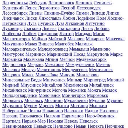
Лахденпохья
Лебедянь
Лениногорск
Ленинск
Ленинск-
Кузнецкий
Ленск
Лермонтов
Лесной
Лесозаводск
Лесосибирск
Ливны
Ликино-Дулёво
Лиман
Липецк
Липки
Лисичанск
Лиски
Лихославль
Лобня
Лодейное Поле
Лосино-
Петровский
Луга
Луганск
Луза
Лукоянов
Лутугино
Луховицы
Лысково
Лысьва
Лыткарино
Льгов
Любань
Люберцы
Любим
Людиново
Лянтор
Магадан
Магас
Магнитогорск
Майкоп
Майский
Макаров
Макарьев
Макеевка
Макушино
Малая Вишера
Малгобек
Малмыж
Малоархангельск
Малоярославец
Мамадыш
Мамоново
Мантурово
Мариинск
Мариинский Посад
Мариуполь
Маркс
Марьинка
Махачкала
Мглин
Мегион
Медвежьегорск
Медногорск
Медынь
Межгорье
Междуреченск
Мезень
Меленки
Мелеуз
Мелитополь
Менделеевск
Мензелинск
Мещовск
Миасс
Миколаївка
Микунь
Миллерово
Минеральные Воды
Минусинск
Миньяр
Мирноград
Мирный
Мирный
Миусинск
Михайлов
Михайловка
Михайловск
Михайловск
Мичуринск
Могоча
Можайск
Можга
Моздок
Молодогвардейск
Молочанск
Мончегорск
Морозовск
Моршанск
Мосальск
Моспино
Муравленко
Мураши
Мурино
Мурманск
Муром
Мценск
Мыски
Мытищи
Мышкин
Набережные Челны
Навашино
Наволоки
Надым
Назарово
Назрань
Называевск
Нальчик
Нариманов
Наро-Фоминск
Нарткала
Нарьян-Мар
Находка
Невель
Невельск
Невинномысск
Невьянск
Нелидово
Неман
Нерехта
Нерчинск