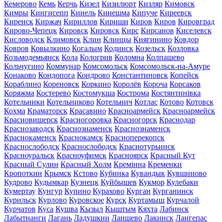
Кемерово
Кемь
Керчь
Кизел
Кизилюрт
Кизляр
Кимовск
Кимры
Кингисепп
Кинель
Кинешма
Кипуче
Киреевск
Киренск
Киржач
Кириллов
Кириши
Киров
Киров
Кировград
Кирово-Чепецк
Кировск
Кировск
Кирс
Кирсанов
Киселевск
Кисловодск
Климовск
Клин
Клинцы
Княгинино
Ковдор
Ковров
Ковылкино
Когалым
Кодинск
Козельск
Козловка
Козьмодемьянск
Кола
Кологрив
Коломна
Колпашево
Кольчугино
Коммунар
Комсомольск
Комсомольск-на-Амуре
Конаково
Кондопога
Кондрово
Константиновск
Копейск
Кораблино
Кореновск
Коркино
Королёв
Короча
Корсаков
Коряжма
Костерево
Костомукша
Кострома
Костянтинівка
Котельники
Котельниково
Котельнич
Котлас
Котово
Котовск
Кохма
Краматорск
Красавино
Красноармейск
Красноармейск
Красновишерск
Красногоровка
Красногорск
Краснодар
Краснозаводск
Краснознаменск
Краснознаменск
Краснокаменск
Краснокамск
Красноперекопск
Краснослободск
Краснослободск
Краснотурьинск
Красноуральск
Красноуфимск
Красноярск
Красный Кут
Красный Сулин
Красный Холм
Кремінна
Кременки
Кропоткин
Крымск
Кстово
Кубинка
Кувандык
Кувшиново
Кудрово
Кудымкар
Кузнецк
Куйбышев
Кукмор
Кулебаки
Кумертау
Кунгур
Купино
Курахово
Курган
Курганинск
Курильск
Курлово
Куровское
Курск
Куртамыш
Курчалой
Курчатов
Куса
Кушва
Кызыл
Кыштым
Кяхта
Лабинск
Лабытнанги
Лагань
Ладушкин
Лаишево
Лакинск
Лангепас