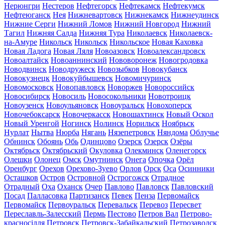
Нерюнгри
Нестеров
Нефтегорск
Нефтекамск
Нефтекумск
Нефтеюганск
Нея
Нижневартовск
Нижнекамск
Нижнеудинск
Нижние Серги
Нижний Ломов
Нижний Новгород
Нижний
Тагил
Нижняя Салда
Нижняя Тура
Николаевск
Николаевск-
на-Амуре
Никольск
Никольск
Никольское
Новая Каховка
Новая Ладога
Новая Ляля
Новоазовск
Новоалександровск
Новоалтайск
Новоаннинский
Нововоронеж
Новогродовка
Новодвинск
Новодружеск
Новозыбков
Новокубанск
Новокузнецк
Новокуйбышевск
Новомичуринск
Новомосковск
Новопавловск
Новоржев
Новороссийск
Новосибирск
Новосиль
Новосокольники
Новотроицк
Новоузенск
Новоульяновск
Новоуральск
Новохоперск
Новочебоксарск
Новочеркасск
Новошахтинск
Новый Оскол
Новый Уренгой
Ногинск
Нолинск
Норильск
Ноябрьск
Нурлат
Нытва
Нюрба
Нягань
Нязепетровск
Няндома
Облучье
Обнинск
Обоянь
Обь
Одинцово
Озерск
Озерск
Озёры
Октябрьск
Октябрьский
Окуловка
Олекминск
Оленегорск
Олешки
Олонец
Омск
Омутнинск
Онега
Опочка
Орёл
Оренбург
Орехов
Орехово-Зуево
Орлов
Орск
Оса
Осинники
Осташков
Остров
Островной
Острогожск
Отрадное
Отрадный
Оха
Оханск
Очер
Павлово
Павловск
Павловский
Посад
Палласовка
Партизанск
Певек
Пенза
Первомайск
Первомайск
Первоуральск
Перевальск
Перевоз
Пересвет
Переславль-Залесский
Пермь
Пестово
Петров Вал
Петрово-
красносілля
Петровск
Петровск-Забайкальский
Петрозаводск