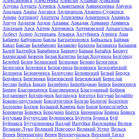
Алексанровск
Алексеевка
Алексин
Алзамай
Алмазная
Алупка
Алушта
Алчевск
Альметьевск
Амвросиевка
Амурск
Анадырь
Анапа
Ангарск
Андреаполь
Анжеро-Судженск
Анива
Антрацит
Апатиты
Апрелевка
Апшеронск
Арамиль
Аргун
Ардатов
Ардон
Арзамас
Аркадак
Армавир
Армянск
Арсеньев
Арск
Артем
Артемовск
Артемовский
Архангельск
Асбест
Асино
Астрахань
Аткарск
Ахтубинск
Ачинск
Аша
Бабаево
Бабушкин
Бавлы
Багратионовск
Байкальск
Баймак
Бакал
Баксан
Балабаново
Балаково
Балахна
Балашиха
Балашов
Балей
Балтийск
Барабинск
Барнаул
Барыш
Батайск
Бахмут
Бахчисарай
Бежецк
Белая Калитва
Белая Холуница
Белгород
Белебей
Белев
Белинский
Белицкое
Белово
Белогорск
Белогорск
Белозерск
Белокуриха
Беломорск
Белоозёрский
Белорецк
Белореченск
Белоусово
Белоярский
Белый
Бердск
Бердянск
Березники
Березовский
Березовский
Берислав
Беслан
Бийск
Бикин
Билибино
Биробиджан
Бирск
Бирюсинск
Бирюч
Благовещенск
Благовещенск
Благодарный
Бобров
Богданович
Богородицк
Богородск
Боготол
Богучар
Бодайбо
Боково-хрустальне
Бокситогорск
Болгар
Бологое
Болотное
Болохово
Болхов
Большой Камень
Бор
Борзя
Борисоглебск
Боровичи
Боровск
Бородино
Братск
Бронницы
Брянка
Брянск
Бугульма
Бугуруслан
Буденновск
Бузулук
Буинск
Буй
Буйнакск
Бутурлиновка
Валдай
Валуйки
Васильевка
Велиж
Великие Луки
Великий Новгород
Великий Устюг
Вельск
Венев
Верещагино
Верея
Верхнеуральск
Верхний Тагил