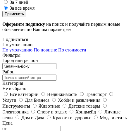
За 7 дней
За все время
Применить
Оформите подписку
на поиск и получайте первым новые
объявления по Вашим параметрам
Подписаться
По умолчанию
По умолчанию
По новизне
По стоимости
Фильтры
Город или регион
Район
Категория
Не выбрано
Все категории
Недвижимость
Транспорт
Услуги
Для Бизнеса
Хобби и развлечения
Инструменты
Животные
Детские товары
Электроника
Спорт и отдых
Хэндмейд
Личные
вещи
Дом и Дача
Красота и здоровье
Мода и стиль
Цена
от