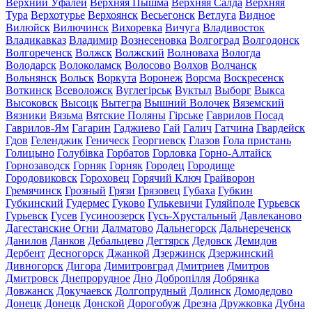
Верхний Уфалей
Верхняя Пышма
Верхняя Салда
Верхняя
Тура
Верхотурье
Верхоянск
Весьегонск
Ветлуга
Видное
Вилюйск
Вилючинск
Вихоревка
Вичуга
Владивосток
Владикавказ
Владимир
Вознесеновка
Волгоград
Волгодонск
Волгореченск
Волжск
Волжский
Волноваха
Вологда
Володарск
Волоколамск
Волосово
Волхов
Волчанск
Вольнянск
Вольск
Воркута
Воронеж
Ворсма
Воскресенск
Воткинск
Всеволожск
Вуглегірськ
Вуктыл
Выборг
Выкса
Высоковск
Высоцк
Вытегра
Вышний Волочек
Вяземский
Вязники
Вязьма
Вятские Поляны
Гірське
Гаврилов Посад
Гаврилов-Ям
Гагарин
Гаджиево
Гай
Галич
Гатчина
Гвардейск
Гдов
Геленджик
Геническ
Георгиевск
Глазов
Гола пристань
Голицыно
Голубівка
Горбатов
Горловка
Горно-Алтайск
Горнозаводск
Горняк
Горняк
Городец
Городище
Городовиковск
Гороховец
Горячий Ключ
Грайворон
Гремячинск
Грозный
Грязи
Грязовец
Губаха
Губкин
Губкинский
Гудермес
Гуково
Гулькевичи
Гуляйполе
Гурьевск
Гурьевск
Гусев
Гусиноозерск
Гусь-Хрустальный
Давлеканово
Дагестанские Огни
Далматово
Дальнегорск
Дальнереченск
Данилов
Данков
Дебальцево
Дегтярск
Дедовск
Демидов
Дербент
Десногорск
Джанкой
Дзержинск
Дзержинский
Дивногорск
Дигора
Димитровград
Дмитриев
Дмитров
Дмитровск
Днепрорудное
Дно
Добропілля
Добрянка
Довжанск
Докучаевск
Долгопрудный
Долинск
Домодедово
Донецк
Донецк
Донской
Дорогобуж
Дрезна
Дружковка
Дубна