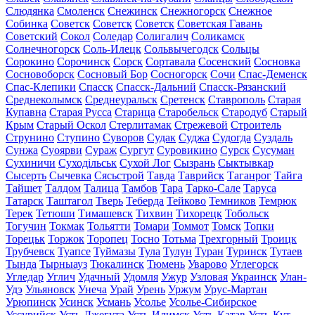
Слюдянка
Смоленск
Снежинск
Снежногорск
Снежное
Собинка
Советск
Советск
Советск
Советская Гавань
Советский
Сокол
Соледар
Солигалич
Соликамск
Солнечногорск
Соль-Илецк
Сольвычегодск
Сольцы
Сорокино
Сорочинск
Сорск
Сортавала
Сосенский
Сосновка
Сосновоборск
Сосновый Бор
Сосногорск
Сочи
Спас-Деменск
Спас-Клепики
Спасск
Спасск-Дальний
Спасск-Рязанский
Среднеколымск
Среднеуральск
Сретенск
Ставрополь
Старая
Купавна
Старая Русса
Старица
Старобельск
Стародуб
Старый
Крым
Старый Оскол
Стерлитамак
Стрежевой
Строитель
Струнино
Ступино
Суворов
Судак
Суджа
Судогда
Суздаль
Сунжа
Суоярви
Сураж
Сургут
Суровикино
Сурск
Сусуман
Сухиничи
Суходільськ
Сухой Лог
Сызрань
Сыктывкар
Сысерть
Сычевка
Сясьстрой
Тавда
Таврийск
Таганрог
Тайга
Тайшет
Талдом
Талица
Тамбов
Тара
Тарко-Сале
Таруса
Татарск
Таштагол
Тверь
Теберда
Тейково
Темников
Темрюк
Терек
Тетюши
Тимашевск
Тихвин
Тихорецк
Тобольск
Тогучин
Токмак
Тольятти
Томари
Томмот
Томск
Топки
Торецьк
Торжок
Торопец
Тосно
Тотьма
Трехгорный
Троицк
Трубчевск
Туапсе
Туймазы
Тула
Тулун
Туран
Туринск
Тутаев
Тында
Тырныауз
Тюкалинск
Тюмень
Уварово
Углегорск
Угледар
Углич
Удачный
Удомля
Ужур
Узловая
Украинск
Улан-
Удэ
Ульяновск
Унеча
Урай
Урень
Уржум
Урус-Мартан
Урюпинск
Усинск
Усмань
Усолье
Усолье-Сибирское
Уссурийск
Усть-Джегута
Усть-Илимск
Усть-Катав
Усть-Кут