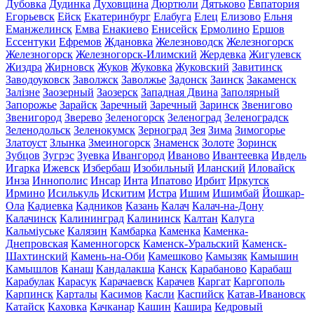
Дубовка
Дудинка
Духовщина
Дюртюли
Дятьково
Евпатория
Егорьевск
Ейск
Екатеринбург
Елабуга
Елец
Елизово
Ельня
Еманжелинск
Емва
Енакиево
Енисейск
Ермолино
Ершов
Ессентуки
Ефремов
Ждановка
Железноводск
Железногорск
Железногорск
Железногорск-Илимский
Жердевка
Жигулевск
Жиздра
Жирновск
Жуков
Жуковка
Жуковский
Завитинск
Заводоуковск
Заволжск
Заволжье
Задонск
Заинск
Закаменск
Залізне
Заозерный
Заозерск
Западная Двина
Заполярный
Запорожье
Зарайск
Заречный
Заречный
Заринск
Звенигово
Звенигород
Зверево
Зеленогорск
Зеленоград
Зеленоградск
Зеленодольск
Зеленокумск
Зерноград
Зея
Зима
Зимогорье
Златоуст
Злынка
Змеиногорск
Знаменск
Золоте
Зоринск
Зубцов
Зугрэс
Зуевка
Ивангород
Иваново
Ивантеевка
Ивдель
Игарка
Ижевск
Избербаш
Изобильный
Иланский
Иловайск
Инза
Иннополис
Инсар
Инта
Ипатово
Ирбит
Иркутск
Ирмино
Исилькуль
Искитим
Истра
Ишим
Ишимбай
Йошкар-
Ола
Кадиевка
Кадников
Казань
Калач
Калач-на-Дону
Калачинск
Калининград
Калининск
Калтан
Калуга
Кальміуське
Калязин
Камбарка
Каменка
Каменка-
Днепровская
Каменногорск
Каменск-Уральский
Каменск-
Шахтинский
Камень-на-Оби
Камешково
Камызяк
Камышин
Камышлов
Канаш
Кандалакша
Канск
Карабаново
Карабаш
Карабулак
Карасук
Карачаевск
Карачев
Каргат
Каргополь
Карпинск
Карталы
Касимов
Касли
Каспийск
Катав-Ивановск
Катайск
Каховка
Качканар
Кашин
Кашира
Кедровый