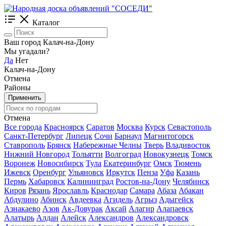
Каталог
Ваш город Калач-на-Дону
Мы угадали?
Да
Нет
Калач-на-Дону
Отмена
Районы
Применить
Отмена
Все города
Красноярск
Саратов
Москва
Курск
Севастополь
Санкт-Петербург
Липецк
Сочи
Барнаул
Магнитогорск
Ставрополь
Брянск
Набережные Челны
Тверь
Владивосток
Нижний Новгород
Тольятти
Волгоград
Новокузнецк
Томск
Воронеж
Новосибирск
Тула
Екатеринбург
Омск
Тюмень
Ижевск
Оренбург
Ульяновск
Иркутск
Пенза
Уфа
Казань
Пермь
Хабаровск
Калининград
Ростов-на-Дону
Челябинск
Киров
Рязань
Ярославль
Краснодар
Самара
Абаза
Абакан
Абдулино
Абинск
Авдеевка
Агидель
Агрыз
Адыгейск
Азнакаево
Азов
Ак-Довурак
Аксай
Алагир
Алапаевск
Алатырь
Алдан
Алейск
Александров
Александровск