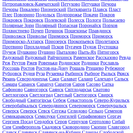
Петропавловск-Камчатский
Петухово
Петушки
Печора
Печоры
Пикалево
Пионерский
Питкяранта
Плавск
Пласт
Плес
Поворино
Подольск
Подпорожье
Покачи
Покров
Покровск
Покровск
Полевской
Полесск
Пологи
Полысаево
Полярные Зори
Полярный
Попасная
Поронайск
Порхов
Похвистнево
Почеп
Починок
Пошехонье
Правдинск
Приволжск
Приволье
Приморск
Приморск
Приморск
Приморско-Ахтарск
Приозерск
Прокопьевск
Пролетарск
Протвино
Прохладный
Псков
Пугачев
Пудож
Пустошка
Пучеж
Пушкино
Пущино
Пыталово
Пыть-Ях
Пятигорск
Радужный
Радужный
Райчихинск
Раменское
Рассказово
Ревда
Реж
Реутов
Ржев
Ровеньки
Родинское
Родники
Рославль
Россошь
Ростов
Ростов-на-Дону
Рошаль
Ртищево
Рубежное
Рубцовск
Рудня
Руза
Рузаевка
Рыбинск
Рыбное
Рыльск
Ряжск
Рязань
Сєвєродонецьк
Саки
Салават
Салаир
Салехард
Сальск
Самара
Саранск
Сарапул
Саратов
Саров
Сасово
Сатка
Сафоново
Саяногорск
Саянск
Світлодарськ
Сватово
Светлогорск
Светлоград
Светлый
Светогорск
Свирск
Свободный
Святогірськ
Себеж
Севастополь
Северо-Курильск
Северобайкальск
Северодвинск
Североморск
Североуральск
Северск
Северск
Севск
Сегежа
Селидово
Сельцо
Семенов
Семикаракорск
Семилуки
Сенгилей
Серафимович
Сергач
Сергиев Посад
Сердобск
Серов
Серпухов
Сертолово
Сибай
Сим
Симферополь
Скадовск
Сковородино
Скопин
Славгород
Славск
Славянск
Славянск-на-Кубани
Сланцы
Слободской