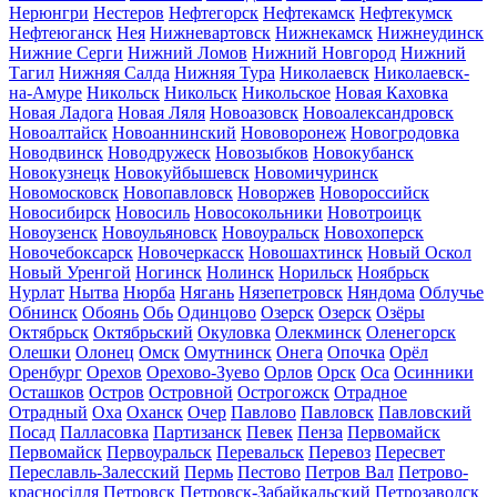
Нерюнгри
Нестеров
Нефтегорск
Нефтекамск
Нефтекумск
Нефтеюганск
Нея
Нижневартовск
Нижнекамск
Нижнеудинск
Нижние Серги
Нижний Ломов
Нижний Новгород
Нижний
Тагил
Нижняя Салда
Нижняя Тура
Николаевск
Николаевск-
на-Амуре
Никольск
Никольск
Никольское
Новая Каховка
Новая Ладога
Новая Ляля
Новоазовск
Новоалександровск
Новоалтайск
Новоаннинский
Нововоронеж
Новогродовка
Новодвинск
Новодружеск
Новозыбков
Новокубанск
Новокузнецк
Новокуйбышевск
Новомичуринск
Новомосковск
Новопавловск
Новоржев
Новороссийск
Новосибирск
Новосиль
Новосокольники
Новотроицк
Новоузенск
Новоульяновск
Новоуральск
Новохоперск
Новочебоксарск
Новочеркасск
Новошахтинск
Новый Оскол
Новый Уренгой
Ногинск
Нолинск
Норильск
Ноябрьск
Нурлат
Нытва
Нюрба
Нягань
Нязепетровск
Няндома
Облучье
Обнинск
Обоянь
Обь
Одинцово
Озерск
Озерск
Озёры
Октябрьск
Октябрьский
Окуловка
Олекминск
Оленегорск
Олешки
Олонец
Омск
Омутнинск
Онега
Опочка
Орёл
Оренбург
Орехов
Орехово-Зуево
Орлов
Орск
Оса
Осинники
Осташков
Остров
Островной
Острогожск
Отрадное
Отрадный
Оха
Оханск
Очер
Павлово
Павловск
Павловский
Посад
Палласовка
Партизанск
Певек
Пенза
Первомайск
Первомайск
Первоуральск
Перевальск
Перевоз
Пересвет
Переславль-Залесский
Пермь
Пестово
Петров Вал
Петрово-
красносілля
Петровск
Петровск-Забайкальский
Петрозаводск