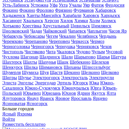
Усть-Лабинск
Устюжна
Уфа
Ухта
Учалы
Уяр
Фатеж
Феодосия
Фокино
Фокино
Фролово
Фрязино
Фурманов
Хабаровск
Хадыженск
Ханты-Мансийск
Харабали
Харовск
Харцызск
Хасавюрт
Хвалынск
Херсон
Хилок
Химки
Холм
Холмск
Хотьково
Хрестівка
Хрустальный
Цивильск
Цимлянск
Циолковский
Чадан
Чайковский
Чапаевск
Чаплыгин
Часов Яр
Чебаркуль
Чебоксары
Чегем
Чекалин
Челябинск
Чердынь
Черемхово
Черепаново
Череповец
Черкесск
Чермоз
Черноголовка
Черногорск
Чернушка
Черняховск
Чехов
Чистополь
Чистяково
Чита
Чкаловск
Чудово
Чулым
Чусовой
Чухлома
Шагонар
Шадринск
Шали
Шарыпово
Шарья
Шатура
Шахтерск
Шахты
Шахунья
Шацк
Шебекино
Шелехов
Шенкурск
Шилка
Шимановск
Шиханы
Шлиссельбург
Шумерля
Шумиха
Шуя
Щастя
Щекино
Щелкино
Щелково
Щигры
Щучье
Электрогорск
Электросталь
Электроугли
Элиста
Энгельс
Энергодар
Эртиль
Югорск
Южа
Южно-
Сахалинск
Южно-Сухокумск
Южноуральск
Юрга
Юрьев-
Польский
Юрьевец
Юрюзань
Юхнов
Ядрин
Якутск
Ялта
Ялуторовск
Янаул
Яранск
Яровое
Ярославль
Ярцево
Ясиноватая
Ясногорск
Больше городов
Ясный
Яхрома
Войти
Разместить бесплатно