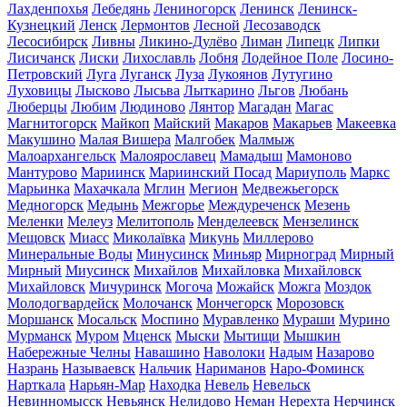
Лахденпохья
Лебедянь
Лениногорск
Ленинск
Ленинск-
Кузнецкий
Ленск
Лермонтов
Лесной
Лесозаводск
Лесосибирск
Ливны
Ликино-Дулёво
Лиман
Липецк
Липки
Лисичанск
Лиски
Лихославль
Лобня
Лодейное Поле
Лосино-
Петровский
Луга
Луганск
Луза
Лукоянов
Лутугино
Луховицы
Лысково
Лысьва
Лыткарино
Льгов
Любань
Люберцы
Любим
Людиново
Лянтор
Магадан
Магас
Магнитогорск
Майкоп
Майский
Макаров
Макарьев
Макеевка
Макушино
Малая Вишера
Малгобек
Малмыж
Малоархангельск
Малоярославец
Мамадыш
Мамоново
Мантурово
Мариинск
Мариинский Посад
Мариуполь
Маркс
Марьинка
Махачкала
Мглин
Мегион
Медвежьегорск
Медногорск
Медынь
Межгорье
Междуреченск
Мезень
Меленки
Мелеуз
Мелитополь
Менделеевск
Мензелинск
Мещовск
Миасс
Миколаївка
Микунь
Миллерово
Минеральные Воды
Минусинск
Миньяр
Мирноград
Мирный
Мирный
Миусинск
Михайлов
Михайловка
Михайловск
Михайловск
Мичуринск
Могоча
Можайск
Можга
Моздок
Молодогвардейск
Молочанск
Мончегорск
Морозовск
Моршанск
Мосальск
Моспино
Муравленко
Мураши
Мурино
Мурманск
Муром
Мценск
Мыски
Мытищи
Мышкин
Набережные Челны
Навашино
Наволоки
Надым
Назарово
Назрань
Называевск
Нальчик
Нариманов
Наро-Фоминск
Нарткала
Нарьян-Мар
Находка
Невель
Невельск
Невинномысск
Невьянск
Нелидово
Неман
Нерехта
Нерчинск