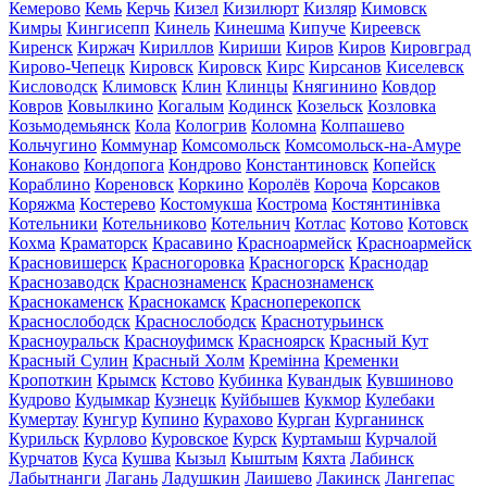
Кемерово
Кемь
Керчь
Кизел
Кизилюрт
Кизляр
Кимовск
Кимры
Кингисепп
Кинель
Кинешма
Кипуче
Киреевск
Киренск
Киржач
Кириллов
Кириши
Киров
Киров
Кировград
Кирово-Чепецк
Кировск
Кировск
Кирс
Кирсанов
Киселевск
Кисловодск
Климовск
Клин
Клинцы
Княгинино
Ковдор
Ковров
Ковылкино
Когалым
Кодинск
Козельск
Козловка
Козьмодемьянск
Кола
Кологрив
Коломна
Колпашево
Кольчугино
Коммунар
Комсомольск
Комсомольск-на-Амуре
Конаково
Кондопога
Кондрово
Константиновск
Копейск
Кораблино
Кореновск
Коркино
Королёв
Короча
Корсаков
Коряжма
Костерево
Костомукша
Кострома
Костянтинівка
Котельники
Котельниково
Котельнич
Котлас
Котово
Котовск
Кохма
Краматорск
Красавино
Красноармейск
Красноармейск
Красновишерск
Красногоровка
Красногорск
Краснодар
Краснозаводск
Краснознаменск
Краснознаменск
Краснокаменск
Краснокамск
Красноперекопск
Краснослободск
Краснослободск
Краснотурьинск
Красноуральск
Красноуфимск
Красноярск
Красный Кут
Красный Сулин
Красный Холм
Кремінна
Кременки
Кропоткин
Крымск
Кстово
Кубинка
Кувандык
Кувшиново
Кудрово
Кудымкар
Кузнецк
Куйбышев
Кукмор
Кулебаки
Кумертау
Кунгур
Купино
Курахово
Курган
Курганинск
Курильск
Курлово
Куровское
Курск
Куртамыш
Курчалой
Курчатов
Куса
Кушва
Кызыл
Кыштым
Кяхта
Лабинск
Лабытнанги
Лагань
Ладушкин
Лаишево
Лакинск
Лангепас