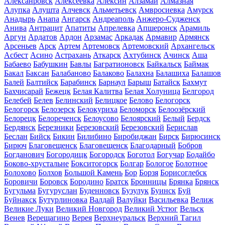
Алексанровск
Алексеевка
Алексин
Алзамай
Алмазная
Алупка
Алушта
Алчевск
Альметьевск
Амвросиевка
Амурск
Анадырь
Анапа
Ангарск
Андреаполь
Анжеро-Судженск
Анива
Антрацит
Апатиты
Апрелевка
Апшеронск
Арамиль
Аргун
Ардатов
Ардон
Арзамас
Аркадак
Армавир
Армянск
Арсеньев
Арск
Артем
Артемовск
Артемовский
Архангельск
Асбест
Асино
Астрахань
Аткарск
Ахтубинск
Ачинск
Аша
Бабаево
Бабушкин
Бавлы
Багратионовск
Байкальск
Баймак
Бакал
Баксан
Балабаново
Балаково
Балахна
Балашиха
Балашов
Балей
Балтийск
Барабинск
Барнаул
Барыш
Батайск
Бахмут
Бахчисарай
Бежецк
Белая Калитва
Белая Холуница
Белгород
Белебей
Белев
Белинский
Белицкое
Белово
Белогорск
Белогорск
Белозерск
Белокуриха
Беломорск
Белоозёрский
Белорецк
Белореченск
Белоусово
Белоярский
Белый
Бердск
Бердянск
Березники
Березовский
Березовский
Берислав
Беслан
Бийск
Бикин
Билибино
Биробиджан
Бирск
Бирюсинск
Бирюч
Благовещенск
Благовещенск
Благодарный
Бобров
Богданович
Богородицк
Богородск
Боготол
Богучар
Бодайбо
Боково-хрустальне
Бокситогорск
Болгар
Бологое
Болотное
Болохово
Болхов
Большой Камень
Бор
Борзя
Борисоглебск
Боровичи
Боровск
Бородино
Братск
Бронницы
Брянка
Брянск
Бугульма
Бугуруслан
Буденновск
Бузулук
Буинск
Буй
Буйнакск
Бутурлиновка
Валдай
Валуйки
Васильевка
Велиж
Великие Луки
Великий Новгород
Великий Устюг
Вельск
Венев
Верещагино
Верея
Верхнеуральск
Верхний Тагил