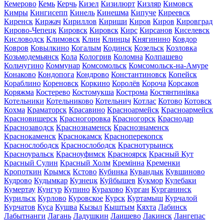
Кемерово
Кемь
Керчь
Кизел
Кизилюрт
Кизляр
Кимовск
Кимры
Кингисепп
Кинель
Кинешма
Кипуче
Киреевск
Киренск
Киржач
Кириллов
Кириши
Киров
Киров
Кировград
Кирово-Чепецк
Кировск
Кировск
Кирс
Кирсанов
Киселевск
Кисловодск
Климовск
Клин
Клинцы
Княгинино
Ковдор
Ковров
Ковылкино
Когалым
Кодинск
Козельск
Козловка
Козьмодемьянск
Кола
Кологрив
Коломна
Колпашево
Кольчугино
Коммунар
Комсомольск
Комсомольск-на-Амуре
Конаково
Кондопога
Кондрово
Константиновск
Копейск
Кораблино
Кореновск
Коркино
Королёв
Короча
Корсаков
Коряжма
Костерево
Костомукша
Кострома
Костянтинівка
Котельники
Котельниково
Котельнич
Котлас
Котово
Котовск
Кохма
Краматорск
Красавино
Красноармейск
Красноармейск
Красновишерск
Красногоровка
Красногорск
Краснодар
Краснозаводск
Краснознаменск
Краснознаменск
Краснокаменск
Краснокамск
Красноперекопск
Краснослободск
Краснослободск
Краснотурьинск
Красноуральск
Красноуфимск
Красноярск
Красный Кут
Красный Сулин
Красный Холм
Кремінна
Кременки
Кропоткин
Крымск
Кстово
Кубинка
Кувандык
Кувшиново
Кудрово
Кудымкар
Кузнецк
Куйбышев
Кукмор
Кулебаки
Кумертау
Кунгур
Купино
Курахово
Курган
Курганинск
Курильск
Курлово
Куровское
Курск
Куртамыш
Курчалой
Курчатов
Куса
Кушва
Кызыл
Кыштым
Кяхта
Лабинск
Лабытнанги
Лагань
Ладушкин
Лаишево
Лакинск
Лангепас