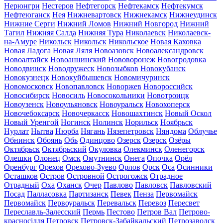
Нерюнгри
Нестеров
Нефтегорск
Нефтекамск
Нефтекумск
Нефтеюганск
Нея
Нижневартовск
Нижнекамск
Нижнеудинск
Нижние Серги
Нижний Ломов
Нижний Новгород
Нижний
Тагил
Нижняя Салда
Нижняя Тура
Николаевск
Николаевск-
на-Амуре
Никольск
Никольск
Никольское
Новая Каховка
Новая Ладога
Новая Ляля
Новоазовск
Новоалександровск
Новоалтайск
Новоаннинский
Нововоронеж
Новогродовка
Новодвинск
Новодружеск
Новозыбков
Новокубанск
Новокузнецк
Новокуйбышевск
Новомичуринск
Новомосковск
Новопавловск
Новоржев
Новороссийск
Новосибирск
Новосиль
Новосокольники
Новотроицк
Новоузенск
Новоульяновск
Новоуральск
Новохоперск
Новочебоксарск
Новочеркасск
Новошахтинск
Новый Оскол
Новый Уренгой
Ногинск
Нолинск
Норильск
Ноябрьск
Нурлат
Нытва
Нюрба
Нягань
Нязепетровск
Няндома
Облучье
Обнинск
Обоянь
Обь
Одинцово
Озерск
Озерск
Озёры
Октябрьск
Октябрьский
Окуловка
Олекминск
Оленегорск
Олешки
Олонец
Омск
Омутнинск
Онега
Опочка
Орёл
Оренбург
Орехов
Орехово-Зуево
Орлов
Орск
Оса
Осинники
Осташков
Остров
Островной
Острогожск
Отрадное
Отрадный
Оха
Оханск
Очер
Павлово
Павловск
Павловский
Посад
Палласовка
Партизанск
Певек
Пенза
Первомайск
Первомайск
Первоуральск
Перевальск
Перевоз
Пересвет
Переславль-Залесский
Пермь
Пестово
Петров Вал
Петрово-
красносілля
Петровск
Петровск-Забайкальский
Петрозаводск