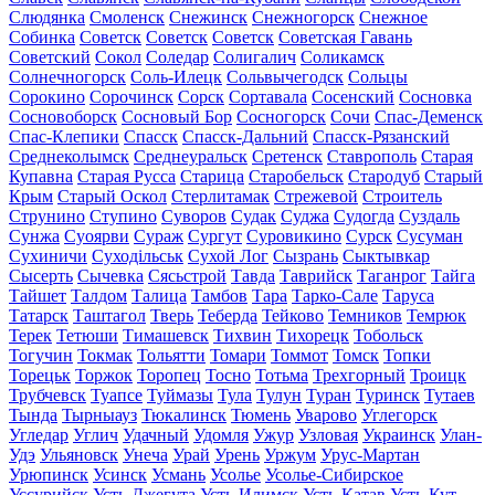
Слюдянка
Смоленск
Снежинск
Снежногорск
Снежное
Собинка
Советск
Советск
Советск
Советская Гавань
Советский
Сокол
Соледар
Солигалич
Соликамск
Солнечногорск
Соль-Илецк
Сольвычегодск
Сольцы
Сорокино
Сорочинск
Сорск
Сортавала
Сосенский
Сосновка
Сосновоборск
Сосновый Бор
Сосногорск
Сочи
Спас-Деменск
Спас-Клепики
Спасск
Спасск-Дальний
Спасск-Рязанский
Среднеколымск
Среднеуральск
Сретенск
Ставрополь
Старая
Купавна
Старая Русса
Старица
Старобельск
Стародуб
Старый
Крым
Старый Оскол
Стерлитамак
Стрежевой
Строитель
Струнино
Ступино
Суворов
Судак
Суджа
Судогда
Суздаль
Сунжа
Суоярви
Сураж
Сургут
Суровикино
Сурск
Сусуман
Сухиничи
Суходільськ
Сухой Лог
Сызрань
Сыктывкар
Сысерть
Сычевка
Сясьстрой
Тавда
Таврийск
Таганрог
Тайга
Тайшет
Талдом
Талица
Тамбов
Тара
Тарко-Сале
Таруса
Татарск
Таштагол
Тверь
Теберда
Тейково
Темников
Темрюк
Терек
Тетюши
Тимашевск
Тихвин
Тихорецк
Тобольск
Тогучин
Токмак
Тольятти
Томари
Томмот
Томск
Топки
Торецьк
Торжок
Торопец
Тосно
Тотьма
Трехгорный
Троицк
Трубчевск
Туапсе
Туймазы
Тула
Тулун
Туран
Туринск
Тутаев
Тында
Тырныауз
Тюкалинск
Тюмень
Уварово
Углегорск
Угледар
Углич
Удачный
Удомля
Ужур
Узловая
Украинск
Улан-
Удэ
Ульяновск
Унеча
Урай
Урень
Уржум
Урус-Мартан
Урюпинск
Усинск
Усмань
Усолье
Усолье-Сибирское
Уссурийск
Усть-Джегута
Усть-Илимск
Усть-Катав
Усть-Кут