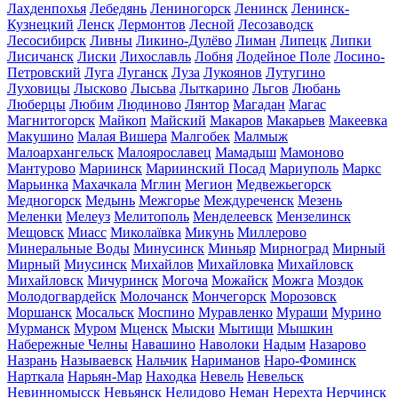
Лахденпохья
Лебедянь
Лениногорск
Ленинск
Ленинск-
Кузнецкий
Ленск
Лермонтов
Лесной
Лесозаводск
Лесосибирск
Ливны
Ликино-Дулёво
Лиман
Липецк
Липки
Лисичанск
Лиски
Лихославль
Лобня
Лодейное Поле
Лосино-
Петровский
Луга
Луганск
Луза
Лукоянов
Лутугино
Луховицы
Лысково
Лысьва
Лыткарино
Льгов
Любань
Люберцы
Любим
Людиново
Лянтор
Магадан
Магас
Магнитогорск
Майкоп
Майский
Макаров
Макарьев
Макеевка
Макушино
Малая Вишера
Малгобек
Малмыж
Малоархангельск
Малоярославец
Мамадыш
Мамоново
Мантурово
Мариинск
Мариинский Посад
Мариуполь
Маркс
Марьинка
Махачкала
Мглин
Мегион
Медвежьегорск
Медногорск
Медынь
Межгорье
Междуреченск
Мезень
Меленки
Мелеуз
Мелитополь
Менделеевск
Мензелинск
Мещовск
Миасс
Миколаївка
Микунь
Миллерово
Минеральные Воды
Минусинск
Миньяр
Мирноград
Мирный
Мирный
Миусинск
Михайлов
Михайловка
Михайловск
Михайловск
Мичуринск
Могоча
Можайск
Можга
Моздок
Молодогвардейск
Молочанск
Мончегорск
Морозовск
Моршанск
Мосальск
Моспино
Муравленко
Мураши
Мурино
Мурманск
Муром
Мценск
Мыски
Мытищи
Мышкин
Набережные Челны
Навашино
Наволоки
Надым
Назарово
Назрань
Называевск
Нальчик
Нариманов
Наро-Фоминск
Нарткала
Нарьян-Мар
Находка
Невель
Невельск
Невинномысск
Невьянск
Нелидово
Неман
Нерехта
Нерчинск