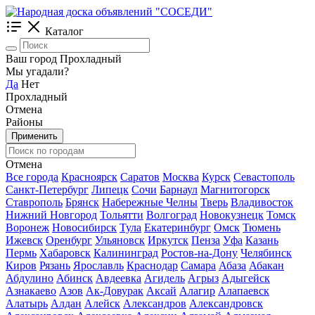
Каталог
Ваш город Прохладный
Мы угадали?
Да
Нет
Прохладный
Отмена
Районы
Применить
Отмена
Все города
Красноярск
Саратов
Москва
Курск
Севастополь
Санкт-Петербург
Липецк
Сочи
Барнаул
Магнитогорск
Ставрополь
Брянск
Набережные Челны
Тверь
Владивосток
Нижний Новгород
Тольятти
Волгоград
Новокузнецк
Томск
Воронеж
Новосибирск
Тула
Екатеринбург
Омск
Тюмень
Ижевск
Оренбург
Ульяновск
Иркутск
Пенза
Уфа
Казань
Пермь
Хабаровск
Калининград
Ростов-на-Дону
Челябинск
Киров
Рязань
Ярославль
Краснодар
Самара
Абаза
Абакан
Абдулино
Абинск
Авдеевка
Агидель
Агрыз
Адыгейск
Азнакаево
Азов
Ак-Довурак
Аксай
Алагир
Алапаевск
Алатырь
Алдан
Алейск
Александров
Александровск