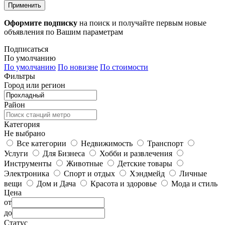
Применить
Оформите подписку
на поиск и получайте первым новые
объявления по Вашим параметрам
Подписаться
По умолчанию
По умолчанию
По новизне
По стоимости
Фильтры
Город или регион
Район
Категория
Не выбрано
Все категории
Недвижимость
Транспорт
Услуги
Для Бизнеса
Хобби и развлечения
Инструменты
Животные
Детские товары
Электроника
Спорт и отдых
Хэндмейд
Личные
вещи
Дом и Дача
Красота и здоровье
Мода и стиль
Цена
от
до
Статус