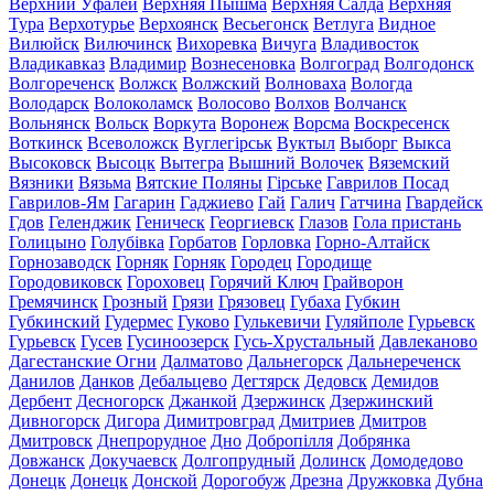
Верхний Уфалей
Верхняя Пышма
Верхняя Салда
Верхняя
Тура
Верхотурье
Верхоянск
Весьегонск
Ветлуга
Видное
Вилюйск
Вилючинск
Вихоревка
Вичуга
Владивосток
Владикавказ
Владимир
Вознесеновка
Волгоград
Волгодонск
Волгореченск
Волжск
Волжский
Волноваха
Вологда
Володарск
Волоколамск
Волосово
Волхов
Волчанск
Вольнянск
Вольск
Воркута
Воронеж
Ворсма
Воскресенск
Воткинск
Всеволожск
Вуглегірськ
Вуктыл
Выборг
Выкса
Высоковск
Высоцк
Вытегра
Вышний Волочек
Вяземский
Вязники
Вязьма
Вятские Поляны
Гірське
Гаврилов Посад
Гаврилов-Ям
Гагарин
Гаджиево
Гай
Галич
Гатчина
Гвардейск
Гдов
Геленджик
Геническ
Георгиевск
Глазов
Гола пристань
Голицыно
Голубівка
Горбатов
Горловка
Горно-Алтайск
Горнозаводск
Горняк
Горняк
Городец
Городище
Городовиковск
Гороховец
Горячий Ключ
Грайворон
Гремячинск
Грозный
Грязи
Грязовец
Губаха
Губкин
Губкинский
Гудермес
Гуково
Гулькевичи
Гуляйполе
Гурьевск
Гурьевск
Гусев
Гусиноозерск
Гусь-Хрустальный
Давлеканово
Дагестанские Огни
Далматово
Дальнегорск
Дальнереченск
Данилов
Данков
Дебальцево
Дегтярск
Дедовск
Демидов
Дербент
Десногорск
Джанкой
Дзержинск
Дзержинский
Дивногорск
Дигора
Димитровград
Дмитриев
Дмитров
Дмитровск
Днепрорудное
Дно
Добропілля
Добрянка
Довжанск
Докучаевск
Долгопрудный
Долинск
Домодедово
Донецк
Донецк
Донской
Дорогобуж
Дрезна
Дружковка
Дубна