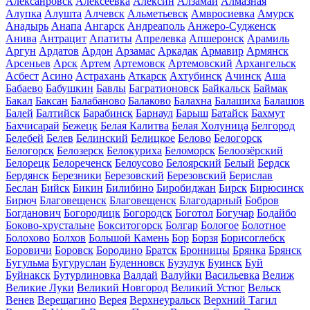
Алексанровск
Алексеевка
Алексин
Алзамай
Алмазная
Алупка
Алушта
Алчевск
Альметьевск
Амвросиевка
Амурск
Анадырь
Анапа
Ангарск
Андреаполь
Анжеро-Судженск
Анива
Антрацит
Апатиты
Апрелевка
Апшеронск
Арамиль
Аргун
Ардатов
Ардон
Арзамас
Аркадак
Армавир
Армянск
Арсеньев
Арск
Артем
Артемовск
Артемовский
Архангельск
Асбест
Асино
Астрахань
Аткарск
Ахтубинск
Ачинск
Аша
Бабаево
Бабушкин
Бавлы
Багратионовск
Байкальск
Баймак
Бакал
Баксан
Балабаново
Балаково
Балахна
Балашиха
Балашов
Балей
Балтийск
Барабинск
Барнаул
Барыш
Батайск
Бахмут
Бахчисарай
Бежецк
Белая Калитва
Белая Холуница
Белгород
Белебей
Белев
Белинский
Белицкое
Белово
Белогорск
Белогорск
Белозерск
Белокуриха
Беломорск
Белоозёрский
Белорецк
Белореченск
Белоусово
Белоярский
Белый
Бердск
Бердянск
Березники
Березовский
Березовский
Берислав
Беслан
Бийск
Бикин
Билибино
Биробиджан
Бирск
Бирюсинск
Бирюч
Благовещенск
Благовещенск
Благодарный
Бобров
Богданович
Богородицк
Богородск
Боготол
Богучар
Бодайбо
Боково-хрустальне
Бокситогорск
Болгар
Бологое
Болотное
Болохово
Болхов
Большой Камень
Бор
Борзя
Борисоглебск
Боровичи
Боровск
Бородино
Братск
Бронницы
Брянка
Брянск
Бугульма
Бугуруслан
Буденновск
Бузулук
Буинск
Буй
Буйнакск
Бутурлиновка
Валдай
Валуйки
Васильевка
Велиж
Великие Луки
Великий Новгород
Великий Устюг
Вельск
Венев
Верещагино
Верея
Верхнеуральск
Верхний Тагил