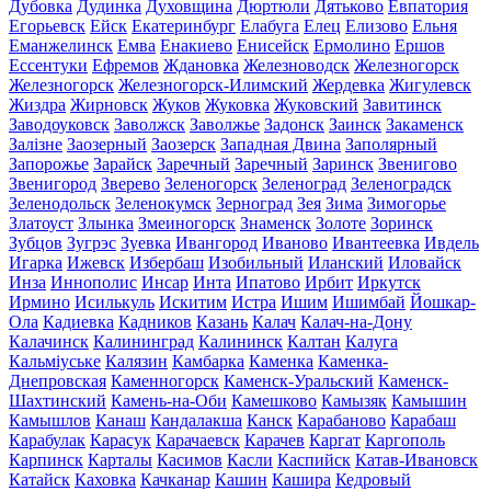
Дубовка
Дудинка
Духовщина
Дюртюли
Дятьково
Евпатория
Егорьевск
Ейск
Екатеринбург
Елабуга
Елец
Елизово
Ельня
Еманжелинск
Емва
Енакиево
Енисейск
Ермолино
Ершов
Ессентуки
Ефремов
Ждановка
Железноводск
Железногорск
Железногорск
Железногорск-Илимский
Жердевка
Жигулевск
Жиздра
Жирновск
Жуков
Жуковка
Жуковский
Завитинск
Заводоуковск
Заволжск
Заволжье
Задонск
Заинск
Закаменск
Залізне
Заозерный
Заозерск
Западная Двина
Заполярный
Запорожье
Зарайск
Заречный
Заречный
Заринск
Звенигово
Звенигород
Зверево
Зеленогорск
Зеленоград
Зеленоградск
Зеленодольск
Зеленокумск
Зерноград
Зея
Зима
Зимогорье
Златоуст
Злынка
Змеиногорск
Знаменск
Золоте
Зоринск
Зубцов
Зугрэс
Зуевка
Ивангород
Иваново
Ивантеевка
Ивдель
Игарка
Ижевск
Избербаш
Изобильный
Иланский
Иловайск
Инза
Иннополис
Инсар
Инта
Ипатово
Ирбит
Иркутск
Ирмино
Исилькуль
Искитим
Истра
Ишим
Ишимбай
Йошкар-
Ола
Кадиевка
Кадников
Казань
Калач
Калач-на-Дону
Калачинск
Калининград
Калининск
Калтан
Калуга
Кальміуське
Калязин
Камбарка
Каменка
Каменка-
Днепровская
Каменногорск
Каменск-Уральский
Каменск-
Шахтинский
Камень-на-Оби
Камешково
Камызяк
Камышин
Камышлов
Канаш
Кандалакша
Канск
Карабаново
Карабаш
Карабулак
Карасук
Карачаевск
Карачев
Каргат
Каргополь
Карпинск
Карталы
Касимов
Касли
Каспийск
Катав-Ивановск
Катайск
Каховка
Качканар
Кашин
Кашира
Кедровый