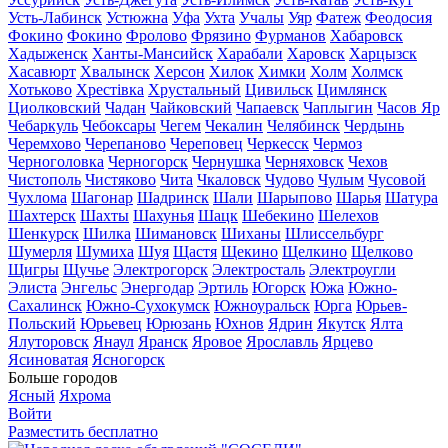
Усть-Лабинск
Устюжна
Уфа
Ухта
Учалы
Уяр
Фатеж
Феодосия
Фокино
Фокино
Фролово
Фрязино
Фурманов
Хабаровск
Хадыженск
Ханты-Мансийск
Харабали
Харовск
Харцызск
Хасавюрт
Хвалынск
Херсон
Хилок
Химки
Холм
Холмск
Хотьково
Хрестівка
Хрустальный
Цивильск
Цимлянск
Циолковский
Чадан
Чайковский
Чапаевск
Чаплыгин
Часов Яр
Чебаркуль
Чебоксары
Чегем
Чекалин
Челябинск
Чердынь
Черемхово
Черепаново
Череповец
Черкесск
Чермоз
Черноголовка
Черногорск
Чернушка
Черняховск
Чехов
Чистополь
Чистяково
Чита
Чкаловск
Чудово
Чулым
Чусовой
Чухлома
Шагонар
Шадринск
Шали
Шарыпово
Шарья
Шатура
Шахтерск
Шахты
Шахунья
Шацк
Шебекино
Шелехов
Шенкурск
Шилка
Шимановск
Шиханы
Шлиссельбург
Шумерля
Шумиха
Шуя
Щастя
Щекино
Щелкино
Щелково
Щигры
Щучье
Электрогорск
Электросталь
Электроугли
Элиста
Энгельс
Энергодар
Эртиль
Югорск
Южа
Южно-
Сахалинск
Южно-Сухокумск
Южноуральск
Юрга
Юрьев-
Польский
Юрьевец
Юрюзань
Юхнов
Ядрин
Якутск
Ялта
Ялуторовск
Янаул
Яранск
Яровое
Ярославль
Ярцево
Ясиноватая
Ясногорск
Больше городов
Ясный
Яхрома
Войти
Разместить бесплатно