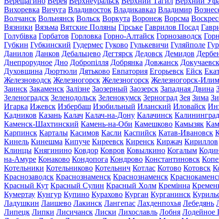
Верещагино
Верея
Верхнеуральск
Верхний Тагил
Верхний Уф
Вихоревка
Вичуга
Владивосток
Владикавказ
Владимир
Вознес
Волчанск
Вольнянск
Вольск
Воркута
Воронеж
Ворсма
Воскрес
Вязники
Вязьма
Вятские Поляны
Гірське
Гаврилов Посад
Гавр
Голубівка
Горбатов
Горловка
Горно-Алтайск
Горнозаводск
Гор
Губкин
Губкинский
Гудермес
Гуково
Гулькевичи
Гуляйполе
Гур
Данилов
Данков
Дебальцево
Дегтярск
Дедовск
Демидов
Дербе
Днепрорудное
Дно
Добропілля
Добрянка
Довжанск
Докучаевс
Духовщина
Дюртюли
Дятьково
Евпатория
Егорьевск
Ейск
Ека
Железноводск
Железногорск
Железногорск
Железногорск-Или
Заинск
Закаменск
Залізне
Заозерный
Заозерск
Западная Двина
Зеленоградск
Зеленодольск
Зеленокумск
Зерноград
Зея
Зима
Зи
Игарка
Ижевск
Избербаш
Изобильный
Иланский
Иловайск
Ин
Кадников
Казань
Калач
Калач-на-Дону
Калачинск
Калинингра
Каменск-Шахтинский
Камень-на-Оби
Камешково
Камызяк
Ка
Карпинск
Карталы
Касимов
Касли
Каспийск
Катав-Ивановск
К
Кинель
Кинешма
Кипуче
Киреевск
Киренск
Киржач
Кириллов
Клинцы
Княгинино
Ковдор
Ковров
Ковылкино
Когалым
Коди
на-Амуре
Конаково
Кондопога
Кондрово
Константиновск
Копе
Котельники
Котельниково
Котельнич
Котлас
Котово
Котовск
К
Краснозаводск
Краснознаменск
Краснознаменск
Краснокаменс
Красный Кут
Красный Сулин
Красный Холм
Кремінна
Кремен
Кумертау
Кунгур
Купино
Курахово
Курган
Курганинск
Куриль
Ладушкин
Лаишево
Лакинск
Лангепас
Лахденпохья
Лебедянь
Липецк
Липки
Лисичанск
Лиски
Лихославль
Лобня
Лодейное 