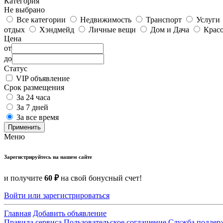
Категория
Не выбрано
Все категории
Недвижимость
Транспорт
Услуги
отдых
Хэндмейд
Личные вещи
Дом и Дача
Красо
Цена
от
до
Статус
VIP объявление
Срок размещения
За 24 часа
За 7 дней
За все время
Применить
Меню
Зарегистрируйтесь на нашем сайте
и получите
60 ₽
на свой бонусный счет!
Войти или зарегистрироваться
Главная
Добавить объявление
Правила сервиса
Пользовательское соглашение
Служба поддер