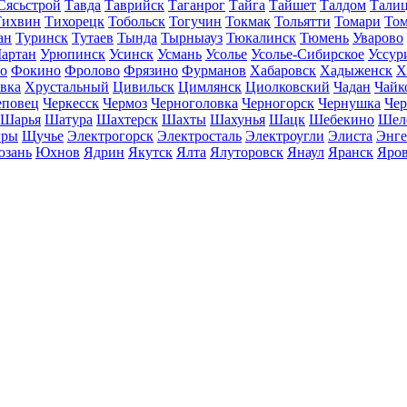
Сясьстрой
Тавда
Таврийск
Таганрог
Тайга
Тайшет
Талдом
Тали
Тихвин
Тихорецк
Тобольск
Тогучин
Токмак
Тольятти
Томари
То
ан
Туринск
Тутаев
Тында
Тырныауз
Тюкалинск
Тюмень
Уварово
артан
Урюпинск
Усинск
Усмань
Усолье
Усолье-Сибирское
Уссур
о
Фокино
Фролово
Фрязино
Фурманов
Хабаровск
Хадыженск
Х
івка
Хрустальный
Цивильск
Цимлянск
Циолковский
Чадан
Чайк
еповец
Черкесск
Чермоз
Черноголовка
Черногорск
Чернушка
Чер
Шарья
Шатура
Шахтерск
Шахты
Шахунья
Шацк
Шебекино
Шел
ры
Щучье
Электрогорск
Электросталь
Электроугли
Элиста
Энге
зань
Юхнов
Ядрин
Якутск
Ялта
Ялуторовск
Янаул
Яранск
Яро