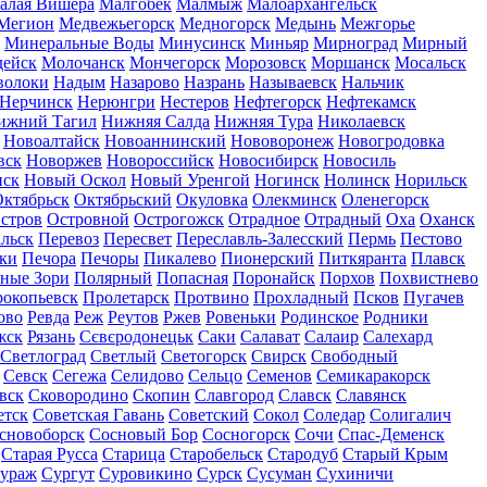
алая Вишера
Малгобек
Малмыж
Малоархангельск
Мегион
Медвежьегорск
Медногорск
Медынь
Межгорье
Минеральные Воды
Минусинск
Миньяр
Мирноград
Мирный
дейск
Молочанск
Мончегорск
Морозовск
Моршанск
Мосальск
волоки
Надым
Назарово
Назрань
Называевск
Нальчик
Нерчинск
Нерюнгри
Нестеров
Нефтегорск
Нефтекамск
ижний Тагил
Нижняя Салда
Нижняя Тура
Николаевск
Новоалтайск
Новоаннинский
Нововоронеж
Новогродовка
вск
Новоржев
Новороссийск
Новосибирск
Новосиль
нск
Новый Оскол
Новый Уренгой
Ногинск
Нолинск
Норильск
ктябрьск
Октябрьский
Окуловка
Олекминск
Оленегорск
стров
Островной
Острогожск
Отрадное
Отрадный
Оха
Оханск
льск
Перевоз
Пересвет
Переславль-Залесский
Пермь
Пестово
ки
Печора
Печоры
Пикалево
Пионерский
Питкяранта
Плавск
ные Зори
Полярный
Попасная
Поронайск
Порхов
Похвистнево
окопьевск
Пролетарск
Протвино
Прохладный
Псков
Пугачев
ово
Ревда
Реж
Реутов
Ржев
Ровеньки
Родинское
Родники
жск
Рязань
Сєвєродонецьк
Саки
Салават
Салаир
Салехард
Светлоград
Светлый
Светогорск
Свирск
Свободный
Севск
Сегежа
Селидово
Сельцо
Семенов
Семикаракорск
вск
Сковородино
Скопин
Славгород
Славск
Славянск
етск
Советская Гавань
Советский
Сокол
Соледар
Солигалич
сновоборск
Сосновый Бор
Сосногорск
Сочи
Спас-Деменск
Старая Русса
Старица
Старобельск
Стародуб
Старый Крым
ураж
Сургут
Суровикино
Сурск
Сусуман
Сухиничи