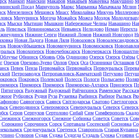
рск
Майкоп
Майский
Макаров
Макарьев
Макеевка
Макушино
М
риинский Посад
Мариуполь
Маркс
Марьинка
Махачкала
Мглин
вск
Мензелинск
Мещовск
Миасс
Миколаївка
Микунь
Миллерово
ловск
Мичуринск
Могоча
Можайск
Можга
Моздок
Молодогвар
нск
Мыски
Мытищи
Мышкин
Набережные Челны
Навашино
На
ль
Невельск
Невинномысск
Невьянск
Нелидово
Неман
Нерехта
жнеудинск
Нижние Серги
Нижний Ломов
Нижний Новгород
Н
аховка
Новая Ладога
Новая Ляля
Новоазовск
Новоалександровск
ецк
Новокуйбышевск
Новомичуринск
Новомосковск
Новопавло
уральск
Новохоперск
Новочебоксарск
Новочеркасск
Новошахти
Облучье
Обнинск
Обоянь
Обь
Одинцово
Озерск
Озерск
Озёры
О
г
Орехов
Орехово-Зуево
Орлов
Орск
Оса
Осинники
Осташков
О
анск
Певек
Пенза
Первомайск
Первомайск
Первоуральск
Перева
ьский
Петрозаводск
Петропавловск-Камчатский
Петухово
Петуш
окровск
Покровск
Полевской
Полесск
Пологи
Полысаево
Поляр
риморск
Приморск
Приморск
Приморско-Ахтарск
Приозерск
Пр
Пятигорск
Радужный
Радужный
Райчихинск
Раменское
Рассказ
ежное
Рубцовск
Рудня
Руза
Рузаевка
Рыбинск
Рыбное
Рыльск
Ря
афоново
Саяногорск
Саянск
Світлодарськ
Сватово
Светлогорск
льск
Северодвинск
Североморск
Североуральск
Северск
Северск
обск
Серов
Серпухов
Сертолово
Сибай
Сим
Симферополь
Скадо
Снежинск
Снежногорск
Снежное
Собинка
Советск
Советск
Сов
ы
Сорокино
Сорочинск
Сорск
Сортавала
Сосенский
Сосновка
Со
неколымск
Среднеуральск
Сретенск
Ставрополь
Старая Купавна
тупино
Суворов
Судак
Суджа
Судогда
Суздаль
Сунжа
Суоярви
С