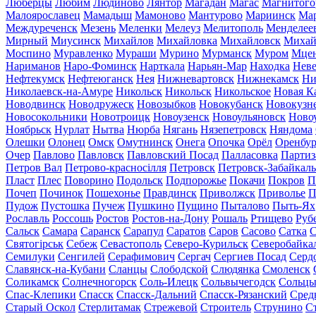
Люберцы
Любим
Людиново
Лянтор
Магадан
Магас
Магнитого
Малоярославец
Мамадыш
Мамоново
Мантурово
Мариинск
Ма
Междуреченск
Мезень
Меленки
Мелеуз
Мелитополь
Менделее
Мирный
Миусинск
Михайлов
Михайловка
Михайловск
Михай
Моспино
Муравленко
Мураши
Мурино
Мурманск
Муром
Мце
Нариманов
Наро-Фоминск
Нарткала
Нарьян-Мар
Находка
Неве
Нефтекумск
Нефтеюганск
Нея
Нижневартовск
Нижнекамск
Ни
Николаевск-на-Амуре
Никольск
Никольск
Никольское
Новая К
Новодвинск
Новодружеск
Новозыбков
Новокубанск
Новокузн
Новосокольники
Новотроицк
Новоузенск
Новоульяновск
Ново
Ноябрьск
Нурлат
Нытва
Нюрба
Нягань
Нязепетровск
Няндома
Олешки
Олонец
Омск
Омутнинск
Онега
Опочка
Орёл
Оренбур
Очер
Павлово
Павловск
Павловский Посад
Палласовка
Партиз
Петров Вал
Петрово-красносілля
Петровск
Петровск-Забайкал
Пласт
Плес
Поворино
Подольск
Подпорожье
Покачи
Покров
П
Почеп
Починок
Пошехонье
Правдинск
Приволжск
Приволье
П
Пудож
Пустошка
Пучеж
Пушкино
Пущино
Пыталово
Пыть-Ях
Рославль
Россошь
Ростов
Ростов-на-Дону
Рошаль
Ртищево
Руб
Сальск
Самара
Саранск
Сарапул
Саратов
Саров
Сасово
Сатка
С
Святогірськ
Себеж
Севастополь
Северо-Курильск
Северобайка
Семилуки
Сенгилей
Серафимович
Сергач
Сергиев Посад
Серд
Славянск-на-Кубани
Сланцы
Слободской
Слюдянка
Смоленск
Соликамск
Солнечногорск
Соль-Илецк
Сольвычегодск
Сольц
Спас-Клепики
Спасск
Спасск-Дальний
Спасск-Рязанский
Сред
Старый Оскол
Стерлитамак
Стрежевой
Строитель
Струнино
С