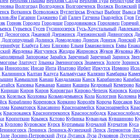
алей
Верхняя Пышма
Верхняя Салда
Верхняя Тура
Верхотурье
В
еновка
Волгоград
Волгодонск
Волгореченск
Волжск
Волжский
енск
Воткинск
Всеволожск
Вуглегірськ
Вуктыл
Выборг
Выкса
В
илов-Ям
Гагарин
Гаджиево
Гай
Галич
Гатчина
Гвардейск
Гдов
Г
няк
Горняк
Городец
Городище
Городовиковск
Гороховец
Горячий
ьевск
Гурьевск
Гусев
Гусиноозерск
Гусь-Хрустальный
Давлекан
нт
Десногорск
Джанкой
Дзержинск
Дзержинский
Дивногорск
Ди
к
Долгопрудный
Долинск
Домодедово
Донецк
Донецк
Донской
Д
теринбург
Елабуга
Елец
Елизово
Ельня
Еманжелинск
Емва
Енак
мский
Жердевка
Жигулевск
Жиздра
Жирновск
Жуков
Жуковка
Жу
Заполярный
Запорожье
Зарайск
Заречный
Заречный
Заринск
Зве
могорье
Златоуст
Злынка
Змеиногорск
Знаменск
Золоте
Зоринск
за
Иннополис
Инсар
Инта
Ипатово
Ирбит
Иркутск
Ирмино
Иси
д
Калининск
Калтан
Калуга
Кальміуське
Калязин
Камбарка
Каме
мышин
Камышлов
Канаш
Кандалакша
Канск
Карабаново
Караба
атайск
Каховка
Качканар
Кашин
Кашира
Кедровый
Кемерово
К
Кириши
Киров
Киров
Кировград
Кирово-Чепецк
Кировск
Киро
нск
Козельск
Козловка
Козьмодемьянск
Кола
Кологрив
Коломна
йск
Кораблино
Кореновск
Коркино
Королёв
Короча
Корсаков
Ко
охма
Краматорск
Красавино
Красноармейск
Красноармейск
Кра
к
Краснокамск
Красноперекопск
Краснослободск
Краснослободс
ки
Кропоткин
Крымск
Кстово
Кубинка
Кувандык
Кувшиново
Ку
ск
Курлово
Куровское
Курск
Куртамыш
Курчалой
Курчатов
Куса
Лениногорск
Ленинск
Ленинск-Кузнецкий
Ленск
Лермонтов
Ле
Поле
Лосино-Петровский
Луга
Луганск
Луза
Лукоянов
Лутугин