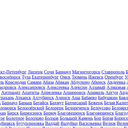
кт-Петербург
Липецк
Сочи
Барнаул
Магнитогорск
Ставрополь
Б
восибирск
Тула
Екатеринбург
Омск
Тюмень
Ижевск
Оренбург
У
ль
Краснодар
Самара
Абаза
Абакан
Абдулино
Абинск
Авдеевка
андровск
Алексанровск
Алексеевка
Алексин
Алзамай
Алмазная
Антрацит
Апатиты
Апрелевка
Апшеронск
Арамиль
Аргун
Ард
трахань
Аткарск
Ахтубинск
Ачинск
Аша
Бабаево
Бабушкин
Бав
к
Барнаул
Барыш
Батайск
Бахмут
Бахчисарай
Бежецк
Белая Калит
еломорск
Белоозёрский
Белорецк
Белореченск
Белоусово
Белоярс
жан
Бирск
Бирюсинск
Бирюч
Благовещенск
Благовещенск
Благо
гое
Болотное
Болохово
Болхов
Большой Камень
Бор
Борзя
Борисо
уйнакск
Бутурлиновка
Валдай
Валуйки
Васильевка
Велиж
Вели