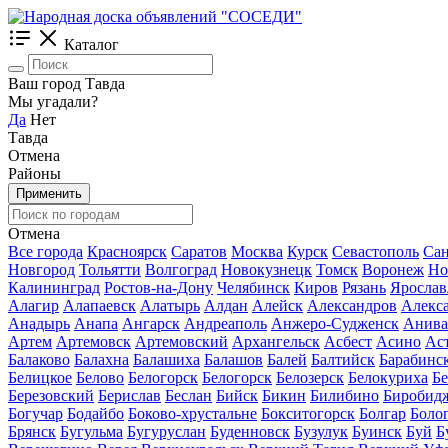
Каталог
Ваш город Тавда
Мы угадали?
Да
Нет
Тавда
Отмена
Районы
Применить
Отмена
Все города
Красноярск
Саратов
Москва
Курск
Севастополь
Сан
Новгород
Тольятти
Волгоград
Новокузнецк
Томск
Воронеж
Но
Калининград
Ростов-на-Дону
Челябинск
Киров
Рязань
Ярослав
Алагир
Алапаевск
Алатырь
Алдан
Алейск
Александров
Алекс
Анадырь
Анапа
Ангарск
Андреаполь
Анжеро-Судженск
Анива
Артем
Артемовск
Артемовский
Архангельск
Асбест
Асино
Ас
Балаково
Балахна
Балашиха
Балашов
Балей
Балтийск
Барабинс
Белицкое
Белово
Белогорск
Белогорск
Белозерск
Белокуриха
Б
Березовский
Берислав
Беслан
Бийск
Бикин
Билибино
Биробид
Богучар
Бодайбо
Боково-хрустальне
Бокситогорск
Болгар
Боло
Брянск
Бугульма
Бугуруслан
Буденновск
Бузулук
Буинск
Буй
Б