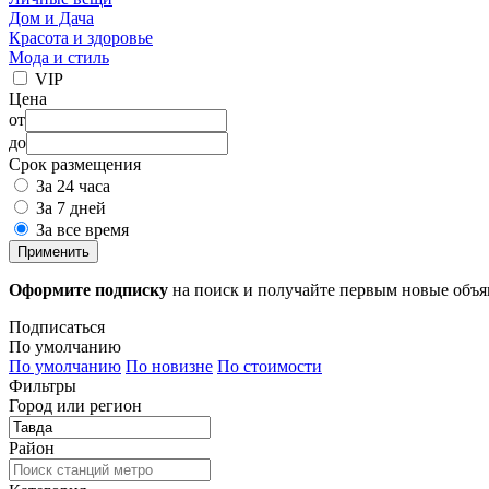
Дом и Дача
Красота и здоровье
Мода и стиль
VIP
Цена
от
до
Срок размещения
За 24 часа
За 7 дней
За все время
Применить
Оформите подписку
на поиск и получайте первым новые объ
Подписаться
По умолчанию
По умолчанию
По новизне
По стоимости
Фильтры
Город или регион
Район