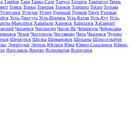
ца
Тамбов
Тара
Тарко-Сале
Таруса
Татарск
Таштагол
Тверь
ммот
Томск
Топки
Торецьк
Торжок
Торопец
Тосно
Тотьма
Углегорск
Угледар
Углич
Удачный
Удомля
Ужур
Узловая
ийск
Усть-Джегута
Усть-Илимск
Усть-Катав
Усть-Кут
Усть-
анты-Мансийск
Харабали
Харовск
Харцызск
Хасавюрт
овский
Чапаевск
Чаплыгин
Часов Яр
Чебаркуль
Чебоксары
няховск
Чехов
Чистополь
Чистяково
Чита
Чкаловск
Чудово
ехов
Шенкурск
Шилка
Шимановск
Шиханы
Шлиссельбург
льс
Энергодар
Эртиль
Югорск
Южа
Южно-Сахалинск
Южно-
вое
Ярославль
Ярцево
Ясиноватая
Ясногорск