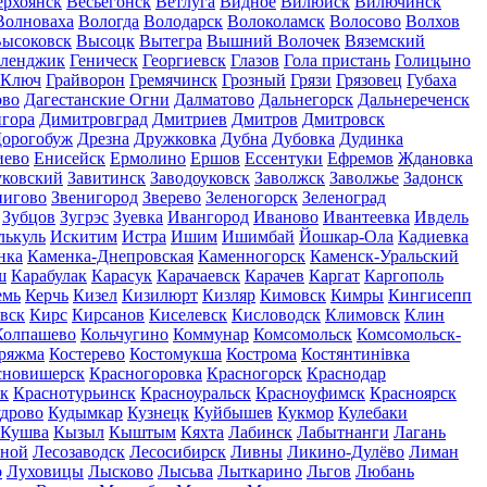
ерхоянск
Весьегонск
Ветлуга
Видное
Вилюйск
Вилючинск
Волноваха
Вологда
Володарск
Волоколамск
Волосово
Волхов
ысоковск
Высоцк
Вытегра
Вышний Волочек
Вяземский
еленджик
Геническ
Георгиевск
Глазов
Гола пристань
Голицыно
 Ключ
Грайворон
Гремячинск
Грозный
Грязи
Грязовец
Губаха
ово
Дагестанские Огни
Далматово
Дальнегорск
Дальнереченск
гора
Димитровград
Дмитриев
Дмитров
Дмитровск
орогобуж
Дрезна
Дружковка
Дубна
Дубовка
Дудинка
иево
Енисейск
Ермолино
Ершов
Ессентуки
Ефремов
Ждановка
ковский
Завитинск
Заводоуковск
Заволжск
Заволжье
Задонск
нигово
Звенигород
Зверево
Зеленогорск
Зеленоград
Зубцов
Зугрэс
Зуевка
Ивангород
Иваново
Ивантеевка
Ивдель
лькуль
Искитим
Истра
Ишим
Ишимбай
Йошкар-Ола
Кадиевка
нка
Каменка-Днепровская
Каменногорск
Каменск-Уральский
ш
Карабулак
Карасук
Карачаевск
Карачев
Каргат
Каргополь
емь
Керчь
Кизел
Кизилюрт
Кизляр
Кимовск
Кимры
Кингисепп
вск
Кирс
Кирсанов
Киселевск
Кисловодск
Климовск
Клин
Колпашево
Кольчугино
Коммунар
Комсомольск
Комсомольск-
ряжма
Костерево
Костомукша
Кострома
Костянтинівка
сновишерск
Красногоровка
Красногорск
Краснодар
к
Краснотурьинск
Красноуральск
Красноуфимск
Красноярск
дрово
Кудымкар
Кузнецк
Куйбышев
Кукмор
Кулебаки
Кушва
Кызыл
Кыштым
Кяхта
Лабинск
Лабытнанги
Лагань
сной
Лесозаводск
Лесосибирск
Ливны
Ликино-Дулёво
Лиман
о
Луховицы
Лысково
Лысьва
Лыткарино
Льгов
Любань