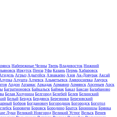
рянск
Набережные Челны
Тверь
Владивосток
Нижний
льяновск
Иркутск
Пенза
Уфа
Казань
Пермь
Хабаровск
Агидель
Агрыз
Адыгейск
Азнакаево
Азов
Ак-Довурак
Аксай
Алупка
Алушта
Алчевск
Альметьевск
Амвросиевка
Амурск
атов
Ардон
Арзамас
Аркадак
Армавир
Армянск
Арсеньев
Арск
лы
Багратионовск
Байкальск
Баймак
Бакал
Баксан
Балабаново
ва
Белая Холуница
Белгород
Белебей
Белев
Белинский
кий
Белый
Бердск
Бердянск
Березники
Березовский
дарный
Бобров
Богданович
Богородицк
Богородск
Боготол
глебск
Боровичи
Боровск
Бородино
Братск
Бронницы
Брянка
кие Луки
Великий Новгород
Великий Устюг
Вельск
Венев