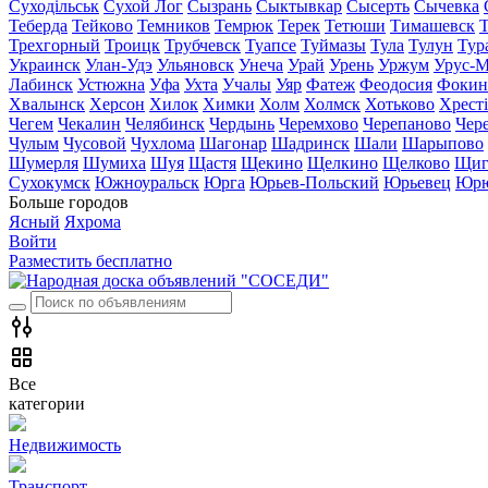
Суходільськ
Сухой Лог
Сызрань
Сыктывкар
Сысерть
Сычевка
Теберда
Тейково
Темников
Темрюк
Терек
Тетюши
Тимашевск
Трехгорный
Троицк
Трубчевск
Туапсе
Туймазы
Тула
Тулун
Тур
Украинск
Улан-Удэ
Ульяновск
Унеча
Урай
Урень
Уржум
Урус-М
Лабинск
Устюжна
Уфа
Ухта
Учалы
Уяр
Фатеж
Феодосия
Фокин
Хвалынск
Херсон
Хилок
Химки
Холм
Холмск
Хотьково
Хрест
Чегем
Чекалин
Челябинск
Чердынь
Черемхово
Черепаново
Чер
Чулым
Чусовой
Чухлома
Шагонар
Шадринск
Шали
Шарыпово
Шумерля
Шумиха
Шуя
Щастя
Щекино
Щелкино
Щелково
Щиг
Сухокумск
Южноуральск
Юрга
Юрьев-Польский
Юрьевец
Юрю
Больше городов
Ясный
Яхрома
Войти
Разместить бесплатно
Все
категории
Недвижимость
Транспорт