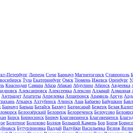
кт-Петербург
Липецк
Сочи
Барнаул
Магнитогорск
Ставрополь
Б
восибирск
Тула
Екатеринбург
Омск
Тюмень
Ижевск
Оренбург
У
ль
Краснодар
Самара
Абаза
Абакан
Абдулино
Абинск
Авдеевка
андровск
Алексанровск
Алексеевка
Алексин
Алзамай
Алмазная
Антрацит
Апатиты
Апрелевка
Апшеронск
Арамиль
Аргун
Ард
трахань
Аткарск
Ахтубинск
Ачинск
Аша
Бабаево
Бабушкин
Бав
к
Барнаул
Барыш
Батайск
Бахмут
Бахчисарай
Бежецк
Белая Калит
еломорск
Белоозёрский
Белорецк
Белореченск
Белоусово
Белоярс
жан
Бирск
Бирюсинск
Бирюч
Благовещенск
Благовещенск
Благо
гое
Болотное
Болохово
Болхов
Большой Камень
Бор
Борзя
Борисо
уйнакск
Бутурлиновка
Валдай
Валуйки
Васильевка
Велиж
Вели