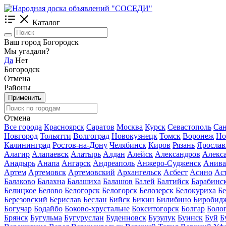
Каталог
Ваш город Богородск
Мы угадали?
Да
Нет
Богородск
Отмена
Районы
Применить
Отмена
Все города
Красноярск
Саратов
Москва
Курск
Севастополь
Сан
Новгород
Тольятти
Волгоград
Новокузнецк
Томск
Воронеж
Но
Калининград
Ростов-на-Дону
Челябинск
Киров
Рязань
Ярослав
Алагир
Алапаевск
Алатырь
Алдан
Алейск
Александров
Алекс
Анадырь
Анапа
Ангарск
Андреаполь
Анжеро-Судженск
Анива
Артем
Артемовск
Артемовский
Архангельск
Асбест
Асино
Ас
Балаково
Балахна
Балашиха
Балашов
Балей
Балтийск
Барабинс
Белицкое
Белово
Белогорск
Белогорск
Белозерск
Белокуриха
Б
Березовский
Берислав
Беслан
Бийск
Бикин
Билибино
Биробид
Богучар
Бодайбо
Боково-хрустальне
Бокситогорск
Болгар
Боло
Брянск
Бугульма
Бугуруслан
Буденновск
Бузулук
Буинск
Буй
Б