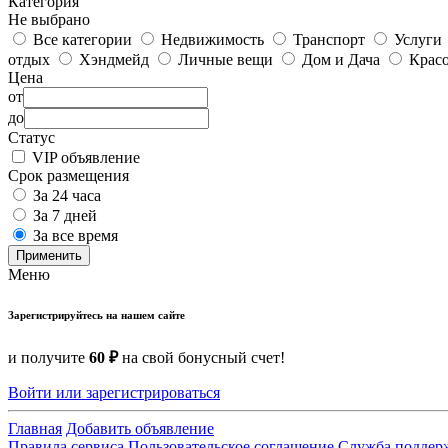
Категория
Не выбрано
Все категории
Недвижимость
Транспорт
Услуги
отдых
Хэндмейд
Личные вещи
Дом и Дача
Красо
Цена
от
до
Статус
VIP объявление
Срок размещения
За 24 часа
За 7 дней
За все время
Применить
Меню
Зарегистрируйтесь на нашем сайте
и получите
60 ₽
на свой бонусный счет!
Войти или зарегистрироваться
Главная
Добавить объявление
Правила сервиса
Пользовательское соглашение
Служба поддер