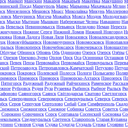
рск
Майкоп
Майский
Макаров
Макарьев
Макеевка
Макушино
М
риинский Посад
Мариуполь
Маркс
Марьинка
Махачкала
Мглин
вск
Мензелинск
Мещовск
Миасс
Миколаївка
Микунь
Миллерово
ловск
Мичуринск
Могоча
Можайск
Можга
Моздок
Молодогвар
нск
Мыски
Мытищи
Мышкин
Набережные Челны
Навашино
На
ль
Невельск
Невинномысск
Невьянск
Нелидово
Неман
Нерехта
жнеудинск
Нижние Серги
Нижний Ломов
Нижний Новгород
Н
аховка
Новая Ладога
Новая Ляля
Новоазовск
Новоалександровск
ецк
Новокуйбышевск
Новомичуринск
Новомосковск
Новопавло
уральск
Новохоперск
Новочебоксарск
Новочеркасск
Новошахти
Облучье
Обнинск
Обоянь
Обь
Одинцово
Озерск
Озерск
Озёры
О
г
Орехов
Орехово-Зуево
Орлов
Орск
Оса
Осинники
Осташков
О
анск
Певек
Пенза
Первомайск
Первомайск
Первоуральск
Перева
ьский
Петрозаводск
Петропавловск-Камчатский
Петухово
Петуш
окровск
Покровск
Полевской
Полесск
Пологи
Полысаево
Поляр
риморск
Приморск
Приморск
Приморско-Ахтарск
Приозерск
Пр
Пятигорск
Радужный
Радужный
Райчихинск
Раменское
Рассказ
ежное
Рубцовск
Рудня
Руза
Рузаевка
Рыбинск
Рыбное
Рыльск
Ря
афоново
Саяногорск
Саянск
Світлодарськ
Сватово
Светлогорск
льск
Северодвинск
Североморск
Североуральск
Северск
Северск
обск
Серов
Серпухов
Сертолово
Сибай
Сим
Симферополь
Скадо
Снежинск
Снежногорск
Снежное
Собинка
Советск
Советск
Сов
ы
Сорокино
Сорочинск
Сорск
Сортавала
Сосенский
Сосновка
Со
неколымск
Среднеуральск
Сретенск
Ставрополь
Старая Купавна
тупино
Суворов
Судак
Суджа
Судогда
Суздаль
Сунжа
Суоярви
С