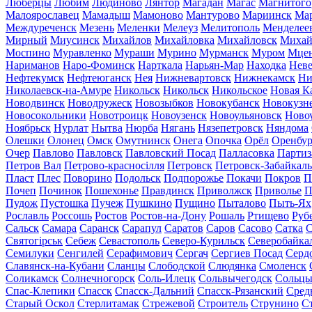
Люберцы
Любим
Людиново
Лянтор
Магадан
Магас
Магнитого
Малоярославец
Мамадыш
Мамоново
Мантурово
Мариинск
Ма
Междуреченск
Мезень
Меленки
Мелеуз
Мелитополь
Менделее
Мирный
Миусинск
Михайлов
Михайловка
Михайловск
Михай
Моспино
Муравленко
Мураши
Мурино
Мурманск
Муром
Мце
Нариманов
Наро-Фоминск
Нарткала
Нарьян-Мар
Находка
Неве
Нефтекумск
Нефтеюганск
Нея
Нижневартовск
Нижнекамск
Ни
Николаевск-на-Амуре
Никольск
Никольск
Никольское
Новая К
Новодвинск
Новодружеск
Новозыбков
Новокубанск
Новокузн
Новосокольники
Новотроицк
Новоузенск
Новоульяновск
Ново
Ноябрьск
Нурлат
Нытва
Нюрба
Нягань
Нязепетровск
Няндома
Олешки
Олонец
Омск
Омутнинск
Онега
Опочка
Орёл
Оренбур
Очер
Павлово
Павловск
Павловский Посад
Палласовка
Партиз
Петров Вал
Петрово-красносілля
Петровск
Петровск-Забайкал
Пласт
Плес
Поворино
Подольск
Подпорожье
Покачи
Покров
П
Почеп
Починок
Пошехонье
Правдинск
Приволжск
Приволье
П
Пудож
Пустошка
Пучеж
Пушкино
Пущино
Пыталово
Пыть-Ях
Рославль
Россошь
Ростов
Ростов-на-Дону
Рошаль
Ртищево
Руб
Сальск
Самара
Саранск
Сарапул
Саратов
Саров
Сасово
Сатка
С
Святогірськ
Себеж
Севастополь
Северо-Курильск
Северобайка
Семилуки
Сенгилей
Серафимович
Сергач
Сергиев Посад
Серд
Славянск-на-Кубани
Сланцы
Слободской
Слюдянка
Смоленск
Соликамск
Солнечногорск
Соль-Илецк
Сольвычегодск
Сольц
Спас-Клепики
Спасск
Спасск-Дальний
Спасск-Рязанский
Сред
Старый Оскол
Стерлитамак
Стрежевой
Строитель
Струнино
С