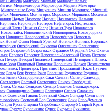
алая Вишера
Малгобек
Малмыж
Малоархангельск
Мегион
Медвежьегорск
Медногорск
Медынь
Межгорье
Минеральные Воды
Минусинск
Миньяр
Мирноград
Мирный
дейск
Молочанск
Мончегорск
Морозовск
Моршанск
Мосальск
волоки
Надым
Назарово
Назрань
Называевск
Нальчик
Нерчинск
Нерюнгри
Нестеров
Нефтегорск
Нефтекамск
ижний Тагил
Нижняя Салда
Нижняя Тура
Николаевск
Новоалтайск
Новоаннинский
Нововоронеж
Новогродовка
вск
Новоржев
Новороссийск
Новосибирск
Новосиль
нск
Новый Оскол
Новый Уренгой
Ногинск
Нолинск
Норильск
ктябрьск
Октябрьский
Окуловка
Олекминск
Оленегорск
стров
Островной
Острогожск
Отрадное
Отрадный
Оха
Оханск
льск
Перевоз
Пересвет
Переславль-Залесский
Пермь
Пестово
ки
Печора
Печоры
Пикалево
Пионерский
Питкяранта
Плавск
ные Зори
Полярный
Попасная
Поронайск
Порхов
Похвистнево
окопьевск
Пролетарск
Протвино
Прохладный
Псков
Пугачев
ово
Ревда
Реж
Реутов
Ржев
Ровеньки
Родинское
Родники
жск
Рязань
Сєвєродонецьк
Саки
Салават
Салаир
Салехард
Светлоград
Светлый
Светогорск
Свирск
Свободный
Севск
Сегежа
Селидово
Сельцо
Семенов
Семикаракорск
вск
Сковородино
Скопин
Славгород
Славск
Славянск
етск
Советская Гавань
Советский
Сокол
Соледар
Солигалич
сновоборск
Сосновый Бор
Сосногорск
Сочи
Спас-Деменск
Старая Русса
Старица
Старобельск
Стародуб
Старый Крым
ураж
Сургут
Суровикино
Сурск
Сусуман
Сухиничи