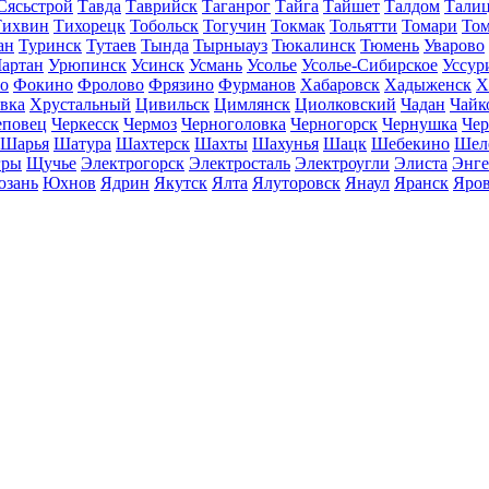
Сясьстрой
Тавда
Таврийск
Таганрог
Тайга
Тайшет
Талдом
Тали
Тихвин
Тихорецк
Тобольск
Тогучин
Токмак
Тольятти
Томари
То
ан
Туринск
Тутаев
Тында
Тырныауз
Тюкалинск
Тюмень
Уварово
артан
Урюпинск
Усинск
Усмань
Усолье
Усолье-Сибирское
Уссур
о
Фокино
Фролово
Фрязино
Фурманов
Хабаровск
Хадыженск
Х
івка
Хрустальный
Цивильск
Цимлянск
Циолковский
Чадан
Чайк
еповец
Черкесск
Чермоз
Черноголовка
Черногорск
Чернушка
Чер
Шарья
Шатура
Шахтерск
Шахты
Шахунья
Шацк
Шебекино
Шел
ры
Щучье
Электрогорск
Электросталь
Электроугли
Элиста
Энге
зань
Юхнов
Ядрин
Якутск
Ялта
Ялуторовск
Янаул
Яранск
Яро