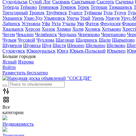
Суходільськ
Сухой Лог
Сызрань
Сыктывкар
Сысерть
Сычевка
Теберда
Тейково
Темников
Темрюк
Терек
Тетюши
Тимашевск
Трехгорный
Троицк
Трубчевск
Туапсе
Туймазы
Тула
Тулун
Тур
Украинск
Улан-Удэ
Ульяновск
Унеча
Урай
Урень
Уржум
Урус-М
Лабинск
Устюжна
Уфа
Ухта
Учалы
Уяр
Фатеж
Феодосия
Фокин
Хвалынск
Херсон
Хилок
Химки
Холм
Холмск
Хотьково
Хрест
Чегем
Чекалин
Челябинск
Чердынь
Черемхово
Черепаново
Чер
Чулым
Чусовой
Чухлома
Шагонар
Шадринск
Шали
Шарыпово
Шумерля
Шумиха
Шуя
Щастя
Щекино
Щелкино
Щелково
Щиг
Сухокумск
Южноуральск
Юрга
Юрьев-Польский
Юрьевец
Юрю
Больше городов
Ясный
Яхрома
Войти
Разместить бесплатно
Все
категории
Недвижимость
Транспорт