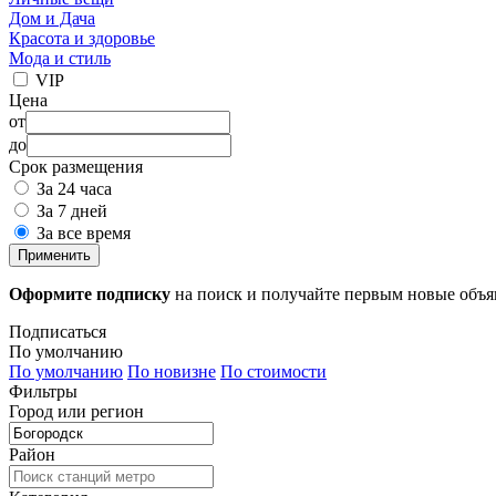
Дом и Дача
Красота и здоровье
Мода и стиль
VIP
Цена
от
до
Срок размещения
За 24 часа
За 7 дней
За все время
Применить
Оформите подписку
на поиск и получайте первым новые объ
Подписаться
По умолчанию
По умолчанию
По новизне
По стоимости
Фильтры
Город или регион
Район