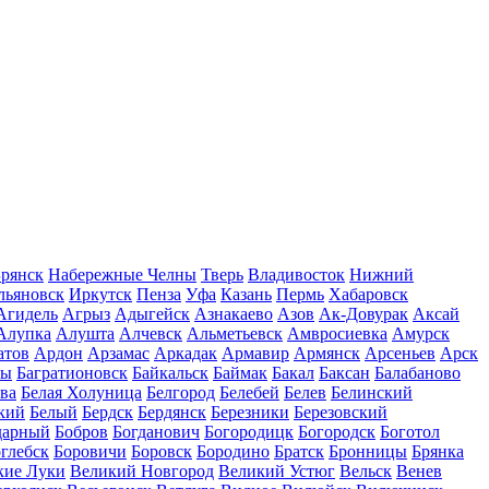
рянск
Набережные Челны
Тверь
Владивосток
Нижний
льяновск
Иркутск
Пенза
Уфа
Казань
Пермь
Хабаровск
Агидель
Агрыз
Адыгейск
Азнакаево
Азов
Ак-Довурак
Аксай
Алупка
Алушта
Алчевск
Альметьевск
Амвросиевка
Амурск
атов
Ардон
Арзамас
Аркадак
Армавир
Армянск
Арсеньев
Арск
лы
Багратионовск
Байкальск
Баймак
Бакал
Баксан
Балабаново
ва
Белая Холуница
Белгород
Белебей
Белев
Белинский
кий
Белый
Бердск
Бердянск
Березники
Березовский
дарный
Бобров
Богданович
Богородицк
Богородск
Боготол
глебск
Боровичи
Боровск
Бородино
Братск
Бронницы
Брянка
кие Луки
Великий Новгород
Великий Устюг
Вельск
Венев