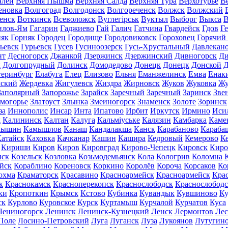
алей
Верхняя Пышма
Верхняя Салда
Верхняя Тура
Верхотурье
В
еновка
Волгоград
Волгодонск
Волгореченск
Волжск
Волжский
енск
Воткинск
Всеволожск
Вуглегірськ
Вуктыл
Выборг
Выкса
В
илов-Ям
Гагарин
Гаджиево
Гай
Галич
Гатчина
Гвардейск
Гдов
Г
няк
Горняк
Городец
Городище
Городовиковск
Гороховец
Горячий
ьевск
Гурьевск
Гусев
Гусиноозерск
Гусь-Хрустальный
Давлекан
нт
Десногорск
Джанкой
Дзержинск
Дзержинский
Дивногорск
Ди
к
Долгопрудный
Долинск
Домодедово
Донецк
Донецк
Донской
Д
теринбург
Елабуга
Елец
Елизово
Ельня
Еманжелинск
Емва
Енак
мский
Жердевка
Жигулевск
Жиздра
Жирновск
Жуков
Жуковка
Жу
Заполярный
Запорожье
Зарайск
Заречный
Заречный
Заринск
Зве
могорье
Златоуст
Злынка
Змеиногорск
Знаменск
Золоте
Зоринск
за
Иннополис
Инсар
Инта
Ипатово
Ирбит
Иркутск
Ирмино
Иси
д
Калининск
Калтан
Калуга
Кальміуське
Калязин
Камбарка
Каме
мышин
Камышлов
Канаш
Кандалакша
Канск
Карабаново
Караба
атайск
Каховка
Качканар
Кашин
Кашира
Кедровый
Кемерово
К
Кириши
Киров
Киров
Кировград
Кирово-Чепецк
Кировск
Киро
нск
Козельск
Козловка
Козьмодемьянск
Кола
Кологрив
Коломна
йск
Кораблино
Кореновск
Коркино
Королёв
Короча
Корсаков
Ко
охма
Краматорск
Красавино
Красноармейск
Красноармейск
Кра
к
Краснокамск
Красноперекопск
Краснослободск
Краснослободс
ки
Кропоткин
Крымск
Кстово
Кубинка
Кувандык
Кувшиново
Ку
ск
Курлово
Куровское
Курск
Куртамыш
Курчалой
Курчатов
Куса
Лениногорск
Ленинск
Ленинск-Кузнецкий
Ленск
Лермонтов
Ле
Поле
Лосино-Петровский
Луга
Луганск
Луза
Лукоянов
Лутугин