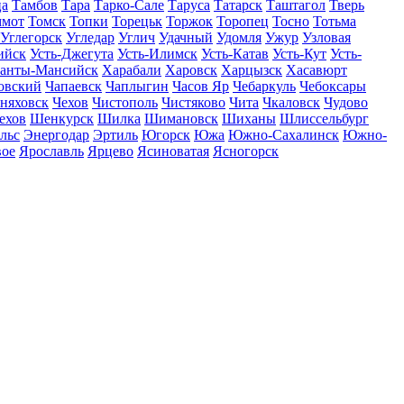
ца
Тамбов
Тара
Тарко-Сале
Таруса
Татарск
Таштагол
Тверь
ммот
Томск
Топки
Торецьк
Торжок
Торопец
Тосно
Тотьма
Углегорск
Угледар
Углич
Удачный
Удомля
Ужур
Узловая
ийск
Усть-Джегута
Усть-Илимск
Усть-Катав
Усть-Кут
Усть-
анты-Мансийск
Харабали
Харовск
Харцызск
Хасавюрт
овский
Чапаевск
Чаплыгин
Часов Яр
Чебаркуль
Чебоксары
няховск
Чехов
Чистополь
Чистяково
Чита
Чкаловск
Чудово
ехов
Шенкурск
Шилка
Шимановск
Шиханы
Шлиссельбург
льс
Энергодар
Эртиль
Югорск
Южа
Южно-Сахалинск
Южно-
вое
Ярославль
Ярцево
Ясиноватая
Ясногорск