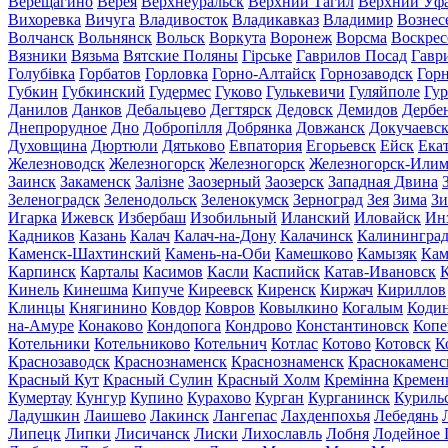
Верещагино
Верея
Верхнеуральск
Верхний Тагил
Верхний Уф
Вихоревка
Вичуга
Владивосток
Владикавказ
Владимир
Вознес
Волчанск
Вольнянск
Вольск
Воркута
Воронеж
Ворсма
Воскрес
Вязники
Вязьма
Вятские Поляны
Гірське
Гаврилов Посад
Гавр
Голубівка
Горбатов
Горловка
Горно-Алтайск
Горнозаводск
Гор
Губкин
Губкинский
Гудермес
Гуково
Гулькевичи
Гуляйполе
Гур
Данилов
Данков
Дебальцево
Дегтярск
Дедовск
Демидов
Дербе
Днепрорудное
Дно
Добропілля
Добрянка
Довжанск
Докучаевс
Духовщина
Дюртюли
Дятьково
Евпатория
Егорьевск
Ейск
Ека
Железноводск
Железногорск
Железногорск
Железногорск-Или
Заинск
Закаменск
Залізне
Заозерный
Заозерск
Западная Двина
Зеленоградск
Зеленодольск
Зеленокумск
Зерноград
Зея
Зима
Зи
Игарка
Ижевск
Избербаш
Изобильный
Иланский
Иловайск
Ин
Кадников
Казань
Калач
Калач-на-Дону
Калачинск
Калинингра
Каменск-Шахтинский
Камень-на-Оби
Камешково
Камызяк
Ка
Карпинск
Карталы
Касимов
Касли
Каспийск
Катав-Ивановск
К
Кинель
Кинешма
Кипуче
Киреевск
Киренск
Киржач
Кириллов
Клинцы
Княгинино
Ковдор
Ковров
Ковылкино
Когалым
Коди
на-Амуре
Конаково
Кондопога
Кондрово
Константиновск
Копе
Котельники
Котельниково
Котельнич
Котлас
Котово
Котовск
К
Краснозаводск
Краснознаменск
Краснознаменск
Краснокаменс
Красный Кут
Красный Сулин
Красный Холм
Кремінна
Кремен
Кумертау
Кунгур
Купино
Курахово
Курган
Курганинск
Куриль
Ладушкин
Лаишево
Лакинск
Лангепас
Лахденпохья
Лебедянь
Липецк
Липки
Лисичанск
Лиски
Лихославль
Лобня
Лодейное 