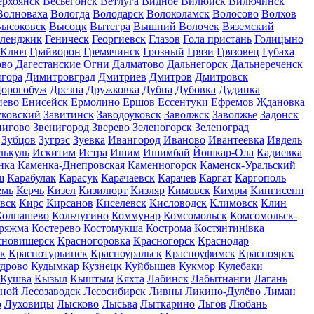
ерхоянск
Весьегонск
Ветлуга
Видное
Вилюйск
Вилючинск
Волноваха
Вологда
Володарск
Волоколамск
Волосово
Волхов
ысоковск
Высоцк
Вытегра
Вышний Волочек
Вяземский
еленджик
Геническ
Георгиевск
Глазов
Гола пристань
Голицыно
 Ключ
Грайворон
Гремячинск
Грозный
Грязи
Грязовец
Губаха
ово
Дагестанские Огни
Далматово
Дальнегорск
Дальнереченск
гора
Димитровград
Дмитриев
Дмитров
Дмитровск
орогобуж
Дрезна
Дружковка
Дубна
Дубовка
Дудинка
иево
Енисейск
Ермолино
Ершов
Ессентуки
Ефремов
Ждановка
ковский
Завитинск
Заводоуковск
Заволжск
Заволжье
Задонск
нигово
Звенигород
Зверево
Зеленогорск
Зеленоград
Зубцов
Зугрэс
Зуевка
Ивангород
Иваново
Ивантеевка
Ивдель
лькуль
Искитим
Истра
Ишим
Ишимбай
Йошкар-Ола
Кадиевка
нка
Каменка-Днепровская
Каменногорск
Каменск-Уральский
ш
Карабулак
Карасук
Карачаевск
Карачев
Каргат
Каргополь
емь
Керчь
Кизел
Кизилюрт
Кизляр
Кимовск
Кимры
Кингисепп
вск
Кирс
Кирсанов
Киселевск
Кисловодск
Климовск
Клин
Колпашево
Кольчугино
Коммунар
Комсомольск
Комсомольск-
ряжма
Костерево
Костомукша
Кострома
Костянтинівка
сновишерск
Красногоровка
Красногорск
Краснодар
к
Краснотурьинск
Красноуральск
Красноуфимск
Красноярск
дрово
Кудымкар
Кузнецк
Куйбышев
Кукмор
Кулебаки
Кушва
Кызыл
Кыштым
Кяхта
Лабинск
Лабытнанги
Лагань
сной
Лесозаводск
Лесосибирск
Ливны
Ликино-Дулёво
Лиман
о
Луховицы
Лысково
Лысьва
Лыткарино
Льгов
Любань