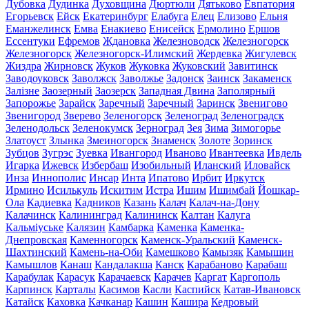
Дубовка
Дудинка
Духовщина
Дюртюли
Дятьково
Евпатория
Егорьевск
Ейск
Екатеринбург
Елабуга
Елец
Елизово
Ельня
Еманжелинск
Емва
Енакиево
Енисейск
Ермолино
Ершов
Ессентуки
Ефремов
Ждановка
Железноводск
Железногорск
Железногорск
Железногорск-Илимский
Жердевка
Жигулевск
Жиздра
Жирновск
Жуков
Жуковка
Жуковский
Завитинск
Заводоуковск
Заволжск
Заволжье
Задонск
Заинск
Закаменск
Залізне
Заозерный
Заозерск
Западная Двина
Заполярный
Запорожье
Зарайск
Заречный
Заречный
Заринск
Звенигово
Звенигород
Зверево
Зеленогорск
Зеленоград
Зеленоградск
Зеленодольск
Зеленокумск
Зерноград
Зея
Зима
Зимогорье
Златоуст
Злынка
Змеиногорск
Знаменск
Золоте
Зоринск
Зубцов
Зугрэс
Зуевка
Ивангород
Иваново
Ивантеевка
Ивдель
Игарка
Ижевск
Избербаш
Изобильный
Иланский
Иловайск
Инза
Иннополис
Инсар
Инта
Ипатово
Ирбит
Иркутск
Ирмино
Исилькуль
Искитим
Истра
Ишим
Ишимбай
Йошкар-
Ола
Кадиевка
Кадников
Казань
Калач
Калач-на-Дону
Калачинск
Калининград
Калининск
Калтан
Калуга
Кальміуське
Калязин
Камбарка
Каменка
Каменка-
Днепровская
Каменногорск
Каменск-Уральский
Каменск-
Шахтинский
Камень-на-Оби
Камешково
Камызяк
Камышин
Камышлов
Канаш
Кандалакша
Канск
Карабаново
Карабаш
Карабулак
Карасук
Карачаевск
Карачев
Каргат
Каргополь
Карпинск
Карталы
Касимов
Касли
Каспийск
Катав-Ивановск
Катайск
Каховка
Качканар
Кашин
Кашира
Кедровый