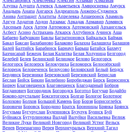
Алексанровск
Алексеевка
Алексин
Алзамай
Алмазная
Алупка
Алушта
Алчевск
Альметьевск
Амвросиевка
Амурск
Анадырь
Анапа
Ангарск
Андреаполь
Анжеро-Судженск
Анива
Антрацит
Апатиты
Апрелевка
Апшеронск
Арамиль
Аргун
Ардатов
Ардон
Арзамас
Аркадак
Армавир
Армянск
Арсеньев
Арск
Артем
Артемовск
Артемовский
Архангельск
Асбест
Асино
Астрахань
Аткарск
Ахтубинск
Ачинск
Аша
Бабаево
Бабушкин
Бавлы
Багратионовск
Байкальск
Баймак
Бакал
Баксан
Балабаново
Балаково
Балахна
Балашиха
Балашов
Балей
Балтийск
Барабинск
Барнаул
Барыш
Батайск
Бахмут
Бахчисарай
Бежецк
Белая Калитва
Белая Холуница
Белгород
Белебей
Белев
Белинский
Белицкое
Белово
Белогорск
Белогорск
Белозерск
Белокуриха
Беломорск
Белоозёрский
Белорецк
Белореченск
Белоусово
Белоярский
Белый
Бердск
Бердянск
Березники
Березовский
Березовский
Берислав
Беслан
Бийск
Бикин
Билибино
Биробиджан
Бирск
Бирюсинск
Бирюч
Благовещенск
Благовещенск
Благодарный
Бобров
Богданович
Богородицк
Богородск
Боготол
Богучар
Бодайбо
Боково-хрустальне
Бокситогорск
Болгар
Бологое
Болотное
Болохово
Болхов
Большой Камень
Бор
Борзя
Борисоглебск
Боровичи
Боровск
Бородино
Братск
Бронницы
Брянка
Брянск
Бугульма
Бугуруслан
Буденновск
Бузулук
Буинск
Буй
Буйнакск
Бутурлиновка
Валдай
Валуйки
Васильевка
Велиж
Великие Луки
Великий Новгород
Великий Устюг
Вельск
Венев
Верещагино
Верея
Верхнеуральск
Верхний Тагил