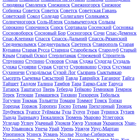
Слюдянка
Смоленск
Снежинск
Снежногорск
Снежное
Собинка
Советск
Советск
Советск
Советская Гавань
Советский
Сокол
Соледар
Солигалич
Соликамск
Солнечногорск
Соль-Илецк
Сольвычегодск
Сольцы
Сорокино
Сорочинск
Сорск
Сортавала
Сосенский
Сосновка
Сосновоборск
Сосновый Бор
Сосногорск
Сочи
Спас-Деменск
Спас-Клепики
Спасск
Спасск-Дальний
Спасск-Рязанский
Среднеколымск
Среднеуральск
Сретенск
Ставрополь
Старая
Купавна
Старая Русса
Старица
Старобельск
Стародуб
Старый
Крым
Старый Оскол
Стерлитамак
Стрежевой
Строитель
Струнино
Ступино
Суворов
Судак
Суджа
Судогда
Суздаль
Сунжа
Суоярви
Сураж
Сургут
Суровикино
Сурск
Сусуман
Сухиничи
Суходільськ
Сухой Лог
Сызрань
Сыктывкар
Сысерть
Сычевка
Сясьстрой
Тавда
Таврийск
Таганрог
Тайга
Тайшет
Талдом
Талица
Тамбов
Тара
Тарко-Сале
Таруса
Татарск
Таштагол
Тверь
Теберда
Тейково
Темников
Темрюк
Терек
Тетюши
Тимашевск
Тихвин
Тихорецк
Тобольск
Тогучин
Токмак
Тольятти
Томари
Томмот
Томск
Топки
Торецьк
Торжок
Торопец
Тосно
Тотьма
Трехгорный
Троицк
Трубчевск
Туапсе
Туймазы
Тула
Тулун
Туран
Туринск
Тутаев
Тында
Тырныауз
Тюкалинск
Тюмень
Уварово
Углегорск
Угледар
Углич
Удачный
Удомля
Ужур
Узловая
Украинск
Улан-
Удэ
Ульяновск
Унеча
Урай
Урень
Уржум
Урус-Мартан
Урюпинск
Усинск
Усмань
Усолье
Усолье-Сибирское
Уссурийск
Усть-Джегута
Усть-Илимск
Усть-Катав
Усть-Кут