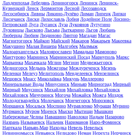
Лахденпохья
Лебедянь
Лениногорск
Ленинск
Ленинск-
Кузнецкий
Ленск
Лермонтов
Лесной
Лесозаводск
Лесосибирск
Ливны
Ликино-Дулёво
Лиман
Липецк
Липки
Лисичанск
Лиски
Лихославль
Лобня
Лодейное Поле
Лосино-
Петровский
Луга
Луганск
Луза
Лукоянов
Лутугино
Луховицы
Лысково
Лысьва
Лыткарино
Льгов
Любань
Люберцы
Любим
Людиново
Лянтор
Магадан
Магас
Магнитогорск
Майкоп
Майский
Макаров
Макарьев
Макеевка
Макушино
Малая Вишера
Малгобек
Малмыж
Малоархангельск
Малоярославец
Мамадыш
Мамоново
Мантурово
Мариинск
Мариинский Посад
Мариуполь
Маркс
Марьинка
Махачкала
Мглин
Мегион
Медвежьегорск
Медногорск
Медынь
Межгорье
Междуреченск
Мезень
Меленки
Мелеуз
Мелитополь
Менделеевск
Мензелинск
Мещовск
Миасс
Миколаївка
Микунь
Миллерово
Минеральные Воды
Минусинск
Миньяр
Мирноград
Мирный
Мирный
Миусинск
Михайлов
Михайловка
Михайловск
Михайловск
Мичуринск
Могоча
Можайск
Можга
Моздок
Молодогвардейск
Молочанск
Мончегорск
Морозовск
Моршанск
Мосальск
Моспино
Муравленко
Мураши
Мурино
Мурманск
Муром
Мценск
Мыски
Мытищи
Мышкин
Набережные Челны
Навашино
Наволоки
Надым
Назарово
Назрань
Называевск
Нальчик
Нариманов
Наро-Фоминск
Нарткала
Нарьян-Мар
Находка
Невель
Невельск
Невинномысск
Невьянск
Нелидово
Неман
Нерехта
Нерчинск