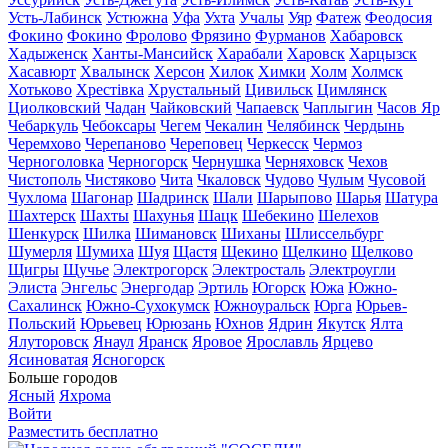
Усть-Лабинск
Устюжна
Уфа
Ухта
Учалы
Уяр
Фатеж
Феодосия
Фокино
Фокино
Фролово
Фрязино
Фурманов
Хабаровск
Хадыженск
Ханты-Мансийск
Харабали
Харовск
Харцызск
Хасавюрт
Хвалынск
Херсон
Хилок
Химки
Холм
Холмск
Хотьково
Хрестівка
Хрустальный
Цивильск
Цимлянск
Циолковский
Чадан
Чайковский
Чапаевск
Чаплыгин
Часов Яр
Чебаркуль
Чебоксары
Чегем
Чекалин
Челябинск
Чердынь
Черемхово
Черепаново
Череповец
Черкесск
Чермоз
Черноголовка
Черногорск
Чернушка
Черняховск
Чехов
Чистополь
Чистяково
Чита
Чкаловск
Чудово
Чулым
Чусовой
Чухлома
Шагонар
Шадринск
Шали
Шарыпово
Шарья
Шатура
Шахтерск
Шахты
Шахунья
Шацк
Шебекино
Шелехов
Шенкурск
Шилка
Шимановск
Шиханы
Шлиссельбург
Шумерля
Шумиха
Шуя
Щастя
Щекино
Щелкино
Щелково
Щигры
Щучье
Электрогорск
Электросталь
Электроугли
Элиста
Энгельс
Энергодар
Эртиль
Югорск
Южа
Южно-
Сахалинск
Южно-Сухокумск
Южноуральск
Юрга
Юрьев-
Польский
Юрьевец
Юрюзань
Юхнов
Ядрин
Якутск
Ялта
Ялуторовск
Янаул
Яранск
Яровое
Ярославль
Ярцево
Ясиноватая
Ясногорск
Больше городов
Ясный
Яхрома
Войти
Разместить бесплатно