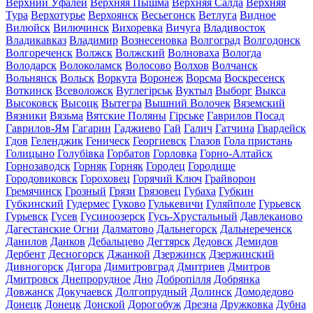
Верхний Уфалей
Верхняя Пышма
Верхняя Салда
Верхняя
Тура
Верхотурье
Верхоянск
Весьегонск
Ветлуга
Видное
Вилюйск
Вилючинск
Вихоревка
Вичуга
Владивосток
Владикавказ
Владимир
Вознесеновка
Волгоград
Волгодонск
Волгореченск
Волжск
Волжский
Волноваха
Вологда
Володарск
Волоколамск
Волосово
Волхов
Волчанск
Вольнянск
Вольск
Воркута
Воронеж
Ворсма
Воскресенск
Воткинск
Всеволожск
Вуглегірськ
Вуктыл
Выборг
Выкса
Высоковск
Высоцк
Вытегра
Вышний Волочек
Вяземский
Вязники
Вязьма
Вятские Поляны
Гірське
Гаврилов Посад
Гаврилов-Ям
Гагарин
Гаджиево
Гай
Галич
Гатчина
Гвардейск
Гдов
Геленджик
Геническ
Георгиевск
Глазов
Гола пристань
Голицыно
Голубівка
Горбатов
Горловка
Горно-Алтайск
Горнозаводск
Горняк
Горняк
Городец
Городище
Городовиковск
Гороховец
Горячий Ключ
Грайворон
Гремячинск
Грозный
Грязи
Грязовец
Губаха
Губкин
Губкинский
Гудермес
Гуково
Гулькевичи
Гуляйполе
Гурьевск
Гурьевск
Гусев
Гусиноозерск
Гусь-Хрустальный
Давлеканово
Дагестанские Огни
Далматово
Дальнегорск
Дальнереченск
Данилов
Данков
Дебальцево
Дегтярск
Дедовск
Демидов
Дербент
Десногорск
Джанкой
Дзержинск
Дзержинский
Дивногорск
Дигора
Димитровград
Дмитриев
Дмитров
Дмитровск
Днепрорудное
Дно
Добропілля
Добрянка
Довжанск
Докучаевск
Долгопрудный
Долинск
Домодедово
Донецк
Донецк
Донской
Дорогобуж
Дрезна
Дружковка
Дубна