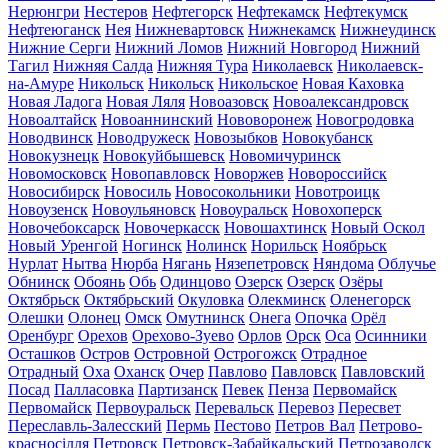
Нерюнгри
Нестеров
Нефтегорск
Нефтекамск
Нефтекумск
Нефтеюганск
Нея
Нижневартовск
Нижнекамск
Нижнеудинск
Нижние Серги
Нижний Ломов
Нижний Новгород
Нижний
Тагил
Нижняя Салда
Нижняя Тура
Николаевск
Николаевск-
на-Амуре
Никольск
Никольск
Никольское
Новая Каховка
Новая Ладога
Новая Ляля
Новоазовск
Новоалександровск
Новоалтайск
Новоаннинский
Нововоронеж
Новогродовка
Новодвинск
Новодружеск
Новозыбков
Новокубанск
Новокузнецк
Новокуйбышевск
Новомичуринск
Новомосковск
Новопавловск
Новоржев
Новороссийск
Новосибирск
Новосиль
Новосокольники
Новотроицк
Новоузенск
Новоульяновск
Новоуральск
Новохоперск
Новочебоксарск
Новочеркасск
Новошахтинск
Новый Оскол
Новый Уренгой
Ногинск
Нолинск
Норильск
Ноябрьск
Нурлат
Нытва
Нюрба
Нягань
Нязепетровск
Няндома
Облучье
Обнинск
Обоянь
Обь
Одинцово
Озерск
Озерск
Озёры
Октябрьск
Октябрьский
Окуловка
Олекминск
Оленегорск
Олешки
Олонец
Омск
Омутнинск
Онега
Опочка
Орёл
Оренбург
Орехов
Орехово-Зуево
Орлов
Орск
Оса
Осинники
Осташков
Остров
Островной
Острогожск
Отрадное
Отрадный
Оха
Оханск
Очер
Павлово
Павловск
Павловский
Посад
Палласовка
Партизанск
Певек
Пенза
Первомайск
Первомайск
Первоуральск
Перевальск
Перевоз
Пересвет
Переславль-Залесский
Пермь
Пестово
Петров Вал
Петрово-
красносілля
Петровск
Петровск-Забайкальский
Петрозаводск