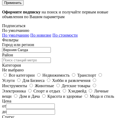
Применить
Оформите подписку
на поиск и получайте первым новые
объявления по Вашим параметрам
Подписаться
По умолчанию
По умолчанию
По новизне
По стоимости
Фильтры
Город или регион
Район
Категория
Не выбрано
Все категории
Недвижимость
Транспорт
Услуги
Для Бизнеса
Хобби и развлечения
Инструменты
Животные
Детские товары
Электроника
Спорт и отдых
Хэндмейд
Личные
вещи
Дом и Дача
Красота и здоровье
Мода и стиль
Цена
от
до
Статус