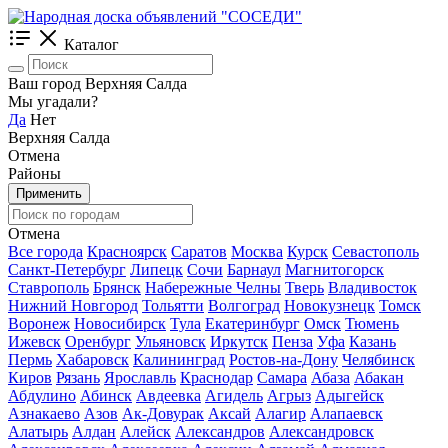
Каталог
Ваш город Верхняя Салда
Мы угадали?
Да
Нет
Верхняя Салда
Отмена
Районы
Применить
Отмена
Все города
Красноярск
Саратов
Москва
Курск
Севастополь
Санкт-Петербург
Липецк
Сочи
Барнаул
Магнитогорск
Ставрополь
Брянск
Набережные Челны
Тверь
Владивосток
Нижний Новгород
Тольятти
Волгоград
Новокузнецк
Томск
Воронеж
Новосибирск
Тула
Екатеринбург
Омск
Тюмень
Ижевск
Оренбург
Ульяновск
Иркутск
Пенза
Уфа
Казань
Пермь
Хабаровск
Калининград
Ростов-на-Дону
Челябинск
Киров
Рязань
Ярославль
Краснодар
Самара
Абаза
Абакан
Абдулино
Абинск
Авдеевка
Агидель
Агрыз
Адыгейск
Азнакаево
Азов
Ак-Довурак
Аксай
Алагир
Алапаевск
Алатырь
Алдан
Алейск
Александров
Александровск