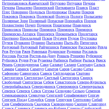
Петропавловск-Камчатский
Петухово
Петушки
Печора
Печоры
Пикалево
Пионерский
Питкяранта
Плавск
Пласт
Плес
Поворино
Подольск
Подпорожье
Покачи
Покров
Покровск
Покровск
Полевской
Полесск
Пологи
Полысаево
Полярные Зори
Полярный
Попасная
Поронайск
Порхов
Похвистнево
Почеп
Починок
Пошехонье
Правдинск
Приволжск
Приволье
Приморск
Приморск
Приморск
Приморско-Ахтарск
Приозерск
Прокопьевск
Пролетарск
Протвино
Прохладный
Псков
Пугачев
Пудож
Пустошка
Пучеж
Пушкино
Пущино
Пыталово
Пыть-Ях
Пятигорск
Радужный
Радужный
Райчихинск
Раменское
Рассказово
Ревда
Реж
Реутов
Ржев
Ровеньки
Родинское
Родники
Рославль
Россошь
Ростов
Ростов-на-Дону
Рошаль
Ртищево
Рубежное
Рубцовск
Рудня
Руза
Рузаевка
Рыбинск
Рыбное
Рыльск
Ряжск
Рязань
Сєвєродонецьк
Саки
Салават
Салаир
Салехард
Сальск
Самара
Саранск
Сарапул
Саратов
Саров
Сасово
Сатка
Сафоново
Саяногорск
Саянск
Світлодарськ
Сватово
Светлогорск
Светлоград
Светлый
Светогорск
Свирск
Свободный
Святогірськ
Себеж
Севастополь
Северо-Курильск
Северобайкальск
Северодвинск
Североморск
Североуральск
Северск
Северск
Севск
Сегежа
Селидово
Сельцо
Семенов
Семикаракорск
Семилуки
Сенгилей
Серафимович
Сергач
Сергиев Посад
Сердобск
Серов
Серпухов
Сертолово
Сибай
Сим
Симферополь
Скадовск
Сковородино
Скопин
Славгород
Славск
Славянск
Славянск-на-Кубани
Сланцы
Слободской