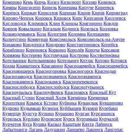
Кемерово
Кемь
Керчь
Кизел
Кизилюрт
Кизляр
Кимовск
Кимры
Кингисепп
Кинель
Кинешма
Кипуче
Киреевск
Киренск
Киржач
Кириллов
Кириши
Киров
Киров
Кировград
Кирово-Чепецк
Кировск
Кировск
Кирс
Кирсанов
Киселевск
Кисловодск
Климовск
Клин
Клинцы
Княгинино
Ковдор
Ковров
Ковылкино
Когалым
Кодинск
Козельск
Козловка
Козьмодемьянск
Кола
Кологрив
Коломна
Колпашево
Кольчугино
Коммунар
Комсомольск
Комсомольск-на-Амуре
Конаково
Кондопога
Кондрово
Константиновск
Копейск
Кораблино
Кореновск
Коркино
Королёв
Короча
Корсаков
Коряжма
Костерево
Костомукша
Кострома
Костянтинівка
Котельники
Котельниково
Котельнич
Котлас
Котово
Котовск
Кохма
Краматорск
Красавино
Красноармейск
Красноармейск
Красновишерск
Красногоровка
Красногорск
Краснодар
Краснозаводск
Краснознаменск
Краснознаменск
Краснокаменск
Краснокамск
Красноперекопск
Краснослободск
Краснослободск
Краснотурьинск
Красноуральск
Красноуфимск
Красноярск
Красный Кут
Красный Сулин
Красный Холм
Кремінна
Кременки
Кропоткин
Крымск
Кстово
Кубинка
Кувандык
Кувшиново
Кудрово
Кудымкар
Кузнецк
Куйбышев
Кукмор
Кулебаки
Кумертау
Кунгур
Купино
Курахово
Курган
Курганинск
Курильск
Курлово
Куровское
Курск
Куртамыш
Курчалой
Курчатов
Куса
Кушва
Кызыл
Кыштым
Кяхта
Лабинск
Лабытнанги
Лагань
Ладушкин
Лаишево
Лакинск
Лангепас