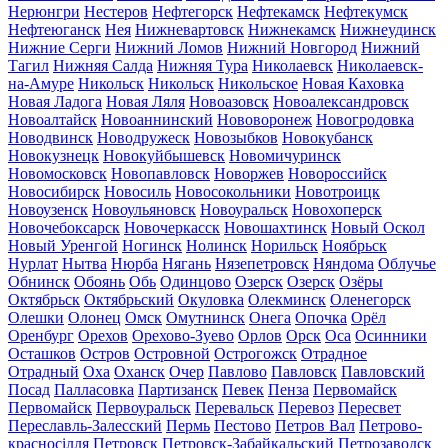
Нерюнгри
Нестеров
Нефтегорск
Нефтекамск
Нефтекумск
Нефтеюганск
Нея
Нижневартовск
Нижнекамск
Нижнеудинск
Нижние Серги
Нижний Ломов
Нижний Новгород
Нижний
Тагил
Нижняя Салда
Нижняя Тура
Николаевск
Николаевск-
на-Амуре
Никольск
Никольск
Никольское
Новая Каховка
Новая Ладога
Новая Ляля
Новоазовск
Новоалександровск
Новоалтайск
Новоаннинский
Нововоронеж
Новогродовка
Новодвинск
Новодружеск
Новозыбков
Новокубанск
Новокузнецк
Новокуйбышевск
Новомичуринск
Новомосковск
Новопавловск
Новоржев
Новороссийск
Новосибирск
Новосиль
Новосокольники
Новотроицк
Новоузенск
Новоульяновск
Новоуральск
Новохоперск
Новочебоксарск
Новочеркасск
Новошахтинск
Новый Оскол
Новый Уренгой
Ногинск
Нолинск
Норильск
Ноябрьск
Нурлат
Нытва
Нюрба
Нягань
Нязепетровск
Няндома
Облучье
Обнинск
Обоянь
Обь
Одинцово
Озерск
Озерск
Озёры
Октябрьск
Октябрьский
Окуловка
Олекминск
Оленегорск
Олешки
Олонец
Омск
Омутнинск
Онега
Опочка
Орёл
Оренбург
Орехов
Орехово-Зуево
Орлов
Орск
Оса
Осинники
Осташков
Остров
Островной
Острогожск
Отрадное
Отрадный
Оха
Оханск
Очер
Павлово
Павловск
Павловский
Посад
Палласовка
Партизанск
Певек
Пенза
Первомайск
Первомайск
Первоуральск
Перевальск
Перевоз
Пересвет
Переславль-Залесский
Пермь
Пестово
Петров Вал
Петрово-
красносілля
Петровск
Петровск-Забайкальский
Петрозаводск