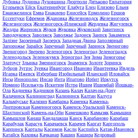
Дубовка
Дудинка
Духовщина
Дюртюли
Дятьково
Евпатория
Егорьевск
Ейск
Екатеринбург
Елабуга
Елец
Елизово
Ельня
Еманжелинск
Емва
Енакиево
Енисейск
Ермолино
Ершов
Ессентуки
Ефремов
Ждановка
Железноводск
Железногорск
Железногорск
Железногорск-Илимский
Жердевка
Жигулевск
Жиздра
Жирновск
Жуков
Жуковка
Жуковский
Завитинск
Заводоуковск
Заволжск
Заволжье
Задонск
Заинск
Закаменск
Залізне
Заозерный
Заозерск
Западная Двина
Заполярный
Запорожье
Зарайск
Заречный
Заречный
Заринск
Звенигово
Звенигород
Зверево
Зеленогорск
Зеленоград
Зеленоградск
Зеленодольск
Зеленокумск
Зерноград
Зея
Зима
Зимогорье
Златоуст
Злынка
Змеиногорск
Знаменск
Золоте
Зоринск
Зубцов
Зугрэс
Зуевка
Ивангород
Иваново
Ивантеевка
Ивдель
Игарка
Ижевск
Избербаш
Изобильный
Иланский
Иловайск
Инза
Иннополис
Инсар
Инта
Ипатово
Ирбит
Иркутск
Ирмино
Исилькуль
Искитим
Истра
Ишим
Ишимбай
Йошкар-
Ола
Кадиевка
Кадников
Казань
Калач
Калач-на-Дону
Калачинск
Калининград
Калининск
Калтан
Калуга
Кальміуське
Калязин
Камбарка
Каменка
Каменка-
Днепровская
Каменногорск
Каменск-Уральский
Каменск-
Шахтинский
Камень-на-Оби
Камешково
Камызяк
Камышин
Камышлов
Канаш
Кандалакша
Канск
Карабаново
Карабаш
Карабулак
Карасук
Карачаевск
Карачев
Каргат
Каргополь
Карпинск
Карталы
Касимов
Касли
Каспийск
Катав-Ивановск
Катайск
Каховка
Качканар
Кашин
Кашира
Кедровый