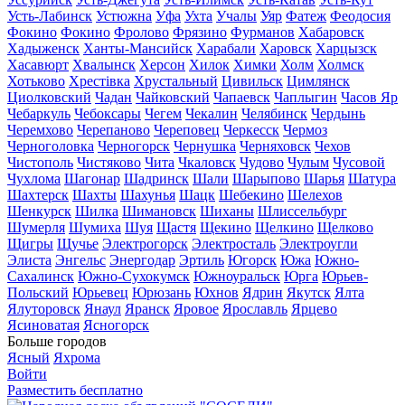
Усть-Лабинск
Устюжна
Уфа
Ухта
Учалы
Уяр
Фатеж
Феодосия
Фокино
Фокино
Фролово
Фрязино
Фурманов
Хабаровск
Хадыженск
Ханты-Мансийск
Харабали
Харовск
Харцызск
Хасавюрт
Хвалынск
Херсон
Хилок
Химки
Холм
Холмск
Хотьково
Хрестівка
Хрустальный
Цивильск
Цимлянск
Циолковский
Чадан
Чайковский
Чапаевск
Чаплыгин
Часов Яр
Чебаркуль
Чебоксары
Чегем
Чекалин
Челябинск
Чердынь
Черемхово
Черепаново
Череповец
Черкесск
Чермоз
Черноголовка
Черногорск
Чернушка
Черняховск
Чехов
Чистополь
Чистяково
Чита
Чкаловск
Чудово
Чулым
Чусовой
Чухлома
Шагонар
Шадринск
Шали
Шарыпово
Шарья
Шатура
Шахтерск
Шахты
Шахунья
Шацк
Шебекино
Шелехов
Шенкурск
Шилка
Шимановск
Шиханы
Шлиссельбург
Шумерля
Шумиха
Шуя
Щастя
Щекино
Щелкино
Щелково
Щигры
Щучье
Электрогорск
Электросталь
Электроугли
Элиста
Энгельс
Энергодар
Эртиль
Югорск
Южа
Южно-
Сахалинск
Южно-Сухокумск
Южноуральск
Юрга
Юрьев-
Польский
Юрьевец
Юрюзань
Юхнов
Ядрин
Якутск
Ялта
Ялуторовск
Янаул
Яранск
Яровое
Ярославль
Ярцево
Ясиноватая
Ясногорск
Больше городов
Ясный
Яхрома
Войти
Разместить бесплатно