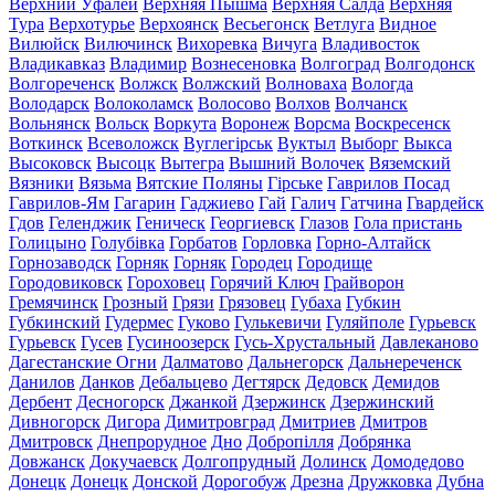
Верхний Уфалей
Верхняя Пышма
Верхняя Салда
Верхняя
Тура
Верхотурье
Верхоянск
Весьегонск
Ветлуга
Видное
Вилюйск
Вилючинск
Вихоревка
Вичуга
Владивосток
Владикавказ
Владимир
Вознесеновка
Волгоград
Волгодонск
Волгореченск
Волжск
Волжский
Волноваха
Вологда
Володарск
Волоколамск
Волосово
Волхов
Волчанск
Вольнянск
Вольск
Воркута
Воронеж
Ворсма
Воскресенск
Воткинск
Всеволожск
Вуглегірськ
Вуктыл
Выборг
Выкса
Высоковск
Высоцк
Вытегра
Вышний Волочек
Вяземский
Вязники
Вязьма
Вятские Поляны
Гірське
Гаврилов Посад
Гаврилов-Ям
Гагарин
Гаджиево
Гай
Галич
Гатчина
Гвардейск
Гдов
Геленджик
Геническ
Георгиевск
Глазов
Гола пристань
Голицыно
Голубівка
Горбатов
Горловка
Горно-Алтайск
Горнозаводск
Горняк
Горняк
Городец
Городище
Городовиковск
Гороховец
Горячий Ключ
Грайворон
Гремячинск
Грозный
Грязи
Грязовец
Губаха
Губкин
Губкинский
Гудермес
Гуково
Гулькевичи
Гуляйполе
Гурьевск
Гурьевск
Гусев
Гусиноозерск
Гусь-Хрустальный
Давлеканово
Дагестанские Огни
Далматово
Дальнегорск
Дальнереченск
Данилов
Данков
Дебальцево
Дегтярск
Дедовск
Демидов
Дербент
Десногорск
Джанкой
Дзержинск
Дзержинский
Дивногорск
Дигора
Димитровград
Дмитриев
Дмитров
Дмитровск
Днепрорудное
Дно
Добропілля
Добрянка
Довжанск
Докучаевск
Долгопрудный
Долинск
Домодедово
Донецк
Донецк
Донской
Дорогобуж
Дрезна
Дружковка
Дубна