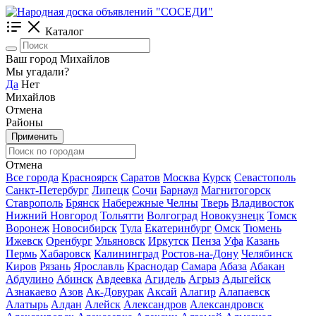
Каталог
Ваш город Михайлов
Мы угадали?
Да
Нет
Михайлов
Отмена
Районы
Применить
Отмена
Все города
Красноярск
Саратов
Москва
Курск
Севастополь
Санкт-Петербург
Липецк
Сочи
Барнаул
Магнитогорск
Ставрополь
Брянск
Набережные Челны
Тверь
Владивосток
Нижний Новгород
Тольятти
Волгоград
Новокузнецк
Томск
Воронеж
Новосибирск
Тула
Екатеринбург
Омск
Тюмень
Ижевск
Оренбург
Ульяновск
Иркутск
Пенза
Уфа
Казань
Пермь
Хабаровск
Калининград
Ростов-на-Дону
Челябинск
Киров
Рязань
Ярославль
Краснодар
Самара
Абаза
Абакан
Абдулино
Абинск
Авдеевка
Агидель
Агрыз
Адыгейск
Азнакаево
Азов
Ак-Довурак
Аксай
Алагир
Алапаевск
Алатырь
Алдан
Алейск
Александров
Александровск