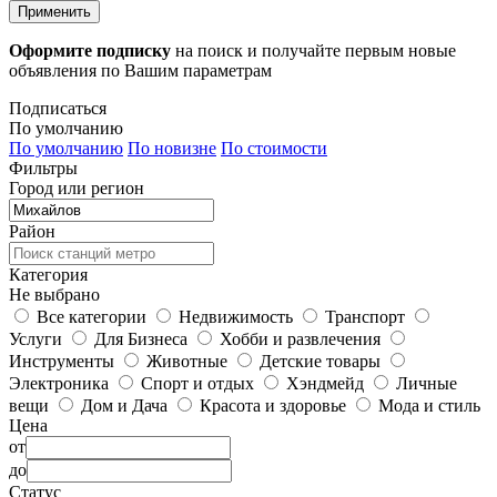
Применить
Оформите подписку
на поиск и получайте первым новые
объявления по Вашим параметрам
Подписаться
По умолчанию
По умолчанию
По новизне
По стоимости
Фильтры
Город или регион
Район
Категория
Не выбрано
Все категории
Недвижимость
Транспорт
Услуги
Для Бизнеса
Хобби и развлечения
Инструменты
Животные
Детские товары
Электроника
Спорт и отдых
Хэндмейд
Личные
вещи
Дом и Дача
Красота и здоровье
Мода и стиль
Цена
от
до
Статус