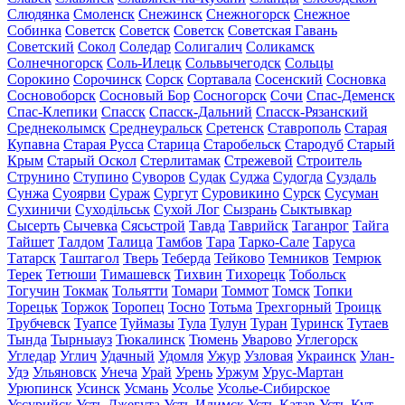
Слюдянка
Смоленск
Снежинск
Снежногорск
Снежное
Собинка
Советск
Советск
Советск
Советская Гавань
Советский
Сокол
Соледар
Солигалич
Соликамск
Солнечногорск
Соль-Илецк
Сольвычегодск
Сольцы
Сорокино
Сорочинск
Сорск
Сортавала
Сосенский
Сосновка
Сосновоборск
Сосновый Бор
Сосногорск
Сочи
Спас-Деменск
Спас-Клепики
Спасск
Спасск-Дальний
Спасск-Рязанский
Среднеколымск
Среднеуральск
Сретенск
Ставрополь
Старая
Купавна
Старая Русса
Старица
Старобельск
Стародуб
Старый
Крым
Старый Оскол
Стерлитамак
Стрежевой
Строитель
Струнино
Ступино
Суворов
Судак
Суджа
Судогда
Суздаль
Сунжа
Суоярви
Сураж
Сургут
Суровикино
Сурск
Сусуман
Сухиничи
Суходільськ
Сухой Лог
Сызрань
Сыктывкар
Сысерть
Сычевка
Сясьстрой
Тавда
Таврийск
Таганрог
Тайга
Тайшет
Талдом
Талица
Тамбов
Тара
Тарко-Сале
Таруса
Татарск
Таштагол
Тверь
Теберда
Тейково
Темников
Темрюк
Терек
Тетюши
Тимашевск
Тихвин
Тихорецк
Тобольск
Тогучин
Токмак
Тольятти
Томари
Томмот
Томск
Топки
Торецьк
Торжок
Торопец
Тосно
Тотьма
Трехгорный
Троицк
Трубчевск
Туапсе
Туймазы
Тула
Тулун
Туран
Туринск
Тутаев
Тында
Тырныауз
Тюкалинск
Тюмень
Уварово
Углегорск
Угледар
Углич
Удачный
Удомля
Ужур
Узловая
Украинск
Улан-
Удэ
Ульяновск
Унеча
Урай
Урень
Уржум
Урус-Мартан
Урюпинск
Усинск
Усмань
Усолье
Усолье-Сибирское
Уссурийск
Усть-Джегута
Усть-Илимск
Усть-Катав
Усть-Кут