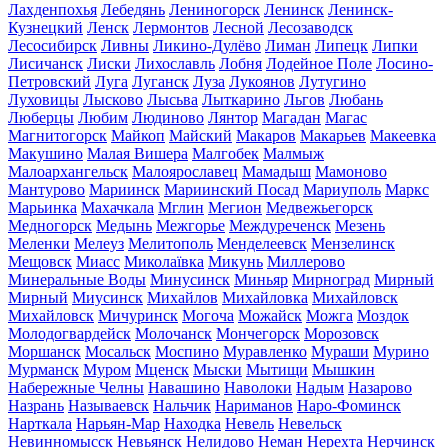
Лахденпохья
Лебедянь
Лениногорск
Ленинск
Ленинск-
Кузнецкий
Ленск
Лермонтов
Лесной
Лесозаводск
Лесосибирск
Ливны
Ликино-Дулёво
Лиман
Липецк
Липки
Лисичанск
Лиски
Лихославль
Лобня
Лодейное Поле
Лосино-
Петровский
Луга
Луганск
Луза
Лукоянов
Лутугино
Луховицы
Лысково
Лысьва
Лыткарино
Льгов
Любань
Люберцы
Любим
Людиново
Лянтор
Магадан
Магас
Магнитогорск
Майкоп
Майский
Макаров
Макарьев
Макеевка
Макушино
Малая Вишера
Малгобек
Малмыж
Малоархангельск
Малоярославец
Мамадыш
Мамоново
Мантурово
Мариинск
Мариинский Посад
Мариуполь
Маркс
Марьинка
Махачкала
Мглин
Мегион
Медвежьегорск
Медногорск
Медынь
Межгорье
Междуреченск
Мезень
Меленки
Мелеуз
Мелитополь
Менделеевск
Мензелинск
Мещовск
Миасс
Миколаївка
Микунь
Миллерово
Минеральные Воды
Минусинск
Миньяр
Мирноград
Мирный
Мирный
Миусинск
Михайлов
Михайловка
Михайловск
Михайловск
Мичуринск
Могоча
Можайск
Можга
Моздок
Молодогвардейск
Молочанск
Мончегорск
Морозовск
Моршанск
Мосальск
Моспино
Муравленко
Мураши
Мурино
Мурманск
Муром
Мценск
Мыски
Мытищи
Мышкин
Набережные Челны
Навашино
Наволоки
Надым
Назарово
Назрань
Называевск
Нальчик
Нариманов
Наро-Фоминск
Нарткала
Нарьян-Мар
Находка
Невель
Невельск
Невинномысск
Невьянск
Нелидово
Неман
Нерехта
Нерчинск