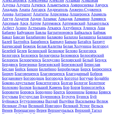
Алексанровск
Алексеевка
Алексин
Алзамай
Алмазная
Алупка
Алушта
Алчевск
Альметьевск
Амвросиевка
Амурск
Анадырь
Анапа
Ангарск
Андреаполь
Анжеро-Судженск
Анива
Антрацит
Апатиты
Апрелевка
Апшеронск
Арамиль
Аргун
Ардатов
Ардон
Арзамас
Аркадак
Армавир
Армянск
Арсеньев
Арск
Артем
Артемовск
Артемовский
Архангельск
Асбест
Асино
Астрахань
Аткарск
Ахтубинск
Ачинск
Аша
Бабаево
Бабушкин
Бавлы
Багратионовск
Байкальск
Баймак
Бакал
Баксан
Балабаново
Балаково
Балахна
Балашиха
Балашов
Балей
Балтийск
Барабинск
Барнаул
Барыш
Батайск
Бахмут
Бахчисарай
Бежецк
Белая Калитва
Белая Холуница
Белгород
Белебей
Белев
Белинский
Белицкое
Белово
Белогорск
Белогорск
Белозерск
Белокуриха
Беломорск
Белоозёрский
Белорецк
Белореченск
Белоусово
Белоярский
Белый
Бердск
Бердянск
Березники
Березовский
Березовский
Берислав
Беслан
Бийск
Бикин
Билибино
Биробиджан
Бирск
Бирюсинск
Бирюч
Благовещенск
Благовещенск
Благодарный
Бобров
Богданович
Богородицк
Богородск
Боготол
Богучар
Бодайбо
Боково-хрустальне
Бокситогорск
Болгар
Бологое
Болотное
Болохово
Болхов
Большой Камень
Бор
Борзя
Борисоглебск
Боровичи
Боровск
Бородино
Братск
Бронницы
Брянка
Брянск
Бугульма
Бугуруслан
Буденновск
Бузулук
Буинск
Буй
Буйнакск
Бутурлиновка
Валдай
Валуйки
Васильевка
Велиж
Великие Луки
Великий Новгород
Великий Устюг
Вельск
Венев
Верещагино
Верея
Верхнеуральск
Верхний Тагил