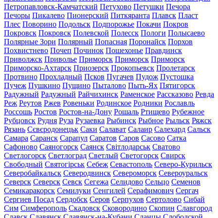
Петропавловск-Камчатский
Петухово
Петушки
Печора
Печоры
Пикалево
Пионерский
Питкяранта
Плавск
Пласт
Плес
Поворино
Подольск
Подпорожье
Покачи
Покров
Покровск
Покровск
Полевской
Полесск
Пологи
Полысаево
Полярные Зори
Полярный
Попасная
Поронайск
Порхов
Похвистнево
Почеп
Починок
Пошехонье
Правдинск
Приволжск
Приволье
Приморск
Приморск
Приморск
Приморско-Ахтарск
Приозерск
Прокопьевск
Пролетарск
Протвино
Прохладный
Псков
Пугачев
Пудож
Пустошка
Пучеж
Пушкино
Пущино
Пыталово
Пыть-Ях
Пятигорск
Радужный
Радужный
Райчихинск
Раменское
Рассказово
Ревда
Реж
Реутов
Ржев
Ровеньки
Родинское
Родники
Рославль
Россошь
Ростов
Ростов-на-Дону
Рошаль
Ртищево
Рубежное
Рубцовск
Рудня
Руза
Рузаевка
Рыбинск
Рыбное
Рыльск
Ряжск
Рязань
Сєвєродонецьк
Саки
Салават
Салаир
Салехард
Сальск
Самара
Саранск
Сарапул
Саратов
Саров
Сасово
Сатка
Сафоново
Саяногорск
Саянск
Світлодарськ
Сватово
Светлогорск
Светлоград
Светлый
Светогорск
Свирск
Свободный
Святогірськ
Себеж
Севастополь
Северо-Курильск
Северобайкальск
Северодвинск
Североморск
Североуральск
Северск
Северск
Севск
Сегежа
Селидово
Сельцо
Семенов
Семикаракорск
Семилуки
Сенгилей
Серафимович
Сергач
Сергиев Посад
Сердобск
Серов
Серпухов
Сертолово
Сибай
Сим
Симферополь
Скадовск
Сковородино
Скопин
Славгород
Славск
Славянск
Славянск-на-Кубани
Сланцы
Слободской