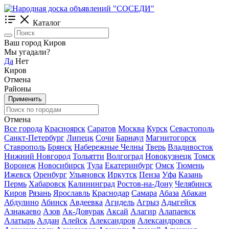
Каталог
Ваш город Киров
Мы угадали?
Да
Нет
Киров
Отмена
Районы
Применить
Отмена
Все города
Красноярск
Саратов
Москва
Курск
Севастополь
Санкт-Петербург
Липецк
Сочи
Барнаул
Магнитогорск
Ставрополь
Брянск
Набережные Челны
Тверь
Владивосток
Нижний Новгород
Тольятти
Волгоград
Новокузнецк
Томск
Воронеж
Новосибирск
Тула
Екатеринбург
Омск
Тюмень
Ижевск
Оренбург
Ульяновск
Иркутск
Пенза
Уфа
Казань
Пермь
Хабаровск
Калининград
Ростов-на-Дону
Челябинск
Киров
Рязань
Ярославль
Краснодар
Самара
Абаза
Абакан
Абдулино
Абинск
Авдеевка
Агидель
Агрыз
Адыгейск
Азнакаево
Азов
Ак-Довурак
Аксай
Алагир
Алапаевск
Алатырь
Алдан
Алейск
Александров
Александровск