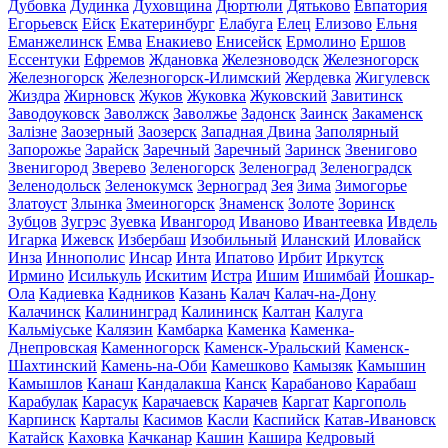
Дубовка
Дудинка
Духовщина
Дюртюли
Дятьково
Евпатория
Егорьевск
Ейск
Екатеринбург
Елабуга
Елец
Елизово
Ельня
Еманжелинск
Емва
Енакиево
Енисейск
Ермолино
Ершов
Ессентуки
Ефремов
Ждановка
Железноводск
Железногорск
Железногорск
Железногорск-Илимский
Жердевка
Жигулевск
Жиздра
Жирновск
Жуков
Жуковка
Жуковский
Завитинск
Заводоуковск
Заволжск
Заволжье
Задонск
Заинск
Закаменск
Залізне
Заозерный
Заозерск
Западная Двина
Заполярный
Запорожье
Зарайск
Заречный
Заречный
Заринск
Звенигово
Звенигород
Зверево
Зеленогорск
Зеленоград
Зеленоградск
Зеленодольск
Зеленокумск
Зерноград
Зея
Зима
Зимогорье
Златоуст
Злынка
Змеиногорск
Знаменск
Золоте
Зоринск
Зубцов
Зугрэс
Зуевка
Ивангород
Иваново
Ивантеевка
Ивдель
Игарка
Ижевск
Избербаш
Изобильный
Иланский
Иловайск
Инза
Иннополис
Инсар
Инта
Ипатово
Ирбит
Иркутск
Ирмино
Исилькуль
Искитим
Истра
Ишим
Ишимбай
Йошкар-
Ола
Кадиевка
Кадников
Казань
Калач
Калач-на-Дону
Калачинск
Калининград
Калининск
Калтан
Калуга
Кальміуське
Калязин
Камбарка
Каменка
Каменка-
Днепровская
Каменногорск
Каменск-Уральский
Каменск-
Шахтинский
Камень-на-Оби
Камешково
Камызяк
Камышин
Камышлов
Канаш
Кандалакша
Канск
Карабаново
Карабаш
Карабулак
Карасук
Карачаевск
Карачев
Каргат
Каргополь
Карпинск
Карталы
Касимов
Касли
Каспийск
Катав-Ивановск
Катайск
Каховка
Качканар
Кашин
Кашира
Кедровый