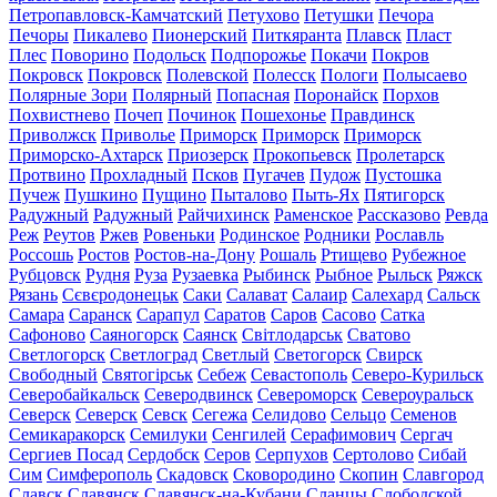
Петропавловск-Камчатский
Петухово
Петушки
Печора
Печоры
Пикалево
Пионерский
Питкяранта
Плавск
Пласт
Плес
Поворино
Подольск
Подпорожье
Покачи
Покров
Покровск
Покровск
Полевской
Полесск
Пологи
Полысаево
Полярные Зори
Полярный
Попасная
Поронайск
Порхов
Похвистнево
Почеп
Починок
Пошехонье
Правдинск
Приволжск
Приволье
Приморск
Приморск
Приморск
Приморско-Ахтарск
Приозерск
Прокопьевск
Пролетарск
Протвино
Прохладный
Псков
Пугачев
Пудож
Пустошка
Пучеж
Пушкино
Пущино
Пыталово
Пыть-Ях
Пятигорск
Радужный
Радужный
Райчихинск
Раменское
Рассказово
Ревда
Реж
Реутов
Ржев
Ровеньки
Родинское
Родники
Рославль
Россошь
Ростов
Ростов-на-Дону
Рошаль
Ртищево
Рубежное
Рубцовск
Рудня
Руза
Рузаевка
Рыбинск
Рыбное
Рыльск
Ряжск
Рязань
Сєвєродонецьк
Саки
Салават
Салаир
Салехард
Сальск
Самара
Саранск
Сарапул
Саратов
Саров
Сасово
Сатка
Сафоново
Саяногорск
Саянск
Світлодарськ
Сватово
Светлогорск
Светлоград
Светлый
Светогорск
Свирск
Свободный
Святогірськ
Себеж
Севастополь
Северо-Курильск
Северобайкальск
Северодвинск
Североморск
Североуральск
Северск
Северск
Севск
Сегежа
Селидово
Сельцо
Семенов
Семикаракорск
Семилуки
Сенгилей
Серафимович
Сергач
Сергиев Посад
Сердобск
Серов
Серпухов
Сертолово
Сибай
Сим
Симферополь
Скадовск
Сковородино
Скопин
Славгород
Славск
Славянск
Славянск-на-Кубани
Сланцы
Слободской