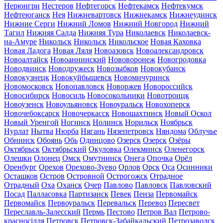
Нерюнгри
Нестеров
Нефтегорск
Нефтекамск
Нефтекумск
Нефтеюганск
Нея
Нижневартовск
Нижнекамск
Нижнеудинск
Нижние Серги
Нижний Ломов
Нижний Новгород
Нижний
Тагил
Нижняя Салда
Нижняя Тура
Николаевск
Николаевск-
на-Амуре
Никольск
Никольск
Никольское
Новая Каховка
Новая Ладога
Новая Ляля
Новоазовск
Новоалександровск
Новоалтайск
Новоаннинский
Нововоронеж
Новогродовка
Новодвинск
Новодружеск
Новозыбков
Новокубанск
Новокузнецк
Новокуйбышевск
Новомичуринск
Новомосковск
Новопавловск
Новоржев
Новороссийск
Новосибирск
Новосиль
Новосокольники
Новотроицк
Новоузенск
Новоульяновск
Новоуральск
Новохоперск
Новочебоксарск
Новочеркасск
Новошахтинск
Новый Оскол
Новый Уренгой
Ногинск
Нолинск
Норильск
Ноябрьск
Нурлат
Нытва
Нюрба
Нягань
Нязепетровск
Няндома
Облучье
Обнинск
Обоянь
Обь
Одинцово
Озерск
Озерск
Озёры
Октябрьск
Октябрьский
Окуловка
Олекминск
Оленегорск
Олешки
Олонец
Омск
Омутнинск
Онега
Опочка
Орёл
Оренбург
Орехов
Орехово-Зуево
Орлов
Орск
Оса
Осинники
Осташков
Остров
Островной
Острогожск
Отрадное
Отрадный
Оха
Оханск
Очер
Павлово
Павловск
Павловский
Посад
Палласовка
Партизанск
Певек
Пенза
Первомайск
Первомайск
Первоуральск
Перевальск
Перевоз
Пересвет
Переславль-Залесский
Пермь
Пестово
Петров Вал
Петрово-
красносілля
Петровск
Петровск-Забайкальский
Петрозаводск