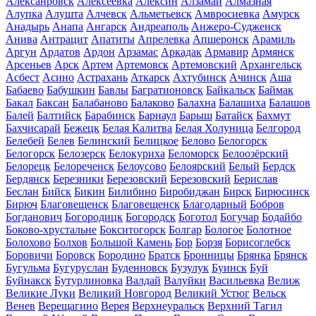
Алексанровск
Алексеевка
Алексин
Алзамай
Алмазная
Алупка
Алушта
Алчевск
Альметьевск
Амвросиевка
Амурск
Анадырь
Анапа
Ангарск
Андреаполь
Анжеро-Судженск
Анива
Антрацит
Апатиты
Апрелевка
Апшеронск
Арамиль
Аргун
Ардатов
Ардон
Арзамас
Аркадак
Армавир
Армянск
Арсеньев
Арск
Артем
Артемовск
Артемовский
Архангельск
Асбест
Асино
Астрахань
Аткарск
Ахтубинск
Ачинск
Аша
Бабаево
Бабушкин
Бавлы
Багратионовск
Байкальск
Баймак
Бакал
Баксан
Балабаново
Балаково
Балахна
Балашиха
Балашов
Балей
Балтийск
Барабинск
Барнаул
Барыш
Батайск
Бахмут
Бахчисарай
Бежецк
Белая Калитва
Белая Холуница
Белгород
Белебей
Белев
Белинский
Белицкое
Белово
Белогорск
Белогорск
Белозерск
Белокуриха
Беломорск
Белоозёрский
Белорецк
Белореченск
Белоусово
Белоярский
Белый
Бердск
Бердянск
Березники
Березовский
Березовский
Берислав
Беслан
Бийск
Бикин
Билибино
Биробиджан
Бирск
Бирюсинск
Бирюч
Благовещенск
Благовещенск
Благодарный
Бобров
Богданович
Богородицк
Богородск
Боготол
Богучар
Бодайбо
Боково-хрустальне
Бокситогорск
Болгар
Бологое
Болотное
Болохово
Болхов
Большой Камень
Бор
Борзя
Борисоглебск
Боровичи
Боровск
Бородино
Братск
Бронницы
Брянка
Брянск
Бугульма
Бугуруслан
Буденновск
Бузулук
Буинск
Буй
Буйнакск
Бутурлиновка
Валдай
Валуйки
Васильевка
Велиж
Великие Луки
Великий Новгород
Великий Устюг
Вельск
Венев
Верещагино
Верея
Верхнеуральск
Верхний Тагил