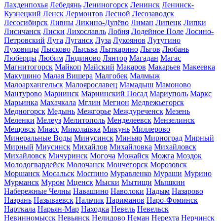
Лахденпохья
Лебедянь
Лениногорск
Ленинск
Ленинск-
Кузнецкий
Ленск
Лермонтов
Лесной
Лесозаводск
Лесосибирск
Ливны
Ликино-Дулёво
Лиман
Липецк
Липки
Лисичанск
Лиски
Лихославль
Лобня
Лодейное Поле
Лосино-
Петровский
Луга
Луганск
Луза
Лукоянов
Лутугино
Луховицы
Лысково
Лысьва
Лыткарино
Льгов
Любань
Люберцы
Любим
Людиново
Лянтор
Магадан
Магас
Магнитогорск
Майкоп
Майский
Макаров
Макарьев
Макеевка
Макушино
Малая Вишера
Малгобек
Малмыж
Малоархангельск
Малоярославец
Мамадыш
Мамоново
Мантурово
Мариинск
Мариинский Посад
Мариуполь
Маркс
Марьинка
Махачкала
Мглин
Мегион
Медвежьегорск
Медногорск
Медынь
Межгорье
Междуреченск
Мезень
Меленки
Мелеуз
Мелитополь
Менделеевск
Мензелинск
Мещовск
Миасс
Миколаївка
Микунь
Миллерово
Минеральные Воды
Минусинск
Миньяр
Мирноград
Мирный
Мирный
Миусинск
Михайлов
Михайловка
Михайловск
Михайловск
Мичуринск
Могоча
Можайск
Можга
Моздок
Молодогвардейск
Молочанск
Мончегорск
Морозовск
Моршанск
Мосальск
Моспино
Муравленко
Мураши
Мурино
Мурманск
Муром
Мценск
Мыски
Мытищи
Мышкин
Набережные Челны
Навашино
Наволоки
Надым
Назарово
Назрань
Называевск
Нальчик
Нариманов
Наро-Фоминск
Нарткала
Нарьян-Мар
Находка
Невель
Невельск
Невинномысск
Невьянск
Нелидово
Неман
Нерехта
Нерчинск