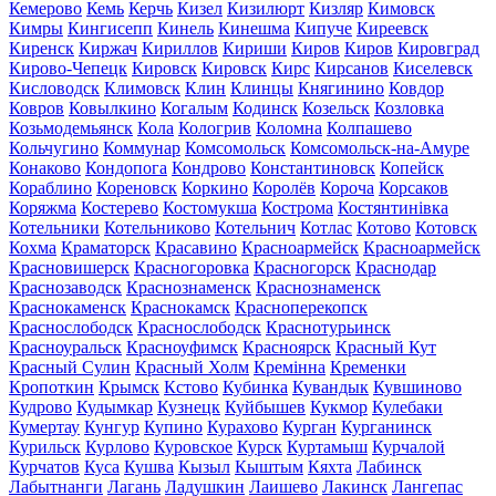
Кемерово
Кемь
Керчь
Кизел
Кизилюрт
Кизляр
Кимовск
Кимры
Кингисепп
Кинель
Кинешма
Кипуче
Киреевск
Киренск
Киржач
Кириллов
Кириши
Киров
Киров
Кировград
Кирово-Чепецк
Кировск
Кировск
Кирс
Кирсанов
Киселевск
Кисловодск
Климовск
Клин
Клинцы
Княгинино
Ковдор
Ковров
Ковылкино
Когалым
Кодинск
Козельск
Козловка
Козьмодемьянск
Кола
Кологрив
Коломна
Колпашево
Кольчугино
Коммунар
Комсомольск
Комсомольск-на-Амуре
Конаково
Кондопога
Кондрово
Константиновск
Копейск
Кораблино
Кореновск
Коркино
Королёв
Короча
Корсаков
Коряжма
Костерево
Костомукша
Кострома
Костянтинівка
Котельники
Котельниково
Котельнич
Котлас
Котово
Котовск
Кохма
Краматорск
Красавино
Красноармейск
Красноармейск
Красновишерск
Красногоровка
Красногорск
Краснодар
Краснозаводск
Краснознаменск
Краснознаменск
Краснокаменск
Краснокамск
Красноперекопск
Краснослободск
Краснослободск
Краснотурьинск
Красноуральск
Красноуфимск
Красноярск
Красный Кут
Красный Сулин
Красный Холм
Кремінна
Кременки
Кропоткин
Крымск
Кстово
Кубинка
Кувандык
Кувшиново
Кудрово
Кудымкар
Кузнецк
Куйбышев
Кукмор
Кулебаки
Кумертау
Кунгур
Купино
Курахово
Курган
Курганинск
Курильск
Курлово
Куровское
Курск
Куртамыш
Курчалой
Курчатов
Куса
Кушва
Кызыл
Кыштым
Кяхта
Лабинск
Лабытнанги
Лагань
Ладушкин
Лаишево
Лакинск
Лангепас