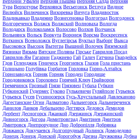
Верхний Уфалей
Верхняя Пышма
Верхняя Салда
Верхняя
Тура
Верхотурье
Верхоянск
Весьегонск
Ветлуга
Видное
Вилюйск
Вилючинск
Вихоревка
Вичуга
Владивосток
Владикавказ
Владимир
Вознесеновка
Волгоград
Волгодонск
Волгореченск
Волжск
Волжский
Волноваха
Вологда
Володарск
Волоколамск
Волосово
Волхов
Волчанск
Вольнянск
Вольск
Воркута
Воронеж
Ворсма
Воскресенск
Воткинск
Всеволожск
Вуглегірськ
Вуктыл
Выборг
Выкса
Высоковск
Высоцк
Вытегра
Вышний Волочек
Вяземский
Вязники
Вязьма
Вятские Поляны
Гірське
Гаврилов Посад
Гаврилов-Ям
Гагарин
Гаджиево
Гай
Галич
Гатчина
Гвардейск
Гдов
Геленджик
Геническ
Георгиевск
Глазов
Гола пристань
Голицыно
Голубівка
Горбатов
Горловка
Горно-Алтайск
Горнозаводск
Горняк
Горняк
Городец
Городище
Городовиковск
Гороховец
Горячий Ключ
Грайворон
Гремячинск
Грозный
Грязи
Грязовец
Губаха
Губкин
Губкинский
Гудермес
Гуково
Гулькевичи
Гуляйполе
Гурьевск
Гурьевск
Гусев
Гусиноозерск
Гусь-Хрустальный
Давлеканово
Дагестанские Огни
Далматово
Дальнегорск
Дальнереченск
Данилов
Данков
Дебальцево
Дегтярск
Дедовск
Демидов
Дербент
Десногорск
Джанкой
Дзержинск
Дзержинский
Дивногорск
Дигора
Димитровград
Дмитриев
Дмитров
Дмитровск
Днепрорудное
Дно
Добропілля
Добрянка
Довжанск
Докучаевск
Долгопрудный
Долинск
Домодедово
Донецк
Донецк
Донской
Дорогобуж
Дрезна
Дружковка
Дубна