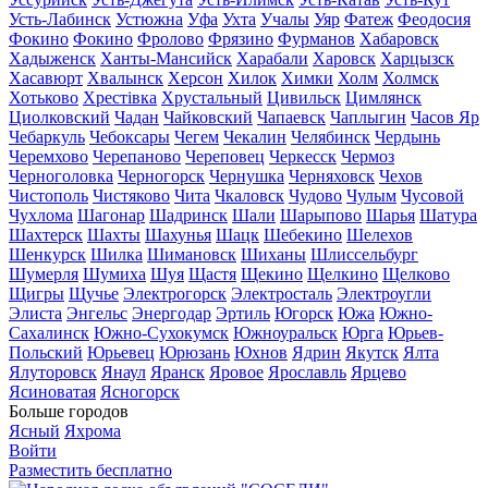
Усть-Лабинск
Устюжна
Уфа
Ухта
Учалы
Уяр
Фатеж
Феодосия
Фокино
Фокино
Фролово
Фрязино
Фурманов
Хабаровск
Хадыженск
Ханты-Мансийск
Харабали
Харовск
Харцызск
Хасавюрт
Хвалынск
Херсон
Хилок
Химки
Холм
Холмск
Хотьково
Хрестівка
Хрустальный
Цивильск
Цимлянск
Циолковский
Чадан
Чайковский
Чапаевск
Чаплыгин
Часов Яр
Чебаркуль
Чебоксары
Чегем
Чекалин
Челябинск
Чердынь
Черемхово
Черепаново
Череповец
Черкесск
Чермоз
Черноголовка
Черногорск
Чернушка
Черняховск
Чехов
Чистополь
Чистяково
Чита
Чкаловск
Чудово
Чулым
Чусовой
Чухлома
Шагонар
Шадринск
Шали
Шарыпово
Шарья
Шатура
Шахтерск
Шахты
Шахунья
Шацк
Шебекино
Шелехов
Шенкурск
Шилка
Шимановск
Шиханы
Шлиссельбург
Шумерля
Шумиха
Шуя
Щастя
Щекино
Щелкино
Щелково
Щигры
Щучье
Электрогорск
Электросталь
Электроугли
Элиста
Энгельс
Энергодар
Эртиль
Югорск
Южа
Южно-
Сахалинск
Южно-Сухокумск
Южноуральск
Юрга
Юрьев-
Польский
Юрьевец
Юрюзань
Юхнов
Ядрин
Якутск
Ялта
Ялуторовск
Янаул
Яранск
Яровое
Ярославль
Ярцево
Ясиноватая
Ясногорск
Больше городов
Ясный
Яхрома
Войти
Разместить бесплатно