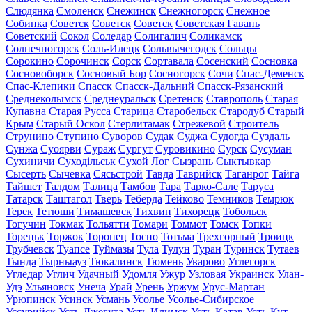
Слюдянка
Смоленск
Снежинск
Снежногорск
Снежное
Собинка
Советск
Советск
Советск
Советская Гавань
Советский
Сокол
Соледар
Солигалич
Соликамск
Солнечногорск
Соль-Илецк
Сольвычегодск
Сольцы
Сорокино
Сорочинск
Сорск
Сортавала
Сосенский
Сосновка
Сосновоборск
Сосновый Бор
Сосногорск
Сочи
Спас-Деменск
Спас-Клепики
Спасск
Спасск-Дальний
Спасск-Рязанский
Среднеколымск
Среднеуральск
Сретенск
Ставрополь
Старая
Купавна
Старая Русса
Старица
Старобельск
Стародуб
Старый
Крым
Старый Оскол
Стерлитамак
Стрежевой
Строитель
Струнино
Ступино
Суворов
Судак
Суджа
Судогда
Суздаль
Сунжа
Суоярви
Сураж
Сургут
Суровикино
Сурск
Сусуман
Сухиничи
Суходільськ
Сухой Лог
Сызрань
Сыктывкар
Сысерть
Сычевка
Сясьстрой
Тавда
Таврийск
Таганрог
Тайга
Тайшет
Талдом
Талица
Тамбов
Тара
Тарко-Сале
Таруса
Татарск
Таштагол
Тверь
Теберда
Тейково
Темников
Темрюк
Терек
Тетюши
Тимашевск
Тихвин
Тихорецк
Тобольск
Тогучин
Токмак
Тольятти
Томари
Томмот
Томск
Топки
Торецьк
Торжок
Торопец
Тосно
Тотьма
Трехгорный
Троицк
Трубчевск
Туапсе
Туймазы
Тула
Тулун
Туран
Туринск
Тутаев
Тында
Тырныауз
Тюкалинск
Тюмень
Уварово
Углегорск
Угледар
Углич
Удачный
Удомля
Ужур
Узловая
Украинск
Улан-
Удэ
Ульяновск
Унеча
Урай
Урень
Уржум
Урус-Мартан
Урюпинск
Усинск
Усмань
Усолье
Усолье-Сибирское
Уссурийск
Усть-Джегута
Усть-Илимск
Усть-Катав
Усть-Кут