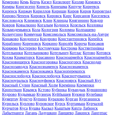
Кемерово
Кемь
Керчь
Кизел
Кизилюрт
Кизляр
Кимовск
Кимры
Кингисепп
Кинель
Кинешма
Кипуче
Киреевск
Киренск
Киржач
Кириллов
Кириши
Киров
Киров
Кировград
Кирово-Чепецк
Кировск
Кировск
Кирс
Кирсанов
Киселевск
Кисловодск
Климовск
Клин
Клинцы
Княгинино
Ковдор
Ковров
Ковылкино
Когалым
Кодинск
Козельск
Козловка
Козьмодемьянск
Кола
Кологрив
Коломна
Колпашево
Кольчугино
Коммунар
Комсомольск
Комсомольск-на-Амуре
Конаково
Кондопога
Кондрово
Константиновск
Копейск
Кораблино
Кореновск
Коркино
Королёв
Короча
Корсаков
Коряжма
Костерево
Костомукша
Кострома
Костянтинівка
Котельники
Котельниково
Котельнич
Котлас
Котово
Котовск
Кохма
Краматорск
Красавино
Красноармейск
Красноармейск
Красновишерск
Красногоровка
Красногорск
Краснодар
Краснозаводск
Краснознаменск
Краснознаменск
Краснокаменск
Краснокамск
Красноперекопск
Краснослободск
Краснослободск
Краснотурьинск
Красноуральск
Красноуфимск
Красноярск
Красный Кут
Красный Сулин
Красный Холм
Кремінна
Кременки
Кропоткин
Крымск
Кстово
Кубинка
Кувандык
Кувшиново
Кудрово
Кудымкар
Кузнецк
Куйбышев
Кукмор
Кулебаки
Кумертау
Кунгур
Купино
Курахово
Курган
Курганинск
Курильск
Курлово
Куровское
Курск
Куртамыш
Курчалой
Курчатов
Куса
Кушва
Кызыл
Кыштым
Кяхта
Лабинск
Лабытнанги
Лагань
Ладушкин
Лаишево
Лакинск
Лангепас