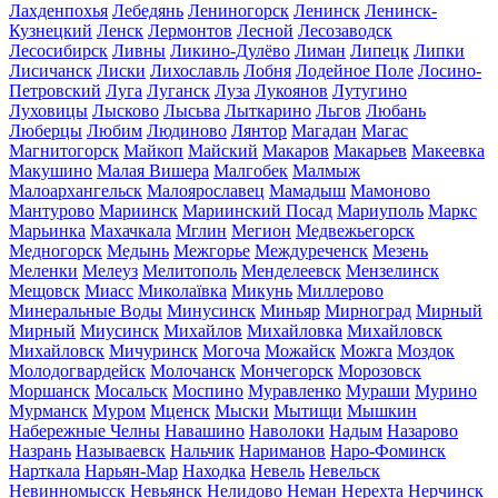
Лахденпохья
Лебедянь
Лениногорск
Ленинск
Ленинск-
Кузнецкий
Ленск
Лермонтов
Лесной
Лесозаводск
Лесосибирск
Ливны
Ликино-Дулёво
Лиман
Липецк
Липки
Лисичанск
Лиски
Лихославль
Лобня
Лодейное Поле
Лосино-
Петровский
Луга
Луганск
Луза
Лукоянов
Лутугино
Луховицы
Лысково
Лысьва
Лыткарино
Льгов
Любань
Люберцы
Любим
Людиново
Лянтор
Магадан
Магас
Магнитогорск
Майкоп
Майский
Макаров
Макарьев
Макеевка
Макушино
Малая Вишера
Малгобек
Малмыж
Малоархангельск
Малоярославец
Мамадыш
Мамоново
Мантурово
Мариинск
Мариинский Посад
Мариуполь
Маркс
Марьинка
Махачкала
Мглин
Мегион
Медвежьегорск
Медногорск
Медынь
Межгорье
Междуреченск
Мезень
Меленки
Мелеуз
Мелитополь
Менделеевск
Мензелинск
Мещовск
Миасс
Миколаївка
Микунь
Миллерово
Минеральные Воды
Минусинск
Миньяр
Мирноград
Мирный
Мирный
Миусинск
Михайлов
Михайловка
Михайловск
Михайловск
Мичуринск
Могоча
Можайск
Можга
Моздок
Молодогвардейск
Молочанск
Мончегорск
Морозовск
Моршанск
Мосальск
Моспино
Муравленко
Мураши
Мурино
Мурманск
Муром
Мценск
Мыски
Мытищи
Мышкин
Набережные Челны
Навашино
Наволоки
Надым
Назарово
Назрань
Называевск
Нальчик
Нариманов
Наро-Фоминск
Нарткала
Нарьян-Мар
Находка
Невель
Невельск
Невинномысск
Невьянск
Нелидово
Неман
Нерехта
Нерчинск