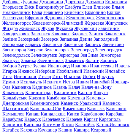
Дубовка
Дудинка
Духовщина
Дюртюли
Дятьково
Евпатория
Егорьевск
Ейск
Екатеринбург
Елабуга
Елец
Елизово
Ельня
Еманжелинск
Емва
Енакиево
Енисейск
Ермолино
Ершов
Ессентуки
Ефремов
Ждановка
Железноводск
Железногорск
Железногорск
Железногорск-Илимский
Жердевка
Жигулевск
Жиздра
Жирновск
Жуков
Жуковка
Жуковский
Завитинск
Заводоуковск
Заволжск
Заволжье
Задонск
Заинск
Закаменск
Залізне
Заозерный
Заозерск
Западная Двина
Заполярный
Запорожье
Зарайск
Заречный
Заречный
Заринск
Звенигово
Звенигород
Зверево
Зеленогорск
Зеленоград
Зеленоградск
Зеленодольск
Зеленокумск
Зерноград
Зея
Зима
Зимогорье
Златоуст
Злынка
Змеиногорск
Знаменск
Золоте
Зоринск
Зубцов
Зугрэс
Зуевка
Ивангород
Иваново
Ивантеевка
Ивдель
Игарка
Ижевск
Избербаш
Изобильный
Иланский
Иловайск
Инза
Иннополис
Инсар
Инта
Ипатово
Ирбит
Иркутск
Ирмино
Исилькуль
Искитим
Истра
Ишим
Ишимбай
Йошкар-
Ола
Кадиевка
Кадников
Казань
Калач
Калач-на-Дону
Калачинск
Калининград
Калининск
Калтан
Калуга
Кальміуське
Калязин
Камбарка
Каменка
Каменка-
Днепровская
Каменногорск
Каменск-Уральский
Каменск-
Шахтинский
Камень-на-Оби
Камешково
Камызяк
Камышин
Камышлов
Канаш
Кандалакша
Канск
Карабаново
Карабаш
Карабулак
Карасук
Карачаевск
Карачев
Каргат
Каргополь
Карпинск
Карталы
Касимов
Касли
Каспийск
Катав-Ивановск
Катайск
Каховка
Качканар
Кашин
Кашира
Кедровый