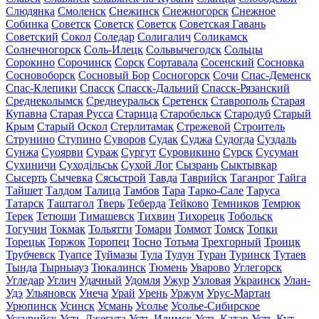
Слюдянка
Смоленск
Снежинск
Снежногорск
Снежное
Собинка
Советск
Советск
Советск
Советская Гавань
Советский
Сокол
Соледар
Солигалич
Соликамск
Солнечногорск
Соль-Илецк
Сольвычегодск
Сольцы
Сорокино
Сорочинск
Сорск
Сортавала
Сосенский
Сосновка
Сосновоборск
Сосновый Бор
Сосногорск
Сочи
Спас-Деменск
Спас-Клепики
Спасск
Спасск-Дальний
Спасск-Рязанский
Среднеколымск
Среднеуральск
Сретенск
Ставрополь
Старая
Купавна
Старая Русса
Старица
Старобельск
Стародуб
Старый
Крым
Старый Оскол
Стерлитамак
Стрежевой
Строитель
Струнино
Ступино
Суворов
Судак
Суджа
Судогда
Суздаль
Сунжа
Суоярви
Сураж
Сургут
Суровикино
Сурск
Сусуман
Сухиничи
Суходільськ
Сухой Лог
Сызрань
Сыктывкар
Сысерть
Сычевка
Сясьстрой
Тавда
Таврийск
Таганрог
Тайга
Тайшет
Талдом
Талица
Тамбов
Тара
Тарко-Сале
Таруса
Татарск
Таштагол
Тверь
Теберда
Тейково
Темников
Темрюк
Терек
Тетюши
Тимашевск
Тихвин
Тихорецк
Тобольск
Тогучин
Токмак
Тольятти
Томари
Томмот
Томск
Топки
Торецьк
Торжок
Торопец
Тосно
Тотьма
Трехгорный
Троицк
Трубчевск
Туапсе
Туймазы
Тула
Тулун
Туран
Туринск
Тутаев
Тында
Тырныауз
Тюкалинск
Тюмень
Уварово
Углегорск
Угледар
Углич
Удачный
Удомля
Ужур
Узловая
Украинск
Улан-
Удэ
Ульяновск
Унеча
Урай
Урень
Уржум
Урус-Мартан
Урюпинск
Усинск
Усмань
Усолье
Усолье-Сибирское
Уссурийск
Усть-Джегута
Усть-Илимск
Усть-Катав
Усть-Кут