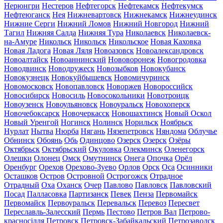
Нерюнгри
Нестеров
Нефтегорск
Нефтекамск
Нефтекумск
Нефтеюганск
Нея
Нижневартовск
Нижнекамск
Нижнеудинск
Нижние Серги
Нижний Ломов
Нижний Новгород
Нижний
Тагил
Нижняя Салда
Нижняя Тура
Николаевск
Николаевск-
на-Амуре
Никольск
Никольск
Никольское
Новая Каховка
Новая Ладога
Новая Ляля
Новоазовск
Новоалександровск
Новоалтайск
Новоаннинский
Нововоронеж
Новогродовка
Новодвинск
Новодружеск
Новозыбков
Новокубанск
Новокузнецк
Новокуйбышевск
Новомичуринск
Новомосковск
Новопавловск
Новоржев
Новороссийск
Новосибирск
Новосиль
Новосокольники
Новотроицк
Новоузенск
Новоульяновск
Новоуральск
Новохоперск
Новочебоксарск
Новочеркасск
Новошахтинск
Новый Оскол
Новый Уренгой
Ногинск
Нолинск
Норильск
Ноябрьск
Нурлат
Нытва
Нюрба
Нягань
Нязепетровск
Няндома
Облучье
Обнинск
Обоянь
Обь
Одинцово
Озерск
Озерск
Озёры
Октябрьск
Октябрьский
Окуловка
Олекминск
Оленегорск
Олешки
Олонец
Омск
Омутнинск
Онега
Опочка
Орёл
Оренбург
Орехов
Орехово-Зуево
Орлов
Орск
Оса
Осинники
Осташков
Остров
Островной
Острогожск
Отрадное
Отрадный
Оха
Оханск
Очер
Павлово
Павловск
Павловский
Посад
Палласовка
Партизанск
Певек
Пенза
Первомайск
Первомайск
Первоуральск
Перевальск
Перевоз
Пересвет
Переславль-Залесский
Пермь
Пестово
Петров Вал
Петрово-
красносілля
Петровск
Петровск-Забайкальский
Петрозаводск