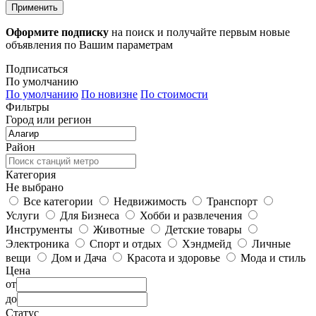
Применить
Оформите подписку
на поиск и получайте первым новые
объявления по Вашим параметрам
Подписаться
По умолчанию
По умолчанию
По новизне
По стоимости
Фильтры
Город или регион
Район
Категория
Не выбрано
Все категории
Недвижимость
Транспорт
Услуги
Для Бизнеса
Хобби и развлечения
Инструменты
Животные
Детские товары
Электроника
Спорт и отдых
Хэндмейд
Личные
вещи
Дом и Дача
Красота и здоровье
Мода и стиль
Цена
от
до
Статус