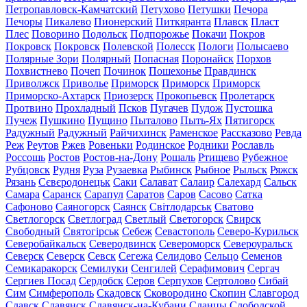
Петропавловск-Камчатский
Петухово
Петушки
Печора
Печоры
Пикалево
Пионерский
Питкяранта
Плавск
Пласт
Плес
Поворино
Подольск
Подпорожье
Покачи
Покров
Покровск
Покровск
Полевской
Полесск
Пологи
Полысаево
Полярные Зори
Полярный
Попасная
Поронайск
Порхов
Похвистнево
Почеп
Починок
Пошехонье
Правдинск
Приволжск
Приволье
Приморск
Приморск
Приморск
Приморско-Ахтарск
Приозерск
Прокопьевск
Пролетарск
Протвино
Прохладный
Псков
Пугачев
Пудож
Пустошка
Пучеж
Пушкино
Пущино
Пыталово
Пыть-Ях
Пятигорск
Радужный
Радужный
Райчихинск
Раменское
Рассказово
Ревда
Реж
Реутов
Ржев
Ровеньки
Родинское
Родники
Рославль
Россошь
Ростов
Ростов-на-Дону
Рошаль
Ртищево
Рубежное
Рубцовск
Рудня
Руза
Рузаевка
Рыбинск
Рыбное
Рыльск
Ряжск
Рязань
Сєвєродонецьк
Саки
Салават
Салаир
Салехард
Сальск
Самара
Саранск
Сарапул
Саратов
Саров
Сасово
Сатка
Сафоново
Саяногорск
Саянск
Світлодарськ
Сватово
Светлогорск
Светлоград
Светлый
Светогорск
Свирск
Свободный
Святогірськ
Себеж
Севастополь
Северо-Курильск
Северобайкальск
Северодвинск
Североморск
Североуральск
Северск
Северск
Севск
Сегежа
Селидово
Сельцо
Семенов
Семикаракорск
Семилуки
Сенгилей
Серафимович
Сергач
Сергиев Посад
Сердобск
Серов
Серпухов
Сертолово
Сибай
Сим
Симферополь
Скадовск
Сковородино
Скопин
Славгород
Славск
Славянск
Славянск-на-Кубани
Сланцы
Слободской