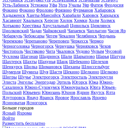
Усть-Лабинск
Устюжна
Уфа
Ухта
Учалы
Уяр
Фатеж
Феодосия
Фокино
Фокино
Фролово
Фрязино
Фурманов
Хабаровск
Хадыженск
Ханты-Мансийск
Харабали
Харовск
Харцызск
Хасавюрт
Хвалынск
Херсон
Хилок
Химки
Холм
Холмск
Хотьково
Хрестівка
Хрустальный
Цивильск
Цимлянск
Циолковский
Чадан
Чайковский
Чапаевск
Чаплыгин
Часов Яр
Чебаркуль
Чебоксары
Чегем
Чекалин
Челябинск
Чердынь
Черемхово
Черепаново
Череповец
Черкесск
Чермоз
Черноголовка
Черногорск
Чернушка
Черняховск
Чехов
Чистополь
Чистяково
Чита
Чкаловск
Чудово
Чулым
Чусовой
Чухлома
Шагонар
Шадринск
Шали
Шарыпово
Шарья
Шатура
Шахтерск
Шахты
Шахунья
Шацк
Шебекино
Шелехов
Шенкурск
Шилка
Шимановск
Шиханы
Шлиссельбург
Шумерля
Шумиха
Шуя
Щастя
Щекино
Щелкино
Щелково
Щигры
Щучье
Электрогорск
Электросталь
Электроугли
Элиста
Энгельс
Энергодар
Эртиль
Югорск
Южа
Южно-
Сахалинск
Южно-Сухокумск
Южноуральск
Юрга
Юрьев-
Польский
Юрьевец
Юрюзань
Юхнов
Ядрин
Якутск
Ялта
Ялуторовск
Янаул
Яранск
Яровое
Ярославль
Ярцево
Ясиноватая
Ясногорск
Больше городов
Ясный
Яхрома
Войти
Разместить бесплатно