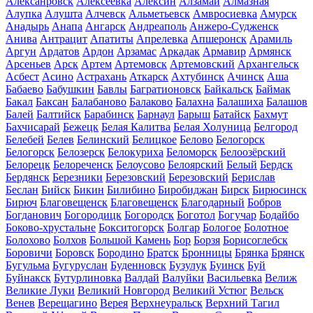
Алексанровск
Алексеевка
Алексин
Алзамай
Алмазная
Алупка
Алушта
Алчевск
Альметьевск
Амвросиевка
Амурск
Анадырь
Анапа
Ангарск
Андреаполь
Анжеро-Судженск
Анива
Антрацит
Апатиты
Апрелевка
Апшеронск
Арамиль
Аргун
Ардатов
Ардон
Арзамас
Аркадак
Армавир
Армянск
Арсеньев
Арск
Артем
Артемовск
Артемовский
Архангельск
Асбест
Асино
Астрахань
Аткарск
Ахтубинск
Ачинск
Аша
Бабаево
Бабушкин
Бавлы
Багратионовск
Байкальск
Баймак
Бакал
Баксан
Балабаново
Балаково
Балахна
Балашиха
Балашов
Балей
Балтийск
Барабинск
Барнаул
Барыш
Батайск
Бахмут
Бахчисарай
Бежецк
Белая Калитва
Белая Холуница
Белгород
Белебей
Белев
Белинский
Белицкое
Белово
Белогорск
Белогорск
Белозерск
Белокуриха
Беломорск
Белоозёрский
Белорецк
Белореченск
Белоусово
Белоярский
Белый
Бердск
Бердянск
Березники
Березовский
Березовский
Берислав
Беслан
Бийск
Бикин
Билибино
Биробиджан
Бирск
Бирюсинск
Бирюч
Благовещенск
Благовещенск
Благодарный
Бобров
Богданович
Богородицк
Богородск
Боготол
Богучар
Бодайбо
Боково-хрустальне
Бокситогорск
Болгар
Бологое
Болотное
Болохово
Болхов
Большой Камень
Бор
Борзя
Борисоглебск
Боровичи
Боровск
Бородино
Братск
Бронницы
Брянка
Брянск
Бугульма
Бугуруслан
Буденновск
Бузулук
Буинск
Буй
Буйнакск
Бутурлиновка
Валдай
Валуйки
Васильевка
Велиж
Великие Луки
Великий Новгород
Великий Устюг
Вельск
Венев
Верещагино
Верея
Верхнеуральск
Верхний Тагил