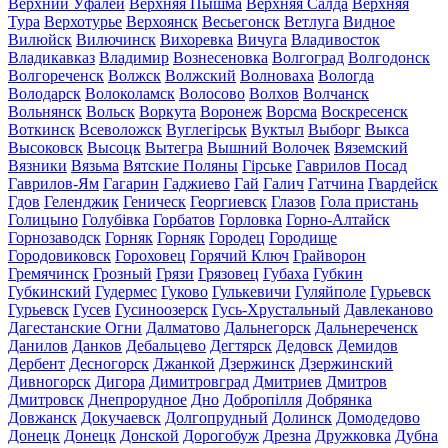
Верхний Уфалей
Верхняя Пышма
Верхняя Салда
Верхняя
Тура
Верхотурье
Верхоянск
Весьегонск
Ветлуга
Видное
Вилюйск
Вилючинск
Вихоревка
Вичуга
Владивосток
Владикавказ
Владимир
Вознесеновка
Волгоград
Волгодонск
Волгореченск
Волжск
Волжский
Волноваха
Вологда
Володарск
Волоколамск
Волосово
Волхов
Волчанск
Вольнянск
Вольск
Воркута
Воронеж
Ворсма
Воскресенск
Воткинск
Всеволожск
Вуглегірськ
Вуктыл
Выборг
Выкса
Высоковск
Высоцк
Вытегра
Вышний Волочек
Вяземский
Вязники
Вязьма
Вятские Поляны
Гірське
Гаврилов Посад
Гаврилов-Ям
Гагарин
Гаджиево
Гай
Галич
Гатчина
Гвардейск
Гдов
Геленджик
Геническ
Георгиевск
Глазов
Гола пристань
Голицыно
Голубівка
Горбатов
Горловка
Горно-Алтайск
Горнозаводск
Горняк
Горняк
Городец
Городище
Городовиковск
Гороховец
Горячий Ключ
Грайворон
Гремячинск
Грозный
Грязи
Грязовец
Губаха
Губкин
Губкинский
Гудермес
Гуково
Гулькевичи
Гуляйполе
Гурьевск
Гурьевск
Гусев
Гусиноозерск
Гусь-Хрустальный
Давлеканово
Дагестанские Огни
Далматово
Дальнегорск
Дальнереченск
Данилов
Данков
Дебальцево
Дегтярск
Дедовск
Демидов
Дербент
Десногорск
Джанкой
Дзержинск
Дзержинский
Дивногорск
Дигора
Димитровград
Дмитриев
Дмитров
Дмитровск
Днепрорудное
Дно
Добропілля
Добрянка
Довжанск
Докучаевск
Долгопрудный
Долинск
Домодедово
Донецк
Донецк
Донской
Дорогобуж
Дрезна
Дружковка
Дубна