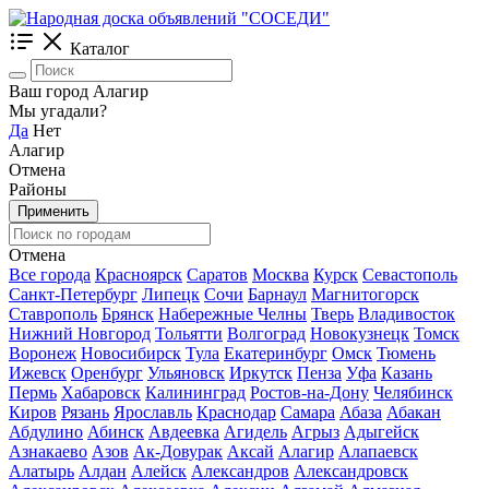
Каталог
Ваш город Алагир
Мы угадали?
Да
Нет
Алагир
Отмена
Районы
Применить
Отмена
Все города
Красноярск
Саратов
Москва
Курск
Севастополь
Санкт-Петербург
Липецк
Сочи
Барнаул
Магнитогорск
Ставрополь
Брянск
Набережные Челны
Тверь
Владивосток
Нижний Новгород
Тольятти
Волгоград
Новокузнецк
Томск
Воронеж
Новосибирск
Тула
Екатеринбург
Омск
Тюмень
Ижевск
Оренбург
Ульяновск
Иркутск
Пенза
Уфа
Казань
Пермь
Хабаровск
Калининград
Ростов-на-Дону
Челябинск
Киров
Рязань
Ярославль
Краснодар
Самара
Абаза
Абакан
Абдулино
Абинск
Авдеевка
Агидель
Агрыз
Адыгейск
Азнакаево
Азов
Ак-Довурак
Аксай
Алагир
Алапаевск
Алатырь
Алдан
Алейск
Александров
Александровск