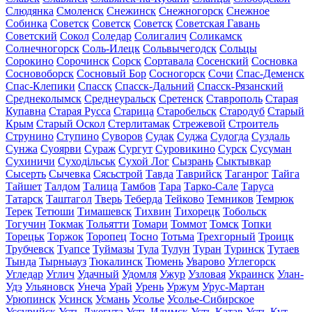
Слюдянка
Смоленск
Снежинск
Снежногорск
Снежное
Собинка
Советск
Советск
Советск
Советская Гавань
Советский
Сокол
Соледар
Солигалич
Соликамск
Солнечногорск
Соль-Илецк
Сольвычегодск
Сольцы
Сорокино
Сорочинск
Сорск
Сортавала
Сосенский
Сосновка
Сосновоборск
Сосновый Бор
Сосногорск
Сочи
Спас-Деменск
Спас-Клепики
Спасск
Спасск-Дальний
Спасск-Рязанский
Среднеколымск
Среднеуральск
Сретенск
Ставрополь
Старая
Купавна
Старая Русса
Старица
Старобельск
Стародуб
Старый
Крым
Старый Оскол
Стерлитамак
Стрежевой
Строитель
Струнино
Ступино
Суворов
Судак
Суджа
Судогда
Суздаль
Сунжа
Суоярви
Сураж
Сургут
Суровикино
Сурск
Сусуман
Сухиничи
Суходільськ
Сухой Лог
Сызрань
Сыктывкар
Сысерть
Сычевка
Сясьстрой
Тавда
Таврийск
Таганрог
Тайга
Тайшет
Талдом
Талица
Тамбов
Тара
Тарко-Сале
Таруса
Татарск
Таштагол
Тверь
Теберда
Тейково
Темников
Темрюк
Терек
Тетюши
Тимашевск
Тихвин
Тихорецк
Тобольск
Тогучин
Токмак
Тольятти
Томари
Томмот
Томск
Топки
Торецьк
Торжок
Торопец
Тосно
Тотьма
Трехгорный
Троицк
Трубчевск
Туапсе
Туймазы
Тула
Тулун
Туран
Туринск
Тутаев
Тында
Тырныауз
Тюкалинск
Тюмень
Уварово
Углегорск
Угледар
Углич
Удачный
Удомля
Ужур
Узловая
Украинск
Улан-
Удэ
Ульяновск
Унеча
Урай
Урень
Уржум
Урус-Мартан
Урюпинск
Усинск
Усмань
Усолье
Усолье-Сибирское
Уссурийск
Усть-Джегута
Усть-Илимск
Усть-Катав
Усть-Кут