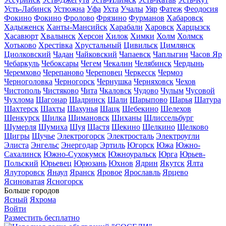
Усть-Лабинск
Устюжна
Уфа
Ухта
Учалы
Уяр
Фатеж
Феодосия
Фокино
Фокино
Фролово
Фрязино
Фурманов
Хабаровск
Хадыженск
Ханты-Мансийск
Харабали
Харовск
Харцызск
Хасавюрт
Хвалынск
Херсон
Хилок
Химки
Холм
Холмск
Хотьково
Хрестівка
Хрустальный
Цивильск
Цимлянск
Циолковский
Чадан
Чайковский
Чапаевск
Чаплыгин
Часов Яр
Чебаркуль
Чебоксары
Чегем
Чекалин
Челябинск
Чердынь
Черемхово
Черепаново
Череповец
Черкесск
Чермоз
Черноголовка
Черногорск
Чернушка
Черняховск
Чехов
Чистополь
Чистяково
Чита
Чкаловск
Чудово
Чулым
Чусовой
Чухлома
Шагонар
Шадринск
Шали
Шарыпово
Шарья
Шатура
Шахтерск
Шахты
Шахунья
Шацк
Шебекино
Шелехов
Шенкурск
Шилка
Шимановск
Шиханы
Шлиссельбург
Шумерля
Шумиха
Шуя
Щастя
Щекино
Щелкино
Щелково
Щигры
Щучье
Электрогорск
Электросталь
Электроугли
Элиста
Энгельс
Энергодар
Эртиль
Югорск
Южа
Южно-
Сахалинск
Южно-Сухокумск
Южноуральск
Юрга
Юрьев-
Польский
Юрьевец
Юрюзань
Юхнов
Ядрин
Якутск
Ялта
Ялуторовск
Янаул
Яранск
Яровое
Ярославль
Ярцево
Ясиноватая
Ясногорск
Больше городов
Ясный
Яхрома
Войти
Разместить бесплатно