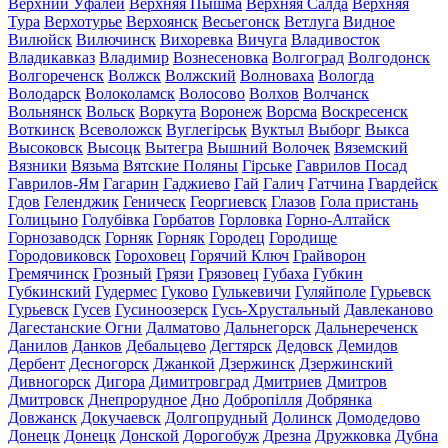
Верхний Уфалей
Верхняя Пышма
Верхняя Салда
Верхняя
Тура
Верхотурье
Верхоянск
Весьегонск
Ветлуга
Видное
Вилюйск
Вилючинск
Вихоревка
Вичуга
Владивосток
Владикавказ
Владимир
Вознесеновка
Волгоград
Волгодонск
Волгореченск
Волжск
Волжский
Волноваха
Вологда
Володарск
Волоколамск
Волосово
Волхов
Волчанск
Вольнянск
Вольск
Воркута
Воронеж
Ворсма
Воскресенск
Воткинск
Всеволожск
Вуглегірськ
Вуктыл
Выборг
Выкса
Высоковск
Высоцк
Вытегра
Вышний Волочек
Вяземский
Вязники
Вязьма
Вятские Поляны
Гірське
Гаврилов Посад
Гаврилов-Ям
Гагарин
Гаджиево
Гай
Галич
Гатчина
Гвардейск
Гдов
Геленджик
Геническ
Георгиевск
Глазов
Гола пристань
Голицыно
Голубівка
Горбатов
Горловка
Горно-Алтайск
Горнозаводск
Горняк
Горняк
Городец
Городище
Городовиковск
Гороховец
Горячий Ключ
Грайворон
Гремячинск
Грозный
Грязи
Грязовец
Губаха
Губкин
Губкинский
Гудермес
Гуково
Гулькевичи
Гуляйполе
Гурьевск
Гурьевск
Гусев
Гусиноозерск
Гусь-Хрустальный
Давлеканово
Дагестанские Огни
Далматово
Дальнегорск
Дальнереченск
Данилов
Данков
Дебальцево
Дегтярск
Дедовск
Демидов
Дербент
Десногорск
Джанкой
Дзержинск
Дзержинский
Дивногорск
Дигора
Димитровград
Дмитриев
Дмитров
Дмитровск
Днепрорудное
Дно
Добропілля
Добрянка
Довжанск
Докучаевск
Долгопрудный
Долинск
Домодедово
Донецк
Донецк
Донской
Дорогобуж
Дрезна
Дружковка
Дубна