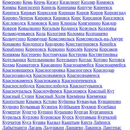
Кемерово
Кемь
Керчь
Кизел
Кизилюрт
Кизляр
Кимовск
Кимры
Кингисепп
Кинель
Кинешма
Кипуче
Киреевск
Киренск
Киржач
Кириллов
Кириши
Киров
Киров
Кировград
Кирово-Чепецк
Кировск
Кировск
Кирс
Кирсанов
Киселевск
Кисловодск
Климовск
Клин
Клинцы
Княгинино
Ковдор
Ковров
Ковылкино
Когалым
Кодинск
Козельск
Козловка
Козьмодемьянск
Кола
Кологрив
Коломна
Колпашево
Кольчугино
Коммунар
Комсомольск
Комсомольск-на-Амуре
Конаково
Кондопога
Кондрово
Константиновск
Копейск
Кораблино
Кореновск
Коркино
Королёв
Короча
Корсаков
Коряжма
Костерево
Костомукша
Кострома
Костянтинівка
Котельники
Котельниково
Котельнич
Котлас
Котово
Котовск
Кохма
Краматорск
Красавино
Красноармейск
Красноармейск
Красновишерск
Красногоровка
Красногорск
Краснодар
Краснозаводск
Краснознаменск
Краснознаменск
Краснокаменск
Краснокамск
Красноперекопск
Краснослободск
Краснослободск
Краснотурьинск
Красноуральск
Красноуфимск
Красноярск
Красный Кут
Красный Сулин
Красный Холм
Кремінна
Кременки
Кропоткин
Крымск
Кстово
Кубинка
Кувандык
Кувшиново
Кудрово
Кудымкар
Кузнецк
Куйбышев
Кукмор
Кулебаки
Кумертау
Кунгур
Купино
Курахово
Курган
Курганинск
Курильск
Курлово
Куровское
Курск
Куртамыш
Курчалой
Курчатов
Куса
Кушва
Кызыл
Кыштым
Кяхта
Лабинск
Лабытнанги
Лагань
Ладушкин
Лаишево
Лакинск
Лангепас