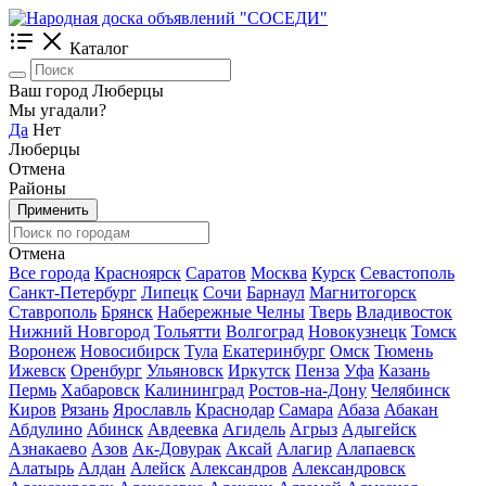
Каталог
Ваш город Люберцы
Мы угадали?
Да
Нет
Люберцы
Отмена
Районы
Применить
Отмена
Все города
Красноярск
Саратов
Москва
Курск
Севастополь
Санкт-Петербург
Липецк
Сочи
Барнаул
Магнитогорск
Ставрополь
Брянск
Набережные Челны
Тверь
Владивосток
Нижний Новгород
Тольятти
Волгоград
Новокузнецк
Томск
Воронеж
Новосибирск
Тула
Екатеринбург
Омск
Тюмень
Ижевск
Оренбург
Ульяновск
Иркутск
Пенза
Уфа
Казань
Пермь
Хабаровск
Калининград
Ростов-на-Дону
Челябинск
Киров
Рязань
Ярославль
Краснодар
Самара
Абаза
Абакан
Абдулино
Абинск
Авдеевка
Агидель
Агрыз
Адыгейск
Азнакаево
Азов
Ак-Довурак
Аксай
Алагир
Алапаевск
Алатырь
Алдан
Алейск
Александров
Александровск