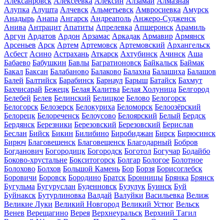
Алексанровск
Алексеевка
Алексин
Алзамай
Алмазная
Алупка
Алушта
Алчевск
Альметьевск
Амвросиевка
Амурск
Анадырь
Анапа
Ангарск
Андреаполь
Анжеро-Судженск
Анива
Антрацит
Апатиты
Апрелевка
Апшеронск
Арамиль
Аргун
Ардатов
Ардон
Арзамас
Аркадак
Армавир
Армянск
Арсеньев
Арск
Артем
Артемовск
Артемовский
Архангельск
Асбест
Асино
Астрахань
Аткарск
Ахтубинск
Ачинск
Аша
Бабаево
Бабушкин
Бавлы
Багратионовск
Байкальск
Баймак
Бакал
Баксан
Балабаново
Балаково
Балахна
Балашиха
Балашов
Балей
Балтийск
Барабинск
Барнаул
Барыш
Батайск
Бахмут
Бахчисарай
Бежецк
Белая Калитва
Белая Холуница
Белгород
Белебей
Белев
Белинский
Белицкое
Белово
Белогорск
Белогорск
Белозерск
Белокуриха
Беломорск
Белоозёрский
Белорецк
Белореченск
Белоусово
Белоярский
Белый
Бердск
Бердянск
Березники
Березовский
Березовский
Берислав
Беслан
Бийск
Бикин
Билибино
Биробиджан
Бирск
Бирюсинск
Бирюч
Благовещенск
Благовещенск
Благодарный
Бобров
Богданович
Богородицк
Богородск
Боготол
Богучар
Бодайбо
Боково-хрустальне
Бокситогорск
Болгар
Бологое
Болотное
Болохово
Болхов
Большой Камень
Бор
Борзя
Борисоглебск
Боровичи
Боровск
Бородино
Братск
Бронницы
Брянка
Брянск
Бугульма
Бугуруслан
Буденновск
Бузулук
Буинск
Буй
Буйнакск
Бутурлиновка
Валдай
Валуйки
Васильевка
Велиж
Великие Луки
Великий Новгород
Великий Устюг
Вельск
Венев
Верещагино
Верея
Верхнеуральск
Верхний Тагил