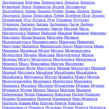
Лахденпохья
Лебедянь
Лениногорск
Ленинск
Ленинск-
Кузнецкий
Ленск
Лермонтов
Лесной
Лесозаводск
Лесосибирск
Ливны
Ликино-Дулёво
Лиман
Липецк
Липки
Лисичанск
Лиски
Лихославль
Лобня
Лодейное Поле
Лосино-
Петровский
Луга
Луганск
Луза
Лукоянов
Лутугино
Луховицы
Лысково
Лысьва
Лыткарино
Льгов
Любань
Люберцы
Любим
Людиново
Лянтор
Магадан
Магас
Магнитогорск
Майкоп
Майский
Макаров
Макарьев
Макеевка
Макушино
Малая Вишера
Малгобек
Малмыж
Малоархангельск
Малоярославец
Мамадыш
Мамоново
Мантурово
Мариинск
Мариинский Посад
Мариуполь
Маркс
Марьинка
Махачкала
Мглин
Мегион
Медвежьегорск
Медногорск
Медынь
Межгорье
Междуреченск
Мезень
Меленки
Мелеуз
Мелитополь
Менделеевск
Мензелинск
Мещовск
Миасс
Миколаївка
Микунь
Миллерово
Минеральные Воды
Минусинск
Миньяр
Мирноград
Мирный
Мирный
Миусинск
Михайлов
Михайловка
Михайловск
Михайловск
Мичуринск
Могоча
Можайск
Можга
Моздок
Молодогвардейск
Молочанск
Мончегорск
Морозовск
Моршанск
Мосальск
Моспино
Муравленко
Мураши
Мурино
Мурманск
Муром
Мценск
Мыски
Мытищи
Мышкин
Набережные Челны
Навашино
Наволоки
Надым
Назарово
Назрань
Называевск
Нальчик
Нариманов
Наро-Фоминск
Нарткала
Нарьян-Мар
Находка
Невель
Невельск
Невинномысск
Невьянск
Нелидово
Неман
Нерехта
Нерчинск