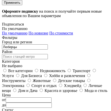
Применить
Оформите подписку
на поиск и получайте первым новые
объявления по Вашим параметрам
Подписаться
По умолчанию
По умолчанию
По новизне
По стоимости
Фильтры
Город или регион
Район
Категория
Не выбрано
Все категории
Недвижимость
Транспорт
Услуги
Для Бизнеса
Хобби и развлечения
Инструменты
Животные
Детские товары
Электроника
Спорт и отдых
Хэндмейд
Личные
вещи
Дом и Дача
Красота и здоровье
Мода и стиль
Цена
от
до
Статус