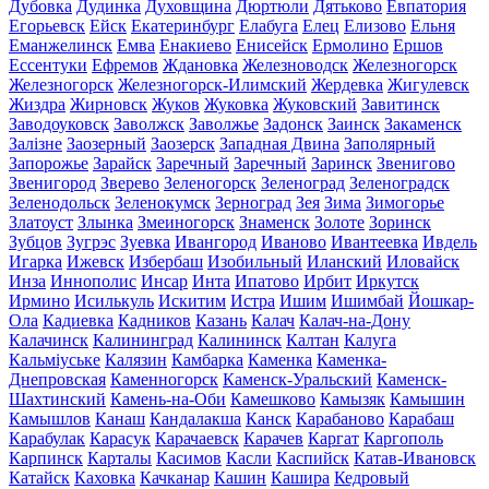
Дубовка
Дудинка
Духовщина
Дюртюли
Дятьково
Евпатория
Егорьевск
Ейск
Екатеринбург
Елабуга
Елец
Елизово
Ельня
Еманжелинск
Емва
Енакиево
Енисейск
Ермолино
Ершов
Ессентуки
Ефремов
Ждановка
Железноводск
Железногорск
Железногорск
Железногорск-Илимский
Жердевка
Жигулевск
Жиздра
Жирновск
Жуков
Жуковка
Жуковский
Завитинск
Заводоуковск
Заволжск
Заволжье
Задонск
Заинск
Закаменск
Залізне
Заозерный
Заозерск
Западная Двина
Заполярный
Запорожье
Зарайск
Заречный
Заречный
Заринск
Звенигово
Звенигород
Зверево
Зеленогорск
Зеленоград
Зеленоградск
Зеленодольск
Зеленокумск
Зерноград
Зея
Зима
Зимогорье
Златоуст
Злынка
Змеиногорск
Знаменск
Золоте
Зоринск
Зубцов
Зугрэс
Зуевка
Ивангород
Иваново
Ивантеевка
Ивдель
Игарка
Ижевск
Избербаш
Изобильный
Иланский
Иловайск
Инза
Иннополис
Инсар
Инта
Ипатово
Ирбит
Иркутск
Ирмино
Исилькуль
Искитим
Истра
Ишим
Ишимбай
Йошкар-
Ола
Кадиевка
Кадников
Казань
Калач
Калач-на-Дону
Калачинск
Калининград
Калининск
Калтан
Калуга
Кальміуське
Калязин
Камбарка
Каменка
Каменка-
Днепровская
Каменногорск
Каменск-Уральский
Каменск-
Шахтинский
Камень-на-Оби
Камешково
Камызяк
Камышин
Камышлов
Канаш
Кандалакша
Канск
Карабаново
Карабаш
Карабулак
Карасук
Карачаевск
Карачев
Каргат
Каргополь
Карпинск
Карталы
Касимов
Касли
Каспийск
Катав-Ивановск
Катайск
Каховка
Качканар
Кашин
Кашира
Кедровый