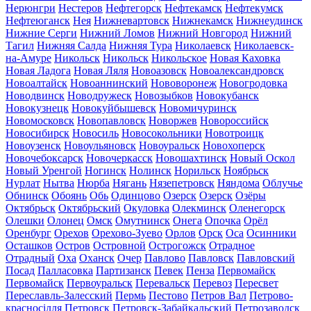
Нерюнгри
Нестеров
Нефтегорск
Нефтекамск
Нефтекумск
Нефтеюганск
Нея
Нижневартовск
Нижнекамск
Нижнеудинск
Нижние Серги
Нижний Ломов
Нижний Новгород
Нижний
Тагил
Нижняя Салда
Нижняя Тура
Николаевск
Николаевск-
на-Амуре
Никольск
Никольск
Никольское
Новая Каховка
Новая Ладога
Новая Ляля
Новоазовск
Новоалександровск
Новоалтайск
Новоаннинский
Нововоронеж
Новогродовка
Новодвинск
Новодружеск
Новозыбков
Новокубанск
Новокузнецк
Новокуйбышевск
Новомичуринск
Новомосковск
Новопавловск
Новоржев
Новороссийск
Новосибирск
Новосиль
Новосокольники
Новотроицк
Новоузенск
Новоульяновск
Новоуральск
Новохоперск
Новочебоксарск
Новочеркасск
Новошахтинск
Новый Оскол
Новый Уренгой
Ногинск
Нолинск
Норильск
Ноябрьск
Нурлат
Нытва
Нюрба
Нягань
Нязепетровск
Няндома
Облучье
Обнинск
Обоянь
Обь
Одинцово
Озерск
Озерск
Озёры
Октябрьск
Октябрьский
Окуловка
Олекминск
Оленегорск
Олешки
Олонец
Омск
Омутнинск
Онега
Опочка
Орёл
Оренбург
Орехов
Орехово-Зуево
Орлов
Орск
Оса
Осинники
Осташков
Остров
Островной
Острогожск
Отрадное
Отрадный
Оха
Оханск
Очер
Павлово
Павловск
Павловский
Посад
Палласовка
Партизанск
Певек
Пенза
Первомайск
Первомайск
Первоуральск
Перевальск
Перевоз
Пересвет
Переславль-Залесский
Пермь
Пестово
Петров Вал
Петрово-
красносілля
Петровск
Петровск-Забайкальский
Петрозаводск