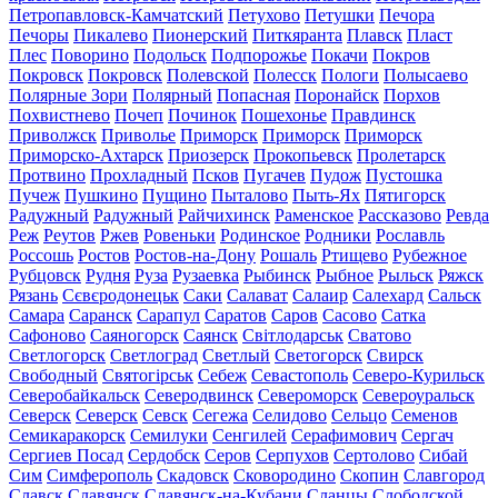
Петропавловск-Камчатский
Петухово
Петушки
Печора
Печоры
Пикалево
Пионерский
Питкяранта
Плавск
Пласт
Плес
Поворино
Подольск
Подпорожье
Покачи
Покров
Покровск
Покровск
Полевской
Полесск
Пологи
Полысаево
Полярные Зори
Полярный
Попасная
Поронайск
Порхов
Похвистнево
Почеп
Починок
Пошехонье
Правдинск
Приволжск
Приволье
Приморск
Приморск
Приморск
Приморско-Ахтарск
Приозерск
Прокопьевск
Пролетарск
Протвино
Прохладный
Псков
Пугачев
Пудож
Пустошка
Пучеж
Пушкино
Пущино
Пыталово
Пыть-Ях
Пятигорск
Радужный
Радужный
Райчихинск
Раменское
Рассказово
Ревда
Реж
Реутов
Ржев
Ровеньки
Родинское
Родники
Рославль
Россошь
Ростов
Ростов-на-Дону
Рошаль
Ртищево
Рубежное
Рубцовск
Рудня
Руза
Рузаевка
Рыбинск
Рыбное
Рыльск
Ряжск
Рязань
Сєвєродонецьк
Саки
Салават
Салаир
Салехард
Сальск
Самара
Саранск
Сарапул
Саратов
Саров
Сасово
Сатка
Сафоново
Саяногорск
Саянск
Світлодарськ
Сватово
Светлогорск
Светлоград
Светлый
Светогорск
Свирск
Свободный
Святогірськ
Себеж
Севастополь
Северо-Курильск
Северобайкальск
Северодвинск
Североморск
Североуральск
Северск
Северск
Севск
Сегежа
Селидово
Сельцо
Семенов
Семикаракорск
Семилуки
Сенгилей
Серафимович
Сергач
Сергиев Посад
Сердобск
Серов
Серпухов
Сертолово
Сибай
Сим
Симферополь
Скадовск
Сковородино
Скопин
Славгород
Славск
Славянск
Славянск-на-Кубани
Сланцы
Слободской