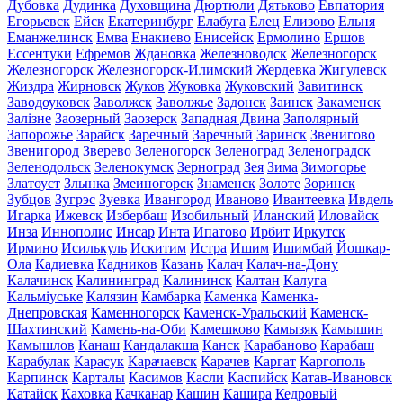
Дубовка
Дудинка
Духовщина
Дюртюли
Дятьково
Евпатория
Егорьевск
Ейск
Екатеринбург
Елабуга
Елец
Елизово
Ельня
Еманжелинск
Емва
Енакиево
Енисейск
Ермолино
Ершов
Ессентуки
Ефремов
Ждановка
Железноводск
Железногорск
Железногорск
Железногорск-Илимский
Жердевка
Жигулевск
Жиздра
Жирновск
Жуков
Жуковка
Жуковский
Завитинск
Заводоуковск
Заволжск
Заволжье
Задонск
Заинск
Закаменск
Залізне
Заозерный
Заозерск
Западная Двина
Заполярный
Запорожье
Зарайск
Заречный
Заречный
Заринск
Звенигово
Звенигород
Зверево
Зеленогорск
Зеленоград
Зеленоградск
Зеленодольск
Зеленокумск
Зерноград
Зея
Зима
Зимогорье
Златоуст
Злынка
Змеиногорск
Знаменск
Золоте
Зоринск
Зубцов
Зугрэс
Зуевка
Ивангород
Иваново
Ивантеевка
Ивдель
Игарка
Ижевск
Избербаш
Изобильный
Иланский
Иловайск
Инза
Иннополис
Инсар
Инта
Ипатово
Ирбит
Иркутск
Ирмино
Исилькуль
Искитим
Истра
Ишим
Ишимбай
Йошкар-
Ола
Кадиевка
Кадников
Казань
Калач
Калач-на-Дону
Калачинск
Калининград
Калининск
Калтан
Калуга
Кальміуське
Калязин
Камбарка
Каменка
Каменка-
Днепровская
Каменногорск
Каменск-Уральский
Каменск-
Шахтинский
Камень-на-Оби
Камешково
Камызяк
Камышин
Камышлов
Канаш
Кандалакша
Канск
Карабаново
Карабаш
Карабулак
Карасук
Карачаевск
Карачев
Каргат
Каргополь
Карпинск
Карталы
Касимов
Касли
Каспийск
Катав-Ивановск
Катайск
Каховка
Качканар
Кашин
Кашира
Кедровый