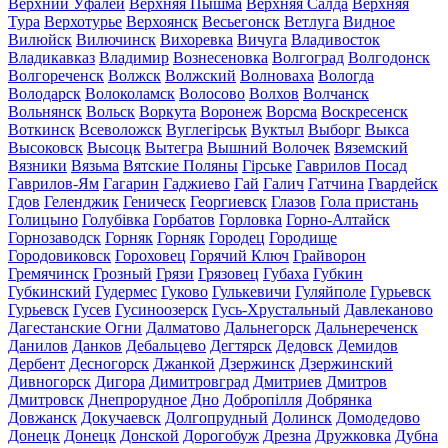
Верхний Уфалей
Верхняя Пышма
Верхняя Салда
Верхняя
Тура
Верхотурье
Верхоянск
Весьегонск
Ветлуга
Видное
Вилюйск
Вилючинск
Вихоревка
Вичуга
Владивосток
Владикавказ
Владимир
Вознесеновка
Волгоград
Волгодонск
Волгореченск
Волжск
Волжский
Волноваха
Вологда
Володарск
Волоколамск
Волосово
Волхов
Волчанск
Вольнянск
Вольск
Воркута
Воронеж
Ворсма
Воскресенск
Воткинск
Всеволожск
Вуглегірськ
Вуктыл
Выборг
Выкса
Высоковск
Высоцк
Вытегра
Вышний Волочек
Вяземский
Вязники
Вязьма
Вятские Поляны
Гірське
Гаврилов Посад
Гаврилов-Ям
Гагарин
Гаджиево
Гай
Галич
Гатчина
Гвардейск
Гдов
Геленджик
Геническ
Георгиевск
Глазов
Гола пристань
Голицыно
Голубівка
Горбатов
Горловка
Горно-Алтайск
Горнозаводск
Горняк
Горняк
Городец
Городище
Городовиковск
Гороховец
Горячий Ключ
Грайворон
Гремячинск
Грозный
Грязи
Грязовец
Губаха
Губкин
Губкинский
Гудермес
Гуково
Гулькевичи
Гуляйполе
Гурьевск
Гурьевск
Гусев
Гусиноозерск
Гусь-Хрустальный
Давлеканово
Дагестанские Огни
Далматово
Дальнегорск
Дальнереченск
Данилов
Данков
Дебальцево
Дегтярск
Дедовск
Демидов
Дербент
Десногорск
Джанкой
Дзержинск
Дзержинский
Дивногорск
Дигора
Димитровград
Дмитриев
Дмитров
Дмитровск
Днепрорудное
Дно
Добропілля
Добрянка
Довжанск
Докучаевск
Долгопрудный
Долинск
Домодедово
Донецк
Донецк
Донской
Дорогобуж
Дрезна
Дружковка
Дубна