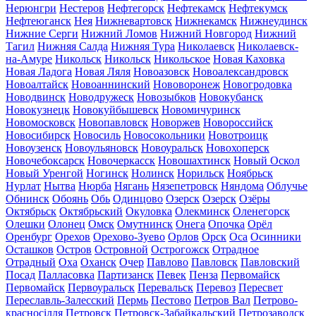
Нерюнгри
Нестеров
Нефтегорск
Нефтекамск
Нефтекумск
Нефтеюганск
Нея
Нижневартовск
Нижнекамск
Нижнеудинск
Нижние Серги
Нижний Ломов
Нижний Новгород
Нижний
Тагил
Нижняя Салда
Нижняя Тура
Николаевск
Николаевск-
на-Амуре
Никольск
Никольск
Никольское
Новая Каховка
Новая Ладога
Новая Ляля
Новоазовск
Новоалександровск
Новоалтайск
Новоаннинский
Нововоронеж
Новогродовка
Новодвинск
Новодружеск
Новозыбков
Новокубанск
Новокузнецк
Новокуйбышевск
Новомичуринск
Новомосковск
Новопавловск
Новоржев
Новороссийск
Новосибирск
Новосиль
Новосокольники
Новотроицк
Новоузенск
Новоульяновск
Новоуральск
Новохоперск
Новочебоксарск
Новочеркасск
Новошахтинск
Новый Оскол
Новый Уренгой
Ногинск
Нолинск
Норильск
Ноябрьск
Нурлат
Нытва
Нюрба
Нягань
Нязепетровск
Няндома
Облучье
Обнинск
Обоянь
Обь
Одинцово
Озерск
Озерск
Озёры
Октябрьск
Октябрьский
Окуловка
Олекминск
Оленегорск
Олешки
Олонец
Омск
Омутнинск
Онега
Опочка
Орёл
Оренбург
Орехов
Орехово-Зуево
Орлов
Орск
Оса
Осинники
Осташков
Остров
Островной
Острогожск
Отрадное
Отрадный
Оха
Оханск
Очер
Павлово
Павловск
Павловский
Посад
Палласовка
Партизанск
Певек
Пенза
Первомайск
Первомайск
Первоуральск
Перевальск
Перевоз
Пересвет
Переславль-Залесский
Пермь
Пестово
Петров Вал
Петрово-
красносілля
Петровск
Петровск-Забайкальский
Петрозаводск