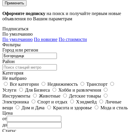
Применить
Оформите подписку
на поиск и получайте первым новые
объявления по Вашим параметрам
Подписаться
По умолчанию
По умолчанию
По новизне
По стоимости
Фильтры
Город или регион
Район
Категория
Не выбрано
Все категории
Недвижимость
Транспорт
Услуги
Для Бизнеса
Хобби и развлечения
Инструменты
Животные
Детские товары
Электроника
Спорт и отдых
Хэндмейд
Личные
вещи
Дом и Дача
Красота и здоровье
Мода и стиль
Цена
от
до
Статус