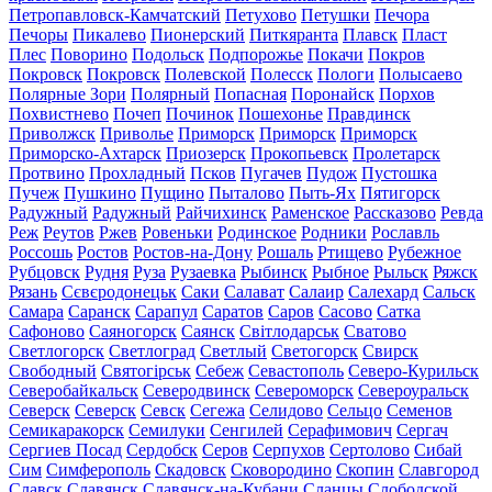
Петропавловск-Камчатский
Петухово
Петушки
Печора
Печоры
Пикалево
Пионерский
Питкяранта
Плавск
Пласт
Плес
Поворино
Подольск
Подпорожье
Покачи
Покров
Покровск
Покровск
Полевской
Полесск
Пологи
Полысаево
Полярные Зори
Полярный
Попасная
Поронайск
Порхов
Похвистнево
Почеп
Починок
Пошехонье
Правдинск
Приволжск
Приволье
Приморск
Приморск
Приморск
Приморско-Ахтарск
Приозерск
Прокопьевск
Пролетарск
Протвино
Прохладный
Псков
Пугачев
Пудож
Пустошка
Пучеж
Пушкино
Пущино
Пыталово
Пыть-Ях
Пятигорск
Радужный
Радужный
Райчихинск
Раменское
Рассказово
Ревда
Реж
Реутов
Ржев
Ровеньки
Родинское
Родники
Рославль
Россошь
Ростов
Ростов-на-Дону
Рошаль
Ртищево
Рубежное
Рубцовск
Рудня
Руза
Рузаевка
Рыбинск
Рыбное
Рыльск
Ряжск
Рязань
Сєвєродонецьк
Саки
Салават
Салаир
Салехард
Сальск
Самара
Саранск
Сарапул
Саратов
Саров
Сасово
Сатка
Сафоново
Саяногорск
Саянск
Світлодарськ
Сватово
Светлогорск
Светлоград
Светлый
Светогорск
Свирск
Свободный
Святогірськ
Себеж
Севастополь
Северо-Курильск
Северобайкальск
Северодвинск
Североморск
Североуральск
Северск
Северск
Севск
Сегежа
Селидово
Сельцо
Семенов
Семикаракорск
Семилуки
Сенгилей
Серафимович
Сергач
Сергиев Посад
Сердобск
Серов
Серпухов
Сертолово
Сибай
Сим
Симферополь
Скадовск
Сковородино
Скопин
Славгород
Славск
Славянск
Славянск-на-Кубани
Сланцы
Слободской