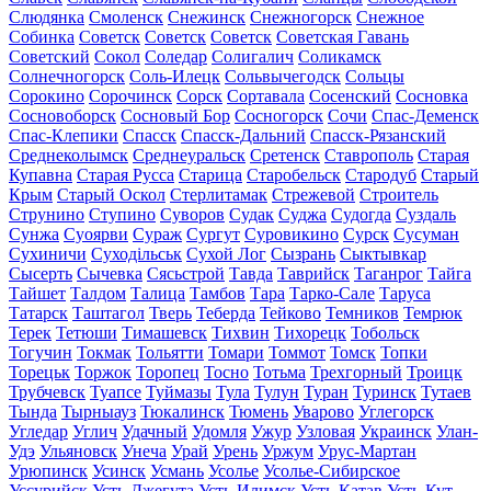
Слюдянка
Смоленск
Снежинск
Снежногорск
Снежное
Собинка
Советск
Советск
Советск
Советская Гавань
Советский
Сокол
Соледар
Солигалич
Соликамск
Солнечногорск
Соль-Илецк
Сольвычегодск
Сольцы
Сорокино
Сорочинск
Сорск
Сортавала
Сосенский
Сосновка
Сосновоборск
Сосновый Бор
Сосногорск
Сочи
Спас-Деменск
Спас-Клепики
Спасск
Спасск-Дальний
Спасск-Рязанский
Среднеколымск
Среднеуральск
Сретенск
Ставрополь
Старая
Купавна
Старая Русса
Старица
Старобельск
Стародуб
Старый
Крым
Старый Оскол
Стерлитамак
Стрежевой
Строитель
Струнино
Ступино
Суворов
Судак
Суджа
Судогда
Суздаль
Сунжа
Суоярви
Сураж
Сургут
Суровикино
Сурск
Сусуман
Сухиничи
Суходільськ
Сухой Лог
Сызрань
Сыктывкар
Сысерть
Сычевка
Сясьстрой
Тавда
Таврийск
Таганрог
Тайга
Тайшет
Талдом
Талица
Тамбов
Тара
Тарко-Сале
Таруса
Татарск
Таштагол
Тверь
Теберда
Тейково
Темников
Темрюк
Терек
Тетюши
Тимашевск
Тихвин
Тихорецк
Тобольск
Тогучин
Токмак
Тольятти
Томари
Томмот
Томск
Топки
Торецьк
Торжок
Торопец
Тосно
Тотьма
Трехгорный
Троицк
Трубчевск
Туапсе
Туймазы
Тула
Тулун
Туран
Туринск
Тутаев
Тында
Тырныауз
Тюкалинск
Тюмень
Уварово
Углегорск
Угледар
Углич
Удачный
Удомля
Ужур
Узловая
Украинск
Улан-
Удэ
Ульяновск
Унеча
Урай
Урень
Уржум
Урус-Мартан
Урюпинск
Усинск
Усмань
Усолье
Усолье-Сибирское
Уссурийск
Усть-Джегута
Усть-Илимск
Усть-Катав
Усть-Кут