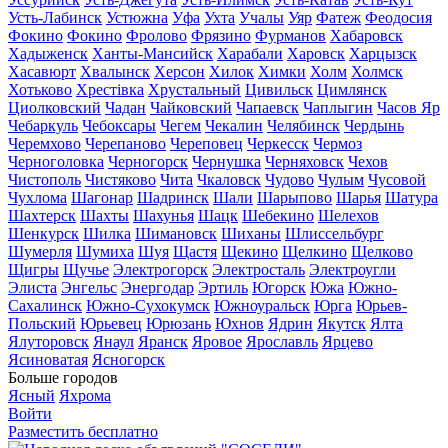
Усть-Лабинск
Устюжна
Уфа
Ухта
Учалы
Уяр
Фатеж
Феодосия
Фокино
Фокино
Фролово
Фрязино
Фурманов
Хабаровск
Хадыженск
Ханты-Мансийск
Харабали
Харовск
Харцызск
Хасавюрт
Хвалынск
Херсон
Хилок
Химки
Холм
Холмск
Хотьково
Хрестівка
Хрустальный
Цивильск
Цимлянск
Циолковский
Чадан
Чайковский
Чапаевск
Чаплыгин
Часов Яр
Чебаркуль
Чебоксары
Чегем
Чекалин
Челябинск
Чердынь
Черемхово
Черепаново
Череповец
Черкесск
Чермоз
Черноголовка
Черногорск
Чернушка
Черняховск
Чехов
Чистополь
Чистяково
Чита
Чкаловск
Чудово
Чулым
Чусовой
Чухлома
Шагонар
Шадринск
Шали
Шарыпово
Шарья
Шатура
Шахтерск
Шахты
Шахунья
Шацк
Шебекино
Шелехов
Шенкурск
Шилка
Шимановск
Шиханы
Шлиссельбург
Шумерля
Шумиха
Шуя
Щастя
Щекино
Щелкино
Щелково
Щигры
Щучье
Электрогорск
Электросталь
Электроугли
Элиста
Энгельс
Энергодар
Эртиль
Югорск
Южа
Южно-
Сахалинск
Южно-Сухокумск
Южноуральск
Юрга
Юрьев-
Польский
Юрьевец
Юрюзань
Юхнов
Ядрин
Якутск
Ялта
Ялуторовск
Янаул
Яранск
Яровое
Ярославль
Ярцево
Ясиноватая
Ясногорск
Больше городов
Ясный
Яхрома
Войти
Разместить бесплатно