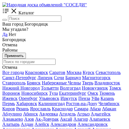
Каталог
Ваш город Богородицк
Мы угадали?
Да
Нет
Богородицк
Отмена
Районы
Применить
Отмена
Все города
Красноярск
Саратов
Москва
Курск
Севастополь
Санкт-Петербург
Липецк
Сочи
Барнаул
Магнитогорск
Ставрополь
Брянск
Набережные Челны
Тверь
Владивосток
Нижний Новгород
Тольятти
Волгоград
Новокузнецк
Томск
Воронеж
Новосибирск
Тула
Екатеринбург
Омск
Тюмень
Ижевск
Оренбург
Ульяновск
Иркутск
Пенза
Уфа
Казань
Пермь
Хабаровск
Калининград
Ростов-на-Дону
Челябинск
Киров
Рязань
Ярославль
Краснодар
Самара
Абаза
Абакан
Абдулино
Абинск
Авдеевка
Агидель
Агрыз
Адыгейск
Азнакаево
Азов
Ак-Довурак
Аксай
Алагир
Алапаевск
Алатырь
Алдан
Алейск
Александров
Александровск