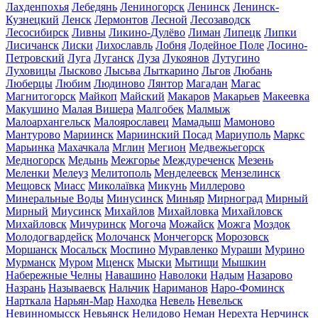
Лахденпохья
Лебедянь
Лениногорск
Ленинск
Ленинск-
Кузнецкий
Ленск
Лермонтов
Лесной
Лесозаводск
Лесосибирск
Ливны
Ликино-Дулёво
Лиман
Липецк
Липки
Лисичанск
Лиски
Лихославль
Лобня
Лодейное Поле
Лосино-
Петровский
Луга
Луганск
Луза
Лукоянов
Лутугино
Луховицы
Лысково
Лысьва
Лыткарино
Льгов
Любань
Люберцы
Любим
Людиново
Лянтор
Магадан
Магас
Магнитогорск
Майкоп
Майский
Макаров
Макарьев
Макеевка
Макушино
Малая Вишера
Малгобек
Малмыж
Малоархангельск
Малоярославец
Мамадыш
Мамоново
Мантурово
Мариинск
Мариинский Посад
Мариуполь
Маркс
Марьинка
Махачкала
Мглин
Мегион
Медвежьегорск
Медногорск
Медынь
Межгорье
Междуреченск
Мезень
Меленки
Мелеуз
Мелитополь
Менделеевск
Мензелинск
Мещовск
Миасс
Миколаївка
Микунь
Миллерово
Минеральные Воды
Минусинск
Миньяр
Мирноград
Мирный
Мирный
Миусинск
Михайлов
Михайловка
Михайловск
Михайловск
Мичуринск
Могоча
Можайск
Можга
Моздок
Молодогвардейск
Молочанск
Мончегорск
Морозовск
Моршанск
Мосальск
Моспино
Муравленко
Мураши
Мурино
Мурманск
Муром
Мценск
Мыски
Мытищи
Мышкин
Набережные Челны
Навашино
Наволоки
Надым
Назарово
Назрань
Называевск
Нальчик
Нариманов
Наро-Фоминск
Нарткала
Нарьян-Мар
Находка
Невель
Невельск
Невинномысск
Невьянск
Нелидово
Неман
Нерехта
Нерчинск