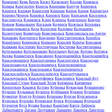
Кемерово
Кемь
Керчь
Кизел
Кизилюрт
Кизляр
Кимовск
Кимры
Кингисепп
Кинель
Кинешма
Кипуче
Киреевск
Киренск
Киржач
Кириллов
Кириши
Киров
Киров
Кировград
Кирово-Чепецк
Кировск
Кировск
Кирс
Кирсанов
Киселевск
Кисловодск
Климовск
Клин
Клинцы
Княгинино
Ковдор
Ковров
Ковылкино
Когалым
Кодинск
Козельск
Козловка
Козьмодемьянск
Кола
Кологрив
Коломна
Колпашево
Кольчугино
Коммунар
Комсомольск
Комсомольск-на-Амуре
Конаково
Кондопога
Кондрово
Константиновск
Копейск
Кораблино
Кореновск
Коркино
Королёв
Короча
Корсаков
Коряжма
Костерево
Костомукша
Кострома
Костянтинівка
Котельники
Котельниково
Котельнич
Котлас
Котово
Котовск
Кохма
Краматорск
Красавино
Красноармейск
Красноармейск
Красновишерск
Красногоровка
Красногорск
Краснодар
Краснозаводск
Краснознаменск
Краснознаменск
Краснокаменск
Краснокамск
Красноперекопск
Краснослободск
Краснослободск
Краснотурьинск
Красноуральск
Красноуфимск
Красноярск
Красный Кут
Красный Сулин
Красный Холм
Кремінна
Кременки
Кропоткин
Крымск
Кстово
Кубинка
Кувандык
Кувшиново
Кудрово
Кудымкар
Кузнецк
Куйбышев
Кукмор
Кулебаки
Кумертау
Кунгур
Купино
Курахово
Курган
Курганинск
Курильск
Курлово
Куровское
Курск
Куртамыш
Курчалой
Курчатов
Куса
Кушва
Кызыл
Кыштым
Кяхта
Лабинск
Лабытнанги
Лагань
Ладушкин
Лаишево
Лакинск
Лангепас