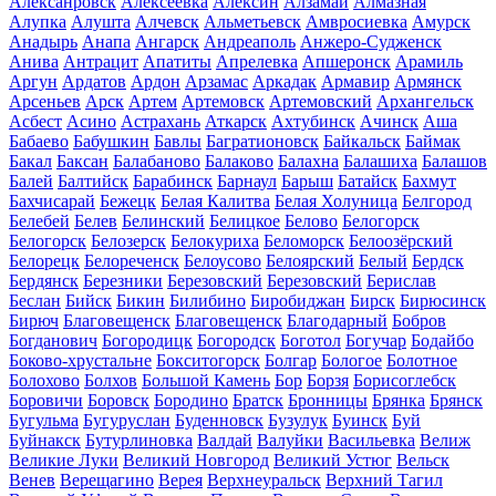
Алексанровск
Алексеевка
Алексин
Алзамай
Алмазная
Алупка
Алушта
Алчевск
Альметьевск
Амвросиевка
Амурск
Анадырь
Анапа
Ангарск
Андреаполь
Анжеро-Судженск
Анива
Антрацит
Апатиты
Апрелевка
Апшеронск
Арамиль
Аргун
Ардатов
Ардон
Арзамас
Аркадак
Армавир
Армянск
Арсеньев
Арск
Артем
Артемовск
Артемовский
Архангельск
Асбест
Асино
Астрахань
Аткарск
Ахтубинск
Ачинск
Аша
Бабаево
Бабушкин
Бавлы
Багратионовск
Байкальск
Баймак
Бакал
Баксан
Балабаново
Балаково
Балахна
Балашиха
Балашов
Балей
Балтийск
Барабинск
Барнаул
Барыш
Батайск
Бахмут
Бахчисарай
Бежецк
Белая Калитва
Белая Холуница
Белгород
Белебей
Белев
Белинский
Белицкое
Белово
Белогорск
Белогорск
Белозерск
Белокуриха
Беломорск
Белоозёрский
Белорецк
Белореченск
Белоусово
Белоярский
Белый
Бердск
Бердянск
Березники
Березовский
Березовский
Берислав
Беслан
Бийск
Бикин
Билибино
Биробиджан
Бирск
Бирюсинск
Бирюч
Благовещенск
Благовещенск
Благодарный
Бобров
Богданович
Богородицк
Богородск
Боготол
Богучар
Бодайбо
Боково-хрустальне
Бокситогорск
Болгар
Бологое
Болотное
Болохово
Болхов
Большой Камень
Бор
Борзя
Борисоглебск
Боровичи
Боровск
Бородино
Братск
Бронницы
Брянка
Брянск
Бугульма
Бугуруслан
Буденновск
Бузулук
Буинск
Буй
Буйнакск
Бутурлиновка
Валдай
Валуйки
Васильевка
Велиж
Великие Луки
Великий Новгород
Великий Устюг
Вельск
Венев
Верещагино
Верея
Верхнеуральск
Верхний Тагил