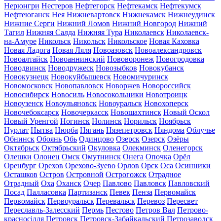
Нерюнгри
Нестеров
Нефтегорск
Нефтекамск
Нефтекумск
Нефтеюганск
Нея
Нижневартовск
Нижнекамск
Нижнеудинск
Нижние Серги
Нижний Ломов
Нижний Новгород
Нижний
Тагил
Нижняя Салда
Нижняя Тура
Николаевск
Николаевск-
на-Амуре
Никольск
Никольск
Никольское
Новая Каховка
Новая Ладога
Новая Ляля
Новоазовск
Новоалександровск
Новоалтайск
Новоаннинский
Нововоронеж
Новогродовка
Новодвинск
Новодружеск
Новозыбков
Новокубанск
Новокузнецк
Новокуйбышевск
Новомичуринск
Новомосковск
Новопавловск
Новоржев
Новороссийск
Новосибирск
Новосиль
Новосокольники
Новотроицк
Новоузенск
Новоульяновск
Новоуральск
Новохоперск
Новочебоксарск
Новочеркасск
Новошахтинск
Новый Оскол
Новый Уренгой
Ногинск
Нолинск
Норильск
Ноябрьск
Нурлат
Нытва
Нюрба
Нягань
Нязепетровск
Няндома
Облучье
Обнинск
Обоянь
Обь
Одинцово
Озерск
Озерск
Озёры
Октябрьск
Октябрьский
Окуловка
Олекминск
Оленегорск
Олешки
Олонец
Омск
Омутнинск
Онега
Опочка
Орёл
Оренбург
Орехов
Орехово-Зуево
Орлов
Орск
Оса
Осинники
Осташков
Остров
Островной
Острогожск
Отрадное
Отрадный
Оха
Оханск
Очер
Павлово
Павловск
Павловский
Посад
Палласовка
Партизанск
Певек
Пенза
Первомайск
Первомайск
Первоуральск
Перевальск
Перевоз
Пересвет
Переславль-Залесский
Пермь
Пестово
Петров Вал
Петрово-
красносілля
Петровск
Петровск-Забайкальский
Петрозаводск