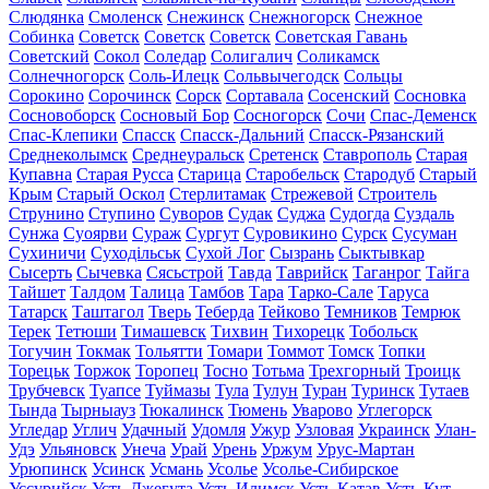
Слюдянка
Смоленск
Снежинск
Снежногорск
Снежное
Собинка
Советск
Советск
Советск
Советская Гавань
Советский
Сокол
Соледар
Солигалич
Соликамск
Солнечногорск
Соль-Илецк
Сольвычегодск
Сольцы
Сорокино
Сорочинск
Сорск
Сортавала
Сосенский
Сосновка
Сосновоборск
Сосновый Бор
Сосногорск
Сочи
Спас-Деменск
Спас-Клепики
Спасск
Спасск-Дальний
Спасск-Рязанский
Среднеколымск
Среднеуральск
Сретенск
Ставрополь
Старая
Купавна
Старая Русса
Старица
Старобельск
Стародуб
Старый
Крым
Старый Оскол
Стерлитамак
Стрежевой
Строитель
Струнино
Ступино
Суворов
Судак
Суджа
Судогда
Суздаль
Сунжа
Суоярви
Сураж
Сургут
Суровикино
Сурск
Сусуман
Сухиничи
Суходільськ
Сухой Лог
Сызрань
Сыктывкар
Сысерть
Сычевка
Сясьстрой
Тавда
Таврийск
Таганрог
Тайга
Тайшет
Талдом
Талица
Тамбов
Тара
Тарко-Сале
Таруса
Татарск
Таштагол
Тверь
Теберда
Тейково
Темников
Темрюк
Терек
Тетюши
Тимашевск
Тихвин
Тихорецк
Тобольск
Тогучин
Токмак
Тольятти
Томари
Томмот
Томск
Топки
Торецьк
Торжок
Торопец
Тосно
Тотьма
Трехгорный
Троицк
Трубчевск
Туапсе
Туймазы
Тула
Тулун
Туран
Туринск
Тутаев
Тында
Тырныауз
Тюкалинск
Тюмень
Уварово
Углегорск
Угледар
Углич
Удачный
Удомля
Ужур
Узловая
Украинск
Улан-
Удэ
Ульяновск
Унеча
Урай
Урень
Уржум
Урус-Мартан
Урюпинск
Усинск
Усмань
Усолье
Усолье-Сибирское
Уссурийск
Усть-Джегута
Усть-Илимск
Усть-Катав
Усть-Кут