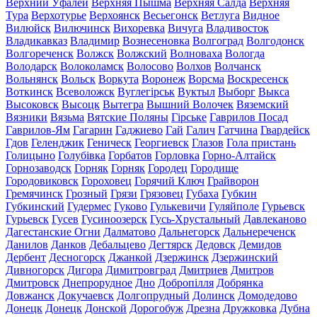
Верхний Уфалей
Верхняя Пышма
Верхняя Салда
Верхняя
Тура
Верхотурье
Верхоянск
Весьегонск
Ветлуга
Видное
Вилюйск
Вилючинск
Вихоревка
Вичуга
Владивосток
Владикавказ
Владимир
Вознесеновка
Волгоград
Волгодонск
Волгореченск
Волжск
Волжский
Волноваха
Вологда
Володарск
Волоколамск
Волосово
Волхов
Волчанск
Вольнянск
Вольск
Воркута
Воронеж
Ворсма
Воскресенск
Воткинск
Всеволожск
Вуглегірськ
Вуктыл
Выборг
Выкса
Высоковск
Высоцк
Вытегра
Вышний Волочек
Вяземский
Вязники
Вязьма
Вятские Поляны
Гірське
Гаврилов Посад
Гаврилов-Ям
Гагарин
Гаджиево
Гай
Галич
Гатчина
Гвардейск
Гдов
Геленджик
Геническ
Георгиевск
Глазов
Гола пристань
Голицыно
Голубівка
Горбатов
Горловка
Горно-Алтайск
Горнозаводск
Горняк
Горняк
Городец
Городище
Городовиковск
Гороховец
Горячий Ключ
Грайворон
Гремячинск
Грозный
Грязи
Грязовец
Губаха
Губкин
Губкинский
Гудермес
Гуково
Гулькевичи
Гуляйполе
Гурьевск
Гурьевск
Гусев
Гусиноозерск
Гусь-Хрустальный
Давлеканово
Дагестанские Огни
Далматово
Дальнегорск
Дальнереченск
Данилов
Данков
Дебальцево
Дегтярск
Дедовск
Демидов
Дербент
Десногорск
Джанкой
Дзержинск
Дзержинский
Дивногорск
Дигора
Димитровград
Дмитриев
Дмитров
Дмитровск
Днепрорудное
Дно
Добропілля
Добрянка
Довжанск
Докучаевск
Долгопрудный
Долинск
Домодедово
Донецк
Донецк
Донской
Дорогобуж
Дрезна
Дружковка
Дубна