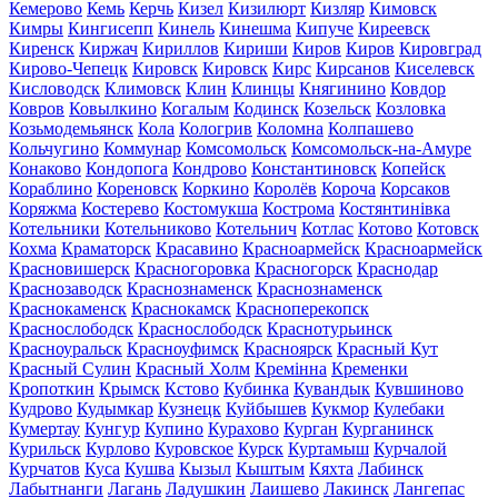
Кемерово
Кемь
Керчь
Кизел
Кизилюрт
Кизляр
Кимовск
Кимры
Кингисепп
Кинель
Кинешма
Кипуче
Киреевск
Киренск
Киржач
Кириллов
Кириши
Киров
Киров
Кировград
Кирово-Чепецк
Кировск
Кировск
Кирс
Кирсанов
Киселевск
Кисловодск
Климовск
Клин
Клинцы
Княгинино
Ковдор
Ковров
Ковылкино
Когалым
Кодинск
Козельск
Козловка
Козьмодемьянск
Кола
Кологрив
Коломна
Колпашево
Кольчугино
Коммунар
Комсомольск
Комсомольск-на-Амуре
Конаково
Кондопога
Кондрово
Константиновск
Копейск
Кораблино
Кореновск
Коркино
Королёв
Короча
Корсаков
Коряжма
Костерево
Костомукша
Кострома
Костянтинівка
Котельники
Котельниково
Котельнич
Котлас
Котово
Котовск
Кохма
Краматорск
Красавино
Красноармейск
Красноармейск
Красновишерск
Красногоровка
Красногорск
Краснодар
Краснозаводск
Краснознаменск
Краснознаменск
Краснокаменск
Краснокамск
Красноперекопск
Краснослободск
Краснослободск
Краснотурьинск
Красноуральск
Красноуфимск
Красноярск
Красный Кут
Красный Сулин
Красный Холм
Кремінна
Кременки
Кропоткин
Крымск
Кстово
Кубинка
Кувандык
Кувшиново
Кудрово
Кудымкар
Кузнецк
Куйбышев
Кукмор
Кулебаки
Кумертау
Кунгур
Купино
Курахово
Курган
Курганинск
Курильск
Курлово
Куровское
Курск
Куртамыш
Курчалой
Курчатов
Куса
Кушва
Кызыл
Кыштым
Кяхта
Лабинск
Лабытнанги
Лагань
Ладушкин
Лаишево
Лакинск
Лангепас