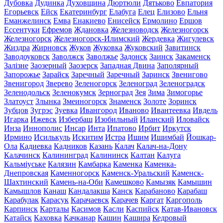
Дубовка
Дудинка
Духовщина
Дюртюли
Дятьково
Евпатория
Егорьевск
Ейск
Екатеринбург
Елабуга
Елец
Елизово
Ельня
Еманжелинск
Емва
Енакиево
Енисейск
Ермолино
Ершов
Ессентуки
Ефремов
Ждановка
Железноводск
Железногорск
Железногорск
Железногорск-Илимский
Жердевка
Жигулевск
Жиздра
Жирновск
Жуков
Жуковка
Жуковский
Завитинск
Заводоуковск
Заволжск
Заволжье
Задонск
Заинск
Закаменск
Залізне
Заозерный
Заозерск
Западная Двина
Заполярный
Запорожье
Зарайск
Заречный
Заречный
Заринск
Звенигово
Звенигород
Зверево
Зеленогорск
Зеленоград
Зеленоградск
Зеленодольск
Зеленокумск
Зерноград
Зея
Зима
Зимогорье
Златоуст
Злынка
Змеиногорск
Знаменск
Золоте
Зоринск
Зубцов
Зугрэс
Зуевка
Ивангород
Иваново
Ивантеевка
Ивдель
Игарка
Ижевск
Избербаш
Изобильный
Иланский
Иловайск
Инза
Иннополис
Инсар
Инта
Ипатово
Ирбит
Иркутск
Ирмино
Исилькуль
Искитим
Истра
Ишим
Ишимбай
Йошкар-
Ола
Кадиевка
Кадников
Казань
Калач
Калач-на-Дону
Калачинск
Калининград
Калининск
Калтан
Калуга
Кальміуське
Калязин
Камбарка
Каменка
Каменка-
Днепровская
Каменногорск
Каменск-Уральский
Каменск-
Шахтинский
Камень-на-Оби
Камешково
Камызяк
Камышин
Камышлов
Канаш
Кандалакша
Канск
Карабаново
Карабаш
Карабулак
Карасук
Карачаевск
Карачев
Каргат
Каргополь
Карпинск
Карталы
Касимов
Касли
Каспийск
Катав-Ивановск
Катайск
Каховка
Качканар
Кашин
Кашира
Кедровый