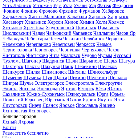
Усть-Лабинск
Устюжна
Уфа
Ухта
Учалы
Уяр
Фатеж
Феодосия
Фокино
Фокино
Фролово
Фрязино
Фурманов
Хабаровск
Хадыженск
Ханты-Мансийск
Харабали
Харовск
Харцызск
Хасавюрт
Хвалынск
Херсон
Хилок
Химки
Холм
Холмск
Хотьково
Хрестівка
Хрустальный
Цивильск
Цимлянск
Циолковский
Чадан
Чайковский
Чапаевск
Чаплыгин
Часов Яр
Чебаркуль
Чебоксары
Чегем
Чекалин
Челябинск
Чердынь
Черемхово
Черепаново
Череповец
Черкесск
Чермоз
Черноголовка
Черногорск
Чернушка
Черняховск
Чехов
Чистополь
Чистяково
Чита
Чкаловск
Чудово
Чулым
Чусовой
Чухлома
Шагонар
Шадринск
Шали
Шарыпово
Шарья
Шатура
Шахтерск
Шахты
Шахунья
Шацк
Шебекино
Шелехов
Шенкурск
Шилка
Шимановск
Шиханы
Шлиссельбург
Шумерля
Шумиха
Шуя
Щастя
Щекино
Щелкино
Щелково
Щигры
Щучье
Электрогорск
Электросталь
Электроугли
Элиста
Энгельс
Энергодар
Эртиль
Югорск
Южа
Южно-
Сахалинск
Южно-Сухокумск
Южноуральск
Юрга
Юрьев-
Польский
Юрьевец
Юрюзань
Юхнов
Ядрин
Якутск
Ялта
Ялуторовск
Янаул
Яранск
Яровое
Ярославль
Ярцево
Ясиноватая
Ясногорск
Больше городов
Ясный
Яхрома
Войти
Разместить бесплатно