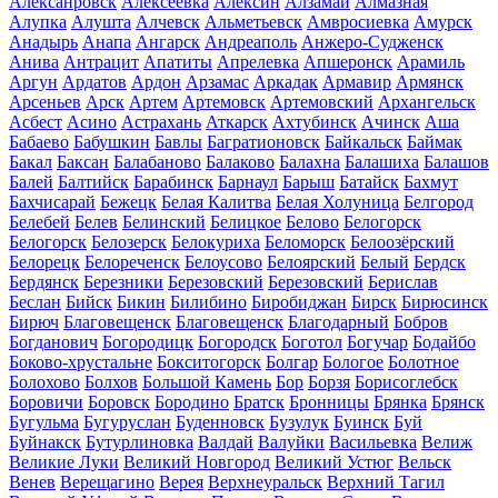
Алексанровск
Алексеевка
Алексин
Алзамай
Алмазная
Алупка
Алушта
Алчевск
Альметьевск
Амвросиевка
Амурск
Анадырь
Анапа
Ангарск
Андреаполь
Анжеро-Судженск
Анива
Антрацит
Апатиты
Апрелевка
Апшеронск
Арамиль
Аргун
Ардатов
Ардон
Арзамас
Аркадак
Армавир
Армянск
Арсеньев
Арск
Артем
Артемовск
Артемовский
Архангельск
Асбест
Асино
Астрахань
Аткарск
Ахтубинск
Ачинск
Аша
Бабаево
Бабушкин
Бавлы
Багратионовск
Байкальск
Баймак
Бакал
Баксан
Балабаново
Балаково
Балахна
Балашиха
Балашов
Балей
Балтийск
Барабинск
Барнаул
Барыш
Батайск
Бахмут
Бахчисарай
Бежецк
Белая Калитва
Белая Холуница
Белгород
Белебей
Белев
Белинский
Белицкое
Белово
Белогорск
Белогорск
Белозерск
Белокуриха
Беломорск
Белоозёрский
Белорецк
Белореченск
Белоусово
Белоярский
Белый
Бердск
Бердянск
Березники
Березовский
Березовский
Берислав
Беслан
Бийск
Бикин
Билибино
Биробиджан
Бирск
Бирюсинск
Бирюч
Благовещенск
Благовещенск
Благодарный
Бобров
Богданович
Богородицк
Богородск
Боготол
Богучар
Бодайбо
Боково-хрустальне
Бокситогорск
Болгар
Бологое
Болотное
Болохово
Болхов
Большой Камень
Бор
Борзя
Борисоглебск
Боровичи
Боровск
Бородино
Братск
Бронницы
Брянка
Брянск
Бугульма
Бугуруслан
Буденновск
Бузулук
Буинск
Буй
Буйнакск
Бутурлиновка
Валдай
Валуйки
Васильевка
Велиж
Великие Луки
Великий Новгород
Великий Устюг
Вельск
Венев
Верещагино
Верея
Верхнеуральск
Верхний Тагил