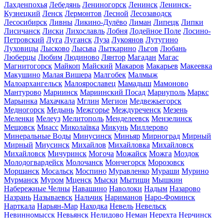
Лахденпохья
Лебедянь
Лениногорск
Ленинск
Ленинск-
Кузнецкий
Ленск
Лермонтов
Лесной
Лесозаводск
Лесосибирск
Ливны
Ликино-Дулёво
Лиман
Липецк
Липки
Лисичанск
Лиски
Лихославль
Лобня
Лодейное Поле
Лосино-
Петровский
Луга
Луганск
Луза
Лукоянов
Лутугино
Луховицы
Лысково
Лысьва
Лыткарино
Льгов
Любань
Люберцы
Любим
Людиново
Лянтор
Магадан
Магас
Магнитогорск
Майкоп
Майский
Макаров
Макарьев
Макеевка
Макушино
Малая Вишера
Малгобек
Малмыж
Малоархангельск
Малоярославец
Мамадыш
Мамоново
Мантурово
Мариинск
Мариинский Посад
Мариуполь
Маркс
Марьинка
Махачкала
Мглин
Мегион
Медвежьегорск
Медногорск
Медынь
Межгорье
Междуреченск
Мезень
Меленки
Мелеуз
Мелитополь
Менделеевск
Мензелинск
Мещовск
Миасс
Миколаївка
Микунь
Миллерово
Минеральные Воды
Минусинск
Миньяр
Мирноград
Мирный
Мирный
Миусинск
Михайлов
Михайловка
Михайловск
Михайловск
Мичуринск
Могоча
Можайск
Можга
Моздок
Молодогвардейск
Молочанск
Мончегорск
Морозовск
Моршанск
Мосальск
Моспино
Муравленко
Мураши
Мурино
Мурманск
Муром
Мценск
Мыски
Мытищи
Мышкин
Набережные Челны
Навашино
Наволоки
Надым
Назарово
Назрань
Называевск
Нальчик
Нариманов
Наро-Фоминск
Нарткала
Нарьян-Мар
Находка
Невель
Невельск
Невинномысск
Невьянск
Нелидово
Неман
Нерехта
Нерчинск