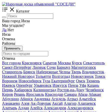
Каталог
Ваш город Инза
Мы угадали?
Да
Нет
Инза
Отмена
Районы
Применить
Отмена
Все города
Красноярск
Саратов
Москва
Курск
Севастополь
Санкт-Петербург
Липецк
Сочи
Барнаул
Магнитогорск
Ставрополь
Брянск
Набережные Челны
Тверь
Владивосток
Нижний Новгород
Тольятти
Волгоград
Новокузнецк
Томск
Воронеж
Новосибирск
Тула
Екатеринбург
Омск
Тюмень
Ижевск
Оренбург
Ульяновск
Иркутск
Пенза
Уфа
Казань
Пермь
Хабаровск
Калининград
Ростов-на-Дону
Челябинск
Киров
Рязань
Ярославль
Краснодар
Самара
Абаза
Абакан
Абдулино
Абинск
Авдеевка
Агидель
Агрыз
Адыгейск
Азнакаево
Азов
Ак-Довурак
Аксай
Алагир
Алапаевск
Алатырь
Алдан
Алейск
Александров
Александровск