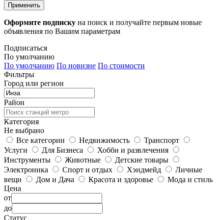
Применить
Оформите подписку
на поиск и получайте первым новые
объявления по Вашим параметрам
Подписаться
По умолчанию
По умолчанию
По новизне
По стоимости
Фильтры
Город или регион
Район
Категория
Не выбрано
Все категории
Недвижимость
Транспорт
Услуги
Для Бизнеса
Хобби и развлечения
Инструменты
Животные
Детские товары
Электроника
Спорт и отдых
Хэндмейд
Личные
вещи
Дом и Дача
Красота и здоровье
Мода и стиль
Цена
от
до
Статус