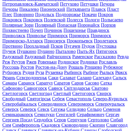
Петропавловск-Камчатский
Петухово
Петушки
Печора
Печоры
Пикалево
Пионерский
Питкяранта
Плавск
Пласт
Плес
Поворино
Подольск
Подпорожье
Покачи
Покров
Покровск
Покровск
Полевской
Полесск
Пологи
Полысаево
Полярные Зори
Полярный
Попасная
Поронайск
Порхов
Похвистнево
Почеп
Починок
Пошехонье
Правдинск
Приволжск
Приволье
Приморск
Приморск
Приморск
Приморско-Ахтарск
Приозерск
Прокопьевск
Пролетарск
Протвино
Прохладный
Псков
Пугачев
Пудож
Пустошка
Пучеж
Пушкино
Пущино
Пыталово
Пыть-Ях
Пятигорск
Радужный
Радужный
Райчихинск
Раменское
Рассказово
Ревда
Реж
Реутов
Ржев
Ровеньки
Родинское
Родники
Рославль
Россошь
Ростов
Ростов-на-Дону
Рошаль
Ртищево
Рубежное
Рубцовск
Рудня
Руза
Рузаевка
Рыбинск
Рыбное
Рыльск
Ряжск
Рязань
Сєвєродонецьк
Саки
Салават
Салаир
Салехард
Сальск
Самара
Саранск
Сарапул
Саратов
Саров
Сасово
Сатка
Сафоново
Саяногорск
Саянск
Світлодарськ
Сватово
Светлогорск
Светлоград
Светлый
Светогорск
Свирск
Свободный
Святогірськ
Себеж
Севастополь
Северо-Курильск
Северобайкальск
Северодвинск
Североморск
Североуральск
Северск
Северск
Севск
Сегежа
Селидово
Сельцо
Семенов
Семикаракорск
Семилуки
Сенгилей
Серафимович
Сергач
Сергиев Посад
Сердобск
Серов
Серпухов
Сертолово
Сибай
Сим
Симферополь
Скадовск
Сковородино
Скопин
Славгород
Славск
Славянск
Славянск-на-Кубани
Сланцы
Слободской