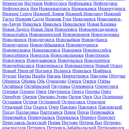
Нерюнгри
Нестеров
Нефтегорск
Нефтекамск
Нефтекумск
Нефтеюганск
Нея
Нижневартовск
Нижнекамск
Нижнеудинск
Нижние Серги
Нижний Ломов
Нижний Новгород
Нижний
Тагил
Нижняя Салда
Нижняя Тура
Николаевск
Николаевск-
на-Амуре
Никольск
Никольск
Никольское
Новая Каховка
Новая Ладога
Новая Ляля
Новоазовск
Новоалександровск
Новоалтайск
Новоаннинский
Нововоронеж
Новогродовка
Новодвинск
Новодружеск
Новозыбков
Новокубанск
Новокузнецк
Новокуйбышевск
Новомичуринск
Новомосковск
Новопавловск
Новоржев
Новороссийск
Новосибирск
Новосиль
Новосокольники
Новотроицк
Новоузенск
Новоульяновск
Новоуральск
Новохоперск
Новочебоксарск
Новочеркасск
Новошахтинск
Новый Оскол
Новый Уренгой
Ногинск
Нолинск
Норильск
Ноябрьск
Нурлат
Нытва
Нюрба
Нягань
Нязепетровск
Няндома
Облучье
Обнинск
Обоянь
Обь
Одинцово
Озерск
Озерск
Озёры
Октябрьск
Октябрьский
Окуловка
Олекминск
Оленегорск
Олешки
Олонец
Омск
Омутнинск
Онега
Опочка
Орёл
Оренбург
Орехов
Орехово-Зуево
Орлов
Орск
Оса
Осинники
Осташков
Остров
Островной
Острогожск
Отрадное
Отрадный
Оха
Оханск
Очер
Павлово
Павловск
Павловский
Посад
Палласовка
Партизанск
Певек
Пенза
Первомайск
Первомайск
Первоуральск
Перевальск
Перевоз
Пересвет
Переславль-Залесский
Пермь
Пестово
Петров Вал
Петрово-
красносілля
Петровск
Петровск-Забайкальский
Петрозаводск