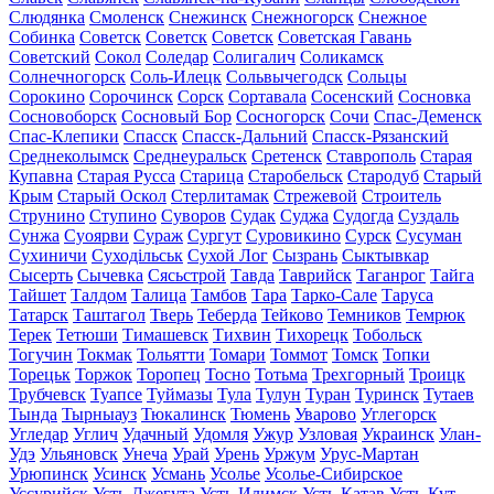
Слюдянка
Смоленск
Снежинск
Снежногорск
Снежное
Собинка
Советск
Советск
Советск
Советская Гавань
Советский
Сокол
Соледар
Солигалич
Соликамск
Солнечногорск
Соль-Илецк
Сольвычегодск
Сольцы
Сорокино
Сорочинск
Сорск
Сортавала
Сосенский
Сосновка
Сосновоборск
Сосновый Бор
Сосногорск
Сочи
Спас-Деменск
Спас-Клепики
Спасск
Спасск-Дальний
Спасск-Рязанский
Среднеколымск
Среднеуральск
Сретенск
Ставрополь
Старая
Купавна
Старая Русса
Старица
Старобельск
Стародуб
Старый
Крым
Старый Оскол
Стерлитамак
Стрежевой
Строитель
Струнино
Ступино
Суворов
Судак
Суджа
Судогда
Суздаль
Сунжа
Суоярви
Сураж
Сургут
Суровикино
Сурск
Сусуман
Сухиничи
Суходільськ
Сухой Лог
Сызрань
Сыктывкар
Сысерть
Сычевка
Сясьстрой
Тавда
Таврийск
Таганрог
Тайга
Тайшет
Талдом
Талица
Тамбов
Тара
Тарко-Сале
Таруса
Татарск
Таштагол
Тверь
Теберда
Тейково
Темников
Темрюк
Терек
Тетюши
Тимашевск
Тихвин
Тихорецк
Тобольск
Тогучин
Токмак
Тольятти
Томари
Томмот
Томск
Топки
Торецьк
Торжок
Торопец
Тосно
Тотьма
Трехгорный
Троицк
Трубчевск
Туапсе
Туймазы
Тула
Тулун
Туран
Туринск
Тутаев
Тында
Тырныауз
Тюкалинск
Тюмень
Уварово
Углегорск
Угледар
Углич
Удачный
Удомля
Ужур
Узловая
Украинск
Улан-
Удэ
Ульяновск
Унеча
Урай
Урень
Уржум
Урус-Мартан
Урюпинск
Усинск
Усмань
Усолье
Усолье-Сибирское
Уссурийск
Усть-Джегута
Усть-Илимск
Усть-Катав
Усть-Кут