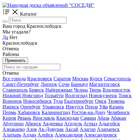
Каталог
Ваш город Краснослободск
Мы угадали?
Да
Нет
Краснослободск
Отмена
Районы
Применить
Отмена
Все города
Красноярск
Саратов
Москва
Курск
Севастополь
Санкт-Петербург
Липецк
Сочи
Барнаул
Магнитогорск
Ставрополь
Брянск
Набережные Челны
Тверь
Владивосток
Нижний Новгород
Тольятти
Волгоград
Новокузнецк
Томск
Воронеж
Новосибирск
Тула
Екатеринбург
Омск
Тюмень
Ижевск
Оренбург
Ульяновск
Иркутск
Пенза
Уфа
Казань
Пермь
Хабаровск
Калининград
Ростов-на-Дону
Челябинск
Киров
Рязань
Ярославль
Краснодар
Самара
Абаза
Абакан
Абдулино
Абинск
Авдеевка
Агидель
Агрыз
Адыгейск
Азнакаево
Азов
Ак-Довурак
Аксай
Алагир
Алапаевск
Алатырь
Алдан
Алейск
Александров
Александровск