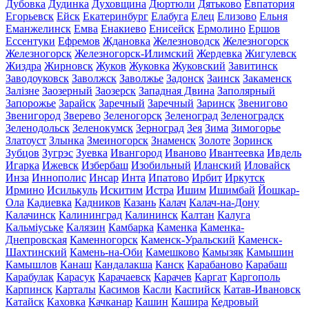
Дубовка
Дудинка
Духовщина
Дюртюли
Дятьково
Евпатория
Егорьевск
Ейск
Екатеринбург
Елабуга
Елец
Елизово
Ельня
Еманжелинск
Емва
Енакиево
Енисейск
Ермолино
Ершов
Ессентуки
Ефремов
Ждановка
Железноводск
Железногорск
Железногорск
Железногорск-Илимский
Жердевка
Жигулевск
Жиздра
Жирновск
Жуков
Жуковка
Жуковский
Завитинск
Заводоуковск
Заволжск
Заволжье
Задонск
Заинск
Закаменск
Залізне
Заозерный
Заозерск
Западная Двина
Заполярный
Запорожье
Зарайск
Заречный
Заречный
Заринск
Звенигово
Звенигород
Зверево
Зеленогорск
Зеленоград
Зеленоградск
Зеленодольск
Зеленокумск
Зерноград
Зея
Зима
Зимогорье
Златоуст
Злынка
Змеиногорск
Знаменск
Золоте
Зоринск
Зубцов
Зугрэс
Зуевка
Ивангород
Иваново
Ивантеевка
Ивдель
Игарка
Ижевск
Избербаш
Изобильный
Иланский
Иловайск
Инза
Иннополис
Инсар
Инта
Ипатово
Ирбит
Иркутск
Ирмино
Исилькуль
Искитим
Истра
Ишим
Ишимбай
Йошкар-
Ола
Кадиевка
Кадников
Казань
Калач
Калач-на-Дону
Калачинск
Калининград
Калининск
Калтан
Калуга
Кальміуське
Калязин
Камбарка
Каменка
Каменка-
Днепровская
Каменногорск
Каменск-Уральский
Каменск-
Шахтинский
Камень-на-Оби
Камешково
Камызяк
Камышин
Камышлов
Канаш
Кандалакша
Канск
Карабаново
Карабаш
Карабулак
Карасук
Карачаевск
Карачев
Каргат
Каргополь
Карпинск
Карталы
Касимов
Касли
Каспийск
Катав-Ивановск
Катайск
Каховка
Качканар
Кашин
Кашира
Кедровый