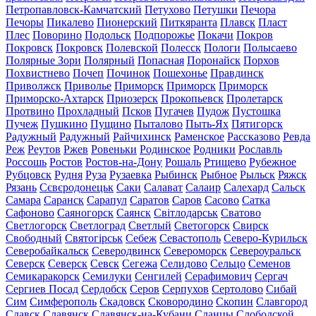
Петропавловск-Камчатский
Петухово
Петушки
Печора
Печоры
Пикалево
Пионерский
Питкяранта
Плавск
Пласт
Плес
Поворино
Подольск
Подпорожье
Покачи
Покров
Покровск
Покровск
Полевской
Полесск
Пологи
Полысаево
Полярные Зори
Полярный
Попасная
Поронайск
Порхов
Похвистнево
Почеп
Починок
Пошехонье
Правдинск
Приволжск
Приволье
Приморск
Приморск
Приморск
Приморско-Ахтарск
Приозерск
Прокопьевск
Пролетарск
Протвино
Прохладный
Псков
Пугачев
Пудож
Пустошка
Пучеж
Пушкино
Пущино
Пыталово
Пыть-Ях
Пятигорск
Радужный
Радужный
Райчихинск
Раменское
Рассказово
Ревда
Реж
Реутов
Ржев
Ровеньки
Родинское
Родники
Рославль
Россошь
Ростов
Ростов-на-Дону
Рошаль
Ртищево
Рубежное
Рубцовск
Рудня
Руза
Рузаевка
Рыбинск
Рыбное
Рыльск
Ряжск
Рязань
Сєвєродонецьк
Саки
Салават
Салаир
Салехард
Сальск
Самара
Саранск
Сарапул
Саратов
Саров
Сасово
Сатка
Сафоново
Саяногорск
Саянск
Світлодарськ
Сватово
Светлогорск
Светлоград
Светлый
Светогорск
Свирск
Свободный
Святогірськ
Себеж
Севастополь
Северо-Курильск
Северобайкальск
Северодвинск
Североморск
Североуральск
Северск
Северск
Севск
Сегежа
Селидово
Сельцо
Семенов
Семикаракорск
Семилуки
Сенгилей
Серафимович
Сергач
Сергиев Посад
Сердобск
Серов
Серпухов
Сертолово
Сибай
Сим
Симферополь
Скадовск
Сковородино
Скопин
Славгород
Славск
Славянск
Славянск-на-Кубани
Сланцы
Слободской