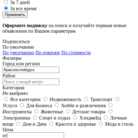
За 7 дней
За все время
Применить
Оформите подписку
на поиск и получайте первым новые
объявления по Вашим параметрам
Подписаться
По умолчанию
По умолчанию
По новизне
По стоимости
Фильтры
Город или регион
Район
Категория
Не выбрано
Все категории
Недвижимость
Транспорт
Услуги
Для Бизнеса
Хобби и развлечения
Инструменты
Животные
Детские товары
Электроника
Спорт и отдых
Хэндмейд
Личные
вещи
Дом и Дача
Красота и здоровье
Мода и стиль
Цена
от