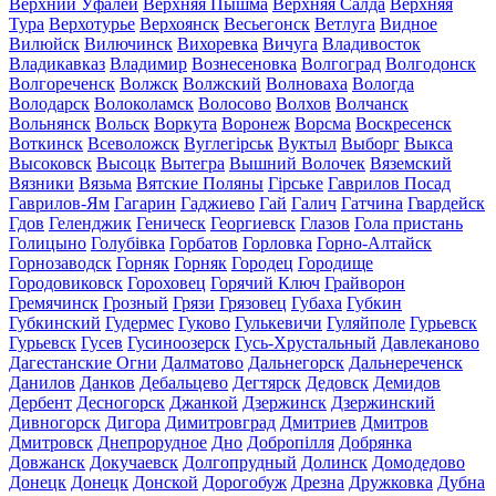
Верхний Уфалей
Верхняя Пышма
Верхняя Салда
Верхняя
Тура
Верхотурье
Верхоянск
Весьегонск
Ветлуга
Видное
Вилюйск
Вилючинск
Вихоревка
Вичуга
Владивосток
Владикавказ
Владимир
Вознесеновка
Волгоград
Волгодонск
Волгореченск
Волжск
Волжский
Волноваха
Вологда
Володарск
Волоколамск
Волосово
Волхов
Волчанск
Вольнянск
Вольск
Воркута
Воронеж
Ворсма
Воскресенск
Воткинск
Всеволожск
Вуглегірськ
Вуктыл
Выборг
Выкса
Высоковск
Высоцк
Вытегра
Вышний Волочек
Вяземский
Вязники
Вязьма
Вятские Поляны
Гірське
Гаврилов Посад
Гаврилов-Ям
Гагарин
Гаджиево
Гай
Галич
Гатчина
Гвардейск
Гдов
Геленджик
Геническ
Георгиевск
Глазов
Гола пристань
Голицыно
Голубівка
Горбатов
Горловка
Горно-Алтайск
Горнозаводск
Горняк
Горняк
Городец
Городище
Городовиковск
Гороховец
Горячий Ключ
Грайворон
Гремячинск
Грозный
Грязи
Грязовец
Губаха
Губкин
Губкинский
Гудермес
Гуково
Гулькевичи
Гуляйполе
Гурьевск
Гурьевск
Гусев
Гусиноозерск
Гусь-Хрустальный
Давлеканово
Дагестанские Огни
Далматово
Дальнегорск
Дальнереченск
Данилов
Данков
Дебальцево
Дегтярск
Дедовск
Демидов
Дербент
Десногорск
Джанкой
Дзержинск
Дзержинский
Дивногорск
Дигора
Димитровград
Дмитриев
Дмитров
Дмитровск
Днепрорудное
Дно
Добропілля
Добрянка
Довжанск
Докучаевск
Долгопрудный
Долинск
Домодедово
Донецк
Донецк
Донской
Дорогобуж
Дрезна
Дружковка
Дубна