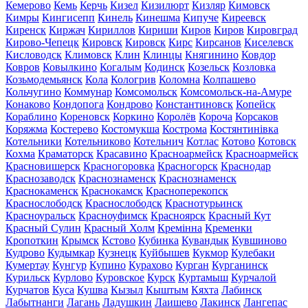
Кемерово
Кемь
Керчь
Кизел
Кизилюрт
Кизляр
Кимовск
Кимры
Кингисепп
Кинель
Кинешма
Кипуче
Киреевск
Киренск
Киржач
Кириллов
Кириши
Киров
Киров
Кировград
Кирово-Чепецк
Кировск
Кировск
Кирс
Кирсанов
Киселевск
Кисловодск
Климовск
Клин
Клинцы
Княгинино
Ковдор
Ковров
Ковылкино
Когалым
Кодинск
Козельск
Козловка
Козьмодемьянск
Кола
Кологрив
Коломна
Колпашево
Кольчугино
Коммунар
Комсомольск
Комсомольск-на-Амуре
Конаково
Кондопога
Кондрово
Константиновск
Копейск
Кораблино
Кореновск
Коркино
Королёв
Короча
Корсаков
Коряжма
Костерево
Костомукша
Кострома
Костянтинівка
Котельники
Котельниково
Котельнич
Котлас
Котово
Котовск
Кохма
Краматорск
Красавино
Красноармейск
Красноармейск
Красновишерск
Красногоровка
Красногорск
Краснодар
Краснозаводск
Краснознаменск
Краснознаменск
Краснокаменск
Краснокамск
Красноперекопск
Краснослободск
Краснослободск
Краснотурьинск
Красноуральск
Красноуфимск
Красноярск
Красный Кут
Красный Сулин
Красный Холм
Кремінна
Кременки
Кропоткин
Крымск
Кстово
Кубинка
Кувандык
Кувшиново
Кудрово
Кудымкар
Кузнецк
Куйбышев
Кукмор
Кулебаки
Кумертау
Кунгур
Купино
Курахово
Курган
Курганинск
Курильск
Курлово
Куровское
Курск
Куртамыш
Курчалой
Курчатов
Куса
Кушва
Кызыл
Кыштым
Кяхта
Лабинск
Лабытнанги
Лагань
Ладушкин
Лаишево
Лакинск
Лангепас