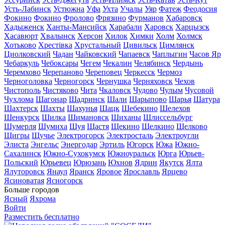
Усть-Лабинск
Устюжна
Уфа
Ухта
Учалы
Уяр
Фатеж
Феодосия
Фокино
Фокино
Фролово
Фрязино
Фурманов
Хабаровск
Хадыженск
Ханты-Мансийск
Харабали
Харовск
Харцызск
Хасавюрт
Хвалынск
Херсон
Хилок
Химки
Холм
Холмск
Хотьково
Хрестівка
Хрустальный
Цивильск
Цимлянск
Циолковский
Чадан
Чайковский
Чапаевск
Чаплыгин
Часов Яр
Чебаркуль
Чебоксары
Чегем
Чекалин
Челябинск
Чердынь
Черемхово
Черепаново
Череповец
Черкесск
Чермоз
Черноголовка
Черногорск
Чернушка
Черняховск
Чехов
Чистополь
Чистяково
Чита
Чкаловск
Чудово
Чулым
Чусовой
Чухлома
Шагонар
Шадринск
Шали
Шарыпово
Шарья
Шатура
Шахтерск
Шахты
Шахунья
Шацк
Шебекино
Шелехов
Шенкурск
Шилка
Шимановск
Шиханы
Шлиссельбург
Шумерля
Шумиха
Шуя
Щастя
Щекино
Щелкино
Щелково
Щигры
Щучье
Электрогорск
Электросталь
Электроугли
Элиста
Энгельс
Энергодар
Эртиль
Югорск
Южа
Южно-
Сахалинск
Южно-Сухокумск
Южноуральск
Юрга
Юрьев-
Польский
Юрьевец
Юрюзань
Юхнов
Ядрин
Якутск
Ялта
Ялуторовск
Янаул
Яранск
Яровое
Ярославль
Ярцево
Ясиноватая
Ясногорск
Больше городов
Ясный
Яхрома
Войти
Разместить бесплатно