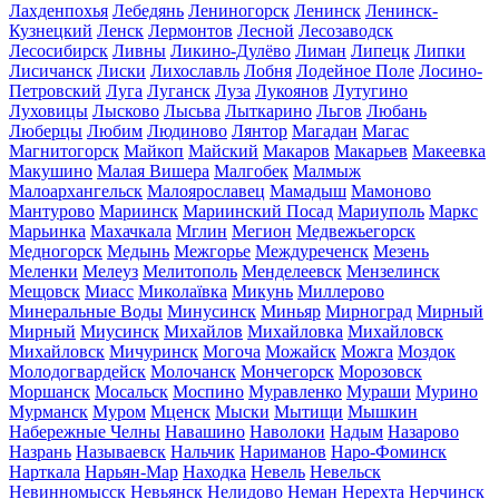
Лахденпохья
Лебедянь
Лениногорск
Ленинск
Ленинск-
Кузнецкий
Ленск
Лермонтов
Лесной
Лесозаводск
Лесосибирск
Ливны
Ликино-Дулёво
Лиман
Липецк
Липки
Лисичанск
Лиски
Лихославль
Лобня
Лодейное Поле
Лосино-
Петровский
Луга
Луганск
Луза
Лукоянов
Лутугино
Луховицы
Лысково
Лысьва
Лыткарино
Льгов
Любань
Люберцы
Любим
Людиново
Лянтор
Магадан
Магас
Магнитогорск
Майкоп
Майский
Макаров
Макарьев
Макеевка
Макушино
Малая Вишера
Малгобек
Малмыж
Малоархангельск
Малоярославец
Мамадыш
Мамоново
Мантурово
Мариинск
Мариинский Посад
Мариуполь
Маркс
Марьинка
Махачкала
Мглин
Мегион
Медвежьегорск
Медногорск
Медынь
Межгорье
Междуреченск
Мезень
Меленки
Мелеуз
Мелитополь
Менделеевск
Мензелинск
Мещовск
Миасс
Миколаївка
Микунь
Миллерово
Минеральные Воды
Минусинск
Миньяр
Мирноград
Мирный
Мирный
Миусинск
Михайлов
Михайловка
Михайловск
Михайловск
Мичуринск
Могоча
Можайск
Можга
Моздок
Молодогвардейск
Молочанск
Мончегорск
Морозовск
Моршанск
Мосальск
Моспино
Муравленко
Мураши
Мурино
Мурманск
Муром
Мценск
Мыски
Мытищи
Мышкин
Набережные Челны
Навашино
Наволоки
Надым
Назарово
Назрань
Называевск
Нальчик
Нариманов
Наро-Фоминск
Нарткала
Нарьян-Мар
Находка
Невель
Невельск
Невинномысск
Невьянск
Нелидово
Неман
Нерехта
Нерчинск