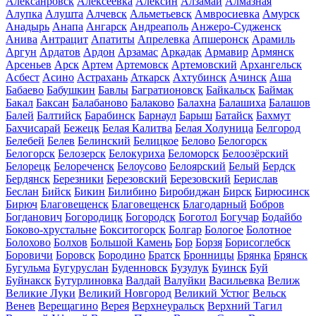
Алексанровск
Алексеевка
Алексин
Алзамай
Алмазная
Алупка
Алушта
Алчевск
Альметьевск
Амвросиевка
Амурск
Анадырь
Анапа
Ангарск
Андреаполь
Анжеро-Судженск
Анива
Антрацит
Апатиты
Апрелевка
Апшеронск
Арамиль
Аргун
Ардатов
Ардон
Арзамас
Аркадак
Армавир
Армянск
Арсеньев
Арск
Артем
Артемовск
Артемовский
Архангельск
Асбест
Асино
Астрахань
Аткарск
Ахтубинск
Ачинск
Аша
Бабаево
Бабушкин
Бавлы
Багратионовск
Байкальск
Баймак
Бакал
Баксан
Балабаново
Балаково
Балахна
Балашиха
Балашов
Балей
Балтийск
Барабинск
Барнаул
Барыш
Батайск
Бахмут
Бахчисарай
Бежецк
Белая Калитва
Белая Холуница
Белгород
Белебей
Белев
Белинский
Белицкое
Белово
Белогорск
Белогорск
Белозерск
Белокуриха
Беломорск
Белоозёрский
Белорецк
Белореченск
Белоусово
Белоярский
Белый
Бердск
Бердянск
Березники
Березовский
Березовский
Берислав
Беслан
Бийск
Бикин
Билибино
Биробиджан
Бирск
Бирюсинск
Бирюч
Благовещенск
Благовещенск
Благодарный
Бобров
Богданович
Богородицк
Богородск
Боготол
Богучар
Бодайбо
Боково-хрустальне
Бокситогорск
Болгар
Бологое
Болотное
Болохово
Болхов
Большой Камень
Бор
Борзя
Борисоглебск
Боровичи
Боровск
Бородино
Братск
Бронницы
Брянка
Брянск
Бугульма
Бугуруслан
Буденновск
Бузулук
Буинск
Буй
Буйнакск
Бутурлиновка
Валдай
Валуйки
Васильевка
Велиж
Великие Луки
Великий Новгород
Великий Устюг
Вельск
Венев
Верещагино
Верея
Верхнеуральск
Верхний Тагил