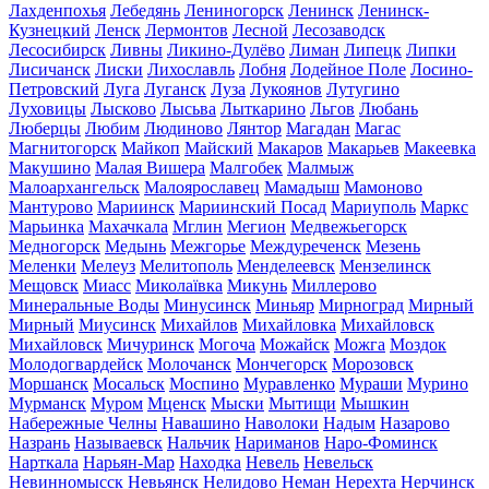
Лахденпохья
Лебедянь
Лениногорск
Ленинск
Ленинск-
Кузнецкий
Ленск
Лермонтов
Лесной
Лесозаводск
Лесосибирск
Ливны
Ликино-Дулёво
Лиман
Липецк
Липки
Лисичанск
Лиски
Лихославль
Лобня
Лодейное Поле
Лосино-
Петровский
Луга
Луганск
Луза
Лукоянов
Лутугино
Луховицы
Лысково
Лысьва
Лыткарино
Льгов
Любань
Люберцы
Любим
Людиново
Лянтор
Магадан
Магас
Магнитогорск
Майкоп
Майский
Макаров
Макарьев
Макеевка
Макушино
Малая Вишера
Малгобек
Малмыж
Малоархангельск
Малоярославец
Мамадыш
Мамоново
Мантурово
Мариинск
Мариинский Посад
Мариуполь
Маркс
Марьинка
Махачкала
Мглин
Мегион
Медвежьегорск
Медногорск
Медынь
Межгорье
Междуреченск
Мезень
Меленки
Мелеуз
Мелитополь
Менделеевск
Мензелинск
Мещовск
Миасс
Миколаївка
Микунь
Миллерово
Минеральные Воды
Минусинск
Миньяр
Мирноград
Мирный
Мирный
Миусинск
Михайлов
Михайловка
Михайловск
Михайловск
Мичуринск
Могоча
Можайск
Можга
Моздок
Молодогвардейск
Молочанск
Мончегорск
Морозовск
Моршанск
Мосальск
Моспино
Муравленко
Мураши
Мурино
Мурманск
Муром
Мценск
Мыски
Мытищи
Мышкин
Набережные Челны
Навашино
Наволоки
Надым
Назарово
Назрань
Называевск
Нальчик
Нариманов
Наро-Фоминск
Нарткала
Нарьян-Мар
Находка
Невель
Невельск
Невинномысск
Невьянск
Нелидово
Неман
Нерехта
Нерчинск