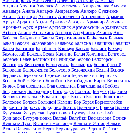
Алексанровск
Алексеевка
Алексин
Алзамай
Алмазная
Алупка
Алушта
Алчевск
Альметьевск
Амвросиевка
Амурск
Анадырь
Анапа
Ангарск
Андреаполь
Анжеро-Судженск
Анива
Антрацит
Апатиты
Апрелевка
Апшеронск
Арамиль
Аргун
Ардатов
Ардон
Арзамас
Аркадак
Армавир
Армянск
Арсеньев
Арск
Артем
Артемовск
Артемовский
Архангельск
Асбест
Асино
Астрахань
Аткарск
Ахтубинск
Ачинск
Аша
Бабаево
Бабушкин
Бавлы
Багратионовск
Байкальск
Баймак
Бакал
Баксан
Балабаново
Балаково
Балахна
Балашиха
Балашов
Балей
Балтийск
Барабинск
Барнаул
Барыш
Батайск
Бахмут
Бахчисарай
Бежецк
Белая Калитва
Белая Холуница
Белгород
Белебей
Белев
Белинский
Белицкое
Белово
Белогорск
Белогорск
Белозерск
Белокуриха
Беломорск
Белоозёрский
Белорецк
Белореченск
Белоусово
Белоярский
Белый
Бердск
Бердянск
Березники
Березовский
Березовский
Берислав
Беслан
Бийск
Бикин
Билибино
Биробиджан
Бирск
Бирюсинск
Бирюч
Благовещенск
Благовещенск
Благодарный
Бобров
Богданович
Богородицк
Богородск
Боготол
Богучар
Бодайбо
Боково-хрустальне
Бокситогорск
Болгар
Бологое
Болотное
Болохово
Болхов
Большой Камень
Бор
Борзя
Борисоглебск
Боровичи
Боровск
Бородино
Братск
Бронницы
Брянка
Брянск
Бугульма
Бугуруслан
Буденновск
Бузулук
Буинск
Буй
Буйнакск
Бутурлиновка
Валдай
Валуйки
Васильевка
Велиж
Великие Луки
Великий Новгород
Великий Устюг
Вельск
Венев
Верещагино
Верея
Верхнеуральск
Верхний Тагил