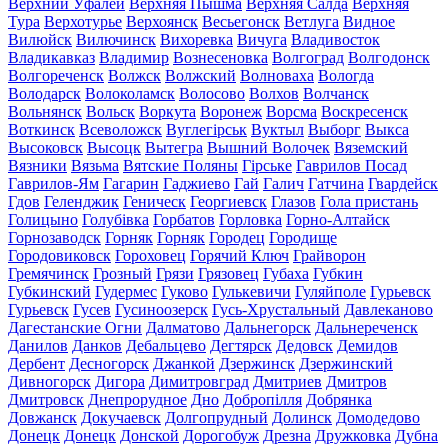
Верхний Уфалей
Верхняя Пышма
Верхняя Салда
Верхняя
Тура
Верхотурье
Верхоянск
Весьегонск
Ветлуга
Видное
Вилюйск
Вилючинск
Вихоревка
Вичуга
Владивосток
Владикавказ
Владимир
Вознесеновка
Волгоград
Волгодонск
Волгореченск
Волжск
Волжский
Волноваха
Вологда
Володарск
Волоколамск
Волосово
Волхов
Волчанск
Вольнянск
Вольск
Воркута
Воронеж
Ворсма
Воскресенск
Воткинск
Всеволожск
Вуглегірськ
Вуктыл
Выборг
Выкса
Высоковск
Высоцк
Вытегра
Вышний Волочек
Вяземский
Вязники
Вязьма
Вятские Поляны
Гірське
Гаврилов Посад
Гаврилов-Ям
Гагарин
Гаджиево
Гай
Галич
Гатчина
Гвардейск
Гдов
Геленджик
Геническ
Георгиевск
Глазов
Гола пристань
Голицыно
Голубівка
Горбатов
Горловка
Горно-Алтайск
Горнозаводск
Горняк
Горняк
Городец
Городище
Городовиковск
Гороховец
Горячий Ключ
Грайворон
Гремячинск
Грозный
Грязи
Грязовец
Губаха
Губкин
Губкинский
Гудермес
Гуково
Гулькевичи
Гуляйполе
Гурьевск
Гурьевск
Гусев
Гусиноозерск
Гусь-Хрустальный
Давлеканово
Дагестанские Огни
Далматово
Дальнегорск
Дальнереченск
Данилов
Данков
Дебальцево
Дегтярск
Дедовск
Демидов
Дербент
Десногорск
Джанкой
Дзержинск
Дзержинский
Дивногорск
Дигора
Димитровград
Дмитриев
Дмитров
Дмитровск
Днепрорудное
Дно
Добропілля
Добрянка
Довжанск
Докучаевск
Долгопрудный
Долинск
Домодедово
Донецк
Донецк
Донской
Дорогобуж
Дрезна
Дружковка
Дубна