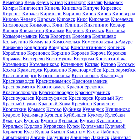
Кемерово
Кемь
Керчь
Кизел
Кизилюрт
Кизляр
Кимовск
Кимры
Кингисепп
Кинель
Кинешма
Кипуче
Киреевск
Киренск
Киржач
Кириллов
Кириши
Киров
Киров
Кировград
Кирово-Чепецк
Кировск
Кировск
Кирс
Кирсанов
Киселевск
Кисловодск
Климовск
Клин
Клинцы
Княгинино
Ковдор
Ковров
Ковылкино
Когалым
Кодинск
Козельск
Козловка
Козьмодемьянск
Кола
Кологрив
Коломна
Колпашево
Кольчугино
Коммунар
Комсомольск
Комсомольск-на-Амуре
Конаково
Кондопога
Кондрово
Константиновск
Копейск
Кораблино
Кореновск
Коркино
Королёв
Короча
Корсаков
Коряжма
Костерево
Костомукша
Кострома
Костянтинівка
Котельники
Котельниково
Котельнич
Котлас
Котово
Котовск
Кохма
Краматорск
Красавино
Красноармейск
Красноармейск
Красновишерск
Красногоровка
Красногорск
Краснодар
Краснозаводск
Краснознаменск
Краснознаменск
Краснокаменск
Краснокамск
Красноперекопск
Краснослободск
Краснослободск
Краснотурьинск
Красноуральск
Красноуфимск
Красноярск
Красный Кут
Красный Сулин
Красный Холм
Кремінна
Кременки
Кропоткин
Крымск
Кстово
Кубинка
Кувандык
Кувшиново
Кудрово
Кудымкар
Кузнецк
Куйбышев
Кукмор
Кулебаки
Кумертау
Кунгур
Купино
Курахово
Курган
Курганинск
Курильск
Курлово
Куровское
Курск
Куртамыш
Курчалой
Курчатов
Куса
Кушва
Кызыл
Кыштым
Кяхта
Лабинск
Лабытнанги
Лагань
Ладушкин
Лаишево
Лакинск
Лангепас