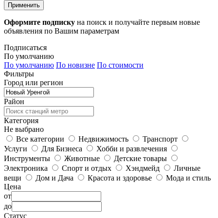
Применить
Оформите подписку
на поиск и получайте первым новые
объявления по Вашим параметрам
Подписаться
По умолчанию
По умолчанию
По новизне
По стоимости
Фильтры
Город или регион
Район
Категория
Не выбрано
Все категории
Недвижимость
Транспорт
Услуги
Для Бизнеса
Хобби и развлечения
Инструменты
Животные
Детские товары
Электроника
Спорт и отдых
Хэндмейд
Личные
вещи
Дом и Дача
Красота и здоровье
Мода и стиль
Цена
от
до
Статус