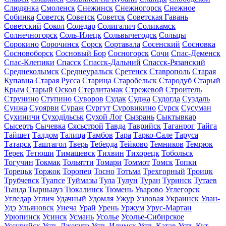
Слюдянка
Смоленск
Снежинск
Снежногорск
Снежное
Собинка
Советск
Советск
Советск
Советская Гавань
Советский
Сокол
Соледар
Солигалич
Соликамск
Солнечногорск
Соль-Илецк
Сольвычегодск
Сольцы
Сорокино
Сорочинск
Сорск
Сортавала
Сосенский
Сосновка
Сосновоборск
Сосновый Бор
Сосногорск
Сочи
Спас-Деменск
Спас-Клепики
Спасск
Спасск-Дальний
Спасск-Рязанский
Среднеколымск
Среднеуральск
Сретенск
Ставрополь
Старая
Купавна
Старая Русса
Старица
Старобельск
Стародуб
Старый
Крым
Старый Оскол
Стерлитамак
Стрежевой
Строитель
Струнино
Ступино
Суворов
Судак
Суджа
Судогда
Суздаль
Сунжа
Суоярви
Сураж
Сургут
Суровикино
Сурск
Сусуман
Сухиничи
Суходільськ
Сухой Лог
Сызрань
Сыктывкар
Сысерть
Сычевка
Сясьстрой
Тавда
Таврийск
Таганрог
Тайга
Тайшет
Талдом
Талица
Тамбов
Тара
Тарко-Сале
Таруса
Татарск
Таштагол
Тверь
Теберда
Тейково
Темников
Темрюк
Терек
Тетюши
Тимашевск
Тихвин
Тихорецк
Тобольск
Тогучин
Токмак
Тольятти
Томари
Томмот
Томск
Топки
Торецьк
Торжок
Торопец
Тосно
Тотьма
Трехгорный
Троицк
Трубчевск
Туапсе
Туймазы
Тула
Тулун
Туран
Туринск
Тутаев
Тында
Тырныауз
Тюкалинск
Тюмень
Уварово
Углегорск
Угледар
Углич
Удачный
Удомля
Ужур
Узловая
Украинск
Улан-
Удэ
Ульяновск
Унеча
Урай
Урень
Уржум
Урус-Мартан
Урюпинск
Усинск
Усмань
Усолье
Усолье-Сибирское
Уссурийск
Усть-Джегута
Усть-Илимск
Усть-Катав
Усть-Кут