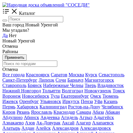
Каталог
Ваш город Новый Уренгой
Мы угадали?
Да
Нет
Новый Уренгой
Отмена
Районы
Применить
Отмена
Все города
Красноярск
Саратов
Москва
Курск
Севастополь
Санкт-Петербург
Липецк
Сочи
Барнаул
Магнитогорск
Ставрополь
Брянск
Набережные Челны
Тверь
Владивосток
Нижний Новгород
Тольятти
Волгоград
Новокузнецк
Томск
Воронеж
Новосибирск
Тула
Екатеринбург
Омск
Тюмень
Ижевск
Оренбург
Ульяновск
Иркутск
Пенза
Уфа
Казань
Пермь
Хабаровск
Калининград
Ростов-на-Дону
Челябинск
Киров
Рязань
Ярославль
Краснодар
Самара
Абаза
Абакан
Абдулино
Абинск
Авдеевка
Агидель
Агрыз
Адыгейск
Азнакаево
Азов
Ак-Довурак
Аксай
Алагир
Алапаевск
Алатырь
Алдан
Алейск
Александров
Александровск