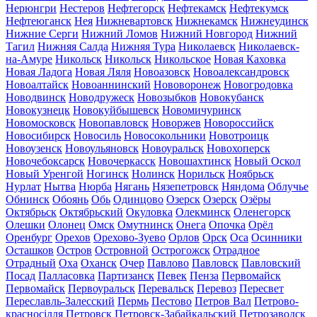
Нерюнгри
Нестеров
Нефтегорск
Нефтекамск
Нефтекумск
Нефтеюганск
Нея
Нижневартовск
Нижнекамск
Нижнеудинск
Нижние Серги
Нижний Ломов
Нижний Новгород
Нижний
Тагил
Нижняя Салда
Нижняя Тура
Николаевск
Николаевск-
на-Амуре
Никольск
Никольск
Никольское
Новая Каховка
Новая Ладога
Новая Ляля
Новоазовск
Новоалександровск
Новоалтайск
Новоаннинский
Нововоронеж
Новогродовка
Новодвинск
Новодружеск
Новозыбков
Новокубанск
Новокузнецк
Новокуйбышевск
Новомичуринск
Новомосковск
Новопавловск
Новоржев
Новороссийск
Новосибирск
Новосиль
Новосокольники
Новотроицк
Новоузенск
Новоульяновск
Новоуральск
Новохоперск
Новочебоксарск
Новочеркасск
Новошахтинск
Новый Оскол
Новый Уренгой
Ногинск
Нолинск
Норильск
Ноябрьск
Нурлат
Нытва
Нюрба
Нягань
Нязепетровск
Няндома
Облучье
Обнинск
Обоянь
Обь
Одинцово
Озерск
Озерск
Озёры
Октябрьск
Октябрьский
Окуловка
Олекминск
Оленегорск
Олешки
Олонец
Омск
Омутнинск
Онега
Опочка
Орёл
Оренбург
Орехов
Орехово-Зуево
Орлов
Орск
Оса
Осинники
Осташков
Остров
Островной
Острогожск
Отрадное
Отрадный
Оха
Оханск
Очер
Павлово
Павловск
Павловский
Посад
Палласовка
Партизанск
Певек
Пенза
Первомайск
Первомайск
Первоуральск
Перевальск
Перевоз
Пересвет
Переславль-Залесский
Пермь
Пестово
Петров Вал
Петрово-
красносілля
Петровск
Петровск-Забайкальский
Петрозаводск