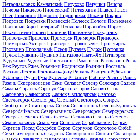
Петропавловск-Камчатский
Петухово
Петушки
Печора
Печоры
Пикалево
Пионерский
Питкяранта
Плавск
Пласт
Плес
Поворино
Подольск
Подпорожье
Покачи
Покров
Покровск
Покровск
Полевской
Полесск
Пологи
Полысаево
Полярные Зори
Полярный
Попасная
Поронайск
Порхов
Похвистнево
Почеп
Починок
Пошехонье
Правдинск
Приволжск
Приволье
Приморск
Приморск
Приморск
Приморско-Ахтарск
Приозерск
Прокопьевск
Пролетарск
Протвино
Прохладный
Псков
Пугачев
Пудож
Пустошка
Пучеж
Пушкино
Пущино
Пыталово
Пыть-Ях
Пятигорск
Радужный
Радужный
Райчихинск
Раменское
Рассказово
Ревда
Реж
Реутов
Ржев
Ровеньки
Родинское
Родники
Рославль
Россошь
Ростов
Ростов-на-Дону
Рошаль
Ртищево
Рубежное
Рубцовск
Рудня
Руза
Рузаевка
Рыбинск
Рыбное
Рыльск
Ряжск
Рязань
Сєвєродонецьк
Саки
Салават
Салаир
Салехард
Сальск
Самара
Саранск
Сарапул
Саратов
Саров
Сасово
Сатка
Сафоново
Саяногорск
Саянск
Світлодарськ
Сватово
Светлогорск
Светлоград
Светлый
Светогорск
Свирск
Свободный
Святогірськ
Себеж
Севастополь
Северо-Курильск
Северобайкальск
Северодвинск
Североморск
Североуральск
Северск
Северск
Севск
Сегежа
Селидово
Сельцо
Семенов
Семикаракорск
Семилуки
Сенгилей
Серафимович
Сергач
Сергиев Посад
Сердобск
Серов
Серпухов
Сертолово
Сибай
Сим
Симферополь
Скадовск
Сковородино
Скопин
Славгород
Славск
Славянск
Славянск-на-Кубани
Сланцы
Слободской