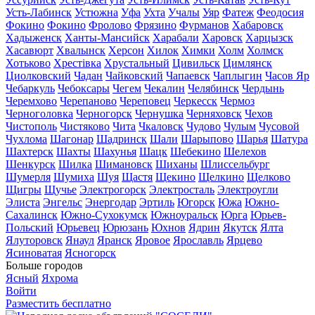
Усть-Лабинск
Устюжна
Уфа
Ухта
Учалы
Уяр
Фатеж
Феодосия
Фокино
Фокино
Фролово
Фрязино
Фурманов
Хабаровск
Хадыженск
Ханты-Мансийск
Харабали
Харовск
Харцызск
Хасавюрт
Хвалынск
Херсон
Хилок
Химки
Холм
Холмск
Хотьково
Хрестівка
Хрустальный
Цивильск
Цимлянск
Циолковский
Чадан
Чайковский
Чапаевск
Чаплыгин
Часов Яр
Чебаркуль
Чебоксары
Чегем
Чекалин
Челябинск
Чердынь
Черемхово
Черепаново
Череповец
Черкесск
Чермоз
Черноголовка
Черногорск
Чернушка
Черняховск
Чехов
Чистополь
Чистяково
Чита
Чкаловск
Чудово
Чулым
Чусовой
Чухлома
Шагонар
Шадринск
Шали
Шарыпово
Шарья
Шатура
Шахтерск
Шахты
Шахунья
Шацк
Шебекино
Шелехов
Шенкурск
Шилка
Шимановск
Шиханы
Шлиссельбург
Шумерля
Шумиха
Шуя
Щастя
Щекино
Щелкино
Щелково
Щигры
Щучье
Электрогорск
Электросталь
Электроугли
Элиста
Энгельс
Энергодар
Эртиль
Югорск
Южа
Южно-
Сахалинск
Южно-Сухокумск
Южноуральск
Юрга
Юрьев-
Польский
Юрьевец
Юрюзань
Юхнов
Ядрин
Якутск
Ялта
Ялуторовск
Янаул
Яранск
Яровое
Ярославль
Ярцево
Ясиноватая
Ясногорск
Больше городов
Ясный
Яхрома
Войти
Разместить бесплатно