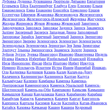
Дубовка
Дудинка
Духовщина
Дюртюли
Дятьково
Евпатория
Егорьевск
Ейск
Екатеринбург
Елабуга
Елец
Елизово
Ельня
Еманжелинск
Емва
Енакиево
Енисейск
Ермолино
Ершов
Ессентуки
Ефремов
Ждановка
Железноводск
Железногорск
Железногорск
Железногорск-Илимский
Жердевка
Жигулевск
Жиздра
Жирновск
Жуков
Жуковка
Жуковский
Завитинск
Заводоуковск
Заволжск
Заволжье
Задонск
Заинск
Закаменск
Залізне
Заозерный
Заозерск
Западная Двина
Заполярный
Запорожье
Зарайск
Заречный
Заречный
Заринск
Звенигово
Звенигород
Зверево
Зеленогорск
Зеленоград
Зеленоградск
Зеленодольск
Зеленокумск
Зерноград
Зея
Зима
Зимогорье
Златоуст
Злынка
Змеиногорск
Знаменск
Золоте
Зоринск
Зубцов
Зугрэс
Зуевка
Ивангород
Иваново
Ивантеевка
Ивдель
Игарка
Ижевск
Избербаш
Изобильный
Иланский
Иловайск
Инза
Иннополис
Инсар
Инта
Ипатово
Ирбит
Иркутск
Ирмино
Исилькуль
Искитим
Истра
Ишим
Ишимбай
Йошкар-
Ола
Кадиевка
Кадников
Казань
Калач
Калач-на-Дону
Калачинск
Калининград
Калининск
Калтан
Калуга
Кальміуське
Калязин
Камбарка
Каменка
Каменка-
Днепровская
Каменногорск
Каменск-Уральский
Каменск-
Шахтинский
Камень-на-Оби
Камешково
Камызяк
Камышин
Камышлов
Канаш
Кандалакша
Канск
Карабаново
Карабаш
Карабулак
Карасук
Карачаевск
Карачев
Каргат
Каргополь
Карпинск
Карталы
Касимов
Касли
Каспийск
Катав-Ивановск
Катайск
Каховка
Качканар
Кашин
Кашира
Кедровый