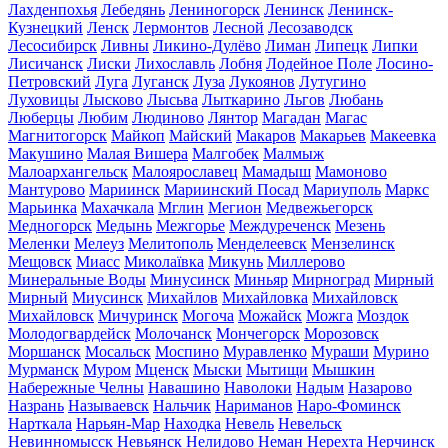
Лахденпохья
Лебедянь
Лениногорск
Ленинск
Ленинск-
Кузнецкий
Ленск
Лермонтов
Лесной
Лесозаводск
Лесосибирск
Ливны
Ликино-Дулёво
Лиман
Липецк
Липки
Лисичанск
Лиски
Лихославль
Лобня
Лодейное Поле
Лосино-
Петровский
Луга
Луганск
Луза
Лукоянов
Лутугино
Луховицы
Лысково
Лысьва
Лыткарино
Льгов
Любань
Люберцы
Любим
Людиново
Лянтор
Магадан
Магас
Магнитогорск
Майкоп
Майский
Макаров
Макарьев
Макеевка
Макушино
Малая Вишера
Малгобек
Малмыж
Малоархангельск
Малоярославец
Мамадыш
Мамоново
Мантурово
Мариинск
Мариинский Посад
Мариуполь
Маркс
Марьинка
Махачкала
Мглин
Мегион
Медвежьегорск
Медногорск
Медынь
Межгорье
Междуреченск
Мезень
Меленки
Мелеуз
Мелитополь
Менделеевск
Мензелинск
Мещовск
Миасс
Миколаївка
Микунь
Миллерово
Минеральные Воды
Минусинск
Миньяр
Мирноград
Мирный
Мирный
Миусинск
Михайлов
Михайловка
Михайловск
Михайловск
Мичуринск
Могоча
Можайск
Можга
Моздок
Молодогвардейск
Молочанск
Мончегорск
Морозовск
Моршанск
Мосальск
Моспино
Муравленко
Мураши
Мурино
Мурманск
Муром
Мценск
Мыски
Мытищи
Мышкин
Набережные Челны
Навашино
Наволоки
Надым
Назарово
Назрань
Называевск
Нальчик
Нариманов
Наро-Фоминск
Нарткала
Нарьян-Мар
Находка
Невель
Невельск
Невинномысск
Невьянск
Нелидово
Неман
Нерехта
Нерчинск