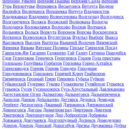
Верхний Уфалей
Верхняя Пышма
Верхняя Салда
Верхняя
Тура
Верхотурье
Верхоянск
Весьегонск
Ветлуга
Видное
Вилюйск
Вилючинск
Вихоревка
Вичуга
Владивосток
Владикавказ
Владимир
Вознесеновка
Волгоград
Волгодонск
Волгореченск
Волжск
Волжский
Волноваха
Вологда
Володарск
Волоколамск
Волосово
Волхов
Волчанск
Вольнянск
Вольск
Воркута
Воронеж
Ворсма
Воскресенск
Воткинск
Всеволожск
Вуглегірськ
Вуктыл
Выборг
Выкса
Высоковск
Высоцк
Вытегра
Вышний Волочек
Вяземский
Вязники
Вязьма
Вятские Поляны
Гірське
Гаврилов Посад
Гаврилов-Ям
Гагарин
Гаджиево
Гай
Галич
Гатчина
Гвардейск
Гдов
Геленджик
Геническ
Георгиевск
Глазов
Гола пристань
Голицыно
Голубівка
Горбатов
Горловка
Горно-Алтайск
Горнозаводск
Горняк
Горняк
Городец
Городище
Городовиковск
Гороховец
Горячий Ключ
Грайворон
Гремячинск
Грозный
Грязи
Грязовец
Губаха
Губкин
Губкинский
Гудермес
Гуково
Гулькевичи
Гуляйполе
Гурьевск
Гурьевск
Гусев
Гусиноозерск
Гусь-Хрустальный
Давлеканово
Дагестанские Огни
Далматово
Дальнегорск
Дальнереченск
Данилов
Данков
Дебальцево
Дегтярск
Дедовск
Демидов
Дербент
Десногорск
Джанкой
Дзержинск
Дзержинский
Дивногорск
Дигора
Димитровград
Дмитриев
Дмитров
Дмитровск
Днепрорудное
Дно
Добропілля
Добрянка
Довжанск
Докучаевск
Долгопрудный
Долинск
Домодедово
Донецк
Донецк
Донской
Дорогобуж
Дрезна
Дружковка
Дубна