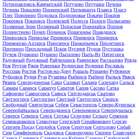
Петропавловск-Камчатский
Петухово
Петушки
Печора
Печоры
Пикалево
Пионерский
Питкяранта
Плавск
Пласт
Плес
Поворино
Подольск
Подпорожье
Покачи
Покров
Покровск
Покровск
Полевской
Полесск
Пологи
Полысаево
Полярные Зори
Полярный
Попасная
Поронайск
Порхов
Похвистнево
Почеп
Починок
Пошехонье
Правдинск
Приволжск
Приволье
Приморск
Приморск
Приморск
Приморско-Ахтарск
Приозерск
Прокопьевск
Пролетарск
Протвино
Прохладный
Псков
Пугачев
Пудож
Пустошка
Пучеж
Пушкино
Пущино
Пыталово
Пыть-Ях
Пятигорск
Радужный
Радужный
Райчихинск
Раменское
Рассказово
Ревда
Реж
Реутов
Ржев
Ровеньки
Родинское
Родники
Рославль
Россошь
Ростов
Ростов-на-Дону
Рошаль
Ртищево
Рубежное
Рубцовск
Рудня
Руза
Рузаевка
Рыбинск
Рыбное
Рыльск
Ряжск
Рязань
Сєвєродонецьк
Саки
Салават
Салаир
Салехард
Сальск
Самара
Саранск
Сарапул
Саратов
Саров
Сасово
Сатка
Сафоново
Саяногорск
Саянск
Світлодарськ
Сватово
Светлогорск
Светлоград
Светлый
Светогорск
Свирск
Свободный
Святогірськ
Себеж
Севастополь
Северо-Курильск
Северобайкальск
Северодвинск
Североморск
Североуральск
Северск
Северск
Севск
Сегежа
Селидово
Сельцо
Семенов
Семикаракорск
Семилуки
Сенгилей
Серафимович
Сергач
Сергиев Посад
Сердобск
Серов
Серпухов
Сертолово
Сибай
Сим
Симферополь
Скадовск
Сковородино
Скопин
Славгород
Славск
Славянск
Славянск-на-Кубани
Сланцы
Слободской