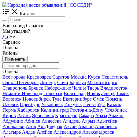
Каталог
Ваш город Саранск
Мы угадали?
Да
Нет
Саранск
Отмена
Районы
Применить
Отмена
Все города
Красноярск
Саратов
Москва
Курск
Севастополь
Санкт-Петербург
Липецк
Сочи
Барнаул
Магнитогорск
Ставрополь
Брянск
Набережные Челны
Тверь
Владивосток
Нижний Новгород
Тольятти
Волгоград
Новокузнецк
Томск
Воронеж
Новосибирск
Тула
Екатеринбург
Омск
Тюмень
Ижевск
Оренбург
Ульяновск
Иркутск
Пенза
Уфа
Казань
Пермь
Хабаровск
Калининград
Ростов-на-Дону
Челябинск
Киров
Рязань
Ярославль
Краснодар
Самара
Абаза
Абакан
Абдулино
Абинск
Авдеевка
Агидель
Агрыз
Адыгейск
Азнакаево
Азов
Ак-Довурак
Аксай
Алагир
Алапаевск
Алатырь
Алдан
Алейск
Александров
Александровск