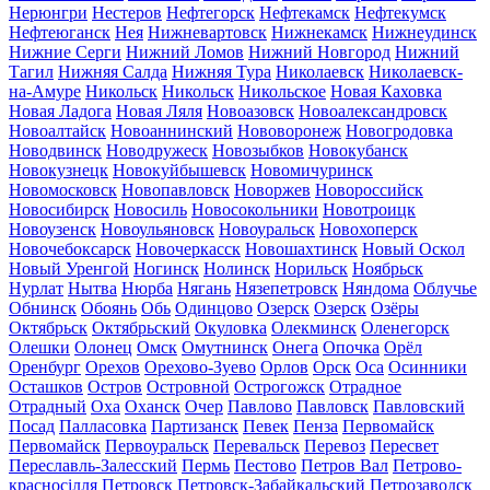
Нерюнгри
Нестеров
Нефтегорск
Нефтекамск
Нефтекумск
Нефтеюганск
Нея
Нижневартовск
Нижнекамск
Нижнеудинск
Нижние Серги
Нижний Ломов
Нижний Новгород
Нижний
Тагил
Нижняя Салда
Нижняя Тура
Николаевск
Николаевск-
на-Амуре
Никольск
Никольск
Никольское
Новая Каховка
Новая Ладога
Новая Ляля
Новоазовск
Новоалександровск
Новоалтайск
Новоаннинский
Нововоронеж
Новогродовка
Новодвинск
Новодружеск
Новозыбков
Новокубанск
Новокузнецк
Новокуйбышевск
Новомичуринск
Новомосковск
Новопавловск
Новоржев
Новороссийск
Новосибирск
Новосиль
Новосокольники
Новотроицк
Новоузенск
Новоульяновск
Новоуральск
Новохоперск
Новочебоксарск
Новочеркасск
Новошахтинск
Новый Оскол
Новый Уренгой
Ногинск
Нолинск
Норильск
Ноябрьск
Нурлат
Нытва
Нюрба
Нягань
Нязепетровск
Няндома
Облучье
Обнинск
Обоянь
Обь
Одинцово
Озерск
Озерск
Озёры
Октябрьск
Октябрьский
Окуловка
Олекминск
Оленегорск
Олешки
Олонец
Омск
Омутнинск
Онега
Опочка
Орёл
Оренбург
Орехов
Орехово-Зуево
Орлов
Орск
Оса
Осинники
Осташков
Остров
Островной
Острогожск
Отрадное
Отрадный
Оха
Оханск
Очер
Павлово
Павловск
Павловский
Посад
Палласовка
Партизанск
Певек
Пенза
Первомайск
Первомайск
Первоуральск
Перевальск
Перевоз
Пересвет
Переславль-Залесский
Пермь
Пестово
Петров Вал
Петрово-
красносілля
Петровск
Петровск-Забайкальский
Петрозаводск