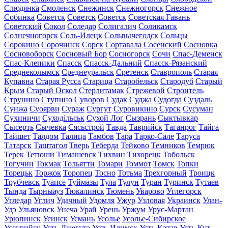
Слюдянка
Смоленск
Снежинск
Снежногорск
Снежное
Собинка
Советск
Советск
Советск
Советская Гавань
Советский
Сокол
Соледар
Солигалич
Соликамск
Солнечногорск
Соль-Илецк
Сольвычегодск
Сольцы
Сорокино
Сорочинск
Сорск
Сортавала
Сосенский
Сосновка
Сосновоборск
Сосновый Бор
Сосногорск
Сочи
Спас-Деменск
Спас-Клепики
Спасск
Спасск-Дальний
Спасск-Рязанский
Среднеколымск
Среднеуральск
Сретенск
Ставрополь
Старая
Купавна
Старая Русса
Старица
Старобельск
Стародуб
Старый
Крым
Старый Оскол
Стерлитамак
Стрежевой
Строитель
Струнино
Ступино
Суворов
Судак
Суджа
Судогда
Суздаль
Сунжа
Суоярви
Сураж
Сургут
Суровикино
Сурск
Сусуман
Сухиничи
Суходільськ
Сухой Лог
Сызрань
Сыктывкар
Сысерть
Сычевка
Сясьстрой
Тавда
Таврийск
Таганрог
Тайга
Тайшет
Талдом
Талица
Тамбов
Тара
Тарко-Сале
Таруса
Татарск
Таштагол
Тверь
Теберда
Тейково
Темников
Темрюк
Терек
Тетюши
Тимашевск
Тихвин
Тихорецк
Тобольск
Тогучин
Токмак
Тольятти
Томари
Томмот
Томск
Топки
Торецьк
Торжок
Торопец
Тосно
Тотьма
Трехгорный
Троицк
Трубчевск
Туапсе
Туймазы
Тула
Тулун
Туран
Туринск
Тутаев
Тында
Тырныауз
Тюкалинск
Тюмень
Уварово
Углегорск
Угледар
Углич
Удачный
Удомля
Ужур
Узловая
Украинск
Улан-
Удэ
Ульяновск
Унеча
Урай
Урень
Уржум
Урус-Мартан
Урюпинск
Усинск
Усмань
Усолье
Усолье-Сибирское
Уссурийск
Усть-Джегута
Усть-Илимск
Усть-Катав
Усть-Кут