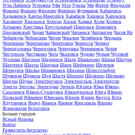
Усть-Лабинск
Устюжна
Уфа
Ухта
Учалы
Уяр
Фатеж
Феодосия
Фокино
Фокино
Фролово
Фрязино
Фурманов
Хабаровск
Хадыженск
Ханты-Мансийск
Харабали
Харовск
Харцызск
Хасавюрт
Хвалынск
Херсон
Хилок
Химки
Холм
Холмск
Хотьково
Хрестівка
Хрустальный
Цивильск
Цимлянск
Циолковский
Чадан
Чайковский
Чапаевск
Чаплыгин
Часов Яр
Чебаркуль
Чебоксары
Чегем
Чекалин
Челябинск
Чердынь
Черемхово
Черепаново
Череповец
Черкесск
Чермоз
Черноголовка
Черногорск
Чернушка
Черняховск
Чехов
Чистополь
Чистяково
Чита
Чкаловск
Чудово
Чулым
Чусовой
Чухлома
Шагонар
Шадринск
Шали
Шарыпово
Шарья
Шатура
Шахтерск
Шахты
Шахунья
Шацк
Шебекино
Шелехов
Шенкурск
Шилка
Шимановск
Шиханы
Шлиссельбург
Шумерля
Шумиха
Шуя
Щастя
Щекино
Щелкино
Щелково
Щигры
Щучье
Электрогорск
Электросталь
Электроугли
Элиста
Энгельс
Энергодар
Эртиль
Югорск
Южа
Южно-
Сахалинск
Южно-Сухокумск
Южноуральск
Юрга
Юрьев-
Польский
Юрьевец
Юрюзань
Юхнов
Ядрин
Якутск
Ялта
Ялуторовск
Янаул
Яранск
Яровое
Ярославль
Ярцево
Ясиноватая
Ясногорск
Больше городов
Ясный
Яхрома
Войти
Разместить бесплатно