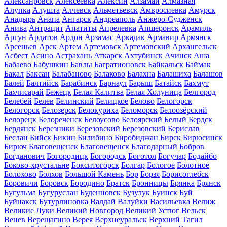
Алексанровск
Алексеевка
Алексин
Алзамай
Алмазная
Алупка
Алушта
Алчевск
Альметьевск
Амвросиевка
Амурск
Анадырь
Анапа
Ангарск
Андреаполь
Анжеро-Судженск
Анива
Антрацит
Апатиты
Апрелевка
Апшеронск
Арамиль
Аргун
Ардатов
Ардон
Арзамас
Аркадак
Армавир
Армянск
Арсеньев
Арск
Артем
Артемовск
Артемовский
Архангельск
Асбест
Асино
Астрахань
Аткарск
Ахтубинск
Ачинск
Аша
Бабаево
Бабушкин
Бавлы
Багратионовск
Байкальск
Баймак
Бакал
Баксан
Балабаново
Балаково
Балахна
Балашиха
Балашов
Балей
Балтийск
Барабинск
Барнаул
Барыш
Батайск
Бахмут
Бахчисарай
Бежецк
Белая Калитва
Белая Холуница
Белгород
Белебей
Белев
Белинский
Белицкое
Белово
Белогорск
Белогорск
Белозерск
Белокуриха
Беломорск
Белоозёрский
Белорецк
Белореченск
Белоусово
Белоярский
Белый
Бердск
Бердянск
Березники
Березовский
Березовский
Берислав
Беслан
Бийск
Бикин
Билибино
Биробиджан
Бирск
Бирюсинск
Бирюч
Благовещенск
Благовещенск
Благодарный
Бобров
Богданович
Богородицк
Богородск
Боготол
Богучар
Бодайбо
Боково-хрустальне
Бокситогорск
Болгар
Бологое
Болотное
Болохово
Болхов
Большой Камень
Бор
Борзя
Борисоглебск
Боровичи
Боровск
Бородино
Братск
Бронницы
Брянка
Брянск
Бугульма
Бугуруслан
Буденновск
Бузулук
Буинск
Буй
Буйнакск
Бутурлиновка
Валдай
Валуйки
Васильевка
Велиж
Великие Луки
Великий Новгород
Великий Устюг
Вельск
Венев
Верещагино
Верея
Верхнеуральск
Верхний Тагил