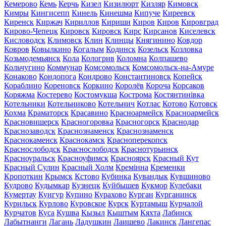
Кемерово
Кемь
Керчь
Кизел
Кизилюрт
Кизляр
Кимовск
Кимры
Кингисепп
Кинель
Кинешма
Кипуче
Киреевск
Киренск
Киржач
Кириллов
Кириши
Киров
Киров
Кировград
Кирово-Чепецк
Кировск
Кировск
Кирс
Кирсанов
Киселевск
Кисловодск
Климовск
Клин
Клинцы
Княгинино
Ковдор
Ковров
Ковылкино
Когалым
Кодинск
Козельск
Козловка
Козьмодемьянск
Кола
Кологрив
Коломна
Колпашево
Кольчугино
Коммунар
Комсомольск
Комсомольск-на-Амуре
Конаково
Кондопога
Кондрово
Константиновск
Копейск
Кораблино
Кореновск
Коркино
Королёв
Короча
Корсаков
Коряжма
Костерево
Костомукша
Кострома
Костянтинівка
Котельники
Котельниково
Котельнич
Котлас
Котово
Котовск
Кохма
Краматорск
Красавино
Красноармейск
Красноармейск
Красновишерск
Красногоровка
Красногорск
Краснодар
Краснозаводск
Краснознаменск
Краснознаменск
Краснокаменск
Краснокамск
Красноперекопск
Краснослободск
Краснослободск
Краснотурьинск
Красноуральск
Красноуфимск
Красноярск
Красный Кут
Красный Сулин
Красный Холм
Кремінна
Кременки
Кропоткин
Крымск
Кстово
Кубинка
Кувандык
Кувшиново
Кудрово
Кудымкар
Кузнецк
Куйбышев
Кукмор
Кулебаки
Кумертау
Кунгур
Купино
Курахово
Курган
Курганинск
Курильск
Курлово
Куровское
Курск
Куртамыш
Курчалой
Курчатов
Куса
Кушва
Кызыл
Кыштым
Кяхта
Лабинск
Лабытнанги
Лагань
Ладушкин
Лаишево
Лакинск
Лангепас