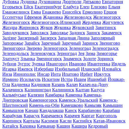
Дубовка
Дудинка
Духовщина
Дюртюли
Дятьково
Евпатория
Егорьевск
Ейск
Екатеринбург
Елабуга
Елец
Елизово
Ельня
Еманжелинск
Емва
Енакиево
Енисейск
Ермолино
Ершов
Ессентуки
Ефремов
Ждановка
Железноводск
Железногорск
Железногорск
Железногорск-Илимский
Жердевка
Жигулевск
Жиздра
Жирновск
Жуков
Жуковка
Жуковский
Завитинск
Заводоуковск
Заволжск
Заволжье
Задонск
Заинск
Закаменск
Залізне
Заозерный
Заозерск
Западная Двина
Заполярный
Запорожье
Зарайск
Заречный
Заречный
Заринск
Звенигово
Звенигород
Зверево
Зеленогорск
Зеленоград
Зеленоградск
Зеленодольск
Зеленокумск
Зерноград
Зея
Зима
Зимогорье
Златоуст
Злынка
Змеиногорск
Знаменск
Золоте
Зоринск
Зубцов
Зугрэс
Зуевка
Ивангород
Иваново
Ивантеевка
Ивдель
Игарка
Ижевск
Избербаш
Изобильный
Иланский
Иловайск
Инза
Иннополис
Инсар
Инта
Ипатово
Ирбит
Иркутск
Ирмино
Исилькуль
Искитим
Истра
Ишим
Ишимбай
Йошкар-
Ола
Кадиевка
Кадников
Казань
Калач
Калач-на-Дону
Калачинск
Калининград
Калининск
Калтан
Калуга
Кальміуське
Калязин
Камбарка
Каменка
Каменка-
Днепровская
Каменногорск
Каменск-Уральский
Каменск-
Шахтинский
Камень-на-Оби
Камешково
Камызяк
Камышин
Камышлов
Канаш
Кандалакша
Канск
Карабаново
Карабаш
Карабулак
Карасук
Карачаевск
Карачев
Каргат
Каргополь
Карпинск
Карталы
Касимов
Касли
Каспийск
Катав-Ивановск
Катайск
Каховка
Качканар
Кашин
Кашира
Кедровый