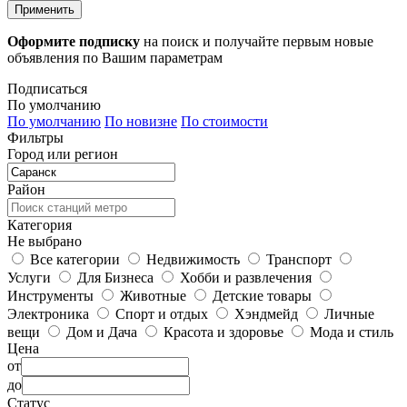
Применить
Оформите подписку
на поиск и получайте первым новые
объявления по Вашим параметрам
Подписаться
По умолчанию
По умолчанию
По новизне
По стоимости
Фильтры
Город или регион
Район
Категория
Не выбрано
Все категории
Недвижимость
Транспорт
Услуги
Для Бизнеса
Хобби и развлечения
Инструменты
Животные
Детские товары
Электроника
Спорт и отдых
Хэндмейд
Личные
вещи
Дом и Дача
Красота и здоровье
Мода и стиль
Цена
от
до
Статус