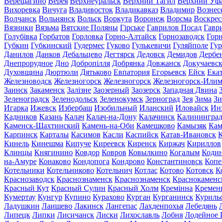
Верещагино
Верея
Верхнеуральск
Верхний Тагил
Верхний Уф
Вихоревка
Вичуга
Владивосток
Владикавказ
Владимир
Вознес
Волчанск
Вольнянск
Вольск
Воркута
Воронеж
Ворсма
Воскрес
Вязники
Вязьма
Вятские Поляны
Гірське
Гаврилов Посад
Гавр
Голубівка
Горбатов
Горловка
Горно-Алтайск
Горнозаводск
Гор
Губкин
Губкинский
Гудермес
Гуково
Гулькевичи
Гуляйполе
Гур
Данилов
Данков
Дебальцево
Дегтярск
Дедовск
Демидов
Дербе
Днепрорудное
Дно
Добропілля
Добрянка
Довжанск
Докучаевс
Духовщина
Дюртюли
Дятьково
Евпатория
Егорьевск
Ейск
Ека
Железноводск
Железногорск
Железногорск
Железногорск-Или
Заинск
Закаменск
Залізне
Заозерный
Заозерск
Западная Двина
Зеленоградск
Зеленодольск
Зеленокумск
Зерноград
Зея
Зима
Зи
Игарка
Ижевск
Избербаш
Изобильный
Иланский
Иловайск
Ин
Кадников
Казань
Калач
Калач-на-Дону
Калачинск
Калинингра
Каменск-Шахтинский
Камень-на-Оби
Камешково
Камызяк
Ка
Карпинск
Карталы
Касимов
Касли
Каспийск
Катав-Ивановск
К
Кинель
Кинешма
Кипуче
Киреевск
Киренск
Киржач
Кириллов
Клинцы
Княгинино
Ковдор
Ковров
Ковылкино
Когалым
Коди
на-Амуре
Конаково
Кондопога
Кондрово
Константиновск
Копе
Котельники
Котельниково
Котельнич
Котлас
Котово
Котовск
К
Краснозаводск
Краснознаменск
Краснознаменск
Краснокаменс
Красный Кут
Красный Сулин
Красный Холм
Кремінна
Кремен
Кумертау
Кунгур
Купино
Курахово
Курган
Курганинск
Куриль
Ладушкин
Лаишево
Лакинск
Лангепас
Лахденпохья
Лебедянь
Липецк
Липки
Лисичанск
Лиски
Лихославль
Лобня
Лодейное 