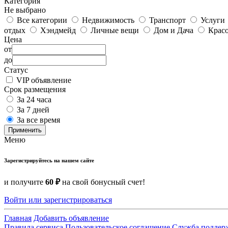
Категория
Не выбрано
Все категории
Недвижимость
Транспорт
Услуги
отдых
Хэндмейд
Личные вещи
Дом и Дача
Красо
Цена
от
до
Статус
VIP объявление
Срок размещения
За 24 часа
За 7 дней
За все время
Применить
Меню
Зарегистрируйтесь на нашем сайте
и получите
60 ₽
на свой бонусный счет!
Войти или зарегистрироваться
Главная
Добавить объявление
Правила сервиса
Пользовательское соглашение
Служба поддер