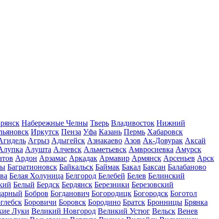
рянск
Набережные Челны
Тверь
Владивосток
Нижний
льяновск
Иркутск
Пенза
Уфа
Казань
Пермь
Хабаровск
Агидель
Агрыз
Адыгейск
Азнакаево
Азов
Ак-Довурак
Аксай
Алупка
Алушта
Алчевск
Альметьевск
Амвросиевка
Амурск
атов
Ардон
Арзамас
Аркадак
Армавир
Армянск
Арсеньев
Арск
лы
Багратионовск
Байкальск
Баймак
Бакал
Баксан
Балабаново
ва
Белая Холуница
Белгород
Белебей
Белев
Белинский
кий
Белый
Бердск
Бердянск
Березники
Березовский
дарный
Бобров
Богданович
Богородицк
Богородск
Боготол
глебск
Боровичи
Боровск
Бородино
Братск
Бронницы
Брянка
кие Луки
Великий Новгород
Великий Устюг
Вельск
Венев