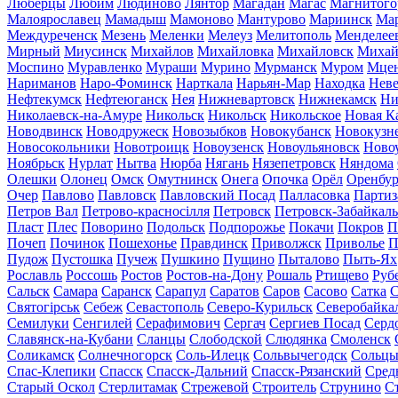
Люберцы
Любим
Людиново
Лянтор
Магадан
Магас
Магнитого
Малоярославец
Мамадыш
Мамоново
Мантурово
Мариинск
Ма
Междуреченск
Мезень
Меленки
Мелеуз
Мелитополь
Менделее
Мирный
Миусинск
Михайлов
Михайловка
Михайловск
Михай
Моспино
Муравленко
Мураши
Мурино
Мурманск
Муром
Мце
Нариманов
Наро-Фоминск
Нарткала
Нарьян-Мар
Находка
Неве
Нефтекумск
Нефтеюганск
Нея
Нижневартовск
Нижнекамск
Ни
Николаевск-на-Амуре
Никольск
Никольск
Никольское
Новая К
Новодвинск
Новодружеск
Новозыбков
Новокубанск
Новокузн
Новосокольники
Новотроицк
Новоузенск
Новоульяновск
Ново
Ноябрьск
Нурлат
Нытва
Нюрба
Нягань
Нязепетровск
Няндома
Олешки
Олонец
Омск
Омутнинск
Онега
Опочка
Орёл
Оренбур
Очер
Павлово
Павловск
Павловский Посад
Палласовка
Партиз
Петров Вал
Петрово-красносілля
Петровск
Петровск-Забайкал
Пласт
Плес
Поворино
Подольск
Подпорожье
Покачи
Покров
П
Почеп
Починок
Пошехонье
Правдинск
Приволжск
Приволье
П
Пудож
Пустошка
Пучеж
Пушкино
Пущино
Пыталово
Пыть-Ях
Рославль
Россошь
Ростов
Ростов-на-Дону
Рошаль
Ртищево
Руб
Сальск
Самара
Саранск
Сарапул
Саратов
Саров
Сасово
Сатка
С
Святогірськ
Себеж
Севастополь
Северо-Курильск
Северобайка
Семилуки
Сенгилей
Серафимович
Сергач
Сергиев Посад
Серд
Славянск-на-Кубани
Сланцы
Слободской
Слюдянка
Смоленск
Соликамск
Солнечногорск
Соль-Илецк
Сольвычегодск
Сольц
Спас-Клепики
Спасск
Спасск-Дальний
Спасск-Рязанский
Сред
Старый Оскол
Стерлитамак
Стрежевой
Строитель
Струнино
С