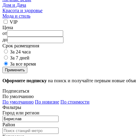
Дом и Дача
Красота и здоровье
Мода и стиль
VIP
Цена
от
до
Срок размещения
За 24 часа
За 7 дней
За все время
Применить
Оформите подписку
на поиск и получайте первым новые объ
Подписаться
По умолчанию
По умолчанию
По новизне
По стоимости
Фильтры
Город или регион
Район