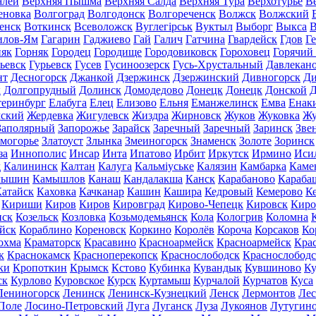
алей
Верхняя Пышма
Верхняя Салда
Верхняя Тура
Верхотурье
В
еновка
Волгоград
Волгодонск
Волгореченск
Волжск
Волжский
енск
Воткинск
Всеволожск
Вуглегірськ
Вуктыл
Выборг
Выкса
В
илов-Ям
Гагарин
Гаджиево
Гай
Галич
Гатчина
Гвардейск
Гдов
Г
няк
Горняк
Городец
Городище
Городовиковск
Гороховец
Горячий
ьевск
Гурьевск
Гусев
Гусиноозерск
Гусь-Хрустальный
Давлекан
нт
Десногорск
Джанкой
Дзержинск
Дзержинский
Дивногорск
Ди
к
Долгопрудный
Долинск
Домодедово
Донецк
Донецк
Донской
Д
теринбург
Елабуга
Елец
Елизово
Ельня
Еманжелинск
Емва
Енак
мский
Жердевка
Жигулевск
Жиздра
Жирновск
Жуков
Жуковка
Жу
Заполярный
Запорожье
Зарайск
Заречный
Заречный
Заринск
Зве
могорье
Златоуст
Злынка
Змеиногорск
Знаменск
Золоте
Зоринск
за
Иннополис
Инсар
Инта
Ипатово
Ирбит
Иркутск
Ирмино
Иси
д
Калининск
Калтан
Калуга
Кальміуське
Калязин
Камбарка
Каме
мышин
Камышлов
Канаш
Кандалакша
Канск
Карабаново
Караба
атайск
Каховка
Качканар
Кашин
Кашира
Кедровый
Кемерово
К
Кириши
Киров
Киров
Кировград
Кирово-Чепецк
Кировск
Киро
нск
Козельск
Козловка
Козьмодемьянск
Кола
Кологрив
Коломна
йск
Кораблино
Кореновск
Коркино
Королёв
Короча
Корсаков
Ко
охма
Краматорск
Красавино
Красноармейск
Красноармейск
Кра
к
Краснокамск
Красноперекопск
Краснослободск
Краснослободс
ки
Кропоткин
Крымск
Кстово
Кубинка
Кувандык
Кувшиново
Ку
ск
Курлово
Куровское
Курск
Куртамыш
Курчалой
Курчатов
Куса
Лениногорск
Ленинск
Ленинск-Кузнецкий
Ленск
Лермонтов
Ле
Поле
Лосино-Петровский
Луга
Луганск
Луза
Лукоянов
Лутугин