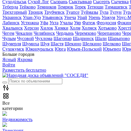
Суходільськ
Сухой Лог
Сызрань
Сыктывкар
Сысерть
Сычевка
Теберда
Тейково
Темников
Темрюк
Терек
Тетюши
Тимашевск
Трехгорный
Троицк
Трубчевск
Туапсе
Туймазы
Тула
Тулун
Тур
Украинск
Улан-Удэ
Ульяновск
Унеча
Урай
Урень
Уржум
Урус-М
Лабинск
Устюжна
Уфа
Ухта
Учалы
Уяр
Фатеж
Феодосия
Фокин
Хвалынск
Херсон
Хилок
Химки
Холм
Холмск
Хотьково
Хрест
Чегем
Чекалин
Челябинск
Чердынь
Черемхово
Черепаново
Чер
Чулым
Чусовой
Чухлома
Шагонар
Шадринск
Шали
Шарыпово
Шумерля
Шумиха
Шуя
Щастя
Щекино
Щелкино
Щелково
Щиг
Сухокумск
Южноуральск
Юрга
Юрьев-Польский
Юрьевец
Юрю
Больше городов
Ясный
Яхрома
Войти
Разместить бесплатно
Все
категории
Недвижимость
Транспорт