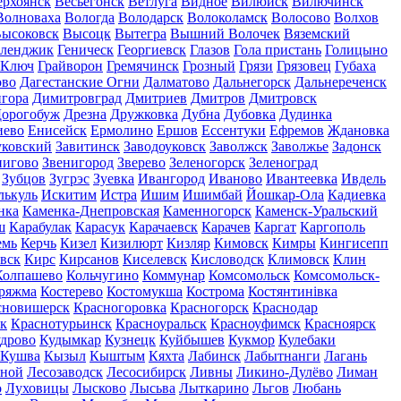
ерхоянск
Весьегонск
Ветлуга
Видное
Вилюйск
Вилючинск
Волноваха
Вологда
Володарск
Волоколамск
Волосово
Волхов
ысоковск
Высоцк
Вытегра
Вышний Волочек
Вяземский
еленджик
Геническ
Георгиевск
Глазов
Гола пристань
Голицыно
 Ключ
Грайворон
Гремячинск
Грозный
Грязи
Грязовец
Губаха
ово
Дагестанские Огни
Далматово
Дальнегорск
Дальнереченск
гора
Димитровград
Дмитриев
Дмитров
Дмитровск
орогобуж
Дрезна
Дружковка
Дубна
Дубовка
Дудинка
иево
Енисейск
Ермолино
Ершов
Ессентуки
Ефремов
Ждановка
ковский
Завитинск
Заводоуковск
Заволжск
Заволжье
Задонск
нигово
Звенигород
Зверево
Зеленогорск
Зеленоград
Зубцов
Зугрэс
Зуевка
Ивангород
Иваново
Ивантеевка
Ивдель
лькуль
Искитим
Истра
Ишим
Ишимбай
Йошкар-Ола
Кадиевка
нка
Каменка-Днепровская
Каменногорск
Каменск-Уральский
ш
Карабулак
Карасук
Карачаевск
Карачев
Каргат
Каргополь
емь
Керчь
Кизел
Кизилюрт
Кизляр
Кимовск
Кимры
Кингисепп
вск
Кирс
Кирсанов
Киселевск
Кисловодск
Климовск
Клин
Колпашево
Кольчугино
Коммунар
Комсомольск
Комсомольск-
ряжма
Костерево
Костомукша
Кострома
Костянтинівка
сновишерск
Красногоровка
Красногорск
Краснодар
к
Краснотурьинск
Красноуральск
Красноуфимск
Красноярск
дрово
Кудымкар
Кузнецк
Куйбышев
Кукмор
Кулебаки
Кушва
Кызыл
Кыштым
Кяхта
Лабинск
Лабытнанги
Лагань
сной
Лесозаводск
Лесосибирск
Ливны
Ликино-Дулёво
Лиман
о
Луховицы
Лысково
Лысьва
Лыткарино
Льгов
Любань