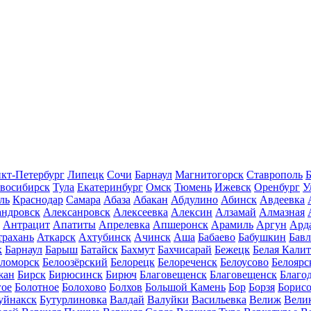
кт-Петербург
Липецк
Сочи
Барнаул
Магнитогорск
Ставрополь
Б
восибирск
Тула
Екатеринбург
Омск
Тюмень
Ижевск
Оренбург
У
ль
Краснодар
Самара
Абаза
Абакан
Абдулино
Абинск
Авдеевка
андровск
Алексанровск
Алексеевка
Алексин
Алзамай
Алмазная
Антрацит
Апатиты
Апрелевка
Апшеронск
Арамиль
Аргун
Ард
трахань
Аткарск
Ахтубинск
Ачинск
Аша
Бабаево
Бабушкин
Бав
к
Барнаул
Барыш
Батайск
Бахмут
Бахчисарай
Бежецк
Белая Калит
еломорск
Белоозёрский
Белорецк
Белореченск
Белоусово
Белоярс
жан
Бирск
Бирюсинск
Бирюч
Благовещенск
Благовещенск
Благо
гое
Болотное
Болохово
Болхов
Большой Камень
Бор
Борзя
Борисо
уйнакск
Бутурлиновка
Валдай
Валуйки
Васильевка
Велиж
Вели