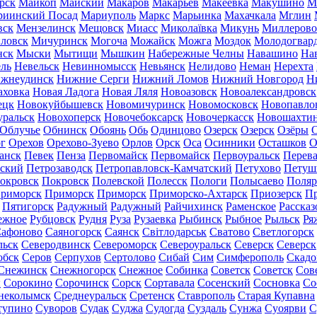
рск
Майкоп
Майский
Макаров
Макарьев
Макеевка
Макушино
М
риинский Посад
Мариуполь
Маркс
Марьинка
Махачкала
Мглин
вск
Мензелинск
Мещовск
Миасс
Миколаївка
Микунь
Миллерово
ловск
Мичуринск
Могоча
Можайск
Можга
Моздок
Молодогвар
нск
Мыски
Мытищи
Мышкин
Набережные Челны
Навашино
На
ль
Невельск
Невинномысск
Невьянск
Нелидово
Неман
Нерехта
жнеудинск
Нижние Серги
Нижний Ломов
Нижний Новгород
Н
аховка
Новая Ладога
Новая Ляля
Новоазовск
Новоалександровск
ецк
Новокуйбышевск
Новомичуринск
Новомосковск
Новопавло
уральск
Новохоперск
Новочебоксарск
Новочеркасск
Новошахти
Облучье
Обнинск
Обоянь
Обь
Одинцово
Озерск
Озерск
Озёры
О
г
Орехов
Орехово-Зуево
Орлов
Орск
Оса
Осинники
Осташков
О
анск
Певек
Пенза
Первомайск
Первомайск
Первоуральск
Перева
ьский
Петрозаводск
Петропавловск-Камчатский
Петухово
Петуш
окровск
Покровск
Полевской
Полесск
Пологи
Полысаево
Поляр
риморск
Приморск
Приморск
Приморско-Ахтарск
Приозерск
Пр
Пятигорск
Радужный
Радужный
Райчихинск
Раменское
Рассказ
ежное
Рубцовск
Рудня
Руза
Рузаевка
Рыбинск
Рыбное
Рыльск
Ря
афоново
Саяногорск
Саянск
Світлодарськ
Сватово
Светлогорск
льск
Северодвинск
Североморск
Североуральск
Северск
Северск
обск
Серов
Серпухов
Сертолово
Сибай
Сим
Симферополь
Скадо
Снежинск
Снежногорск
Снежное
Собинка
Советск
Советск
Сов
ы
Сорокино
Сорочинск
Сорск
Сортавала
Сосенский
Сосновка
Со
неколымск
Среднеуральск
Сретенск
Ставрополь
Старая Купавна
тупино
Суворов
Судак
Суджа
Судогда
Суздаль
Сунжа
Суоярви
С