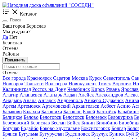
Каталог
Ваш город Берислав
Мы угадали?
Да
Нет
Берислав
Отмена
Районы
Применить
Отмена
Все города
Красноярск
Саратов
Москва
Курск
Севастополь
Сан
Новгород
Тольятти
Волгоград
Новокузнецк
Томск
Воронеж
Но
Калининград
Ростов-на-Дону
Челябинск
Киров
Рязань
Ярослав
Алагир
Алапаевск
Алатырь
Алдан
Алейск
Александров
Алекс
Анадырь
Анапа
Ангарск
Андреаполь
Анжеро-Судженск
Анива
Артем
Артемовск
Артемовский
Архангельск
Асбест
Асино
Ас
Балаково
Балахна
Балашиха
Балашов
Балей
Балтийск
Барабинс
Белицкое
Белово
Белогорск
Белогорск
Белозерск
Белокуриха
Б
Березовский
Берислав
Беслан
Бийск
Бикин
Билибино
Биробид
Богучар
Бодайбо
Боково-хрустальне
Бокситогорск
Болгар
Боло
Брянск
Бугульма
Бугуруслан
Буденновск
Бузулук
Буинск
Буй
Б