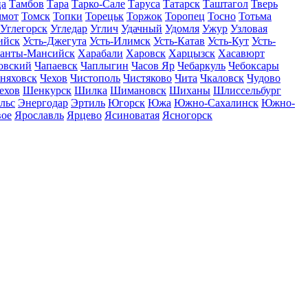
ца
Тамбов
Тара
Тарко-Сале
Таруса
Татарск
Таштагол
Тверь
ммот
Томск
Топки
Торецьк
Торжок
Торопец
Тосно
Тотьма
Углегорск
Угледар
Углич
Удачный
Удомля
Ужур
Узловая
ийск
Усть-Джегута
Усть-Илимск
Усть-Катав
Усть-Кут
Усть-
анты-Мансийск
Харабали
Харовск
Харцызск
Хасавюрт
овский
Чапаевск
Чаплыгин
Часов Яр
Чебаркуль
Чебоксары
няховск
Чехов
Чистополь
Чистяково
Чита
Чкаловск
Чудово
ехов
Шенкурск
Шилка
Шимановск
Шиханы
Шлиссельбург
льс
Энергодар
Эртиль
Югорск
Южа
Южно-Сахалинск
Южно-
вое
Ярославль
Ярцево
Ясиноватая
Ясногорск