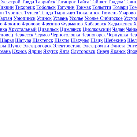
Сясьстрой
Тавда
Таврийск
Таганрог
Тайга
Тайшет
Талдом
Тали
Тихвин
Тихорецк
Тобольск
Тогучин
Токмак
Тольятти
Томари
То
ан
Туринск
Тутаев
Тында
Тырныауз
Тюкалинск
Тюмень
Уварово
артан
Урюпинск
Усинск
Усмань
Усолье
Усолье-Сибирское
Уссур
о
Фокино
Фролово
Фрязино
Фурманов
Хабаровск
Хадыженск
Х
івка
Хрустальный
Цивильск
Цимлянск
Циолковский
Чадан
Чайк
еповец
Черкесск
Чермоз
Черноголовка
Черногорск
Чернушка
Чер
Шарья
Шатура
Шахтерск
Шахты
Шахунья
Шацк
Шебекино
Шел
ры
Щучье
Электрогорск
Электросталь
Электроугли
Элиста
Энге
зань
Юхнов
Ядрин
Якутск
Ялта
Ялуторовск
Янаул
Яранск
Яро