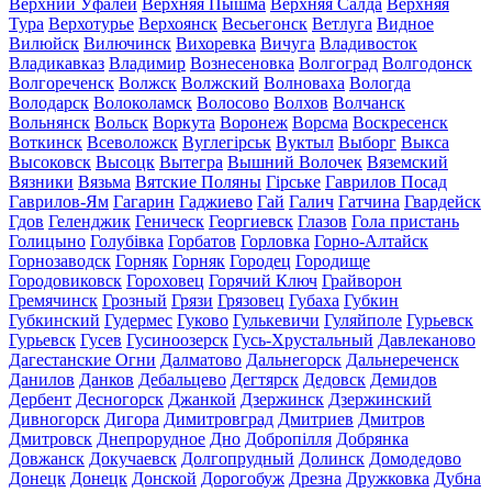
Верхний Уфалей
Верхняя Пышма
Верхняя Салда
Верхняя
Тура
Верхотурье
Верхоянск
Весьегонск
Ветлуга
Видное
Вилюйск
Вилючинск
Вихоревка
Вичуга
Владивосток
Владикавказ
Владимир
Вознесеновка
Волгоград
Волгодонск
Волгореченск
Волжск
Волжский
Волноваха
Вологда
Володарск
Волоколамск
Волосово
Волхов
Волчанск
Вольнянск
Вольск
Воркута
Воронеж
Ворсма
Воскресенск
Воткинск
Всеволожск
Вуглегірськ
Вуктыл
Выборг
Выкса
Высоковск
Высоцк
Вытегра
Вышний Волочек
Вяземский
Вязники
Вязьма
Вятские Поляны
Гірське
Гаврилов Посад
Гаврилов-Ям
Гагарин
Гаджиево
Гай
Галич
Гатчина
Гвардейск
Гдов
Геленджик
Геническ
Георгиевск
Глазов
Гола пристань
Голицыно
Голубівка
Горбатов
Горловка
Горно-Алтайск
Горнозаводск
Горняк
Горняк
Городец
Городище
Городовиковск
Гороховец
Горячий Ключ
Грайворон
Гремячинск
Грозный
Грязи
Грязовец
Губаха
Губкин
Губкинский
Гудермес
Гуково
Гулькевичи
Гуляйполе
Гурьевск
Гурьевск
Гусев
Гусиноозерск
Гусь-Хрустальный
Давлеканово
Дагестанские Огни
Далматово
Дальнегорск
Дальнереченск
Данилов
Данков
Дебальцево
Дегтярск
Дедовск
Демидов
Дербент
Десногорск
Джанкой
Дзержинск
Дзержинский
Дивногорск
Дигора
Димитровград
Дмитриев
Дмитров
Дмитровск
Днепрорудное
Дно
Добропілля
Добрянка
Довжанск
Докучаевск
Долгопрудный
Долинск
Домодедово
Донецк
Донецк
Донской
Дорогобуж
Дрезна
Дружковка
Дубна