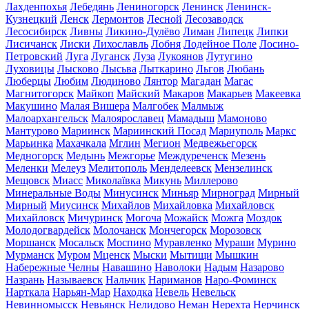
Лахденпохья
Лебедянь
Лениногорск
Ленинск
Ленинск-
Кузнецкий
Ленск
Лермонтов
Лесной
Лесозаводск
Лесосибирск
Ливны
Ликино-Дулёво
Лиман
Липецк
Липки
Лисичанск
Лиски
Лихославль
Лобня
Лодейное Поле
Лосино-
Петровский
Луга
Луганск
Луза
Лукоянов
Лутугино
Луховицы
Лысково
Лысьва
Лыткарино
Льгов
Любань
Люберцы
Любим
Людиново
Лянтор
Магадан
Магас
Магнитогорск
Майкоп
Майский
Макаров
Макарьев
Макеевка
Макушино
Малая Вишера
Малгобек
Малмыж
Малоархангельск
Малоярославец
Мамадыш
Мамоново
Мантурово
Мариинск
Мариинский Посад
Мариуполь
Маркс
Марьинка
Махачкала
Мглин
Мегион
Медвежьегорск
Медногорск
Медынь
Межгорье
Междуреченск
Мезень
Меленки
Мелеуз
Мелитополь
Менделеевск
Мензелинск
Мещовск
Миасс
Миколаївка
Микунь
Миллерово
Минеральные Воды
Минусинск
Миньяр
Мирноград
Мирный
Мирный
Миусинск
Михайлов
Михайловка
Михайловск
Михайловск
Мичуринск
Могоча
Можайск
Можга
Моздок
Молодогвардейск
Молочанск
Мончегорск
Морозовск
Моршанск
Мосальск
Моспино
Муравленко
Мураши
Мурино
Мурманск
Муром
Мценск
Мыски
Мытищи
Мышкин
Набережные Челны
Навашино
Наволоки
Надым
Назарово
Назрань
Называевск
Нальчик
Нариманов
Наро-Фоминск
Нарткала
Нарьян-Мар
Находка
Невель
Невельск
Невинномысск
Невьянск
Нелидово
Неман
Нерехта
Нерчинск