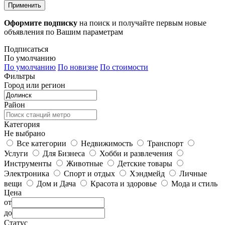
Применить
Оформите подписку
на поиск и получайте первым новые
объявления по Вашим параметрам
Подписаться
По умолчанию
По умолчанию
По новизне
По стоимости
Фильтры
Город или регион
Район
Категория
Не выбрано
Все категории
Недвижимость
Транспорт
Услуги
Для Бизнеса
Хобби и развлечения
Инструменты
Животные
Детские товары
Электроника
Спорт и отдых
Хэндмейд
Личные
вещи
Дом и Дача
Красота и здоровье
Мода и стиль
Цена
от
до
Статус