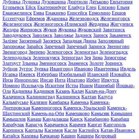
Дубовка
Дудинка
Духовщина
Дюртюли
Дятьково
Евпатория
Егорьевск
Ейск
Екатеринбург
Елабуга
Елец
Елизово
Ельня
Еманжелинск
Емва
Енакиево
Енисейск
Ермолино
Ершов
Ессентуки
Ефремов
Ждановка
Железноводск
Железногорск
Железногорск
Железногорск-Илимский
Жердевка
Жигулевск
Жиздра
Жирновск
Жуков
Жуковка
Жуковский
Завитинск
Заводоуковск
Заволжск
Заволжье
Задонск
Заинск
Закаменск
Залізне
Заозерный
Заозерск
Западная Двина
Заполярный
Запорожье
Зарайск
Заречный
Заречный
Заринск
Звенигово
Звенигород
Зверево
Зеленогорск
Зеленоград
Зеленоградск
Зеленодольск
Зеленокумск
Зерноград
Зея
Зима
Зимогорье
Златоуст
Злынка
Змеиногорск
Знаменск
Золоте
Зоринск
Зубцов
Зугрэс
Зуевка
Ивангород
Иваново
Ивантеевка
Ивдель
Игарка
Ижевск
Избербаш
Изобильный
Иланский
Иловайск
Инза
Иннополис
Инсар
Инта
Ипатово
Ирбит
Иркутск
Ирмино
Исилькуль
Искитим
Истра
Ишим
Ишимбай
Йошкар-
Ола
Кадиевка
Кадников
Казань
Калач
Калач-на-Дону
Калачинск
Калининград
Калининск
Калтан
Калуга
Кальміуське
Калязин
Камбарка
Каменка
Каменка-
Днепровская
Каменногорск
Каменск-Уральский
Каменск-
Шахтинский
Камень-на-Оби
Камешково
Камызяк
Камышин
Камышлов
Канаш
Кандалакша
Канск
Карабаново
Карабаш
Карабулак
Карасук
Карачаевск
Карачев
Каргат
Каргополь
Карпинск
Карталы
Касимов
Касли
Каспийск
Катав-Ивановск
Катайск
Каховка
Качканар
Кашин
Кашира
Кедровый