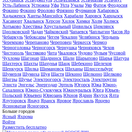
Усть-Лабинск
Устюжна
Уфа
Ухта
Учалы
Уяр
Фатеж
Феодосия
Фокино
Фокино
Фролово
Фрязино
Фурманов
Хабаровск
Хадыженск
Ханты-Мансийск
Харабали
Харовск
Харцызск
Хасавюрт
Хвалынск
Херсон
Хилок
Химки
Холм
Холмск
Хотьково
Хрестівка
Хрустальный
Цивильск
Цимлянск
Циолковский
Чадан
Чайковский
Чапаевск
Чаплыгин
Часов Яр
Чебаркуль
Чебоксары
Чегем
Чекалин
Челябинск
Чердынь
Черемхово
Черепаново
Череповец
Черкесск
Чермоз
Черноголовка
Черногорск
Чернушка
Черняховск
Чехов
Чистополь
Чистяково
Чита
Чкаловск
Чудово
Чулым
Чусовой
Чухлома
Шагонар
Шадринск
Шали
Шарыпово
Шарья
Шатура
Шахтерск
Шахты
Шахунья
Шацк
Шебекино
Шелехов
Шенкурск
Шилка
Шимановск
Шиханы
Шлиссельбург
Шумерля
Шумиха
Шуя
Щастя
Щекино
Щелкино
Щелково
Щигры
Щучье
Электрогорск
Электросталь
Электроугли
Элиста
Энгельс
Энергодар
Эртиль
Югорск
Южа
Южно-
Сахалинск
Южно-Сухокумск
Южноуральск
Юрга
Юрьев-
Польский
Юрьевец
Юрюзань
Юхнов
Ядрин
Якутск
Ялта
Ялуторовск
Янаул
Яранск
Яровое
Ярославль
Ярцево
Ясиноватая
Ясногорск
Больше городов
Ясный
Яхрома
Войти
Разместить бесплатно