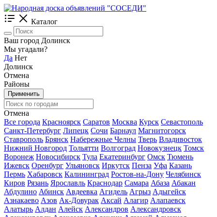
Каталог
Ваш город Долинск
Мы угадали?
Да
Нет
Долинск
Отмена
Районы
Применить
Отмена
Все города
Красноярск
Саратов
Москва
Курск
Севастополь
Санкт-Петербург
Липецк
Сочи
Барнаул
Магнитогорск
Ставрополь
Брянск
Набережные Челны
Тверь
Владивосток
Нижний Новгород
Тольятти
Волгоград
Новокузнецк
Томск
Воронеж
Новосибирск
Тула
Екатеринбург
Омск
Тюмень
Ижевск
Оренбург
Ульяновск
Иркутск
Пенза
Уфа
Казань
Пермь
Хабаровск
Калининград
Ростов-на-Дону
Челябинск
Киров
Рязань
Ярославль
Краснодар
Самара
Абаза
Абакан
Абдулино
Абинск
Авдеевка
Агидель
Агрыз
Адыгейск
Азнакаево
Азов
Ак-Довурак
Аксай
Алагир
Алапаевск
Алатырь
Алдан
Алейск
Александров
Александровск