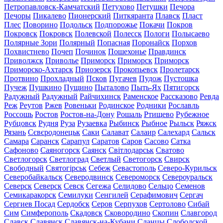
Петропавловск-Камчатский
Петухово
Петушки
Печора
Печоры
Пикалево
Пионерский
Питкяранта
Плавск
Пласт
Плес
Поворино
Подольск
Подпорожье
Покачи
Покров
Покровск
Покровск
Полевской
Полесск
Пологи
Полысаево
Полярные Зори
Полярный
Попасная
Поронайск
Порхов
Похвистнево
Почеп
Починок
Пошехонье
Правдинск
Приволжск
Приволье
Приморск
Приморск
Приморск
Приморско-Ахтарск
Приозерск
Прокопьевск
Пролетарск
Протвино
Прохладный
Псков
Пугачев
Пудож
Пустошка
Пучеж
Пушкино
Пущино
Пыталово
Пыть-Ях
Пятигорск
Радужный
Радужный
Райчихинск
Раменское
Рассказово
Ревда
Реж
Реутов
Ржев
Ровеньки
Родинское
Родники
Рославль
Россошь
Ростов
Ростов-на-Дону
Рошаль
Ртищево
Рубежное
Рубцовск
Рудня
Руза
Рузаевка
Рыбинск
Рыбное
Рыльск
Ряжск
Рязань
Сєвєродонецьк
Саки
Салават
Салаир
Салехард
Сальск
Самара
Саранск
Сарапул
Саратов
Саров
Сасово
Сатка
Сафоново
Саяногорск
Саянск
Світлодарськ
Сватово
Светлогорск
Светлоград
Светлый
Светогорск
Свирск
Свободный
Святогірськ
Себеж
Севастополь
Северо-Курильск
Северобайкальск
Северодвинск
Североморск
Североуральск
Северск
Северск
Севск
Сегежа
Селидово
Сельцо
Семенов
Семикаракорск
Семилуки
Сенгилей
Серафимович
Сергач
Сергиев Посад
Сердобск
Серов
Серпухов
Сертолово
Сибай
Сим
Симферополь
Скадовск
Сковородино
Скопин
Славгород
Славск
Славянск
Славянск-на-Кубани
Сланцы
Слободской