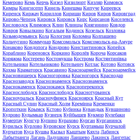
Кемерово
Кемь
Керчь
Кизел
Кизилюрт
Кизляр
Кимовск
Кимры
Кингисепп
Кинель
Кинешма
Кипуче
Киреевск
Киренск
Киржач
Кириллов
Кириши
Киров
Киров
Кировград
Кирово-Чепецк
Кировск
Кировск
Кирс
Кирсанов
Киселевск
Кисловодск
Климовск
Клин
Клинцы
Княгинино
Ковдор
Ковров
Ковылкино
Когалым
Кодинск
Козельск
Козловка
Козьмодемьянск
Кола
Кологрив
Коломна
Колпашево
Кольчугино
Коммунар
Комсомольск
Комсомольск-на-Амуре
Конаково
Кондопога
Кондрово
Константиновск
Копейск
Кораблино
Кореновск
Коркино
Королёв
Короча
Корсаков
Коряжма
Костерево
Костомукша
Кострома
Костянтинівка
Котельники
Котельниково
Котельнич
Котлас
Котово
Котовск
Кохма
Краматорск
Красавино
Красноармейск
Красноармейск
Красновишерск
Красногоровка
Красногорск
Краснодар
Краснозаводск
Краснознаменск
Краснознаменск
Краснокаменск
Краснокамск
Красноперекопск
Краснослободск
Краснослободск
Краснотурьинск
Красноуральск
Красноуфимск
Красноярск
Красный Кут
Красный Сулин
Красный Холм
Кремінна
Кременки
Кропоткин
Крымск
Кстово
Кубинка
Кувандык
Кувшиново
Кудрово
Кудымкар
Кузнецк
Куйбышев
Кукмор
Кулебаки
Кумертау
Кунгур
Купино
Курахово
Курган
Курганинск
Курильск
Курлово
Куровское
Курск
Куртамыш
Курчалой
Курчатов
Куса
Кушва
Кызыл
Кыштым
Кяхта
Лабинск
Лабытнанги
Лагань
Ладушкин
Лаишево
Лакинск
Лангепас