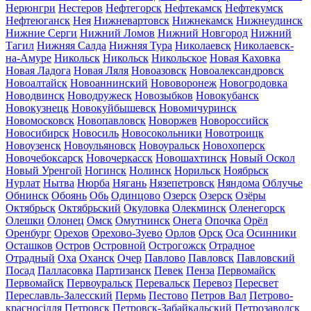
Нерюнгри
Нестеров
Нефтегорск
Нефтекамск
Нефтекумск
Нефтеюганск
Нея
Нижневартовск
Нижнекамск
Нижнеудинск
Нижние Серги
Нижний Ломов
Нижний Новгород
Нижний
Тагил
Нижняя Салда
Нижняя Тура
Николаевск
Николаевск-
на-Амуре
Никольск
Никольск
Никольское
Новая Каховка
Новая Ладога
Новая Ляля
Новоазовск
Новоалександровск
Новоалтайск
Новоаннинский
Нововоронеж
Новогродовка
Новодвинск
Новодружеск
Новозыбков
Новокубанск
Новокузнецк
Новокуйбышевск
Новомичуринск
Новомосковск
Новопавловск
Новоржев
Новороссийск
Новосибирск
Новосиль
Новосокольники
Новотроицк
Новоузенск
Новоульяновск
Новоуральск
Новохоперск
Новочебоксарск
Новочеркасск
Новошахтинск
Новый Оскол
Новый Уренгой
Ногинск
Нолинск
Норильск
Ноябрьск
Нурлат
Нытва
Нюрба
Нягань
Нязепетровск
Няндома
Облучье
Обнинск
Обоянь
Обь
Одинцово
Озерск
Озерск
Озёры
Октябрьск
Октябрьский
Окуловка
Олекминск
Оленегорск
Олешки
Олонец
Омск
Омутнинск
Онега
Опочка
Орёл
Оренбург
Орехов
Орехово-Зуево
Орлов
Орск
Оса
Осинники
Осташков
Остров
Островной
Острогожск
Отрадное
Отрадный
Оха
Оханск
Очер
Павлово
Павловск
Павловский
Посад
Палласовка
Партизанск
Певек
Пенза
Первомайск
Первомайск
Первоуральск
Перевальск
Перевоз
Пересвет
Переславль-Залесский
Пермь
Пестово
Петров Вал
Петрово-
красносілля
Петровск
Петровск-Забайкальский
Петрозаводск