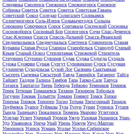
Слюдянка
Смоленск
Снежинск
Снежногорск
Снежное
Собинка
Советск
Советск
Советск
Советская Гавань
Советский
Сокол
Соледар
Солигалич
Соликамск
Солнечногорск
Соль-Илецк
Сольвычегодск
Сольцы
Сорокино
Сорочинск
Сорск
Сортавала
Сосенский
Сосновка
Сосновоборск
Сосновый Бор
Сосногорск
Сочи
Спас-Деменск
Спас-Клепики
Спасск
Спасск-Дальний
Спасск-Рязанский
Среднеколымск
Среднеуральск
Сретенск
Ставрополь
Старая
Купавна
Старая Русса
Старица
Старобельск
Стародуб
Старый
Крым
Старый Оскол
Стерлитамак
Стрежевой
Строитель
Струнино
Ступино
Суворов
Судак
Суджа
Судогда
Суздаль
Сунжа
Суоярви
Сураж
Сургут
Суровикино
Сурск
Сусуман
Сухиничи
Суходільськ
Сухой Лог
Сызрань
Сыктывкар
Сысерть
Сычевка
Сясьстрой
Тавда
Таврийск
Таганрог
Тайга
Тайшет
Талдом
Талица
Тамбов
Тара
Тарко-Сале
Таруса
Татарск
Таштагол
Тверь
Теберда
Тейково
Темников
Темрюк
Терек
Тетюши
Тимашевск
Тихвин
Тихорецк
Тобольск
Тогучин
Токмак
Тольятти
Томари
Томмот
Томск
Топки
Торецьк
Торжок
Торопец
Тосно
Тотьма
Трехгорный
Троицк
Трубчевск
Туапсе
Туймазы
Тула
Тулун
Туран
Туринск
Тутаев
Тында
Тырныауз
Тюкалинск
Тюмень
Уварово
Углегорск
Угледар
Углич
Удачный
Удомля
Ужур
Узловая
Украинск
Улан-
Удэ
Ульяновск
Унеча
Урай
Урень
Уржум
Урус-Мартан
Урюпинск
Усинск
Усмань
Усолье
Усолье-Сибирское
Уссурийск
Усть-Джегута
Усть-Илимск
Усть-Катав
Усть-Кут