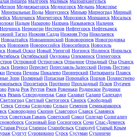
алая Вишера
Малгобек
Малмыж
Малоархангельск
Мегион
Медвежьегорск
Медногорск
Медынь
Межгорье
Минеральные Воды
Минусинск
Миньяр
Мирноград
Мирный
дейск
Молочанск
Мончегорск
Морозовск
Моршанск
Мосальск
волоки
Надым
Назарово
Назрань
Называевск
Нальчик
Нерчинск
Нерюнгри
Нестеров
Нефтегорск
Нефтекамск
ижний Тагил
Нижняя Салда
Нижняя Тура
Николаевск
Новоалтайск
Новоаннинский
Нововоронеж
Новогродовка
вск
Новоржев
Новороссийск
Новосибирск
Новосиль
нск
Новый Оскол
Новый Уренгой
Ногинск
Нолинск
Норильск
ктябрьск
Октябрьский
Окуловка
Олекминск
Оленегорск
стров
Островной
Острогожск
Отрадное
Отрадный
Оха
Оханск
льск
Перевоз
Пересвет
Переславль-Залесский
Пермь
Пестово
ки
Печора
Печоры
Пикалево
Пионерский
Питкяранта
Плавск
ные Зори
Полярный
Попасная
Поронайск
Порхов
Похвистнево
окопьевск
Пролетарск
Протвино
Прохладный
Псков
Пугачев
ово
Ревда
Реж
Реутов
Ржев
Ровеньки
Родинское
Родники
жск
Рязань
Сєвєродонецьк
Саки
Салават
Салаир
Салехард
Светлоград
Светлый
Светогорск
Свирск
Свободный
Севск
Сегежа
Селидово
Сельцо
Семенов
Семикаракорск
вск
Сковородино
Скопин
Славгород
Славск
Славянск
етск
Советская Гавань
Советский
Сокол
Соледар
Солигалич
сновоборск
Сосновый Бор
Сосногорск
Сочи
Спас-Деменск
Старая Русса
Старица
Старобельск
Стародуб
Старый Крым
ураж
Сургут
Суровикино
Сурск
Сусуман
Сухиничи