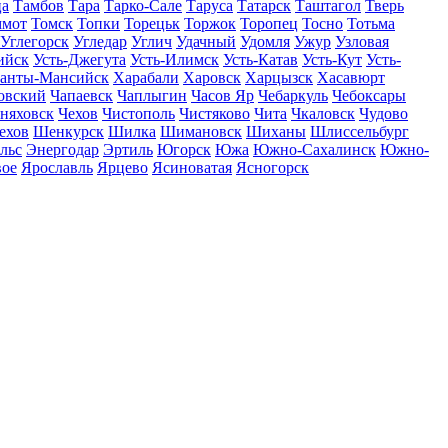
ца
Тамбов
Тара
Тарко-Сале
Таруса
Татарск
Таштагол
Тверь
ммот
Томск
Топки
Торецьк
Торжок
Торопец
Тосно
Тотьма
Углегорск
Угледар
Углич
Удачный
Удомля
Ужур
Узловая
ийск
Усть-Джегута
Усть-Илимск
Усть-Катав
Усть-Кут
Усть-
анты-Мансийск
Харабали
Харовск
Харцызск
Хасавюрт
овский
Чапаевск
Чаплыгин
Часов Яр
Чебаркуль
Чебоксары
няховск
Чехов
Чистополь
Чистяково
Чита
Чкаловск
Чудово
ехов
Шенкурск
Шилка
Шимановск
Шиханы
Шлиссельбург
льс
Энергодар
Эртиль
Югорск
Южа
Южно-Сахалинск
Южно-
вое
Ярославль
Ярцево
Ясиноватая
Ясногорск