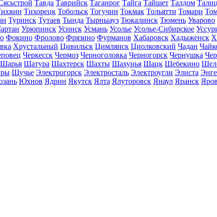
Сясьстрой
Тавда
Таврийск
Таганрог
Тайга
Тайшет
Талдом
Тали
Тихвин
Тихорецк
Тобольск
Тогучин
Токмак
Тольятти
Томари
То
ан
Туринск
Тутаев
Тында
Тырныауз
Тюкалинск
Тюмень
Уварово
артан
Урюпинск
Усинск
Усмань
Усолье
Усолье-Сибирское
Уссур
о
Фокино
Фролово
Фрязино
Фурманов
Хабаровск
Хадыженск
Х
івка
Хрустальный
Цивильск
Цимлянск
Циолковский
Чадан
Чайк
еповец
Черкесск
Чермоз
Черноголовка
Черногорск
Чернушка
Чер
Шарья
Шатура
Шахтерск
Шахты
Шахунья
Шацк
Шебекино
Шел
ры
Щучье
Электрогорск
Электросталь
Электроугли
Элиста
Энге
зань
Юхнов
Ядрин
Якутск
Ялта
Ялуторовск
Янаул
Яранск
Яро