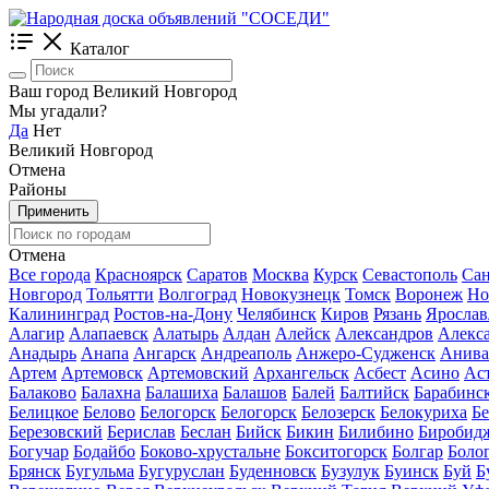
Каталог
Ваш город Великий Новгород
Мы угадали?
Да
Нет
Великий Новгород
Отмена
Районы
Применить
Отмена
Все города
Красноярск
Саратов
Москва
Курск
Севастополь
Сан
Новгород
Тольятти
Волгоград
Новокузнецк
Томск
Воронеж
Но
Калининград
Ростов-на-Дону
Челябинск
Киров
Рязань
Ярослав
Алагир
Алапаевск
Алатырь
Алдан
Алейск
Александров
Алекс
Анадырь
Анапа
Ангарск
Андреаполь
Анжеро-Судженск
Анива
Артем
Артемовск
Артемовский
Архангельск
Асбест
Асино
Ас
Балаково
Балахна
Балашиха
Балашов
Балей
Балтийск
Барабинс
Белицкое
Белово
Белогорск
Белогорск
Белозерск
Белокуриха
Б
Березовский
Берислав
Беслан
Бийск
Бикин
Билибино
Биробид
Богучар
Бодайбо
Боково-хрустальне
Бокситогорск
Болгар
Боло
Брянск
Бугульма
Бугуруслан
Буденновск
Бузулук
Буинск
Буй
Б