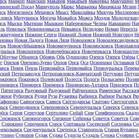
рск
Майкоп
Майский
Макаров
Макарьев
Макеевка
Макушино
М
риинский Посад
Мариуполь
Маркс
Марьинка
Махачкала
Мглин
вск
Мензелинск
Мещовск
Миасс
Миколаївка
Микунь
Миллерово
ловск
Мичуринск
Могоча
Можайск
Можга
Моздок
Молодогвар
нск
Мыски
Мытищи
Мышкин
Набережные Челны
Навашино
На
ль
Невельск
Невинномысск
Невьянск
Нелидово
Неман
Нерехта
жнеудинск
Нижние Серги
Нижний Ломов
Нижний Новгород
Н
аховка
Новая Ладога
Новая Ляля
Новоазовск
Новоалександровск
ецк
Новокуйбышевск
Новомичуринск
Новомосковск
Новопавло
уральск
Новохоперск
Новочебоксарск
Новочеркасск
Новошахти
Облучье
Обнинск
Обоянь
Обь
Одинцово
Озерск
Озерск
Озёры
О
г
Орехов
Орехово-Зуево
Орлов
Орск
Оса
Осинники
Осташков
О
анск
Певек
Пенза
Первомайск
Первомайск
Первоуральск
Перева
ьский
Петрозаводск
Петропавловск-Камчатский
Петухово
Петуш
окровск
Покровск
Полевской
Полесск
Пологи
Полысаево
Поляр
риморск
Приморск
Приморск
Приморско-Ахтарск
Приозерск
Пр
Пятигорск
Радужный
Радужный
Райчихинск
Раменское
Рассказ
ежное
Рубцовск
Рудня
Руза
Рузаевка
Рыбинск
Рыбное
Рыльск
Ря
афоново
Саяногорск
Саянск
Світлодарськ
Сватово
Светлогорск
льск
Северодвинск
Североморск
Североуральск
Северск
Северск
обск
Серов
Серпухов
Сертолово
Сибай
Сим
Симферополь
Скадо
Снежинск
Снежногорск
Снежное
Собинка
Советск
Советск
Сов
ы
Сорокино
Сорочинск
Сорск
Сортавала
Сосенский
Сосновка
Со
неколымск
Среднеуральск
Сретенск
Ставрополь
Старая Купавна
тупино
Суворов
Судак
Суджа
Судогда
Суздаль
Сунжа
Суоярви
С