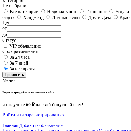
Категория
Не выбрано
Все категории
Недвижимость
Транспорт
Услуги
отдых
Хэндмейд
Личные вещи
Дом и Дача
Красо
Цена
от
до
Статус
VIP объявление
Срок размещения
За 24 часа
За 7 дней
За все время
Применить
Меню
Зарегистрируйтесь на нашем сайте
и получите
60 ₽
на свой бонусный счет!
Войти или зарегистрироваться
Главная
Добавить объявление
Правила сервиса
Пользовательское соглашение
Служба поддер