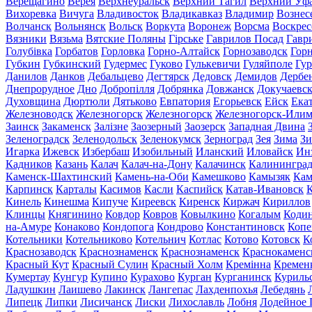
Верещагино
Верея
Верхнеуральск
Верхний Тагил
Верхний Уф
Вихоревка
Вичуга
Владивосток
Владикавказ
Владимир
Вознес
Волчанск
Вольнянск
Вольск
Воркута
Воронеж
Ворсма
Воскрес
Вязники
Вязьма
Вятские Поляны
Гірське
Гаврилов Посад
Гавр
Голубівка
Горбатов
Горловка
Горно-Алтайск
Горнозаводск
Гор
Губкин
Губкинский
Гудермес
Гуково
Гулькевичи
Гуляйполе
Гур
Данилов
Данков
Дебальцево
Дегтярск
Дедовск
Демидов
Дербе
Днепрорудное
Дно
Добропілля
Добрянка
Довжанск
Докучаевс
Духовщина
Дюртюли
Дятьково
Евпатория
Егорьевск
Ейск
Ека
Железноводск
Железногорск
Железногорск
Железногорск-Или
Заинск
Закаменск
Залізне
Заозерный
Заозерск
Западная Двина
Зеленоградск
Зеленодольск
Зеленокумск
Зерноград
Зея
Зима
Зи
Игарка
Ижевск
Избербаш
Изобильный
Иланский
Иловайск
Ин
Кадников
Казань
Калач
Калач-на-Дону
Калачинск
Калинингра
Каменск-Шахтинский
Камень-на-Оби
Камешково
Камызяк
Ка
Карпинск
Карталы
Касимов
Касли
Каспийск
Катав-Ивановск
К
Кинель
Кинешма
Кипуче
Киреевск
Киренск
Киржач
Кириллов
Клинцы
Княгинино
Ковдор
Ковров
Ковылкино
Когалым
Коди
на-Амуре
Конаково
Кондопога
Кондрово
Константиновск
Копе
Котельники
Котельниково
Котельнич
Котлас
Котово
Котовск
К
Краснозаводск
Краснознаменск
Краснознаменск
Краснокаменс
Красный Кут
Красный Сулин
Красный Холм
Кремінна
Кремен
Кумертау
Кунгур
Купино
Курахово
Курган
Курганинск
Куриль
Ладушкин
Лаишево
Лакинск
Лангепас
Лахденпохья
Лебедянь
Липецк
Липки
Лисичанск
Лиски
Лихославль
Лобня
Лодейное 