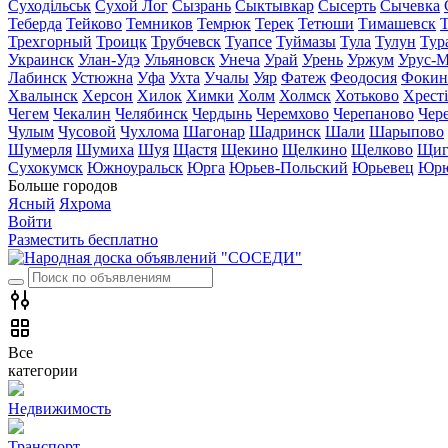
Суходільськ
Сухой Лог
Сызрань
Сыктывкар
Сысерть
Сычевка
Теберда
Тейково
Темников
Темрюк
Терек
Тетюши
Тимашевск
Трехгорный
Троицк
Трубчевск
Туапсе
Туймазы
Тула
Тулун
Тур
Украинск
Улан-Удэ
Ульяновск
Унеча
Урай
Урень
Уржум
Урус-М
Лабинск
Устюжна
Уфа
Ухта
Учалы
Уяр
Фатеж
Феодосия
Фокин
Хвалынск
Херсон
Хилок
Химки
Холм
Холмск
Хотьково
Хрест
Чегем
Чекалин
Челябинск
Чердынь
Черемхово
Черепаново
Чер
Чулым
Чусовой
Чухлома
Шагонар
Шадринск
Шали
Шарыпово
Шумерля
Шумиха
Шуя
Щастя
Щекино
Щелкино
Щелково
Щиг
Сухокумск
Южноуральск
Юрга
Юрьев-Польский
Юрьевец
Юрю
Больше городов
Ясный
Яхрома
Войти
Разместить бесплатно
Все
категории
Недвижимость
Транспорт