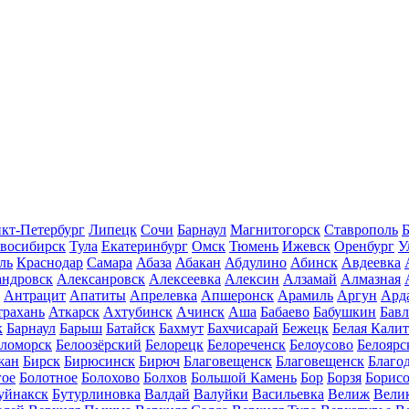
кт-Петербург
Липецк
Сочи
Барнаул
Магнитогорск
Ставрополь
Б
восибирск
Тула
Екатеринбург
Омск
Тюмень
Ижевск
Оренбург
У
ль
Краснодар
Самара
Абаза
Абакан
Абдулино
Абинск
Авдеевка
андровск
Алексанровск
Алексеевка
Алексин
Алзамай
Алмазная
Антрацит
Апатиты
Апрелевка
Апшеронск
Арамиль
Аргун
Ард
трахань
Аткарск
Ахтубинск
Ачинск
Аша
Бабаево
Бабушкин
Бав
к
Барнаул
Барыш
Батайск
Бахмут
Бахчисарай
Бежецк
Белая Калит
еломорск
Белоозёрский
Белорецк
Белореченск
Белоусово
Белоярс
жан
Бирск
Бирюсинск
Бирюч
Благовещенск
Благовещенск
Благо
гое
Болотное
Болохово
Болхов
Большой Камень
Бор
Борзя
Борисо
уйнакск
Бутурлиновка
Валдай
Валуйки
Васильевка
Велиж
Вели