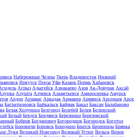
рянск
Набережные Челны
Тверь
Владивосток
Нижний
льяновск
Иркутск
Пенза
Уфа
Казань
Пермь
Хабаровск
Агидель
Агрыз
Адыгейск
Азнакаево
Азов
Ак-Довурак
Аксай
Алупка
Алушта
Алчевск
Альметьевск
Амвросиевка
Амурск
атов
Ардон
Арзамас
Аркадак
Армавир
Армянск
Арсеньев
Арск
лы
Багратионовск
Байкальск
Баймак
Бакал
Баксан
Балабаново
ва
Белая Холуница
Белгород
Белебей
Белев
Белинский
кий
Белый
Бердск
Бердянск
Березники
Березовский
дарный
Бобров
Богданович
Богородицк
Богородск
Боготол
глебск
Боровичи
Боровск
Бородино
Братск
Бронницы
Брянка
кие Луки
Великий Новгород
Великий Устюг
Вельск
Венев