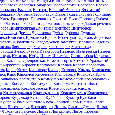
ерхоянск
Весьегонск
Ветлуга
Видное
Вилюйск
Вилючинск
Волноваха
Вологда
Володарск
Волоколамск
Волосово
Волхов
ысоковск
Высоцк
Вытегра
Вышний Волочек
Вяземский
еленджик
Геническ
Георгиевск
Глазов
Гола пристань
Голицыно
 Ключ
Грайворон
Гремячинск
Грозный
Грязи
Грязовец
Губаха
ово
Дагестанские Огни
Далматово
Дальнегорск
Дальнереченск
гора
Димитровград
Дмитриев
Дмитров
Дмитровск
орогобуж
Дрезна
Дружковка
Дубна
Дубовка
Дудинка
иево
Енисейск
Ермолино
Ершов
Ессентуки
Ефремов
Ждановка
ковский
Завитинск
Заводоуковск
Заволжск
Заволжье
Задонск
нигово
Звенигород
Зверево
Зеленогорск
Зеленоград
Зубцов
Зугрэс
Зуевка
Ивангород
Иваново
Ивантеевка
Ивдель
лькуль
Искитим
Истра
Ишим
Ишимбай
Йошкар-Ола
Кадиевка
нка
Каменка-Днепровская
Каменногорск
Каменск-Уральский
ш
Карабулак
Карасук
Карачаевск
Карачев
Каргат
Каргополь
емь
Керчь
Кизел
Кизилюрт
Кизляр
Кимовск
Кимры
Кингисепп
вск
Кирс
Кирсанов
Киселевск
Кисловодск
Климовск
Клин
Колпашево
Кольчугино
Коммунар
Комсомольск
Комсомольск-
ряжма
Костерево
Костомукша
Кострома
Костянтинівка
сновишерск
Красногоровка
Красногорск
Краснодар
к
Краснотурьинск
Красноуральск
Красноуфимск
Красноярск
дрово
Кудымкар
Кузнецк
Куйбышев
Кукмор
Кулебаки
Кушва
Кызыл
Кыштым
Кяхта
Лабинск
Лабытнанги
Лагань
сной
Лесозаводск
Лесосибирск
Ливны
Ликино-Дулёво
Лиман
о
Луховицы
Лысково
Лысьва
Лыткарино
Льгов
Любань