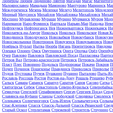
Люберцы
Любим
Людиново
Лянтор
Магадан
Магас
Магнитого
Малоярославец
Мамадыш
Мамоново
Мантурово
Мариинск
Ма
Междуреченск
Мезень
Меленки
Мелеуз
Мелитополь
Менделее
Мирный
Миусинск
Михайлов
Михайловка
Михайловск
Михай
Моспино
Муравленко
Мураши
Мурино
Мурманск
Муром
Мце
Нариманов
Наро-Фоминск
Нарткала
Нарьян-Мар
Находка
Неве
Нефтекумск
Нефтеюганск
Нея
Нижневартовск
Нижнекамск
Ни
Николаевск-на-Амуре
Никольск
Никольск
Никольское
Новая К
Новодвинск
Новодружеск
Новозыбков
Новокубанск
Новокузн
Новосокольники
Новотроицк
Новоузенск
Новоульяновск
Ново
Ноябрьск
Нурлат
Нытва
Нюрба
Нягань
Нязепетровск
Няндома
Олешки
Олонец
Омск
Омутнинск
Онега
Опочка
Орёл
Оренбур
Очер
Павлово
Павловск
Павловский Посад
Палласовка
Партиз
Петров Вал
Петрово-красносілля
Петровск
Петровск-Забайкал
Пласт
Плес
Поворино
Подольск
Подпорожье
Покачи
Покров
П
Почеп
Починок
Пошехонье
Правдинск
Приволжск
Приволье
П
Пудож
Пустошка
Пучеж
Пушкино
Пущино
Пыталово
Пыть-Ях
Рославль
Россошь
Ростов
Ростов-на-Дону
Рошаль
Ртищево
Руб
Сальск
Самара
Саранск
Сарапул
Саратов
Саров
Сасово
Сатка
С
Святогірськ
Себеж
Севастополь
Северо-Курильск
Северобайка
Семилуки
Сенгилей
Серафимович
Сергач
Сергиев Посад
Серд
Славянск-на-Кубани
Сланцы
Слободской
Слюдянка
Смоленск
Соликамск
Солнечногорск
Соль-Илецк
Сольвычегодск
Сольц
Спас-Клепики
Спасск
Спасск-Дальний
Спасск-Рязанский
Сред
Старый Оскол
Стерлитамак
Стрежевой
Строитель
Струнино
С