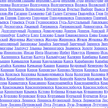
алей
Верхняя Пышма
Верхняя Салда
Верхняя Тура
Верхотурье
В
еновка
Волгоград
Волгодонск
Волгореченск
Волжск
Волжский
енск
Воткинск
Всеволожск
Вуглегірськ
Вуктыл
Выборг
Выкса
В
илов-Ям
Гагарин
Гаджиево
Гай
Галич
Гатчина
Гвардейск
Гдов
Г
няк
Горняк
Городец
Городище
Городовиковск
Гороховец
Горячий
ьевск
Гурьевск
Гусев
Гусиноозерск
Гусь-Хрустальный
Давлекан
нт
Десногорск
Джанкой
Дзержинск
Дзержинский
Дивногорск
Ди
к
Долгопрудный
Долинск
Домодедово
Донецк
Донецк
Донской
Д
теринбург
Елабуга
Елец
Елизово
Ельня
Еманжелинск
Емва
Енак
мский
Жердевка
Жигулевск
Жиздра
Жирновск
Жуков
Жуковка
Жу
Заполярный
Запорожье
Зарайск
Заречный
Заречный
Заринск
Зве
могорье
Златоуст
Злынка
Змеиногорск
Знаменск
Золоте
Зоринск
за
Иннополис
Инсар
Инта
Ипатово
Ирбит
Иркутск
Ирмино
Иси
д
Калининск
Калтан
Калуга
Кальміуське
Калязин
Камбарка
Каме
мышин
Камышлов
Канаш
Кандалакша
Канск
Карабаново
Караба
атайск
Каховка
Качканар
Кашин
Кашира
Кедровый
Кемерово
К
Кириши
Киров
Киров
Кировград
Кирово-Чепецк
Кировск
Киро
нск
Козельск
Козловка
Козьмодемьянск
Кола
Кологрив
Коломна
йск
Кораблино
Кореновск
Коркино
Королёв
Короча
Корсаков
Ко
охма
Краматорск
Красавино
Красноармейск
Красноармейск
Кра
к
Краснокамск
Красноперекопск
Краснослободск
Краснослободс
ки
Кропоткин
Крымск
Кстово
Кубинка
Кувандык
Кувшиново
Ку
ск
Курлово
Куровское
Курск
Куртамыш
Курчалой
Курчатов
Куса
Лениногорск
Ленинск
Ленинск-Кузнецкий
Ленск
Лермонтов
Ле
Поле
Лосино-Петровский
Луга
Луганск
Луза
Лукоянов
Лутугин