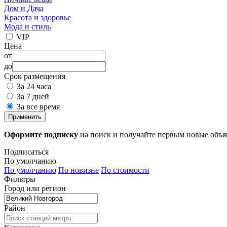
Дом и Дача
Красота и здоровье
Мода и стиль
VIP
Цена
от
до
Срок размещения
За 24 часа
За 7 дней
За все время
Применить
Оформите подписку
на поиск и получайте первым новые объ
Подписаться
По умолчанию
По умолчанию
По новизне
По стоимости
Фильтры
Город или регион
Район