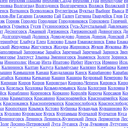
алей
Верхняя Пышма
Верхняя Салда
Верхняя Тура
Верхотурье
В
еновка
Волгоград
Волгодонск
Волгореченск
Волжск
Волжский
енск
Воткинск
Всеволожск
Вуглегірськ
Вуктыл
Выборг
Выкса
В
илов-Ям
Гагарин
Гаджиево
Гай
Галич
Гатчина
Гвардейск
Гдов
Г
няк
Горняк
Городец
Городище
Городовиковск
Гороховец
Горячий
ьевск
Гурьевск
Гусев
Гусиноозерск
Гусь-Хрустальный
Давлекан
нт
Десногорск
Джанкой
Дзержинск
Дзержинский
Дивногорск
Ди
к
Долгопрудный
Долинск
Домодедово
Донецк
Донецк
Донской
Д
теринбург
Елабуга
Елец
Елизово
Ельня
Еманжелинск
Емва
Енак
мский
Жердевка
Жигулевск
Жиздра
Жирновск
Жуков
Жуковка
Жу
Заполярный
Запорожье
Зарайск
Заречный
Заречный
Заринск
Зве
могорье
Златоуст
Злынка
Змеиногорск
Знаменск
Золоте
Зоринск
за
Иннополис
Инсар
Инта
Ипатово
Ирбит
Иркутск
Ирмино
Иси
д
Калининск
Калтан
Калуга
Кальміуське
Калязин
Камбарка
Каме
мышин
Камышлов
Канаш
Кандалакша
Канск
Карабаново
Караба
атайск
Каховка
Качканар
Кашин
Кашира
Кедровый
Кемерово
К
Кириши
Киров
Киров
Кировград
Кирово-Чепецк
Кировск
Киро
нск
Козельск
Козловка
Козьмодемьянск
Кола
Кологрив
Коломна
йск
Кораблино
Кореновск
Коркино
Королёв
Короча
Корсаков
Ко
охма
Краматорск
Красавино
Красноармейск
Красноармейск
Кра
к
Краснокамск
Красноперекопск
Краснослободск
Краснослободс
ки
Кропоткин
Крымск
Кстово
Кубинка
Кувандык
Кувшиново
Ку
ск
Курлово
Куровское
Курск
Куртамыш
Курчалой
Курчатов
Куса
Лениногорск
Ленинск
Ленинск-Кузнецкий
Ленск
Лермонтов
Ле
Поле
Лосино-Петровский
Луга
Луганск
Луза
Лукоянов
Лутугин