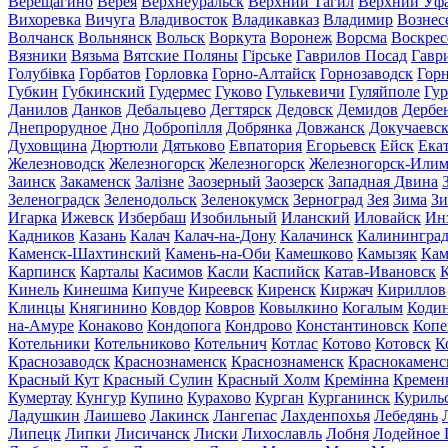
Верещагино
Верея
Верхнеуральск
Верхний Тагил
Верхний Уф
Вихоревка
Вичуга
Владивосток
Владикавказ
Владимир
Вознес
Волчанск
Вольнянск
Вольск
Воркута
Воронеж
Ворсма
Воскрес
Вязники
Вязьма
Вятские Поляны
Гірське
Гаврилов Посад
Гавр
Голубівка
Горбатов
Горловка
Горно-Алтайск
Горнозаводск
Гор
Губкин
Губкинский
Гудермес
Гуково
Гулькевичи
Гуляйполе
Гур
Данилов
Данков
Дебальцево
Дегтярск
Дедовск
Демидов
Дербе
Днепрорудное
Дно
Добропілля
Добрянка
Довжанск
Докучаевс
Духовщина
Дюртюли
Дятьково
Евпатория
Егорьевск
Ейск
Ека
Железноводск
Железногорск
Железногорск
Железногорск-Или
Заинск
Закаменск
Залізне
Заозерный
Заозерск
Западная Двина
Зеленоградск
Зеленодольск
Зеленокумск
Зерноград
Зея
Зима
Зи
Игарка
Ижевск
Избербаш
Изобильный
Иланский
Иловайск
Ин
Кадников
Казань
Калач
Калач-на-Дону
Калачинск
Калинингра
Каменск-Шахтинский
Камень-на-Оби
Камешково
Камызяк
Ка
Карпинск
Карталы
Касимов
Касли
Каспийск
Катав-Ивановск
К
Кинель
Кинешма
Кипуче
Киреевск
Киренск
Киржач
Кириллов
Клинцы
Княгинино
Ковдор
Ковров
Ковылкино
Когалым
Коди
на-Амуре
Конаково
Кондопога
Кондрово
Константиновск
Копе
Котельники
Котельниково
Котельнич
Котлас
Котово
Котовск
К
Краснозаводск
Краснознаменск
Краснознаменск
Краснокаменс
Красный Кут
Красный Сулин
Красный Холм
Кремінна
Кремен
Кумертау
Кунгур
Купино
Курахово
Курган
Курганинск
Куриль
Ладушкин
Лаишево
Лакинск
Лангепас
Лахденпохья
Лебедянь
Липецк
Липки
Лисичанск
Лиски
Лихославль
Лобня
Лодейное 