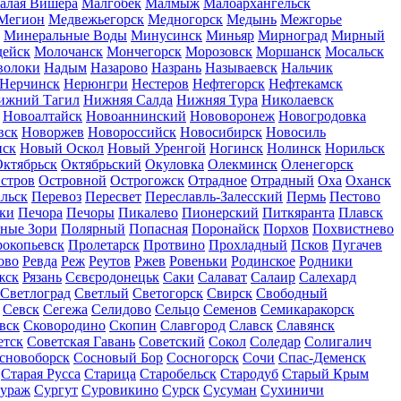
алая Вишера
Малгобек
Малмыж
Малоархангельск
Мегион
Медвежьегорск
Медногорск
Медынь
Межгорье
Минеральные Воды
Минусинск
Миньяр
Мирноград
Мирный
дейск
Молочанск
Мончегорск
Морозовск
Моршанск
Мосальск
волоки
Надым
Назарово
Назрань
Называевск
Нальчик
Нерчинск
Нерюнгри
Нестеров
Нефтегорск
Нефтекамск
ижний Тагил
Нижняя Салда
Нижняя Тура
Николаевск
Новоалтайск
Новоаннинский
Нововоронеж
Новогродовка
вск
Новоржев
Новороссийск
Новосибирск
Новосиль
нск
Новый Оскол
Новый Уренгой
Ногинск
Нолинск
Норильск
ктябрьск
Октябрьский
Окуловка
Олекминск
Оленегорск
стров
Островной
Острогожск
Отрадное
Отрадный
Оха
Оханск
льск
Перевоз
Пересвет
Переславль-Залесский
Пермь
Пестово
ки
Печора
Печоры
Пикалево
Пионерский
Питкяранта
Плавск
ные Зори
Полярный
Попасная
Поронайск
Порхов
Похвистнево
окопьевск
Пролетарск
Протвино
Прохладный
Псков
Пугачев
ово
Ревда
Реж
Реутов
Ржев
Ровеньки
Родинское
Родники
жск
Рязань
Сєвєродонецьк
Саки
Салават
Салаир
Салехард
Светлоград
Светлый
Светогорск
Свирск
Свободный
Севск
Сегежа
Селидово
Сельцо
Семенов
Семикаракорск
вск
Сковородино
Скопин
Славгород
Славск
Славянск
етск
Советская Гавань
Советский
Сокол
Соледар
Солигалич
сновоборск
Сосновый Бор
Сосногорск
Сочи
Спас-Деменск
Старая Русса
Старица
Старобельск
Стародуб
Старый Крым
ураж
Сургут
Суровикино
Сурск
Сусуман
Сухиничи