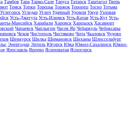
ца
Тамбов
Тара
Тарко-Сале
Таруса
Татарск
Таштагол
Тверь
ммот
Томск
Топки
Торецьк
Торжок
Торопец
Тосно
Тотьма
Углегорск
Угледар
Углич
Удачный
Удомля
Ужур
Узловая
ийск
Усть-Джегута
Усть-Илимск
Усть-Катав
Усть-Кут
Усть-
анты-Мансийск
Харабали
Харовск
Харцызск
Хасавюрт
овский
Чапаевск
Чаплыгин
Часов Яр
Чебаркуль
Чебоксары
няховск
Чехов
Чистополь
Чистяково
Чита
Чкаловск
Чудово
ехов
Шенкурск
Шилка
Шимановск
Шиханы
Шлиссельбург
льс
Энергодар
Эртиль
Югорск
Южа
Южно-Сахалинск
Южно-
вое
Ярославль
Ярцево
Ясиноватая
Ясногорск