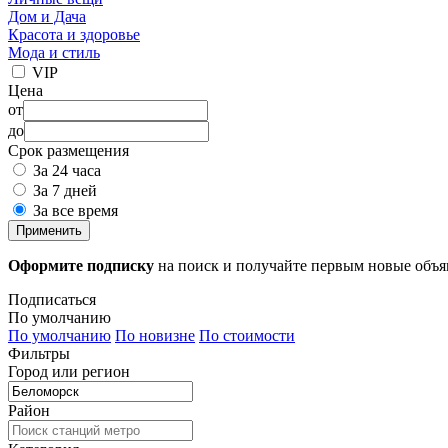
Дом и Дача
Красота и здоровье
Мода и стиль
VIP
Цена
от
до
Срок размещения
За 24 часа
За 7 дней
За все время
Применить
Оформите подписку
на поиск и получайте первым новые объ
Подписаться
По умолчанию
По умолчанию
По новизне
По стоимости
Фильтры
Город или регион
Район