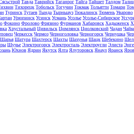
Сясьстрой
Тавда
Таврийск
Таганрог
Тайга
Тайшет
Талдом
Тали
Тихвин
Тихорецк
Тобольск
Тогучин
Токмак
Тольятти
Томари
То
ан
Туринск
Тутаев
Тында
Тырныауз
Тюкалинск
Тюмень
Уварово
артан
Урюпинск
Усинск
Усмань
Усолье
Усолье-Сибирское
Уссур
о
Фокино
Фролово
Фрязино
Фурманов
Хабаровск
Хадыженск
Х
івка
Хрустальный
Цивильск
Цимлянск
Циолковский
Чадан
Чайк
еповец
Черкесск
Чермоз
Черноголовка
Черногорск
Чернушка
Чер
Шарья
Шатура
Шахтерск
Шахты
Шахунья
Шацк
Шебекино
Шел
ры
Щучье
Электрогорск
Электросталь
Электроугли
Элиста
Энге
зань
Юхнов
Ядрин
Якутск
Ялта
Ялуторовск
Янаул
Яранск
Яро