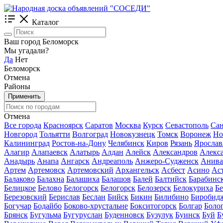
Каталог
Ваш город Беломорск
Мы угадали?
Да
Нет
Беломорск
Отмена
Районы
Применить
Отмена
Все города
Красноярск
Саратов
Москва
Курск
Севастополь
Сан
Новгород
Тольятти
Волгоград
Новокузнецк
Томск
Воронеж
Но
Калининград
Ростов-на-Дону
Челябинск
Киров
Рязань
Ярослав
Алагир
Алапаевск
Алатырь
Алдан
Алейск
Александров
Алекс
Анадырь
Анапа
Ангарск
Андреаполь
Анжеро-Судженск
Анива
Артем
Артемовск
Артемовский
Архангельск
Асбест
Асино
Ас
Балаково
Балахна
Балашиха
Балашов
Балей
Балтийск
Барабинс
Белицкое
Белово
Белогорск
Белогорск
Белозерск
Белокуриха
Б
Березовский
Берислав
Беслан
Бийск
Бикин
Билибино
Биробид
Богучар
Бодайбо
Боково-хрустальне
Бокситогорск
Болгар
Боло
Брянск
Бугульма
Бугуруслан
Буденновск
Бузулук
Буинск
Буй
Б