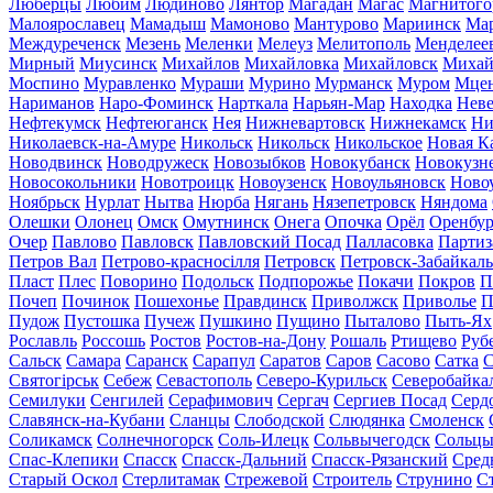
Люберцы
Любим
Людиново
Лянтор
Магадан
Магас
Магнитого
Малоярославец
Мамадыш
Мамоново
Мантурово
Мариинск
Ма
Междуреченск
Мезень
Меленки
Мелеуз
Мелитополь
Менделее
Мирный
Миусинск
Михайлов
Михайловка
Михайловск
Михай
Моспино
Муравленко
Мураши
Мурино
Мурманск
Муром
Мце
Нариманов
Наро-Фоминск
Нарткала
Нарьян-Мар
Находка
Неве
Нефтекумск
Нефтеюганск
Нея
Нижневартовск
Нижнекамск
Ни
Николаевск-на-Амуре
Никольск
Никольск
Никольское
Новая К
Новодвинск
Новодружеск
Новозыбков
Новокубанск
Новокузн
Новосокольники
Новотроицк
Новоузенск
Новоульяновск
Ново
Ноябрьск
Нурлат
Нытва
Нюрба
Нягань
Нязепетровск
Няндома
Олешки
Олонец
Омск
Омутнинск
Онега
Опочка
Орёл
Оренбур
Очер
Павлово
Павловск
Павловский Посад
Палласовка
Партиз
Петров Вал
Петрово-красносілля
Петровск
Петровск-Забайкал
Пласт
Плес
Поворино
Подольск
Подпорожье
Покачи
Покров
П
Почеп
Починок
Пошехонье
Правдинск
Приволжск
Приволье
П
Пудож
Пустошка
Пучеж
Пушкино
Пущино
Пыталово
Пыть-Ях
Рославль
Россошь
Ростов
Ростов-на-Дону
Рошаль
Ртищево
Руб
Сальск
Самара
Саранск
Сарапул
Саратов
Саров
Сасово
Сатка
С
Святогірськ
Себеж
Севастополь
Северо-Курильск
Северобайка
Семилуки
Сенгилей
Серафимович
Сергач
Сергиев Посад
Серд
Славянск-на-Кубани
Сланцы
Слободской
Слюдянка
Смоленск
Соликамск
Солнечногорск
Соль-Илецк
Сольвычегодск
Сольц
Спас-Клепики
Спасск
Спасск-Дальний
Спасск-Рязанский
Сред
Старый Оскол
Стерлитамак
Стрежевой
Строитель
Струнино
С