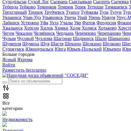
Суходільськ
Сухой Лог
Сызрань
Сыктывкар
Сысерть
Сычевка
Теберда
Тейково
Темников
Темрюк
Терек
Тетюши
Тимашевск
Трехгорный
Троицк
Трубчевск
Туапсе
Туймазы
Тула
Тулун
Тур
Украинск
Улан-Удэ
Ульяновск
Унеча
Урай
Урень
Уржум
Урус-М
Лабинск
Устюжна
Уфа
Ухта
Учалы
Уяр
Фатеж
Феодосия
Фокин
Хвалынск
Херсон
Хилок
Химки
Холм
Холмск
Хотьково
Хрест
Чегем
Чекалин
Челябинск
Чердынь
Черемхово
Черепаново
Чер
Чулым
Чусовой
Чухлома
Шагонар
Шадринск
Шали
Шарыпово
Шумерля
Шумиха
Шуя
Щастя
Щекино
Щелкино
Щелково
Щиг
Сухокумск
Южноуральск
Юрга
Юрьев-Польский
Юрьевец
Юрю
Больше городов
Ясный
Яхрома
Войти
Разместить бесплатно
Все
категории
Недвижимость
Транспорт