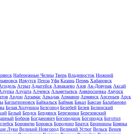
рянск
Набережные Челны
Тверь
Владивосток
Нижний
льяновск
Иркутск
Пенза
Уфа
Казань
Пермь
Хабаровск
Агидель
Агрыз
Адыгейск
Азнакаево
Азов
Ак-Довурак
Аксай
Алупка
Алушта
Алчевск
Альметьевск
Амвросиевка
Амурск
атов
Ардон
Арзамас
Аркадак
Армавир
Армянск
Арсеньев
Арск
лы
Багратионовск
Байкальск
Баймак
Бакал
Баксан
Балабаново
ва
Белая Холуница
Белгород
Белебей
Белев
Белинский
кий
Белый
Бердск
Бердянск
Березники
Березовский
дарный
Бобров
Богданович
Богородицк
Богородск
Боготол
глебск
Боровичи
Боровск
Бородино
Братск
Бронницы
Брянка
кие Луки
Великий Новгород
Великий Устюг
Вельск
Венев