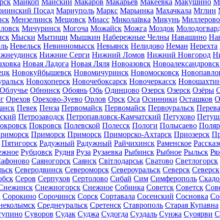
рск
Майкоп
Майский
Макаров
Макарьев
Макеевка
Макушино
М
риинский Посад
Мариуполь
Маркс
Марьинка
Махачкала
Мглин
вск
Мензелинск
Мещовск
Миасс
Миколаївка
Микунь
Миллерово
ловск
Мичуринск
Могоча
Можайск
Можга
Моздок
Молодогвар
нск
Мыски
Мытищи
Мышкин
Набережные Челны
Навашино
На
ль
Невельск
Невинномысск
Невьянск
Нелидово
Неман
Нерехта
жнеудинск
Нижние Серги
Нижний Ломов
Нижний Новгород
Н
аховка
Новая Ладога
Новая Ляля
Новоазовск
Новоалександровск
ецк
Новокуйбышевск
Новомичуринск
Новомосковск
Новопавло
уральск
Новохоперск
Новочебоксарск
Новочеркасск
Новошахти
Облучье
Обнинск
Обоянь
Обь
Одинцово
Озерск
Озерск
Озёры
О
г
Орехов
Орехово-Зуево
Орлов
Орск
Оса
Осинники
Осташков
О
анск
Певек
Пенза
Первомайск
Первомайск
Первоуральск
Перева
ьский
Петрозаводск
Петропавловск-Камчатский
Петухово
Петуш
окровск
Покровск
Полевской
Полесск
Пологи
Полысаево
Поляр
риморск
Приморск
Приморск
Приморско-Ахтарск
Приозерск
Пр
Пятигорск
Радужный
Радужный
Райчихинск
Раменское
Рассказ
ежное
Рубцовск
Рудня
Руза
Рузаевка
Рыбинск
Рыбное
Рыльск
Ря
афоново
Саяногорск
Саянск
Світлодарськ
Сватово
Светлогорск
льск
Северодвинск
Североморск
Североуральск
Северск
Северск
обск
Серов
Серпухов
Сертолово
Сибай
Сим
Симферополь
Скадо
Снежинск
Снежногорск
Снежное
Собинка
Советск
Советск
Сов
ы
Сорокино
Сорочинск
Сорск
Сортавала
Сосенский
Сосновка
Со
неколымск
Среднеуральск
Сретенск
Ставрополь
Старая Купавна
тупино
Суворов
Судак
Суджа
Судогда
Суздаль
Сунжа
Суоярви
С