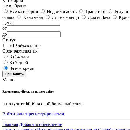
Категория
Не выбрано
Все категории
Недвижимость
Транспорт
Услуги
отдых
Хэндмейд
Личные вещи
Дом и Дача
Красо
Цена
от
до
Статус
VIP объявление
Срок размещения
За 24 часа
За 7 дней
За все время
Применить
Меню
Зарегистрируйтесь на нашем сайте
и получите
60 ₽
на свой бонусный счет!
Войти или зарегистрироваться
Главная
Добавить объявление
Правила сервиса
Пользовательское соглашение
Служба поддер