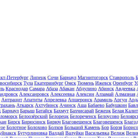
кт-Петербург
Липецк
Сочи
Барнаул
Магнитогорск
Ставрополь
Б
восибирск
Тула
Екатеринбург
Омск
Тюмень
Ижевск
Оренбург
У
ль
Краснодар
Самара
Абаза
Абакан
Абдулино
Абинск
Авдеевка
андровск
Алексанровск
Алексеевка
Алексин
Алзамай
Алмазная
Антрацит
Апатиты
Апрелевка
Апшеронск
Арамиль
Аргун
Ард
трахань
Аткарск
Ахтубинск
Ачинск
Аша
Бабаево
Бабушкин
Бав
к
Барнаул
Барыш
Батайск
Бахмут
Бахчисарай
Бежецк
Белая Калит
еломорск
Белоозёрский
Белорецк
Белореченск
Белоусово
Белоярс
жан
Бирск
Бирюсинск
Бирюч
Благовещенск
Благовещенск
Благо
гое
Болотное
Болохово
Болхов
Большой Камень
Бор
Борзя
Борисо
уйнакск
Бутурлиновка
Валдай
Валуйки
Васильевка
Велиж
Вели