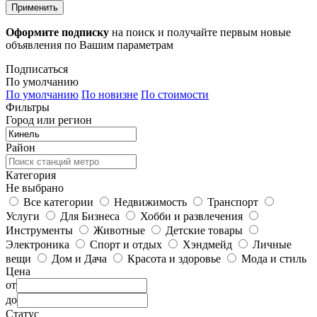
Применить
Оформите подписку
на поиск и получайте первым новые
объявления по Вашим параметрам
Подписаться
По умолчанию
По умолчанию
По новизне
По стоимости
Фильтры
Город или регион
Район
Категория
Не выбрано
Все категории
Недвижимость
Транспорт
Услуги
Для Бизнеса
Хобби и развлечения
Инструменты
Животные
Детские товары
Электроника
Спорт и отдых
Хэндмейд
Личные
вещи
Дом и Дача
Красота и здоровье
Мода и стиль
Цена
от
до
Статус