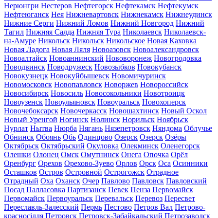
Нерюнгри
Нестеров
Нефтегорск
Нефтекамск
Нефтекумск
Нефтеюганск
Нея
Нижневартовск
Нижнекамск
Нижнеудинск
Нижние Серги
Нижний Ломов
Нижний Новгород
Нижний
Тагил
Нижняя Салда
Нижняя Тура
Николаевск
Николаевск-
на-Амуре
Никольск
Никольск
Никольское
Новая Каховка
Новая Ладога
Новая Ляля
Новоазовск
Новоалександровск
Новоалтайск
Новоаннинский
Нововоронеж
Новогродовка
Новодвинск
Новодружеск
Новозыбков
Новокубанск
Новокузнецк
Новокуйбышевск
Новомичуринск
Новомосковск
Новопавловск
Новоржев
Новороссийск
Новосибирск
Новосиль
Новосокольники
Новотроицк
Новоузенск
Новоульяновск
Новоуральск
Новохоперск
Новочебоксарск
Новочеркасск
Новошахтинск
Новый Оскол
Новый Уренгой
Ногинск
Нолинск
Норильск
Ноябрьск
Нурлат
Нытва
Нюрба
Нягань
Нязепетровск
Няндома
Облучье
Обнинск
Обоянь
Обь
Одинцово
Озерск
Озерск
Озёры
Октябрьск
Октябрьский
Окуловка
Олекминск
Оленегорск
Олешки
Олонец
Омск
Омутнинск
Онега
Опочка
Орёл
Оренбург
Орехов
Орехово-Зуево
Орлов
Орск
Оса
Осинники
Осташков
Остров
Островной
Острогожск
Отрадное
Отрадный
Оха
Оханск
Очер
Павлово
Павловск
Павловский
Посад
Палласовка
Партизанск
Певек
Пенза
Первомайск
Первомайск
Первоуральск
Перевальск
Перевоз
Пересвет
Переславль-Залесский
Пермь
Пестово
Петров Вал
Петрово-
красносілля
Петровск
Петровск-Забайкальский
Петрозаводск