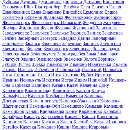
Дубовка
Дудинка
Духовщина
Дюртюли
Дятьково
Евпатория
Егорьевск
Ейск
Екатеринбург
Елабуга
Елец
Елизово
Ельня
Еманжелинск
Емва
Енакиево
Енисейск
Ермолино
Ершов
Ессентуки
Ефремов
Ждановка
Железноводск
Железногорск
Железногорск
Железногорск-Илимский
Жердевка
Жигулевск
Жиздра
Жирновск
Жуков
Жуковка
Жуковский
Завитинск
Заводоуковск
Заволжск
Заволжье
Задонск
Заинск
Закаменск
Залізне
Заозерный
Заозерск
Западная Двина
Заполярный
Запорожье
Зарайск
Заречный
Заречный
Заринск
Звенигово
Звенигород
Зверево
Зеленогорск
Зеленоград
Зеленоградск
Зеленодольск
Зеленокумск
Зерноград
Зея
Зима
Зимогорье
Златоуст
Злынка
Змеиногорск
Знаменск
Золоте
Зоринск
Зубцов
Зугрэс
Зуевка
Ивангород
Иваново
Ивантеевка
Ивдель
Игарка
Ижевск
Избербаш
Изобильный
Иланский
Иловайск
Инза
Иннополис
Инсар
Инта
Ипатово
Ирбит
Иркутск
Ирмино
Исилькуль
Искитим
Истра
Ишим
Ишимбай
Йошкар-
Ола
Кадиевка
Кадников
Казань
Калач
Калач-на-Дону
Калачинск
Калининград
Калининск
Калтан
Калуга
Кальміуське
Калязин
Камбарка
Каменка
Каменка-
Днепровская
Каменногорск
Каменск-Уральский
Каменск-
Шахтинский
Камень-на-Оби
Камешково
Камызяк
Камышин
Камышлов
Канаш
Кандалакша
Канск
Карабаново
Карабаш
Карабулак
Карасук
Карачаевск
Карачев
Каргат
Каргополь
Карпинск
Карталы
Касимов
Касли
Каспийск
Катав-Ивановск
Катайск
Каховка
Качканар
Кашин
Кашира
Кедровый