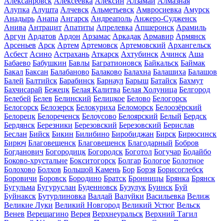
Алексанровск
Алексеевка
Алексин
Алзамай
Алмазная
Алупка
Алушта
Алчевск
Альметьевск
Амвросиевка
Амурск
Анадырь
Анапа
Ангарск
Андреаполь
Анжеро-Судженск
Анива
Антрацит
Апатиты
Апрелевка
Апшеронск
Арамиль
Аргун
Ардатов
Ардон
Арзамас
Аркадак
Армавир
Армянск
Арсеньев
Арск
Артем
Артемовск
Артемовский
Архангельск
Асбест
Асино
Астрахань
Аткарск
Ахтубинск
Ачинск
Аша
Бабаево
Бабушкин
Бавлы
Багратионовск
Байкальск
Баймак
Бакал
Баксан
Балабаново
Балаково
Балахна
Балашиха
Балашов
Балей
Балтийск
Барабинск
Барнаул
Барыш
Батайск
Бахмут
Бахчисарай
Бежецк
Белая Калитва
Белая Холуница
Белгород
Белебей
Белев
Белинский
Белицкое
Белово
Белогорск
Белогорск
Белозерск
Белокуриха
Беломорск
Белоозёрский
Белорецк
Белореченск
Белоусово
Белоярский
Белый
Бердск
Бердянск
Березники
Березовский
Березовский
Берислав
Беслан
Бийск
Бикин
Билибино
Биробиджан
Бирск
Бирюсинск
Бирюч
Благовещенск
Благовещенск
Благодарный
Бобров
Богданович
Богородицк
Богородск
Боготол
Богучар
Бодайбо
Боково-хрустальне
Бокситогорск
Болгар
Бологое
Болотное
Болохово
Болхов
Большой Камень
Бор
Борзя
Борисоглебск
Боровичи
Боровск
Бородино
Братск
Бронницы
Брянка
Брянск
Бугульма
Бугуруслан
Буденновск
Бузулук
Буинск
Буй
Буйнакск
Бутурлиновка
Валдай
Валуйки
Васильевка
Велиж
Великие Луки
Великий Новгород
Великий Устюг
Вельск
Венев
Верещагино
Верея
Верхнеуральск
Верхний Тагил