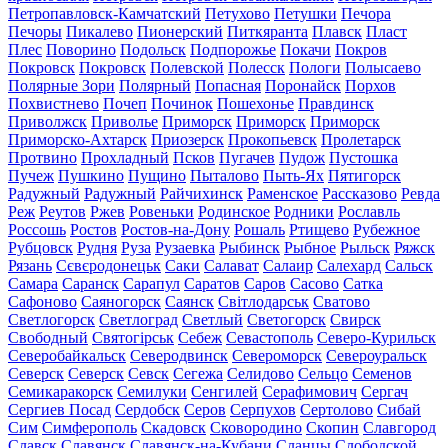
Петропавловск-Камчатский
Петухово
Петушки
Печора
Печоры
Пикалево
Пионерский
Питкяранта
Плавск
Пласт
Плес
Поворино
Подольск
Подпорожье
Покачи
Покров
Покровск
Покровск
Полевской
Полесск
Пологи
Полысаево
Полярные Зори
Полярный
Попасная
Поронайск
Порхов
Похвистнево
Почеп
Починок
Пошехонье
Правдинск
Приволжск
Приволье
Приморск
Приморск
Приморск
Приморско-Ахтарск
Приозерск
Прокопьевск
Пролетарск
Протвино
Прохладный
Псков
Пугачев
Пудож
Пустошка
Пучеж
Пушкино
Пущино
Пыталово
Пыть-Ях
Пятигорск
Радужный
Радужный
Райчихинск
Раменское
Рассказово
Ревда
Реж
Реутов
Ржев
Ровеньки
Родинское
Родники
Рославль
Россошь
Ростов
Ростов-на-Дону
Рошаль
Ртищево
Рубежное
Рубцовск
Рудня
Руза
Рузаевка
Рыбинск
Рыбное
Рыльск
Ряжск
Рязань
Сєвєродонецьк
Саки
Салават
Салаир
Салехард
Сальск
Самара
Саранск
Сарапул
Саратов
Саров
Сасово
Сатка
Сафоново
Саяногорск
Саянск
Світлодарськ
Сватово
Светлогорск
Светлоград
Светлый
Светогорск
Свирск
Свободный
Святогірськ
Себеж
Севастополь
Северо-Курильск
Северобайкальск
Северодвинск
Североморск
Североуральск
Северск
Северск
Севск
Сегежа
Селидово
Сельцо
Семенов
Семикаракорск
Семилуки
Сенгилей
Серафимович
Сергач
Сергиев Посад
Сердобск
Серов
Серпухов
Сертолово
Сибай
Сим
Симферополь
Скадовск
Сковородино
Скопин
Славгород
Славск
Славянск
Славянск-на-Кубани
Сланцы
Слободской