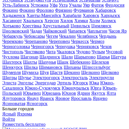
Усть-Лабинск
Устюжна
Уфа
Ухта
Учалы
Уяр
Фатеж
Феодосия
Фокино
Фокино
Фролово
Фрязино
Фурманов
Хабаровск
Хадыженск
Ханты-Мансийск
Харабали
Харовск
Харцызск
Хасавюрт
Хвалынск
Херсон
Хилок
Химки
Холм
Холмск
Хотьково
Хрестівка
Хрустальный
Цивильск
Цимлянск
Циолковский
Чадан
Чайковский
Чапаевск
Чаплыгин
Часов Яр
Чебаркуль
Чебоксары
Чегем
Чекалин
Челябинск
Чердынь
Черемхово
Черепаново
Череповец
Черкесск
Чермоз
Черноголовка
Черногорск
Чернушка
Черняховск
Чехов
Чистополь
Чистяково
Чита
Чкаловск
Чудово
Чулым
Чусовой
Чухлома
Шагонар
Шадринск
Шали
Шарыпово
Шарья
Шатура
Шахтерск
Шахты
Шахунья
Шацк
Шебекино
Шелехов
Шенкурск
Шилка
Шимановск
Шиханы
Шлиссельбург
Шумерля
Шумиха
Шуя
Щастя
Щекино
Щелкино
Щелково
Щигры
Щучье
Электрогорск
Электросталь
Электроугли
Элиста
Энгельс
Энергодар
Эртиль
Югорск
Южа
Южно-
Сахалинск
Южно-Сухокумск
Южноуральск
Юрга
Юрьев-
Польский
Юрьевец
Юрюзань
Юхнов
Ядрин
Якутск
Ялта
Ялуторовск
Янаул
Яранск
Яровое
Ярославль
Ярцево
Ясиноватая
Ясногорск
Больше городов
Ясный
Яхрома
Войти
Разместить бесплатно