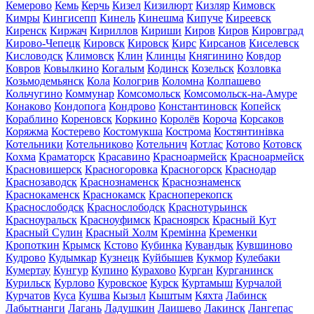
Кемерово
Кемь
Керчь
Кизел
Кизилюрт
Кизляр
Кимовск
Кимры
Кингисепп
Кинель
Кинешма
Кипуче
Киреевск
Киренск
Киржач
Кириллов
Кириши
Киров
Киров
Кировград
Кирово-Чепецк
Кировск
Кировск
Кирс
Кирсанов
Киселевск
Кисловодск
Климовск
Клин
Клинцы
Княгинино
Ковдор
Ковров
Ковылкино
Когалым
Кодинск
Козельск
Козловка
Козьмодемьянск
Кола
Кологрив
Коломна
Колпашево
Кольчугино
Коммунар
Комсомольск
Комсомольск-на-Амуре
Конаково
Кондопога
Кондрово
Константиновск
Копейск
Кораблино
Кореновск
Коркино
Королёв
Короча
Корсаков
Коряжма
Костерево
Костомукша
Кострома
Костянтинівка
Котельники
Котельниково
Котельнич
Котлас
Котово
Котовск
Кохма
Краматорск
Красавино
Красноармейск
Красноармейск
Красновишерск
Красногоровка
Красногорск
Краснодар
Краснозаводск
Краснознаменск
Краснознаменск
Краснокаменск
Краснокамск
Красноперекопск
Краснослободск
Краснослободск
Краснотурьинск
Красноуральск
Красноуфимск
Красноярск
Красный Кут
Красный Сулин
Красный Холм
Кремінна
Кременки
Кропоткин
Крымск
Кстово
Кубинка
Кувандык
Кувшиново
Кудрово
Кудымкар
Кузнецк
Куйбышев
Кукмор
Кулебаки
Кумертау
Кунгур
Купино
Курахово
Курган
Курганинск
Курильск
Курлово
Куровское
Курск
Куртамыш
Курчалой
Курчатов
Куса
Кушва
Кызыл
Кыштым
Кяхта
Лабинск
Лабытнанги
Лагань
Ладушкин
Лаишево
Лакинск
Лангепас