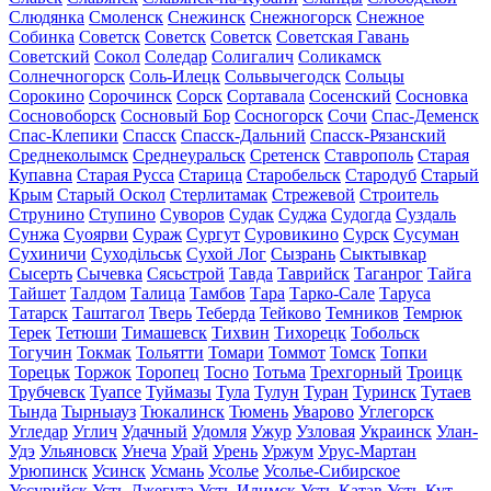
Слюдянка
Смоленск
Снежинск
Снежногорск
Снежное
Собинка
Советск
Советск
Советск
Советская Гавань
Советский
Сокол
Соледар
Солигалич
Соликамск
Солнечногорск
Соль-Илецк
Сольвычегодск
Сольцы
Сорокино
Сорочинск
Сорск
Сортавала
Сосенский
Сосновка
Сосновоборск
Сосновый Бор
Сосногорск
Сочи
Спас-Деменск
Спас-Клепики
Спасск
Спасск-Дальний
Спасск-Рязанский
Среднеколымск
Среднеуральск
Сретенск
Ставрополь
Старая
Купавна
Старая Русса
Старица
Старобельск
Стародуб
Старый
Крым
Старый Оскол
Стерлитамак
Стрежевой
Строитель
Струнино
Ступино
Суворов
Судак
Суджа
Судогда
Суздаль
Сунжа
Суоярви
Сураж
Сургут
Суровикино
Сурск
Сусуман
Сухиничи
Суходільськ
Сухой Лог
Сызрань
Сыктывкар
Сысерть
Сычевка
Сясьстрой
Тавда
Таврийск
Таганрог
Тайга
Тайшет
Талдом
Талица
Тамбов
Тара
Тарко-Сале
Таруса
Татарск
Таштагол
Тверь
Теберда
Тейково
Темников
Темрюк
Терек
Тетюши
Тимашевск
Тихвин
Тихорецк
Тобольск
Тогучин
Токмак
Тольятти
Томари
Томмот
Томск
Топки
Торецьк
Торжок
Торопец
Тосно
Тотьма
Трехгорный
Троицк
Трубчевск
Туапсе
Туймазы
Тула
Тулун
Туран
Туринск
Тутаев
Тында
Тырныауз
Тюкалинск
Тюмень
Уварово
Углегорск
Угледар
Углич
Удачный
Удомля
Ужур
Узловая
Украинск
Улан-
Удэ
Ульяновск
Унеча
Урай
Урень
Уржум
Урус-Мартан
Урюпинск
Усинск
Усмань
Усолье
Усолье-Сибирское
Уссурийск
Усть-Джегута
Усть-Илимск
Усть-Катав
Усть-Кут