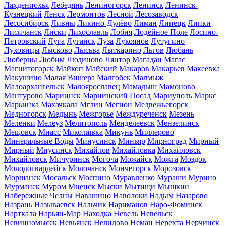
Лахденпохья
Лебедянь
Лениногорск
Ленинск
Ленинск-
Кузнецкий
Ленск
Лермонтов
Лесной
Лесозаводск
Лесосибирск
Ливны
Ликино-Дулёво
Лиман
Липецк
Липки
Лисичанск
Лиски
Лихославль
Лобня
Лодейное Поле
Лосино-
Петровский
Луга
Луганск
Луза
Лукоянов
Лутугино
Луховицы
Лысково
Лысьва
Лыткарино
Льгов
Любань
Люберцы
Любим
Людиново
Лянтор
Магадан
Магас
Магнитогорск
Майкоп
Майский
Макаров
Макарьев
Макеевка
Макушино
Малая Вишера
Малгобек
Малмыж
Малоархангельск
Малоярославец
Мамадыш
Мамоново
Мантурово
Мариинск
Мариинский Посад
Мариуполь
Маркс
Марьинка
Махачкала
Мглин
Мегион
Медвежьегорск
Медногорск
Медынь
Межгорье
Междуреченск
Мезень
Меленки
Мелеуз
Мелитополь
Менделеевск
Мензелинск
Мещовск
Миасс
Миколаївка
Микунь
Миллерово
Минеральные Воды
Минусинск
Миньяр
Мирноград
Мирный
Мирный
Миусинск
Михайлов
Михайловка
Михайловск
Михайловск
Мичуринск
Могоча
Можайск
Можга
Моздок
Молодогвардейск
Молочанск
Мончегорск
Морозовск
Моршанск
Мосальск
Моспино
Муравленко
Мураши
Мурино
Мурманск
Муром
Мценск
Мыски
Мытищи
Мышкин
Набережные Челны
Навашино
Наволоки
Надым
Назарово
Назрань
Называевск
Нальчик
Нариманов
Наро-Фоминск
Нарткала
Нарьян-Мар
Находка
Невель
Невельск
Невинномысск
Невьянск
Нелидово
Неман
Нерехта
Нерчинск