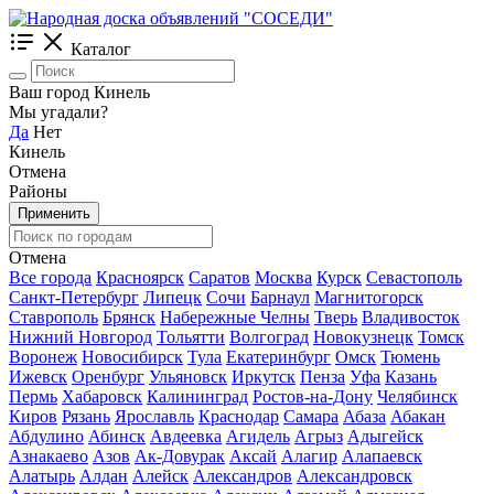
Каталог
Ваш город Кинель
Мы угадали?
Да
Нет
Кинель
Отмена
Районы
Применить
Отмена
Все города
Красноярск
Саратов
Москва
Курск
Севастополь
Санкт-Петербург
Липецк
Сочи
Барнаул
Магнитогорск
Ставрополь
Брянск
Набережные Челны
Тверь
Владивосток
Нижний Новгород
Тольятти
Волгоград
Новокузнецк
Томск
Воронеж
Новосибирск
Тула
Екатеринбург
Омск
Тюмень
Ижевск
Оренбург
Ульяновск
Иркутск
Пенза
Уфа
Казань
Пермь
Хабаровск
Калининград
Ростов-на-Дону
Челябинск
Киров
Рязань
Ярославль
Краснодар
Самара
Абаза
Абакан
Абдулино
Абинск
Авдеевка
Агидель
Агрыз
Адыгейск
Азнакаево
Азов
Ак-Довурак
Аксай
Алагир
Алапаевск
Алатырь
Алдан
Алейск
Александров
Александровск