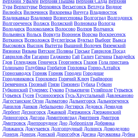
Верхний Уфалей
Верхняя Пышма
Верхняя Салда
Верхняя
Тура
Верхотурье
Верхоянск
Весьегонск
Ветлуга
Видное
Вилюйск
Вилючинск
Вихоревка
Вичуга
Владивосток
Владикавказ
Владимир
Вознесеновка
Волгоград
Волгодонск
Волгореченск
Волжск
Волжский
Волноваха
Вологда
Володарск
Волоколамск
Волосово
Волхов
Волчанск
Вольнянск
Вольск
Воркута
Воронеж
Ворсма
Воскресенск
Воткинск
Всеволожск
Вуглегірськ
Вуктыл
Выборг
Выкса
Высоковск
Высоцк
Вытегра
Вышний Волочек
Вяземский
Вязники
Вязьма
Вятские Поляны
Гірське
Гаврилов Посад
Гаврилов-Ям
Гагарин
Гаджиево
Гай
Галич
Гатчина
Гвардейск
Гдов
Геленджик
Геническ
Георгиевск
Глазов
Гола пристань
Голицыно
Голубівка
Горбатов
Горловка
Горно-Алтайск
Горнозаводск
Горняк
Горняк
Городец
Городище
Городовиковск
Гороховец
Горячий Ключ
Грайворон
Гремячинск
Грозный
Грязи
Грязовец
Губаха
Губкин
Губкинский
Гудермес
Гуково
Гулькевичи
Гуляйполе
Гурьевск
Гурьевск
Гусев
Гусиноозерск
Гусь-Хрустальный
Давлеканово
Дагестанские Огни
Далматово
Дальнегорск
Дальнереченск
Данилов
Данков
Дебальцево
Дегтярск
Дедовск
Демидов
Дербент
Десногорск
Джанкой
Дзержинск
Дзержинский
Дивногорск
Дигора
Димитровград
Дмитриев
Дмитров
Дмитровск
Днепрорудное
Дно
Добропілля
Добрянка
Довжанск
Докучаевск
Долгопрудный
Долинск
Домодедово
Донецк
Донецк
Донской
Дорогобуж
Дрезна
Дружковка
Дубна