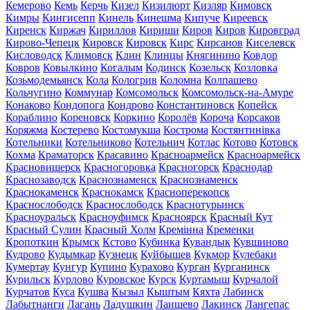
Кемерово
Кемь
Керчь
Кизел
Кизилюрт
Кизляр
Кимовск
Кимры
Кингисепп
Кинель
Кинешма
Кипуче
Киреевск
Киренск
Киржач
Кириллов
Кириши
Киров
Киров
Кировград
Кирово-Чепецк
Кировск
Кировск
Кирс
Кирсанов
Киселевск
Кисловодск
Климовск
Клин
Клинцы
Княгинино
Ковдор
Ковров
Ковылкино
Когалым
Кодинск
Козельск
Козловка
Козьмодемьянск
Кола
Кологрив
Коломна
Колпашево
Кольчугино
Коммунар
Комсомольск
Комсомольск-на-Амуре
Конаково
Кондопога
Кондрово
Константиновск
Копейск
Кораблино
Кореновск
Коркино
Королёв
Короча
Корсаков
Коряжма
Костерево
Костомукша
Кострома
Костянтинівка
Котельники
Котельниково
Котельнич
Котлас
Котово
Котовск
Кохма
Краматорск
Красавино
Красноармейск
Красноармейск
Красновишерск
Красногоровка
Красногорск
Краснодар
Краснозаводск
Краснознаменск
Краснознаменск
Краснокаменск
Краснокамск
Красноперекопск
Краснослободск
Краснослободск
Краснотурьинск
Красноуральск
Красноуфимск
Красноярск
Красный Кут
Красный Сулин
Красный Холм
Кремінна
Кременки
Кропоткин
Крымск
Кстово
Кубинка
Кувандык
Кувшиново
Кудрово
Кудымкар
Кузнецк
Куйбышев
Кукмор
Кулебаки
Кумертау
Кунгур
Купино
Курахово
Курган
Курганинск
Курильск
Курлово
Куровское
Курск
Куртамыш
Курчалой
Курчатов
Куса
Кушва
Кызыл
Кыштым
Кяхта
Лабинск
Лабытнанги
Лагань
Ладушкин
Лаишево
Лакинск
Лангепас