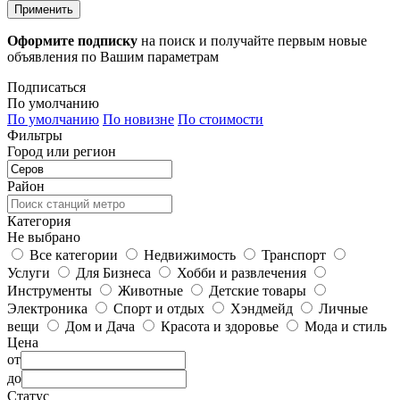
Применить
Оформите подписку
на поиск и получайте первым новые
объявления по Вашим параметрам
Подписаться
По умолчанию
По умолчанию
По новизне
По стоимости
Фильтры
Город или регион
Район
Категория
Не выбрано
Все категории
Недвижимость
Транспорт
Услуги
Для Бизнеса
Хобби и развлечения
Инструменты
Животные
Детские товары
Электроника
Спорт и отдых
Хэндмейд
Личные
вещи
Дом и Дача
Красота и здоровье
Мода и стиль
Цена
от
до
Статус