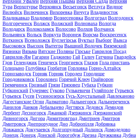
Верхний Уфалей
Верхняя Пышма
Верхняя Салда
Верхняя
Тура
Верхотурье
Верхоянск
Весьегонск
Ветлуга
Видное
Вилюйск
Вилючинск
Вихоревка
Вичуга
Владивосток
Владикавказ
Владимир
Вознесеновка
Волгоград
Волгодонск
Волгореченск
Волжск
Волжский
Волноваха
Вологда
Володарск
Волоколамск
Волосово
Волхов
Волчанск
Вольнянск
Вольск
Воркута
Воронеж
Ворсма
Воскресенск
Воткинск
Всеволожск
Вуглегірськ
Вуктыл
Выборг
Выкса
Высоковск
Высоцк
Вытегра
Вышний Волочек
Вяземский
Вязники
Вязьма
Вятские Поляны
Гірське
Гаврилов Посад
Гаврилов-Ям
Гагарин
Гаджиево
Гай
Галич
Гатчина
Гвардейск
Гдов
Геленджик
Геническ
Георгиевск
Глазов
Гола пристань
Голицыно
Голубівка
Горбатов
Горловка
Горно-Алтайск
Горнозаводск
Горняк
Горняк
Городец
Городище
Городовиковск
Гороховец
Горячий Ключ
Грайворон
Гремячинск
Грозный
Грязи
Грязовец
Губаха
Губкин
Губкинский
Гудермес
Гуково
Гулькевичи
Гуляйполе
Гурьевск
Гурьевск
Гусев
Гусиноозерск
Гусь-Хрустальный
Давлеканово
Дагестанские Огни
Далматово
Дальнегорск
Дальнереченск
Данилов
Данков
Дебальцево
Дегтярск
Дедовск
Демидов
Дербент
Десногорск
Джанкой
Дзержинск
Дзержинский
Дивногорск
Дигора
Димитровград
Дмитриев
Дмитров
Дмитровск
Днепрорудное
Дно
Добропілля
Добрянка
Довжанск
Докучаевск
Долгопрудный
Долинск
Домодедово
Донецк
Донецк
Донской
Дорогобуж
Дрезна
Дружковка
Дубна