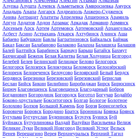
Алексанровск
Алексеевка
Алексин
Алзамай
Алмазная
Алупка
Алушта
Алчевск
Альметьевск
Амвросиевка
Амурск
Анадырь
Анапа
Ангарск
Андреаполь
Анжеро-Судженск
Анива
Антрацит
Апатиты
Апрелевка
Апшеронск
Арамиль
Аргун
Ардатов
Ардон
Арзамас
Аркадак
Армавир
Армянск
Арсеньев
Арск
Артем
Артемовск
Артемовский
Архангельск
Асбест
Асино
Астрахань
Аткарск
Ахтубинск
Ачинск
Аша
Бабаево
Бабушкин
Бавлы
Багратионовск
Байкальск
Баймак
Бакал
Баксан
Балабаново
Балаково
Балахна
Балашиха
Балашов
Балей
Балтийск
Барабинск
Барнаул
Барыш
Батайск
Бахмут
Бахчисарай
Бежецк
Белая Калитва
Белая Холуница
Белгород
Белебей
Белев
Белинский
Белицкое
Белово
Белогорск
Белогорск
Белозерск
Белокуриха
Беломорск
Белоозёрский
Белорецк
Белореченск
Белоусово
Белоярский
Белый
Бердск
Бердянск
Березники
Березовский
Березовский
Берислав
Беслан
Бийск
Бикин
Билибино
Биробиджан
Бирск
Бирюсинск
Бирюч
Благовещенск
Благовещенск
Благодарный
Бобров
Богданович
Богородицк
Богородск
Боготол
Богучар
Бодайбо
Боково-хрустальне
Бокситогорск
Болгар
Бологое
Болотное
Болохово
Болхов
Большой Камень
Бор
Борзя
Борисоглебск
Боровичи
Боровск
Бородино
Братск
Бронницы
Брянка
Брянск
Бугульма
Бугуруслан
Буденновск
Бузулук
Буинск
Буй
Буйнакск
Бутурлиновка
Валдай
Валуйки
Васильевка
Велиж
Великие Луки
Великий Новгород
Великий Устюг
Вельск
Венев
Верещагино
Верея
Верхнеуральск
Верхний Тагил