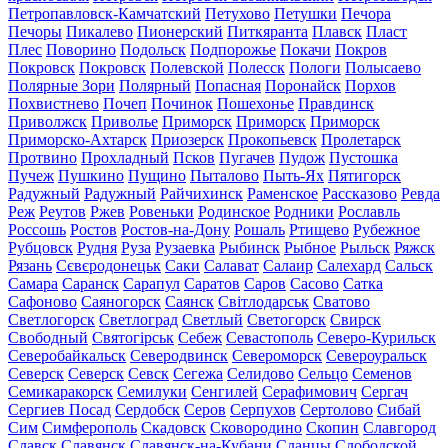
Петропавловск-Камчатский
Петухово
Петушки
Печора
Печоры
Пикалево
Пионерский
Питкяранта
Плавск
Пласт
Плес
Поворино
Подольск
Подпорожье
Покачи
Покров
Покровск
Покровск
Полевской
Полесск
Пологи
Полысаево
Полярные Зори
Полярный
Попасная
Поронайск
Порхов
Похвистнево
Почеп
Починок
Пошехонье
Правдинск
Приволжск
Приволье
Приморск
Приморск
Приморск
Приморско-Ахтарск
Приозерск
Прокопьевск
Пролетарск
Протвино
Прохладный
Псков
Пугачев
Пудож
Пустошка
Пучеж
Пушкино
Пущино
Пыталово
Пыть-Ях
Пятигорск
Радужный
Радужный
Райчихинск
Раменское
Рассказово
Ревда
Реж
Реутов
Ржев
Ровеньки
Родинское
Родники
Рославль
Россошь
Ростов
Ростов-на-Дону
Рошаль
Ртищево
Рубежное
Рубцовск
Рудня
Руза
Рузаевка
Рыбинск
Рыбное
Рыльск
Ряжск
Рязань
Сєвєродонецьк
Саки
Салават
Салаир
Салехард
Сальск
Самара
Саранск
Сарапул
Саратов
Саров
Сасово
Сатка
Сафоново
Саяногорск
Саянск
Світлодарськ
Сватово
Светлогорск
Светлоград
Светлый
Светогорск
Свирск
Свободный
Святогірськ
Себеж
Севастополь
Северо-Курильск
Северобайкальск
Северодвинск
Североморск
Североуральск
Северск
Северск
Севск
Сегежа
Селидово
Сельцо
Семенов
Семикаракорск
Семилуки
Сенгилей
Серафимович
Сергач
Сергиев Посад
Сердобск
Серов
Серпухов
Сертолово
Сибай
Сим
Симферополь
Скадовск
Сковородино
Скопин
Славгород
Славск
Славянск
Славянск-на-Кубани
Сланцы
Слободской