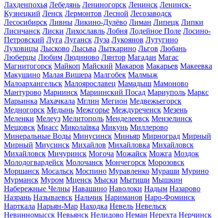
Лахденпохья
Лебедянь
Лениногорск
Ленинск
Ленинск-
Кузнецкий
Ленск
Лермонтов
Лесной
Лесозаводск
Лесосибирск
Ливны
Ликино-Дулёво
Лиман
Липецк
Липки
Лисичанск
Лиски
Лихославль
Лобня
Лодейное Поле
Лосино-
Петровский
Луга
Луганск
Луза
Лукоянов
Лутугино
Луховицы
Лысково
Лысьва
Лыткарино
Льгов
Любань
Люберцы
Любим
Людиново
Лянтор
Магадан
Магас
Магнитогорск
Майкоп
Майский
Макаров
Макарьев
Макеевка
Макушино
Малая Вишера
Малгобек
Малмыж
Малоархангельск
Малоярославец
Мамадыш
Мамоново
Мантурово
Мариинск
Мариинский Посад
Мариуполь
Маркс
Марьинка
Махачкала
Мглин
Мегион
Медвежьегорск
Медногорск
Медынь
Межгорье
Междуреченск
Мезень
Меленки
Мелеуз
Мелитополь
Менделеевск
Мензелинск
Мещовск
Миасс
Миколаївка
Микунь
Миллерово
Минеральные Воды
Минусинск
Миньяр
Мирноград
Мирный
Мирный
Миусинск
Михайлов
Михайловка
Михайловск
Михайловск
Мичуринск
Могоча
Можайск
Можга
Моздок
Молодогвардейск
Молочанск
Мончегорск
Морозовск
Моршанск
Мосальск
Моспино
Муравленко
Мураши
Мурино
Мурманск
Муром
Мценск
Мыски
Мытищи
Мышкин
Набережные Челны
Навашино
Наволоки
Надым
Назарово
Назрань
Называевск
Нальчик
Нариманов
Наро-Фоминск
Нарткала
Нарьян-Мар
Находка
Невель
Невельск
Невинномысск
Невьянск
Нелидово
Неман
Нерехта
Нерчинск