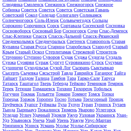
Слюдянка
Смоленск
Снежинск
Снежногорск
Снежное
Собинка
Советск
Советск
Советск
Советская Гавань
Советский
Сокол
Соледар
Солигалич
Соликамск
Солнечногорск
Соль-Илецк
Сольвычегодск
Сольцы
Сорокино
Сорочинск
Сорск
Сортавала
Сосенский
Сосновка
Сосновоборск
Сосновый Бор
Сосногорск
Сочи
Спас-Деменск
Спас-Клепики
Спасск
Спасск-Дальний
Спасск-Рязанский
Среднеколымск
Среднеуральск
Сретенск
Ставрополь
Старая
Купавна
Старая Русса
Старица
Старобельск
Стародуб
Старый
Крым
Старый Оскол
Стерлитамак
Стрежевой
Строитель
Струнино
Ступино
Суворов
Судак
Суджа
Судогда
Суздаль
Сунжа
Суоярви
Сураж
Сургут
Суровикино
Сурск
Сусуман
Сухиничи
Суходільськ
Сухой Лог
Сызрань
Сыктывкар
Сысерть
Сычевка
Сясьстрой
Тавда
Таврийск
Таганрог
Тайга
Тайшет
Талдом
Талица
Тамбов
Тара
Тарко-Сале
Таруса
Татарск
Таштагол
Тверь
Теберда
Тейково
Темников
Темрюк
Терек
Тетюши
Тимашевск
Тихвин
Тихорецк
Тобольск
Тогучин
Токмак
Тольятти
Томари
Томмот
Томск
Топки
Торецьк
Торжок
Торопец
Тосно
Тотьма
Трехгорный
Троицк
Трубчевск
Туапсе
Туймазы
Тула
Тулун
Туран
Туринск
Тутаев
Тында
Тырныауз
Тюкалинск
Тюмень
Уварово
Углегорск
Угледар
Углич
Удачный
Удомля
Ужур
Узловая
Украинск
Улан-
Удэ
Ульяновск
Унеча
Урай
Урень
Уржум
Урус-Мартан
Урюпинск
Усинск
Усмань
Усолье
Усолье-Сибирское
Уссурийск
Усть-Джегута
Усть-Илимск
Усть-Катав
Усть-Кут