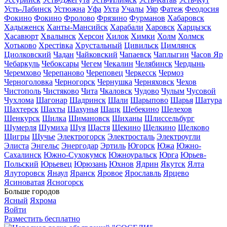
Усть-Лабинск
Устюжна
Уфа
Ухта
Учалы
Уяр
Фатеж
Феодосия
Фокино
Фокино
Фролово
Фрязино
Фурманов
Хабаровск
Хадыженск
Ханты-Мансийск
Харабали
Харовск
Харцызск
Хасавюрт
Хвалынск
Херсон
Хилок
Химки
Холм
Холмск
Хотьково
Хрестівка
Хрустальный
Цивильск
Цимлянск
Циолковский
Чадан
Чайковский
Чапаевск
Чаплыгин
Часов Яр
Чебаркуль
Чебоксары
Чегем
Чекалин
Челябинск
Чердынь
Черемхово
Черепаново
Череповец
Черкесск
Чермоз
Черноголовка
Черногорск
Чернушка
Черняховск
Чехов
Чистополь
Чистяково
Чита
Чкаловск
Чудово
Чулым
Чусовой
Чухлома
Шагонар
Шадринск
Шали
Шарыпово
Шарья
Шатура
Шахтерск
Шахты
Шахунья
Шацк
Шебекино
Шелехов
Шенкурск
Шилка
Шимановск
Шиханы
Шлиссельбург
Шумерля
Шумиха
Шуя
Щастя
Щекино
Щелкино
Щелково
Щигры
Щучье
Электрогорск
Электросталь
Электроугли
Элиста
Энгельс
Энергодар
Эртиль
Югорск
Южа
Южно-
Сахалинск
Южно-Сухокумск
Южноуральск
Юрга
Юрьев-
Польский
Юрьевец
Юрюзань
Юхнов
Ядрин
Якутск
Ялта
Ялуторовск
Янаул
Яранск
Яровое
Ярославль
Ярцево
Ясиноватая
Ясногорск
Больше городов
Ясный
Яхрома
Войти
Разместить бесплатно