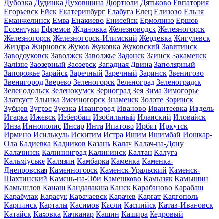
Дубовка
Дудинка
Духовщина
Дюртюли
Дятьково
Евпатория
Егорьевск
Ейск
Екатеринбург
Елабуга
Елец
Елизово
Ельня
Еманжелинск
Емва
Енакиево
Енисейск
Ермолино
Ершов
Ессентуки
Ефремов
Ждановка
Железноводск
Железногорск
Железногорск
Железногорск-Илимский
Жердевка
Жигулевск
Жиздра
Жирновск
Жуков
Жуковка
Жуковский
Завитинск
Заводоуковск
Заволжск
Заволжье
Задонск
Заинск
Закаменск
Залізне
Заозерный
Заозерск
Западная Двина
Заполярный
Запорожье
Зарайск
Заречный
Заречный
Заринск
Звенигово
Звенигород
Зверево
Зеленогорск
Зеленоград
Зеленоградск
Зеленодольск
Зеленокумск
Зерноград
Зея
Зима
Зимогорье
Златоуст
Злынка
Змеиногорск
Знаменск
Золоте
Зоринск
Зубцов
Зугрэс
Зуевка
Ивангород
Иваново
Ивантеевка
Ивдель
Игарка
Ижевск
Избербаш
Изобильный
Иланский
Иловайск
Инза
Иннополис
Инсар
Инта
Ипатово
Ирбит
Иркутск
Ирмино
Исилькуль
Искитим
Истра
Ишим
Ишимбай
Йошкар-
Ола
Кадиевка
Кадников
Казань
Калач
Калач-на-Дону
Калачинск
Калининград
Калининск
Калтан
Калуга
Кальміуське
Калязин
Камбарка
Каменка
Каменка-
Днепровская
Каменногорск
Каменск-Уральский
Каменск-
Шахтинский
Камень-на-Оби
Камешково
Камызяк
Камышин
Камышлов
Канаш
Кандалакша
Канск
Карабаново
Карабаш
Карабулак
Карасук
Карачаевск
Карачев
Каргат
Каргополь
Карпинск
Карталы
Касимов
Касли
Каспийск
Катав-Ивановск
Катайск
Каховка
Качканар
Кашин
Кашира
Кедровый