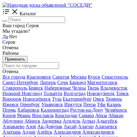
Каталог
Ваш город Серов
Мы угадали?
Да
Нет
Серов
Отмена
Районы
Применить
Отмена
Все города
Красноярск
Саратов
Москва
Курск
Севастополь
Санкт-Петербург
Липецк
Сочи
Барнаул
Магнитогорск
Ставрополь
Брянск
Набережные Челны
Тверь
Владивосток
Нижний Новгород
Тольятти
Волгоград
Новокузнецк
Томск
Воронеж
Новосибирск
Тула
Екатеринбург
Омск
Тюмень
Ижевск
Оренбург
Ульяновск
Иркутск
Пенза
Уфа
Казань
Пермь
Хабаровск
Калининград
Ростов-на-Дону
Челябинск
Киров
Рязань
Ярославль
Краснодар
Самара
Абаза
Абакан
Абдулино
Абинск
Авдеевка
Агидель
Агрыз
Адыгейск
Азнакаево
Азов
Ак-Довурак
Аксай
Алагир
Алапаевск
Алатырь
Алдан
Алейск
Александров
Александровск