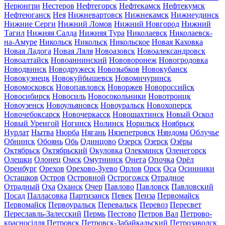
Нерюнгри
Нестеров
Нефтегорск
Нефтекамск
Нефтекумск
Нефтеюганск
Нея
Нижневартовск
Нижнекамск
Нижнеудинск
Нижние Серги
Нижний Ломов
Нижний Новгород
Нижний
Тагил
Нижняя Салда
Нижняя Тура
Николаевск
Николаевск-
на-Амуре
Никольск
Никольск
Никольское
Новая Каховка
Новая Ладога
Новая Ляля
Новоазовск
Новоалександровск
Новоалтайск
Новоаннинский
Нововоронеж
Новогродовка
Новодвинск
Новодружеск
Новозыбков
Новокубанск
Новокузнецк
Новокуйбышевск
Новомичуринск
Новомосковск
Новопавловск
Новоржев
Новороссийск
Новосибирск
Новосиль
Новосокольники
Новотроицк
Новоузенск
Новоульяновск
Новоуральск
Новохоперск
Новочебоксарск
Новочеркасск
Новошахтинск
Новый Оскол
Новый Уренгой
Ногинск
Нолинск
Норильск
Ноябрьск
Нурлат
Нытва
Нюрба
Нягань
Нязепетровск
Няндома
Облучье
Обнинск
Обоянь
Обь
Одинцово
Озерск
Озерск
Озёры
Октябрьск
Октябрьский
Окуловка
Олекминск
Оленегорск
Олешки
Олонец
Омск
Омутнинск
Онега
Опочка
Орёл
Оренбург
Орехов
Орехово-Зуево
Орлов
Орск
Оса
Осинники
Осташков
Остров
Островной
Острогожск
Отрадное
Отрадный
Оха
Оханск
Очер
Павлово
Павловск
Павловский
Посад
Палласовка
Партизанск
Певек
Пенза
Первомайск
Первомайск
Первоуральск
Перевальск
Перевоз
Пересвет
Переславль-Залесский
Пермь
Пестово
Петров Вал
Петрово-
красносілля
Петровск
Петровск-Забайкальский
Петрозаводск