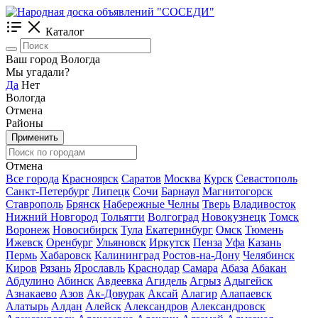
Каталог
Ваш город Вологда
Мы угадали?
Да
Нет
Вологда
Отмена
Районы
Применить
Отмена
Все города
Красноярск
Саратов
Москва
Курск
Севастополь
Санкт-Петербург
Липецк
Сочи
Барнаул
Магнитогорск
Ставрополь
Брянск
Набережные Челны
Тверь
Владивосток
Нижний Новгород
Тольятти
Волгоград
Новокузнецк
Томск
Воронеж
Новосибирск
Тула
Екатеринбург
Омск
Тюмень
Ижевск
Оренбург
Ульяновск
Иркутск
Пенза
Уфа
Казань
Пермь
Хабаровск
Калининград
Ростов-на-Дону
Челябинск
Киров
Рязань
Ярославль
Краснодар
Самара
Абаза
Абакан
Абдулино
Абинск
Авдеевка
Агидель
Агрыз
Адыгейск
Азнакаево
Азов
Ак-Довурак
Аксай
Алагир
Алапаевск
Алатырь
Алдан
Алейск
Александров
Александровск