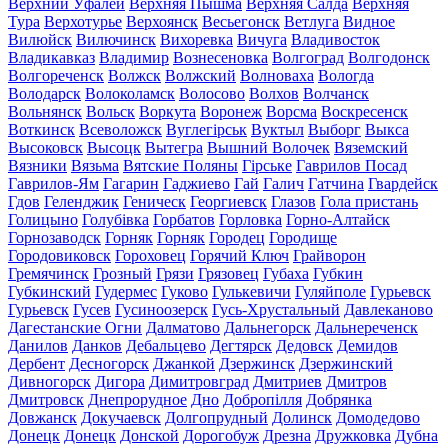
Верхний Уфалей
Верхняя Пышма
Верхняя Салда
Верхняя
Тура
Верхотурье
Верхоянск
Весьегонск
Ветлуга
Видное
Вилюйск
Вилючинск
Вихоревка
Вичуга
Владивосток
Владикавказ
Владимир
Вознесеновка
Волгоград
Волгодонск
Волгореченск
Волжск
Волжский
Волноваха
Вологда
Володарск
Волоколамск
Волосово
Волхов
Волчанск
Вольнянск
Вольск
Воркута
Воронеж
Ворсма
Воскресенск
Воткинск
Всеволожск
Вуглегірськ
Вуктыл
Выборг
Выкса
Высоковск
Высоцк
Вытегра
Вышний Волочек
Вяземский
Вязники
Вязьма
Вятские Поляны
Гірське
Гаврилов Посад
Гаврилов-Ям
Гагарин
Гаджиево
Гай
Галич
Гатчина
Гвардейск
Гдов
Геленджик
Геническ
Георгиевск
Глазов
Гола пристань
Голицыно
Голубівка
Горбатов
Горловка
Горно-Алтайск
Горнозаводск
Горняк
Горняк
Городец
Городище
Городовиковск
Гороховец
Горячий Ключ
Грайворон
Гремячинск
Грозный
Грязи
Грязовец
Губаха
Губкин
Губкинский
Гудермес
Гуково
Гулькевичи
Гуляйполе
Гурьевск
Гурьевск
Гусев
Гусиноозерск
Гусь-Хрустальный
Давлеканово
Дагестанские Огни
Далматово
Дальнегорск
Дальнереченск
Данилов
Данков
Дебальцево
Дегтярск
Дедовск
Демидов
Дербент
Десногорск
Джанкой
Дзержинск
Дзержинский
Дивногорск
Дигора
Димитровград
Дмитриев
Дмитров
Дмитровск
Днепрорудное
Дно
Добропілля
Добрянка
Довжанск
Докучаевск
Долгопрудный
Долинск
Домодедово
Донецк
Донецк
Донской
Дорогобуж
Дрезна
Дружковка
Дубна