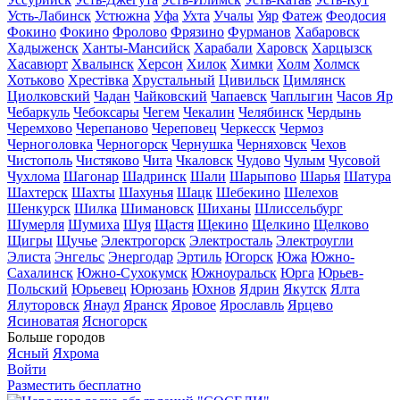
Усть-Лабинск
Устюжна
Уфа
Ухта
Учалы
Уяр
Фатеж
Феодосия
Фокино
Фокино
Фролово
Фрязино
Фурманов
Хабаровск
Хадыженск
Ханты-Мансийск
Харабали
Харовск
Харцызск
Хасавюрт
Хвалынск
Херсон
Хилок
Химки
Холм
Холмск
Хотьково
Хрестівка
Хрустальный
Цивильск
Цимлянск
Циолковский
Чадан
Чайковский
Чапаевск
Чаплыгин
Часов Яр
Чебаркуль
Чебоксары
Чегем
Чекалин
Челябинск
Чердынь
Черемхово
Черепаново
Череповец
Черкесск
Чермоз
Черноголовка
Черногорск
Чернушка
Черняховск
Чехов
Чистополь
Чистяково
Чита
Чкаловск
Чудово
Чулым
Чусовой
Чухлома
Шагонар
Шадринск
Шали
Шарыпово
Шарья
Шатура
Шахтерск
Шахты
Шахунья
Шацк
Шебекино
Шелехов
Шенкурск
Шилка
Шимановск
Шиханы
Шлиссельбург
Шумерля
Шумиха
Шуя
Щастя
Щекино
Щелкино
Щелково
Щигры
Щучье
Электрогорск
Электросталь
Электроугли
Элиста
Энгельс
Энергодар
Эртиль
Югорск
Южа
Южно-
Сахалинск
Южно-Сухокумск
Южноуральск
Юрга
Юрьев-
Польский
Юрьевец
Юрюзань
Юхнов
Ядрин
Якутск
Ялта
Ялуторовск
Янаул
Яранск
Яровое
Ярославль
Ярцево
Ясиноватая
Ясногорск
Больше городов
Ясный
Яхрома
Войти
Разместить бесплатно