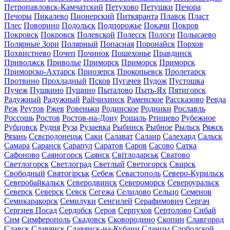
Петропавловск-Камчатский
Петухово
Петушки
Печора
Печоры
Пикалево
Пионерский
Питкяранта
Плавск
Пласт
Плес
Поворино
Подольск
Подпорожье
Покачи
Покров
Покровск
Покровск
Полевской
Полесск
Пологи
Полысаево
Полярные Зори
Полярный
Попасная
Поронайск
Порхов
Похвистнево
Почеп
Починок
Пошехонье
Правдинск
Приволжск
Приволье
Приморск
Приморск
Приморск
Приморско-Ахтарск
Приозерск
Прокопьевск
Пролетарск
Протвино
Прохладный
Псков
Пугачев
Пудож
Пустошка
Пучеж
Пушкино
Пущино
Пыталово
Пыть-Ях
Пятигорск
Радужный
Радужный
Райчихинск
Раменское
Рассказово
Ревда
Реж
Реутов
Ржев
Ровеньки
Родинское
Родники
Рославль
Россошь
Ростов
Ростов-на-Дону
Рошаль
Ртищево
Рубежное
Рубцовск
Рудня
Руза
Рузаевка
Рыбинск
Рыбное
Рыльск
Ряжск
Рязань
Сєвєродонецьк
Саки
Салават
Салаир
Салехард
Сальск
Самара
Саранск
Сарапул
Саратов
Саров
Сасово
Сатка
Сафоново
Саяногорск
Саянск
Світлодарськ
Сватово
Светлогорск
Светлоград
Светлый
Светогорск
Свирск
Свободный
Святогірськ
Себеж
Севастополь
Северо-Курильск
Северобайкальск
Северодвинск
Североморск
Североуральск
Северск
Северск
Севск
Сегежа
Селидово
Сельцо
Семенов
Семикаракорск
Семилуки
Сенгилей
Серафимович
Сергач
Сергиев Посад
Сердобск
Серов
Серпухов
Сертолово
Сибай
Сим
Симферополь
Скадовск
Сковородино
Скопин
Славгород
Славск
Славянск
Славянск-на-Кубани
Сланцы
Слободской