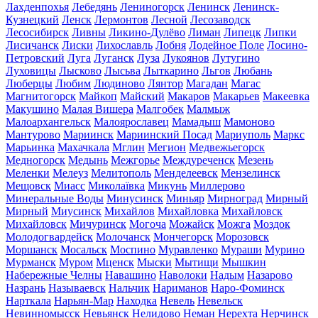
Лахденпохья
Лебедянь
Лениногорск
Ленинск
Ленинск-
Кузнецкий
Ленск
Лермонтов
Лесной
Лесозаводск
Лесосибирск
Ливны
Ликино-Дулёво
Лиман
Липецк
Липки
Лисичанск
Лиски
Лихославль
Лобня
Лодейное Поле
Лосино-
Петровский
Луга
Луганск
Луза
Лукоянов
Лутугино
Луховицы
Лысково
Лысьва
Лыткарино
Льгов
Любань
Люберцы
Любим
Людиново
Лянтор
Магадан
Магас
Магнитогорск
Майкоп
Майский
Макаров
Макарьев
Макеевка
Макушино
Малая Вишера
Малгобек
Малмыж
Малоархангельск
Малоярославец
Мамадыш
Мамоново
Мантурово
Мариинск
Мариинский Посад
Мариуполь
Маркс
Марьинка
Махачкала
Мглин
Мегион
Медвежьегорск
Медногорск
Медынь
Межгорье
Междуреченск
Мезень
Меленки
Мелеуз
Мелитополь
Менделеевск
Мензелинск
Мещовск
Миасс
Миколаївка
Микунь
Миллерово
Минеральные Воды
Минусинск
Миньяр
Мирноград
Мирный
Мирный
Миусинск
Михайлов
Михайловка
Михайловск
Михайловск
Мичуринск
Могоча
Можайск
Можга
Моздок
Молодогвардейск
Молочанск
Мончегорск
Морозовск
Моршанск
Мосальск
Моспино
Муравленко
Мураши
Мурино
Мурманск
Муром
Мценск
Мыски
Мытищи
Мышкин
Набережные Челны
Навашино
Наволоки
Надым
Назарово
Назрань
Называевск
Нальчик
Нариманов
Наро-Фоминск
Нарткала
Нарьян-Мар
Находка
Невель
Невельск
Невинномысск
Невьянск
Нелидово
Неман
Нерехта
Нерчинск