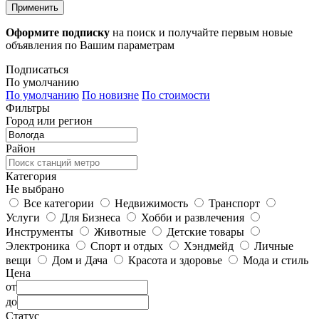
Применить
Оформите подписку
на поиск и получайте первым новые
объявления по Вашим параметрам
Подписаться
По умолчанию
По умолчанию
По новизне
По стоимости
Фильтры
Город или регион
Район
Категория
Не выбрано
Все категории
Недвижимость
Транспорт
Услуги
Для Бизнеса
Хобби и развлечения
Инструменты
Животные
Детские товары
Электроника
Спорт и отдых
Хэндмейд
Личные
вещи
Дом и Дача
Красота и здоровье
Мода и стиль
Цена
от
до
Статус