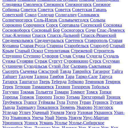
Слюдянка
Смоленск
Снежинск
Снежногорск
Снежное
Собинка
Советск
Советск
Советск
Советская Гавань
Советский
Сокол
Соледар
Солигалич
Соликамск
Солнечногорск
Соль-Илецк
Сольвычегодск
Сольцы
Сорокино
Сорочинск
Сорск
Сортавала
Сосенский
Сосновка
Сосновоборск
Сосновый Бор
Сосногорск
Сочи
Спас-Деменск
Спас-Клепики
Спасск
Спасск-Дальний
Спасск-Рязанский
Среднеколымск
Среднеуральск
Сретенск
Ставрополь
Старая
Купавна
Старая Русса
Старица
Старобельск
Стародуб
Старый
Крым
Старый Оскол
Стерлитамак
Стрежевой
Строитель
Струнино
Ступино
Суворов
Судак
Суджа
Судогда
Суздаль
Сунжа
Суоярви
Сураж
Сургут
Суровикино
Сурск
Сусуман
Сухиничи
Суходільськ
Сухой Лог
Сызрань
Сыктывкар
Сысерть
Сычевка
Сясьстрой
Тавда
Таврийск
Таганрог
Тайга
Тайшет
Талдом
Талица
Тамбов
Тара
Тарко-Сале
Таруса
Татарск
Таштагол
Тверь
Теберда
Тейково
Темников
Темрюк
Терек
Тетюши
Тимашевск
Тихвин
Тихорецк
Тобольск
Тогучин
Токмак
Тольятти
Томари
Томмот
Томск
Топки
Торецьк
Торжок
Торопец
Тосно
Тотьма
Трехгорный
Троицк
Трубчевск
Туапсе
Туймазы
Тула
Тулун
Туран
Туринск
Тутаев
Тында
Тырныауз
Тюкалинск
Тюмень
Уварово
Углегорск
Угледар
Углич
Удачный
Удомля
Ужур
Узловая
Украинск
Улан-
Удэ
Ульяновск
Унеча
Урай
Урень
Уржум
Урус-Мартан
Урюпинск
Усинск
Усмань
Усолье
Усолье-Сибирское
Уссурийск
Усть-Джегута
Усть-Илимск
Усть-Катав
Усть-Кут