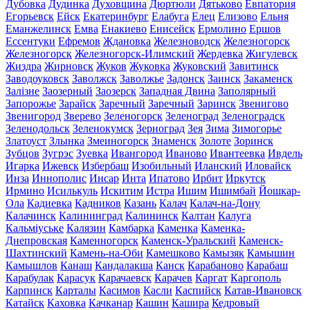
Дубовка
Дудинка
Духовщина
Дюртюли
Дятьково
Евпатория
Егорьевск
Ейск
Екатеринбург
Елабуга
Елец
Елизово
Ельня
Еманжелинск
Емва
Енакиево
Енисейск
Ермолино
Ершов
Ессентуки
Ефремов
Ждановка
Железноводск
Железногорск
Железногорск
Железногорск-Илимский
Жердевка
Жигулевск
Жиздра
Жирновск
Жуков
Жуковка
Жуковский
Завитинск
Заводоуковск
Заволжск
Заволжье
Задонск
Заинск
Закаменск
Залізне
Заозерный
Заозерск
Западная Двина
Заполярный
Запорожье
Зарайск
Заречный
Заречный
Заринск
Звенигово
Звенигород
Зверево
Зеленогорск
Зеленоград
Зеленоградск
Зеленодольск
Зеленокумск
Зерноград
Зея
Зима
Зимогорье
Златоуст
Злынка
Змеиногорск
Знаменск
Золоте
Зоринск
Зубцов
Зугрэс
Зуевка
Ивангород
Иваново
Ивантеевка
Ивдель
Игарка
Ижевск
Избербаш
Изобильный
Иланский
Иловайск
Инза
Иннополис
Инсар
Инта
Ипатово
Ирбит
Иркутск
Ирмино
Исилькуль
Искитим
Истра
Ишим
Ишимбай
Йошкар-
Ола
Кадиевка
Кадников
Казань
Калач
Калач-на-Дону
Калачинск
Калининград
Калининск
Калтан
Калуга
Кальміуське
Калязин
Камбарка
Каменка
Каменка-
Днепровская
Каменногорск
Каменск-Уральский
Каменск-
Шахтинский
Камень-на-Оби
Камешково
Камызяк
Камышин
Камышлов
Канаш
Кандалакша
Канск
Карабаново
Карабаш
Карабулак
Карасук
Карачаевск
Карачев
Каргат
Каргополь
Карпинск
Карталы
Касимов
Касли
Каспийск
Катав-Ивановск
Катайск
Каховка
Качканар
Кашин
Кашира
Кедровый