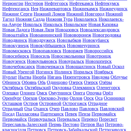
Нерюнгри
Нестеров
Нефтегорск
Нефтекамск
Нефтекумск
Нефтеюганск
Нея
Нижневартовск
Нижнекамск
Нижнеудинск
Нижние Серги
Нижний Ломов
Нижний Новгород
Нижний
Тагил
Нижняя Салда
Нижняя Тура
Николаевск
Николаевск-
на-Амуре
Никольск
Никольск
Никольское
Новая Каховка
Новая Ладога
Новая Ляля
Новоазовск
Новоалександровск
Новоалтайск
Новоаннинский
Нововоронеж
Новогродовка
Новодвинск
Новодружеск
Новозыбков
Новокубанск
Новокузнецк
Новокуйбышевск
Новомичуринск
Новомосковск
Новопавловск
Новоржев
Новороссийск
Новосибирск
Новосиль
Новосокольники
Новотроицк
Новоузенск
Новоульяновск
Новоуральск
Новохоперск
Новочебоксарск
Новочеркасск
Новошахтинск
Новый Оскол
Новый Уренгой
Ногинск
Нолинск
Норильск
Ноябрьск
Нурлат
Нытва
Нюрба
Нягань
Нязепетровск
Няндома
Облучье
Обнинск
Обоянь
Обь
Одинцово
Озерск
Озерск
Озёры
Октябрьск
Октябрьский
Окуловка
Олекминск
Оленегорск
Олешки
Олонец
Омск
Омутнинск
Онега
Опочка
Орёл
Оренбург
Орехов
Орехово-Зуево
Орлов
Орск
Оса
Осинники
Осташков
Остров
Островной
Острогожск
Отрадное
Отрадный
Оха
Оханск
Очер
Павлово
Павловск
Павловский
Посад
Палласовка
Партизанск
Певек
Пенза
Первомайск
Первомайск
Первоуральск
Перевальск
Перевоз
Пересвет
Переславль-Залесский
Пермь
Пестово
Петров Вал
Петрово-
красносілля
Петровск
Петровск-Забайкальский
Петрозаводск