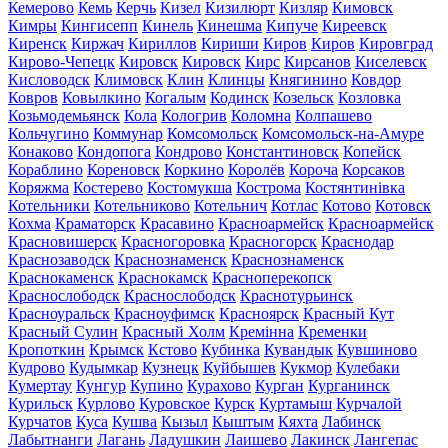
Кемерово
Кемь
Керчь
Кизел
Кизилюрт
Кизляр
Кимовск
Кимры
Кингисепп
Кинель
Кинешма
Кипуче
Киреевск
Киренск
Киржач
Кириллов
Кириши
Киров
Киров
Кировград
Кирово-Чепецк
Кировск
Кировск
Кирс
Кирсанов
Киселевск
Кисловодск
Климовск
Клин
Клинцы
Княгинино
Ковдор
Ковров
Ковылкино
Когалым
Кодинск
Козельск
Козловка
Козьмодемьянск
Кола
Кологрив
Коломна
Колпашево
Кольчугино
Коммунар
Комсомольск
Комсомольск-на-Амуре
Конаково
Кондопога
Кондрово
Константиновск
Копейск
Кораблино
Кореновск
Коркино
Королёв
Короча
Корсаков
Коряжма
Костерево
Костомукша
Кострома
Костянтинівка
Котельники
Котельниково
Котельнич
Котлас
Котово
Котовск
Кохма
Краматорск
Красавино
Красноармейск
Красноармейск
Красновишерск
Красногоровка
Красногорск
Краснодар
Краснозаводск
Краснознаменск
Краснознаменск
Краснокаменск
Краснокамск
Красноперекопск
Краснослободск
Краснослободск
Краснотурьинск
Красноуральск
Красноуфимск
Красноярск
Красный Кут
Красный Сулин
Красный Холм
Кремінна
Кременки
Кропоткин
Крымск
Кстово
Кубинка
Кувандык
Кувшиново
Кудрово
Кудымкар
Кузнецк
Куйбышев
Кукмор
Кулебаки
Кумертау
Кунгур
Купино
Курахово
Курган
Курганинск
Курильск
Курлово
Куровское
Курск
Куртамыш
Курчалой
Курчатов
Куса
Кушва
Кызыл
Кыштым
Кяхта
Лабинск
Лабытнанги
Лагань
Ладушкин
Лаишево
Лакинск
Лангепас