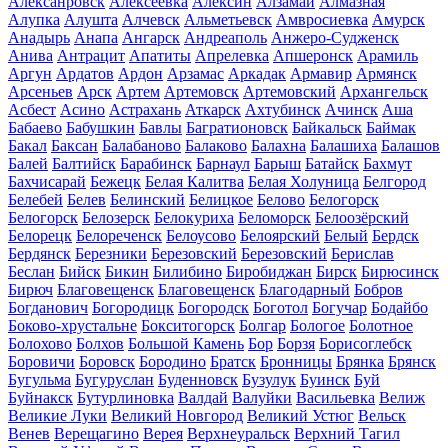
Алексанровск
Алексеевка
Алексин
Алзамай
Алмазная
Алупка
Алушта
Алчевск
Альметьевск
Амвросиевка
Амурск
Анадырь
Анапа
Ангарск
Андреаполь
Анжеро-Судженск
Анива
Антрацит
Апатиты
Апрелевка
Апшеронск
Арамиль
Аргун
Ардатов
Ардон
Арзамас
Аркадак
Армавир
Армянск
Арсеньев
Арск
Артем
Артемовск
Артемовский
Архангельск
Асбест
Асино
Астрахань
Аткарск
Ахтубинск
Ачинск
Аша
Бабаево
Бабушкин
Бавлы
Багратионовск
Байкальск
Баймак
Бакал
Баксан
Балабаново
Балаково
Балахна
Балашиха
Балашов
Балей
Балтийск
Барабинск
Барнаул
Барыш
Батайск
Бахмут
Бахчисарай
Бежецк
Белая Калитва
Белая Холуница
Белгород
Белебей
Белев
Белинский
Белицкое
Белово
Белогорск
Белогорск
Белозерск
Белокуриха
Беломорск
Белоозёрский
Белорецк
Белореченск
Белоусово
Белоярский
Белый
Бердск
Бердянск
Березники
Березовский
Березовский
Берислав
Беслан
Бийск
Бикин
Билибино
Биробиджан
Бирск
Бирюсинск
Бирюч
Благовещенск
Благовещенск
Благодарный
Бобров
Богданович
Богородицк
Богородск
Боготол
Богучар
Бодайбо
Боково-хрустальне
Бокситогорск
Болгар
Бологое
Болотное
Болохово
Болхов
Большой Камень
Бор
Борзя
Борисоглебск
Боровичи
Боровск
Бородино
Братск
Бронницы
Брянка
Брянск
Бугульма
Бугуруслан
Буденновск
Бузулук
Буинск
Буй
Буйнакск
Бутурлиновка
Валдай
Валуйки
Васильевка
Велиж
Великие Луки
Великий Новгород
Великий Устюг
Вельск
Венев
Верещагино
Верея
Верхнеуральск
Верхний Тагил