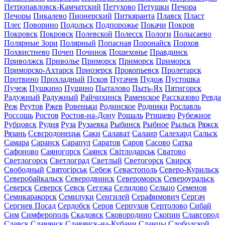
Петропавловск-Камчатский
Петухово
Петушки
Печора
Печоры
Пикалево
Пионерский
Питкяранта
Плавск
Пласт
Плес
Поворино
Подольск
Подпорожье
Покачи
Покров
Покровск
Покровск
Полевской
Полесск
Пологи
Полысаево
Полярные Зори
Полярный
Попасная
Поронайск
Порхов
Похвистнево
Почеп
Починок
Пошехонье
Правдинск
Приволжск
Приволье
Приморск
Приморск
Приморск
Приморско-Ахтарск
Приозерск
Прокопьевск
Пролетарск
Протвино
Прохладный
Псков
Пугачев
Пудож
Пустошка
Пучеж
Пушкино
Пущино
Пыталово
Пыть-Ях
Пятигорск
Радужный
Радужный
Райчихинск
Раменское
Рассказово
Ревда
Реж
Реутов
Ржев
Ровеньки
Родинское
Родники
Рославль
Россошь
Ростов
Ростов-на-Дону
Рошаль
Ртищево
Рубежное
Рубцовск
Рудня
Руза
Рузаевка
Рыбинск
Рыбное
Рыльск
Ряжск
Рязань
Сєвєродонецьк
Саки
Салават
Салаир
Салехард
Сальск
Самара
Саранск
Сарапул
Саратов
Саров
Сасово
Сатка
Сафоново
Саяногорск
Саянск
Світлодарськ
Сватово
Светлогорск
Светлоград
Светлый
Светогорск
Свирск
Свободный
Святогірськ
Себеж
Севастополь
Северо-Курильск
Северобайкальск
Северодвинск
Североморск
Североуральск
Северск
Северск
Севск
Сегежа
Селидово
Сельцо
Семенов
Семикаракорск
Семилуки
Сенгилей
Серафимович
Сергач
Сергиев Посад
Сердобск
Серов
Серпухов
Сертолово
Сибай
Сим
Симферополь
Скадовск
Сковородино
Скопин
Славгород
Славск
Славянск
Славянск-на-Кубани
Сланцы
Слободской