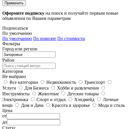
Применить
Оформите подписку
на поиск и получайте первым новые
объявления по Вашим параметрам
Подписаться
По умолчанию
По умолчанию
По новизне
По стоимости
Фильтры
Город или регион
Район
Категория
Не выбрано
Все категории
Недвижимость
Транспорт
Услуги
Для Бизнеса
Хобби и развлечения
Инструменты
Животные
Детские товары
Электроника
Спорт и отдых
Хэндмейд
Личные
вещи
Дом и Дача
Красота и здоровье
Мода и стиль
Цена
от
до
Статус