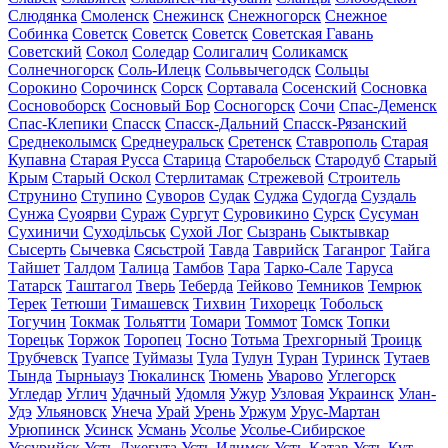
Слюдянка
Смоленск
Снежинск
Снежногорск
Снежное
Собинка
Советск
Советск
Советск
Советская Гавань
Советский
Сокол
Соледар
Солигалич
Соликамск
Солнечногорск
Соль-Илецк
Сольвычегодск
Сольцы
Сорокино
Сорочинск
Сорск
Сортавала
Сосенский
Сосновка
Сосновоборск
Сосновый Бор
Сосногорск
Сочи
Спас-Деменск
Спас-Клепики
Спасск
Спасск-Дальний
Спасск-Рязанский
Среднеколымск
Среднеуральск
Сретенск
Ставрополь
Старая
Купавна
Старая Русса
Старица
Старобельск
Стародуб
Старый
Крым
Старый Оскол
Стерлитамак
Стрежевой
Строитель
Струнино
Ступино
Суворов
Судак
Суджа
Судогда
Суздаль
Сунжа
Суоярви
Сураж
Сургут
Суровикино
Сурск
Сусуман
Сухиничи
Суходільськ
Сухой Лог
Сызрань
Сыктывкар
Сысерть
Сычевка
Сясьстрой
Тавда
Таврийск
Таганрог
Тайга
Тайшет
Талдом
Талица
Тамбов
Тара
Тарко-Сале
Таруса
Татарск
Таштагол
Тверь
Теберда
Тейково
Темников
Темрюк
Терек
Тетюши
Тимашевск
Тихвин
Тихорецк
Тобольск
Тогучин
Токмак
Тольятти
Томари
Томмот
Томск
Топки
Торецьк
Торжок
Торопец
Тосно
Тотьма
Трехгорный
Троицк
Трубчевск
Туапсе
Туймазы
Тула
Тулун
Туран
Туринск
Тутаев
Тында
Тырныауз
Тюкалинск
Тюмень
Уварово
Углегорск
Угледар
Углич
Удачный
Удомля
Ужур
Узловая
Украинск
Улан-
Удэ
Ульяновск
Унеча
Урай
Урень
Уржум
Урус-Мартан
Урюпинск
Усинск
Усмань
Усолье
Усолье-Сибирское
Уссурийск
Усть-Джегута
Усть-Илимск
Усть-Катав
Усть-Кут