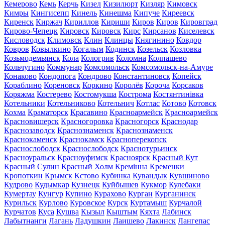
Кемерово
Кемь
Керчь
Кизел
Кизилюрт
Кизляр
Кимовск
Кимры
Кингисепп
Кинель
Кинешма
Кипуче
Киреевск
Киренск
Киржач
Кириллов
Кириши
Киров
Киров
Кировград
Кирово-Чепецк
Кировск
Кировск
Кирс
Кирсанов
Киселевск
Кисловодск
Климовск
Клин
Клинцы
Княгинино
Ковдор
Ковров
Ковылкино
Когалым
Кодинск
Козельск
Козловка
Козьмодемьянск
Кола
Кологрив
Коломна
Колпашево
Кольчугино
Коммунар
Комсомольск
Комсомольск-на-Амуре
Конаково
Кондопога
Кондрово
Константиновск
Копейск
Кораблино
Кореновск
Коркино
Королёв
Короча
Корсаков
Коряжма
Костерево
Костомукша
Кострома
Костянтинівка
Котельники
Котельниково
Котельнич
Котлас
Котово
Котовск
Кохма
Краматорск
Красавино
Красноармейск
Красноармейск
Красновишерск
Красногоровка
Красногорск
Краснодар
Краснозаводск
Краснознаменск
Краснознаменск
Краснокаменск
Краснокамск
Красноперекопск
Краснослободск
Краснослободск
Краснотурьинск
Красноуральск
Красноуфимск
Красноярск
Красный Кут
Красный Сулин
Красный Холм
Кремінна
Кременки
Кропоткин
Крымск
Кстово
Кубинка
Кувандык
Кувшиново
Кудрово
Кудымкар
Кузнецк
Куйбышев
Кукмор
Кулебаки
Кумертау
Кунгур
Купино
Курахово
Курган
Курганинск
Курильск
Курлово
Куровское
Курск
Куртамыш
Курчалой
Курчатов
Куса
Кушва
Кызыл
Кыштым
Кяхта
Лабинск
Лабытнанги
Лагань
Ладушкин
Лаишево
Лакинск
Лангепас