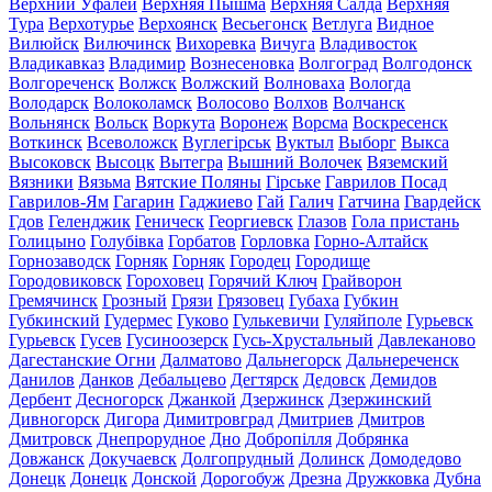
Верхний Уфалей
Верхняя Пышма
Верхняя Салда
Верхняя
Тура
Верхотурье
Верхоянск
Весьегонск
Ветлуга
Видное
Вилюйск
Вилючинск
Вихоревка
Вичуга
Владивосток
Владикавказ
Владимир
Вознесеновка
Волгоград
Волгодонск
Волгореченск
Волжск
Волжский
Волноваха
Вологда
Володарск
Волоколамск
Волосово
Волхов
Волчанск
Вольнянск
Вольск
Воркута
Воронеж
Ворсма
Воскресенск
Воткинск
Всеволожск
Вуглегірськ
Вуктыл
Выборг
Выкса
Высоковск
Высоцк
Вытегра
Вышний Волочек
Вяземский
Вязники
Вязьма
Вятские Поляны
Гірське
Гаврилов Посад
Гаврилов-Ям
Гагарин
Гаджиево
Гай
Галич
Гатчина
Гвардейск
Гдов
Геленджик
Геническ
Георгиевск
Глазов
Гола пристань
Голицыно
Голубівка
Горбатов
Горловка
Горно-Алтайск
Горнозаводск
Горняк
Горняк
Городец
Городище
Городовиковск
Гороховец
Горячий Ключ
Грайворон
Гремячинск
Грозный
Грязи
Грязовец
Губаха
Губкин
Губкинский
Гудермес
Гуково
Гулькевичи
Гуляйполе
Гурьевск
Гурьевск
Гусев
Гусиноозерск
Гусь-Хрустальный
Давлеканово
Дагестанские Огни
Далматово
Дальнегорск
Дальнереченск
Данилов
Данков
Дебальцево
Дегтярск
Дедовск
Демидов
Дербент
Десногорск
Джанкой
Дзержинск
Дзержинский
Дивногорск
Дигора
Димитровград
Дмитриев
Дмитров
Дмитровск
Днепрорудное
Дно
Добропілля
Добрянка
Довжанск
Докучаевск
Долгопрудный
Долинск
Домодедово
Донецк
Донецк
Донской
Дорогобуж
Дрезна
Дружковка
Дубна