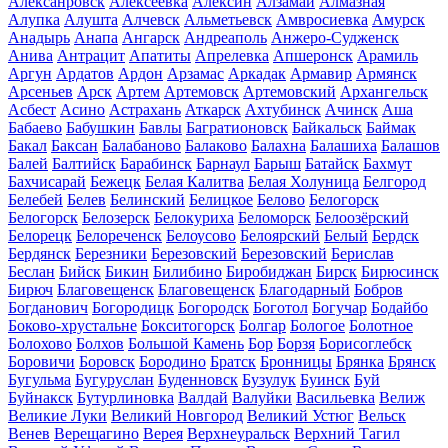
Алексанровск
Алексеевка
Алексин
Алзамай
Алмазная
Алупка
Алушта
Алчевск
Альметьевск
Амвросиевка
Амурск
Анадырь
Анапа
Ангарск
Андреаполь
Анжеро-Судженск
Анива
Антрацит
Апатиты
Апрелевка
Апшеронск
Арамиль
Аргун
Ардатов
Ардон
Арзамас
Аркадак
Армавир
Армянск
Арсеньев
Арск
Артем
Артемовск
Артемовский
Архангельск
Асбест
Асино
Астрахань
Аткарск
Ахтубинск
Ачинск
Аша
Бабаево
Бабушкин
Бавлы
Багратионовск
Байкальск
Баймак
Бакал
Баксан
Балабаново
Балаково
Балахна
Балашиха
Балашов
Балей
Балтийск
Барабинск
Барнаул
Барыш
Батайск
Бахмут
Бахчисарай
Бежецк
Белая Калитва
Белая Холуница
Белгород
Белебей
Белев
Белинский
Белицкое
Белово
Белогорск
Белогорск
Белозерск
Белокуриха
Беломорск
Белоозёрский
Белорецк
Белореченск
Белоусово
Белоярский
Белый
Бердск
Бердянск
Березники
Березовский
Березовский
Берислав
Беслан
Бийск
Бикин
Билибино
Биробиджан
Бирск
Бирюсинск
Бирюч
Благовещенск
Благовещенск
Благодарный
Бобров
Богданович
Богородицк
Богородск
Боготол
Богучар
Бодайбо
Боково-хрустальне
Бокситогорск
Болгар
Бологое
Болотное
Болохово
Болхов
Большой Камень
Бор
Борзя
Борисоглебск
Боровичи
Боровск
Бородино
Братск
Бронницы
Брянка
Брянск
Бугульма
Бугуруслан
Буденновск
Бузулук
Буинск
Буй
Буйнакск
Бутурлиновка
Валдай
Валуйки
Васильевка
Велиж
Великие Луки
Великий Новгород
Великий Устюг
Вельск
Венев
Верещагино
Верея
Верхнеуральск
Верхний Тагил