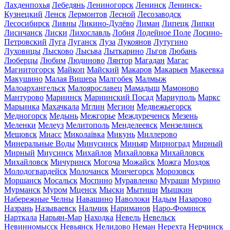
Лахденпохья
Лебедянь
Лениногорск
Ленинск
Ленинск-
Кузнецкий
Ленск
Лермонтов
Лесной
Лесозаводск
Лесосибирск
Ливны
Ликино-Дулёво
Лиман
Липецк
Липки
Лисичанск
Лиски
Лихославль
Лобня
Лодейное Поле
Лосино-
Петровский
Луга
Луганск
Луза
Лукоянов
Лутугино
Луховицы
Лысково
Лысьва
Лыткарино
Льгов
Любань
Люберцы
Любим
Людиново
Лянтор
Магадан
Магас
Магнитогорск
Майкоп
Майский
Макаров
Макарьев
Макеевка
Макушино
Малая Вишера
Малгобек
Малмыж
Малоархангельск
Малоярославец
Мамадыш
Мамоново
Мантурово
Мариинск
Мариинский Посад
Мариуполь
Маркс
Марьинка
Махачкала
Мглин
Мегион
Медвежьегорск
Медногорск
Медынь
Межгорье
Междуреченск
Мезень
Меленки
Мелеуз
Мелитополь
Менделеевск
Мензелинск
Мещовск
Миасс
Миколаївка
Микунь
Миллерово
Минеральные Воды
Минусинск
Миньяр
Мирноград
Мирный
Мирный
Миусинск
Михайлов
Михайловка
Михайловск
Михайловск
Мичуринск
Могоча
Можайск
Можга
Моздок
Молодогвардейск
Молочанск
Мончегорск
Морозовск
Моршанск
Мосальск
Моспино
Муравленко
Мураши
Мурино
Мурманск
Муром
Мценск
Мыски
Мытищи
Мышкин
Набережные Челны
Навашино
Наволоки
Надым
Назарово
Назрань
Называевск
Нальчик
Нариманов
Наро-Фоминск
Нарткала
Нарьян-Мар
Находка
Невель
Невельск
Невинномысск
Невьянск
Нелидово
Неман
Нерехта
Нерчинск