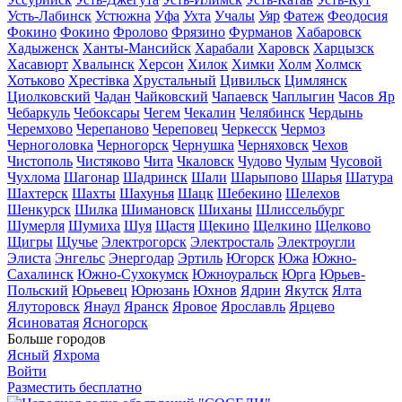
Усть-Лабинск
Устюжна
Уфа
Ухта
Учалы
Уяр
Фатеж
Феодосия
Фокино
Фокино
Фролово
Фрязино
Фурманов
Хабаровск
Хадыженск
Ханты-Мансийск
Харабали
Харовск
Харцызск
Хасавюрт
Хвалынск
Херсон
Хилок
Химки
Холм
Холмск
Хотьково
Хрестівка
Хрустальный
Цивильск
Цимлянск
Циолковский
Чадан
Чайковский
Чапаевск
Чаплыгин
Часов Яр
Чебаркуль
Чебоксары
Чегем
Чекалин
Челябинск
Чердынь
Черемхово
Черепаново
Череповец
Черкесск
Чермоз
Черноголовка
Черногорск
Чернушка
Черняховск
Чехов
Чистополь
Чистяково
Чита
Чкаловск
Чудово
Чулым
Чусовой
Чухлома
Шагонар
Шадринск
Шали
Шарыпово
Шарья
Шатура
Шахтерск
Шахты
Шахунья
Шацк
Шебекино
Шелехов
Шенкурск
Шилка
Шимановск
Шиханы
Шлиссельбург
Шумерля
Шумиха
Шуя
Щастя
Щекино
Щелкино
Щелково
Щигры
Щучье
Электрогорск
Электросталь
Электроугли
Элиста
Энгельс
Энергодар
Эртиль
Югорск
Южа
Южно-
Сахалинск
Южно-Сухокумск
Южноуральск
Юрга
Юрьев-
Польский
Юрьевец
Юрюзань
Юхнов
Ядрин
Якутск
Ялта
Ялуторовск
Янаул
Яранск
Яровое
Ярославль
Ярцево
Ясиноватая
Ясногорск
Больше городов
Ясный
Яхрома
Войти
Разместить бесплатно