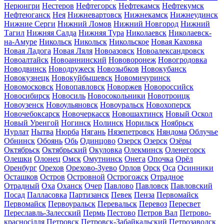
Нерюнгри
Нестеров
Нефтегорск
Нефтекамск
Нефтекумск
Нефтеюганск
Нея
Нижневартовск
Нижнекамск
Нижнеудинск
Нижние Серги
Нижний Ломов
Нижний Новгород
Нижний
Тагил
Нижняя Салда
Нижняя Тура
Николаевск
Николаевск-
на-Амуре
Никольск
Никольск
Никольское
Новая Каховка
Новая Ладога
Новая Ляля
Новоазовск
Новоалександровск
Новоалтайск
Новоаннинский
Нововоронеж
Новогродовка
Новодвинск
Новодружеск
Новозыбков
Новокубанск
Новокузнецк
Новокуйбышевск
Новомичуринск
Новомосковск
Новопавловск
Новоржев
Новороссийск
Новосибирск
Новосиль
Новосокольники
Новотроицк
Новоузенск
Новоульяновск
Новоуральск
Новохоперск
Новочебоксарск
Новочеркасск
Новошахтинск
Новый Оскол
Новый Уренгой
Ногинск
Нолинск
Норильск
Ноябрьск
Нурлат
Нытва
Нюрба
Нягань
Нязепетровск
Няндома
Облучье
Обнинск
Обоянь
Обь
Одинцово
Озерск
Озерск
Озёры
Октябрьск
Октябрьский
Окуловка
Олекминск
Оленегорск
Олешки
Олонец
Омск
Омутнинск
Онега
Опочка
Орёл
Оренбург
Орехов
Орехово-Зуево
Орлов
Орск
Оса
Осинники
Осташков
Остров
Островной
Острогожск
Отрадное
Отрадный
Оха
Оханск
Очер
Павлово
Павловск
Павловский
Посад
Палласовка
Партизанск
Певек
Пенза
Первомайск
Первомайск
Первоуральск
Перевальск
Перевоз
Пересвет
Переславль-Залесский
Пермь
Пестово
Петров Вал
Петрово-
красносілля
Петровск
Петровск-Забайкальский
Петрозаводск