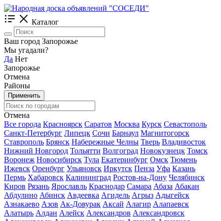
Каталог
Ваш город Запорожье
Мы угадали?
Да
Нет
Запорожье
Отмена
Районы
Применить
Отмена
Все города
Красноярск
Саратов
Москва
Курск
Севастополь
Санкт-Петербург
Липецк
Сочи
Барнаул
Магнитогорск
Ставрополь
Брянск
Набережные Челны
Тверь
Владивосток
Нижний Новгород
Тольятти
Волгоград
Новокузнецк
Томск
Воронеж
Новосибирск
Тула
Екатеринбург
Омск
Тюмень
Ижевск
Оренбург
Ульяновск
Иркутск
Пенза
Уфа
Казань
Пермь
Хабаровск
Калининград
Ростов-на-Дону
Челябинск
Киров
Рязань
Ярославль
Краснодар
Самара
Абаза
Абакан
Абдулино
Абинск
Авдеевка
Агидель
Агрыз
Адыгейск
Азнакаево
Азов
Ак-Довурак
Аксай
Алагир
Алапаевск
Алатырь
Алдан
Алейск
Александров
Александровск