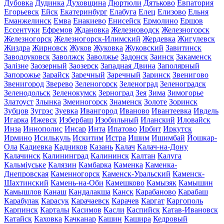
Дубовка
Дудинка
Духовщина
Дюртюли
Дятьково
Евпатория
Егорьевск
Ейск
Екатеринбург
Елабуга
Елец
Елизово
Ельня
Еманжелинск
Емва
Енакиево
Енисейск
Ермолино
Ершов
Ессентуки
Ефремов
Ждановка
Железноводск
Железногорск
Железногорск
Железногорск-Илимский
Жердевка
Жигулевск
Жиздра
Жирновск
Жуков
Жуковка
Жуковский
Завитинск
Заводоуковск
Заволжск
Заволжье
Задонск
Заинск
Закаменск
Залізне
Заозерный
Заозерск
Западная Двина
Заполярный
Запорожье
Зарайск
Заречный
Заречный
Заринск
Звенигово
Звенигород
Зверево
Зеленогорск
Зеленоград
Зеленоградск
Зеленодольск
Зеленокумск
Зерноград
Зея
Зима
Зимогорье
Златоуст
Злынка
Змеиногорск
Знаменск
Золоте
Зоринск
Зубцов
Зугрэс
Зуевка
Ивангород
Иваново
Ивантеевка
Ивдель
Игарка
Ижевск
Избербаш
Изобильный
Иланский
Иловайск
Инза
Иннополис
Инсар
Инта
Ипатово
Ирбит
Иркутск
Ирмино
Исилькуль
Искитим
Истра
Ишим
Ишимбай
Йошкар-
Ола
Кадиевка
Кадников
Казань
Калач
Калач-на-Дону
Калачинск
Калининград
Калининск
Калтан
Калуга
Кальміуське
Калязин
Камбарка
Каменка
Каменка-
Днепровская
Каменногорск
Каменск-Уральский
Каменск-
Шахтинский
Камень-на-Оби
Камешково
Камызяк
Камышин
Камышлов
Канаш
Кандалакша
Канск
Карабаново
Карабаш
Карабулак
Карасук
Карачаевск
Карачев
Каргат
Каргополь
Карпинск
Карталы
Касимов
Касли
Каспийск
Катав-Ивановск
Катайск
Каховка
Качканар
Кашин
Кашира
Кедровый