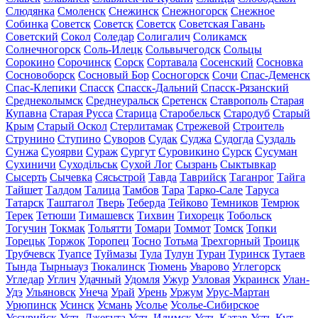
Слюдянка
Смоленск
Снежинск
Снежногорск
Снежное
Собинка
Советск
Советск
Советск
Советская Гавань
Советский
Сокол
Соледар
Солигалич
Соликамск
Солнечногорск
Соль-Илецк
Сольвычегодск
Сольцы
Сорокино
Сорочинск
Сорск
Сортавала
Сосенский
Сосновка
Сосновоборск
Сосновый Бор
Сосногорск
Сочи
Спас-Деменск
Спас-Клепики
Спасск
Спасск-Дальний
Спасск-Рязанский
Среднеколымск
Среднеуральск
Сретенск
Ставрополь
Старая
Купавна
Старая Русса
Старица
Старобельск
Стародуб
Старый
Крым
Старый Оскол
Стерлитамак
Стрежевой
Строитель
Струнино
Ступино
Суворов
Судак
Суджа
Судогда
Суздаль
Сунжа
Суоярви
Сураж
Сургут
Суровикино
Сурск
Сусуман
Сухиничи
Суходільськ
Сухой Лог
Сызрань
Сыктывкар
Сысерть
Сычевка
Сясьстрой
Тавда
Таврийск
Таганрог
Тайга
Тайшет
Талдом
Талица
Тамбов
Тара
Тарко-Сале
Таруса
Татарск
Таштагол
Тверь
Теберда
Тейково
Темников
Темрюк
Терек
Тетюши
Тимашевск
Тихвин
Тихорецк
Тобольск
Тогучин
Токмак
Тольятти
Томари
Томмот
Томск
Топки
Торецьк
Торжок
Торопец
Тосно
Тотьма
Трехгорный
Троицк
Трубчевск
Туапсе
Туймазы
Тула
Тулун
Туран
Туринск
Тутаев
Тында
Тырныауз
Тюкалинск
Тюмень
Уварово
Углегорск
Угледар
Углич
Удачный
Удомля
Ужур
Узловая
Украинск
Улан-
Удэ
Ульяновск
Унеча
Урай
Урень
Уржум
Урус-Мартан
Урюпинск
Усинск
Усмань
Усолье
Усолье-Сибирское
Уссурийск
Усть-Джегута
Усть-Илимск
Усть-Катав
Усть-Кут