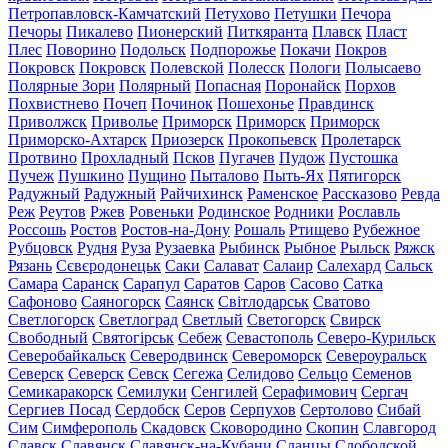
Петропавловск-Камчатский
Петухово
Петушки
Печора
Печоры
Пикалево
Пионерский
Питкяранта
Плавск
Пласт
Плес
Поворино
Подольск
Подпорожье
Покачи
Покров
Покровск
Покровск
Полевской
Полесск
Пологи
Полысаево
Полярные Зори
Полярный
Попасная
Поронайск
Порхов
Похвистнево
Почеп
Починок
Пошехонье
Правдинск
Приволжск
Приволье
Приморск
Приморск
Приморск
Приморско-Ахтарск
Приозерск
Прокопьевск
Пролетарск
Протвино
Прохладный
Псков
Пугачев
Пудож
Пустошка
Пучеж
Пушкино
Пущино
Пыталово
Пыть-Ях
Пятигорск
Радужный
Радужный
Райчихинск
Раменское
Рассказово
Ревда
Реж
Реутов
Ржев
Ровеньки
Родинское
Родники
Рославль
Россошь
Ростов
Ростов-на-Дону
Рошаль
Ртищево
Рубежное
Рубцовск
Рудня
Руза
Рузаевка
Рыбинск
Рыбное
Рыльск
Ряжск
Рязань
Сєвєродонецьк
Саки
Салават
Салаир
Салехард
Сальск
Самара
Саранск
Сарапул
Саратов
Саров
Сасово
Сатка
Сафоново
Саяногорск
Саянск
Світлодарськ
Сватово
Светлогорск
Светлоград
Светлый
Светогорск
Свирск
Свободный
Святогірськ
Себеж
Севастополь
Северо-Курильск
Северобайкальск
Северодвинск
Североморск
Североуральск
Северск
Северск
Севск
Сегежа
Селидово
Сельцо
Семенов
Семикаракорск
Семилуки
Сенгилей
Серафимович
Сергач
Сергиев Посад
Сердобск
Серов
Серпухов
Сертолово
Сибай
Сим
Симферополь
Скадовск
Сковородино
Скопин
Славгород
Славск
Славянск
Славянск-на-Кубани
Сланцы
Слободской