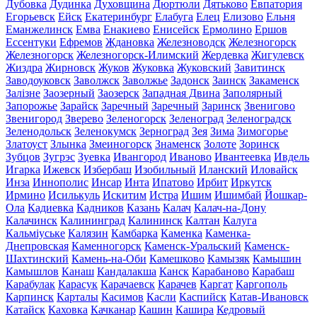
Дубовка
Дудинка
Духовщина
Дюртюли
Дятьково
Евпатория
Егорьевск
Ейск
Екатеринбург
Елабуга
Елец
Елизово
Ельня
Еманжелинск
Емва
Енакиево
Енисейск
Ермолино
Ершов
Ессентуки
Ефремов
Ждановка
Железноводск
Железногорск
Железногорск
Железногорск-Илимский
Жердевка
Жигулевск
Жиздра
Жирновск
Жуков
Жуковка
Жуковский
Завитинск
Заводоуковск
Заволжск
Заволжье
Задонск
Заинск
Закаменск
Залізне
Заозерный
Заозерск
Западная Двина
Заполярный
Запорожье
Зарайск
Заречный
Заречный
Заринск
Звенигово
Звенигород
Зверево
Зеленогорск
Зеленоград
Зеленоградск
Зеленодольск
Зеленокумск
Зерноград
Зея
Зима
Зимогорье
Златоуст
Злынка
Змеиногорск
Знаменск
Золоте
Зоринск
Зубцов
Зугрэс
Зуевка
Ивангород
Иваново
Ивантеевка
Ивдель
Игарка
Ижевск
Избербаш
Изобильный
Иланский
Иловайск
Инза
Иннополис
Инсар
Инта
Ипатово
Ирбит
Иркутск
Ирмино
Исилькуль
Искитим
Истра
Ишим
Ишимбай
Йошкар-
Ола
Кадиевка
Кадников
Казань
Калач
Калач-на-Дону
Калачинск
Калининград
Калининск
Калтан
Калуга
Кальміуське
Калязин
Камбарка
Каменка
Каменка-
Днепровская
Каменногорск
Каменск-Уральский
Каменск-
Шахтинский
Камень-на-Оби
Камешково
Камызяк
Камышин
Камышлов
Канаш
Кандалакша
Канск
Карабаново
Карабаш
Карабулак
Карасук
Карачаевск
Карачев
Каргат
Каргополь
Карпинск
Карталы
Касимов
Касли
Каспийск
Катав-Ивановск
Катайск
Каховка
Качканар
Кашин
Кашира
Кедровый