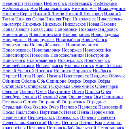
Нерюнгри
Нестеров
Нефтегорск
Нефтекамск
Нефтекумск
Нефтеюганск
Нея
Нижневартовск
Нижнекамск
Нижнеудинск
Нижние Серги
Нижний Ломов
Нижний Новгород
Нижний
Тагил
Нижняя Салда
Нижняя Тура
Николаевск
Николаевск-
на-Амуре
Никольск
Никольск
Никольское
Новая Каховка
Новая Ладога
Новая Ляля
Новоазовск
Новоалександровск
Новоалтайск
Новоаннинский
Нововоронеж
Новогродовка
Новодвинск
Новодружеск
Новозыбков
Новокубанск
Новокузнецк
Новокуйбышевск
Новомичуринск
Новомосковск
Новопавловск
Новоржев
Новороссийск
Новосибирск
Новосиль
Новосокольники
Новотроицк
Новоузенск
Новоульяновск
Новоуральск
Новохоперск
Новочебоксарск
Новочеркасск
Новошахтинск
Новый Оскол
Новый Уренгой
Ногинск
Нолинск
Норильск
Ноябрьск
Нурлат
Нытва
Нюрба
Нягань
Нязепетровск
Няндома
Облучье
Обнинск
Обоянь
Обь
Одинцово
Озерск
Озерск
Озёры
Октябрьск
Октябрьский
Окуловка
Олекминск
Оленегорск
Олешки
Олонец
Омск
Омутнинск
Онега
Опочка
Орёл
Оренбург
Орехов
Орехово-Зуево
Орлов
Орск
Оса
Осинники
Осташков
Остров
Островной
Острогожск
Отрадное
Отрадный
Оха
Оханск
Очер
Павлово
Павловск
Павловский
Посад
Палласовка
Партизанск
Певек
Пенза
Первомайск
Первомайск
Первоуральск
Перевальск
Перевоз
Пересвет
Переславль-Залесский
Пермь
Пестово
Петров Вал
Петрово-
красносілля
Петровск
Петровск-Забайкальский
Петрозаводск