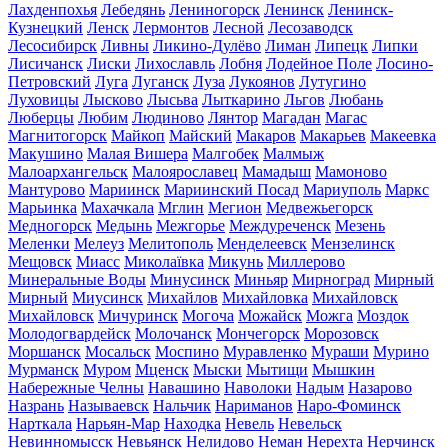
Лахденпохья
Лебедянь
Лениногорск
Ленинск
Ленинск-
Кузнецкий
Ленск
Лермонтов
Лесной
Лесозаводск
Лесосибирск
Ливны
Ликино-Дулёво
Лиман
Липецк
Липки
Лисичанск
Лиски
Лихославль
Лобня
Лодейное Поле
Лосино-
Петровский
Луга
Луганск
Луза
Лукоянов
Лутугино
Луховицы
Лысково
Лысьва
Лыткарино
Льгов
Любань
Люберцы
Любим
Людиново
Лянтор
Магадан
Магас
Магнитогорск
Майкоп
Майский
Макаров
Макарьев
Макеевка
Макушино
Малая Вишера
Малгобек
Малмыж
Малоархангельск
Малоярославец
Мамадыш
Мамоново
Мантурово
Мариинск
Мариинский Посад
Мариуполь
Маркс
Марьинка
Махачкала
Мглин
Мегион
Медвежьегорск
Медногорск
Медынь
Межгорье
Междуреченск
Мезень
Меленки
Мелеуз
Мелитополь
Менделеевск
Мензелинск
Мещовск
Миасс
Миколаївка
Микунь
Миллерово
Минеральные Воды
Минусинск
Миньяр
Мирноград
Мирный
Мирный
Миусинск
Михайлов
Михайловка
Михайловск
Михайловск
Мичуринск
Могоча
Можайск
Можга
Моздок
Молодогвардейск
Молочанск
Мончегорск
Морозовск
Моршанск
Мосальск
Моспино
Муравленко
Мураши
Мурино
Мурманск
Муром
Мценск
Мыски
Мытищи
Мышкин
Набережные Челны
Навашино
Наволоки
Надым
Назарово
Назрань
Называевск
Нальчик
Нариманов
Наро-Фоминск
Нарткала
Нарьян-Мар
Находка
Невель
Невельск
Невинномысск
Невьянск
Нелидово
Неман
Нерехта
Нерчинск