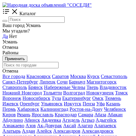
Каталог
Ваш город Усмань
Мы угадали?
Да
Нет
Усмань
Отмена
Районы
Применить
Отмена
Все города
Красноярск
Саратов
Москва
Курск
Севастополь
Санкт-Петербург
Липецк
Сочи
Барнаул
Магнитогорск
Ставрополь
Брянск
Набережные Челны
Тверь
Владивосток
Нижний Новгород
Тольятти
Волгоград
Новокузнецк
Томск
Воронеж
Новосибирск
Тула
Екатеринбург
Омск
Тюмень
Ижевск
Оренбург
Ульяновск
Иркутск
Пенза
Уфа
Казань
Пермь
Хабаровск
Калининград
Ростов-на-Дону
Челябинск
Киров
Рязань
Ярославль
Краснодар
Самара
Абаза
Абакан
Абдулино
Абинск
Авдеевка
Агидель
Агрыз
Адыгейск
Азнакаево
Азов
Ак-Довурак
Аксай
Алагир
Алапаевск
Алатырь
Алдан
Алейск
Александров
Александровск