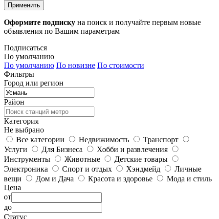
Применить
Оформите подписку
на поиск и получайте первым новые
объявления по Вашим параметрам
Подписаться
По умолчанию
По умолчанию
По новизне
По стоимости
Фильтры
Город или регион
Район
Категория
Не выбрано
Все категории
Недвижимость
Транспорт
Услуги
Для Бизнеса
Хобби и развлечения
Инструменты
Животные
Детские товары
Электроника
Спорт и отдых
Хэндмейд
Личные
вещи
Дом и Дача
Красота и здоровье
Мода и стиль
Цена
от
до
Статус