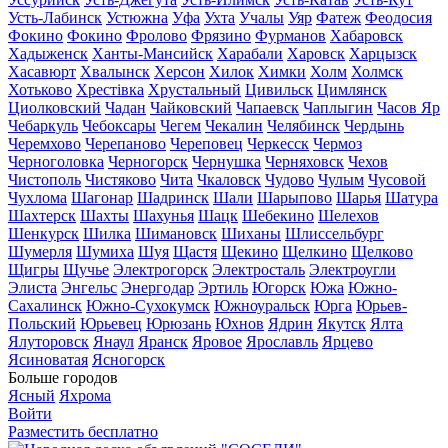
Усть-Лабинск
Устюжна
Уфа
Ухта
Учалы
Уяр
Фатеж
Феодосия
Фокино
Фокино
Фролово
Фрязино
Фурманов
Хабаровск
Хадыженск
Ханты-Мансийск
Харабали
Харовск
Харцызск
Хасавюрт
Хвалынск
Херсон
Хилок
Химки
Холм
Холмск
Хотьково
Хрестівка
Хрустальный
Цивильск
Цимлянск
Циолковский
Чадан
Чайковский
Чапаевск
Чаплыгин
Часов Яр
Чебаркуль
Чебоксары
Чегем
Чекалин
Челябинск
Чердынь
Черемхово
Черепаново
Череповец
Черкесск
Чермоз
Черноголовка
Черногорск
Чернушка
Черняховск
Чехов
Чистополь
Чистяково
Чита
Чкаловск
Чудово
Чулым
Чусовой
Чухлома
Шагонар
Шадринск
Шали
Шарыпово
Шарья
Шатура
Шахтерск
Шахты
Шахунья
Шацк
Шебекино
Шелехов
Шенкурск
Шилка
Шимановск
Шиханы
Шлиссельбург
Шумерля
Шумиха
Шуя
Щастя
Щекино
Щелкино
Щелково
Щигры
Щучье
Электрогорск
Электросталь
Электроугли
Элиста
Энгельс
Энергодар
Эртиль
Югорск
Южа
Южно-
Сахалинск
Южно-Сухокумск
Южноуральск
Юрга
Юрьев-
Польский
Юрьевец
Юрюзань
Юхнов
Ядрин
Якутск
Ялта
Ялуторовск
Янаул
Яранск
Яровое
Ярославль
Ярцево
Ясиноватая
Ясногорск
Больше городов
Ясный
Яхрома
Войти
Разместить бесплатно