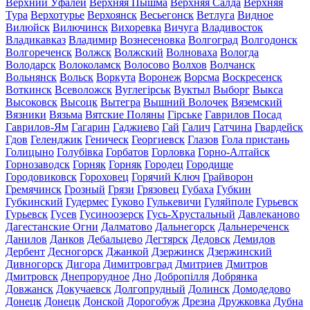
Верхний Уфалей
Верхняя Пышма
Верхняя Салда
Верхняя
Тура
Верхотурье
Верхоянск
Весьегонск
Ветлуга
Видное
Вилюйск
Вилючинск
Вихоревка
Вичуга
Владивосток
Владикавказ
Владимир
Вознесеновка
Волгоград
Волгодонск
Волгореченск
Волжск
Волжский
Волноваха
Вологда
Володарск
Волоколамск
Волосово
Волхов
Волчанск
Вольнянск
Вольск
Воркута
Воронеж
Ворсма
Воскресенск
Воткинск
Всеволожск
Вуглегірськ
Вуктыл
Выборг
Выкса
Высоковск
Высоцк
Вытегра
Вышний Волочек
Вяземский
Вязники
Вязьма
Вятские Поляны
Гірське
Гаврилов Посад
Гаврилов-Ям
Гагарин
Гаджиево
Гай
Галич
Гатчина
Гвардейск
Гдов
Геленджик
Геническ
Георгиевск
Глазов
Гола пристань
Голицыно
Голубівка
Горбатов
Горловка
Горно-Алтайск
Горнозаводск
Горняк
Горняк
Городец
Городище
Городовиковск
Гороховец
Горячий Ключ
Грайворон
Гремячинск
Грозный
Грязи
Грязовец
Губаха
Губкин
Губкинский
Гудермес
Гуково
Гулькевичи
Гуляйполе
Гурьевск
Гурьевск
Гусев
Гусиноозерск
Гусь-Хрустальный
Давлеканово
Дагестанские Огни
Далматово
Дальнегорск
Дальнереченск
Данилов
Данков
Дебальцево
Дегтярск
Дедовск
Демидов
Дербент
Десногорск
Джанкой
Дзержинск
Дзержинский
Дивногорск
Дигора
Димитровград
Дмитриев
Дмитров
Дмитровск
Днепрорудное
Дно
Добропілля
Добрянка
Довжанск
Докучаевск
Долгопрудный
Долинск
Домодедово
Донецк
Донецк
Донской
Дорогобуж
Дрезна
Дружковка
Дубна