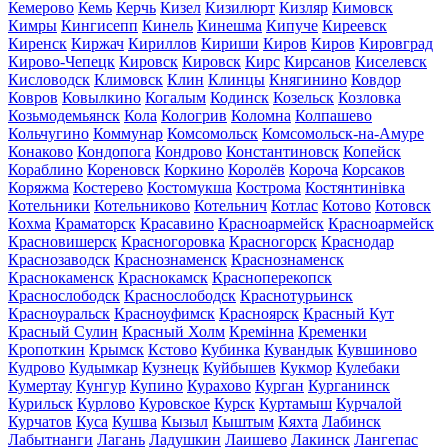
Кемерово
Кемь
Керчь
Кизел
Кизилюрт
Кизляр
Кимовск
Кимры
Кингисепп
Кинель
Кинешма
Кипуче
Киреевск
Киренск
Киржач
Кириллов
Кириши
Киров
Киров
Кировград
Кирово-Чепецк
Кировск
Кировск
Кирс
Кирсанов
Киселевск
Кисловодск
Климовск
Клин
Клинцы
Княгинино
Ковдор
Ковров
Ковылкино
Когалым
Кодинск
Козельск
Козловка
Козьмодемьянск
Кола
Кологрив
Коломна
Колпашево
Кольчугино
Коммунар
Комсомольск
Комсомольск-на-Амуре
Конаково
Кондопога
Кондрово
Константиновск
Копейск
Кораблино
Кореновск
Коркино
Королёв
Короча
Корсаков
Коряжма
Костерево
Костомукша
Кострома
Костянтинівка
Котельники
Котельниково
Котельнич
Котлас
Котово
Котовск
Кохма
Краматорск
Красавино
Красноармейск
Красноармейск
Красновишерск
Красногоровка
Красногорск
Краснодар
Краснозаводск
Краснознаменск
Краснознаменск
Краснокаменск
Краснокамск
Красноперекопск
Краснослободск
Краснослободск
Краснотурьинск
Красноуральск
Красноуфимск
Красноярск
Красный Кут
Красный Сулин
Красный Холм
Кремінна
Кременки
Кропоткин
Крымск
Кстово
Кубинка
Кувандык
Кувшиново
Кудрово
Кудымкар
Кузнецк
Куйбышев
Кукмор
Кулебаки
Кумертау
Кунгур
Купино
Курахово
Курган
Курганинск
Курильск
Курлово
Куровское
Курск
Куртамыш
Курчалой
Курчатов
Куса
Кушва
Кызыл
Кыштым
Кяхта
Лабинск
Лабытнанги
Лагань
Ладушкин
Лаишево
Лакинск
Лангепас