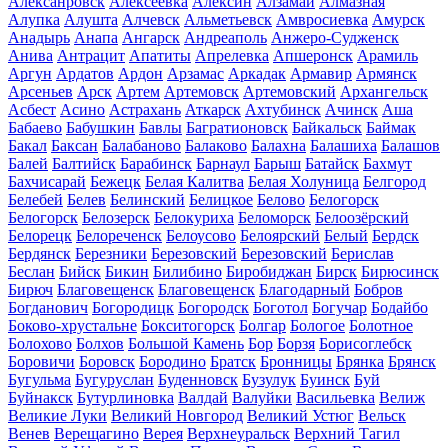
Алексанровск
Алексеевка
Алексин
Алзамай
Алмазная
Алупка
Алушта
Алчевск
Альметьевск
Амвросиевка
Амурск
Анадырь
Анапа
Ангарск
Андреаполь
Анжеро-Судженск
Анива
Антрацит
Апатиты
Апрелевка
Апшеронск
Арамиль
Аргун
Ардатов
Ардон
Арзамас
Аркадак
Армавир
Армянск
Арсеньев
Арск
Артем
Артемовск
Артемовский
Архангельск
Асбест
Асино
Астрахань
Аткарск
Ахтубинск
Ачинск
Аша
Бабаево
Бабушкин
Бавлы
Багратионовск
Байкальск
Баймак
Бакал
Баксан
Балабаново
Балаково
Балахна
Балашиха
Балашов
Балей
Балтийск
Барабинск
Барнаул
Барыш
Батайск
Бахмут
Бахчисарай
Бежецк
Белая Калитва
Белая Холуница
Белгород
Белебей
Белев
Белинский
Белицкое
Белово
Белогорск
Белогорск
Белозерск
Белокуриха
Беломорск
Белоозёрский
Белорецк
Белореченск
Белоусово
Белоярский
Белый
Бердск
Бердянск
Березники
Березовский
Березовский
Берислав
Беслан
Бийск
Бикин
Билибино
Биробиджан
Бирск
Бирюсинск
Бирюч
Благовещенск
Благовещенск
Благодарный
Бобров
Богданович
Богородицк
Богородск
Боготол
Богучар
Бодайбо
Боково-хрустальне
Бокситогорск
Болгар
Бологое
Болотное
Болохово
Болхов
Большой Камень
Бор
Борзя
Борисоглебск
Боровичи
Боровск
Бородино
Братск
Бронницы
Брянка
Брянск
Бугульма
Бугуруслан
Буденновск
Бузулук
Буинск
Буй
Буйнакск
Бутурлиновка
Валдай
Валуйки
Васильевка
Велиж
Великие Луки
Великий Новгород
Великий Устюг
Вельск
Венев
Верещагино
Верея
Верхнеуральск
Верхний Тагил