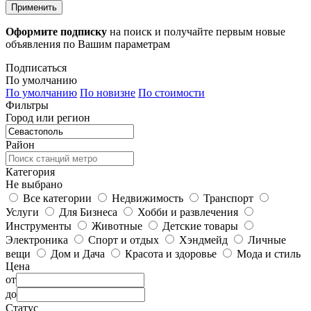
Применить
Оформите подписку
на поиск и получайте первым новые
объявления по Вашим параметрам
Подписаться
По умолчанию
По умолчанию
По новизне
По стоимости
Фильтры
Город или регион
Район
Категория
Не выбрано
Все категории
Недвижимость
Транспорт
Услуги
Для Бизнеса
Хобби и развлечения
Инструменты
Животные
Детские товары
Электроника
Спорт и отдых
Хэндмейд
Личные
вещи
Дом и Дача
Красота и здоровье
Мода и стиль
Цена
от
до
Статус