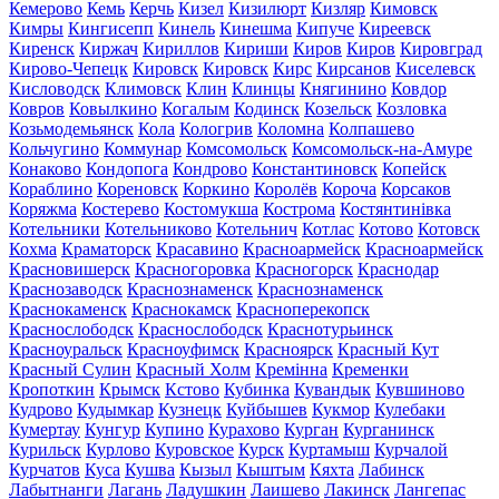
Кемерово
Кемь
Керчь
Кизел
Кизилюрт
Кизляр
Кимовск
Кимры
Кингисепп
Кинель
Кинешма
Кипуче
Киреевск
Киренск
Киржач
Кириллов
Кириши
Киров
Киров
Кировград
Кирово-Чепецк
Кировск
Кировск
Кирс
Кирсанов
Киселевск
Кисловодск
Климовск
Клин
Клинцы
Княгинино
Ковдор
Ковров
Ковылкино
Когалым
Кодинск
Козельск
Козловка
Козьмодемьянск
Кола
Кологрив
Коломна
Колпашево
Кольчугино
Коммунар
Комсомольск
Комсомольск-на-Амуре
Конаково
Кондопога
Кондрово
Константиновск
Копейск
Кораблино
Кореновск
Коркино
Королёв
Короча
Корсаков
Коряжма
Костерево
Костомукша
Кострома
Костянтинівка
Котельники
Котельниково
Котельнич
Котлас
Котово
Котовск
Кохма
Краматорск
Красавино
Красноармейск
Красноармейск
Красновишерск
Красногоровка
Красногорск
Краснодар
Краснозаводск
Краснознаменск
Краснознаменск
Краснокаменск
Краснокамск
Красноперекопск
Краснослободск
Краснослободск
Краснотурьинск
Красноуральск
Красноуфимск
Красноярск
Красный Кут
Красный Сулин
Красный Холм
Кремінна
Кременки
Кропоткин
Крымск
Кстово
Кубинка
Кувандык
Кувшиново
Кудрово
Кудымкар
Кузнецк
Куйбышев
Кукмор
Кулебаки
Кумертау
Кунгур
Купино
Курахово
Курган
Курганинск
Курильск
Курлово
Куровское
Курск
Куртамыш
Курчалой
Курчатов
Куса
Кушва
Кызыл
Кыштым
Кяхта
Лабинск
Лабытнанги
Лагань
Ладушкин
Лаишево
Лакинск
Лангепас