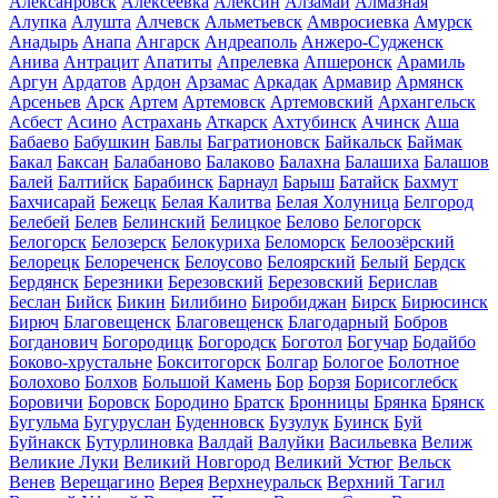
Алексанровск
Алексеевка
Алексин
Алзамай
Алмазная
Алупка
Алушта
Алчевск
Альметьевск
Амвросиевка
Амурск
Анадырь
Анапа
Ангарск
Андреаполь
Анжеро-Судженск
Анива
Антрацит
Апатиты
Апрелевка
Апшеронск
Арамиль
Аргун
Ардатов
Ардон
Арзамас
Аркадак
Армавир
Армянск
Арсеньев
Арск
Артем
Артемовск
Артемовский
Архангельск
Асбест
Асино
Астрахань
Аткарск
Ахтубинск
Ачинск
Аша
Бабаево
Бабушкин
Бавлы
Багратионовск
Байкальск
Баймак
Бакал
Баксан
Балабаново
Балаково
Балахна
Балашиха
Балашов
Балей
Балтийск
Барабинск
Барнаул
Барыш
Батайск
Бахмут
Бахчисарай
Бежецк
Белая Калитва
Белая Холуница
Белгород
Белебей
Белев
Белинский
Белицкое
Белово
Белогорск
Белогорск
Белозерск
Белокуриха
Беломорск
Белоозёрский
Белорецк
Белореченск
Белоусово
Белоярский
Белый
Бердск
Бердянск
Березники
Березовский
Березовский
Берислав
Беслан
Бийск
Бикин
Билибино
Биробиджан
Бирск
Бирюсинск
Бирюч
Благовещенск
Благовещенск
Благодарный
Бобров
Богданович
Богородицк
Богородск
Боготол
Богучар
Бодайбо
Боково-хрустальне
Бокситогорск
Болгар
Бологое
Болотное
Болохово
Болхов
Большой Камень
Бор
Борзя
Борисоглебск
Боровичи
Боровск
Бородино
Братск
Бронницы
Брянка
Брянск
Бугульма
Бугуруслан
Буденновск
Бузулук
Буинск
Буй
Буйнакск
Бутурлиновка
Валдай
Валуйки
Васильевка
Велиж
Великие Луки
Великий Новгород
Великий Устюг
Вельск
Венев
Верещагино
Верея
Верхнеуральск
Верхний Тагил