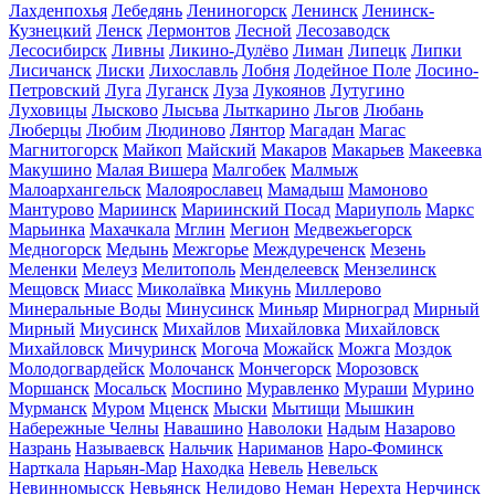
Лахденпохья
Лебедянь
Лениногорск
Ленинск
Ленинск-
Кузнецкий
Ленск
Лермонтов
Лесной
Лесозаводск
Лесосибирск
Ливны
Ликино-Дулёво
Лиман
Липецк
Липки
Лисичанск
Лиски
Лихославль
Лобня
Лодейное Поле
Лосино-
Петровский
Луга
Луганск
Луза
Лукоянов
Лутугино
Луховицы
Лысково
Лысьва
Лыткарино
Льгов
Любань
Люберцы
Любим
Людиново
Лянтор
Магадан
Магас
Магнитогорск
Майкоп
Майский
Макаров
Макарьев
Макеевка
Макушино
Малая Вишера
Малгобек
Малмыж
Малоархангельск
Малоярославец
Мамадыш
Мамоново
Мантурово
Мариинск
Мариинский Посад
Мариуполь
Маркс
Марьинка
Махачкала
Мглин
Мегион
Медвежьегорск
Медногорск
Медынь
Межгорье
Междуреченск
Мезень
Меленки
Мелеуз
Мелитополь
Менделеевск
Мензелинск
Мещовск
Миасс
Миколаївка
Микунь
Миллерово
Минеральные Воды
Минусинск
Миньяр
Мирноград
Мирный
Мирный
Миусинск
Михайлов
Михайловка
Михайловск
Михайловск
Мичуринск
Могоча
Можайск
Можга
Моздок
Молодогвардейск
Молочанск
Мончегорск
Морозовск
Моршанск
Мосальск
Моспино
Муравленко
Мураши
Мурино
Мурманск
Муром
Мценск
Мыски
Мытищи
Мышкин
Набережные Челны
Навашино
Наволоки
Надым
Назарово
Назрань
Называевск
Нальчик
Нариманов
Наро-Фоминск
Нарткала
Нарьян-Мар
Находка
Невель
Невельск
Невинномысск
Невьянск
Нелидово
Неман
Нерехта
Нерчинск