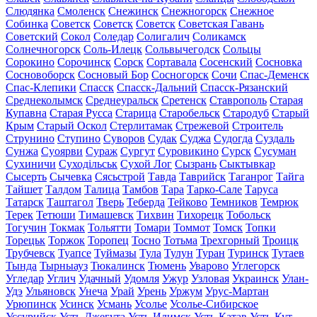
Слюдянка
Смоленск
Снежинск
Снежногорск
Снежное
Собинка
Советск
Советск
Советск
Советская Гавань
Советский
Сокол
Соледар
Солигалич
Соликамск
Солнечногорск
Соль-Илецк
Сольвычегодск
Сольцы
Сорокино
Сорочинск
Сорск
Сортавала
Сосенский
Сосновка
Сосновоборск
Сосновый Бор
Сосногорск
Сочи
Спас-Деменск
Спас-Клепики
Спасск
Спасск-Дальний
Спасск-Рязанский
Среднеколымск
Среднеуральск
Сретенск
Ставрополь
Старая
Купавна
Старая Русса
Старица
Старобельск
Стародуб
Старый
Крым
Старый Оскол
Стерлитамак
Стрежевой
Строитель
Струнино
Ступино
Суворов
Судак
Суджа
Судогда
Суздаль
Сунжа
Суоярви
Сураж
Сургут
Суровикино
Сурск
Сусуман
Сухиничи
Суходільськ
Сухой Лог
Сызрань
Сыктывкар
Сысерть
Сычевка
Сясьстрой
Тавда
Таврийск
Таганрог
Тайга
Тайшет
Талдом
Талица
Тамбов
Тара
Тарко-Сале
Таруса
Татарск
Таштагол
Тверь
Теберда
Тейково
Темников
Темрюк
Терек
Тетюши
Тимашевск
Тихвин
Тихорецк
Тобольск
Тогучин
Токмак
Тольятти
Томари
Томмот
Томск
Топки
Торецьк
Торжок
Торопец
Тосно
Тотьма
Трехгорный
Троицк
Трубчевск
Туапсе
Туймазы
Тула
Тулун
Туран
Туринск
Тутаев
Тында
Тырныауз
Тюкалинск
Тюмень
Уварово
Углегорск
Угледар
Углич
Удачный
Удомля
Ужур
Узловая
Украинск
Улан-
Удэ
Ульяновск
Унеча
Урай
Урень
Уржум
Урус-Мартан
Урюпинск
Усинск
Усмань
Усолье
Усолье-Сибирское
Уссурийск
Усть-Джегута
Усть-Илимск
Усть-Катав
Усть-Кут