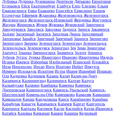
Дубовка
Дудинка
Духовщина
Дюртюли
Дятьково
Евпатория
Егорьевск
Ейск
Екатеринбург
Елабуга
Елец
Елизово
Ельня
Еманжелинск
Емва
Енакиево
Енисейск
Ермолино
Ершов
Ессентуки
Ефремов
Ждановка
Железноводск
Железногорск
Железногорск
Железногорск-Илимский
Жердевка
Жигулевск
Жиздра
Жирновск
Жуков
Жуковка
Жуковский
Завитинск
Заводоуковск
Заволжск
Заволжье
Задонск
Заинск
Закаменск
Залізне
Заозерный
Заозерск
Западная Двина
Заполярный
Запорожье
Зарайск
Заречный
Заречный
Заринск
Звенигово
Звенигород
Зверево
Зеленогорск
Зеленоград
Зеленоградск
Зеленодольск
Зеленокумск
Зерноград
Зея
Зима
Зимогорье
Златоуст
Злынка
Змеиногорск
Знаменск
Золоте
Зоринск
Зубцов
Зугрэс
Зуевка
Ивангород
Иваново
Ивантеевка
Ивдель
Игарка
Ижевск
Избербаш
Изобильный
Иланский
Иловайск
Инза
Иннополис
Инсар
Инта
Ипатово
Ирбит
Иркутск
Ирмино
Исилькуль
Искитим
Истра
Ишим
Ишимбай
Йошкар-
Ола
Кадиевка
Кадников
Казань
Калач
Калач-на-Дону
Калачинск
Калининград
Калининск
Калтан
Калуга
Кальміуське
Калязин
Камбарка
Каменка
Каменка-
Днепровская
Каменногорск
Каменск-Уральский
Каменск-
Шахтинский
Камень-на-Оби
Камешково
Камызяк
Камышин
Камышлов
Канаш
Кандалакша
Канск
Карабаново
Карабаш
Карабулак
Карасук
Карачаевск
Карачев
Каргат
Каргополь
Карпинск
Карталы
Касимов
Касли
Каспийск
Катав-Ивановск
Катайск
Каховка
Качканар
Кашин
Кашира
Кедровый