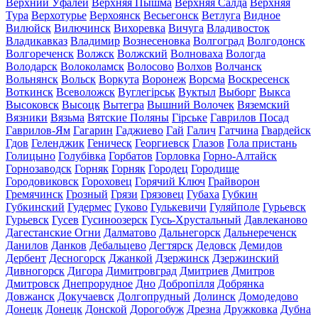
Верхний Уфалей
Верхняя Пышма
Верхняя Салда
Верхняя
Тура
Верхотурье
Верхоянск
Весьегонск
Ветлуга
Видное
Вилюйск
Вилючинск
Вихоревка
Вичуга
Владивосток
Владикавказ
Владимир
Вознесеновка
Волгоград
Волгодонск
Волгореченск
Волжск
Волжский
Волноваха
Вологда
Володарск
Волоколамск
Волосово
Волхов
Волчанск
Вольнянск
Вольск
Воркута
Воронеж
Ворсма
Воскресенск
Воткинск
Всеволожск
Вуглегірськ
Вуктыл
Выборг
Выкса
Высоковск
Высоцк
Вытегра
Вышний Волочек
Вяземский
Вязники
Вязьма
Вятские Поляны
Гірське
Гаврилов Посад
Гаврилов-Ям
Гагарин
Гаджиево
Гай
Галич
Гатчина
Гвардейск
Гдов
Геленджик
Геническ
Георгиевск
Глазов
Гола пристань
Голицыно
Голубівка
Горбатов
Горловка
Горно-Алтайск
Горнозаводск
Горняк
Горняк
Городец
Городище
Городовиковск
Гороховец
Горячий Ключ
Грайворон
Гремячинск
Грозный
Грязи
Грязовец
Губаха
Губкин
Губкинский
Гудермес
Гуково
Гулькевичи
Гуляйполе
Гурьевск
Гурьевск
Гусев
Гусиноозерск
Гусь-Хрустальный
Давлеканово
Дагестанские Огни
Далматово
Дальнегорск
Дальнереченск
Данилов
Данков
Дебальцево
Дегтярск
Дедовск
Демидов
Дербент
Десногорск
Джанкой
Дзержинск
Дзержинский
Дивногорск
Дигора
Димитровград
Дмитриев
Дмитров
Дмитровск
Днепрорудное
Дно
Добропілля
Добрянка
Довжанск
Докучаевск
Долгопрудный
Долинск
Домодедово
Донецк
Донецк
Донской
Дорогобуж
Дрезна
Дружковка
Дубна