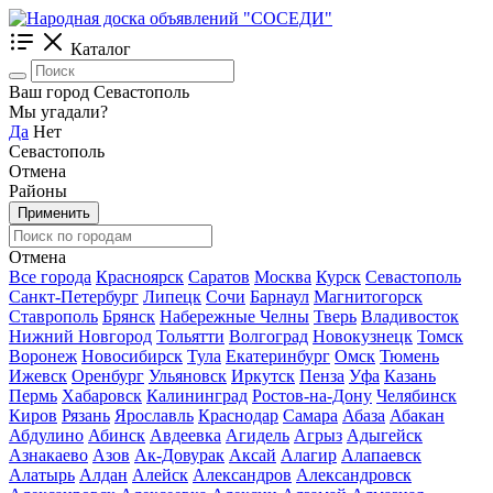
Каталог
Ваш город Севастополь
Мы угадали?
Да
Нет
Севастополь
Отмена
Районы
Применить
Отмена
Все города
Красноярск
Саратов
Москва
Курск
Севастополь
Санкт-Петербург
Липецк
Сочи
Барнаул
Магнитогорск
Ставрополь
Брянск
Набережные Челны
Тверь
Владивосток
Нижний Новгород
Тольятти
Волгоград
Новокузнецк
Томск
Воронеж
Новосибирск
Тула
Екатеринбург
Омск
Тюмень
Ижевск
Оренбург
Ульяновск
Иркутск
Пенза
Уфа
Казань
Пермь
Хабаровск
Калининград
Ростов-на-Дону
Челябинск
Киров
Рязань
Ярославль
Краснодар
Самара
Абаза
Абакан
Абдулино
Абинск
Авдеевка
Агидель
Агрыз
Адыгейск
Азнакаево
Азов
Ак-Довурак
Аксай
Алагир
Алапаевск
Алатырь
Алдан
Алейск
Александров
Александровск