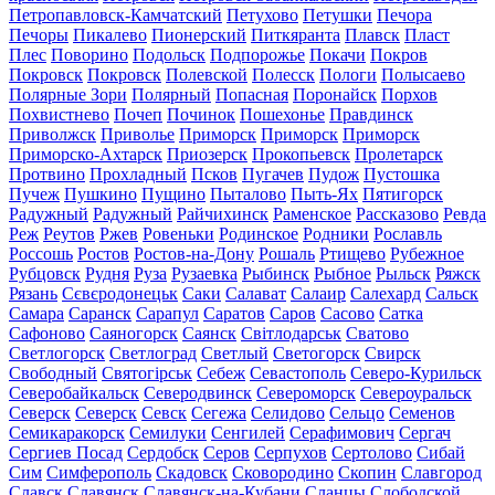
Петропавловск-Камчатский
Петухово
Петушки
Печора
Печоры
Пикалево
Пионерский
Питкяранта
Плавск
Пласт
Плес
Поворино
Подольск
Подпорожье
Покачи
Покров
Покровск
Покровск
Полевской
Полесск
Пологи
Полысаево
Полярные Зори
Полярный
Попасная
Поронайск
Порхов
Похвистнево
Почеп
Починок
Пошехонье
Правдинск
Приволжск
Приволье
Приморск
Приморск
Приморск
Приморско-Ахтарск
Приозерск
Прокопьевск
Пролетарск
Протвино
Прохладный
Псков
Пугачев
Пудож
Пустошка
Пучеж
Пушкино
Пущино
Пыталово
Пыть-Ях
Пятигорск
Радужный
Радужный
Райчихинск
Раменское
Рассказово
Ревда
Реж
Реутов
Ржев
Ровеньки
Родинское
Родники
Рославль
Россошь
Ростов
Ростов-на-Дону
Рошаль
Ртищево
Рубежное
Рубцовск
Рудня
Руза
Рузаевка
Рыбинск
Рыбное
Рыльск
Ряжск
Рязань
Сєвєродонецьк
Саки
Салават
Салаир
Салехард
Сальск
Самара
Саранск
Сарапул
Саратов
Саров
Сасово
Сатка
Сафоново
Саяногорск
Саянск
Світлодарськ
Сватово
Светлогорск
Светлоград
Светлый
Светогорск
Свирск
Свободный
Святогірськ
Себеж
Севастополь
Северо-Курильск
Северобайкальск
Северодвинск
Североморск
Североуральск
Северск
Северск
Севск
Сегежа
Селидово
Сельцо
Семенов
Семикаракорск
Семилуки
Сенгилей
Серафимович
Сергач
Сергиев Посад
Сердобск
Серов
Серпухов
Сертолово
Сибай
Сим
Симферополь
Скадовск
Сковородино
Скопин
Славгород
Славск
Славянск
Славянск-на-Кубани
Сланцы
Слободской