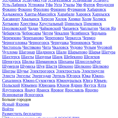
Усть-Лабинск
Устюжна
Уфа
Ухта
Учалы
Уяр
Фатеж
Феодосия
Фокино
Фокино
Фролово
Фрязино
Фурманов
Хабаровск
Хадыженск
Ханты-Мансийск
Харабали
Харовск
Харцызск
Хасавюрт
Хвалынск
Херсон
Хилок
Химки
Холм
Холмск
Хотьково
Хрестівка
Хрустальный
Цивильск
Цимлянск
Циолковский
Чадан
Чайковский
Чапаевск
Чаплыгин
Часов Яр
Чебаркуль
Чебоксары
Чегем
Чекалин
Челябинск
Чердынь
Черемхово
Черепаново
Череповец
Черкесск
Чермоз
Черноголовка
Черногорск
Чернушка
Черняховск
Чехов
Чистополь
Чистяково
Чита
Чкаловск
Чудово
Чулым
Чусовой
Чухлома
Шагонар
Шадринск
Шали
Шарыпово
Шарья
Шатура
Шахтерск
Шахты
Шахунья
Шацк
Шебекино
Шелехов
Шенкурск
Шилка
Шимановск
Шиханы
Шлиссельбург
Шумерля
Шумиха
Шуя
Щастя
Щекино
Щелкино
Щелково
Щигры
Щучье
Электрогорск
Электросталь
Электроугли
Элиста
Энгельс
Энергодар
Эртиль
Югорск
Южа
Южно-
Сахалинск
Южно-Сухокумск
Южноуральск
Юрга
Юрьев-
Польский
Юрьевец
Юрюзань
Юхнов
Ядрин
Якутск
Ялта
Ялуторовск
Янаул
Яранск
Яровое
Ярославль
Ярцево
Ясиноватая
Ясногорск
Больше городов
Ясный
Яхрома
Войти
Разместить бесплатно