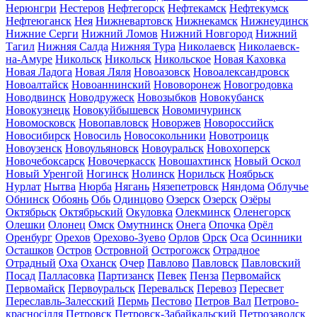
Нерюнгри
Нестеров
Нефтегорск
Нефтекамск
Нефтекумск
Нефтеюганск
Нея
Нижневартовск
Нижнекамск
Нижнеудинск
Нижние Серги
Нижний Ломов
Нижний Новгород
Нижний
Тагил
Нижняя Салда
Нижняя Тура
Николаевск
Николаевск-
на-Амуре
Никольск
Никольск
Никольское
Новая Каховка
Новая Ладога
Новая Ляля
Новоазовск
Новоалександровск
Новоалтайск
Новоаннинский
Нововоронеж
Новогродовка
Новодвинск
Новодружеск
Новозыбков
Новокубанск
Новокузнецк
Новокуйбышевск
Новомичуринск
Новомосковск
Новопавловск
Новоржев
Новороссийск
Новосибирск
Новосиль
Новосокольники
Новотроицк
Новоузенск
Новоульяновск
Новоуральск
Новохоперск
Новочебоксарск
Новочеркасск
Новошахтинск
Новый Оскол
Новый Уренгой
Ногинск
Нолинск
Норильск
Ноябрьск
Нурлат
Нытва
Нюрба
Нягань
Нязепетровск
Няндома
Облучье
Обнинск
Обоянь
Обь
Одинцово
Озерск
Озерск
Озёры
Октябрьск
Октябрьский
Окуловка
Олекминск
Оленегорск
Олешки
Олонец
Омск
Омутнинск
Онега
Опочка
Орёл
Оренбург
Орехов
Орехово-Зуево
Орлов
Орск
Оса
Осинники
Осташков
Остров
Островной
Острогожск
Отрадное
Отрадный
Оха
Оханск
Очер
Павлово
Павловск
Павловский
Посад
Палласовка
Партизанск
Певек
Пенза
Первомайск
Первомайск
Первоуральск
Перевальск
Перевоз
Пересвет
Переславль-Залесский
Пермь
Пестово
Петров Вал
Петрово-
красносілля
Петровск
Петровск-Забайкальский
Петрозаводск