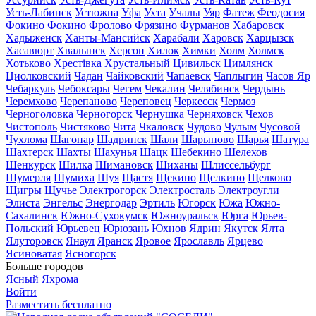
Усть-Лабинск
Устюжна
Уфа
Ухта
Учалы
Уяр
Фатеж
Феодосия
Фокино
Фокино
Фролово
Фрязино
Фурманов
Хабаровск
Хадыженск
Ханты-Мансийск
Харабали
Харовск
Харцызск
Хасавюрт
Хвалынск
Херсон
Хилок
Химки
Холм
Холмск
Хотьково
Хрестівка
Хрустальный
Цивильск
Цимлянск
Циолковский
Чадан
Чайковский
Чапаевск
Чаплыгин
Часов Яр
Чебаркуль
Чебоксары
Чегем
Чекалин
Челябинск
Чердынь
Черемхово
Черепаново
Череповец
Черкесск
Чермоз
Черноголовка
Черногорск
Чернушка
Черняховск
Чехов
Чистополь
Чистяково
Чита
Чкаловск
Чудово
Чулым
Чусовой
Чухлома
Шагонар
Шадринск
Шали
Шарыпово
Шарья
Шатура
Шахтерск
Шахты
Шахунья
Шацк
Шебекино
Шелехов
Шенкурск
Шилка
Шимановск
Шиханы
Шлиссельбург
Шумерля
Шумиха
Шуя
Щастя
Щекино
Щелкино
Щелково
Щигры
Щучье
Электрогорск
Электросталь
Электроугли
Элиста
Энгельс
Энергодар
Эртиль
Югорск
Южа
Южно-
Сахалинск
Южно-Сухокумск
Южноуральск
Юрга
Юрьев-
Польский
Юрьевец
Юрюзань
Юхнов
Ядрин
Якутск
Ялта
Ялуторовск
Янаул
Яранск
Яровое
Ярославль
Ярцево
Ясиноватая
Ясногорск
Больше городов
Ясный
Яхрома
Войти
Разместить бесплатно