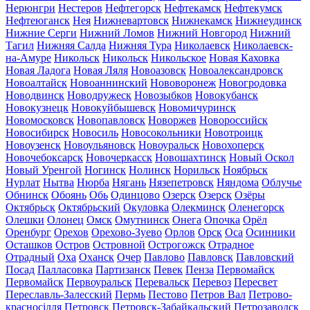
Нерюнгри
Нестеров
Нефтегорск
Нефтекамск
Нефтекумск
Нефтеюганск
Нея
Нижневартовск
Нижнекамск
Нижнеудинск
Нижние Серги
Нижний Ломов
Нижний Новгород
Нижний
Тагил
Нижняя Салда
Нижняя Тура
Николаевск
Николаевск-
на-Амуре
Никольск
Никольск
Никольское
Новая Каховка
Новая Ладога
Новая Ляля
Новоазовск
Новоалександровск
Новоалтайск
Новоаннинский
Нововоронеж
Новогродовка
Новодвинск
Новодружеск
Новозыбков
Новокубанск
Новокузнецк
Новокуйбышевск
Новомичуринск
Новомосковск
Новопавловск
Новоржев
Новороссийск
Новосибирск
Новосиль
Новосокольники
Новотроицк
Новоузенск
Новоульяновск
Новоуральск
Новохоперск
Новочебоксарск
Новочеркасск
Новошахтинск
Новый Оскол
Новый Уренгой
Ногинск
Нолинск
Норильск
Ноябрьск
Нурлат
Нытва
Нюрба
Нягань
Нязепетровск
Няндома
Облучье
Обнинск
Обоянь
Обь
Одинцово
Озерск
Озерск
Озёры
Октябрьск
Октябрьский
Окуловка
Олекминск
Оленегорск
Олешки
Олонец
Омск
Омутнинск
Онега
Опочка
Орёл
Оренбург
Орехов
Орехово-Зуево
Орлов
Орск
Оса
Осинники
Осташков
Остров
Островной
Острогожск
Отрадное
Отрадный
Оха
Оханск
Очер
Павлово
Павловск
Павловский
Посад
Палласовка
Партизанск
Певек
Пенза
Первомайск
Первомайск
Первоуральск
Перевальск
Перевоз
Пересвет
Переславль-Залесский
Пермь
Пестово
Петров Вал
Петрово-
красносілля
Петровск
Петровск-Забайкальский
Петрозаводск