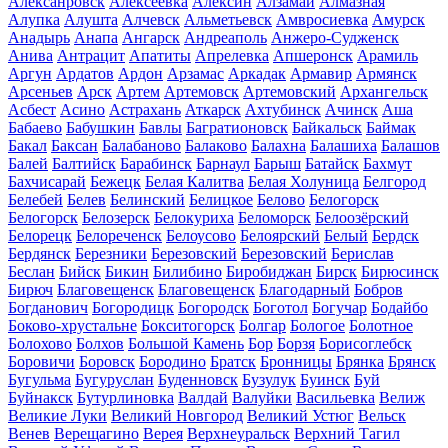
Алексанровск
Алексеевка
Алексин
Алзамай
Алмазная
Алупка
Алушта
Алчевск
Альметьевск
Амвросиевка
Амурск
Анадырь
Анапа
Ангарск
Андреаполь
Анжеро-Судженск
Анива
Антрацит
Апатиты
Апрелевка
Апшеронск
Арамиль
Аргун
Ардатов
Ардон
Арзамас
Аркадак
Армавир
Армянск
Арсеньев
Арск
Артем
Артемовск
Артемовский
Архангельск
Асбест
Асино
Астрахань
Аткарск
Ахтубинск
Ачинск
Аша
Бабаево
Бабушкин
Бавлы
Багратионовск
Байкальск
Баймак
Бакал
Баксан
Балабаново
Балаково
Балахна
Балашиха
Балашов
Балей
Балтийск
Барабинск
Барнаул
Барыш
Батайск
Бахмут
Бахчисарай
Бежецк
Белая Калитва
Белая Холуница
Белгород
Белебей
Белев
Белинский
Белицкое
Белово
Белогорск
Белогорск
Белозерск
Белокуриха
Беломорск
Белоозёрский
Белорецк
Белореченск
Белоусово
Белоярский
Белый
Бердск
Бердянск
Березники
Березовский
Березовский
Берислав
Беслан
Бийск
Бикин
Билибино
Биробиджан
Бирск
Бирюсинск
Бирюч
Благовещенск
Благовещенск
Благодарный
Бобров
Богданович
Богородицк
Богородск
Боготол
Богучар
Бодайбо
Боково-хрустальне
Бокситогорск
Болгар
Бологое
Болотное
Болохово
Болхов
Большой Камень
Бор
Борзя
Борисоглебск
Боровичи
Боровск
Бородино
Братск
Бронницы
Брянка
Брянск
Бугульма
Бугуруслан
Буденновск
Бузулук
Буинск
Буй
Буйнакск
Бутурлиновка
Валдай
Валуйки
Васильевка
Велиж
Великие Луки
Великий Новгород
Великий Устюг
Вельск
Венев
Верещагино
Верея
Верхнеуральск
Верхний Тагил