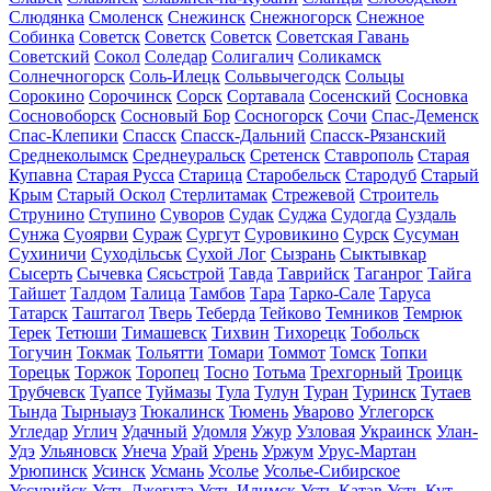
Слюдянка
Смоленск
Снежинск
Снежногорск
Снежное
Собинка
Советск
Советск
Советск
Советская Гавань
Советский
Сокол
Соледар
Солигалич
Соликамск
Солнечногорск
Соль-Илецк
Сольвычегодск
Сольцы
Сорокино
Сорочинск
Сорск
Сортавала
Сосенский
Сосновка
Сосновоборск
Сосновый Бор
Сосногорск
Сочи
Спас-Деменск
Спас-Клепики
Спасск
Спасск-Дальний
Спасск-Рязанский
Среднеколымск
Среднеуральск
Сретенск
Ставрополь
Старая
Купавна
Старая Русса
Старица
Старобельск
Стародуб
Старый
Крым
Старый Оскол
Стерлитамак
Стрежевой
Строитель
Струнино
Ступино
Суворов
Судак
Суджа
Судогда
Суздаль
Сунжа
Суоярви
Сураж
Сургут
Суровикино
Сурск
Сусуман
Сухиничи
Суходільськ
Сухой Лог
Сызрань
Сыктывкар
Сысерть
Сычевка
Сясьстрой
Тавда
Таврийск
Таганрог
Тайга
Тайшет
Талдом
Талица
Тамбов
Тара
Тарко-Сале
Таруса
Татарск
Таштагол
Тверь
Теберда
Тейково
Темников
Темрюк
Терек
Тетюши
Тимашевск
Тихвин
Тихорецк
Тобольск
Тогучин
Токмак
Тольятти
Томари
Томмот
Томск
Топки
Торецьк
Торжок
Торопец
Тосно
Тотьма
Трехгорный
Троицк
Трубчевск
Туапсе
Туймазы
Тула
Тулун
Туран
Туринск
Тутаев
Тында
Тырныауз
Тюкалинск
Тюмень
Уварово
Углегорск
Угледар
Углич
Удачный
Удомля
Ужур
Узловая
Украинск
Улан-
Удэ
Ульяновск
Унеча
Урай
Урень
Уржум
Урус-Мартан
Урюпинск
Усинск
Усмань
Усолье
Усолье-Сибирское
Уссурийск
Усть-Джегута
Усть-Илимск
Усть-Катав
Усть-Кут