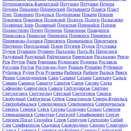
Петропавловск-Камчатский
Петухово
Петушки
Печора
Печоры
Пикалево
Пионерский
Питкяранта
Плавск
Пласт
Плес
Поворино
Подольск
Подпорожье
Покачи
Покров
Покровск
Покровск
Полевской
Полесск
Пологи
Полысаево
Полярные Зори
Полярный
Попасная
Поронайск
Порхов
Похвистнево
Почеп
Починок
Пошехонье
Правдинск
Приволжск
Приволье
Приморск
Приморск
Приморск
Приморско-Ахтарск
Приозерск
Прокопьевск
Пролетарск
Протвино
Прохладный
Псков
Пугачев
Пудож
Пустошка
Пучеж
Пушкино
Пущино
Пыталово
Пыть-Ях
Пятигорск
Радужный
Радужный
Райчихинск
Раменское
Рассказово
Ревда
Реж
Реутов
Ржев
Ровеньки
Родинское
Родники
Рославль
Россошь
Ростов
Ростов-на-Дону
Рошаль
Ртищево
Рубежное
Рубцовск
Рудня
Руза
Рузаевка
Рыбинск
Рыбное
Рыльск
Ряжск
Рязань
Сєвєродонецьк
Саки
Салават
Салаир
Салехард
Сальск
Самара
Саранск
Сарапул
Саратов
Саров
Сасово
Сатка
Сафоново
Саяногорск
Саянск
Світлодарськ
Сватово
Светлогорск
Светлоград
Светлый
Светогорск
Свирск
Свободный
Святогірськ
Себеж
Севастополь
Северо-Курильск
Северобайкальск
Северодвинск
Североморск
Североуральск
Северск
Северск
Севск
Сегежа
Селидово
Сельцо
Семенов
Семикаракорск
Семилуки
Сенгилей
Серафимович
Сергач
Сергиев Посад
Сердобск
Серов
Серпухов
Сертолово
Сибай
Сим
Симферополь
Скадовск
Сковородино
Скопин
Славгород
Славск
Славянск
Славянск-на-Кубани
Сланцы
Слободской