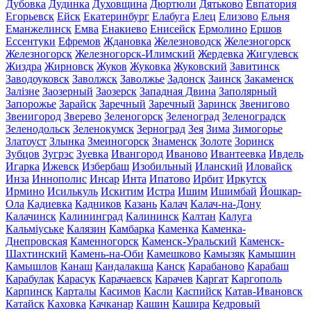
Дубовка
Дудинка
Духовщина
Дюртюли
Дятьково
Евпатория
Егорьевск
Ейск
Екатеринбург
Елабуга
Елец
Елизово
Ельня
Еманжелинск
Емва
Енакиево
Енисейск
Ермолино
Ершов
Ессентуки
Ефремов
Ждановка
Железноводск
Железногорск
Железногорск
Железногорск-Илимский
Жердевка
Жигулевск
Жиздра
Жирновск
Жуков
Жуковка
Жуковский
Завитинск
Заводоуковск
Заволжск
Заволжье
Задонск
Заинск
Закаменск
Залізне
Заозерный
Заозерск
Западная Двина
Заполярный
Запорожье
Зарайск
Заречный
Заречный
Заринск
Звенигово
Звенигород
Зверево
Зеленогорск
Зеленоград
Зеленоградск
Зеленодольск
Зеленокумск
Зерноград
Зея
Зима
Зимогорье
Златоуст
Злынка
Змеиногорск
Знаменск
Золоте
Зоринск
Зубцов
Зугрэс
Зуевка
Ивангород
Иваново
Ивантеевка
Ивдель
Игарка
Ижевск
Избербаш
Изобильный
Иланский
Иловайск
Инза
Иннополис
Инсар
Инта
Ипатово
Ирбит
Иркутск
Ирмино
Исилькуль
Искитим
Истра
Ишим
Ишимбай
Йошкар-
Ола
Кадиевка
Кадников
Казань
Калач
Калач-на-Дону
Калачинск
Калининград
Калининск
Калтан
Калуга
Кальміуське
Калязин
Камбарка
Каменка
Каменка-
Днепровская
Каменногорск
Каменск-Уральский
Каменск-
Шахтинский
Камень-на-Оби
Камешково
Камызяк
Камышин
Камышлов
Канаш
Кандалакша
Канск
Карабаново
Карабаш
Карабулак
Карасук
Карачаевск
Карачев
Каргат
Каргополь
Карпинск
Карталы
Касимов
Касли
Каспийск
Катав-Ивановск
Катайск
Каховка
Качканар
Кашин
Кашира
Кедровый