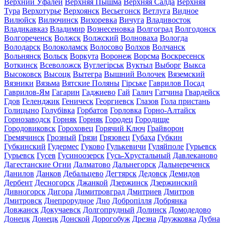
Верхний Уфалей
Верхняя Пышма
Верхняя Салда
Верхняя
Тура
Верхотурье
Верхоянск
Весьегонск
Ветлуга
Видное
Вилюйск
Вилючинск
Вихоревка
Вичуга
Владивосток
Владикавказ
Владимир
Вознесеновка
Волгоград
Волгодонск
Волгореченск
Волжск
Волжский
Волноваха
Вологда
Володарск
Волоколамск
Волосово
Волхов
Волчанск
Вольнянск
Вольск
Воркута
Воронеж
Ворсма
Воскресенск
Воткинск
Всеволожск
Вуглегірськ
Вуктыл
Выборг
Выкса
Высоковск
Высоцк
Вытегра
Вышний Волочек
Вяземский
Вязники
Вязьма
Вятские Поляны
Гірське
Гаврилов Посад
Гаврилов-Ям
Гагарин
Гаджиево
Гай
Галич
Гатчина
Гвардейск
Гдов
Геленджик
Геническ
Георгиевск
Глазов
Гола пристань
Голицыно
Голубівка
Горбатов
Горловка
Горно-Алтайск
Горнозаводск
Горняк
Горняк
Городец
Городище
Городовиковск
Гороховец
Горячий Ключ
Грайворон
Гремячинск
Грозный
Грязи
Грязовец
Губаха
Губкин
Губкинский
Гудермес
Гуково
Гулькевичи
Гуляйполе
Гурьевск
Гурьевск
Гусев
Гусиноозерск
Гусь-Хрустальный
Давлеканово
Дагестанские Огни
Далматово
Дальнегорск
Дальнереченск
Данилов
Данков
Дебальцево
Дегтярск
Дедовск
Демидов
Дербент
Десногорск
Джанкой
Дзержинск
Дзержинский
Дивногорск
Дигора
Димитровград
Дмитриев
Дмитров
Дмитровск
Днепрорудное
Дно
Добропілля
Добрянка
Довжанск
Докучаевск
Долгопрудный
Долинск
Домодедово
Донецк
Донецк
Донской
Дорогобуж
Дрезна
Дружковка
Дубна