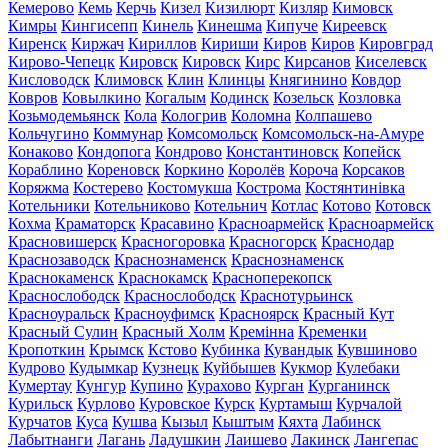
Кемерово
Кемь
Керчь
Кизел
Кизилюрт
Кизляр
Кимовск
Кимры
Кингисепп
Кинель
Кинешма
Кипуче
Киреевск
Киренск
Киржач
Кириллов
Кириши
Киров
Киров
Кировград
Кирово-Чепецк
Кировск
Кировск
Кирс
Кирсанов
Киселевск
Кисловодск
Климовск
Клин
Клинцы
Княгинино
Ковдор
Ковров
Ковылкино
Когалым
Кодинск
Козельск
Козловка
Козьмодемьянск
Кола
Кологрив
Коломна
Колпашево
Кольчугино
Коммунар
Комсомольск
Комсомольск-на-Амуре
Конаково
Кондопога
Кондрово
Константиновск
Копейск
Кораблино
Кореновск
Коркино
Королёв
Короча
Корсаков
Коряжма
Костерево
Костомукша
Кострома
Костянтинівка
Котельники
Котельниково
Котельнич
Котлас
Котово
Котовск
Кохма
Краматорск
Красавино
Красноармейск
Красноармейск
Красновишерск
Красногоровка
Красногорск
Краснодар
Краснозаводск
Краснознаменск
Краснознаменск
Краснокаменск
Краснокамск
Красноперекопск
Краснослободск
Краснослободск
Краснотурьинск
Красноуральск
Красноуфимск
Красноярск
Красный Кут
Красный Сулин
Красный Холм
Кремінна
Кременки
Кропоткин
Крымск
Кстово
Кубинка
Кувандык
Кувшиново
Кудрово
Кудымкар
Кузнецк
Куйбышев
Кукмор
Кулебаки
Кумертау
Кунгур
Купино
Курахово
Курган
Курганинск
Курильск
Курлово
Куровское
Курск
Куртамыш
Курчалой
Курчатов
Куса
Кушва
Кызыл
Кыштым
Кяхта
Лабинск
Лабытнанги
Лагань
Ладушкин
Лаишево
Лакинск
Лангепас