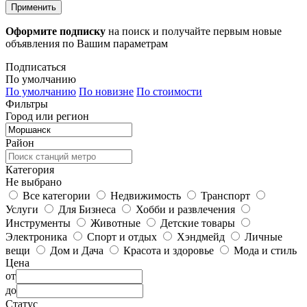
Применить
Оформите подписку
на поиск и получайте первым новые
объявления по Вашим параметрам
Подписаться
По умолчанию
По умолчанию
По новизне
По стоимости
Фильтры
Город или регион
Район
Категория
Не выбрано
Все категории
Недвижимость
Транспорт
Услуги
Для Бизнеса
Хобби и развлечения
Инструменты
Животные
Детские товары
Электроника
Спорт и отдых
Хэндмейд
Личные
вещи
Дом и Дача
Красота и здоровье
Мода и стиль
Цена
от
до
Статус