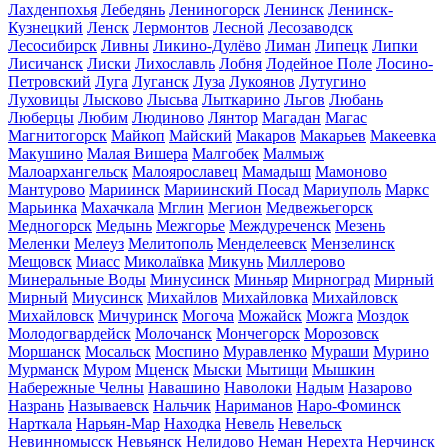
Лахденпохья
Лебедянь
Лениногорск
Ленинск
Ленинск-
Кузнецкий
Ленск
Лермонтов
Лесной
Лесозаводск
Лесосибирск
Ливны
Ликино-Дулёво
Лиман
Липецк
Липки
Лисичанск
Лиски
Лихославль
Лобня
Лодейное Поле
Лосино-
Петровский
Луга
Луганск
Луза
Лукоянов
Лутугино
Луховицы
Лысково
Лысьва
Лыткарино
Льгов
Любань
Люберцы
Любим
Людиново
Лянтор
Магадан
Магас
Магнитогорск
Майкоп
Майский
Макаров
Макарьев
Макеевка
Макушино
Малая Вишера
Малгобек
Малмыж
Малоархангельск
Малоярославец
Мамадыш
Мамоново
Мантурово
Мариинск
Мариинский Посад
Мариуполь
Маркс
Марьинка
Махачкала
Мглин
Мегион
Медвежьегорск
Медногорск
Медынь
Межгорье
Междуреченск
Мезень
Меленки
Мелеуз
Мелитополь
Менделеевск
Мензелинск
Мещовск
Миасс
Миколаївка
Микунь
Миллерово
Минеральные Воды
Минусинск
Миньяр
Мирноград
Мирный
Мирный
Миусинск
Михайлов
Михайловка
Михайловск
Михайловск
Мичуринск
Могоча
Можайск
Можга
Моздок
Молодогвардейск
Молочанск
Мончегорск
Морозовск
Моршанск
Мосальск
Моспино
Муравленко
Мураши
Мурино
Мурманск
Муром
Мценск
Мыски
Мытищи
Мышкин
Набережные Челны
Навашино
Наволоки
Надым
Назарово
Назрань
Называевск
Нальчик
Нариманов
Наро-Фоминск
Нарткала
Нарьян-Мар
Находка
Невель
Невельск
Невинномысск
Невьянск
Нелидово
Неман
Нерехта
Нерчинск