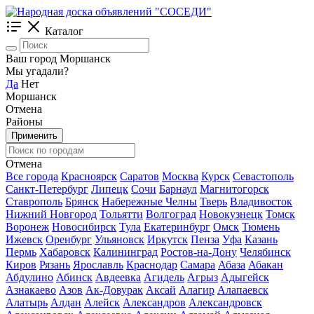
Каталог
Ваш город Моршанск
Мы угадали?
Да
Нет
Моршанск
Отмена
Районы
Применить
Отмена
Все города
Красноярск
Саратов
Москва
Курск
Севастополь
Санкт-Петербург
Липецк
Сочи
Барнаул
Магнитогорск
Ставрополь
Брянск
Набережные Челны
Тверь
Владивосток
Нижний Новгород
Тольятти
Волгоград
Новокузнецк
Томск
Воронеж
Новосибирск
Тула
Екатеринбург
Омск
Тюмень
Ижевск
Оренбург
Ульяновск
Иркутск
Пенза
Уфа
Казань
Пермь
Хабаровск
Калининград
Ростов-на-Дону
Челябинск
Киров
Рязань
Ярославль
Краснодар
Самара
Абаза
Абакан
Абдулино
Абинск
Авдеевка
Агидель
Агрыз
Адыгейск
Азнакаево
Азов
Ак-Довурак
Аксай
Алагир
Алапаевск
Алатырь
Алдан
Алейск
Александров
Александровск