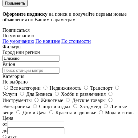
Применить
Оформите подписку
на поиск и получайте первым новые
объявления по Вашим параметрам
Подписаться
По умолчанию
По умолчанию
По новизне
По стоимости
Фильтры
Город или регион
Район
Категория
Не выбрано
Все категории
Недвижимость
Транспорт
Услуги
Для Бизнеса
Хобби и развлечения
Инструменты
Животные
Детские товары
Электроника
Спорт и отдых
Хэндмейд
Личные
вещи
Дом и Дача
Красота и здоровье
Мода и стиль
Цена
от
до
Статус