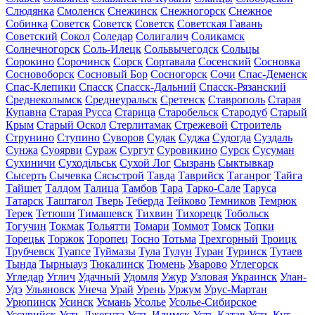
Слюдянка
Смоленск
Снежинск
Снежногорск
Снежное
Собинка
Советск
Советск
Советск
Советская Гавань
Советский
Сокол
Соледар
Солигалич
Соликамск
Солнечногорск
Соль-Илецк
Сольвычегодск
Сольцы
Сорокино
Сорочинск
Сорск
Сортавала
Сосенский
Сосновка
Сосновоборск
Сосновый Бор
Сосногорск
Сочи
Спас-Деменск
Спас-Клепики
Спасск
Спасск-Дальний
Спасск-Рязанский
Среднеколымск
Среднеуральск
Сретенск
Ставрополь
Старая
Купавна
Старая Русса
Старица
Старобельск
Стародуб
Старый
Крым
Старый Оскол
Стерлитамак
Стрежевой
Строитель
Струнино
Ступино
Суворов
Судак
Суджа
Судогда
Суздаль
Сунжа
Суоярви
Сураж
Сургут
Суровикино
Сурск
Сусуман
Сухиничи
Суходільськ
Сухой Лог
Сызрань
Сыктывкар
Сысерть
Сычевка
Сясьстрой
Тавда
Таврийск
Таганрог
Тайга
Тайшет
Талдом
Талица
Тамбов
Тара
Тарко-Сале
Таруса
Татарск
Таштагол
Тверь
Теберда
Тейково
Темников
Темрюк
Терек
Тетюши
Тимашевск
Тихвин
Тихорецк
Тобольск
Тогучин
Токмак
Тольятти
Томари
Томмот
Томск
Топки
Торецьк
Торжок
Торопец
Тосно
Тотьма
Трехгорный
Троицк
Трубчевск
Туапсе
Туймазы
Тула
Тулун
Туран
Туринск
Тутаев
Тында
Тырныауз
Тюкалинск
Тюмень
Уварово
Углегорск
Угледар
Углич
Удачный
Удомля
Ужур
Узловая
Украинск
Улан-
Удэ
Ульяновск
Унеча
Урай
Урень
Уржум
Урус-Мартан
Урюпинск
Усинск
Усмань
Усолье
Усолье-Сибирское
Уссурийск
Усть-Джегута
Усть-Илимск
Усть-Катав
Усть-Кут