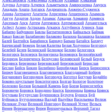
Алексанровск
Алексеевка
Алексин
Алзамай
Алмазная
Алупка
Алушта
Алчевск
Альметьевск
Амвросиевка
Амурск
Анадырь
Анапа
Ангарск
Андреаполь
Анжеро-Судженск
Анива
Антрацит
Апатиты
Апрелевка
Апшеронск
Арамиль
Аргун
Ардатов
Ардон
Арзамас
Аркадак
Армавир
Армянск
Арсеньев
Арск
Артем
Артемовск
Артемовский
Архангельск
Асбест
Асино
Астрахань
Аткарск
Ахтубинск
Ачинск
Аша
Бабаево
Бабушкин
Бавлы
Багратионовск
Байкальск
Баймак
Бакал
Баксан
Балабаново
Балаково
Балахна
Балашиха
Балашов
Балей
Балтийск
Барабинск
Барнаул
Барыш
Батайск
Бахмут
Бахчисарай
Бежецк
Белая Калитва
Белая Холуница
Белгород
Белебей
Белев
Белинский
Белицкое
Белово
Белогорск
Белогорск
Белозерск
Белокуриха
Беломорск
Белоозёрский
Белорецк
Белореченск
Белоусово
Белоярский
Белый
Бердск
Бердянск
Березники
Березовский
Березовский
Берислав
Беслан
Бийск
Бикин
Билибино
Биробиджан
Бирск
Бирюсинск
Бирюч
Благовещенск
Благовещенск
Благодарный
Бобров
Богданович
Богородицк
Богородск
Боготол
Богучар
Бодайбо
Боково-хрустальне
Бокситогорск
Болгар
Бологое
Болотное
Болохово
Болхов
Большой Камень
Бор
Борзя
Борисоглебск
Боровичи
Боровск
Бородино
Братск
Бронницы
Брянка
Брянск
Бугульма
Бугуруслан
Буденновск
Бузулук
Буинск
Буй
Буйнакск
Бутурлиновка
Валдай
Валуйки
Васильевка
Велиж
Великие Луки
Великий Новгород
Великий Устюг
Вельск
Венев
Верещагино
Верея
Верхнеуральск
Верхний Тагил