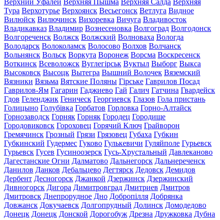
Верхний Уфалей
Верхняя Пышма
Верхняя Салда
Верхняя
Тура
Верхотурье
Верхоянск
Весьегонск
Ветлуга
Видное
Вилюйск
Вилючинск
Вихоревка
Вичуга
Владивосток
Владикавказ
Владимир
Вознесеновка
Волгоград
Волгодонск
Волгореченск
Волжск
Волжский
Волноваха
Вологда
Володарск
Волоколамск
Волосово
Волхов
Волчанск
Вольнянск
Вольск
Воркута
Воронеж
Ворсма
Воскресенск
Воткинск
Всеволожск
Вуглегірськ
Вуктыл
Выборг
Выкса
Высоковск
Высоцк
Вытегра
Вышний Волочек
Вяземский
Вязники
Вязьма
Вятские Поляны
Гірське
Гаврилов Посад
Гаврилов-Ям
Гагарин
Гаджиево
Гай
Галич
Гатчина
Гвардейск
Гдов
Геленджик
Геническ
Георгиевск
Глазов
Гола пристань
Голицыно
Голубівка
Горбатов
Горловка
Горно-Алтайск
Горнозаводск
Горняк
Горняк
Городец
Городище
Городовиковск
Гороховец
Горячий Ключ
Грайворон
Гремячинск
Грозный
Грязи
Грязовец
Губаха
Губкин
Губкинский
Гудермес
Гуково
Гулькевичи
Гуляйполе
Гурьевск
Гурьевск
Гусев
Гусиноозерск
Гусь-Хрустальный
Давлеканово
Дагестанские Огни
Далматово
Дальнегорск
Дальнереченск
Данилов
Данков
Дебальцево
Дегтярск
Дедовск
Демидов
Дербент
Десногорск
Джанкой
Дзержинск
Дзержинский
Дивногорск
Дигора
Димитровград
Дмитриев
Дмитров
Дмитровск
Днепрорудное
Дно
Добропілля
Добрянка
Довжанск
Докучаевск
Долгопрудный
Долинск
Домодедово
Донецк
Донецк
Донской
Дорогобуж
Дрезна
Дружковка
Дубна