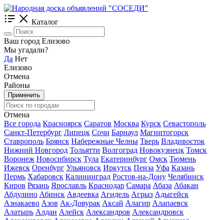
Каталог
Ваш город Елизово
Мы угадали?
Да
Нет
Елизово
Отмена
Районы
Применить
Отмена
Все города
Красноярск
Саратов
Москва
Курск
Севастополь
Санкт-Петербург
Липецк
Сочи
Барнаул
Магнитогорск
Ставрополь
Брянск
Набережные Челны
Тверь
Владивосток
Нижний Новгород
Тольятти
Волгоград
Новокузнецк
Томск
Воронеж
Новосибирск
Тула
Екатеринбург
Омск
Тюмень
Ижевск
Оренбург
Ульяновск
Иркутск
Пенза
Уфа
Казань
Пермь
Хабаровск
Калининград
Ростов-на-Дону
Челябинск
Киров
Рязань
Ярославль
Краснодар
Самара
Абаза
Абакан
Абдулино
Абинск
Авдеевка
Агидель
Агрыз
Адыгейск
Азнакаево
Азов
Ак-Довурак
Аксай
Алагир
Алапаевск
Алатырь
Алдан
Алейск
Александров
Александровск