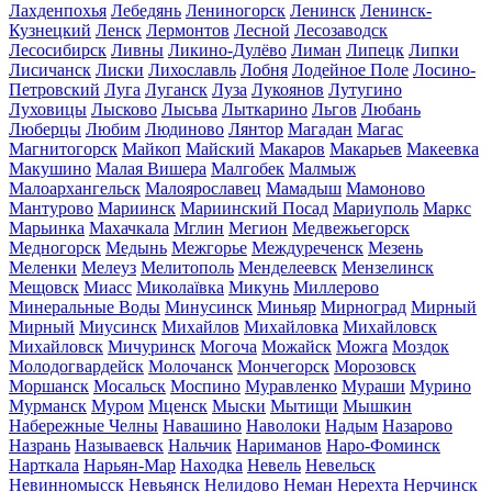
Лахденпохья
Лебедянь
Лениногорск
Ленинск
Ленинск-
Кузнецкий
Ленск
Лермонтов
Лесной
Лесозаводск
Лесосибирск
Ливны
Ликино-Дулёво
Лиман
Липецк
Липки
Лисичанск
Лиски
Лихославль
Лобня
Лодейное Поле
Лосино-
Петровский
Луга
Луганск
Луза
Лукоянов
Лутугино
Луховицы
Лысково
Лысьва
Лыткарино
Льгов
Любань
Люберцы
Любим
Людиново
Лянтор
Магадан
Магас
Магнитогорск
Майкоп
Майский
Макаров
Макарьев
Макеевка
Макушино
Малая Вишера
Малгобек
Малмыж
Малоархангельск
Малоярославец
Мамадыш
Мамоново
Мантурово
Мариинск
Мариинский Посад
Мариуполь
Маркс
Марьинка
Махачкала
Мглин
Мегион
Медвежьегорск
Медногорск
Медынь
Межгорье
Междуреченск
Мезень
Меленки
Мелеуз
Мелитополь
Менделеевск
Мензелинск
Мещовск
Миасс
Миколаївка
Микунь
Миллерово
Минеральные Воды
Минусинск
Миньяр
Мирноград
Мирный
Мирный
Миусинск
Михайлов
Михайловка
Михайловск
Михайловск
Мичуринск
Могоча
Можайск
Можга
Моздок
Молодогвардейск
Молочанск
Мончегорск
Морозовск
Моршанск
Мосальск
Моспино
Муравленко
Мураши
Мурино
Мурманск
Муром
Мценск
Мыски
Мытищи
Мышкин
Набережные Челны
Навашино
Наволоки
Надым
Назарово
Назрань
Называевск
Нальчик
Нариманов
Наро-Фоминск
Нарткала
Нарьян-Мар
Находка
Невель
Невельск
Невинномысск
Невьянск
Нелидово
Неман
Нерехта
Нерчинск