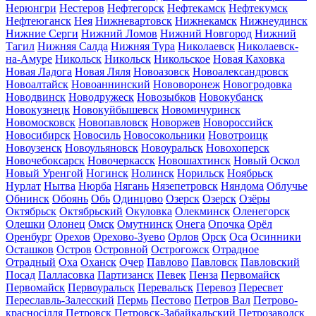
Нерюнгри
Нестеров
Нефтегорск
Нефтекамск
Нефтекумск
Нефтеюганск
Нея
Нижневартовск
Нижнекамск
Нижнеудинск
Нижние Серги
Нижний Ломов
Нижний Новгород
Нижний
Тагил
Нижняя Салда
Нижняя Тура
Николаевск
Николаевск-
на-Амуре
Никольск
Никольск
Никольское
Новая Каховка
Новая Ладога
Новая Ляля
Новоазовск
Новоалександровск
Новоалтайск
Новоаннинский
Нововоронеж
Новогродовка
Новодвинск
Новодружеск
Новозыбков
Новокубанск
Новокузнецк
Новокуйбышевск
Новомичуринск
Новомосковск
Новопавловск
Новоржев
Новороссийск
Новосибирск
Новосиль
Новосокольники
Новотроицк
Новоузенск
Новоульяновск
Новоуральск
Новохоперск
Новочебоксарск
Новочеркасск
Новошахтинск
Новый Оскол
Новый Уренгой
Ногинск
Нолинск
Норильск
Ноябрьск
Нурлат
Нытва
Нюрба
Нягань
Нязепетровск
Няндома
Облучье
Обнинск
Обоянь
Обь
Одинцово
Озерск
Озерск
Озёры
Октябрьск
Октябрьский
Окуловка
Олекминск
Оленегорск
Олешки
Олонец
Омск
Омутнинск
Онега
Опочка
Орёл
Оренбург
Орехов
Орехово-Зуево
Орлов
Орск
Оса
Осинники
Осташков
Остров
Островной
Острогожск
Отрадное
Отрадный
Оха
Оханск
Очер
Павлово
Павловск
Павловский
Посад
Палласовка
Партизанск
Певек
Пенза
Первомайск
Первомайск
Первоуральск
Перевальск
Перевоз
Пересвет
Переславль-Залесский
Пермь
Пестово
Петров Вал
Петрово-
красносілля
Петровск
Петровск-Забайкальский
Петрозаводск