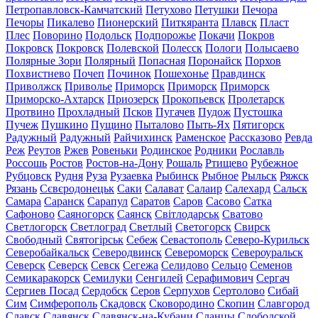
Петропавловск-Камчатский
Петухово
Петушки
Печора
Печоры
Пикалево
Пионерский
Питкяранта
Плавск
Пласт
Плес
Поворино
Подольск
Подпорожье
Покачи
Покров
Покровск
Покровск
Полевской
Полесск
Пологи
Полысаево
Полярные Зори
Полярный
Попасная
Поронайск
Порхов
Похвистнево
Почеп
Починок
Пошехонье
Правдинск
Приволжск
Приволье
Приморск
Приморск
Приморск
Приморско-Ахтарск
Приозерск
Прокопьевск
Пролетарск
Протвино
Прохладный
Псков
Пугачев
Пудож
Пустошка
Пучеж
Пушкино
Пущино
Пыталово
Пыть-Ях
Пятигорск
Радужный
Радужный
Райчихинск
Раменское
Рассказово
Ревда
Реж
Реутов
Ржев
Ровеньки
Родинское
Родники
Рославль
Россошь
Ростов
Ростов-на-Дону
Рошаль
Ртищево
Рубежное
Рубцовск
Рудня
Руза
Рузаевка
Рыбинск
Рыбное
Рыльск
Ряжск
Рязань
Сєвєродонецьк
Саки
Салават
Салаир
Салехард
Сальск
Самара
Саранск
Сарапул
Саратов
Саров
Сасово
Сатка
Сафоново
Саяногорск
Саянск
Світлодарськ
Сватово
Светлогорск
Светлоград
Светлый
Светогорск
Свирск
Свободный
Святогірськ
Себеж
Севастополь
Северо-Курильск
Северобайкальск
Северодвинск
Североморск
Североуральск
Северск
Северск
Севск
Сегежа
Селидово
Сельцо
Семенов
Семикаракорск
Семилуки
Сенгилей
Серафимович
Сергач
Сергиев Посад
Сердобск
Серов
Серпухов
Сертолово
Сибай
Сим
Симферополь
Скадовск
Сковородино
Скопин
Славгород
Славск
Славянск
Славянск-на-Кубани
Сланцы
Слободской