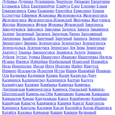
Дубовка
Дудинка
Духовщина
Дюртюли
Дятьково
Евпатория
Егорьевск
Ейск
Екатеринбург
Елабуга
Елец
Елизово
Ельня
Еманжелинск
Емва
Енакиево
Енисейск
Ермолино
Ершов
Ессентуки
Ефремов
Ждановка
Железноводск
Железногорск
Железногорск
Железногорск-Илимский
Жердевка
Жигулевск
Жиздра
Жирновск
Жуков
Жуковка
Жуковский
Завитинск
Заводоуковск
Заволжск
Заволжье
Задонск
Заинск
Закаменск
Залізне
Заозерный
Заозерск
Западная Двина
Заполярный
Запорожье
Зарайск
Заречный
Заречный
Заринск
Звенигово
Звенигород
Зверево
Зеленогорск
Зеленоград
Зеленоградск
Зеленодольск
Зеленокумск
Зерноград
Зея
Зима
Зимогорье
Златоуст
Злынка
Змеиногорск
Знаменск
Золоте
Зоринск
Зубцов
Зугрэс
Зуевка
Ивангород
Иваново
Ивантеевка
Ивдель
Игарка
Ижевск
Избербаш
Изобильный
Иланский
Иловайск
Инза
Иннополис
Инсар
Инта
Ипатово
Ирбит
Иркутск
Ирмино
Исилькуль
Искитим
Истра
Ишим
Ишимбай
Йошкар-
Ола
Кадиевка
Кадников
Казань
Калач
Калач-на-Дону
Калачинск
Калининград
Калининск
Калтан
Калуга
Кальміуське
Калязин
Камбарка
Каменка
Каменка-
Днепровская
Каменногорск
Каменск-Уральский
Каменск-
Шахтинский
Камень-на-Оби
Камешково
Камызяк
Камышин
Камышлов
Канаш
Кандалакша
Канск
Карабаново
Карабаш
Карабулак
Карасук
Карачаевск
Карачев
Каргат
Каргополь
Карпинск
Карталы
Касимов
Касли
Каспийск
Катав-Ивановск
Катайск
Каховка
Качканар
Кашин
Кашира
Кедровый