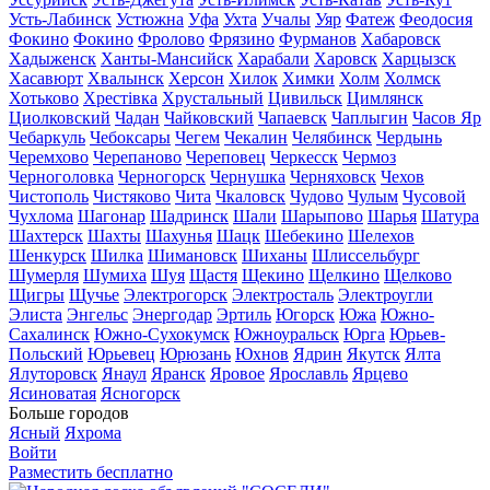
Усть-Лабинск
Устюжна
Уфа
Ухта
Учалы
Уяр
Фатеж
Феодосия
Фокино
Фокино
Фролово
Фрязино
Фурманов
Хабаровск
Хадыженск
Ханты-Мансийск
Харабали
Харовск
Харцызск
Хасавюрт
Хвалынск
Херсон
Хилок
Химки
Холм
Холмск
Хотьково
Хрестівка
Хрустальный
Цивильск
Цимлянск
Циолковский
Чадан
Чайковский
Чапаевск
Чаплыгин
Часов Яр
Чебаркуль
Чебоксары
Чегем
Чекалин
Челябинск
Чердынь
Черемхово
Черепаново
Череповец
Черкесск
Чермоз
Черноголовка
Черногорск
Чернушка
Черняховск
Чехов
Чистополь
Чистяково
Чита
Чкаловск
Чудово
Чулым
Чусовой
Чухлома
Шагонар
Шадринск
Шали
Шарыпово
Шарья
Шатура
Шахтерск
Шахты
Шахунья
Шацк
Шебекино
Шелехов
Шенкурск
Шилка
Шимановск
Шиханы
Шлиссельбург
Шумерля
Шумиха
Шуя
Щастя
Щекино
Щелкино
Щелково
Щигры
Щучье
Электрогорск
Электросталь
Электроугли
Элиста
Энгельс
Энергодар
Эртиль
Югорск
Южа
Южно-
Сахалинск
Южно-Сухокумск
Южноуральск
Юрга
Юрьев-
Польский
Юрьевец
Юрюзань
Юхнов
Ядрин
Якутск
Ялта
Ялуторовск
Янаул
Яранск
Яровое
Ярославль
Ярцево
Ясиноватая
Ясногорск
Больше городов
Ясный
Яхрома
Войти
Разместить бесплатно