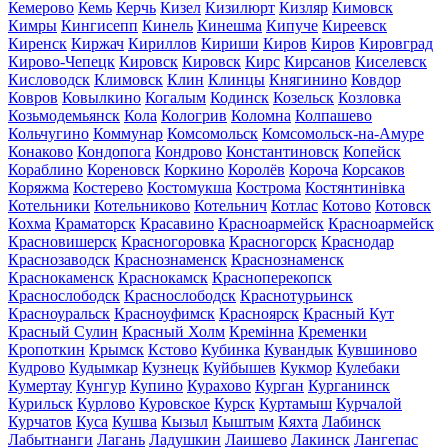
Кемерово
Кемь
Керчь
Кизел
Кизилюрт
Кизляр
Кимовск
Кимры
Кингисепп
Кинель
Кинешма
Кипуче
Киреевск
Киренск
Киржач
Кириллов
Кириши
Киров
Киров
Кировград
Кирово-Чепецк
Кировск
Кировск
Кирс
Кирсанов
Киселевск
Кисловодск
Климовск
Клин
Клинцы
Княгинино
Ковдор
Ковров
Ковылкино
Когалым
Кодинск
Козельск
Козловка
Козьмодемьянск
Кола
Кологрив
Коломна
Колпашево
Кольчугино
Коммунар
Комсомольск
Комсомольск-на-Амуре
Конаково
Кондопога
Кондрово
Константиновск
Копейск
Кораблино
Кореновск
Коркино
Королёв
Короча
Корсаков
Коряжма
Костерево
Костомукша
Кострома
Костянтинівка
Котельники
Котельниково
Котельнич
Котлас
Котово
Котовск
Кохма
Краматорск
Красавино
Красноармейск
Красноармейск
Красновишерск
Красногоровка
Красногорск
Краснодар
Краснозаводск
Краснознаменск
Краснознаменск
Краснокаменск
Краснокамск
Красноперекопск
Краснослободск
Краснослободск
Краснотурьинск
Красноуральск
Красноуфимск
Красноярск
Красный Кут
Красный Сулин
Красный Холм
Кремінна
Кременки
Кропоткин
Крымск
Кстово
Кубинка
Кувандык
Кувшиново
Кудрово
Кудымкар
Кузнецк
Куйбышев
Кукмор
Кулебаки
Кумертау
Кунгур
Купино
Курахово
Курган
Курганинск
Курильск
Курлово
Куровское
Курск
Куртамыш
Курчалой
Курчатов
Куса
Кушва
Кызыл
Кыштым
Кяхта
Лабинск
Лабытнанги
Лагань
Ладушкин
Лаишево
Лакинск
Лангепас