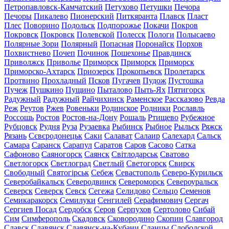
Петропавловск-Камчатский
Петухово
Петушки
Печора
Печоры
Пикалево
Пионерский
Питкяранта
Плавск
Пласт
Плес
Поворино
Подольск
Подпорожье
Покачи
Покров
Покровск
Покровск
Полевской
Полесск
Пологи
Полысаево
Полярные Зори
Полярный
Попасная
Поронайск
Порхов
Похвистнево
Почеп
Починок
Пошехонье
Правдинск
Приволжск
Приволье
Приморск
Приморск
Приморск
Приморско-Ахтарск
Приозерск
Прокопьевск
Пролетарск
Протвино
Прохладный
Псков
Пугачев
Пудож
Пустошка
Пучеж
Пушкино
Пущино
Пыталово
Пыть-Ях
Пятигорск
Радужный
Радужный
Райчихинск
Раменское
Рассказово
Ревда
Реж
Реутов
Ржев
Ровеньки
Родинское
Родники
Рославль
Россошь
Ростов
Ростов-на-Дону
Рошаль
Ртищево
Рубежное
Рубцовск
Рудня
Руза
Рузаевка
Рыбинск
Рыбное
Рыльск
Ряжск
Рязань
Сєвєродонецьк
Саки
Салават
Салаир
Салехард
Сальск
Самара
Саранск
Сарапул
Саратов
Саров
Сасово
Сатка
Сафоново
Саяногорск
Саянск
Світлодарськ
Сватово
Светлогорск
Светлоград
Светлый
Светогорск
Свирск
Свободный
Святогірськ
Себеж
Севастополь
Северо-Курильск
Северобайкальск
Северодвинск
Североморск
Североуральск
Северск
Северск
Севск
Сегежа
Селидово
Сельцо
Семенов
Семикаракорск
Семилуки
Сенгилей
Серафимович
Сергач
Сергиев Посад
Сердобск
Серов
Серпухов
Сертолово
Сибай
Сим
Симферополь
Скадовск
Сковородино
Скопин
Славгород
Славск
Славянск
Славянск-на-Кубани
Сланцы
Слободской