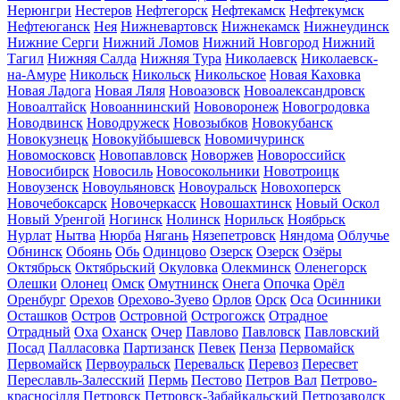
Нерюнгри
Нестеров
Нефтегорск
Нефтекамск
Нефтекумск
Нефтеюганск
Нея
Нижневартовск
Нижнекамск
Нижнеудинск
Нижние Серги
Нижний Ломов
Нижний Новгород
Нижний
Тагил
Нижняя Салда
Нижняя Тура
Николаевск
Николаевск-
на-Амуре
Никольск
Никольск
Никольское
Новая Каховка
Новая Ладога
Новая Ляля
Новоазовск
Новоалександровск
Новоалтайск
Новоаннинский
Нововоронеж
Новогродовка
Новодвинск
Новодружеск
Новозыбков
Новокубанск
Новокузнецк
Новокуйбышевск
Новомичуринск
Новомосковск
Новопавловск
Новоржев
Новороссийск
Новосибирск
Новосиль
Новосокольники
Новотроицк
Новоузенск
Новоульяновск
Новоуральск
Новохоперск
Новочебоксарск
Новочеркасск
Новошахтинск
Новый Оскол
Новый Уренгой
Ногинск
Нолинск
Норильск
Ноябрьск
Нурлат
Нытва
Нюрба
Нягань
Нязепетровск
Няндома
Облучье
Обнинск
Обоянь
Обь
Одинцово
Озерск
Озерск
Озёры
Октябрьск
Октябрьский
Окуловка
Олекминск
Оленегорск
Олешки
Олонец
Омск
Омутнинск
Онега
Опочка
Орёл
Оренбург
Орехов
Орехово-Зуево
Орлов
Орск
Оса
Осинники
Осташков
Остров
Островной
Острогожск
Отрадное
Отрадный
Оха
Оханск
Очер
Павлово
Павловск
Павловский
Посад
Палласовка
Партизанск
Певек
Пенза
Первомайск
Первомайск
Первоуральск
Перевальск
Перевоз
Пересвет
Переславль-Залесский
Пермь
Пестово
Петров Вал
Петрово-
красносілля
Петровск
Петровск-Забайкальский
Петрозаводск