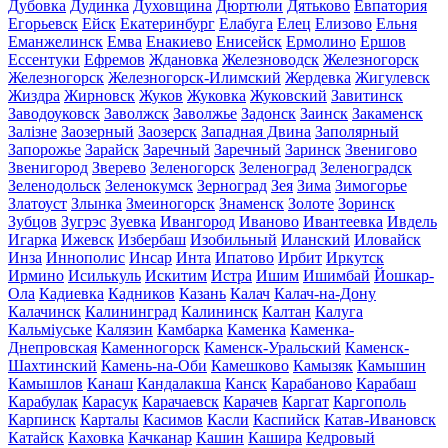
Дубовка
Дудинка
Духовщина
Дюртюли
Дятьково
Евпатория
Егорьевск
Ейск
Екатеринбург
Елабуга
Елец
Елизово
Ельня
Еманжелинск
Емва
Енакиево
Енисейск
Ермолино
Ершов
Ессентуки
Ефремов
Ждановка
Железноводск
Железногорск
Железногорск
Железногорск-Илимский
Жердевка
Жигулевск
Жиздра
Жирновск
Жуков
Жуковка
Жуковский
Завитинск
Заводоуковск
Заволжск
Заволжье
Задонск
Заинск
Закаменск
Залізне
Заозерный
Заозерск
Западная Двина
Заполярный
Запорожье
Зарайск
Заречный
Заречный
Заринск
Звенигово
Звенигород
Зверево
Зеленогорск
Зеленоград
Зеленоградск
Зеленодольск
Зеленокумск
Зерноград
Зея
Зима
Зимогорье
Златоуст
Злынка
Змеиногорск
Знаменск
Золоте
Зоринск
Зубцов
Зугрэс
Зуевка
Ивангород
Иваново
Ивантеевка
Ивдель
Игарка
Ижевск
Избербаш
Изобильный
Иланский
Иловайск
Инза
Иннополис
Инсар
Инта
Ипатово
Ирбит
Иркутск
Ирмино
Исилькуль
Искитим
Истра
Ишим
Ишимбай
Йошкар-
Ола
Кадиевка
Кадников
Казань
Калач
Калач-на-Дону
Калачинск
Калининград
Калининск
Калтан
Калуга
Кальміуське
Калязин
Камбарка
Каменка
Каменка-
Днепровская
Каменногорск
Каменск-Уральский
Каменск-
Шахтинский
Камень-на-Оби
Камешково
Камызяк
Камышин
Камышлов
Канаш
Кандалакша
Канск
Карабаново
Карабаш
Карабулак
Карасук
Карачаевск
Карачев
Каргат
Каргополь
Карпинск
Карталы
Касимов
Касли
Каспийск
Катав-Ивановск
Катайск
Каховка
Качканар
Кашин
Кашира
Кедровый