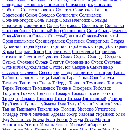
Слюдянка
Смоленск
Снежинск
Снежногорск
Снежное
Собинка
Советск
Советск
Советск
Советская Гавань
Советский
Сокол
Соледар
Солигалич
Соликамск
Солнечногорск
Соль-Илецк
Сольвычегодск
Сольцы
Сорокино
Сорочинск
Сорск
Сортавала
Сосенский
Сосновка
Сосновоборск
Сосновый Бор
Сосногорск
Сочи
Спас-Деменск
Спас-Клепики
Спасск
Спасск-Дальний
Спасск-Рязанский
Среднеколымск
Среднеуральск
Сретенск
Ставрополь
Старая
Купавна
Старая Русса
Старица
Старобельск
Стародуб
Старый
Крым
Старый Оскол
Стерлитамак
Стрежевой
Строитель
Струнино
Ступино
Суворов
Судак
Суджа
Судогда
Суздаль
Сунжа
Суоярви
Сураж
Сургут
Суровикино
Сурск
Сусуман
Сухиничи
Суходільськ
Сухой Лог
Сызрань
Сыктывкар
Сысерть
Сычевка
Сясьстрой
Тавда
Таврийск
Таганрог
Тайга
Тайшет
Талдом
Талица
Тамбов
Тара
Тарко-Сале
Таруса
Татарск
Таштагол
Тверь
Теберда
Тейково
Темников
Темрюк
Терек
Тетюши
Тимашевск
Тихвин
Тихорецк
Тобольск
Тогучин
Токмак
Тольятти
Томари
Томмот
Томск
Топки
Торецьк
Торжок
Торопец
Тосно
Тотьма
Трехгорный
Троицк
Трубчевск
Туапсе
Туймазы
Тула
Тулун
Туран
Туринск
Тутаев
Тында
Тырныауз
Тюкалинск
Тюмень
Уварово
Углегорск
Угледар
Углич
Удачный
Удомля
Ужур
Узловая
Украинск
Улан-
Удэ
Ульяновск
Унеча
Урай
Урень
Уржум
Урус-Мартан
Урюпинск
Усинск
Усмань
Усолье
Усолье-Сибирское
Уссурийск
Усть-Джегута
Усть-Илимск
Усть-Катав
Усть-Кут