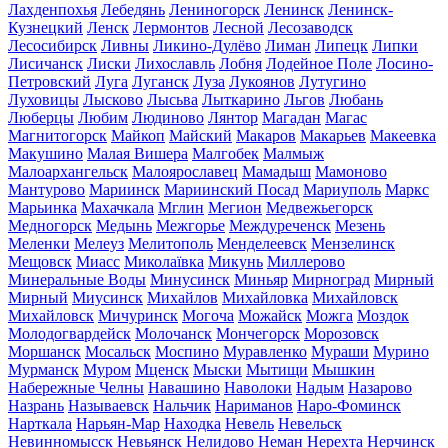
Лахденпохья
Лебедянь
Лениногорск
Ленинск
Ленинск-
Кузнецкий
Ленск
Лермонтов
Лесной
Лесозаводск
Лесосибирск
Ливны
Ликино-Дулёво
Лиман
Липецк
Липки
Лисичанск
Лиски
Лихославль
Лобня
Лодейное Поле
Лосино-
Петровский
Луга
Луганск
Луза
Лукоянов
Лутугино
Луховицы
Лысково
Лысьва
Лыткарино
Льгов
Любань
Люберцы
Любим
Людиново
Лянтор
Магадан
Магас
Магнитогорск
Майкоп
Майский
Макаров
Макарьев
Макеевка
Макушино
Малая Вишера
Малгобек
Малмыж
Малоархангельск
Малоярославец
Мамадыш
Мамоново
Мантурово
Мариинск
Мариинский Посад
Мариуполь
Маркс
Марьинка
Махачкала
Мглин
Мегион
Медвежьегорск
Медногорск
Медынь
Межгорье
Междуреченск
Мезень
Меленки
Мелеуз
Мелитополь
Менделеевск
Мензелинск
Мещовск
Миасс
Миколаївка
Микунь
Миллерово
Минеральные Воды
Минусинск
Миньяр
Мирноград
Мирный
Мирный
Миусинск
Михайлов
Михайловка
Михайловск
Михайловск
Мичуринск
Могоча
Можайск
Можга
Моздок
Молодогвардейск
Молочанск
Мончегорск
Морозовск
Моршанск
Мосальск
Моспино
Муравленко
Мураши
Мурино
Мурманск
Муром
Мценск
Мыски
Мытищи
Мышкин
Набережные Челны
Навашино
Наволоки
Надым
Назарово
Назрань
Называевск
Нальчик
Нариманов
Наро-Фоминск
Нарткала
Нарьян-Мар
Находка
Невель
Невельск
Невинномысск
Невьянск
Нелидово
Неман
Нерехта
Нерчинск