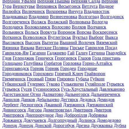
Верхний Уфалей
Верхняя Пышма
Верхняя Салда
Верхняя
Тура
Верхотурье
Верхоянск
Весьегонск
Ветлуга
Видное
Вилюйск
Вилючинск
Вихоревка
Вичуга
Владивосток
Владикавказ
Владимир
Вознесеновка
Волгоград
Волгодонск
Волгореченск
Волжск
Волжский
Волноваха
Вологда
Володарск
Волоколамск
Волосово
Волхов
Волчанск
Вольнянск
Вольск
Воркута
Воронеж
Ворсма
Воскресенск
Воткинск
Всеволожск
Вуглегірськ
Вуктыл
Выборг
Выкса
Высоковск
Высоцк
Вытегра
Вышний Волочек
Вяземский
Вязники
Вязьма
Вятские Поляны
Гірське
Гаврилов Посад
Гаврилов-Ям
Гагарин
Гаджиево
Гай
Галич
Гатчина
Гвардейск
Гдов
Геленджик
Геническ
Георгиевск
Глазов
Гола пристань
Голицыно
Голубівка
Горбатов
Горловка
Горно-Алтайск
Горнозаводск
Горняк
Горняк
Городец
Городище
Городовиковск
Гороховец
Горячий Ключ
Грайворон
Гремячинск
Грозный
Грязи
Грязовец
Губаха
Губкин
Губкинский
Гудермес
Гуково
Гулькевичи
Гуляйполе
Гурьевск
Гурьевск
Гусев
Гусиноозерск
Гусь-Хрустальный
Давлеканово
Дагестанские Огни
Далматово
Дальнегорск
Дальнереченск
Данилов
Данков
Дебальцево
Дегтярск
Дедовск
Демидов
Дербент
Десногорск
Джанкой
Дзержинск
Дзержинский
Дивногорск
Дигора
Димитровград
Дмитриев
Дмитров
Дмитровск
Днепрорудное
Дно
Добропілля
Добрянка
Довжанск
Докучаевск
Долгопрудный
Долинск
Домодедово
Донецк
Донецк
Донской
Дорогобуж
Дрезна
Дружковка
Дубна