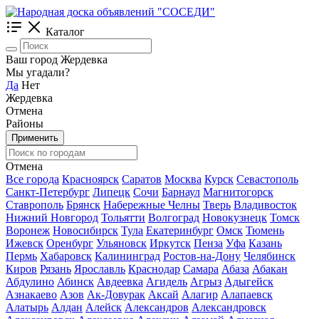
Каталог
Ваш город Жердевка
Мы угадали?
Да
Нет
Жердевка
Отмена
Районы
Применить
Отмена
Все города
Красноярск
Саратов
Москва
Курск
Севастополь
Санкт-Петербург
Липецк
Сочи
Барнаул
Магнитогорск
Ставрополь
Брянск
Набережные Челны
Тверь
Владивосток
Нижний Новгород
Тольятти
Волгоград
Новокузнецк
Томск
Воронеж
Новосибирск
Тула
Екатеринбург
Омск
Тюмень
Ижевск
Оренбург
Ульяновск
Иркутск
Пенза
Уфа
Казань
Пермь
Хабаровск
Калининград
Ростов-на-Дону
Челябинск
Киров
Рязань
Ярославль
Краснодар
Самара
Абаза
Абакан
Абдулино
Абинск
Авдеевка
Агидель
Агрыз
Адыгейск
Азнакаево
Азов
Ак-Довурак
Аксай
Алагир
Алапаевск
Алатырь
Алдан
Алейск
Александров
Александровск