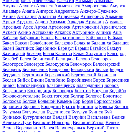
Алексанровск
Алексеевка
Алексин
Алзамай
Алмазная
Алупка
Алушта
Алчевск
Альметьевск
Амвросиевка
Амурск
Анадырь
Анапа
Ангарск
Андреаполь
Анжеро-Судженск
Анива
Антрацит
Апатиты
Апрелевка
Апшеронск
Арамиль
Аргун
Ардатов
Ардон
Арзамас
Аркадак
Армавир
Армянск
Арсеньев
Арск
Артем
Артемовск
Артемовский
Архангельск
Асбест
Асино
Астрахань
Аткарск
Ахтубинск
Ачинск
Аша
Бабаево
Бабушкин
Бавлы
Багратионовск
Байкальск
Баймак
Бакал
Баксан
Балабаново
Балаково
Балахна
Балашиха
Балашов
Балей
Балтийск
Барабинск
Барнаул
Барыш
Батайск
Бахмут
Бахчисарай
Бежецк
Белая Калитва
Белая Холуница
Белгород
Белебей
Белев
Белинский
Белицкое
Белово
Белогорск
Белогорск
Белозерск
Белокуриха
Беломорск
Белоозёрский
Белорецк
Белореченск
Белоусово
Белоярский
Белый
Бердск
Бердянск
Березники
Березовский
Березовский
Берислав
Беслан
Бийск
Бикин
Билибино
Биробиджан
Бирск
Бирюсинск
Бирюч
Благовещенск
Благовещенск
Благодарный
Бобров
Богданович
Богородицк
Богородск
Боготол
Богучар
Бодайбо
Боково-хрустальне
Бокситогорск
Болгар
Бологое
Болотное
Болохово
Болхов
Большой Камень
Бор
Борзя
Борисоглебск
Боровичи
Боровск
Бородино
Братск
Бронницы
Брянка
Брянск
Бугульма
Бугуруслан
Буденновск
Бузулук
Буинск
Буй
Буйнакск
Бутурлиновка
Валдай
Валуйки
Васильевка
Велиж
Великие Луки
Великий Новгород
Великий Устюг
Вельск
Венев
Верещагино
Верея
Верхнеуральск
Верхний Тагил