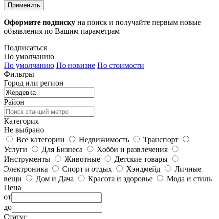
Применить
Оформите подписку
на поиск и получайте первым новые
объявления по Вашим параметрам
Подписаться
По умолчанию
По умолчанию
По новизне
По стоимости
Фильтры
Город или регион
Район
Категория
Не выбрано
Все категории
Недвижимость
Транспорт
Услуги
Для Бизнеса
Хобби и развлечения
Инструменты
Животные
Детские товары
Электроника
Спорт и отдых
Хэндмейд
Личные
вещи
Дом и Дача
Красота и здоровье
Мода и стиль
Цена
от
до
Статус