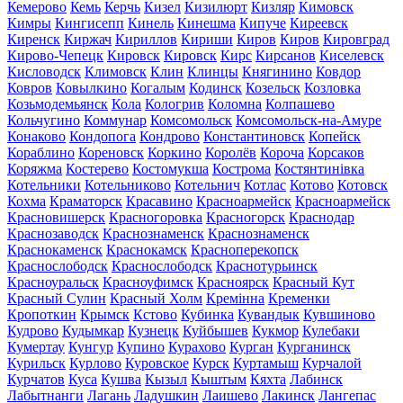
Кемерово
Кемь
Керчь
Кизел
Кизилюрт
Кизляр
Кимовск
Кимры
Кингисепп
Кинель
Кинешма
Кипуче
Киреевск
Киренск
Киржач
Кириллов
Кириши
Киров
Киров
Кировград
Кирово-Чепецк
Кировск
Кировск
Кирс
Кирсанов
Киселевск
Кисловодск
Климовск
Клин
Клинцы
Княгинино
Ковдор
Ковров
Ковылкино
Когалым
Кодинск
Козельск
Козловка
Козьмодемьянск
Кола
Кологрив
Коломна
Колпашево
Кольчугино
Коммунар
Комсомольск
Комсомольск-на-Амуре
Конаково
Кондопога
Кондрово
Константиновск
Копейск
Кораблино
Кореновск
Коркино
Королёв
Короча
Корсаков
Коряжма
Костерево
Костомукша
Кострома
Костянтинівка
Котельники
Котельниково
Котельнич
Котлас
Котово
Котовск
Кохма
Краматорск
Красавино
Красноармейск
Красноармейск
Красновишерск
Красногоровка
Красногорск
Краснодар
Краснозаводск
Краснознаменск
Краснознаменск
Краснокаменск
Краснокамск
Красноперекопск
Краснослободск
Краснослободск
Краснотурьинск
Красноуральск
Красноуфимск
Красноярск
Красный Кут
Красный Сулин
Красный Холм
Кремінна
Кременки
Кропоткин
Крымск
Кстово
Кубинка
Кувандык
Кувшиново
Кудрово
Кудымкар
Кузнецк
Куйбышев
Кукмор
Кулебаки
Кумертау
Кунгур
Купино
Курахово
Курган
Курганинск
Курильск
Курлово
Куровское
Курск
Куртамыш
Курчалой
Курчатов
Куса
Кушва
Кызыл
Кыштым
Кяхта
Лабинск
Лабытнанги
Лагань
Ладушкин
Лаишево
Лакинск
Лангепас