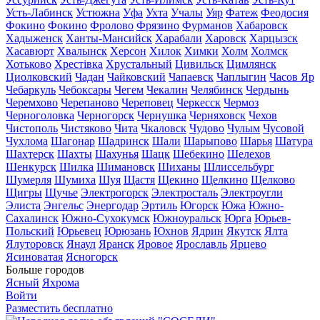
Усть-Лабинск
Устюжна
Уфа
Ухта
Учалы
Уяр
Фатеж
Феодосия
Фокино
Фокино
Фролово
Фрязино
Фурманов
Хабаровск
Хадыженск
Ханты-Мансийск
Харабали
Харовск
Харцызск
Хасавюрт
Хвалынск
Херсон
Хилок
Химки
Холм
Холмск
Хотьково
Хрестівка
Хрустальный
Цивильск
Цимлянск
Циолковский
Чадан
Чайковский
Чапаевск
Чаплыгин
Часов Яр
Чебаркуль
Чебоксары
Чегем
Чекалин
Челябинск
Чердынь
Черемхово
Черепаново
Череповец
Черкесск
Чермоз
Черноголовка
Черногорск
Чернушка
Черняховск
Чехов
Чистополь
Чистяково
Чита
Чкаловск
Чудово
Чулым
Чусовой
Чухлома
Шагонар
Шадринск
Шали
Шарыпово
Шарья
Шатура
Шахтерск
Шахты
Шахунья
Шацк
Шебекино
Шелехов
Шенкурск
Шилка
Шимановск
Шиханы
Шлиссельбург
Шумерля
Шумиха
Шуя
Щастя
Щекино
Щелкино
Щелково
Щигры
Щучье
Электрогорск
Электросталь
Электроугли
Элиста
Энгельс
Энергодар
Эртиль
Югорск
Южа
Южно-
Сахалинск
Южно-Сухокумск
Южноуральск
Юрга
Юрьев-
Польский
Юрьевец
Юрюзань
Юхнов
Ядрин
Якутск
Ялта
Ялуторовск
Янаул
Яранск
Яровое
Ярославль
Ярцево
Ясиноватая
Ясногорск
Больше городов
Ясный
Яхрома
Войти
Разместить бесплатно