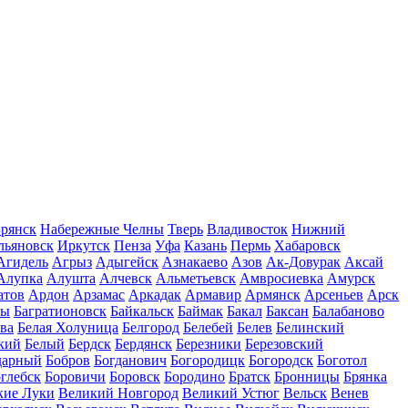
рянск
Набережные Челны
Тверь
Владивосток
Нижний
льяновск
Иркутск
Пенза
Уфа
Казань
Пермь
Хабаровск
Агидель
Агрыз
Адыгейск
Азнакаево
Азов
Ак-Довурак
Аксай
Алупка
Алушта
Алчевск
Альметьевск
Амвросиевка
Амурск
атов
Ардон
Арзамас
Аркадак
Армавир
Армянск
Арсеньев
Арск
лы
Багратионовск
Байкальск
Баймак
Бакал
Баксан
Балабаново
ва
Белая Холуница
Белгород
Белебей
Белев
Белинский
кий
Белый
Бердск
Бердянск
Березники
Березовский
дарный
Бобров
Богданович
Богородицк
Богородск
Боготол
глебск
Боровичи
Боровск
Бородино
Братск
Бронницы
Брянка
кие Луки
Великий Новгород
Великий Устюг
Вельск
Венев