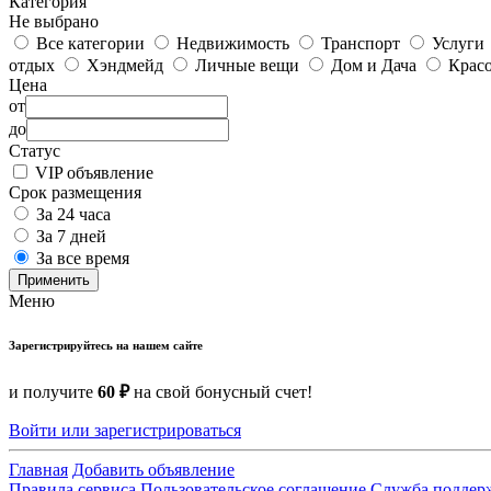
Категория
Не выбрано
Все категории
Недвижимость
Транспорт
Услуги
отдых
Хэндмейд
Личные вещи
Дом и Дача
Красо
Цена
от
до
Статус
VIP объявление
Срок размещения
За 24 часа
За 7 дней
За все время
Применить
Меню
Зарегистрируйтесь на нашем сайте
и получите
60 ₽
на свой бонусный счет!
Войти или зарегистрироваться
Главная
Добавить объявление
Правила сервиса
Пользовательское соглашение
Служба поддер