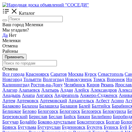
Каталог
Ваш город Меленки
Мы угадали?
Да
Нет
Меленки
Отмена
Районы
Применить
Отмена
Все города
Красноярск
Саратов
Москва
Курск
Севастополь
Сан
Новгород
Тольятти
Волгоград
Новокузнецк
Томск
Воронеж
Но
Калининград
Ростов-на-Дону
Челябинск
Киров
Рязань
Ярослав
Алагир
Алапаевск
Алатырь
Алдан
Алейск
Александров
Алекс
Анадырь
Анапа
Ангарск
Андреаполь
Анжеро-Судженск
Анива
Артем
Артемовск
Артемовский
Архангельск
Асбест
Асино
Ас
Балаково
Балахна
Балашиха
Балашов
Балей
Балтийск
Барабинс
Белицкое
Белово
Белогорск
Белогорск
Белозерск
Белокуриха
Б
Березовский
Берислав
Беслан
Бийск
Бикин
Билибино
Биробид
Богучар
Бодайбо
Боково-хрустальне
Бокситогорск
Болгар
Боло
Брянск
Бугульма
Бугуруслан
Буденновск
Бузулук
Буинск
Буй
Б