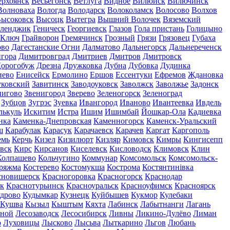
ерхоянск
Весьегонск
Ветлуга
Видное
Вилюйск
Вилючинск
Волноваха
Вологда
Володарск
Волоколамск
Волосово
Волхов
ысоковск
Высоцк
Вытегра
Вышний Волочек
Вяземский
еленджик
Геническ
Георгиевск
Глазов
Гола пристань
Голицыно
 Ключ
Грайворон
Гремячинск
Грозный
Грязи
Грязовец
Губаха
ово
Дагестанские Огни
Далматово
Дальнегорск
Дальнереченск
гора
Димитровград
Дмитриев
Дмитров
Дмитровск
орогобуж
Дрезна
Дружковка
Дубна
Дубовка
Дудинка
иево
Енисейск
Ермолино
Ершов
Ессентуки
Ефремов
Ждановка
ковский
Завитинск
Заводоуковск
Заволжск
Заволжье
Задонск
нигово
Звенигород
Зверево
Зеленогорск
Зеленоград
Зубцов
Зугрэс
Зуевка
Ивангород
Иваново
Ивантеевка
Ивдель
лькуль
Искитим
Истра
Ишим
Ишимбай
Йошкар-Ола
Кадиевка
нка
Каменка-Днепровская
Каменногорск
Каменск-Уральский
ш
Карабулак
Карасук
Карачаевск
Карачев
Каргат
Каргополь
емь
Керчь
Кизел
Кизилюрт
Кизляр
Кимовск
Кимры
Кингисепп
вск
Кирс
Кирсанов
Киселевск
Кисловодск
Климовск
Клин
Колпашево
Кольчугино
Коммунар
Комсомольск
Комсомольск-
ряжма
Костерево
Костомукша
Кострома
Костянтинівка
сновишерск
Красногоровка
Красногорск
Краснодар
к
Краснотурьинск
Красноуральск
Красноуфимск
Красноярск
дрово
Кудымкар
Кузнецк
Куйбышев
Кукмор
Кулебаки
Кушва
Кызыл
Кыштым
Кяхта
Лабинск
Лабытнанги
Лагань
сной
Лесозаводск
Лесосибирск
Ливны
Ликино-Дулёво
Лиман
о
Луховицы
Лысково
Лысьва
Лыткарино
Льгов
Любань