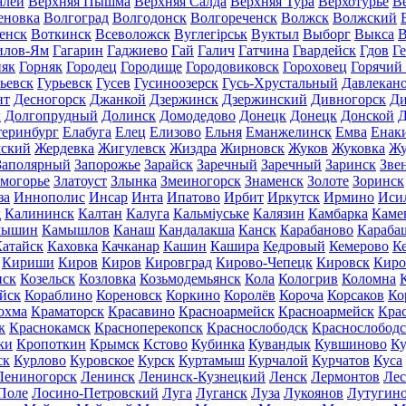
алей
Верхняя Пышма
Верхняя Салда
Верхняя Тура
Верхотурье
В
еновка
Волгоград
Волгодонск
Волгореченск
Волжск
Волжский
енск
Воткинск
Всеволожск
Вуглегірськ
Вуктыл
Выборг
Выкса
В
илов-Ям
Гагарин
Гаджиево
Гай
Галич
Гатчина
Гвардейск
Гдов
Г
няк
Горняк
Городец
Городище
Городовиковск
Гороховец
Горячий
ьевск
Гурьевск
Гусев
Гусиноозерск
Гусь-Хрустальный
Давлекан
нт
Десногорск
Джанкой
Дзержинск
Дзержинский
Дивногорск
Ди
к
Долгопрудный
Долинск
Домодедово
Донецк
Донецк
Донской
Д
теринбург
Елабуга
Елец
Елизово
Ельня
Еманжелинск
Емва
Енак
мский
Жердевка
Жигулевск
Жиздра
Жирновск
Жуков
Жуковка
Жу
Заполярный
Запорожье
Зарайск
Заречный
Заречный
Заринск
Зве
могорье
Златоуст
Злынка
Змеиногорск
Знаменск
Золоте
Зоринск
за
Иннополис
Инсар
Инта
Ипатово
Ирбит
Иркутск
Ирмино
Иси
д
Калининск
Калтан
Калуга
Кальміуське
Калязин
Камбарка
Каме
мышин
Камышлов
Канаш
Кандалакша
Канск
Карабаново
Караба
атайск
Каховка
Качканар
Кашин
Кашира
Кедровый
Кемерово
К
Кириши
Киров
Киров
Кировград
Кирово-Чепецк
Кировск
Киро
нск
Козельск
Козловка
Козьмодемьянск
Кола
Кологрив
Коломна
йск
Кораблино
Кореновск
Коркино
Королёв
Короча
Корсаков
Ко
охма
Краматорск
Красавино
Красноармейск
Красноармейск
Кра
к
Краснокамск
Красноперекопск
Краснослободск
Краснослободс
ки
Кропоткин
Крымск
Кстово
Кубинка
Кувандык
Кувшиново
Ку
ск
Курлово
Куровское
Курск
Куртамыш
Курчалой
Курчатов
Куса
Лениногорск
Ленинск
Ленинск-Кузнецкий
Ленск
Лермонтов
Ле
Поле
Лосино-Петровский
Луга
Луганск
Луза
Лукоянов
Лутугин