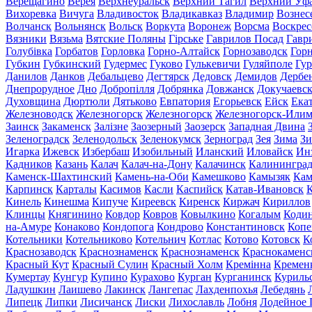
Верещагино
Верея
Верхнеуральск
Верхний Тагил
Верхний Уф
Вихоревка
Вичуга
Владивосток
Владикавказ
Владимир
Вознес
Волчанск
Вольнянск
Вольск
Воркута
Воронеж
Ворсма
Воскрес
Вязники
Вязьма
Вятские Поляны
Гірське
Гаврилов Посад
Гавр
Голубівка
Горбатов
Горловка
Горно-Алтайск
Горнозаводск
Гор
Губкин
Губкинский
Гудермес
Гуково
Гулькевичи
Гуляйполе
Гур
Данилов
Данков
Дебальцево
Дегтярск
Дедовск
Демидов
Дербе
Днепрорудное
Дно
Добропілля
Добрянка
Довжанск
Докучаевс
Духовщина
Дюртюли
Дятьково
Евпатория
Егорьевск
Ейск
Ека
Железноводск
Железногорск
Железногорск
Железногорск-Или
Заинск
Закаменск
Залізне
Заозерный
Заозерск
Западная Двина
Зеленоградск
Зеленодольск
Зеленокумск
Зерноград
Зея
Зима
Зи
Игарка
Ижевск
Избербаш
Изобильный
Иланский
Иловайск
Ин
Кадников
Казань
Калач
Калач-на-Дону
Калачинск
Калинингра
Каменск-Шахтинский
Камень-на-Оби
Камешково
Камызяк
Ка
Карпинск
Карталы
Касимов
Касли
Каспийск
Катав-Ивановск
К
Кинель
Кинешма
Кипуче
Киреевск
Киренск
Киржач
Кириллов
Клинцы
Княгинино
Ковдор
Ковров
Ковылкино
Когалым
Коди
на-Амуре
Конаково
Кондопога
Кондрово
Константиновск
Копе
Котельники
Котельниково
Котельнич
Котлас
Котово
Котовск
К
Краснозаводск
Краснознаменск
Краснознаменск
Краснокаменс
Красный Кут
Красный Сулин
Красный Холм
Кремінна
Кремен
Кумертау
Кунгур
Купино
Курахово
Курган
Курганинск
Куриль
Ладушкин
Лаишево
Лакинск
Лангепас
Лахденпохья
Лебедянь
Липецк
Липки
Лисичанск
Лиски
Лихославль
Лобня
Лодейное 