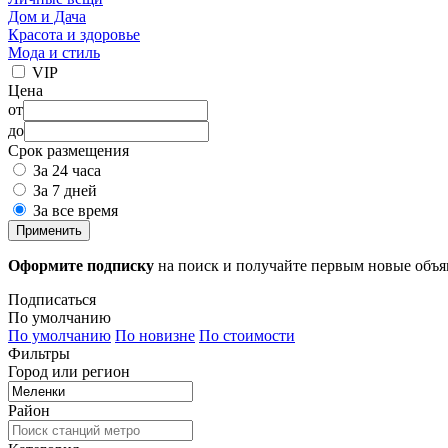
Дом и Дача
Красота и здоровье
Мода и стиль
VIP
Цена
от
до
Срок размещения
За 24 часа
За 7 дней
За все время
Применить
Оформите подписку
на поиск и получайте первым новые объ
Подписаться
По умолчанию
По умолчанию
По новизне
По стоимости
Фильтры
Город или регион
Район