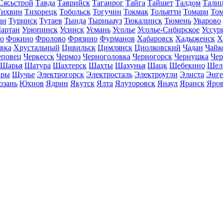
Сясьстрой
Тавда
Таврийск
Таганрог
Тайга
Тайшет
Талдом
Тали
Тихвин
Тихорецк
Тобольск
Тогучин
Токмак
Тольятти
Томари
То
ан
Туринск
Тутаев
Тында
Тырныауз
Тюкалинск
Тюмень
Уварово
артан
Урюпинск
Усинск
Усмань
Усолье
Усолье-Сибирское
Уссур
о
Фокино
Фролово
Фрязино
Фурманов
Хабаровск
Хадыженск
Х
івка
Хрустальный
Цивильск
Цимлянск
Циолковский
Чадан
Чайк
еповец
Черкесск
Чермоз
Черноголовка
Черногорск
Чернушка
Чер
Шарья
Шатура
Шахтерск
Шахты
Шахунья
Шацк
Шебекино
Шел
ры
Щучье
Электрогорск
Электросталь
Электроугли
Элиста
Энге
зань
Юхнов
Ядрин
Якутск
Ялта
Ялуторовск
Янаул
Яранск
Яро