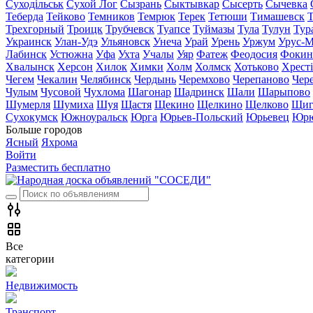
Суходільськ
Сухой Лог
Сызрань
Сыктывкар
Сысерть
Сычевка
Теберда
Тейково
Темников
Темрюк
Терек
Тетюши
Тимашевск
Трехгорный
Троицк
Трубчевск
Туапсе
Туймазы
Тула
Тулун
Тур
Украинск
Улан-Удэ
Ульяновск
Унеча
Урай
Урень
Уржум
Урус-М
Лабинск
Устюжна
Уфа
Ухта
Учалы
Уяр
Фатеж
Феодосия
Фокин
Хвалынск
Херсон
Хилок
Химки
Холм
Холмск
Хотьково
Хрест
Чегем
Чекалин
Челябинск
Чердынь
Черемхово
Черепаново
Чер
Чулым
Чусовой
Чухлома
Шагонар
Шадринск
Шали
Шарыпово
Шумерля
Шумиха
Шуя
Щастя
Щекино
Щелкино
Щелково
Щиг
Сухокумск
Южноуральск
Юрга
Юрьев-Польский
Юрьевец
Юрю
Больше городов
Ясный
Яхрома
Войти
Разместить бесплатно
Все
категории
Недвижимость
Транспорт