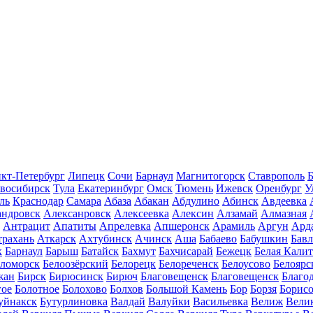
кт-Петербург
Липецк
Сочи
Барнаул
Магнитогорск
Ставрополь
Б
восибирск
Тула
Екатеринбург
Омск
Тюмень
Ижевск
Оренбург
У
ль
Краснодар
Самара
Абаза
Абакан
Абдулино
Абинск
Авдеевка
андровск
Алексанровск
Алексеевка
Алексин
Алзамай
Алмазная
Антрацит
Апатиты
Апрелевка
Апшеронск
Арамиль
Аргун
Ард
трахань
Аткарск
Ахтубинск
Ачинск
Аша
Бабаево
Бабушкин
Бав
к
Барнаул
Барыш
Батайск
Бахмут
Бахчисарай
Бежецк
Белая Калит
еломорск
Белоозёрский
Белорецк
Белореченск
Белоусово
Белоярс
жан
Бирск
Бирюсинск
Бирюч
Благовещенск
Благовещенск
Благо
гое
Болотное
Болохово
Болхов
Большой Камень
Бор
Борзя
Борисо
уйнакск
Бутурлиновка
Валдай
Валуйки
Васильевка
Велиж
Вели