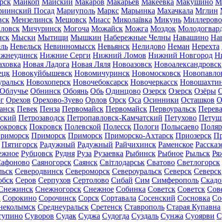
рск
Майкоп
Майский
Макаров
Макарьев
Макеевка
Макушино
М
риинский Посад
Мариуполь
Маркс
Марьинка
Махачкала
Мглин
вск
Мензелинск
Мещовск
Миасс
Миколаївка
Микунь
Миллерово
ловск
Мичуринск
Могоча
Можайск
Можга
Моздок
Молодогвар
нск
Мыски
Мытищи
Мышкин
Набережные Челны
Навашино
На
ль
Невельск
Невинномысск
Невьянск
Нелидово
Неман
Нерехта
жнеудинск
Нижние Серги
Нижний Ломов
Нижний Новгород
Н
аховка
Новая Ладога
Новая Ляля
Новоазовск
Новоалександровск
ецк
Новокуйбышевск
Новомичуринск
Новомосковск
Новопавло
уральск
Новохоперск
Новочебоксарск
Новочеркасск
Новошахти
Облучье
Обнинск
Обоянь
Обь
Одинцово
Озерск
Озерск
Озёры
О
г
Орехов
Орехово-Зуево
Орлов
Орск
Оса
Осинники
Осташков
О
анск
Певек
Пенза
Первомайск
Первомайск
Первоуральск
Перева
ьский
Петрозаводск
Петропавловск-Камчатский
Петухово
Петуш
окровск
Покровск
Полевской
Полесск
Пологи
Полысаево
Поляр
риморск
Приморск
Приморск
Приморско-Ахтарск
Приозерск
Пр
Пятигорск
Радужный
Радужный
Райчихинск
Раменское
Рассказ
ежное
Рубцовск
Рудня
Руза
Рузаевка
Рыбинск
Рыбное
Рыльск
Ря
афоново
Саяногорск
Саянск
Світлодарськ
Сватово
Светлогорск
льск
Северодвинск
Североморск
Североуральск
Северск
Северск
обск
Серов
Серпухов
Сертолово
Сибай
Сим
Симферополь
Скадо
Снежинск
Снежногорск
Снежное
Собинка
Советск
Советск
Сов
ы
Сорокино
Сорочинск
Сорск
Сортавала
Сосенский
Сосновка
Со
неколымск
Среднеуральск
Сретенск
Ставрополь
Старая Купавна
тупино
Суворов
Судак
Суджа
Судогда
Суздаль
Сунжа
Суоярви
С