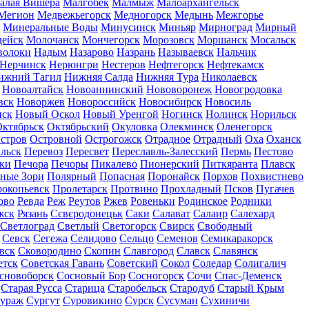
алая Вишера
Малгобек
Малмыж
Малоархангельск
Мегион
Медвежьегорск
Медногорск
Медынь
Межгорье
Минеральные Воды
Минусинск
Миньяр
Мирноград
Мирный
дейск
Молочанск
Мончегорск
Морозовск
Моршанск
Мосальск
волоки
Надым
Назарово
Назрань
Называевск
Нальчик
Нерчинск
Нерюнгри
Нестеров
Нефтегорск
Нефтекамск
ижний Тагил
Нижняя Салда
Нижняя Тура
Николаевск
Новоалтайск
Новоаннинский
Нововоронеж
Новогродовка
вск
Новоржев
Новороссийск
Новосибирск
Новосиль
нск
Новый Оскол
Новый Уренгой
Ногинск
Нолинск
Норильск
ктябрьск
Октябрьский
Окуловка
Олекминск
Оленегорск
стров
Островной
Острогожск
Отрадное
Отрадный
Оха
Оханск
льск
Перевоз
Пересвет
Переславль-Залесский
Пермь
Пестово
ки
Печора
Печоры
Пикалево
Пионерский
Питкяранта
Плавск
ные Зори
Полярный
Попасная
Поронайск
Порхов
Похвистнево
окопьевск
Пролетарск
Протвино
Прохладный
Псков
Пугачев
ово
Ревда
Реж
Реутов
Ржев
Ровеньки
Родинское
Родники
жск
Рязань
Сєвєродонецьк
Саки
Салават
Салаир
Салехард
Светлоград
Светлый
Светогорск
Свирск
Свободный
Севск
Сегежа
Селидово
Сельцо
Семенов
Семикаракорск
вск
Сковородино
Скопин
Славгород
Славск
Славянск
етск
Советская Гавань
Советский
Сокол
Соледар
Солигалич
сновоборск
Сосновый Бор
Сосногорск
Сочи
Спас-Деменск
Старая Русса
Старица
Старобельск
Стародуб
Старый Крым
ураж
Сургут
Суровикино
Сурск
Сусуман
Сухиничи