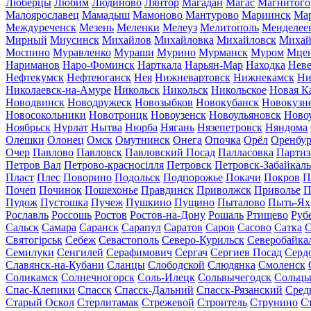
Люберцы
Любим
Людиново
Лянтор
Магадан
Магас
Магнитого
Малоярославец
Мамадыш
Мамоново
Мантурово
Мариинск
Ма
Междуреченск
Мезень
Меленки
Мелеуз
Мелитополь
Менделее
Мирный
Миусинск
Михайлов
Михайловка
Михайловск
Михай
Моспино
Муравленко
Мураши
Мурино
Мурманск
Муром
Мце
Нариманов
Наро-Фоминск
Нарткала
Нарьян-Мар
Находка
Неве
Нефтекумск
Нефтеюганск
Нея
Нижневартовск
Нижнекамск
Ни
Николаевск-на-Амуре
Никольск
Никольск
Никольское
Новая К
Новодвинск
Новодружеск
Новозыбков
Новокубанск
Новокузн
Новосокольники
Новотроицк
Новоузенск
Новоульяновск
Ново
Ноябрьск
Нурлат
Нытва
Нюрба
Нягань
Нязепетровск
Няндома
Олешки
Олонец
Омск
Омутнинск
Онега
Опочка
Орёл
Оренбур
Очер
Павлово
Павловск
Павловский Посад
Палласовка
Партиз
Петров Вал
Петрово-красносілля
Петровск
Петровск-Забайкал
Пласт
Плес
Поворино
Подольск
Подпорожье
Покачи
Покров
П
Почеп
Починок
Пошехонье
Правдинск
Приволжск
Приволье
П
Пудож
Пустошка
Пучеж
Пушкино
Пущино
Пыталово
Пыть-Ях
Рославль
Россошь
Ростов
Ростов-на-Дону
Рошаль
Ртищево
Руб
Сальск
Самара
Саранск
Сарапул
Саратов
Саров
Сасово
Сатка
С
Святогірськ
Себеж
Севастополь
Северо-Курильск
Северобайка
Семилуки
Сенгилей
Серафимович
Сергач
Сергиев Посад
Серд
Славянск-на-Кубани
Сланцы
Слободской
Слюдянка
Смоленск
Соликамск
Солнечногорск
Соль-Илецк
Сольвычегодск
Сольц
Спас-Клепики
Спасск
Спасск-Дальний
Спасск-Рязанский
Сред
Старый Оскол
Стерлитамак
Стрежевой
Строитель
Струнино
С