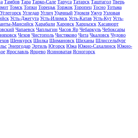
ца
Тамбов
Тара
Тарко-Сале
Таруса
Татарск
Таштагол
Тверь
ммот
Томск
Топки
Торецьк
Торжок
Торопец
Тосно
Тотьма
Углегорск
Угледар
Углич
Удачный
Удомля
Ужур
Узловая
ийск
Усть-Джегута
Усть-Илимск
Усть-Катав
Усть-Кут
Усть-
анты-Мансийск
Харабали
Харовск
Харцызск
Хасавюрт
овский
Чапаевск
Чаплыгин
Часов Яр
Чебаркуль
Чебоксары
няховск
Чехов
Чистополь
Чистяково
Чита
Чкаловск
Чудово
ехов
Шенкурск
Шилка
Шимановск
Шиханы
Шлиссельбург
льс
Энергодар
Эртиль
Югорск
Южа
Южно-Сахалинск
Южно-
вое
Ярославль
Ярцево
Ясиноватая
Ясногорск