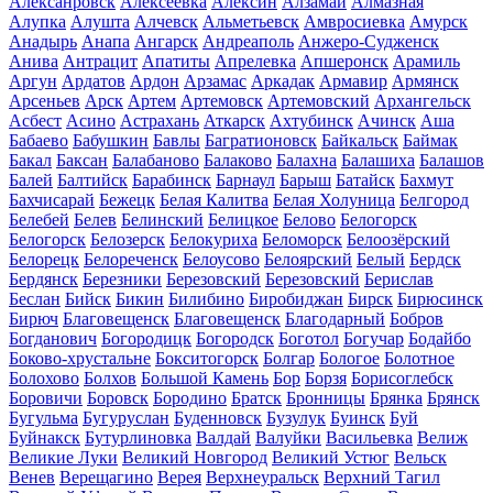
Алексанровск
Алексеевка
Алексин
Алзамай
Алмазная
Алупка
Алушта
Алчевск
Альметьевск
Амвросиевка
Амурск
Анадырь
Анапа
Ангарск
Андреаполь
Анжеро-Судженск
Анива
Антрацит
Апатиты
Апрелевка
Апшеронск
Арамиль
Аргун
Ардатов
Ардон
Арзамас
Аркадак
Армавир
Армянск
Арсеньев
Арск
Артем
Артемовск
Артемовский
Архангельск
Асбест
Асино
Астрахань
Аткарск
Ахтубинск
Ачинск
Аша
Бабаево
Бабушкин
Бавлы
Багратионовск
Байкальск
Баймак
Бакал
Баксан
Балабаново
Балаково
Балахна
Балашиха
Балашов
Балей
Балтийск
Барабинск
Барнаул
Барыш
Батайск
Бахмут
Бахчисарай
Бежецк
Белая Калитва
Белая Холуница
Белгород
Белебей
Белев
Белинский
Белицкое
Белово
Белогорск
Белогорск
Белозерск
Белокуриха
Беломорск
Белоозёрский
Белорецк
Белореченск
Белоусово
Белоярский
Белый
Бердск
Бердянск
Березники
Березовский
Березовский
Берислав
Беслан
Бийск
Бикин
Билибино
Биробиджан
Бирск
Бирюсинск
Бирюч
Благовещенск
Благовещенск
Благодарный
Бобров
Богданович
Богородицк
Богородск
Боготол
Богучар
Бодайбо
Боково-хрустальне
Бокситогорск
Болгар
Бологое
Болотное
Болохово
Болхов
Большой Камень
Бор
Борзя
Борисоглебск
Боровичи
Боровск
Бородино
Братск
Бронницы
Брянка
Брянск
Бугульма
Бугуруслан
Буденновск
Бузулук
Буинск
Буй
Буйнакск
Бутурлиновка
Валдай
Валуйки
Васильевка
Велиж
Великие Луки
Великий Новгород
Великий Устюг
Вельск
Венев
Верещагино
Верея
Верхнеуральск
Верхний Тагил