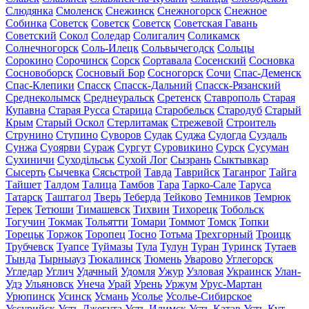
Слюдянка
Смоленск
Снежинск
Снежногорск
Снежное
Собинка
Советск
Советск
Советск
Советская Гавань
Советский
Сокол
Соледар
Солигалич
Соликамск
Солнечногорск
Соль-Илецк
Сольвычегодск
Сольцы
Сорокино
Сорочинск
Сорск
Сортавала
Сосенский
Сосновка
Сосновоборск
Сосновый Бор
Сосногорск
Сочи
Спас-Деменск
Спас-Клепики
Спасск
Спасск-Дальний
Спасск-Рязанский
Среднеколымск
Среднеуральск
Сретенск
Ставрополь
Старая
Купавна
Старая Русса
Старица
Старобельск
Стародуб
Старый
Крым
Старый Оскол
Стерлитамак
Стрежевой
Строитель
Струнино
Ступино
Суворов
Судак
Суджа
Судогда
Суздаль
Сунжа
Суоярви
Сураж
Сургут
Суровикино
Сурск
Сусуман
Сухиничи
Суходільськ
Сухой Лог
Сызрань
Сыктывкар
Сысерть
Сычевка
Сясьстрой
Тавда
Таврийск
Таганрог
Тайга
Тайшет
Талдом
Талица
Тамбов
Тара
Тарко-Сале
Таруса
Татарск
Таштагол
Тверь
Теберда
Тейково
Темников
Темрюк
Терек
Тетюши
Тимашевск
Тихвин
Тихорецк
Тобольск
Тогучин
Токмак
Тольятти
Томари
Томмот
Томск
Топки
Торецьк
Торжок
Торопец
Тосно
Тотьма
Трехгорный
Троицк
Трубчевск
Туапсе
Туймазы
Тула
Тулун
Туран
Туринск
Тутаев
Тында
Тырныауз
Тюкалинск
Тюмень
Уварово
Углегорск
Угледар
Углич
Удачный
Удомля
Ужур
Узловая
Украинск
Улан-
Удэ
Ульяновск
Унеча
Урай
Урень
Уржум
Урус-Мартан
Урюпинск
Усинск
Усмань
Усолье
Усолье-Сибирское
Уссурийск
Усть-Джегута
Усть-Илимск
Усть-Катав
Усть-Кут