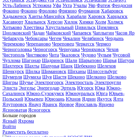
Усть-Лабинск
Устюжна
Уфа
Ухта
Учалы
Уяр
Фатеж
Феодосия
Фокино
Фокино
Фролово
Фрязино
Фурманов
Хабаровск
Хадыженск
Ханты-Мансийск
Харабали
Харовск
Харцызск
Хасавюрт
Хвалынск
Херсон
Хилок
Химки
Холм
Холмск
Хотьково
Хрестівка
Хрустальный
Цивильск
Цимлянск
Циолковский
Чадан
Чайковский
Чапаевск
Чаплыгин
Часов Яр
Чебаркуль
Чебоксары
Чегем
Чекалин
Челябинск
Чердынь
Черемхово
Черепаново
Череповец
Черкесск
Чермоз
Черноголовка
Черногорск
Чернушка
Черняховск
Чехов
Чистополь
Чистяково
Чита
Чкаловск
Чудово
Чулым
Чусовой
Чухлома
Шагонар
Шадринск
Шали
Шарыпово
Шарья
Шатура
Шахтерск
Шахты
Шахунья
Шацк
Шебекино
Шелехов
Шенкурск
Шилка
Шимановск
Шиханы
Шлиссельбург
Шумерля
Шумиха
Шуя
Щастя
Щекино
Щелкино
Щелково
Щигры
Щучье
Электрогорск
Электросталь
Электроугли
Элиста
Энгельс
Энергодар
Эртиль
Югорск
Южа
Южно-
Сахалинск
Южно-Сухокумск
Южноуральск
Юрга
Юрьев-
Польский
Юрьевец
Юрюзань
Юхнов
Ядрин
Якутск
Ялта
Ялуторовск
Янаул
Яранск
Яровое
Ярославль
Ярцево
Ясиноватая
Ясногорск
Больше городов
Ясный
Яхрома
Войти
Разместить бесплатно