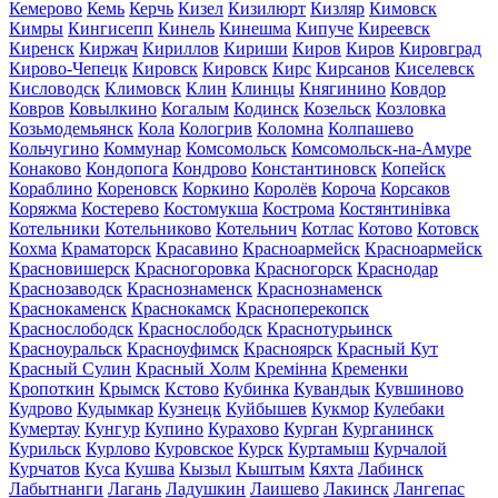
Кемерово
Кемь
Керчь
Кизел
Кизилюрт
Кизляр
Кимовск
Кимры
Кингисепп
Кинель
Кинешма
Кипуче
Киреевск
Киренск
Киржач
Кириллов
Кириши
Киров
Киров
Кировград
Кирово-Чепецк
Кировск
Кировск
Кирс
Кирсанов
Киселевск
Кисловодск
Климовск
Клин
Клинцы
Княгинино
Ковдор
Ковров
Ковылкино
Когалым
Кодинск
Козельск
Козловка
Козьмодемьянск
Кола
Кологрив
Коломна
Колпашево
Кольчугино
Коммунар
Комсомольск
Комсомольск-на-Амуре
Конаково
Кондопога
Кондрово
Константиновск
Копейск
Кораблино
Кореновск
Коркино
Королёв
Короча
Корсаков
Коряжма
Костерево
Костомукша
Кострома
Костянтинівка
Котельники
Котельниково
Котельнич
Котлас
Котово
Котовск
Кохма
Краматорск
Красавино
Красноармейск
Красноармейск
Красновишерск
Красногоровка
Красногорск
Краснодар
Краснозаводск
Краснознаменск
Краснознаменск
Краснокаменск
Краснокамск
Красноперекопск
Краснослободск
Краснослободск
Краснотурьинск
Красноуральск
Красноуфимск
Красноярск
Красный Кут
Красный Сулин
Красный Холм
Кремінна
Кременки
Кропоткин
Крымск
Кстово
Кубинка
Кувандык
Кувшиново
Кудрово
Кудымкар
Кузнецк
Куйбышев
Кукмор
Кулебаки
Кумертау
Кунгур
Купино
Курахово
Курган
Курганинск
Курильск
Курлово
Куровское
Курск
Куртамыш
Курчалой
Курчатов
Куса
Кушва
Кызыл
Кыштым
Кяхта
Лабинск
Лабытнанги
Лагань
Ладушкин
Лаишево
Лакинск
Лангепас