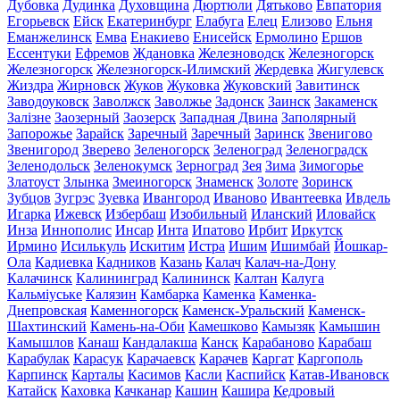
Дубовка
Дудинка
Духовщина
Дюртюли
Дятьково
Евпатория
Егорьевск
Ейск
Екатеринбург
Елабуга
Елец
Елизово
Ельня
Еманжелинск
Емва
Енакиево
Енисейск
Ермолино
Ершов
Ессентуки
Ефремов
Ждановка
Железноводск
Железногорск
Железногорск
Железногорск-Илимский
Жердевка
Жигулевск
Жиздра
Жирновск
Жуков
Жуковка
Жуковский
Завитинск
Заводоуковск
Заволжск
Заволжье
Задонск
Заинск
Закаменск
Залізне
Заозерный
Заозерск
Западная Двина
Заполярный
Запорожье
Зарайск
Заречный
Заречный
Заринск
Звенигово
Звенигород
Зверево
Зеленогорск
Зеленоград
Зеленоградск
Зеленодольск
Зеленокумск
Зерноград
Зея
Зима
Зимогорье
Златоуст
Злынка
Змеиногорск
Знаменск
Золоте
Зоринск
Зубцов
Зугрэс
Зуевка
Ивангород
Иваново
Ивантеевка
Ивдель
Игарка
Ижевск
Избербаш
Изобильный
Иланский
Иловайск
Инза
Иннополис
Инсар
Инта
Ипатово
Ирбит
Иркутск
Ирмино
Исилькуль
Искитим
Истра
Ишим
Ишимбай
Йошкар-
Ола
Кадиевка
Кадников
Казань
Калач
Калач-на-Дону
Калачинск
Калининград
Калининск
Калтан
Калуга
Кальміуське
Калязин
Камбарка
Каменка
Каменка-
Днепровская
Каменногорск
Каменск-Уральский
Каменск-
Шахтинский
Камень-на-Оби
Камешково
Камызяк
Камышин
Камышлов
Канаш
Кандалакша
Канск
Карабаново
Карабаш
Карабулак
Карасук
Карачаевск
Карачев
Каргат
Каргополь
Карпинск
Карталы
Касимов
Касли
Каспийск
Катав-Ивановск
Катайск
Каховка
Качканар
Кашин
Кашира
Кедровый