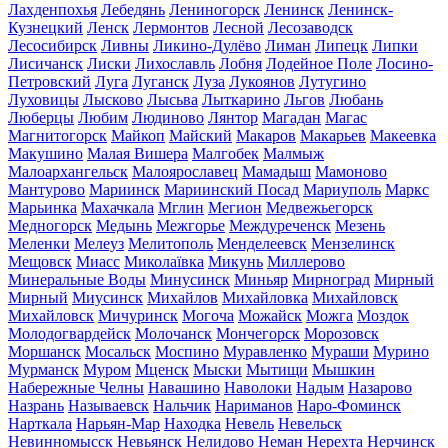
Лахденпохья
Лебедянь
Лениногорск
Ленинск
Ленинск-
Кузнецкий
Ленск
Лермонтов
Лесной
Лесозаводск
Лесосибирск
Ливны
Ликино-Дулёво
Лиман
Липецк
Липки
Лисичанск
Лиски
Лихославль
Лобня
Лодейное Поле
Лосино-
Петровский
Луга
Луганск
Луза
Лукоянов
Лутугино
Луховицы
Лысково
Лысьва
Лыткарино
Льгов
Любань
Люберцы
Любим
Людиново
Лянтор
Магадан
Магас
Магнитогорск
Майкоп
Майский
Макаров
Макарьев
Макеевка
Макушино
Малая Вишера
Малгобек
Малмыж
Малоархангельск
Малоярославец
Мамадыш
Мамоново
Мантурово
Мариинск
Мариинский Посад
Мариуполь
Маркс
Марьинка
Махачкала
Мглин
Мегион
Медвежьегорск
Медногорск
Медынь
Межгорье
Междуреченск
Мезень
Меленки
Мелеуз
Мелитополь
Менделеевск
Мензелинск
Мещовск
Миасс
Миколаївка
Микунь
Миллерово
Минеральные Воды
Минусинск
Миньяр
Мирноград
Мирный
Мирный
Миусинск
Михайлов
Михайловка
Михайловск
Михайловск
Мичуринск
Могоча
Можайск
Можга
Моздок
Молодогвардейск
Молочанск
Мончегорск
Морозовск
Моршанск
Мосальск
Моспино
Муравленко
Мураши
Мурино
Мурманск
Муром
Мценск
Мыски
Мытищи
Мышкин
Набережные Челны
Навашино
Наволоки
Надым
Назарово
Назрань
Называевск
Нальчик
Нариманов
Наро-Фоминск
Нарткала
Нарьян-Мар
Находка
Невель
Невельск
Невинномысск
Невьянск
Нелидово
Неман
Нерехта
Нерчинск