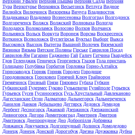
Верхний Уфалей
Верхняя Пышма
Верхняя Салда
Верхняя
Тура
Верхотурье
Верхоянск
Весьегонск
Ветлуга
Видное
Вилюйск
Вилючинск
Вихоревка
Вичуга
Владивосток
Владикавказ
Владимир
Вознесеновка
Волгоград
Волгодонск
Волгореченск
Волжск
Волжский
Волноваха
Вологда
Володарск
Волоколамск
Волосово
Волхов
Волчанск
Вольнянск
Вольск
Воркута
Воронеж
Ворсма
Воскресенск
Воткинск
Всеволожск
Вуглегірськ
Вуктыл
Выборг
Выкса
Высоковск
Высоцк
Вытегра
Вышний Волочек
Вяземский
Вязники
Вязьма
Вятские Поляны
Гірське
Гаврилов Посад
Гаврилов-Ям
Гагарин
Гаджиево
Гай
Галич
Гатчина
Гвардейск
Гдов
Геленджик
Геническ
Георгиевск
Глазов
Гола пристань
Голицыно
Голубівка
Горбатов
Горловка
Горно-Алтайск
Горнозаводск
Горняк
Горняк
Городец
Городище
Городовиковск
Гороховец
Горячий Ключ
Грайворон
Гремячинск
Грозный
Грязи
Грязовец
Губаха
Губкин
Губкинский
Гудермес
Гуково
Гулькевичи
Гуляйполе
Гурьевск
Гурьевск
Гусев
Гусиноозерск
Гусь-Хрустальный
Давлеканово
Дагестанские Огни
Далматово
Дальнегорск
Дальнереченск
Данилов
Данков
Дебальцево
Дегтярск
Дедовск
Демидов
Дербент
Десногорск
Джанкой
Дзержинск
Дзержинский
Дивногорск
Дигора
Димитровград
Дмитриев
Дмитров
Дмитровск
Днепрорудное
Дно
Добропілля
Добрянка
Довжанск
Докучаевск
Долгопрудный
Долинск
Домодедово
Донецк
Донецк
Донской
Дорогобуж
Дрезна
Дружковка
Дубна