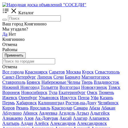
Каталог
Ваш город Княгинино
Мы угадали?
Да
Нет
Княгинино
Отмена
Районы
Применить
Отмена
Все города
Красноярск
Саратов
Москва
Курск
Севастополь
Санкт-Петербург
Липецк
Сочи
Барнаул
Магнитогорск
Ставрополь
Брянск
Набережные Челны
Тверь
Владивосток
Нижний Новгород
Тольятти
Волгоград
Новокузнецк
Томск
Воронеж
Новосибирск
Тула
Екатеринбург
Омск
Тюмень
Ижевск
Оренбург
Ульяновск
Иркутск
Пенза
Уфа
Казань
Пермь
Хабаровск
Калининград
Ростов-на-Дону
Челябинск
Киров
Рязань
Ярославль
Краснодар
Самара
Абаза
Абакан
Абдулино
Абинск
Авдеевка
Агидель
Агрыз
Адыгейск
Азнакаево
Азов
Ак-Довурак
Аксай
Алагир
Алапаевск
Алатырь
Алдан
Алейск
Александров
Александровск