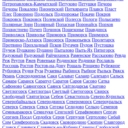
Петропавловск-Камчатский
Петухово
Петушки
Печора
Печоры
Пикалево
Пионерский
Питкяранта
Плавск
Пласт
Плес
Поворино
Подольск
Подпорожье
Покачи
Покров
Покровск
Покровск
Полевской
Полесск
Пологи
Полысаево
Полярные Зори
Полярный
Попасная
Поронайск
Порхов
Похвистнево
Почеп
Починок
Пошехонье
Правдинск
Приволжск
Приволье
Приморск
Приморск
Приморск
Приморско-Ахтарск
Приозерск
Прокопьевск
Пролетарск
Протвино
Прохладный
Псков
Пугачев
Пудож
Пустошка
Пучеж
Пушкино
Пущино
Пыталово
Пыть-Ях
Пятигорск
Радужный
Радужный
Райчихинск
Раменское
Рассказово
Ревда
Реж
Реутов
Ржев
Ровеньки
Родинское
Родники
Рославль
Россошь
Ростов
Ростов-на-Дону
Рошаль
Ртищево
Рубежное
Рубцовск
Рудня
Руза
Рузаевка
Рыбинск
Рыбное
Рыльск
Ряжск
Рязань
Сєвєродонецьк
Саки
Салават
Салаир
Салехард
Сальск
Самара
Саранск
Сарапул
Саратов
Саров
Сасово
Сатка
Сафоново
Саяногорск
Саянск
Світлодарськ
Сватово
Светлогорск
Светлоград
Светлый
Светогорск
Свирск
Свободный
Святогірськ
Себеж
Севастополь
Северо-Курильск
Северобайкальск
Северодвинск
Североморск
Североуральск
Северск
Северск
Севск
Сегежа
Селидово
Сельцо
Семенов
Семикаракорск
Семилуки
Сенгилей
Серафимович
Сергач
Сергиев Посад
Сердобск
Серов
Серпухов
Сертолово
Сибай
Сим
Симферополь
Скадовск
Сковородино
Скопин
Славгород
Славск
Славянск
Славянск-на-Кубани
Сланцы
Слободской