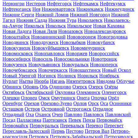
Нерюнгри
Нестеров
Нефтегорск
Нефтекамск
Нефтекумск
Нефтеюганск
Нея
Нижневартовск
Нижнекамск
Нижнеудинск
Нижние Серги
Нижний Ломов
Нижний Новгород
Нижний
Тагил
Нижняя Салда
Нижняя Тура
Николаевск
Николаевск-
на-Амуре
Никольск
Никольск
Никольское
Новая Каховка
Новая Ладога
Новая Ляля
Новоазовск
Новоалександровск
Новоалтайск
Новоаннинский
Нововоронеж
Новогродовка
Новодвинск
Новодружеск
Новозыбков
Новокубанск
Новокузнецк
Новокуйбышевск
Новомичуринск
Новомосковск
Новопавловск
Новоржев
Новороссийск
Новосибирск
Новосиль
Новосокольники
Новотроицк
Новоузенск
Новоульяновск
Новоуральск
Новохоперск
Новочебоксарск
Новочеркасск
Новошахтинск
Новый Оскол
Новый Уренгой
Ногинск
Нолинск
Норильск
Ноябрьск
Нурлат
Нытва
Нюрба
Нягань
Нязепетровск
Няндома
Облучье
Обнинск
Обоянь
Обь
Одинцово
Озерск
Озерск
Озёры
Октябрьск
Октябрьский
Окуловка
Олекминск
Оленегорск
Олешки
Олонец
Омск
Омутнинск
Онега
Опочка
Орёл
Оренбург
Орехов
Орехово-Зуево
Орлов
Орск
Оса
Осинники
Осташков
Остров
Островной
Острогожск
Отрадное
Отрадный
Оха
Оханск
Очер
Павлово
Павловск
Павловский
Посад
Палласовка
Партизанск
Певек
Пенза
Первомайск
Первомайск
Первоуральск
Перевальск
Перевоз
Пересвет
Переславль-Залесский
Пермь
Пестово
Петров Вал
Петрово-
красносілля
Петровск
Петровск-Забайкальский
Петрозаводск