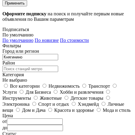
Применить
Оформите подписку
на поиск и получайте первым новые
объявления по Вашим параметрам
Подписаться
По умолчанию
По умолчанию
По новизне
По стоимости
Фильтры
Город или регион
Район
Категория
Не выбрано
Все категории
Недвижимость
Транспорт
Услуги
Для Бизнеса
Хобби и развлечения
Инструменты
Животные
Детские товары
Электроника
Спорт и отдых
Хэндмейд
Личные
вещи
Дом и Дача
Красота и здоровье
Мода и стиль
Цена
от
до
Статус